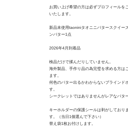
お買い上げ希望の方は必ずプロフィールを
いたします。

新品未使用taoniniタオニニバタースクイ
ンバター1点

2026年4月到着品

検品だけで揉んだりしていません。

海外製品、手作り品の為完璧を求める方は
ます。

何色のバター出るかわからないブラインド
す。

シークレットではありませんがレアなバター
キーホルダーの保護シールは剥がしており
す。（当日1個選んで下さい）

替え袋1枚お付けします。
