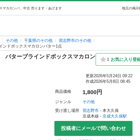
新品taoniniタオニニスクイーズバターブラインドボックスマカロンバター1点 (あいこ) 京成大久保のその他の中古あげます・譲ります｜ジモティーで不用品の処分
中古
売ります・あげます
地元の掲示
その他
千葉県のその他
習志野市のその他
ブラインドボックスマカロンバター1点
ーズ バターブラインドボックスマカロン
1
お気に入り登
更新
2026年5月24日 09:22
作成
2026年5月8日 08:45
商品価格
1,800円
ジャンル
その他
受け渡し場所
習志野市
 - 本大久保
京成本線 - 
京成大久保駅
投稿者にメールで問い合わせ