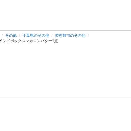
その他
千葉県のその他
習志野市のその他
ブラインドボックスマカロンバター1点
バシーポリシー
プライバシー・ステートメント
健全化に資する運用
プ
ご利用ガイド
フリーワードで探す
特定商取引法の表示
利用