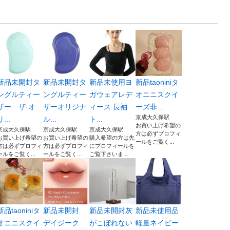
新品未開封タ
新品未開封タ
新品未使用ヨ
新品taoniniタ
ングルティー
ングルティー
ガウェアレデ
オニニスクイ
ザー ザ·オ
ザーオリジナ
ィース 長袖
ーズ非...
京成大久保駅
リ...
ル...
ト...
お買い上げ希望の
京成大久保駅
京成大久保駅
京成大久保駅
方は必ずプロフィ
お買い上げ希望の
お買い上げ希望の
購入希望の方は先
ールをご覧く...
方は必ずプロフィ
方は必ずプロフィ
にプロフィールを
ールをご覧く...
ールをご覧く...
ご覧下さいま...
新品taoniniタ
新品未開封
新品未開封灰
新品未使用品
オニニスクイ
デイジーク
がこぼれない
軽量ネイビー