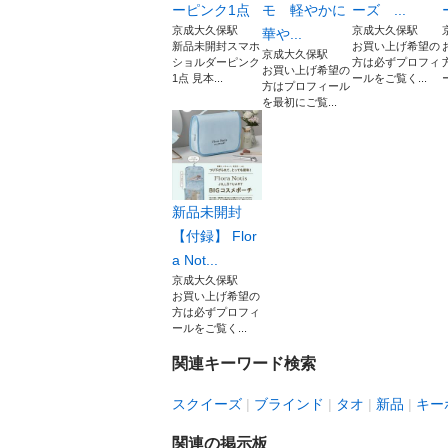
ーピンク1点
モ 軽やかに
ーズ ...
京成大久保駅
京成大久保駅
華や...
新品未開封スマホ
お買い上げ希望の
京成大久保駅
ショルダーピンク
方は必ずプロフィ
お買い上げ希望の
1点 見本...
ールをご覧く...
方はプロフィール
を最初にご覧...
新品未開封
【付録】 Flor
a Not...
京成大久保駅
お買い上げ希望の
方は必ずプロフィ
ールをご覧く...
関連キーワード検索
スクイーズ
ブラインド
タオ
新品
キー
関連の掲示板