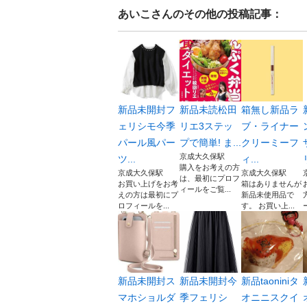
あいこ
さんのその他の投稿記事：
新品未開封フ
新品未読松田
箱無し新品ラ
ェリシモ今季
リエ3ステッ
ブ・ライナー
パール風パー
プで簡単! ま...
クリーミーフ
京成大久保駅
ツ...
ィ...
購入をお考えの方
京成大久保駅
京成大久保駅
は、最初にプロフ
お買い上げをお考
箱はありませんが
ィールをご覧...
えの方は最初にプ
新品未使用品で
ロフィールを...
す。 お買い上...
新品未開封ス
新品未開封今
新品taoniniタ
マホショルダ
季フェリシ
オニニスクイ