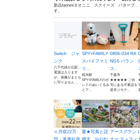
新品taoniniタオニニ スクイーズ バターブ
す。
Switch ジャ
SPY×FAMILY
0806-034 RA
ンク
スパイファミ
NGS バラン
八千代緑が丘駅...
リ...
ス...
電源は入ります
桜木駅
千葉市
が、画像がまとも
SPY×FAMILYのボ
★★★★★ ご自
に写りません ...
ンドのぬいぐるみ
宅にある不要品を
とア...
是非ジモテ...
≪月収22万
要★写真と説
アースグラン
円・派遣社員
明文 ﾄﾚｲﾝｾｯ
ナー ティラノ