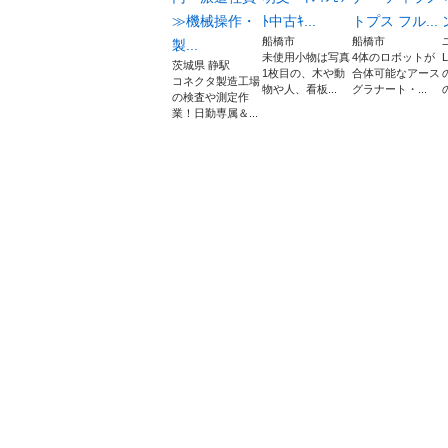
≫機械操作・
ﾄ中古ｷ...
トプス フル...
船橋市
船橋市
製...
未使用小物は写真
4体のロボットが
茨城県 静駅
1枚目の、木や動
合体可能なアース
コネクタ製造工場
物や人、看板...
グラナート・...
の検査や測定作
業！日勤専属＆...