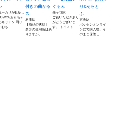
ン
付きの曲がる
ぐるみ
り&そらと
ユーカリが丘駅...
鎌ヶ谷駅
ス...
ぶ...
LOWYA おもちゃ
ご覧いただきあり
君津駅
五香駅
のキッチン 周り
がとうございま
【商品の状態】
ポケセンオンライ
のおも...
す。 トイスト...
多少の使用感はあ
ンにて購入後、そ
りますが、...
のまま保管し...