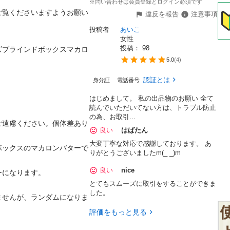
※問い合わせは会員登録とログイン必須です
ご覧くださいますようお願い
違反を報告
注意事項
投稿者
あいこ
女性
投稿： 
98
ーズブラインドボックスマカロ
5.0
(
4
)
認証とは
身分証
電話番号
はじめまして。 私の出品物のお願い 全て
読んでいただいてない方は、トラブル防止
の為、お取引...
ご遠慮ください。個体差あり
良い
はばたん
大変丁寧な対応で感謝しております。 あ
ボックスのマカロンバターで
りがとうございましたm(_ _)m
良い
nice
になります。

とてもスムーズに取引をすることができま
した。
ませんが、ランダムになりま
評価をもっと見る