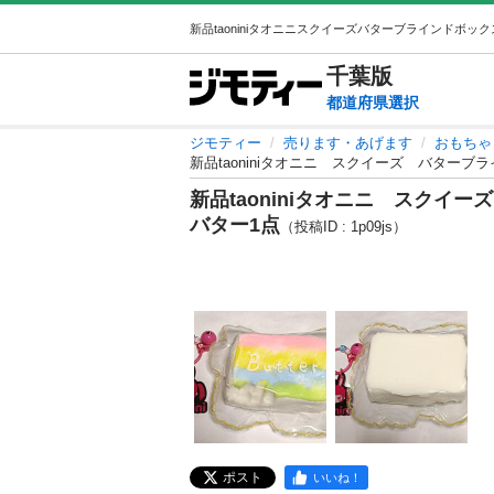
千葉
版
都道府県選択
ジモティー
売ります・あげます
おもちゃ
新品taoniniタオニニ スクイーズ バター
新品taoniniタオニニ スクイ
バター1点
（投稿ID : 1p09js）
ポスト
いいね！