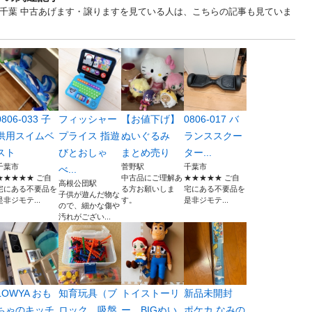
... 千葉 中古あげます・譲りますを見ている人は、こちらの記事も見ていま
0806-033 子
フィッシャー
【お値下げ】
0806-017 バ
供用スイムベ
プライス 指遊
ぬいぐるみ
ランススクー
スト
びとおしゃ
まとめ売り
ター...
千葉市
菅野駅
千葉市
べ...
★★★★★ ご自
中古品にご理解あ
★★★★★ ご自
高根公団駅
宅にある不要品を
る方お願いしま
宅にある不要品を
子供が遊んだ物な
是非ジモテ...
す。
是非ジモテ...
ので、細かな傷や
汚れがござい...
LOWYA おも
知育玩具（ブ
トイストーリ
新品未開封
ちゃのキッチ
ロック、吸盤
ー BIGぬい
ポケカ なみの