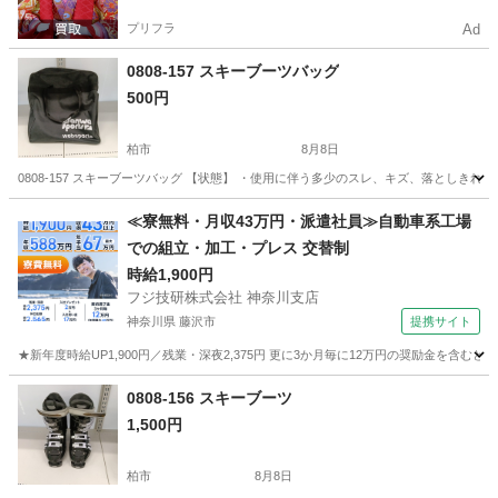
プリフラ
Ad
0808-157 スキーブーツバッグ
500円
柏市
8月8日
0808-157 スキーブーツバッグ 【状態】 ・使用に伴う多少のスレ、キズ、落としき
千葉
柏市
スキー
スキーブーツ
≪寮無料・月収43万円・派遣社員≫自動車系工場
での組立・加工・プレス 交替制
時給1,900円
フジ技研株式会社 神奈川支店
神奈川県 藤沢市
提携サイト
★新年度時給UP1,900円／残業・深夜2,375円 更に3か月毎に12万円の奨励金を含む
神奈川
藤沢市
その他
0808-156 スキーブーツ
1,500円
柏市
8月8日