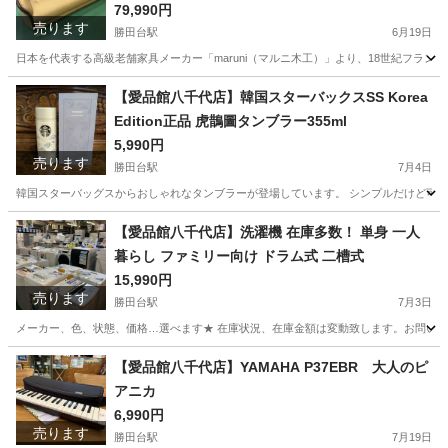
79,990円
売ります
勝田台駅
6月19日
日本を代表する高級老舗家具メーカー「maruni（マルニ木工）」より、18世紀フラン
千葉
八千代市
勝田台駅
ソファ
商品
【愛品館八千代店】韓国スターバックスSS Korea
Edition正品 虎鵲圖タンブラー355ml
5,990円
売ります
勝田台駅
7月4日
韓国スターバッグスからおしゃれなタンブラーが登場しています。 シンプルだけど可愛くて使いやすいデ
千葉
八千代市
勝田台駅
食器
商品
【愛品館八千代店】洗濯機 在庫多数！ 単身 一人
暮らし ファミリー向け ドラム式 二槽式
15,990円
売ります
勝田台駅
7月3日
メーカー、色、状態、価格…選べます★ 在庫状況、在庫金額は変動致します。お問い合わせ下さい！ ※画像
千葉
八千代市
勝田台駅
生活家電
商品
【愛品館八千代店】YAMAHA P37EBR 大人のピ
アニカ
6,990円
売ります
勝田台駅
7月19日