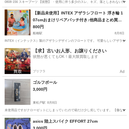
0808-156 スキーブーツ 【状態】 ・使用に伴う多少のスレ、キズ、落としきれない
千葉
柏市
スキー
スキーブーツ
【新品未使用】INTEX アザラシフロート 浮き輪 1
07cmおまけリペアパッチ付き♪他商品まとめ買い
値下げします♪
800円
船橋駅
8月8日
INTEX（インテックス）製のアザラシデザインのフロートです。 可愛らしいアザラシの
千葉
船橋市
船橋駅
マリンスポーツ
浮き輪
【求】古いお人形、お譲りください
状態が悪くてもOK！最大限買取します
プリフラ
Ad
ゴルフボール
3,000円
東松戸駅
8月8日
未使用品ですがクローゼットにしまっていたので箱だけ少し劣しています。 【傷などの状
千葉
松戸市
東松戸駅
ゴルフ
asics 陸上スパイク EFFORT 27cm
3,000円