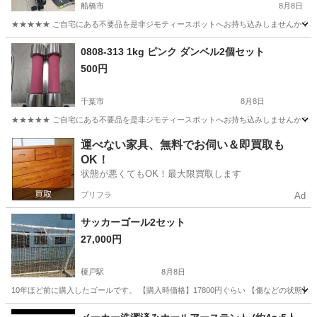
船橋市
8月8日
★★★★★ ご自宅にある不要品を是非ジモティースポットへお持ち込みしませんか？ 家
千葉
船橋市
フィットネス、トレーニング
AFB
0808-313 1kg ピンク ダンベル2個セット
500円
千葉市
8月8日
★★★★★ ご自宅にある不要品を是非ジモティースポットへお持ち込みしませんか？ 家
千葉
千葉市
フィットネス、トレーニング
ダンベル
運べない家具、無料でお伺い＆即買取も
OK！
状態が悪くてもOK！最大限買取します
プリフラ
Ad
サッカーゴール2セット
27,000円
榎戸駅
8月8日
10年ほど前に購入したゴールです。 【購入時価格】17800円ぐらい 【傷などの状態
千葉
八街市
榎戸駅
サッカー
ポイント