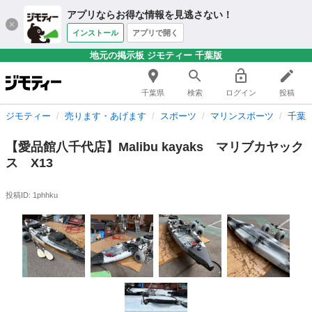
アプリならお得な情報を見逃さない！
インストール
アプリで開く
地元の掲示板 ジモティー 千葉版
千葉県
検索
ログイン
投稿
ジモティー
売ります・あげます
スポーツ
マリンスポーツ
千葉
【愛品館八千代店】Malibu kayaks マリブカヤック
ス X13
投稿ID: 1phhku