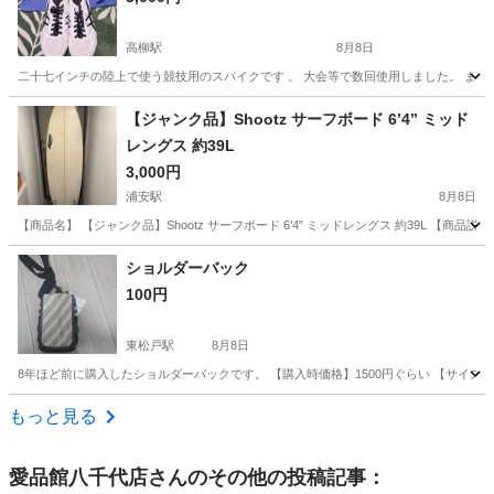
高柳駅
8月8日
二十七インチの陸上で使う競技用のスパイクです 。 大会等で数回使用しました。 ま
千葉
柏市
高柳駅
ランニング、ジョギング
【ジャンク品】Shootz サーフボード 6’4” ミッド
レングス 約39L
3,000円
浦安駅
8月8日
【商品名】 【ジャンク品】Shootz サーフボード 6’4” ミッドレングス 約39L 【商品説
千葉
浦安市
浦安駅
マリンスポーツ
ショルダーバック
100円
東松戸駅
8月8日
8年ほど前に購入したショルダーバックです。 【購入時価格】1500円ぐらい 【サイズ】
千葉
松戸市
東松戸駅
スポーツ
もっと見る
愛品館八千代店
さんのその他の投稿記事：