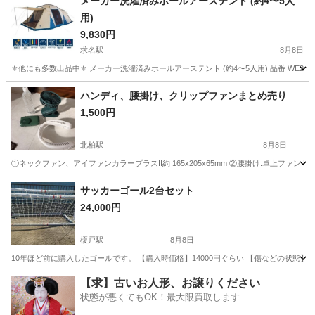
メーカー洗濯済みホールアーステント (約4〜5人
用)
9,830円
求名駅
8月8日
⚜ 他にも多数出品中⚜ メーカー洗濯済みホールアーステント (約4〜5人用) 品番 WE27DA0
千葉
東金市
求名駅
スポーツ
ハンディ、腰掛け、クリップファンまとめ売り
1,500円
北柏駅
8月8日
①ネックファン、アイファンカラープラスII約 165x205x65mm ②腰掛け.卓上ファン Delit
千葉
柏市
北柏駅
スポーツ
サッカーゴール2台セット
24,000円
榎戸駅
8月8日
10年ほど前に購入したゴールです。 【購入時価格】14000円ぐらい 【傷などの状態
千葉
八街市
榎戸駅
サッカー
状態
【求】古いお人形、お譲りください
状態が悪くてもOK！最大限買取します