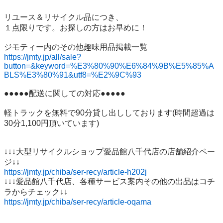
リユース＆リサイクル品につき、

１点限りです。お探しの方はお早めに！

https://jmty.jp/all/sale?
button=&keyword=%E3%80%90%E6%84%9B%E5%85%A
BLS%E3%80%91&utf8=%E2%9C%93
●●●●●配送に関しての対応●●●●●

軽トラックを無料で90分貸し出ししております(時間超過は
30分1,100円頂いています)

↓↓↓大型リサイクルショップ愛品館八千代店の店舗紹介ペー
https://jmty.jp/chiba/ser-recy/article-h202j
↓↓↓愛品館八千代店、各種サービス案内その他の出品はコチ
https://jmty.jp/chiba/ser-recy/article-oqama