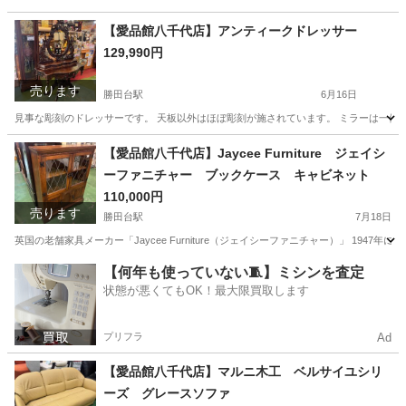
【愛品館八千代店】アンティークドレッサー
129,990円
売ります
勝田台駅
6月16日
見事な彫刻のドレッサーです。 天板以外はほぼ彫刻が施されています。 ミラーは一体型で取
千葉
八千代市
勝田台駅
ドレッサー
商品
【愛品館八千代店】Jaycee Furniture ジェイシ
ーファニチャー ブックケース キャビネット
110,000円
売ります
勝田台駅
7月18日
英国の老舗家具メーカー「Jaycee Furniture（ジェイシーファニチャー）」 19
千葉
八千代市
勝田台駅
収納家具
商品
【何年も使っていない🧵】ミシンを査定
状態が悪くてもOK！最大限買取します
プリフラ
Ad
【愛品館八千代店】マルニ木工 ベルサイユシリ
ーズ グレースソファ