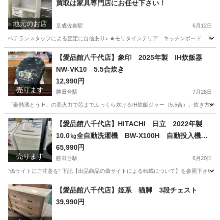
買取は家具専門店にお任せ下さい！
地元のお店
京成佐倉駅
6月12日
ベテランスタッフによる査定に自信あり♪ ★モリタインテリア キッチンボード ※使用感
千葉
佐倉市
京成佐倉駅
リサイクルショップ
千葉
【愛品館八千代店】象印 2025年製 IH炊飯器
NW-VK10 5.5合炊き
佐倉市
京成佐倉駅
リサイクルショップ
買取
12,990円
売ります
勝田台駅
7月28日
「豪熱沸とうIH」の高火力で芯までふっくら炊けるIH炊飯ジャー（5.5合）。炊き方が
千葉
八千代市
勝田台駅
キッチン家電
商品
【愛品館八千代店】HITACHI 日立 2022年製
10.0㎏全自動洗濯機 BW-X100H 自動投入機能
付き
65,990円
売ります
勝田台駅
6月20日
”偽サイトにご注意を” 下記【出品商品の偽サイトによる転載について】を参照下さい。
千葉
八千代市
勝田台駅
生活家電
商品
【愛品館八千代店】姫系 猫脚 3段チェスト
39,990円