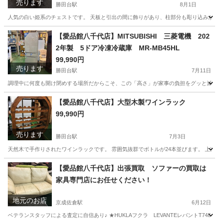
売ります
勝田台駅
8月1日
人気の白い姫系のチェストです。 天板と引出の間に飾りがあり、柱部分も彫り込みがあります
千葉
八千代市
勝田台駅
収納家具
商品
【愛品館八千代店】MITSUBISHI 三菱電機 202
2年製 5ドア冷凍冷蔵庫 MR-MB45HL
99,990円
売ります
勝田台駅
7月11日
調理中に何度も開け閉めする場所だからこそ、この「高さ」が家事の負担をグッと減らし
千葉
八千代市
勝田台駅
キッチン家電
商品
【愛品館八千代店】大型木製ワインラック
99,990円
売ります
勝田台駅
7月3日
天然木で手作りされたワインラックです。 雰囲気抜群でボトルが24本並びます。 上部にワ
千葉
八千代市
勝田台駅
収納家具
千葉
印西市
【愛品館八千代店】出張買取 ソファーの買取は
家具専門店にお任せください！
千葉ニュータウン中央駅
収納家具
商品
地元のお店
京成佐倉駅
6月12日
ベテランスタッフによる査定に自信あり♪ ★HUKLAフクラ LEVANTEレバントT748