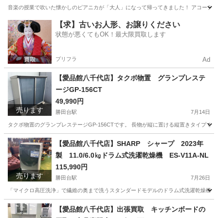
音楽の授業で吹いた懐かしのピアニカが「大人」になって帰ってきました！ アコーディ
千葉
八千代市
勝田台駅
鍵盤楽器、ピアノ
ピアニカ
【求】古いお人形、お譲りください
状態が悪くてもOK！最大限買取します
プリフラ
Ad
【愛品館八千代店】タクボ物置 グランプレステ
ージGP-156CT
49,990円
売ります
勝田台駅
7月14日
タクボ物置のグランプレステージGP-156CTです。 長物が縦に置ける縦置きタイプです
千葉
八千代市
勝田台駅
収納家具
商品
【愛品館八千代店】SHARP シャープ 2023年
製 11.0/6.0㎏ドラム式洗濯乾燥機 ES-V11A-NL
115,990円
売ります
勝田台駅
7月26日
「マイクロ高圧洗浄」で繊維の奥まで洗うスタンダードモデルのドラム式洗濯乾燥機。直
千葉
八千代市
勝田台駅
生活家電
商品
【愛品館八千代店】出張買取 キッチンボードの