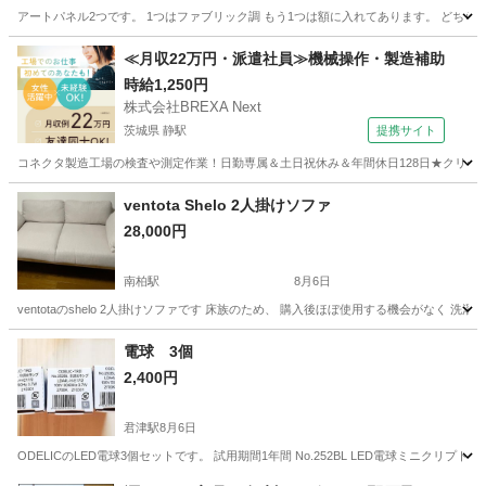
アートパネル2つです。 1つはファブリック調 もう1つは額に入れてあります。 どちら
千葉
木更津市
君津駅
インテリア雑貨/小物
≪月収22万円・派遣社員≫機械操作・製造補助
時給1,250円
株式会社BREXA Next
茨城県 静駅
提携サイト
コネクタ製造工場の検査や測定作業！日勤専属＆土日祝休み＆年間休日128日★クリーン
茨城
常陸大宮市
静駅
その他
ventota Shelo 2人掛けソファ
28,000円
南柏駅
8月6日
ventotaのshelo 2人掛けソファです 床族のため、 購入後ほぼ使用する機会がなく
千葉
柏市
南柏駅
ソファ
電球 3個
2,400円
君津駅
8月6日
ODELICのLED電球3個セットです。 試用期間1年間 No.252BL LED電球ミニクリプトン形 LDA