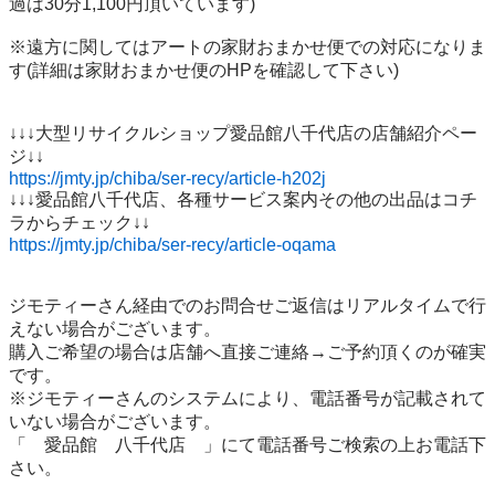
過は30分1,100円頂いています)

※遠方に関してはアートの家財おまかせ便での対応になりま
す(詳細は家財おまかせ便のHPを確認して下さい)

↓↓↓大型リサイクルショップ愛品館八千代店の店舗紹介ペー
https://jmty.jp/chiba/ser-recy/article-h202j
↓↓↓愛品館八千代店、各種サービス案内その他の出品はコチ
https://jmty.jp/chiba/ser-recy/article-oqama
ジモティーさん経由でのお問合せご返信はリアルタイムで行
えない場合がございます。

購入ご希望の場合は店舗へ直接ご連絡→ご予約頂くのが確実
です。

※ジモティーさんのシステムにより、電話番号が記載されて
いない場合がございます。

「　愛品館　八千代店　」にて電話番号ご検索の上お電話下
さい。
