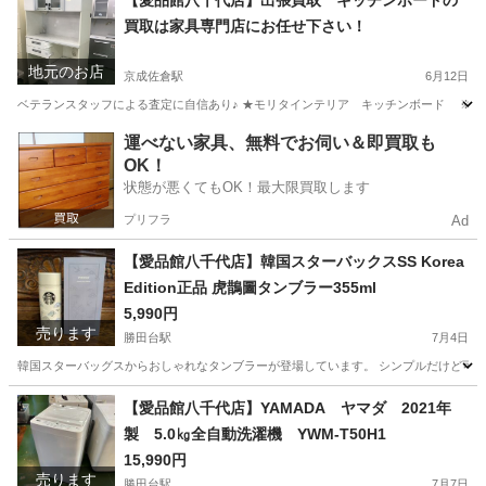
【愛品館八千代店】出張買取 キッチンボードの
買取は家具専門店にお任せ下さい！
地元のお店
京成佐倉駅
6月12日
ベテランスタッフによる査定に自信あり♪ ★モリタインテリア キッチンボード ※使用感
千葉
佐倉市
京成佐倉駅
リサイクルショップ
千葉
運べない家具、無料でお伺い＆即買取も
OK！
佐倉市
京成佐倉駅
リサイクルショップ
買取
状態が悪くてもOK！最大限買取します
プリフラ
Ad
【愛品館八千代店】韓国スターバックスSS Korea
Edition正品 虎鵲圖タンブラー355ml
5,990円
売ります
勝田台駅
7月4日
韓国スターバッグスからおしゃれなタンブラーが登場しています。 シンプルだけど可愛くて使いやすいデ
千葉
八千代市
勝田台駅
食器
商品
【愛品館八千代店】YAMADA ヤマダ 2021年
製 5.0㎏全自動洗濯機 YWM-T50H1
15,990円
売ります
勝田台駅
7月7日