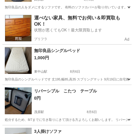
無印良品の人をダメにするソファです。 有料のソファカバーが取り付いています。 何
千葉
浦安市
舞浜駅
ソファ
運べない家具、無料でお伺い＆即買取も
OK！
状態が悪くてもOK！最大限買取します
プリフラ
Ad
無印良品シングルベッド
1,000円
東中山駅
8月6日
無印良品のシングルベッドです 丈195,幅85,高35 スプリングマット 9月19日に自宅
千葉
船橋市
東中山駅
ベッド
リバーシブル こたつ テーブル
0円
茂原駅
8月6日
処分するため、8/7までに引き取りにきて頂ける方よろしくお願いします。 リバーシブ
千葉
茂原市
茂原駅
テーブル
3人掛けソファ