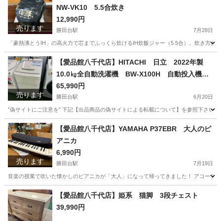
NW-VK10 5.5合炊き
12,990円
売ります
勝田台駅
7月28日
「豪熱沸とうIH」の高火力で芯までふっくら炊けるIH炊飯ジャー（5.5合）。炊き方が
千葉
八千代市
勝田台駅
キッチン家電
商品
【愛品館八千代店】HITACHI 日立 2022年製
10.0㎏全自動洗濯機 BW-X100H 自動投入機能
付き
65,990円
売ります
勝田台駅
6月20日
”偽サイトにご注意を” 下記【出品商品の偽サイトによる転載について】を参照下さい。
千葉
八千代市
勝田台駅
生活家電
商品
【愛品館八千代店】YAMAHA P37EBR 大人のピ
アニカ
6,990円
売ります
勝田台駅
7月19日
音楽の授業で吹いた懐かしのピアニカが「大人」になって帰ってきました！ アコーディ
千葉
八千代市
勝田台駅
鍵盤楽器、ピアノ
ピアニカ
【愛品館八千代店】姫系 猫脚 3段チェスト
39,990円