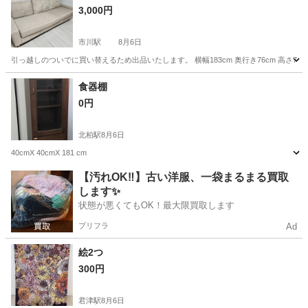
3,000円
市川駅
8月6日
引っ越しのついでに買い替えるため出品いたします。 横幅183cm 奥行き76cm 高さ7
千葉
市川市
市川駅
ソファ
食器棚
0円
北柏駅
8月6日
40cmX 40cmX 181 cm
千葉
我孫子市
北柏駅
収納家具
食器棚
【汚れOK‼️】古い洋服、一袋まるまる買取
します✨
状態が悪くてもOK！最大限買取します
プリフラ
Ad
絵2つ
300円
君津駅
8月6日