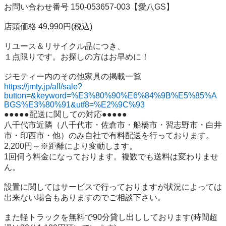
お問い合わせ番号 150-053657-003【愛八GS】

店頭価格 49,990円(税込)

リユース＆リサイクル品につき、

１点限りです。お探しの方はお早めに！

https://jmty.jp/all/sale?
button=&keyword=%E3%80%90%E6%84%9B%E5%85%A
BGS%E3%80%91&utf8=%E2%9C%93
●●●●●配送に関しての対応●●●●●

八千代市近隣（八千代市・佐倉市・船橋市・習志野市・白井
市・印西市・他）のみ自社で有料配送を行っております。

2,200円～※距離により変動します。

1回伺う料金になっております。複数でも送料は変わりませ
ん。

設置に関してはサービスで行っておりますが状況によっては
出来ない場合もありますのでご相談下さい。

また軽トラックを無料で90分貸し出ししております(時間超