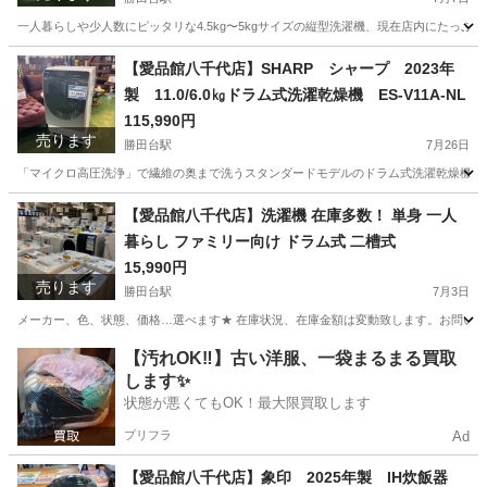
一人暮らしや少人数にピッタリな4.5kg〜5kgサイズの縦型洗濯機、現在店内にたっぷ
千葉
八千代市
勝田台駅
生活家電
商品
【愛品館八千代店】SHARP シャープ 2023年
製 11.0/6.0㎏ドラム式洗濯乾燥機 ES-V11A-NL
115,990円
売ります
勝田台駅
7月26日
「マイクロ高圧洗浄」で繊維の奥まで洗うスタンダードモデルのドラム式洗濯乾燥機。直
千葉
八千代市
勝田台駅
生活家電
商品
【愛品館八千代店】洗濯機 在庫多数！ 単身 一人
暮らし ファミリー向け ドラム式 二槽式
15,990円
売ります
勝田台駅
7月3日
メーカー、色、状態、価格…選べます★ 在庫状況、在庫金額は変動致します。お問い合わせ下さい！ ※画像
千葉
八千代市
勝田台駅
生活家電
商品
【汚れOK‼️】古い洋服、一袋まるまる買取
します✨
状態が悪くてもOK！最大限買取します
プリフラ
Ad
【愛品館八千代店】象印 2025年製 IH炊飯器