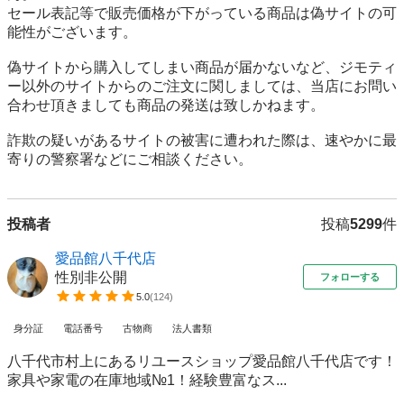
セール表記等で販売価格が下がっている商品は偽サイトの可
能性がございます。

偽サイトから購入してしまい商品が届かないなど、ジモティ
ー以外のサイトからのご注文に関しましては、当店にお問い
合わせ頂きましても商品の発送は致しかねます。

詐欺の疑いがあるサイトの被害に遭われた際は、速やかに最
寄りの警察署などにご相談ください。
投稿者
投稿
5299
件
愛品館八千代店
性別非公開
フォローする
5.0
(
124
)
身分証
電話番号
古物商
法人書類
八千代市村上にあるリユースショップ愛品館八千代店です！
家具や家電の在庫地域№1！経験豊富なス...