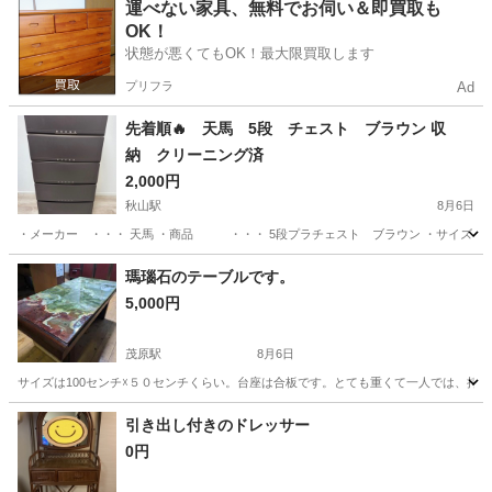
千葉
木更津市
君津駅
照明器具
運べない家具、無料でお伺い＆即買取も
OK！
状態が悪くてもOK！最大限買取します
プリフラ
Ad
先着順🔥 天馬 5段 チェスト ブラウン 収
納 クリーニング済
2,000円
秋山駅
8月6日
・メーカー ・・・ 天馬 ・商品 ・・・ 5段プラチェスト ブラウン ・サイズ ・・・ 幅(
千葉
市川市
秋山駅
収納家具
天馬
瑪瑙石のテーブルです。
5,000円
茂原駅
8月6日
サイズは100センチ☓５０センチくらい。台座は合板です。とても重くて一人では、持
千葉
茂原市
茂原駅
テーブル
合板
引き出し付きのドレッサー
0円