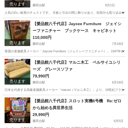
売ります
勝田台駅
8月1日
人気の白い姫系のチェストです。 天板と引出の間に飾りがあり、柱部分も彫り込みがあります
千葉
八千代市
勝田台駅
収納家具
商品
【愛品館八千代店】Jaycee Furniture ジェイシ
ーファニチャー ブックケース キャビネット
110,000円
売ります
勝田台駅
7月18日
英国の老舗家具メーカー「Jaycee Furniture（ジェイシーファニチャー）」 19
千葉
八千代市
勝田台駅
収納家具
商品
【愛品館八千代店】マルニ木工 ベルサイユシリ
ーズ グレースソファ
79,990円
売ります
勝田台駅
6月19日
日本を代表する高級老舗家具メーカー「maruni（マルニ木工）」より、18世紀フラン
千葉
八千代市
勝田台駅
ソファ
商品
【愛品館八千代店】スロット実機6号機 Re:ゼロ
から始める異世界生活
29,990円
売ります
勝田台駅
6月5日