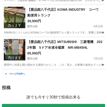
メーカー：大都技研 機械割：97.4% 〜 113.3% 純増約8.0枚/GのAT「ゼロから
千葉
八千代市
勝田台駅
その他
千葉
印西市
【愛品館八千代店】KOWA INDUSTRY コーワ
船便用トランク
千葉ニュータウン中央駅
その他
商品
39,990円
売ります
勝田台駅
6月12日
1960年代につくられたKOWA(コーワ)の船便用アルミ製トランクです。 実際に当時使
千葉
八千代市
勝田台駅
インテリア雑貨/小物
千葉
【愛品館八千代店】MITSUBISHI 三菱電機 202
2年製 5ドア冷凍冷蔵庫 MR-MB45HL
印西市
千葉ニュータウン中央駅
インテリア雑貨/小物
商品
99,990円
売ります
勝田台駅
7月11日
調理中に何度も開け閉めする場所だからこそ、この「高さ」が家事の負担をグッと減らし
千葉
八千代市
勝田台駅
キッチン家電
商品
ページTOPへ
投稿
誰でも今すぐ30秒で投稿出来る