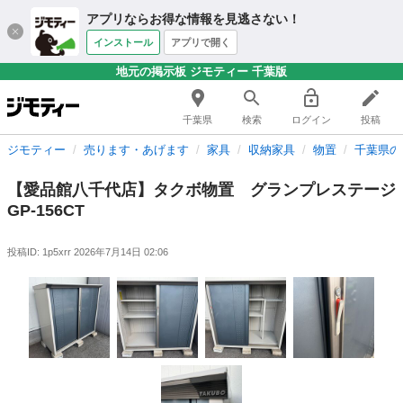
アプリならお得な情報を見逃さない！
インストール
アプリで開く
地元の掲示板 ジモティー 千葉版
千葉県
検索
ログイン
投稿
ジモティー
売ります・あげます
家具
収納家具
物置
千葉県の
【愛品館八千代店】タクボ物置 グランプレステージ
GP-156CT
投稿ID: 1p5xrr
2026年7月14日 02:06