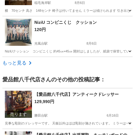
稲毛海岸駅
8月6日
横 70センチ 高さ 148センチ 椅子は付いてません ミラーは傾けられます 引き出
千葉
千葉市
稲毛海岸駅
ドレッサー
NiziU コンビニくじ クッション
120円
光風台駅
8月6日
NiziUクッション コンビニくじ 約45㎝×45㎝ 開封はしましたが、紙袋で保管して
千葉
市原市
光風台駅
ファブリック、カバー
紙袋
もっと見る
愛品館八千代店
さんのその他の投稿記事：
【愛品館八千代店】アンティークドレッサー
129,990円
売ります
勝田台駅
6月16日
見事な彫刻のドレッサーです。 天板以外はほぼ彫刻が施されています。 ミラーは一体型で取
千葉
八千代市
勝田台駅
ドレッサー
商品