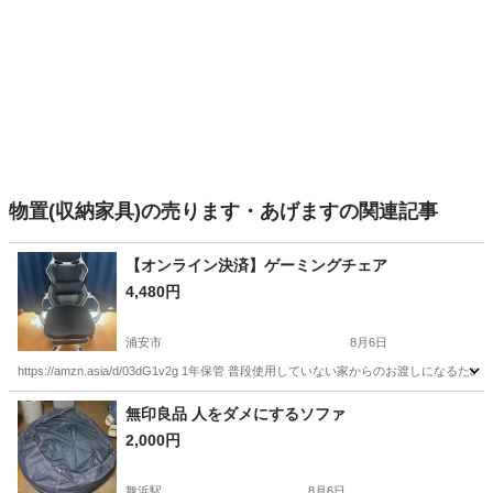
物置(収納家具)の売ります・あげますの関連記事
【オンライン決済】ゲーミングチェア
4,480円
浦安市
8月6日
https://amzn.asia/d/03dG1v2g 1年保管 普段使用していない家からの
千葉
浦安市
家具
無印良品 人をダメにするソファ
2,000円
舞浜駅
8月6日