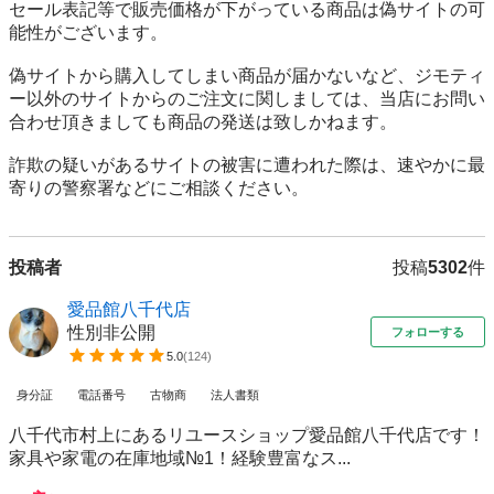
セール表記等で販売価格が下がっている商品は偽サイトの可
能性がございます。

偽サイトから購入してしまい商品が届かないなど、ジモティ
ー以外のサイトからのご注文に関しましては、当店にお問い
合わせ頂きましても商品の発送は致しかねます。

詐欺の疑いがあるサイトの被害に遭われた際は、速やかに最
寄りの警察署などにご相談ください。
投稿者
投稿
5302
件
愛品館八千代店
性別非公開
フォローする
5.0
(
124
)
身分証
電話番号
古物商
法人書類
八千代市村上にあるリユースショップ愛品館八千代店です！
家具や家電の在庫地域№1！経験豊富なス...