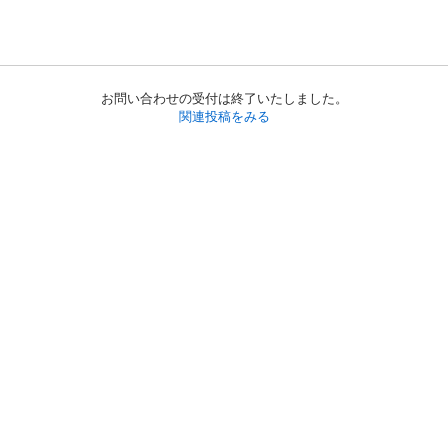
お問い合わせの受付は終了いたしました。
関連投稿をみる
初めての方へ
利用規約
プライバシーポリシー
プライバシー・ステートメント
健全化に資する運用方針
お問い合わせ
運営会社
サイトマップ
ご利用ガイド
フリーワードで探す
PC版で表示
都道府県選択
特定商取引法の表示
利用者情報の外部送信について