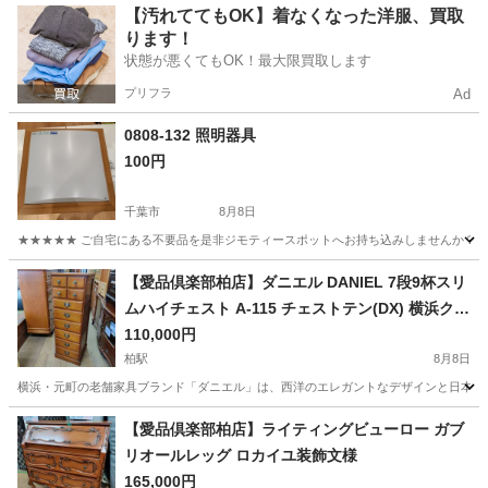
千葉
柏市
柏駅
収納家具
ハイチェスト
【汚れててもOK】着なくなった洋服、買取
ります！
状態が悪くてもOK！最大限買取します
プリフラ
Ad
0808-132 照明器具
100円
千葉市
8月8日
★★★★★ ご自宅にある不要品を是非ジモティースポットへお持ち込みしませんか？ 家
千葉
千葉市
照明器具
現地
【愛品倶楽部柏店】ダニエル DANIEL 7段9杯スリ
ムハイチェスト A-115 チェストテン(DX) 横浜クラ
シック家具
110,000円
柏駅
8月8日
横浜・元町の老舗家具ブランド「ダニエル」は、西洋のエレガントなデザインと日本の職
千葉
柏市
柏駅
収納家具
【愛品倶楽部柏店】ライティングビューロー ガブ
リオールレッグ ロカイユ装飾文様
165,000円