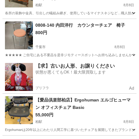
柏駅
8月8日
各所の装飾や金具、引出しの蟻組み継ぎ、使用しているマイナスネジなど…職人技が光る
千葉
柏市
柏駅
収納家具
ビューロー
0808-140 内田洋行 カウンターチェア 椅子
800円
千葉市
8月8日
★★★★★ ご自宅にある不要品を是非ジモティースポットへお持ち込みしませんか？ 家
千葉
千葉市
椅子
カウンター
【求】古いお人形、お譲りください
状態が悪くてもOK！最大限買取します
プリフラ
Ad
【愛品倶楽部柏店】Ergohuman エルゴヒューマ
ン オフィスチェア Basic
55,000円
柏駅
8月8日
Ergohumanは20年以上にわたり人間工学に基づいたチェアを展開してきたブランド