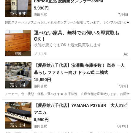
Edition正品 虎鵲圖タンブラー355ml
5,990円
売ります
勝田台駅
7月4日
韓国スターバッグスからおしゃれなタンブラーが登場しています。 シンプルだけど可愛くて使いやすいデ
千葉
八千代市
勝田台駅
食器
商品
運べない家具、無料でお伺い＆即買取も
OK！
状態が悪くてもOK！最大限買取します
プリフラ
Ad
【愛品館八千代店】洗濯機 在庫多数！ 単身 一人
暮らし ファミリー向け ドラム式 二槽式
15,990円
売ります
勝田台駅
7月3日
メーカー、色、状態、価格…選べます★ 在庫状況、在庫金額は変動致します。お問い合わせ下さい！ ※画像
千葉
八千代市
勝田台駅
生活家電
商品
【愛品館八千代店】YAMAHA P37EBR 大人のピ
アニカ
6,990円
売ります
勝田台駅
7月19日