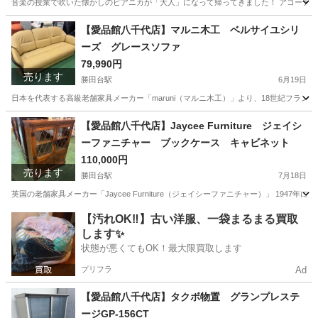
音楽の授業で吹いた懐かしのピアニカが「大人」になって帰ってきました！ アコーディ
千葉
八千代市
勝田台駅
鍵盤楽器、ピアノ
ピアニカ
【愛品館八千代店】マルニ木工 ベルサイユシリ
ーズ グレースソファ
79,990円
売ります
勝田台駅
6月19日
日本を代表する高級老舗家具メーカー「maruni（マルニ木工）」より、18世紀フラン
千葉
八千代市
勝田台駅
ソファ
商品
【愛品館八千代店】Jaycee Furniture ジェイシ
ーファニチャー ブックケース キャビネット
110,000円
売ります
勝田台駅
7月18日
英国の老舗家具メーカー「Jaycee Furniture（ジェイシーファニチャー）」 19
千葉
八千代市
勝田台駅
収納家具
商品
【汚れOK‼️】古い洋服、一袋まるまる買取
します✨
状態が悪くてもOK！最大限買取します
プリフラ
Ad
【愛品館八千代店】タクボ物置 グランプレステ
ージGP-156CT