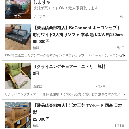
します✨
状態が悪くてもOK！最大限買取します
プリフラ
Ad
【愛品倶楽部柏店】BoConcept ボーコンセプト
肘付ワイド2人掛けソファ 本革 黒 I.D.V. 幅180cm
88,000円
柏駅
8月8日
1952年に設立したデンマーク発祥のインテリアショップ「BoConcept（ボーコン
千葉
柏市
柏駅
ソファ
本革
リクライニングチェアー ニトリ 無料
0円
増尾駅
8月8日
リクライニングチェアー 無料 直接取りに来られる方に限ります 無料ですのでノーク
千葉
柏市
増尾駅
椅子
リクライニングチェアー
【愛品倶楽部柏店】浜本工芸 TVボード 国産 日本
製
22,000円
柏駅
8月8日