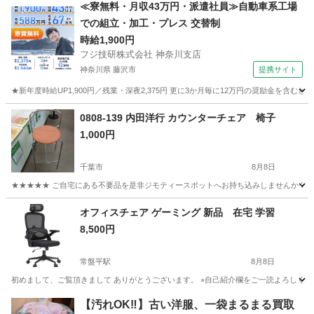
千葉
柏市
柏駅
オフィス用家具
Ergohuman
≪寮無料・月収43万円・派遣社員≫自動車系工場
での組立・加工・プレス 交替制
時給1,900円
フジ技研株式会社 神奈川支店
神奈川県 藤沢市
提携サイト
★新年度時給UP1,900円／残業・深夜2,375円 更に3か月毎に12万円の奨励金を含む
神奈川
藤沢市
その他
0808-139 内田洋行 カウンターチェア 椅子
1,000円
千葉市
8月8日
★★★★★ ご自宅にある不要品を是非ジモティースポットへお持ち込みしませんか？ 家
千葉
千葉市
椅子
カウンター
オフィスチェア ゲーミング 新品 在宅 学習
8,500円
常盤平駅
8月8日
初めまして、ご覧頂きまして ありがとうございます。 ⭐︎自己紹介欄をご一読よろしくお
千葉
松戸市
常盤平駅
椅子
【汚れOK‼️】古い洋服、一袋まるまる買取