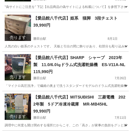
”偽サイトにご注意を” 下記【出品商品の偽サイトによる転載について】を参照下さい。
千葉
八千代市
勝田台駅
生活家電
商品
【愛品館八千代店】姫系 猫脚 3段チェスト
39,990円
売ります
勝田台駅
8月1日
人気の白い姫系のチェストです。 天板と引出の間に飾りがあり、柱部分も彫り込みがあります
千葉
八千代市
勝田台駅
収納家具
商品
【愛品館八千代店】SHARP シャープ 2023年
製 11.0/6.0㎏ドラム式洗濯乾燥機 ES-V11A-NL
115,990円
売ります
勝田台駅
7月26日
「マイクロ高圧洗浄」で繊維の奥まで洗うスタンダードモデルのドラム式洗濯乾燥機。直
千葉
八千代市
勝田台駅
生活家電
商品
【愛品館八千代店】MITSUBISHI 三菱電機 202
2年製 5ドア冷凍冷蔵庫 MR-MB45HL
99,990円
売ります
勝田台駅
7月11日
調理中に何度も開け閉めする場所だからこそ、この「高さ」が家事の負担をグッと減らし