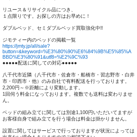
リユース＆リサイクル品につき、

１点限りです。お探しの方はお早めに！

ダブルベッド、セミダブルベッド買取強化中!!

https://jmty.jp/all/sale?
button=&keyword=%E3%80%90%E6%84%9B%E5%85%A
BBD%E3%80%91&utf8=%E2%9C%93
●●●●●配送に関しての対応●●●●●

八千代市近隣（八千代市・佐倉市・船橋市・習志野市・白井
市・印西市・他）のみ自社で有料配送を行っております。

2,200円～※距離により変動します。

1回伺う料金になっております。複数でも送料は変わりませ
ん。

ベッドの組み立てに関しては別途1,100円いただいてますが
お客様自身で組み立てを行う場合は料金は掛かりません。

設置に関してはサービスで行っておりますが状況によっては