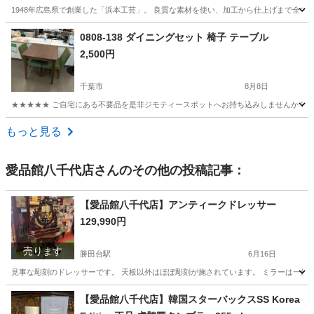
1948年広島県で創業した「浜本工芸」。 良質な素材を使い、加工から仕上げまで全て“
千葉
柏市
柏駅
収納家具
工芸
0808-138 ダイニングセット 椅子 テーブル
2,500円
千葉市
8月8日
★★★★★ ご自宅にある不要品を是非ジモティースポットへお持ち込みしませんか？ 家
千葉
千葉市
ダイニングセット
現地
もっと見る
愛品館八千代店
さんのその他の投稿記事：
【愛品館八千代店】アンティークドレッサー
129,990円
売ります
勝田台駅
6月16日
見事な彫刻のドレッサーです。 天板以外はほぼ彫刻が施されています。 ミラーは一体型で取
千葉
八千代市
勝田台駅
ドレッサー
商品
【愛品館八千代店】韓国スターバックスSS Korea