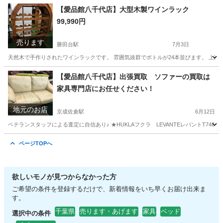
千葉
八千代市
勝田台駅
キッチン家電
商品
【愛品館八千代店】大型木製ワインラック
99,990円
売ります
勝田台駅
7月3日
天然木で手作りされたワインラックです。 雰囲気抜群でボトルが24本並びます。 上部にワ
千葉
八千代市
勝田台駅
収納家具
千葉
印西市
【愛品館八千代店】出張買取 ソファーの買取は
家具専門店にお任せください！
千葉ニュータウン中央駅
収納家具
商品
地元のお店
京成佐倉駅
6月12日
ベテランスタッフによる査定に自信あり♪ ★HUKLAフクラ LEVANTEレバントT748
千葉
佐倉市
京成佐倉駅
リサイクルショップ
千葉
ページTOPへ
佐倉市
京成佐倉駅
リサイクルショップ
買取
欲しいモノが見つからなかった方
ご希望の条件を登録するだけで、新着情報をいち早くお届け出来ま
す。
千葉県
売ります・あげます
家具
ベッド
選択中の条件