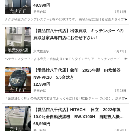
49,990円
売ります
勝田台駅
7月14日
タクボ物置のグランプレステージGP-156CTです。 長物が縦に置ける縦置きタイプです
千葉
八千代市
勝田台駅
収納家具
商品
【愛品館八千代店】出張買取 キッチンボードの
買取は家具専門店にお任せ下さい！
地元のお店
京成佐倉駅
6月12日
ベテランスタッフによる査定に自信あり♪ ★モリタインテリア キッチンボード ※使用感
千葉
佐倉市
京成佐倉駅
リサイクルショップ
千葉
【愛品館八千代店】象印 2025年製 IH炊飯器
NW-VK10 5.5合炊き
佐倉市
京成佐倉駅
リサイクルショップ
買取
12,990円
売ります
勝田台駅
7月28日
「豪熱沸とうIH」の高火力で芯までふっくら炊けるIH炊飯ジャー（5.5合）。炊き方が
千葉
八千代市
勝田台駅
キッチン家電
商品
【愛品館八千代店】HITACHI 日立 2022年製
10.0㎏全自動洗濯機 BW-X100H 自動投入機能
付き
65,990円
売ります
勝田台駅
6月20日