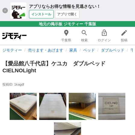
アプリならお得な情報を見逃さない！
インストール
アプリで開く
地元の掲示板 ジモティー 千葉版
千葉県
検索
ログイン
投稿
ジモティー
売ります・あげます
家具
ベッド
ダブルベッド
千
【愛品館八千代店】ケユカ ダブルベッド
CIELNOLight
投稿ID: 1kagdf