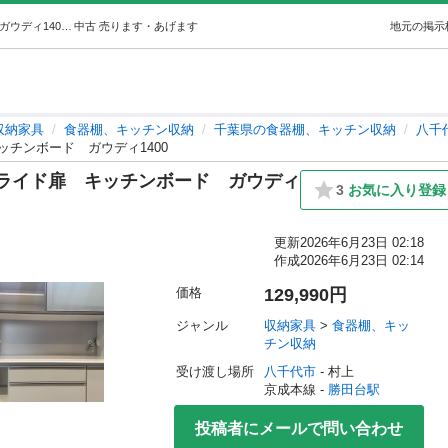
【愛品館八千代店】松田家具スライド扉キッチンボードガウディ1400 (愛品館八千代店) 勝田台の収納家具《食器棚、キッチン収納》の中古あげます・譲ります｜ジモティーで不用品の処分
中古
売ります・あげます
地元の掲示
収納家具
食器棚、キッチン収納
千葉県の食器棚、キッチン収納
八千
チンボード ガウディ1400
ライド扉 キッチンボード ガウディ
3
お気に入り登録
更新
2026年6月23日 02:18
作成
2026年6月23日 02:14
価格
129,990円
ジャンル
収納家具
 > 
食器棚、キッ
チン収納
受け渡し場所
八千代市
 - 村上
京成本線 - 
勝田台駅
投稿者にメールで問い合わせ