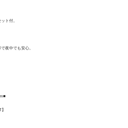
付。

夜中でも安心。




