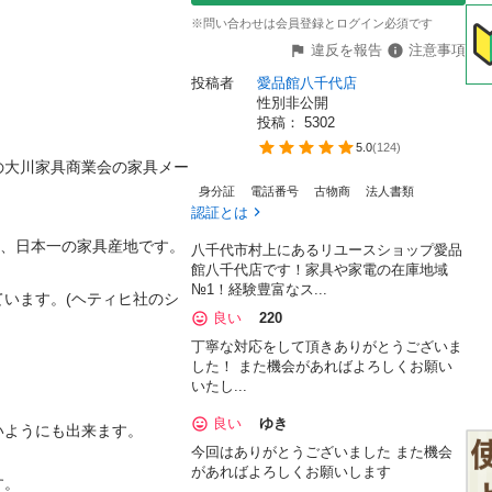
※問い合わせは会員登録とログイン必須です
違反を報告
注意事項
投稿者
愛品館八千代店
性別非公開
投稿： 
5302
5.0
(
124
)
の大川家具商業会の家具メー
身分証
電話番号
古物商
法人書類
認証とは
日本一の家具産地です。

八千代市村上にあるリユースショップ愛品
館八千代店です！家具や家電の在庫地域
№1！経験豊富なス...
います。(ヘティヒ社のシ
良い
220
丁寧な対応をして頂きありがとうございま
した！ また機会があればよろしくお願い
いたし...
良い
ゆき
うにも出来ます。

今回はありがとうございました また機会
があればよろしくお願いします

