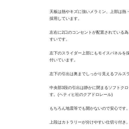
天板は熱やキズに強いメラミン、上部は熱
採用しています。

左右に2口のコンセントが配置されている
すいです。

左下のスライダー上部にもモイスパネルを
付いています。

左下の引出は奥までしっかり見えるフルスライ
中央部3段の引出は静かに閉まるソフトク
す。(ヘティヒ社のクアドロレール)

もちろん地震等でも開かないので安心です。

上段はカトラリーが分けやすい仕切り付き。
