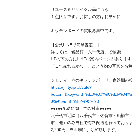
リユース＆リサイクル品につき、

１点限りです。お探しの方はお早めに！

キッチンボードの買取募集中です。

【公式LINEで簡単査定！】

詳しくは「愛品館　八千代店」で検索！

HPの下の方にLINEの案内ページがあります。
「これ売れるかな...」という物の写真をお気軽
https://jmty.jp/all/sale?
button=&keyword=%E3%80%90%E6%84
0%91&utf8=%E2%9C%93
●●●●●配送に関しての対応●●●●●

八千代市近隣（八千代市・佐倉市・船橋市
市・他）のみ自社で有料配送を行っております
2,200円～※距離により変動します。
