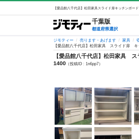
千葉
版
都道府県選択
ジモティー
売ります・あげます
家具
【愛品館八千代店】松田家具 スライド扉 キッ
【愛品館八千代店】松田家具 ス
1400
（投稿ID : 1n6pp7）