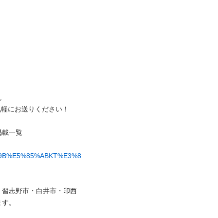


にお送りください！

%9B%E5%85%ABKT%E3%8
・習志野市・白井市・印西
。
