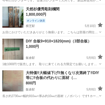
今年のカレンダーです。 企業カレンダーで大判です。 新品未使用が１
つ余ってるのでお譲りします。
千葉
山武郡
芝山千代田駅
その他
カレンダー
天然杉優秀彫刻欄間
1,800,000円
オンライン決済
横芝駅
5月10日
お目にかけていただきありがとう御座います。 こちらは部屋の間仕切
に取付ける彫刻欄間になります。 15年位前に材木屋の展示会で
千葉
山武郡
横芝駅
その他
欄間
DIY 合板9×910×1820(mm)（3部合板）
￥1.750.000円で購入しました。 話によると、この彫刻を7人の彫刻家
1,000円
の方が彫り作成された物です...
飯倉駅
5月8日
1枚1000円で販売します。 取りに来てくれる方限定でお願いします。
※アウトレット品になります。(倉庫保管) ※返信が遅くなる場合があ
千葉
山武郡
飯倉駅
その他
合板
大特価‼️大幅値下げ‼️無くなり次第終了‼️DIY
りますがご了承下さい。 We don't provide delivery serv...
等に‼️合板の代わりに面材（…
800円
飯倉駅
5月8日
長さ約2730㎜×幅約910㎜×厚み約10㎜の面材（ノボパン）です❗ ホーム
センターの半値近い価格の1枚800円から販売します‼️ 床下地、野地
千葉
山武郡
飯倉駅
その他
DIY