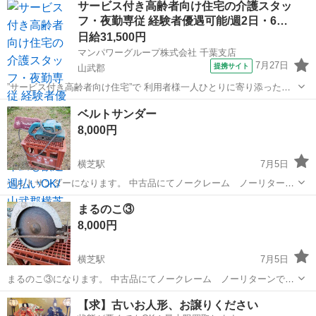
サービス付き高齢者向け住宅の介護スタッ
タンド) LT-601 (ホース長さ) ３メートル 軽トラ用 グ...
フ・夜勤専従 経験者優遇可能/週2日・6…
日給31,500円
マンパワーグループ株式会社 千葉支店
7月27日
提携サイト
山武郡
”サービス付き高齢者向け住宅”で 利用者様一人ひとりに寄り添った介
護を!! ━━━━━━━━ｖ━━━━━━━━━━ マンパワーグループ
千葉
山武郡
医療
ベルトサンダー
なら… ✅️高時給でちゃんと稼げる！ ✅️ライフスタイルに合わせた働
8,000円
き...
横芝駅
7月5日
ベルトサンダーになります。 中古品にてノークレーム ノーリターン
で お願いします。 キズ 凹み 錆 汚れ 曲がり あります。 100V
千葉
山武郡
横芝駅
その他
ベルトサンダー
まるのこ③
です。スイッチ壊れてます。 コード差し込んだらすぐにまわります。
8,000円
横芝駅
7月5日
まるのこ③になります。 中古品にてノークレーム ノーリターンでお
願いします。 コードが痛い痛いしてす。 キズ 凹み 錆 ゆがみ あ
千葉
山武郡
横芝駅
その他
100V
【求】古いお人形、お譲りください
ります。 100Vです。