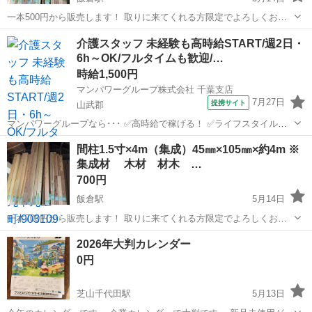
一本500円から販売します！ 取りに来てくれる方限定でよろしくお願
いいたします！ ※集成材又は杉無垢材になります！ ※アウトレット品
千葉
山武郡
飯倉駅
その他
間柱
介護スタッフ 未経験も高時給START/週2日・
になるのでご理解ある方の購入御願いします！
6h～OK/フルタイムも歓迎/…
時給1,500円
マンパワーグループ株式会社 千葉支店
7月27日
提携サイト
山武郡
マンパワーグループなら･･･ ✅️高時給で稼げる！ ✅️ライフスタイルに
合わせて働ける！ ✅️資格取得支援など福利厚生充実！ ✅️大手なので安
千葉
山武郡
医療
間柱1.5寸×4m（集成）45㎜×105㎜×約4m ※
定性抜群！ ━━━━━━━━━━━━━━━━━━━ 介護職で探...
集成材 木材 材木 …
700円
飯倉駅
5月14日
一本700円から販売します！ 取りに来てくれる方限定でよろしくお願
いいたします！ ※集成材を使用してるモノになります！ ※アウトレッ
千葉
山武郡
飯倉駅
その他
間柱
2026年大判カレンダー
ト品になるのでご理解ある方の購入御願いします！
0円
芝山千代田駅
5月13日