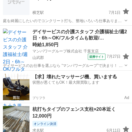
横芝駅
7月1日
庭を綺麗にしたいのでコンクリート打ち、整地いろいろ仕事ありま
す。
千葉
山武郡
横芝駅
その他
庭作り
デイサービスの介護スタッフ 介護福祉士/週2
日・6h～OK/フルタイムも歓迎/…
時給1,850円
マンパワーグループ株式会社 千葉支店
7月27日
提携サイト
山武郡
デイサービスのお仕事を選ぶなら “マンパワーグループ”で決まり！ ✅️
高時給で稼げる！ ✅️ライフスタイルに合わせて働ける！ ✅️資格取得支
千葉
山武郡
医療
【求】壊れたマッサージ機、買います💪
援など福利厚生充実！ ✅️大手なので安定性抜群！ ...
状態が悪くてもOK！最大限買取します
Ad
プリフラ
杭打ちタイプのフェンス支柱×20本近く
12,000円
オンライン決済
求名駅
6月11日