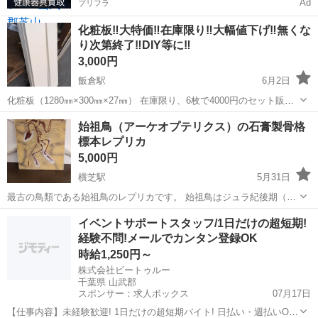
Ad
プリフラ
化粧板‼️大特価‼️在庫限り‼️大幅値下げ‼️無くな
り次第終了‼️DIY等に‼️
3,000円
飯倉駅
6月2日
化粧板（1280㎜×300㎜×27㎜） 在庫限り、6枚で4000円のセット販売
になります。 引き取りに来てくれる方限定の販売になります。 ※倉庫
千葉
山武郡
飯倉駅
その他
化粧板
始祖鳥（アーケオプテリクス）の石膏製骨格
内で保管してますがアウトレット品になる為、ご理解ある方の購入宜
標本レプリカ
しくお願いします...
5,000円
横芝駅
5月31日
最古の鳥類である始祖鳥のレプリカです。 始祖鳥はジュラ紀後期（1
億5600万年前～1億5100万年前）に 生息していた最古の鳥です。 メル
千葉
山武郡
横芝駅
その他
始祖鳥
イベントサポートスタッフ/1日だけの超短期!
カリやヤフオクなどでは3万〜で売っている方がたくさんいます。なの
経験不問!メールでカンタン登録OK
で、お安い方だと思います。
時給1,250円～
株式会社ビートゥルー
千葉県 山武郡
スポンサー：求人ボックス
07月17日
【仕事内容】未経験歓迎! 1日だけの超短期バイト! 日払い・週払いOK