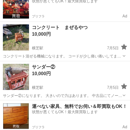
状態が悪くてもOK！最大限買取します
Ad
プリフラ
コンクリート まぜるやつ
10,000円
横芝駅
7月5日
コンクリート混ぜる機械になります。 コードが少し痛い痛いしてます
がまだ使えます。中古品にてキズ 汚れ 凹み あり。ノークレー
千葉
山武郡
横芝駅
その他
コンクリート
サンダー②
ム ノーリターンでよろしくお願いします。
10,000円
横芝駅
7月5日
サンダー②になります。 大きいので力はあります。 中古品にてノーク
レーム ノーリターンでお願いします。 中古品にて 汚れ 錆 曲が
千葉
山武郡
横芝駅
その他
サンダー
運べない家具、無料でお伺い＆即買取もOK！
り ゆがみ 凹み あります。 100Vです。
状態が悪くてもOK！最大限買取します
Ad
プリフラ