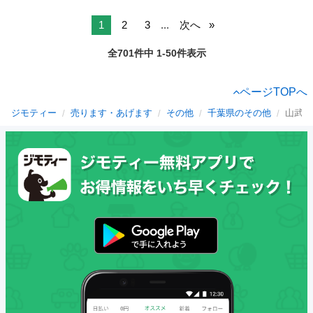
1
2
3
...
次へ
全701件中 1-50件表示
ページTOPへ
ジモティー
売ります・あげます
その他
千葉県のその他
山武郡