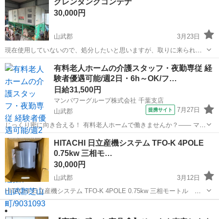
グレンタンクコンテナ
ターなど再利用していただける方を優先させていただきます。 よろし
30,000円
くお願いします。
山武郡
3月23日
現在使用していないので、処分したいと思いますが、取りに来られる
方でお願いします
千葉
山武郡
その他
有料老人ホームの介護スタッフ・夜勤専従 経
験者優遇可能/週2日・6h～OK/フ…
日給31,500円
マンパワーグループ株式会社 千葉支店
7月27日
提携サイト
山武郡
じっくり密に向き合える！ 有料老人ホームで働きませんか？―― マン
パワーグループなら... ✨高時給で稼げる！ ✨ライフスタイルに合わせ
千葉
山武郡
医療
HITACHI 日立産機システム TFO-K 4POLE
て働ける！ ✨資格取得支援など福利厚生充実！ ✨大手なので...
0.75kw 三相モ…
30,000円
山武郡
3月12日
HITACHI 日立産機システム TFO-K 4POLE 0.75kw 三相モートル
IOOV/200v 50/60Hz 4P コンデンサースタート 防滴保護形 段
千葉
山武郡
その他
三相
ボールは開封してありますが新品未使用です