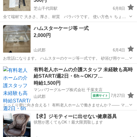
500円
芝山千代田駅
6月8日
全て端材で 大きさ、厚さ、材質 バラバラです。 使い方色々 ちょう
ど良いサイズなどあるかもしれません 必要な方宜しくお願い致します
千葉
山武郡
芝山千代田駅
その他
ハムスターケージ等 一式
m(_ _)m
2,000円
山武郡
6月4日
お世話になります。 ハムスターのケージ等一式です。 砂浴び用ケース
トイレ 餌箱 お家 バスサンド トイレ砂 広葉樹マット 冬用ヒーター ケ
千葉
山武郡
その他
ケージ
有料老人ホームの介護スタッフ 未経験も高時
ージは一部噛んで穴が空いてるところがあり、テープで補修してます
給START/週2日・6h～OK/フ…
が、まだまだ全然使...
時給1,500円
マンパワーグループ株式会社 千葉支店
7月27日
提携サイト
山武郡
じっくり密に向き合える！ 有料老人ホームで働きませんか？―― マン
パワーグループなら... ✨高時給で稼げる！ ✨ライフスタイルに合わせ
千葉
山武郡
医療
【求】ジモティーに出せない健康器具
て働ける！ ✨資格取得支援など福利厚生充実！ ✨大手なので...
状態が悪くてもOK！最大限買取します