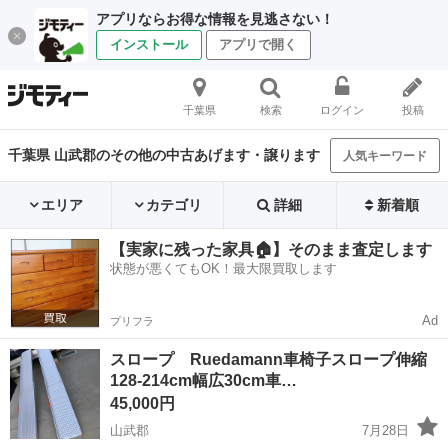
アプリならお得な情報を見逃さない！
インストール
アプリで開く
千葉県
検索
ログイン
投稿
千葉県 山武郡のその他の中古あげます・譲ります
人気キーワード
エリア
カテゴリ
詳細
新着順
【実家に残った家具🏠】そのまま査定します
状態が悪くてもOK！最大限買取します
Ad
プリフラ
スロープ Ruedamann車椅子スロープ伸縮
128-214cm幅広30cm車…
45,000円
山武郡
7月28日