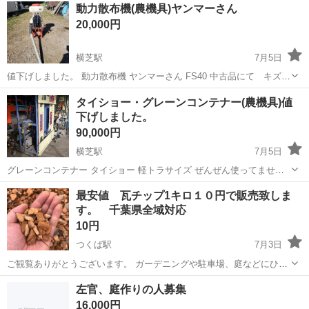
千葉
山武郡
横芝駅
その他
トラクター
動力散布機(農機具)ヤンマーさん
下さい。 中古品にてノークレーム ノーリターンでお願いします。
20,000円
錆 キズ 汚れ ゆがみ 凹み あります。
横芝駅
7月5日
値下げしました。 動力散布機 ヤンマーさん FS40 中古品にて キズ
汚れ 錆 凹み あります。ノークレーム ノーリターンでよろしく
千葉
山武郡
横芝駅
その他
ヤンマー
タイショー・グレーンコンテナー(農機具)値
お願いします。
下げしました。
90,000円
横芝駅
7月5日
グレーンコンテナー タイショー 軽トラサイズ ぜんぜん使ってませ
ん。 中古品にて キズ 錆 汚れ 曲がり あります。ノークレー
千葉
山武郡
横芝駅
その他
タイショー
最安値 瓦チップ1キロ１０円で販売致しま
ム・ノーリターンでよろしくお願いします。 140,000→130,000円
す。 千葉県全域対応
→100,000円→90...
10円
つくば駅
7月3日
ご観覧ありがとうございます。 ガーデニングや駐車場、庭などにひく
とお洒落になる瓦チップお売り出し致します。 カフェやバーベキュー
千葉
山武郡
つくば駅
その他
チップ
左官、庭作りの人募集
場、別荘地などにもお勧めです。 ジャリジャリと音がなるので防犯に
16,000円
もお勧めです。 千葉県全...