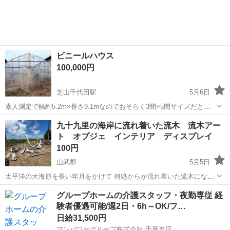
板、壁下地に合板の代わりにどにどうでしょうか？ ※倉庫内で保管し
てますがアウ...
ビニールハウス
100,000円
芝山千代田駅
5月6日
素人測定で幅約5.2m×長さ9.1mなのでおそらく3間×5間サイズだと思
われます。 地際でパイプを切断したりせず、地中に埋設している部分
千葉
山武郡
芝山千代田駅
その他
ビニールハウス
九十九里の海岸に流れ着いた流木 流木アー
も含めて解体出来る方限定でお譲りします。 一般の民家敷地内にある
ト オブジェ インテリア ディスプレイ
ので大型の重機は侵入...
100円
山武郡
5月5日
太平洋の大海原を長い年月をかけて 何処からか流れ着いた流木になり
ます。 小さい流木で15cmくらい 大きい流木ですと2M以上あります。
千葉
山武郡
その他
流木
グループホームの介護スタッフ・夜勤専従 経
流木は全てが自然に形作られているので 形や色、大きさも一つとして
験者優遇可能/週2日・6h～OK/フ…
同じものはありません...
日給31,500円
マンパワーグループ株式会社 千葉支店