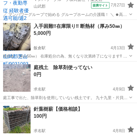
7月27日
提携サイト
山武郡
／ マンパワーグループで始める グループホームの介護職！ ＼ ⏺️高時
給で稼げる！ ⏺️ライフスタイルに合わせて働ける！ ⏺️資格取得支援な
千葉
山武郡
医療
入手困難‼️在庫限り‼️ 断熱材（厚み50㎜）
ど福利厚生充実！ ⏺️大手なので安定性抜群！ ...
5,000円
飯倉駅
4月13日
断熱材（厚み50㎜） 在庫処分の為、無くなり次第終了になります‼️ ま
だまだ在庫あります‼️オイルショックの影響で入手困難‼️ 引き取りに来
千葉
山武郡
飯倉駅
その他
断熱材
庭残土 除草剤使ってない
てくれる方限定での販売になります❗️
0円
求名駅
4月9日
庭工事で出た、除草剤を使用していない残土です。 九十九里・片貝か
ら、2トンダンプで運びます。 取りに来ても全然 OK、重機があるので
千葉
山武郡
求名駅
その他
残土
針葉樹薪【価格相談】
積み込みは手伝いできます
100円
求名駅
4月8日