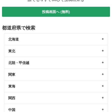
投稿画面へ (無料)
都道府県で検索
北海道
東北
北陸・甲信越
関東
東海
関西
中国