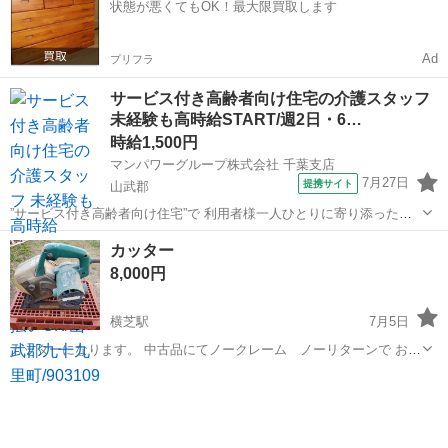
状態が悪くてもOK！最大限買取します
Ad
プリフラ
サービス付き高齢者向け住宅の介護スタッフ
未経験も高時給START/週2日・6…
時給1,500円
マンパワーグループ株式会社 千葉支店
7月27日
提携サイト
山武郡
”サービス付き高齢者向け住宅”で 利用者様一人ひとりに寄り添った介
護を!! ━━━━━━━━ｖ━━━━━━━━━━ マンパワーグループ
千葉
山武郡
医療
カッター
なら… ✅️高時給でちゃんと稼げる！ ✅️ライフスタイルに合わせた働
8,000円
き...
横芝駅
7月5日
カッターになります。 中古品にてノークレーム ノーリターンで お願
いします。 100Vです。 キズ 凹み 錆 汚れ 曲がり あります。
千葉
山武郡
横芝駅
その他
カッター