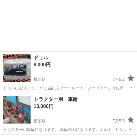
ドリル
8,000円
横芝駅
7月5日
ドリルになります。 中古品にてノークレーム ノーリターンでお願い
します。 中古品にて 錆 汚れ 凹み キズ ゆがみ あります。
千葉
山武郡
横芝駅
その他
ドリル
トラクター用 車輪
100Vです。
13,000円
横芝駅
7月5日
トラクター用車輪になります。 車輪のみになります。ボルト ピンな
どはありません。つめタイプなので強いと思います。サイズ確認して