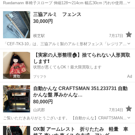
Ruedamann 車椅子スロープ 伸縮128〜214cm 幅広30cm 汚れや使用
傷、使用感のある一般的な中古品です。 使用していた物になります。
千葉
山武郡
その他
スロープ
三協アルミ フェンス
予備用ピン 専用カバーあり収納、持...
30,000円
横芝駅
7月17日
「CEF-TK3-10」は、三協アルミ製のアルミ形材フェンス「レジリア
TK3型」 １枚 定価29700円 「CEFP-H-10」は、三協アルミの形材フェ
千葉
山武郡
横芝駅
その他
アルミ
【実家の人形整理🏠】捨てられない人形買取
ンス 「レジリア」シリーズなどで使用される H=1000（高さ10...
します❗️
状態が悪くてもOK！最大限買取します
Ad
プリフラ
自動かんな CRAFTSMAN 351.233731 自動
かんな盤 厚みかんな…
80,000円
山武郡
7月14日
ご覧いただきありがとうございます。 【自動かんな】CRAFTSMAN
351.233731 自動かんな盤 厚みかんな 木工機械 物づくり、家づくり、
千葉
山武郡
その他
OX製 アームレスト 折りたたみ 軽量 車
木材加工、DIY等にご興味のおありの方にお譲りしたいです。 ...