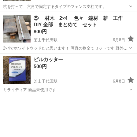
杭を打って、六角で固定するタイプのフェンス支柱です。
千葉
山武郡
求名駅
その他
⑤ 材木 2×4 色々 端材 薪 工作
DIY 全部 まとめて セット
800円
芝山千代田駅
6月8日
2×4でホワイトウッドだと思います！ 写真の物全てセットです 野外に
おいてますが風通るようにおいです 必要な方宜しくお願い致します
千葉
山武郡
芝山千代田駅
その他
材木
ピルカッター
m(_ _)m
500円
芝山千代田駅
6月8日
ミライディア 新品未使用です
千葉
山武郡
芝山千代田駅
その他