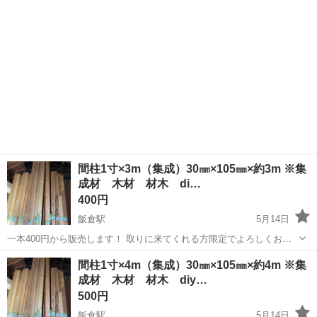
deliver...
間柱1寸×3m（集成）30㎜×105㎜×約3m ※集
成材 木材 材木 di…
400円
飯倉駅
5月14日
一本400円から販売します！ 取りに来てくれる方限定でよろしくお願
いいたします！ ※集成材を使用してるモノになります！ ※アウトレッ
千葉
山武郡
飯倉駅
その他
間柱
間柱1寸×4m（集成）30㎜×105㎜×約4m ※集
ト品になるのでご理解ある方の購入御願いします！ We don't provide
成材 木材 材木 diy…
deli...
500円
飯倉駅
5月14日