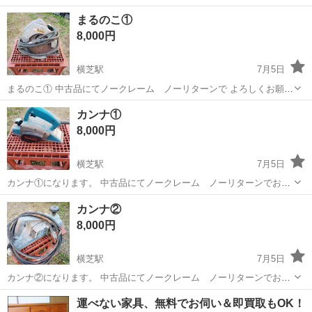
まるのこ①
8,000円
横芝駅
7月5日
まるのこ① 中古品にてノークレーム ノーリターンで よろしくお願い
します。 100Vです。 キズ 凹み 汚れ 錆 曲がり あります。
千葉
山武郡
横芝駅
その他
100V
カンナ①
8,000円
横芝駅
7月5日
カンナ①になります。 中古品にてノークレーム ノーリターンでお願
いします。 中古品にて 錆 汚れ 凹み 曲がり あります。 100V
千葉
山武郡
横芝駅
その他
カンナ
カンナ②
です。
8,000円
横芝駅
7月5日
カンナ②になります。 中古品にてノークレーム ノーリターンでお願
いします。 中古品にて 汚れ 曲がり 凹み ゆがみ 錆 ありま
千葉
山武郡
横芝駅
その他
カンナ
運べない家具、無料でお伺い＆即買取もOK！
す。 100Vです。