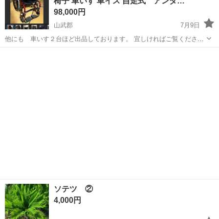
椅子 車いす 車イス 自走式 アンダ…
98,000円
山武郡
7月9日
他にも 車いす２台ほど出品しております。 宜しければご覧くださ
い。 OX （オーエックス）製 車輪脱着可 折り畳み可 折り畳みフッ
千葉
山武郡
その他
車椅子
トレスト オーエックスエンジニアリング社の物になります。 サイズも
普通の...
ソテツ ②
4,000円