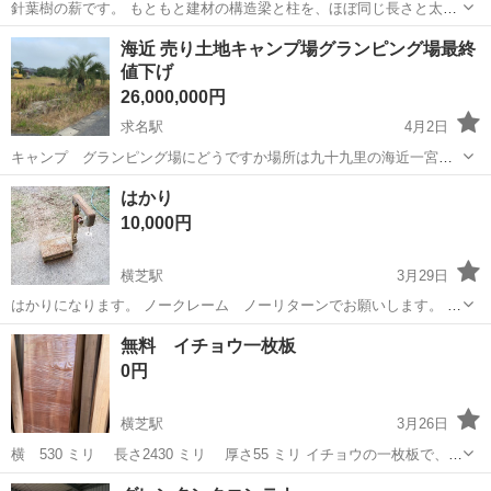
針葉樹の薪です。 もともと建材の構造梁と柱を、ほぼ同じ長さと太さ
に製材してあります。 一番上の段は雨風にさらされて変色しています
千葉
山武郡
求名駅
その他
針葉樹
海近 売り土地キャンプ場グランピング場最終
が、それ以外は写真のように綺麗です。 鉄カゴのサイズ w1100 d1000
値下げ
h900 この...
26,000,000円
求名駅
4月2日
キャンプ グランピング場にどうですか場所は九十九里の海近一宮近
くです1225坪あります 坪単価2万代迄下げましたお買得です。
千葉
山武郡
求名駅
その他
グランピング
はかり
10,000円
横芝駅
3月29日
はかりになります。 ノークレーム ノーリターンでお願いします。 中
古品にて キズ 凹み 錆 ゆがみ あります。
千葉
山武郡
横芝駅
その他
キズ
無料 イチョウ一枚板
0円
横芝駅
3月26日
横 530 ミリ 長さ2430 ミリ 厚さ55 ミリ イチョウの一枚板で、着
物の裁縫で使っていたものです 取りに来て頂ける方で、裁縫、カウン
千葉
山武郡
横芝駅
その他
イチョウ