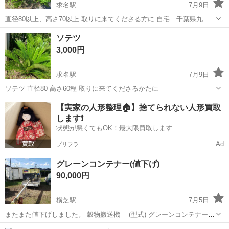
求名駅
7月9日
直径80以上、高さ70以上 取りに来てくださる方に 自宅 千葉県九十
九里町
千葉
山武郡
求名駅
その他
ソテツ
ソテツ
3,000円
求名駅
7月9日
ソテツ 直径80 高さ60程 取りに来てくださるかたに
千葉
山武郡
求名駅
その他
【実家の人形整理🏠】捨てられない人形買取
します❗️
状態が悪くてもOK！最大限買取します
Ad
プリフラ
グレーンコンテナー(値下げ)
90,000円
横芝駅
7月5日
またまた値下げしました。 穀物搬送機 (型式) グレーンコンテナー
UM-E型 (製造元) タイショーさん (モーター容量) 0.75KW+1.0KW (ス
千葉
山武郡
横芝駅
その他
タイショー