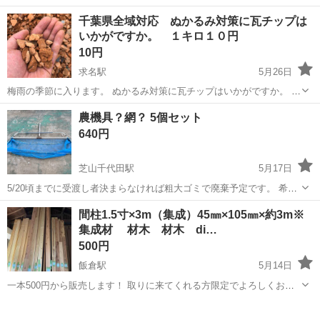
(規定有り) イベント運営のサポートスタッフをお任せします! 「空いて
アルバイト・パート
千葉県全域対応 ぬかるみ対策に瓦チップは
る日にサクッと稼ぎたい」 「単発で働ける仕事が好き」 「体を動かす
いかがですか。 １キロ１０円
のが好き」 そんなあな...
10円
求名駅
5月26日
梅雨の季節に入ります。 ぬかるみ対策に瓦チップはいかがですか。 瓦
チップは吸水性がいいためぬかるみの所にまくと改善できます。 千葉
千葉
山武郡
求名駅
その他
ぬかるみ
農機具？網？ 5個セット
県全域対応 平日、土日、休日対応
640円
芝山千代田駅
5月17日
5/20頃までに受渡し者決まらなければ粗大ゴミで廃棄予定です。 希望
者は早めにご連絡ください。 横幅約130co〜240cmと大きさ様々で
千葉
山武郡
芝山千代田駅
その他
農機具
間柱1.5寸×3m（集成）45㎜×105㎜×約3m※
す。 倉庫から出てきたもので用途不明ですが、補修しながら使ってい
集成材 材木 材木 di…
た様子が伺えます。 ...
500円
飯倉駅
5月14日
一本500円から販売します！ 取りに来てくれる方限定でよろしくお願
いいたします！ ※集成材を使用してるモノです！ ※アウトレット品に
千葉
山武郡
飯倉駅
その他
間柱
なるのでご理解ある方の購入御願いします！ We don't provide