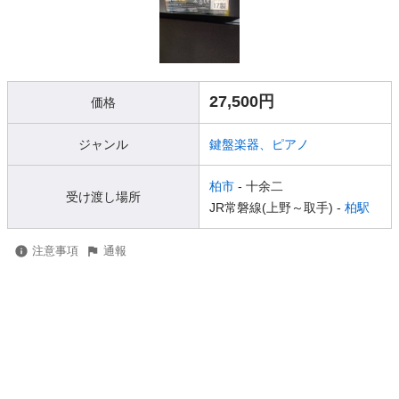
27,500円
価格
ジャンル
鍵盤楽器、ピアノ
柏市
- 十余二
受け渡し場所
JR常磐線(上野～取手) -
柏駅
注意事項
通報