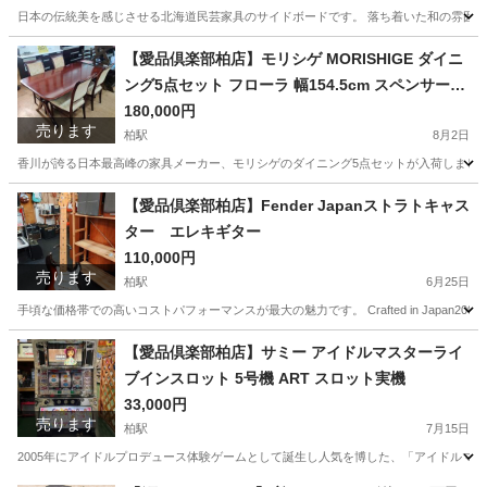
日本の伝統美を感じさせる北海道民芸家具のサイドボードです。 落ち着いた和の雰囲気
千葉
柏市
柏駅
収納家具
民芸
【愛品倶楽部柏店】モリシゲ MORISHIGE ダイニ
ング5点セット フローラ 幅154.5cm スペンサーチ
ェア4脚
180,000円
売ります
柏駅
8月2日
香川が誇る日本最高峰の家具メーカー、モリシゲのダイニング5点セットが入荷しました。
千葉
柏市
柏駅
ダイニングセット
【愛品倶楽部柏店】Fender Japanストラトキャス
ター エレキギター
110,000円
売ります
柏駅
6月25日
手頃な価格帯での高いコストパフォーマンスが最大の魅力です。 Crafted in Japan2
千葉
柏市
柏駅
弦楽器、ギター
【愛品倶楽部柏店】サミー アイドルマスターライ
ブインスロット 5号機 ART スロット実機
33,000円
売ります
柏駅
7月15日
2005年にアイドルプロデュース体験ゲームとして誕生し人気を博した、「アイドルマスター