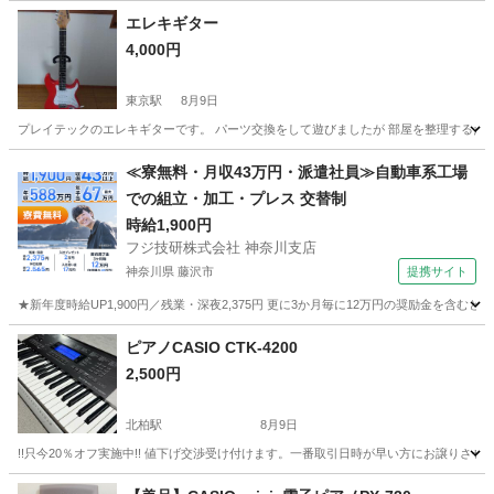
エレキギター
4,000円
東京駅
8月9日
プレイテックのエレキギターです。 パーツ交換をして遊びましたが 部屋を整理するため
千葉
市原市
東京駅
楽器
エレキギター
≪寮無料・月収43万円・派遣社員≫自動車系工場
での組立・加工・プレス 交替制
時給1,900円
フジ技研株式会社 神奈川支店
神奈川県 藤沢市
提携サイト
★新年度時給UP1,900円／残業・深夜2,375円 更に3か月毎に12万円の奨励金を含む
神奈川
藤沢市
その他
ピアノCASIO CTK-4200
2,500円
北柏駅
8月9日
!!只今20％オフ実施中!! 値下げ交渉受け付けます。一番取引日時が早い方にお譲りさ
千葉
柏市
北柏駅
鍵盤楽器、ピアノ
CASIO