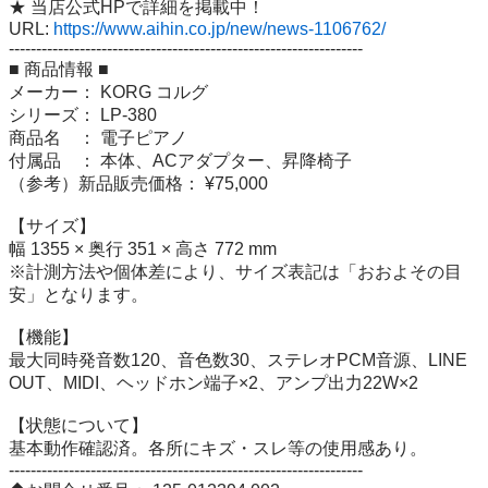
★ 当店公式HPで詳細を掲載中！

URL: 
https://www.aihin.co.jp/new/news-1106762/
-----------------------------------------------------------------

■ 商品情報 ■

メーカー： KORG コルグ

シリーズ： LP-380

商品名　： 電子ピアノ

付属品　： 本体、ACアダプター、昇降椅子

（参考）新品販売価格： ¥75,000

【サイズ】

幅 1355 × 奥行 351 × 高さ 772 mm

※計測方法や個体差により、サイズ表記は「おおよその目
安」となります。

【機能】

最大同時発音数120、音色数30、ステレオPCM音源、LINE 
OUT、MIDI、ヘッドホン端子×2、アンプ出力22W×2

【状態について】

基本動作確認済。各所にキズ・スレ等の使用感あり。

-----------------------------------------------------------------
