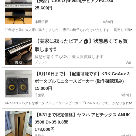
【美品】CASIO privia電子ピアノPX-730
25,600円
津田沼駅
8月9日
10年ほど前に大人用に購入しました。 専用の椅子もお付けいたします。 別売りで専用
千葉
船橋市
津田沼駅
鍵盤楽器、ピアノ
privia
【実家に残ったピアノ🏠】状態悪くても買
取します❗️
状態が悪くてもOK！最大限買取します
プリフラ
Ad
【8月10日まで】【配達可能です】KRK GoAux 3
ポータブルモニタースピーカー (動作確認済み)
15,000円
千葉駅
8月9日
KRKのコンパクトなポータブルモニタースピーカー「GoAux 3」です。 かなりきれいな
千葉
千葉市
千葉駅
MIDI関連機器
【8/31まで限定価格】ヤマハ アビテックス ANUK
3508 Dr-35 0.8畳
178,000円