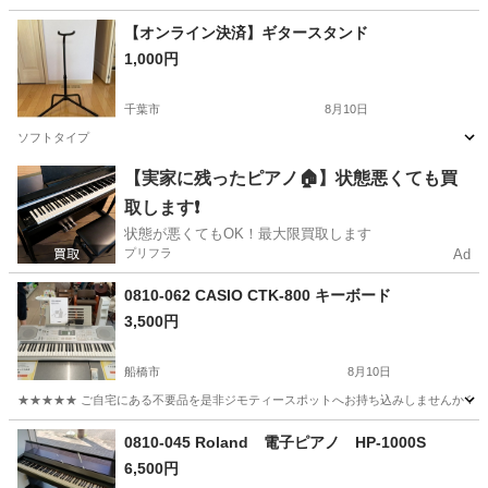
千葉
流山市
江戸川台駅
楽器
【オンライン決済】ギタースタンド
1,000円
千葉市
8月10日
ソフトタイプ
千葉
千葉市
弦楽器、ギター
スタンド
【実家に残ったピアノ🏠】状態悪くても買
取します❗️
状態が悪くてもOK！最大限買取します
プリフラ
Ad
0810-062 CASIO CTK-800 キーボード
3,500円
船橋市
8月10日
★★★★★ ご自宅にある不要品を是非ジモティースポットへお持ち込みしませんか？ 家
千葉
船橋市
鍵盤楽器、ピアノ
CTK
0810-045 Roland 電子ピアノ HP-1000S
6,500円