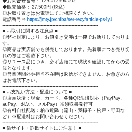
◆お問合せ番号： 125-012394 002

◆販売価格： 27,500円 (税込)

◎お取り置きはお電話にてご相談ください。

電話番号⇒ 
https://jmty.jp/chiba/ser-recy/article-ps4y1
-----------------------------------------------------------------

■ お取引に関する注意点 ■

◎弊社規定により、お値引き交渉は一律でお断りしておりま
す。

◎商品は実店舗でも併売しております。先着順につき売り切
れの際はご容赦下さい。

◎リユース品につき、必ず店頭にて現状を確認してからの受
渡となります。

◎営業時間外や担当不在時は返信ができません。お急ぎの方
はお電話下さい。

-----------------------------------------------------------------

■ お支払い方法・配送について ■

◎店頭決済：現金、カード、各種QR決済対応（PayPay、
auPay、d払い、メルPay）※領収書発行可

◎有料自社配送：柏市近隣（流山・我孫子・松戸・野田な
ど）※配送料はお問い合わせください。

-----------------------------------------------------------------

■ 偽サイト・詐欺サイトにご注意！ ■
