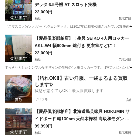
デッタ 6.5号機 AT スロット実機
22,000円
売ります
柏駅
5月27日
『スマスロ バイオハザード:ヴェンデッタ』は2017年に劇場公開されたフルCG映画作品
千葉
柏市
柏駅
その他
実機
【愛品倶楽部柏店】！生興 SEIKO 4人用ロッカー
AKL-W4 幅900mm 鍵付き 更衣室などに！
22,000円
売ります
柏駅
7月14日
すっきりとしたシンプルなデザインの生興の4人用ロッカーです。 1室ごとにハンガーパ
千葉
柏市
柏駅
オフィス用家具
【汚れOK‼️】古い洋服、一袋まるまる買取
します✨
状態が悪くてもOK！最大限買取します
プリフラ
Ad
【愛品倶楽部柏店】北海道民芸家具 HOKUMIN サ
イドボード 幅130cm 天然木樺材 高級和モダン キ
ャビネット
99,990円
売ります
柏駅
5月25日