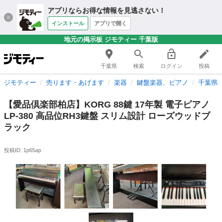
アプリならお得な情報を見逃さない！
インストール
アプリで開く
地元の掲示板 ジモティー 千葉版
千葉県
検索
ログイン
投稿
ジモティー
売ります・あげます
楽器
鍵盤楽器、ピアノ
千葉県
【愛品倶楽部柏店】KORG 88鍵 17年製 電子ピアノ
LP-380 高品位RH3鍵盤 スリム設計 ローズウッドブ
ラック
投稿ID: 1p65ap