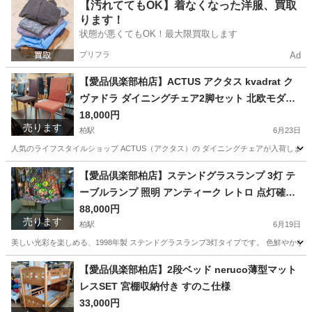
千葉
柏市
柏駅
その他
実機
【汚れててもOK】着なくなった洋服、買取
ります！
状態が悪くてもOK！最大限買取します
プリフラ
Ad
【愛品倶楽部柏店】ACTUS アクタス kvadrat ク
ヴァドラ ダイニングチェア2脚セット 北欧モダン
椅子 食卓椅子
18,000円
売ります
柏駅
6月23日
人気のライフスタイルショップ ACTUS（アクタス）の ダイニングチェアが入荷しました。
千葉
柏市
柏駅
椅子
ACTUS
【愛品倶楽部柏店】ステンドグラスランプ 3灯 テ
ーブルランプ 照明 アンティーク レトロ 点灯確認
済
88,000円
売ります
柏駅
6月19日
美しい光彩を楽しめる、1998年製 ステンドグラスランプ3灯タイプです。 色鮮やかな
千葉
柏市
柏駅
インテリア雑貨/小物
【愛品倶楽部柏店】2段ベッド neruco薄型マット
レスSET 宮棚収納付き すのこ仕様
33,000円