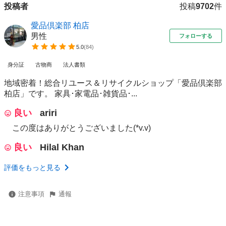
投稿者
投稿
9702
件
愛品倶楽部 柏店
男性
フォローする
5.0
(
84
)
身分証
古物商
法人書類
地域密着！総合リユース＆リサイクルショップ「愛品倶楽部
柏店」です。 家具･家電品･雑貨品･...
良い
ariri
この度はありがとうございました(*v.v)
良い
Hilal Khan
評価をもっと見る
注意事項
通報