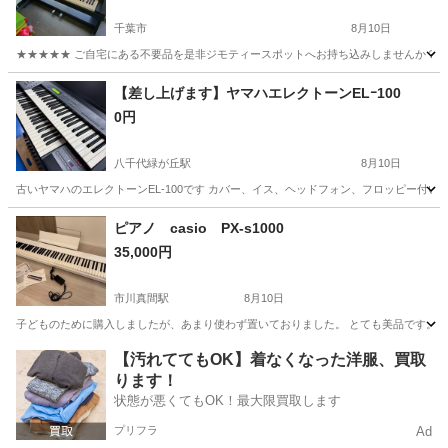
千葉市
8月10日
★★★★★ ご自宅にある不要品を是非ジモティースポットへお持ち込みしませんか？ 家
千葉
千葉市
鍵盤楽器、ピアノ
Roland
【差し上げます】ヤマハエレクトーンELｰ100
0円
八千代緑が丘駅
8月10日
古いヤマハのエレクトーンEL-100です カバー、イス、ヘッドフォン、フロッピー付い
千葉
八千代市
八千代緑が丘駅
鍵盤楽器、ピアノ
ピアノ casio PX-s1000
35,000円
エレクトーン
市川真間駅
8月10日
子どものために購入しましたが、あまり使わず置いておりました。 とても美品です。
千葉
市川市
市川真間駅
鍵盤楽器、ピアノ
【汚れててもOK】着なくなった洋服、買取
ります！
状態が悪くてもOK！最大限買取します
プリフラ
Ad