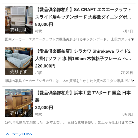
千葉
柏市
柏駅
インテリア雑貨/小物
【愛品倶楽部柏店】SA CRAFT エスエークラフト
スライド扉キッチンボード 大容量ダイニングボー
ド モイス加工
80,000円
売ります
柏駅
7月1日
国内メーカー、エスエークラフトの機能美あふれるキッチンボード。 上段のスライド扉
千葉
柏市
柏駅
収納家具
エスエークラフト
【愛品倶楽部柏店】シラカワ Shirakawa ワイド2
人掛けソファ 凛 幅190cm 木製格子フレーム ヘッ
ドレスト付 レッドオーク カバーリング
220,000円
売ります
柏駅
7月21日
飛騨の家具メーカー「シラカワ」は、木の質感を生かした上質の和モダン家具で知られる
千葉
柏市
柏駅
ソファ
【愛品倶楽部柏店】浜本工芸 TVボード 国産 日本
製
22,000円
売ります
柏駅
8月8日
1948年広島県で創業した「浜本工芸」。 良質な素材を使い、加工から仕上げまで全て“
千葉
柏市
柏駅
収納家具
工芸
ページTOPへ