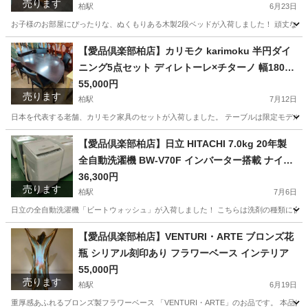
売ります
柏駅
6月23日
お子様のお部屋にぴったりな、ぬくもりある木製2段ベッドが入荷しました！ 頑丈なすのこ
千葉
柏市
柏駅
ベッド
【愛品倶楽部柏店】カリモク karimoku 半円ダイ
ニング5点セット ディレトーレ×チターノ 幅180c
m 低め設計
55,000円
売ります
柏駅
7月12日
日本を代表する老舗、カリモク家具のセットが入荷しました。 テーブルは限定モデルの
千葉
柏市
柏駅
ダイニングセット
【愛品倶楽部柏店】日立 HITACHI 7.0kg 20年製
全自動洗濯機 BW-V70F インバーター搭載 ナイア
ガラビート洗浄
36,300円
売ります
柏駅
7月6日
日立の全自動洗濯機「ビートウォッシュ」が入荷しました！ こちらは洗剤の種類に合わせ
千葉
柏市
柏駅
生活家電
ビート
【愛品倶楽部柏店】VENTURI・ARTE ブロンズ花
瓶 シリアル刻印あり フラワーベース インテリア
55,000円
売ります
柏駅
6月19日
重厚感あふれるブロンズ製フラワーベース 「VENTURI・ARTE」のお品です。 本品は**限