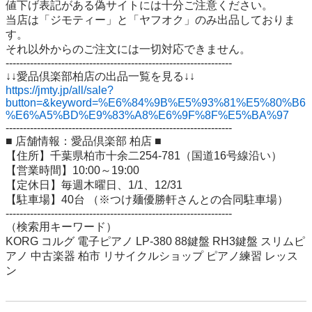
値下げ表記がある偽サイトには十分ご注意ください。

当店は「ジモティー」と「ヤフオク」のみ出品しておりま
す。

それ以外からのご注文には一切対応できません。

-----------------------------------------------------------------

https://jmty.jp/all/sale?
button=&keyword=%E6%84%9B%E5%93%81%E5%80%B6
%E6%A5%BD%E9%83%A8%E6%9F%8F%E5%BA%97
-----------------------------------------------------------------

■ 店舗情報：愛品倶楽部 柏店 ■

【住所】千葉県柏市十余二254-781（国道16号線沿い）

【営業時間】10:00～19:00

【定休日】毎週木曜日、1/1、12/31

【駐車場】40台 （※つけ麺優勝軒さんとの合同駐車場）

-----------------------------------------------------------------

（検索用キーワード）

KORG コルグ 電子ピアノ LP-380 88鍵盤 RH3鍵盤 スリムピ
アノ 中古楽器 柏市 リサイクルショップ ピアノ練習 レッス
ン