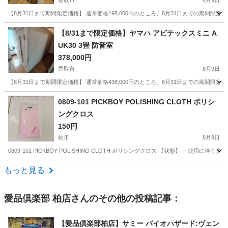
香取市
8月9日
【8月31日まで期間限定価格】 通常価格198,000円のところ、8月31日までの期間限定で20
千葉
香取市
その他
換気扇
【8/31まで限定価格】ヤマハ アビテックスミニ A
UK30 3畳 防音室
378,000円
香取市
8月9日
【8月31日まで期間限定価格】 通常価格438,000円のところ、8月31日までの期間限定で60
千葉
香取市
その他
壁紙
0809-101 PICKBOY POLISHING CLOTH ポリシ
ングクロス
150円
柏市
8月9日
0809-101 PICKBOY POLISHING CLOTH ポリシングクロス 【状態】 ・
千葉
柏市
アクセサリー
現地
もっと見る
愛品倶楽部 柏店
さんのその他の投稿記事：
【愛品倶楽部柏店】サミー バイオハザード:ヴェン