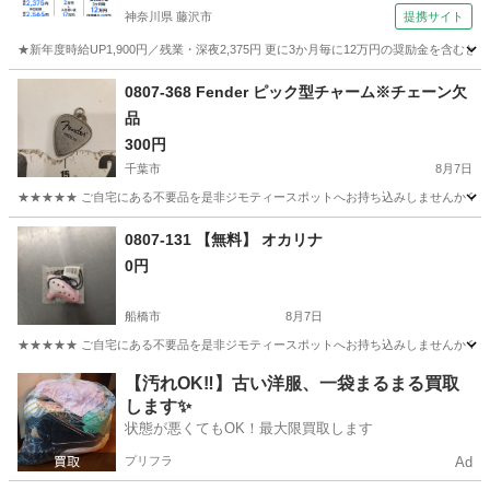
神奈川県 藤沢市
提携サイト
★新年度時給UP1,900円／残業・深夜2,375円 更に3か月毎に12万円の奨励金を含む
神奈川
藤沢市
その他
0807-368 Fender ピック型チャーム※チェーン欠
品
300円
千葉市
8月7日
★★★★★ ご自宅にある不要品を是非ジモティースポットへお持ち込みしませんか？ 家
千葉
千葉市
アクセサリー
Fender
0807-131 【無料】 オカリナ
0円
船橋市
8月7日
★★★★★ ご自宅にある不要品を是非ジモティースポットへお持ち込みしませんか？ 家
千葉
船橋市
管楽器、笛、ハーモニカ
オカリナ
【汚れOK‼️】古い洋服、一袋まるまる買取
します✨
状態が悪くてもOK！最大限買取します
プリフラ
Ad