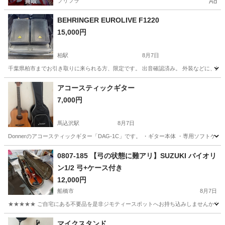
プリフラ
Ad
BEHRINGER EUROLIVE F1220
15,000円
柏駅
8月7日
千葉県柏市までお引き取りに来られる方、限定です。 出音確認済み。 外装などに、経年
千葉
柏市
柏駅
エフェクター、PA機器
アコースティックギター
7,000円
馬込沢駅
8月7日
Donnerのアコースティックギター「DAG-1C」です。 ・ギター本体 ・専用ソフト
千葉
鎌ケ谷市
馬込沢駅
弦楽器、ギター
0807-185 【弓の状態に難アリ】SUZUKI バイオリ
ン1/2 弓+ケース付き
アコースティックギター
12,000円
船橋市
8月7日
★★★★★ ご自宅にある不要品を是非ジモティースポットへお持ち込みしませんか？ 家
千葉
船橋市
弦楽器、ギター
SUZUKI
マイクスタンド