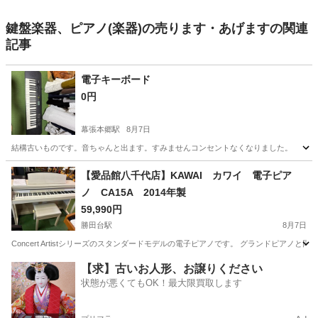
鍵盤楽器、ピアノ(楽器)の売ります・あげますの関連
記事
電子キーボード
0円
幕張本郷駅
8月7日
結構古いものです。音ちゃんと出ます。すみませんコンセントなくなりました。
千葉
千葉市
幕張本郷駅
鍵盤楽器、ピアノ
【愛品館八千代店】KAWAI カワイ 電子ピア
ノ CA15A 2014年製
59,990円
勝田台駅
8月7日
Concert Artistシリーズのスタンダードモデルの電子ピアノです。 グランドピア
千葉
八千代市
勝田台駅
鍵盤楽器、ピアノ
商品
【求】古いお人形、お譲りください
状態が悪くてもOK！最大限買取します