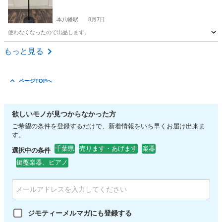
本八幡駅
8月7日
使わなくなったので出品します。
千葉
市川市
本八幡駅
その他
もっと見る
ページTOPへ
欲しいモノが見つからなかった方
ご希望の条件を登録するだけで、新着情報をいち早くお届け出来ま
す。
千葉県
売ります・あげます
楽器
選択中の条件
鍵盤楽器、ピアノ
ジモティーメルマガにも登録する