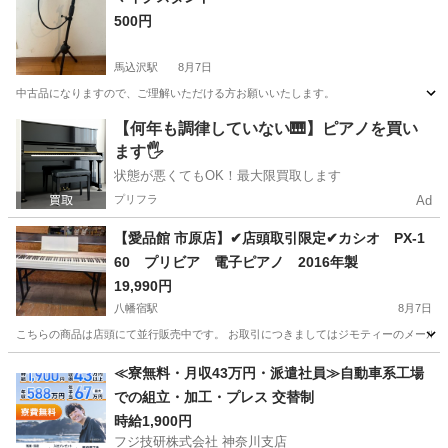
500円
馬込沢駅
8月7日
中古品になりますので、ご理解いただける方お願いいたします。
千葉
鎌ケ谷市
馬込沢駅
アクセサリー
【何年も調律していない🎹】ピアノを買い
ます🖐️
状態が悪くてもOK！最大限買取します
プリフラ
Ad
【愛品館 市原店】✔店頭取引限定✔カシオ PX-1
60 プリビア 電子ピアノ 2016年製
19,990円
八幡宿駅
8月7日
こちらの商品は店頭にて並行販売中です。 お取引につきましてはジモティーのメールか弊
千葉
市原市
八幡宿駅
鍵盤楽器、ピアノ
商品
≪寮無料・月収43万円・派遣社員≫自動車系工場
での組立・加工・プレス 交替制
時給1,900円
フジ技研株式会社 神奈川支店