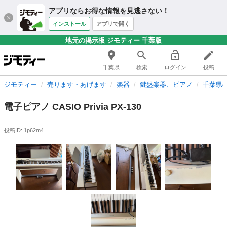
アプリならお得な情報を見逃さない！
インストール
アプリで開く
地元の掲示板 ジモティー 千葉版
千葉県
検索
ログイン
投稿
ジモティー
売ります・あげます
楽器
鍵盤楽器、ピアノ
千葉県
電子ピアノ CASIO Privia PX-130
投稿ID: 1p62m4