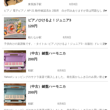
東我孫子駅
8月8日
ピアノ 電子ピアノ AP-21 動作確認済み 2箇所 白が凹みありますが音は問題なし 
千葉
柏市
東我孫子駅
鍵盤楽器、ピアノ
ピアノひけるよ！ジュニア3
120円
柏たなか駅
8月8日
子供向けの楽譜集です。 - タイトル: ピアノひけるよ！ジュニア3 - 出版社: ドレミ楽譜出版社
千葉
柏市
柏たなか駅
教則本
（中古）鍵盤ハーモニカ
200円
柏駅
8月8日
Yahoo!ショッピングのサクラ楽器で購入しました。 衛生面からふき口のみ買い替え
千葉
柏市
柏駅
管楽器、笛、ハーモニカ
（中古）鍵盤ハーモニカ
200円
柏駅
8月8日