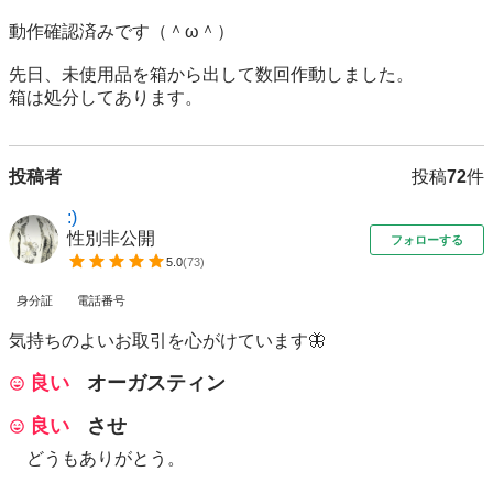
動作確認済みです（＾ω＾）

先日、未使用品を箱から出して数回作動しました。

箱は処分してあります。
投稿者
投稿
72
件
:)
性別非公開
フォローする
5.0
(
73
)
身分証
電話番号
気持ちのよいお取引を心がけています🦋
良い
オーガスティン
良い
させ
どうもありがとう。