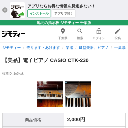
アプリならお得な情報を見逃さない！
インストール
アプリで開く
地元の掲示板 ジモティー 千葉版
千葉県
検索
ログイン
投稿
ジモティー
売ります・あげます
楽器
鍵盤楽器、ピアノ
千葉県
【美品】電子ピアノ CASIO CTK-230
投稿ID: 1o3kxk
2,000円
商品価格