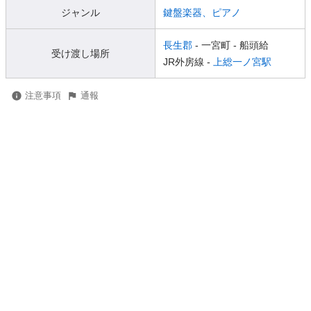
ジャンル
鍵盤楽器、ピアノ
長生郡
- 一宮町
- 船頭給
受け渡し場所
JR外房線 -
上総一ノ宮駅
注意事項
通報