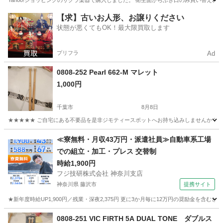
Yahoo!ショッピングのサクラ楽器で購入しました。 衛生面からふき口のみ買い替え
千葉
柏市
柏駅
管楽器、笛、ハーモニカ
鍵盤ハーモニカ
【求】古いお人形、お譲りください
状態が悪くてもOK！最大限買取します
プリフラ
Ad
0808-252 Pearl 662-M マレット
1,000円
千葉市
8月8日
★★★★★ ご自宅にある不要品を是非ジモティースポットへお持ち込みしませんか？ 家
千葉
千葉市
打楽器、ドラム
マレット
≪寮無料・月収43万円・派遣社員≫自動車系工場
での組立・加工・プレス 交替制
時給1,900円
フジ技研株式会社 神奈川支店
神奈川県 藤沢市
提携サイト
★新年度時給UP1,900円／残業・深夜2,375円 更に3か月毎に12万円の奨励金を含む
神奈川
藤沢市
その他
0808-251 VIC FIRTH 5A DUAL TONE ダブルス