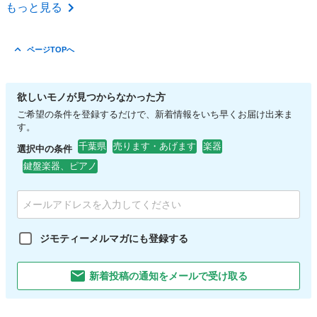
千葉
佐倉市
佐倉駅
管楽器、笛、ハーモニカ
もっと見る
ページTOPへ
欲しいモノが見つからなかった方
ご希望の条件を登録するだけで、新着情報をいち早くお届け出来ま
す。
千葉県
売ります・あげます
楽器
選択中の条件
鍵盤楽器、ピアノ
ジモティーメルマガにも登録する
新着投稿の通知をメールで受け取る