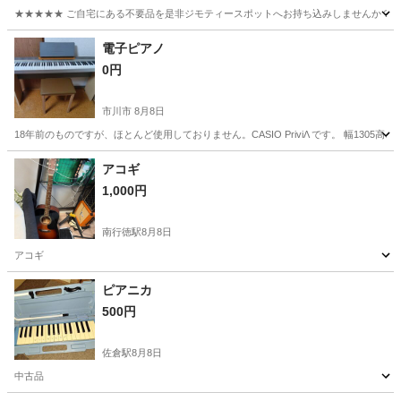
★★★★★ ご自宅にある不要品を是非ジモティースポットへお持ち込みしませんか？ 家
千葉
千葉市
管楽器、笛、ハーモニカ
ピアニカ
電子ピアノ
0円
市川市
8月8日
18年前のものですが、ほとんど使用しておりません。CASIO PriviΛ です。 幅130
千葉
市川市
電子楽器
アコギ
1,000円
南行徳駅
8月8日
アコギ
千葉
市川市
南行徳駅
弦楽器、ギター
ピアニカ
500円
佐倉駅
8月8日
中古品