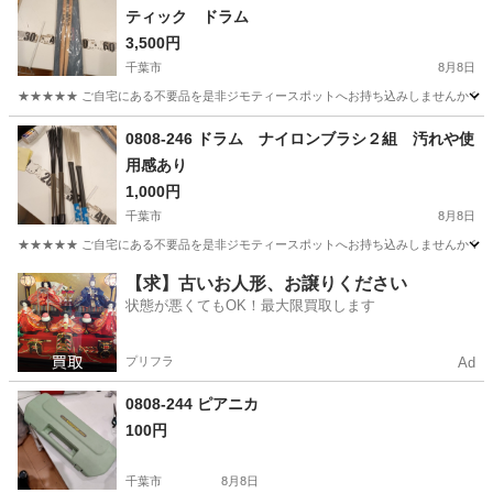
ティック ドラム
3,500円
千葉市
8月8日
★★★★★ ご自宅にある不要品を是非ジモティースポットへお持ち込みしませんか？ 家
千葉
千葉市
打楽器、ドラム
現地
0808-246 ドラム ナイロンブラシ２組 汚れや使
用感あり
1,000円
千葉市
8月8日
★★★★★ ご自宅にある不要品を是非ジモティースポットへお持ち込みしませんか？ 家
千葉
千葉市
打楽器、ドラム
ブラシ
【求】古いお人形、お譲りください
状態が悪くてもOK！最大限買取します
プリフラ
Ad
0808-244 ピアニカ
100円
千葉市
8月8日