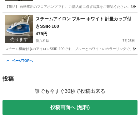
【商品】 自転車用のフロアポンプです。 ご購入前に必ず写真をご確認ください。3枚目
千葉
松戸市
新八柱駅
その他
空気入れ
スチームアイロン ブルー ホワイト 計量カップ付
きSSIR-100
479円
売ります
新八柱駅
7月25日
スチーム機能付きのアイロンSSIR-100です。ブルーとホワイトのカラーリングで、計
千葉
松戸市
新八柱駅
生活家電
スチーム
ページTOPへ
投稿
誰でも今すぐ30秒で投稿出来る
投稿画面へ (無料)