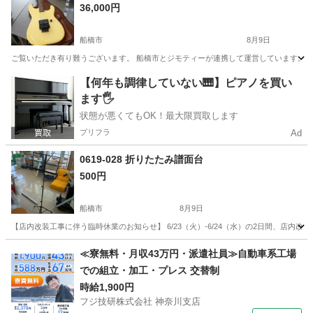
36,000円
船橋市
8月9日
ご覧いただき有り難うございます。 船橋市とジモティーが連携して運営しています。 粗
千葉
船橋市
弦楽器、ギター
リユース
【何年も調律していない🎹】ピアノを買い
ます🖐️
状態が悪くてもOK！最大限買取します
プリフラ
Ad
0619-028 折りたたみ譜面台
500円
船橋市
8月9日
【店内改装工事に伴う臨時休業のお知らせ】 6/23（火）-6/24（水）の2日間、店
千葉
船橋市
アクセサリー
リユース
≪寮無料・月収43万円・派遣社員≫自動車系工場
での組立・加工・プレス 交替制
時給1,900円
フジ技研株式会社 神奈川支店