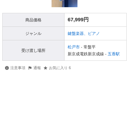
67,999円
商品価格
ジャンル
鍵盤楽器、ピアノ
松戸市
- 常盤平
受け渡し場所
新京成電鉄新京成線 -
五香駅
注意事項
通報
お気に入り 6