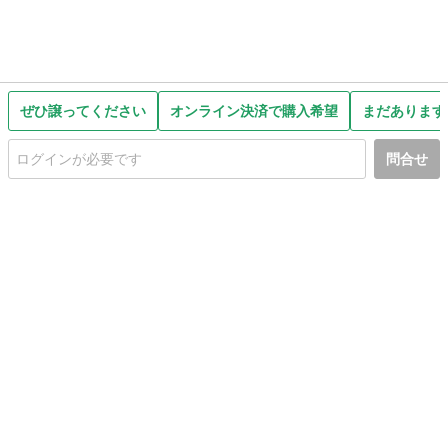
ぜひ譲ってください
オンライン決済で購入希望
まだあります
問合せ
初めての方へ
利用規約
プライバシーポリシー
プライバシー・ステートメント
健全化に資する運用方針
お問い合わせ
運営会社
サイトマップ
ご利用ガイド
フリーワードで探す
PC版で表示
都道府県選択