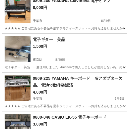
0809-260 YAMAHA Clavinova 電子ピアノ
8,000円
千葉市
8月9日
★★★★★ ご自宅にある不要品を是非ジモティースポットへお持ち込みしませんか？ 家
千葉
千葉市
鍵盤楽器、ピアノ
Clavinova
電子ギター 美品
1,500円
東京駅
8月9日
電子ギター 美品 一度使用しました! Amazonで購入しましたが使用しない為、売り
千葉
松戸市
東京駅
弦楽器、ギター
0809-225 YAMAHA キーボード ※アダプター欠
品、電池で動作確認済
4,000円
千葉市
8月9日
★★★★★ ご自宅にある不要品を是非ジモティースポットへお持ち込みしませんか？ 家
千葉
千葉市
電子楽器
アダプター
0809-046 CASIO LK-55 電子キーボード
3,000円