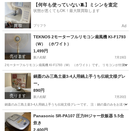
千葉
松戸市
五香駅
マリンスポーツ
ボルトクリッパー
【何年も使っていない🧵】ミシンを査定
状態が悪くてもOK！最大限買取します
プリフラ
Ad
TEKNOS 2モーターフルリモコン扇風機 KI-F1793
（W） （ホワイト）
1,499円
売ります
新八柱駅
7月19日
2モーターフルリモコン扇風機 KI-F1793（W） （ホワイト）です。 リモコンが
千葉
松戸市
新八柱駅
季節、空調家電
ホワイト
鍋蓋のみ三島土釜3-4人用鍋上手うち伝統文様グレ
ー。
890円
売ります
新八柱駅
7月20日
鍋蓋のみ三島土釜3-4人用鍋上手うち伝統文様グレーです。 注：鍋の蓋のみをお送りし
千葉
松戸市
新八柱駅
調理器具
なべ
Panasonic SR-PA107 圧力IHジャー炊飯器 5.5合
炊き
2,400円