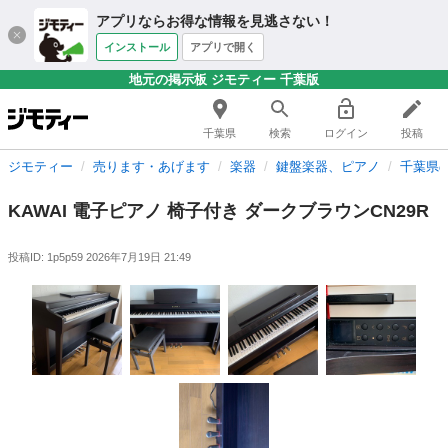
アプリならお得な情報を見逃さない！
インストール
アプリで開く
地元の掲示板 ジモティー 千葉版
千葉県
検索
ログイン
投稿
ジモティー
売ります・あげます
楽器
鍵盤楽器、ピアノ
千葉県
KAWAI 電子ピアノ 椅子付き ダークブラウンCN29R
投稿ID: 1p5p59
2026年7月19日 21:49