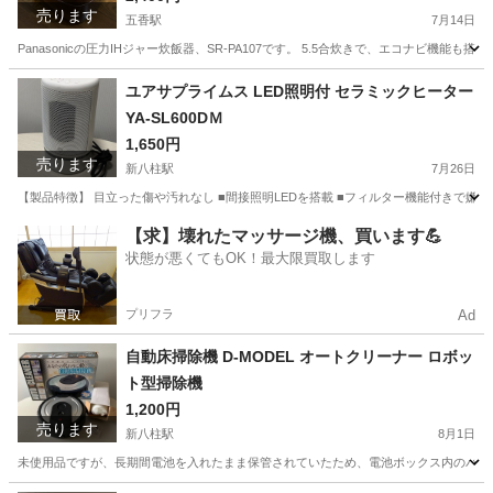
売ります
五香駅
7月14日
Panasonicの圧力IHジャー炊飯器、SR-PA107です。 5.5合炊きで、エコナビ
千葉
松戸市
五香駅
キッチン家電
Panasonic
ユアサプライムス LED照明付 セラミックヒーター
YA-SL600DＭ
1,650円
売ります
新八柱駅
7月26日
【製品特徴】 目立った傷や汚れなし ■間接照明LEDを搭載 ■フィルター機能付きで嫌いな風
千葉
松戸市
新八柱駅
季節、空調家電
セラミック
【求】壊れたマッサージ機、買います💪
状態が悪くてもOK！最大限買取します
プリフラ
Ad
自動床掃除機 D-MODEL オートクリーナー ロボッ
ト型掃除機
1,200円
売ります
新八柱駅
8月1日
未使用品ですが、長期間電池を入れたまま保管されていたため、電池ボックス内のバネ部分