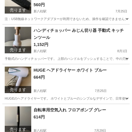
560円
売ります
新八柱駅
7月25日
注：USB無線ネットワークアダプターが利用できないため、操作を確認できません。 【
千葉
松戸市
新八柱駅
周辺機器
キーボード
ハンディチョッパー みじん切り器 手動式 キッチ
ンツール
1,152円
売ります
新八柱駅
8月1日
手動式のハンディチョッパーです。 上部のハンドルをプッシュすることで、中の刃が回転
千葉
松戸市
新八柱駅
キッチン家電
HUGE ヘアドライヤー ホワイト ブルー
664円
売ります
新八柱駅
7月25日
HUGEのヘアドライヤーです。 ホワイトとブルーのシンプルなデザインで、日常使いに最
千葉
松戸市
新八柱駅
美容家電
ヘアドライヤー
自転車用空気入れ フロアポンプ グレー
614円
売ります
新八柱駅
7月29日