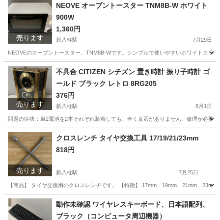
千葉
松戸市
新八柱駅
キッチン家電
NEOVE オーブントースター TNM8B-W ホワイト
900W
1,360円
売ります
新八柱駅
7月29日
NEOVEのオーブントースター、TNM8B-Wです。シンプルで使いやすいホワイトカラ
千葉
松戸市
新八柱駅
キッチン家電
不具合 CITIZEN シチズン 置き時計 振り子時計 ゴ
ールド ブラック レトロ 8RG205
376円
売ります
新八柱駅
8月1日
問題の症状：単2電池を2本それぞれ装着しても、全く反応がありません。修理が必要です。
千葉
松戸市
新八柱駅
生活家電
CITIZEN
クロスレンチ タイヤ交換工具 17/19/21/23mm
818円
売ります
新八柱駅
7月25日
【商品】 タイヤ交換用のクロスレンチです。 【特徴】 17mm、19mm、21mm、2
千葉
松戸市
新八柱駅
ゴルフ
タイヤ交換
動作未確認 ワイヤレスキーボード、日本語配列、
ブラック（コンピュータ周辺機器）