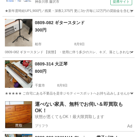
神奈川県 藤沢市
提携サイト
★新年度時給UP1,900円／残業・深夜2,375円 更に3か月毎に12万円の奨励金を含む
神奈川
藤沢市
その他
0809-082 ギタースタンド
300円
柏市
8月9日
0809-082 ギタースタンド 【状態】 ・使用に伴う多少のスレ、キズ、落としきれな
千葉
柏市
アクセサリー
現地
0809-314 大正琴
800円
千葉市
8月9日
★★★★★ ご自宅にある不要品を是非ジモティースポットへお持ち込みしませんか？ 家
千葉
千葉市
弦楽器、ギター
現地
運べない家具、無料でお伺い＆即買取も
OK！
状態が悪くてもOK！最大限買取します
プリフラ
Ad