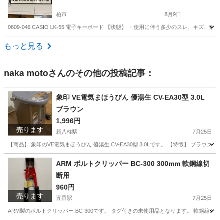
柏市
8月9日
0809-046 CASIO LK-55 電子キーボード 【状態】 ・使用に伴う多少のスレ、
千葉
柏市
電子楽器
CASIO
もっと見る
naka moto
さんのその他の投稿記事：
象印 VE電気まほうびん 優湯生 CV-EA30型 3.0L
ブラウン
1,996円
売ります
新八柱駅
7月25日
【商品】 象印のVE電気まほうびん 優湯生 CV-EA30型 3.0Lです。 【特徴】 ブラ
千葉
松戸市
新八柱駅
キッチン家電
象印
ARM ボルトクリッパー BC-300 300mm 軟鋼線切
断用
960円
売ります
五香駅
7月25日
ARM製のボルトクリッパー BC-300です。 タグ付きの未使用品となります。 軟鋼線の切断