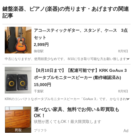
鍵盤楽器、ピアノ(楽器)の売ります・あげますの関連
記事
アコ―スティックギター、スタンド、ケ―ス 3点
セット
2,999円
御宿駅
8月9日
中古になりますが、使用頻度少なめです。 8/10に引き取り可能な方お願い致します。
千葉
夷隅郡
御宿駅
弦楽器、ギター
【8月10日まで】【配達可能です】KRK GoAux 3
ポータブルモニタースピーカー (動作確認済み)
15,000円
千葉駅
8月9日
KRKのコンパクトなポータブルモニタースピーカー「GoAux 3」です。 かなりきれいな
千葉
千葉市
千葉駅
MIDI関連機器
運べない家具、無料でお伺い＆即買取も
OK！
状態が悪くてもOK！最大限買取します
プリフラ
Ad