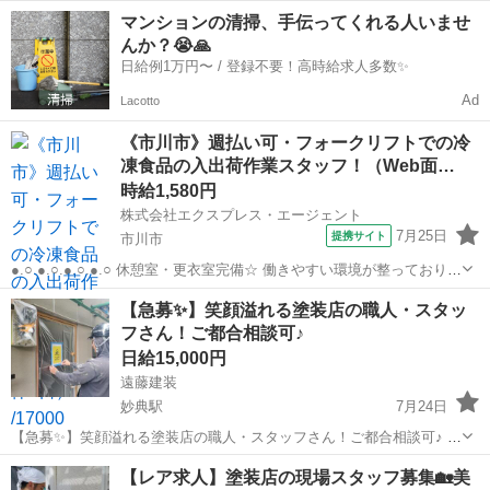
大歓迎！ 優しい先輩が真剣に向き合い丁寧に指導してくれますので や
千葉
市川市
原木中山駅
その他
助手
マンションの清掃、手伝ってくれる人いませ
る気があれば3ヶ月から半年でエアコン取り付け工事を1人で作業でき
んか？😭🙏
るようになります。 そ...
日給例1万円〜 / 登録不要！高時給求人多数✨
Ad
Lacotto
《市川市》週払い可・フォークリフトでの冷
凍食品の入出荷作業スタッフ！（Web面…
時給1,580円
株式会社エクスプレス・エージェント
7月25日
提携サイト
市川市
●.○.●.○.●.○.●.○ 休憩室・更衣室完備☆ 働きやすい環境が整っておりま
す♪ 経験や資格を活かして 安定就業が出来る職場ですよ！
千葉
市川市
建築
【急募✨】笑顔溢れる塗装店の職人・スタッ
●.○.●.○.●.○.●.○ ―――――――――――――― ■業...
フさん！ご都合相談可♪
日給15,000円
遠藤建装
妙典駅
7月24日
【急募✨】笑顔溢れる塗装店の職人・スタッフさん！ご都合相談可♪ 市
川の塗装専門店、遠藤建装では 現場で活躍してくれるスタッフさんを
千葉
市川市
妙典駅
建築
スタッフ
【レア求人】塗装店の現場スタッフ募集🏡美
緊急募集🎵 「ちょっと挑戦してみたい」 「お金稼ぎがしたい」「スキ