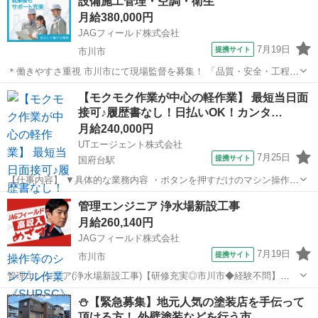
設備施工管理・空調・衛生
当物件：オフィスビル・マンション・商業施設など●給排水・衛生・空
月給380,000円
調設備における設備施工...
JAGフィールド株式会社
7月19日
提携サイト
市川市
＊働きやすさ重視 市川市にて現場監督を募集！ 「品質・安全・工程を
しっかり管理し、現場全体をスムーズに進めたい」 そんな方にぴった
千葉
市川市
その他
【モクモク作業が中心の軽作業】 最短当日面
りの環境です。あなたがこれまで培った経験はしっかり評価致しま
接可♪履歴書なし！日払いOK！カンタ…
す！ ＜プロジェクト内容＞...
月給240,000円
UTエージェント株式会社
7月25日
提携サイト
国府台駅
【仕事内容】 ▼具体的な業務内容 ・ボタンを押すだけのマシン操作
・製品にキズがないかコツコツチェックする検査 ・手のひらサイズの
千葉
市川市
国府台駅
建築
管理エンジニア 浄水場新設工事
製品組み立て ・できあがった製品の梱包、ラベル貼り ・材料の取り出
月給260,140円
し、ピッキング作...
JAGフィールド株式会社
7月19日
提携サイト
市川市
管理エンジニア(浄水場新設工事)【研修充実◎市川市◆経験不問】
【新たなスキルを磨ける職場◎管理エンジニア募集】千葉県市川市に
千葉
市川市
その他
⛄【緊急募集】地元人気の塗装店を手伝って
てポンプ場新設工事における管理エンジニアを募集！今回の募集は経
頂ける方！ 外壁塗装などを行う市…