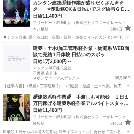
カンタン建築系軽作業が盛りだくさん🎉🎉
♪「単発」「短期」「週1のみ」何でもＯＫ! ◇単発で１日...
🎉 ⭐即勤務OK＆日払いでスグ給与ＧＥ…
日給11,400円
フリービート錦糸町店（株式会社タフコーポレーション）
本八幡駅
8月4日
🔔シフト自由!!選べる日勤・夜勤＜短期・単発ＯＫ＞超カンタン軽作業
スタッフ🔔 日勤/日給１１４００円（※日給１０９００円/10勤務迄）
千葉
市川市
本八幡駅
建築
給料
建築・土木/施工管理/軽作業・物流系 WEB面
夜勤/日給１３５００円 ✅めっちゃ簡単な業務内容が魅力！ ✅1日だけ
談で完結 1日体験 日払いのスポッ…
でも...
日給1万2,000円～
マックスALC株式会社
千葉県 市川市
スポンサー：求人ボックス
08月06日
【仕事内容】<職種> 工事現場 [ア・パ]建築・建設・土木作業、施工管
理・現場監督、軽作業・物流その他 <雇用形態> アルバイト・パート
アルバイト・パート
🌈建築系軽作業🌈 手渡しも可能😆 １日１
<給与> [ア・パ]日給12,000円～ 交通費:一部支給 1日往復1,500円まで
万円稼げる建築系軽作業アルバイトスタッ…
日給:...
日給11,400円
フリービート錦糸町店（株式会社タフコーポレーション）
妙典駅
8月3日
🟨最短１日からの単発＆短期🆗 🟨ライフスタイルに合わせて選べる自