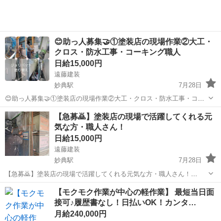
😊助っ人募集🤝①塗装店の現場作業②大工・
クロス・防水工事・コーキング職人
日給15,000円
遠藤建装
妙典駅
7月28日
😊助っ人募集🤝①塗装店の現場作業②大工・クロス・防水工事・コー
キング職人 市川の外壁塗装・屋根塗装専門店、遠藤建装では 下記の
千葉
市川市
妙典駅
建築
コーキング
【急募🙇‍】塗装店の現場で活躍してくれる元
①②のスタッフを募集中です😊 ①現場の作業スタッフ🏡 誠実で元気、
気な方・職人さん！
仕事に対してマジメな方を...
日給15,000円
遠藤建装
妙典駅
7月28日
【急募🙇‍】塗装店の現場で活躍してくれる元気な方・職人さん！
★★★外壁塗装・屋根塗装専門店、 遠藤建装では現場スタッフを募集
千葉
市川市
妙典駅
その他
スタッフ
【モクモク作業が中心の軽作業】 最短当日面
中★★★ 「お金を稼ぎたい」「現場仕事をしたい」 志望動機は様々で
接可♪履歴書なし！日払いOK！カンタ…
OK! 下記の条件に合...
月給240,000円