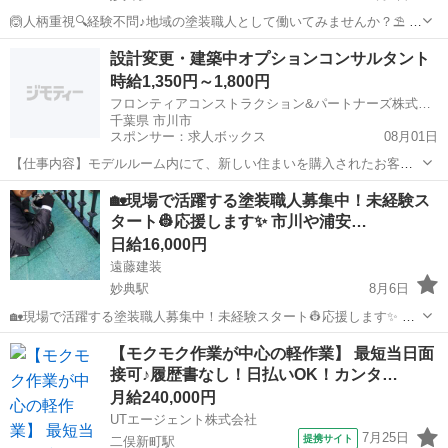
🙆人柄重視🔍経験不問♪地域の塗装職人として働いてみませんか？⛱️ 市
川に拠点を持つ塗装会社、遠藤建装です🌞🙇 当社では業務拡大につ
千葉
市川市
妙典駅
建築
設計変更・建築中オプションコンサルタント
き、塗装現場の新メンバーを募集🌟🎵 塗装職人経験がある方🦸、未経
時給1,350円～1,800円
験の方🙋どち...
フロンティアコンストラクション&パートナーズ株式会社
千葉県 市川市
スポンサー：求人ボックス
08月01日
【仕事内容】モデルルーム内にて、新しい住まいを購入されたお客様
へ、お打合せを通して理想の住まいづくりをお手伝いするお仕事で
アルバイト・パート
🏡現場で活躍する塗装職人募集中！未経験ス
す。 お打合せは1組につき約2時間程度。 マンションごとに決められた
タート👷応援します✨ 市川や浦安…
オプションの中から、キッチン、洗面台、浴...
日給16,000円
遠藤建装
妙典駅
8月6日
🏡現場で活躍する塗装職人募集中！未経験スタート👷応援します✨ 市
川や浦安で住宅塗装などを行う遠藤建装です☺️🏘️ 当店では現在塗装ス
千葉
市川市
妙典駅
その他
【モクモク作業が中心の軽作業】 最短当日面
タッフ🎨を募集中📢 経験者はもちろん、未経験の方も活躍できる環境
接可♪履歴書なし！日払いOK！カンタ…
になっています...
月給240,000円
UTエージェント株式会社
7月25日
提携サイト
二俣新町駅