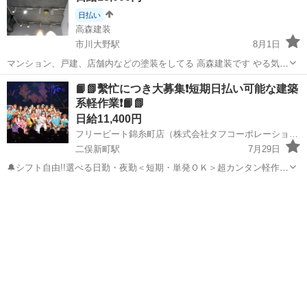
日払い
高森建装
市川大野駅
8月1日
マンション、戸建、店舗内などの塗装をしてる 高森建装です やる気の
ある方、興味がある方、お気軽にご連絡下さい。 ・見習い、経験者大
千葉
市川市
市川大野駅
建築
📙📗繫忙につき大募集❗短期日払い可能な建築
歓迎 18歳〜 ・日当13,000〜18,000円※経験年数などで判断 ・現場は
系軽作業❗📙📗
千葉、東京が多...
日給11,400円
フリービート錦糸町店（株式会社タフコーポレーション）
二俣新町駅
7月29日
🔔シフト自由!!選べる日勤・夜勤＜短期・単発ＯＫ＞超カンタン軽作業
スタッフ🔔 日勤/日給１１４００円（※日給１０９００円/10勤務迄）
千葉
市川市
二俣新町駅
建築
給料
夜勤/日給１３５００円 ✅めっちゃ簡単な業務内容が魅力！ ✅1日だけ
でも...