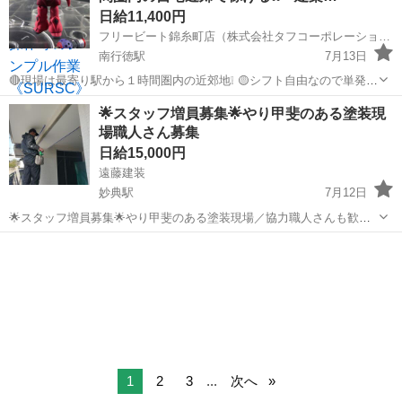
日給11,400円
フリービート錦糸町店（株式会社タフコーポレーション）
南行徳駅
7月13日
🔴現場は最寄り駅から１時間圏内の近郊地❕ 🟡シフト自由なので単発🆗
短期🆗ご自分の都合に合わせて週末だけでもＯＫ！ 🔴短期・長期どち
千葉
市川市
南行徳駅
建築
スタッフ
🌟スタッフ増員募集🌟やり甲斐のある塗装現
らも大歓迎！！ 🟡全額日払いやってます！ 🔴面接翌日から勤務可能
場職人さん募集
🟡未経験者でもでき...
日給15,000円
遠藤建装
妙典駅
7月12日
🌟スタッフ増員募集🌟やり甲斐のある塗装現場／協力職人さんも歓迎
市川・浦安エリアを中心に活動する遠藤建装では、 現場を一緒に支え
千葉
市川市
妙典駅
その他
スタッフ
てくれる仲間を探しています🎨 経験の有無は問いません。 「手に職を
つけたい」 「現場仕事...
1
2
3
...
次へ