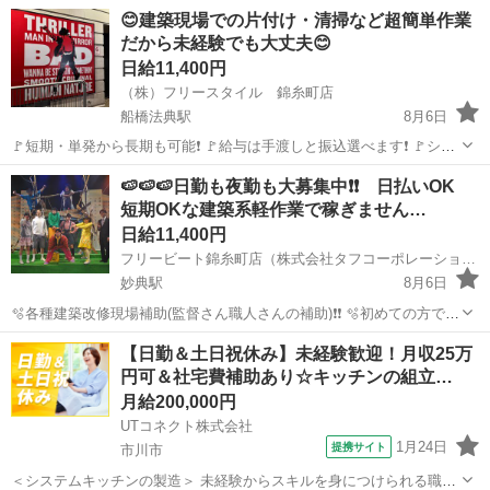
😊建築現場での片付け・清掃など超簡単作業
だから未経験でも大丈夫😊
日給11,400円
（株）フリースタイル 錦糸町店
船橋法典駅
8月6日
🚩短期・単発から長期も可能❗ 🚩給与は手渡しと振込選べます❗ 🚩シフ
トは日勤夜勤自由なスケジューリングが可能❗ 🚩経験・資格不要で初心
千葉
市川市
船橋法典駅
建築
建築現場
🍉🍉🍉日勤も夜勤も大募集中❗❗ 日払いOK
者も大歓迎❗ 🚩大学生から40代、50代も活躍中です❗ 🚩留学生も大歓迎❗
短期OKな建築系軽作業で稼ぎません…
...
日給11,400円
フリービート錦糸町店（株式会社タフコーポレーション）
妙典駅
8月6日
🫧各種建築改修現場補助(監督さん職人さんの補助)❗❗ 🫧初めての方でも
大歓迎❗❗ 🫧取り急ぎお金が必要な方やガッツリ稼ぎたい方❗❗ 🫧日払い
千葉
市川市
妙典駅
建築
掲示板
【日勤＆土日祝休み】未経験歓迎！月収25万
を大いに利用して下さい❗❗ 🟡お仕事内容 建築現場での軽作業 ...
円可＆社宅費補助あり☆キッチンの組立…
月給200,000円
UTコネクト株式会社
1月24日
提携サイト
市川市
＜システムキッチンの製造＞ 未経験からスキルを身につけられる職