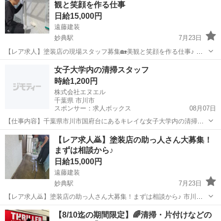
観と笑顔を作る仕事
ルを活かしたい」 本...
日給15,000円
遠藤建装
妙典駅
7月23日
【レア求人】塗装店の現場スタッフ募集🏡美観と笑顔を作る仕事♪ 市
川市を中心に外壁塗装・リフォームなどを行う 遠藤建装では、下記の
千葉
市川市
妙典駅
その他
スタッフ
女子大学内の清掃スタッフ
条件で働ける人を求めています🎨 仕事に対して誠実・マジメで熱意が
時給1,200円
ある人なら ぜひお問い合...
株式会社エヌエル
千葉県 市川市
スポンサー：求人ボックス
08月07日
【仕事内容】千葉県市川市国府台にあるキレイな女子大学内の清掃を
行います。 廊下や階段、トイレなどの共用部清掃がメイン。ご家庭の
アルバイト・パート
【レア求人🙇‍】塗装店の助っ人さん大募集！
家事の延長のようなお仕事なので、経験不問で始められるお仕事で
まずは相談から♪
す。 女性スタッフが活躍中の職場 家事や育児...
日給15,000円
遠藤建装
妙典駅
7月23日
【レア求人🙇‍】塗装店の助っ人さん大募集！まずは相談から♪ 市川市
や浦安を中心に活躍する 外壁塗装・屋根塗装の専門店、遠藤建装です
千葉
市川市
妙典駅
その他
助っ人
【8/10迄の期間限定】🌈清掃・片付けなどの
🌞 現在、弊社では現場仕事を行ってくれる スタッフ・職人さんを下記