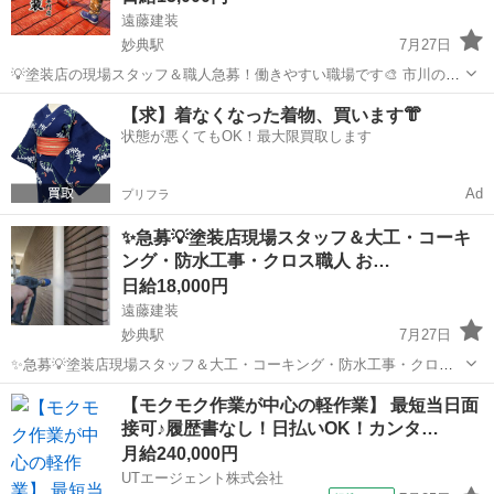
遠藤建装
妙典駅
7月27日
💡塗装店の現場スタッフ＆職人急募！働きやすい職場です🎨 市川の遠
藤建装です！😊 弊社では現在、現場で活躍してくれるスタッフさんを
千葉
市川市
妙典駅
その他
スタッフ
【求】着なくなった着物、買います👘
募集しています🏠 働く動機は「お金を稼ぎたい」 「現場仕事に興味
状態が悪くてもOK！最大限買取します
がある」など 様々でO...
Ad
プリフラ
✨急募💡塗装店現場スタッフ＆大工・コーキ
ング・防水工事・クロス職人 お…
日給18,000円
遠藤建装
妙典駅
7月27日
✨急募💡塗装店現場スタッフ＆大工・コーキング・防水工事・クロス
職人 お客様の笑顔を現場で一緒につくりませんか？😄 こんにちは！市
千葉
市川市
妙典駅
建築
スタッフ
【モクモク作業が中心の軽作業】 最短当日面
川の塗装店、遠藤建装です🙇‍ 当店では下記の条件で働ける方を大募
接可♪履歴書なし！日払いOK！カンタ…
集！ （元気で真面目な...
月給240,000円
UTエージェント株式会社