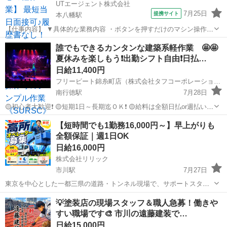
UTエージェント株式会社
7月25日
提携サイト
本八幡駅
【仕事内容】 ▼具体的な業務内容 ・ボタンを押すだけのマシン操作
・製品にキズがないかコツコツチェックする検査 ・手のひらサイズの
千葉
市川市
本八幡駅
建築
誰でもできるカンタンな建築系軽作業 🤩🤩
製品組み立て ・できあがった製品の梱包、ラベル貼り ・材料の取り出
夏休みを楽しもう❗出勤シフト自由❗日払…
し、ピッキング作...
日給11,400円
フリービート錦糸町店（株式会社タフコーポレーション）
南行徳駅
7月28日
🟡初心者大歓迎❗ 🟡短期1日～長期迄ＯＫ❗ 🟡給料は全額日払or週払い振
込み❗ 🟡仕事が早く終わった時も給与保証❗ 🟡シフトは前日提出でもＯ
千葉
市川市
南行徳駅
建築
夏休み
【短時間でも1勤務16,000円～】早上がりも
Ｋ❗ ⭕仕事内容⭕ 各種建築現場において、 廃材片付け・清掃・各種...
全額保証｜週1日OK
日給16,000円
株式会社リリック
市川駅
7月27日
東京を中心とした一都三県の道路・トンネル現場で、サポートスタッ
フを募集しています。 仕事内容は、車両の運転、高所作業車の操作、
千葉
市川市
市川駅
建築
💡塗装店の現場スタッフ＆職人急募！働きや
現場の監視や誘導補助などです。 力仕事はほとんどなく、勤務は基本
すい職場です🎨 市川の遠藤建装で…
6時間前後。 早く終...
日給15,000円