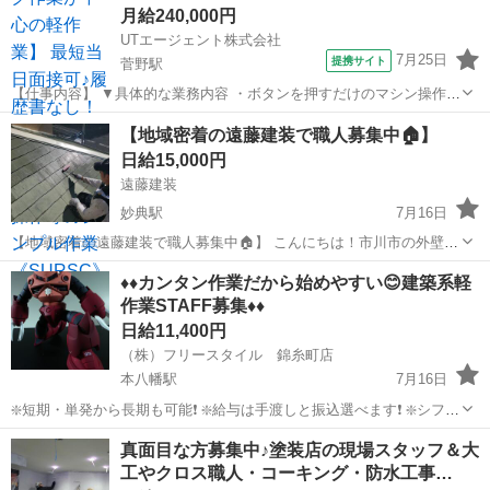
月給240,000円
UTエージェント株式会社
7月25日
提携サイト
菅野駅
【仕事内容】 ▼具体的な業務内容 ・ボタンを押すだけのマシン操作
・製品にキズがないかコツコツチェックする検査 ・手のひらサイズの
千葉
市川市
菅野駅
建築
【地域密着の遠藤建装で職人募集中🏠】
製品組み立て ・できあがった製品の梱包、ラベル貼り ・材料の取り出
日給15,000円
し、ピッキング作...
遠藤建装
妙典駅
7月16日
【地域密着の遠藤建装で職人募集中🏠】 こんにちは！市川市の外壁塗
装・ 屋根塗装の専門店、遠藤建装です😊 弊社では現在、現場で活躍し
千葉
市川市
妙典駅
その他
地域密着
♦️♦️カンタン作業だから始めやすい😊建築系軽
てくれる塗装職人さんを募集しています。 マジメで元気な日本人の方
作業STAFF募集♦️♦️
なら歓迎します🌈 詳...
日給11,400円
（株）フリースタイル 錦糸町店
本八幡駅
7月16日
❇️短期・単発から長期も可能❗ ❇️給与は手渡しと振込選べます❗ ❇️シフト
は日勤夜勤自由なスケジューリングが可能❗ ❇️経験・資格不要で初心者
千葉
市川市
本八幡駅
建築
カンタン
真面目な方募集中♪塗装店の現場スタッフ＆大
も大歓迎❗ ❇️大学生から40代、50代も活躍中です❗ 🍀会社員・...
工やクロス職人・コーキング・防水工事…