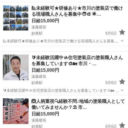
場！ 20代30代の男性活躍中☆ 現場で丁寧に教えて頂けますので知識
千葉
市川市
大工
🙋未経験可★研修あり★市川の塗装店で働け
や経験がなくても問題ありません！ 繰り返し作業なのですぐに作業は
る現場職人さんを募集中🧑‍🎨 🌟…
覚えられます♪ ＜具体的に...
日給15,000円
遠藤建装
妙典駅
8月6日
🙋未経験可★研修あり★市川の塗装店で働ける現場職人さんを募集中
🧑‍🎨 🌟⭐✨遠藤建装の塗装職人として千葉や東京で現場仕事をしてみ
千葉
市川市
妙典駅
建築
ませんか？✨⭐🌟 研修👷やサポート🧑‍🤝‍🧑があるので、未経験でも不
🔰未経験活躍中🚸住宅塗装店の塗装職人さん
安なく働けます😊🌈🌞...
を募集しています🎨🏡 市川・…
日給15,000円
遠藤建装
妙典駅
8月6日
🔰未経験活躍中🚸住宅塗装店の塗装職人さんを募集しています🎨🏡 市
川・浦安周辺を中心に千葉・東京の住宅塗装を行う遠藤建装です😀 当
千葉
市川市
妙典駅
建築
🙆人柄重視🔍経験不問♪地域の塗装職人として
店では塗装職人👷🎨を只今緊急募集中📢 やり甲斐のある塗装現場のお
働いてみませんか？⛱️ 市…
仕事を始めてみませ...
日給15,000円
遠藤建装
妙典駅
8月6日