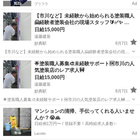
Ad
プリフラ
【市川など】未経験から始められる塗装職人
🤗経験者塗装会社の現場スタッフ🔰✅✨ …
日給15,000円
遠藤建装
妙典駅
8月7日
【市川など】未経験から始められる塗装職人🤗経験者塗装会社の現場
スタッフ🔰✅✨ はじめまして🙇閲覧ありがとうございます🌈 市川の外
千葉
市川市
妙典駅
建築
🌟塗装職人募集🎨未経験サポート🆗市川の人
壁塗装専門店の遠藤建装です☺️ 当店では業績好調⬆️につきスタッフ増
気塗装店のレア求人🚧
員中🎉 ...
日給15,000円
遠藤建装
妙典駅
8月7日
🌟塗装職人募集🎨未経験サポート🆗市川の人気塗装店のレア求人🚧 職
人仕事⚒️に興味がある方、お住まいを彩る仕事がしたい方‼️ 市川の塗
千葉
市川市
妙典駅
その他
マンションの清掃、手伝ってくれる人いませ
装店で現場職人として勤務してみませんか？😊 学歴・経験は不問🆗未
んか？😭🙏
経験からで...
日給例1万円〜 / 登録不要！高時給求人多数✨
Ad
Lacotto