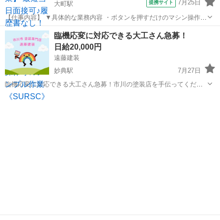
7月25日
提携サイト
大町駅
【仕事内容】 ▼具体的な業務内容 ・ボタンを押すだけのマシン操作
・製品にキズがないかコツコツチェックする検査 ・手のひらサイズの
千葉
市川市
大町駅
建築
臨機応変に対応できる大工さん急募！
製品組み立て ・できあがった製品の梱包、ラベル貼り ・材料の取り出
日給20,000円
し、ピッキング作...
遠藤建装
妙典駅
7月27日
臨機応変に対応できる大工さん急募！市川の塗装店を手伝ってくださ
い✨ お世話になっております！遠藤建装です🌞 弊社は、主に浦安や市
千葉
市川市
妙典駅
その他
.com
川、東京近郊などで 活動している外壁・屋根などの塗装業者です😊 タ
イトルの募集ですが、 ・...