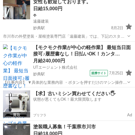
女性も歓迎しております。
います✨ （どちらも...
日給15,000円
遠藤建装
妙典駅
8月2日
市川市の外壁塗装・屋根塗装専門店「遠藤建装」では、下記のスタッ
フ・協力業者さんを募集しています🏡✨ ① 現場作業スタッフ🎨 誠実
千葉
市川市
妙典駅
その他
【モクモク作業が中心の軽作業】 最短当日面
で元気があり、仕事に真面目に取り組める方を募集しています！ 未経
接可♪履歴書なし！日払いOK！カンタ…
験でも、やる気があれば大歓迎です...
月給240,000円
UTエージェント株式会社
7月25日
提携サイト
妙典駅
【仕事内容】 ▼具体的な業務内容 ・ボタンを押すだけのマシン操作
・製品にキズがないかコツコツチェックする検査 ・手のひらサイズの
千葉
市川市
妙典駅
建築
【求】古いミシン買わせてください🖐️
製品組み立て ・できあがった製品の梱包、ラベル貼り ・材料の取り出
状態が悪くてもOK！最大限買取します
し、ピッキング作...
Ad
プリフラ
塗装職人募集！千葉県市川市
日給18,000円