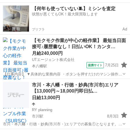
由なシフト😃 🟨週末だけ、夜勤でＷワークも可能！ 🟨ピンチにうれし
千葉
市川市
妙典駅
建築
スタッフ
【何年も使っていない🧵】ミシンを査定
い全額日払いやってます！ 🟨面接翌日から勤務可能！ 🟨未経験者でも
状態が悪くてもOK！最大限買取します
できる簡単で安全な...
Ad
プリフラ
【モクモク作業が中心の軽作業】 最短当日面
接可♪履歴書なし！日払いOK！カンタ…
月給240,000円
UTエージェント株式会社
7月25日
提携サイト
本八幡駅
【仕事内容】 ▼具体的な業務内容 ・ボタンを押すだけのマシン操作
・製品にキズがないかコツコツチェックする検査 ・手のひらサイズの
千葉
市川市
本八幡駅
建築
市川・本八幡・行徳・妙典(市川市)エリア
製品組み立て ・できあがった製品の梱包、ラベル貼り ・材料の取り出
【13,000円～18,000円即日払…
し、ピッキング作...
日給13,000円
RY planning
市川駅
8月3日
市川・本八幡・行徳・妙典(市川市・)エリアでの募集①となります。
【勤務形態】東京・神奈川・千葉・埼玉中心に常時700ヶ所以上にて稼