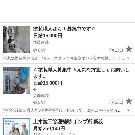
塗装職人さん！募集中です☺️
日給15,000円
遠藤建装
妙典駅
7月23日
💡老舗塗装屋のお助け職人・スタッフ募集👷‍マジメな方歓迎♪ 市川の
塗装店、遠藤建装では、仕事に 入ってくれるスタッフさん・職人さん
千葉
市川市
妙典駅
その他
スタッフ
☺️塗装職人募集中☺️元気な方宜しくお願いし
を募集しています！ 条件は下記の通りですが、大事なのは 仕事に対し
ます。
てマジメであること🏡...
日給15,000円
遠藤建装
妙典駅
7月20日
🚧🚧🚧🚧塗装職人募集🚧🚧🚧🚧 はじめまして、塗装工事やってま
す！！ 仕事内容は、アパート、一戸建て、塗装工事全般です。毎日楽
千葉
市川市
妙典駅
その他
塗装工事
土木施工管理補助 ポンプ所 新設
しい仲間と、一緒に作業してます❗❗❗ 明るく元気な方大募集です ⚫現場
月給260,140円
千葉、東京近郊...