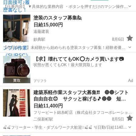
【仕事内容】 ▼具体的な業務内容 ・ボタンを押すだけのマシン操作
・製品にキズがないかコツコツチェックする検査 ・手のひらサイズの
千葉
市川市
二俣新町駅
建築
塗装のスタッフ募集🙋
製品組み立て ・できあがった製品の梱包、ラベル貼り ・材料の取り出
日給15,000円
し、ピッキング作...
遠藤建装
妙典駅
8月6日
【市川市など】未経験から始められる塗装スタッフ募集！経験者優遇
🌈 市川市の塗装会社で、一緒に働いてくれる仲間を募集しています😊
千葉
市川市
妙典駅
その他
スタッフ
【求】壊れててもOK⭕️カメラ買います📷
「手に職をつけたい🏃」「体を動かす仕事がしたい🏋️」 そんな方にお
状態が悪くてもOK！最大限買取します
すすめのお仕...
Ad
プリフラ
建築系軽作業スタッフ大募集❗❗ 🔴🔵シフト
自由自在😊 サクッと稼げる🎵🔴🔵 短…
日給11,400円
フリービート錦糸町店（株式会社タフコーポレーション）
二俣新町駅
8月5日
🍒🍒フリーター・学生・ダブルワーク大歓迎❕❕🍒🍒 🫧日勤/日給11400
円（※日給10900円/10勤務迄) 🫧夜勤/日給13500円 🍒シフト選び放題
千葉
市川市
二俣新町駅
建築
スタッフ