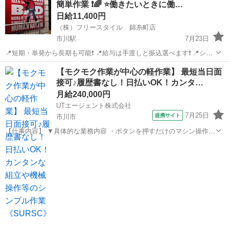
簡単作業 ❗🌈 ⭐働きたいときに働…
の条件で募集中☃️ ...
日給11,400円
（株）フリースタイル 錦糸町店
市川駅
7月23日
📍短期・単発から長期も可能❗ 📍給与は手渡しと振込選べます❗ 📍シフ
トは日勤夜勤自由なスケジューリングが可能❗ 📍経験・資格不要で初心
千葉
市川市
市川駅
建築
掲示板
【モクモク作業が中心の軽作業】 最短当日面
者も大歓迎❗ 📍大学生から40代、50代も活躍中です❗ 📍留学生も大歓迎❗
接可♪履歴書なし！日払いOK！カンタ…
...
月給240,000円
UTエージェント株式会社
7月25日
提携サイト
市川市
【仕事内容】 ▼具体的な業務内容 ・ボタンを押すだけのマシン操作
・製品にキズがないかコツコツチェックする検査 ・手のひらサイズの
千葉
市川市
建築
製品組み立て ・できあがった製品の梱包、ラベル貼り ・材料の取り出
し、ピッキング作...