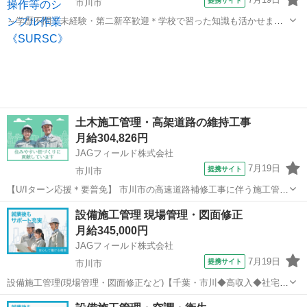
提携サイト
市川市
～学歴不問！未経験・第二新卒歓迎＊学校で習った知識も活かせます
～ 建設プロジェクトの技術総合職の募集です。 ＜入社後の研修体制＞
千葉
市川市
その他
座学講義・社会人マナー研修・映像研修・eラーニング研修・CADスキ
ル研修・親睦会・キャリ...
土木施工管理・高架道路の維持工事
月給304,826円
JAGフィールド株式会社
7月19日
提携サイト
市川市
【U/Iターン応援＊要普免】 市川市の高速道路補修工事に伴う施工管理
のお仕事です。 【お仕事内容】 工程管理 品質管理 安全管理 写真管理
千葉
市川市
大工
設備施工管理 現場管理・図面修正
報告書作成(Word/Excel) 協力会社対応 【応募条件】 現場監督を4...
月給345,000円
JAGフィールド株式会社
7月19日
提携サイト
市川市
設備施工管理(現場管理・図面修正など)【千葉・市川◆高収入◆社宅
&amp;帰省費も】 ●業務エリア：市川・松戸・船橋・鎌ヶ谷 など●担
千葉
市川市
その他