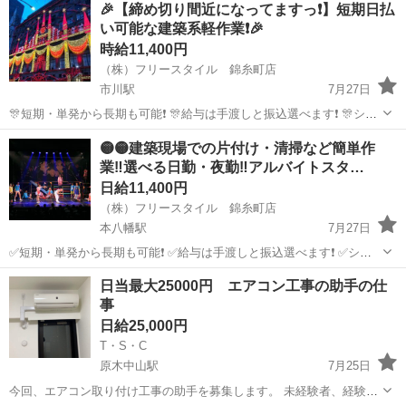
🎉【締め切り間近になってますっ❗】短期日払
い可能な建築系軽作業❗🎉
時給11,400円
（株）フリースタイル 錦糸町店
市川駅
7月27日
🎊短期・単発から長期も可能❗ 🎊給与は手渡しと振込選べます❗ 🎊シフ
トは日勤夜勤自由なスケジューリングが可能❗ 🎊経験・資格不要で初心
千葉
市川市
市川駅
建築
掲示板
🟡🟡建築現場での片付け・清掃など簡単作
者も大歓迎❗ 🎊大学生から40代、50代も活躍中です❗ 🎊留学生も大歓迎❗
業‼️選べる日勤・夜勤‼️アルバイトスタ…
...
日給11,400円
（株）フリースタイル 錦糸町店
本八幡駅
7月27日
✅短期・単発から長期も可能❗ ✅給与は手渡しと振込選べます❗ ✅シフ
トは日勤夜勤自由なスケジューリングが可能❗ ✅経験・資格不要で初心
千葉
市川市
本八幡駅
建築
建築現場
日当最大25000円 エアコン工事の助手の仕
者も大歓迎❗ ✅大学生から40代、50代も活躍中です❗ ✅留学生も大歓迎❗
事
...
日給25,000円
T・S・C
原木中山駅
7月25日
今回、エアコン取り付け工事の助手を募集します。 未経験者、経験者