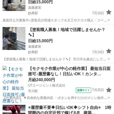
日給15,000円
遠藤建装
妙典駅
7月16日
真面目な方募集中♪塗装店の現場スタッフ＆大工やクロス職人・コーキ
ング・防水工事屋さん 市川の外壁塗装専門店、遠藤建装です🙇‍ 当店は
千葉
市川市
妙典駅
その他
スタッフ
【塗装職人募集！地域で活躍しませんか？
現在現場の助っ人作業を行ってくれる スタッフを大・大・大・大募集
🔧】
✨ 「とりあえずお...
日給15,000円
遠藤建装
妙典駅
7月14日
【塗装職人募集！地域で活躍しませんか？🔧】 市川市を拠点にして外
壁塗装・屋根塗装を行う遠藤建装では 新たに塗装職人を募集していま
千葉
市川市
妙典駅
その他
外壁塗装
【モクモク作業が中心の軽作業】 最短当日面
す🎨 お仕事にしっかり取り組めて元気のある方が対象です。 また、日
接可♪履歴書なし！日払いOK！カンタ…
本人の方限定での募集に...
月給240,000円
UTエージェント株式会社
7月25日
提携サイト
市川駅
【仕事内容】 ▼具体的な業務内容 ・ボタンを押すだけのマシン操作
・製品にキズがないかコツコツチェックする検査 ・手のひらサイズの
千葉
市川市
市川駅
建築
⭐履歴書不要🔶日払いOK🔶シフト自由⭐ 1時
製品組み立て ・できあがった製品の梱包、ラベル貼り ・材料の取り出
間圏内の自宅近郊で稼げる❗❗ 建築…
し、ピッキング作...