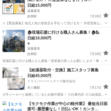
験不問◎新たなスキルを身に着けた...
日給15,000円
遠藤建装
妙典駅
7月18日
⛄【緊急募集】地元人気の塗装店を手伝って頂ける方！ 外壁塗装など
を行う市川の遠藤建装では、 繁忙期につき、職人さん、助っ人スタッ
千葉
市川市
妙典駅
建築
スタッフ
🏠現場応援に行ける職人さん募集！🏠🙋
フさんを大募集😊✨ 下記の条件で業務を真面目、誠実に 対応できる方
日給18,000円
を求めています！💡 ...
遠藤建装
妙典駅
7月18日
現場応援に行ける職人さん募集！塗装屋の助っ人お願いします！🛠️ 建
物の塗装や防水工事を専門的に行っている 市川の塗装店、遠藤建装で
千葉
市川市
妙典駅
その他
助っ人
【給湯器取付・交換】施工スタッフ募集
す！🎨 私たちは現在、助っ人として現場に向かってくれる 職人さんを
日給45,000円
探しています！ ⚫現...
ドライバーパートナーズ株式会社
本八幡駅
7月17日
大手メーカーと連携しているため案件豊富！ ◎仕事内容 ガス給湯器・
電気給湯器の取付・交換・撤去を行うお仕事です。 ・1日1〜4件の施
千葉
市川市
本八幡駅
建築
給湯器
【モクモク作業が中心の軽作業】 最短当日面
工（ご自身で件数選択可能） ・事務処理は連携会社本部が代行！ ・現
接可♪履歴書なし！日払いOK！カンタ…
場情報はスマホに届くので...