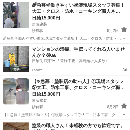
千葉
市川市
市川駅
その他
職長
🌈急募🌞働きやすい塗装現場スタッフ募集！
働しております大型建設現場やショッピングモール、公共施設、公
大工・クロス・防水・コーキング職人さ…
園、新築戸建てにおける清掃...
日給15,000円
遠藤建装
妙典駅
8月2日
🌈急募🌞働きやすい塗装現場スタッフ募集！ 大工・クロス・防水・コ
ーキング職人さんも同時募集✨ 市川市・浦安市を中心に活動している
千葉
市川市
妙典駅
その他
マンションの清掃、手伝ってくれる人いませ
「遠藤建装」では、塗装現場で一緒に働いてくれるスタッフを募集し
んか？😭🙏
ています🎨 未経験者・経験者を問わ...
日給例1万円〜 / 登録不要！高時給求人多数✨
Ad
Lacotto
【✨急募！塗装店の助っ人】①現場スタッフ
②大工、防水工事、クロス・コーキング職…
日給15,000円
遠藤建装
妙典駅
8月2日
【✨急募！塗装店の助っ人】①現場スタッフ②大工、防水工事、クロ
ス・コーキング職人 市川の遠藤建装は外壁塗装などを メインに行う塗
千葉
市川市
妙典駅
その他
スタッフ
塗装の職人さん！未経験の方でも歓迎です。
装店です☃️❄️ 弊社では、下記の条件①②で働いてくれる人を募集して