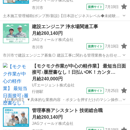
JAGフィールド株式会社
7月19日
提携サイト
市川市
土木施工管理補助(ポンプ所/新設)【日本語ビジネスレベル◆未経験か
ら活躍◆研修充実◆千葉・市川】 ポンプ場新設工事における土木施工
千葉
市川市
その他
建設エンジニア 浄水場関連工事
管理補助のお仕事です。プロジェクトをスムーズに進行するための業
月給260,140円
務をお任せします。［業務内容...
JAGフィールド株式会社
7月19日
提携サイト
市川市
市川市で建設エンジニア募集◎ 建設工事に関わる管理業務をお任せ◎
水処理施設新設に関わる一連業務を御願いします。 【具体的な業務内
千葉
市川市
その他
【モクモク作業が中心の軽作業】 最短当日面
容】 ●全体的なスケジュール管理 ●工事場所の写真管理 ●材
接可♪履歴書なし！日払いOK！カンタ…
料の発注や...
月給240,000円
UTエージェント株式会社
7月25日
提携サイト
行徳駅
【仕事内容】 ▼具体的な業務内容 ・ボタンを押すだけのマシン操作
・製品にキズがないかコツコツチェックする検査 ・手のひらサイズの
千葉
市川市
行徳駅
建築
管理事務アシスタント 技術総合職
製品組み立て ・できあがった製品の梱包、ラベル貼り ・材料の取り出
月給260,140円
し、ピッキング作...
JAGフィールド株式会社
7月19日