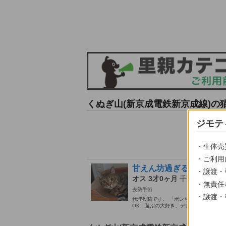
くぬぎ山(新京成電鉄新京成線)の
ジモテ
・生体売
・ご利用
甘えん坊過ぎるキジトラ
・譲渡・
オス 3才0ヶ月
千葉
鎌ケ谷市
・無責任
去勢手術
・譲渡・
代理投稿です。 「ポンちゃん」キジトラ
OK、遊ぶの大好き、デレデレの甘えん坊男