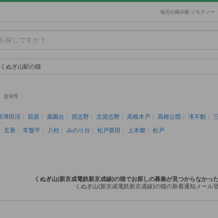
地元の掲示板 ジモティー
くぬぎ山駅の猫
全9件
新津田沼
前原
薬園台
習志野
北習志野
高根木戸
高根公団
滝不動
五香
常盤平
八柱
みのり台
松戸新田
上本郷
松戸
くぬぎ山(新京成電鉄新京成線)の猫でお探しの募集が見つからなかっ
くぬぎ山(新京成電鉄新京成線)の猫の新着通知メール