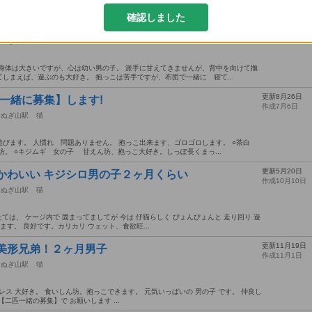
投稿一覧
確認しました
更新5月10日
きんちゃん！６．８キロ！6歳🐱
作成3月1日
くぬぎ山駅
猫
身体は大きいですが、心は幼い男の子。 派手に甘えてきませんが、背中を向けて撫
しまえば、遊ぶのも大好き。 抱っこは苦手ですが、布団で一緒に 寝て...
更新8月26日
一緒に募集】します!
作成7月6日
くぬぎ山駅
猫
びます。 人慣れ 問題ありません。 抱っこ出来ます、ゴロゴロします。 ○茶白
。 ○キジムギ 女の子 甘えん坊、抱っこ大好き。しっぽ長くまっ...
更新5月20日
かわいい キジシロ男の子２ヶ月くらい
作成10月10日
くぬぎ山駅
猫
たては、 ケージ内で 固まってましてが 今は 仔猫らしく ぴょんぴょんと 走り回り 遊
ます。 良好です。カリカリ ウェット、食欲旺...
更新11月19日
美形兄弟！２ヶ月男子
作成11月1日
くぬぎ山駅
猫
ロレス 大好き。 食いしん坊。抱っこできます。 元気いっぱいの 男の子 です。 仲良し
二匹一緒の募集】で お願いします ...