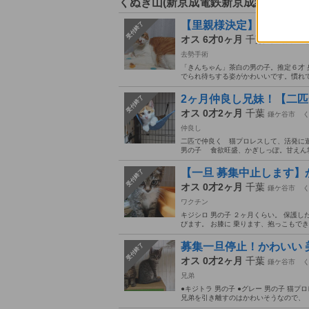
くぬぎ山(新京成電鉄新京成線)の猫の
【里親様決定】茶白男子 
受付終了
オス 6才0ヶ月
千葉
鎌ケ谷市
去勢手術
「きんちゃん」茶白の男の子。推定６才 
でられ待ちする姿がかわいいです。慣れて
2ヶ月仲良し兄妹！【二匹
受付終了
オス 0才2ヶ月
千葉
鎌ケ谷市
仲良し
二匹で仲良く 猫プロレスして、活発に遊
男の子 食欲旺盛、かぎしっぽ。甘えん坊
【一旦 募集中止します】
受付終了
オス 0才2ヶ月
千葉
鎌ケ谷市
ワクチン
キジシロ 男の子 ２ヶ月くらい。 保護し
びます。 お膝に 乗ります、抱っこもでき
募集一旦停止！かわいい 
受付終了
オス 0才2ヶ月
千葉
鎌ケ谷市
兄弟
●キジトラ 男の子 ●グレー 男の子 猫プ
兄弟を引き離すのはかわいそうなので、 【