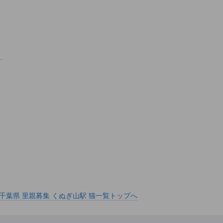
千葉県 里親募集 くぬぎ山駅 猫一覧トップへ