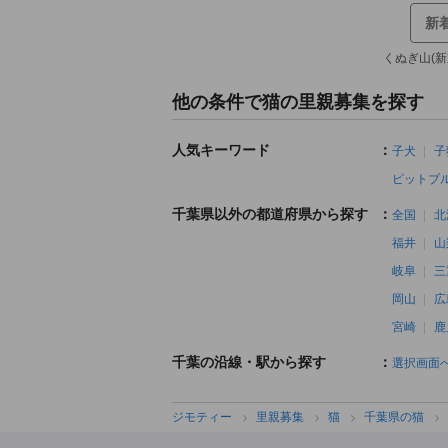
新
くぬぎ山(
他の条件で猫の里親募集を探す
人気キーワード
：
子犬
子
ピットブ
千葉県以外の都道府県から探す
：
全国
北
福井
山
岐阜
三
岡山
広
宮崎
鹿
千葉の沿線・駅から探す
：
選択画面
ジモティー
里親募集
猫
千葉県の猫