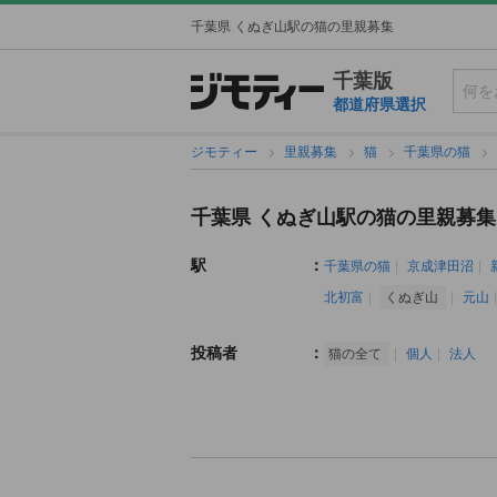
千葉県 くぬぎ山駅の猫の里親募集
千葉版
都道府県選択
ジモティー
里親募集
猫
千葉県の猫
千葉県 くぬぎ山駅の猫の里親募集
駅
：
千葉県の猫
京成津田沼
北初富
くぬぎ山
元山
投稿者
：
猫の全て
個人
法人