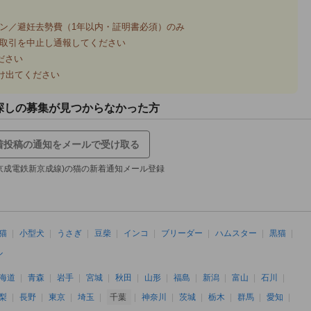
ン／避妊去勢費（1年以内・証明書必須）のみ
取引を中止し通報してください
ださい
け出てください
探しの募集が見つからなかった方
着投稿の通知をメールで受け取る
京成電鉄新京成線)の猫の新着通知メール登録
猫
小型犬
うさぎ
豆柴
インコ
ブリーダー
ハムスター
黒猫
ル
海道
青森
岩手
宮城
秋田
山形
福島
新潟
富山
石川
梨
長野
東京
埼玉
千葉
神奈川
茨城
栃木
群馬
愛知