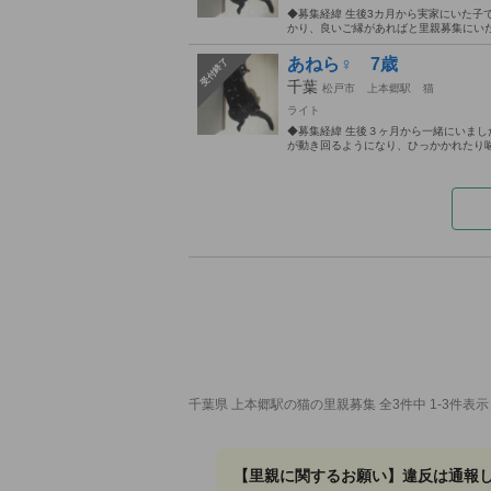
◆募集経緯 生後3カ月から実家にいた
かり、良いご縁があればと里親募集にいた
あねら♀️ 7歳
受付終了
千葉
松戸市
上本郷駅
猫
ライト
◆募集経緯 生後３ヶ月から一緒にいま
が動き回るようになり、ひっかかれたり噛
千葉県 上本郷駅の猫の里親募集 全3件中 1-3件表示
【里親に関するお願い】違反は通報