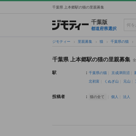
千葉県 上本郷駅の猫の里親募集
千葉版
都道府県選択
ジモティー
里親募集
猫
千葉県の猫
千葉県 上本郷駅の猫の里親募集
全
駅
：
千葉県の猫
京成津田沼
北初富
くぬぎ山
元山
投稿者
：
猫の全て
個人
法人