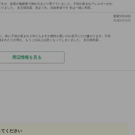
子ですが、祖母が脳梗塞で倒れ引きとり育てていました。子供が産まれアレルギーがわ
りました。 女王様気質、気まぐれ、自由奔放です 冬は一緒に布団...
更新5月16日
作成5月10日
した。私に子供が産まれ２年たちますが相性が悪いのか息子にだけ嫌がります。子供
まれたりが増え、もうこれ以上は恐くなってしまいました。 女王様気質...
周辺情報を見る
してください