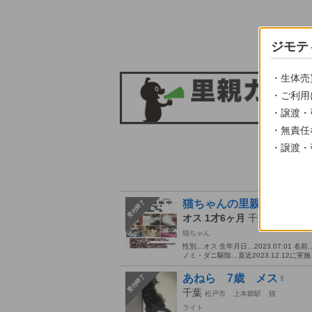
ジモテ
・生体売
・ご利用
・譲渡・
・無責任
・譲渡・
猫ちゃんの里親になって
受付終了
オス 1才6ヶ月
千葉
松戸市
上
猫ちゃん
性別…オス 生年月日…2023.07.01
ノミ・ダニ駆除…直近2023.12.12に実
あねら 7歳 メス♀️
受付終了
千葉
松戸市
上本郷駅
猫
ライト