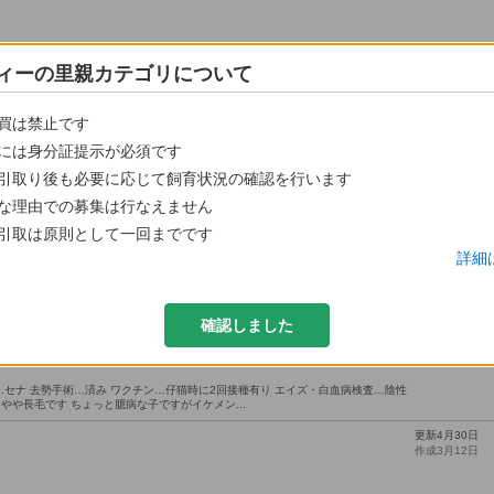
ィーの里親カテゴリについて
買は禁止です
には身分証提示が必須です
引取り後も必要に応じて飼育状況の確認を行います
な理由での募集は行なえません
引取は原則として一回までです
詳細
更新2月27日
くれる人を探してます
確認しました
作成1月4日
本郷駅
猫
 名前…セナ 去勢手術…済み ワクチン…仔猫時に2回接種有り エイズ・白血病検査…陰性
施 やや長毛です ちょっと臆病な子ですがイケメン...
更新4月30日
作成3月12日