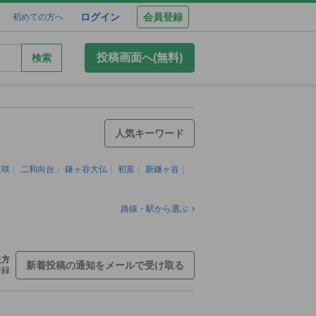
ログイン
会員登録
初めての方へ
投稿画面へ(無料)
検索
人気キーワード
三咲
二和向台
鎌ヶ谷大仏
初富
新鎌ヶ谷
路線・駅から選ぶ
た方
新着投稿の通知をメールで受け取る
登録