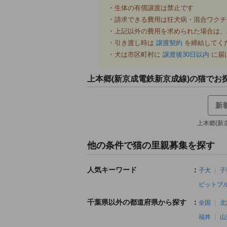
・生体の有償譲渡は禁止です
・請求できる費用は狂犬病・混合ワクチ
・上記以外の費用を求められた場合は、
・引き渡し時は
譲渡契約
を締結してく
・犬は市区町村に
譲渡後30日以内
に届
上本郷(新京成電鉄新京成線)の猫でお
新
上本郷(新
他の条件で猫の里親募集を探す
人気キーワード
：
子犬
子
ピットブ
千葉県以外の都道府県から探す
：
全国
北
福井
山