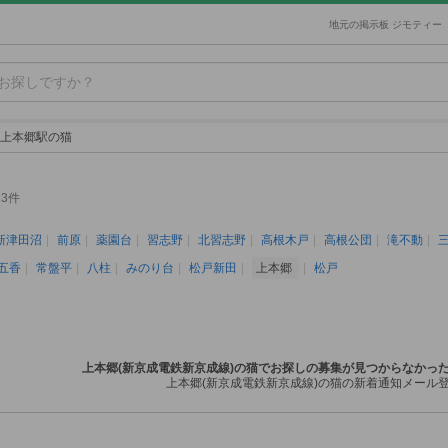
地元の掲示板 ジモティー
上本郷駅の猫
3件
新津田沼
前原
薬園台
習志野
北習志野
高根木戸
高根公団
滝不動
五香
常盤平
八柱
みのり台
松戸新田
上本郷
松戸
上本郷(新京成電鉄新京成線)の猫でお探しの募集が見つからなかっ
上本郷(新京成電鉄新京成線)の猫の新着通知メール