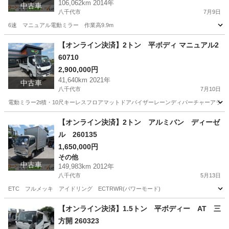
106,062km 2014年
中古車
八千代市
7月9日
6速 マニュアル電動ミラー 作業高9.9m
千葉
八千代市
その他
ミラー
【オンライン決済】2トン 平ボディ マニュアル2
60710
2,900,000円
41,640km 2021年
中古車
八千代市
7月10日
電動ミラー2t積・10尺キーレスフロアマットドアバイザーレーンディパーチャーアラー
千葉
八千代市
その他
平ボディ
【オンライン決済】2トン アルミバン ディーゼ
ル 260135
1,650,000円
その他
中古車
149,983km 2012年
八千代市
5月13日
ETC フルメッキ アイドリング ECTRWR(パワーモード)
千葉
八千代市
その他
ディーゼル
【オンライン決済】1.5トン 平ボディー AT 三
方開 260323