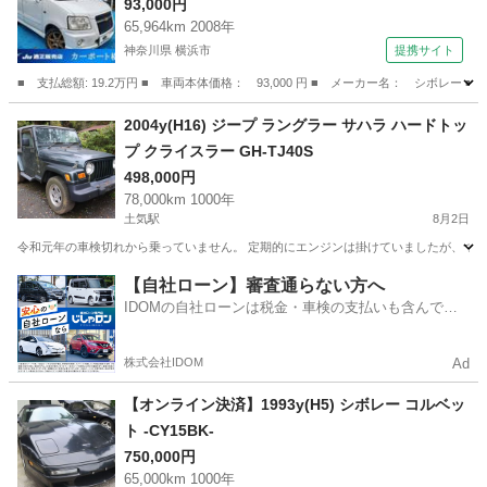
93,000円
65,964km 2008年
神奈川県 横浜市
提携サイト
■ 支払総額: 19.2万円 ■ 車両本体価格： 93,000 円 ■ メーカー名： シボレー 
神奈川
横浜市
その他
2004y(H16) ジープ ラングラー サハラ ハードトッ
プ クライスラー GH-TJ40S
498,000円
78,000km 1000年
土気駅
8月2日
令和元年の車検切れから乗っていません。 定期的にエンジンは掛けていましたが、つい先
千葉
千葉市
土気駅
その他
エンジン
【自社ローン】審査通らない方へ
IDOMの自社ローンは税金・車検の支払いも含んでい
るので毎月の支払額は一定
株式会社IDOM
Ad
【オンライン決済】1993y(H5) シボレー コルベッ
ト -CY15BK-
750,000円
65,000km 1000年