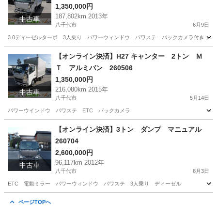
1,350,000円
187,802km 2013年
中古車
八千代市
6月9日
3.0ディーゼルターボ 3人乗り パワーウィンドウ パワステ バックカメラ付き メ
千葉
八千代市
その他
パネルバン
【オンライン決済】H27 キャンター 2トン Ｍ
Ｔ アルミバン 260506
1,350,000円
216,080km 2015年
中古車
八千代市
5月14日
パワーウインドウ パワステ ETC バックカメラ
千葉
八千代市
その他
【オンライン決済】3トン ダンプ マニュアル
260704
2,600,000円
96,117km 2012年
中古車
八千代市
8月3日
ETC 電動ミラー パワーウィンドウ パワステ 3人乗り ディーゼル
千葉
八千代市
その他
ディーゼル
ページTOPへ