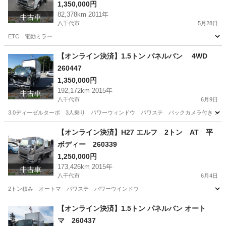
1,350,000円
82,378km 2011年
中古車
八千代市
5月28日
ETC 電動ミラー
千葉
八千代市
その他
ミラー
【オンライン決済】1.5トン パネルバン 4WD
260447
1,350,000円
192,172km 2015年
中古車
八千代市
6月9日
3.0ディーゼルターボ 3人乗り パワーウィンドウ パワステ バックカメラ付き メ
千葉
八千代市
その他
パネルバン
【オンライン決済】H27 エルフ 2トン AT 平
ボディー 260339
1,250,000円
173,426km 2015年
中古車
八千代市
6月4日
2トン積み オートマ パワステ パワーウインドウ
千葉
八千代市
その他
エルフ
【オンライン決済】1.5トン パネルバン オート
マ 260437