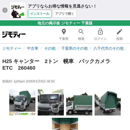
アプリならお得な情報を見逃さない！
インストール
アプリで開く
地元の掲示板 ジモティー 千葉版
千葉県
検索
ログイン
投稿
ジモティー
中古車
その他
千葉県のその他
八千代市のその他
H25 キャンター 2トン 幌車 バックカメラ
ETC 260460
投稿ID: 1p05pm
2026年5月8日 06:50