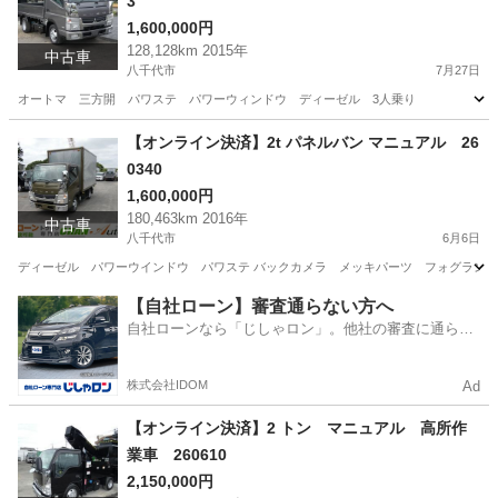
3
1,600,000円
128,128km 2015年
中古車
八千代市
7月27日
オートマ 三方開 パワステ パワーウィンドウ ディーゼル 3人乗り
千葉
八千代市
その他
ディーゼル
【オンライン決済】2t パネルバン マニュアル 26
0340
1,600,000円
180,463km 2016年
中古車
八千代市
6月6日
ディーゼル パワーウインドウ パワステ バックカメラ メッキパーツ フォグラン
千葉
八千代市
三菱
パネルバン
【自社ローン】審査通らない方へ
自社ローンなら「じしゃロン」。他社の審査に通らな
かった方も
株式会社IDOM
Ad
【オンライン決済】2 トン マニュアル 高所作
業車 260610
2,150,000円