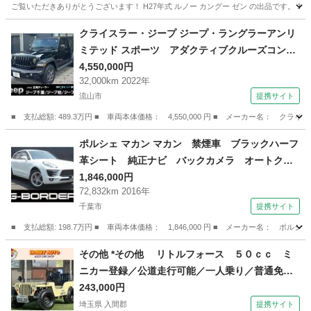
ご覧いただきありがとうございます！ H27年式 ルノー カングー ゼン の出品です。 1
千葉
松戸市
松戸駅
その他
カングー
クライスラー・ジープ ジープ・ラングラーアンリ
ミテッド スポーツ アダクティブクルーズコント
ロール 衝突被害軽減ブレーキ オートエアコ
4,550,000円
32,000km 2022年
ン パートタイム４ＷＤ ＵＳＢ ドラレコ サ
流山市
提携サイト
イドモニター ミュージックプレイヤー接続可
Ｂｌｕｅｔｏｏｔｈ （検9.6）
■ 支払総額: 489.3万円 ■ 車両本体価格： 4,550,000 円 ■ メーカー名
千葉
流山市
その他
ポルシェ マカン マカン 禁煙車 ブラックハーフ
革シート 純正ナビ バックカメラ オートクル
ーズコントロール 衝突軽減ブレーキ ＬＥＤヘ
1,846,000円
72,832km 2016年
ッドライト クリアランスソナー 電動リアゲー
千葉市
提携サイト
ト パワーシート オートライト ベンチシート
（検9.12）
■ 支払総額: 198.7万円 ■ 車両本体価格： 1,846,000 円 ■ メーカー名
千葉
千葉市
その他
その他 *その他 リトルフォース ５０ｃｃ ミ
ニカー登録／公道走行可能／一人乗り／普通免許
運転ＯＫ／ （なし）
243,000円
埼玉県 入間郡
提携サイト