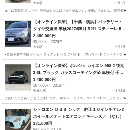
土気駅
8月2日
元々は実動車でしたが、現在はセルは回りますがエンジンが掛かりません。 現車確認の上、ご検討
千葉
千葉市
土気駅
その他
【オンライン決済】【千葉・横浜】バッテリー・
タイヤ交換済 車検2027年5月 R2/1 スティーレ 5M
T 255台限定 アバルト595 コンペティツィオーネ
2,480,000円
43,000km 2020年
走行4.3万km ABA-31214T グリジオレコード バッ
土気駅
8月2日
クカメラ
■自動車基本情報 メーカー:フィアット 車名:アバルト 595 グレード:コンペティツィオーネ スティー
千葉
千葉市
土気駅
その他
【オンライン決済】ポルシェ カイエン 958.2 後期
3.6L ブラック ガラスコーティング済 車検付 千葉
市若葉区より
1,400,000円
107,000km 2015年
千城台駅
8月2日
ご覧いただきありがとうございます。 ポルシェ カイエン 958.2 3.6L ブラック 
千葉
千葉市
千城台駅
その他
カイエン
シトロエン ＤＳ３ シック 純正１６インチアルミ
ホイール／オートエアコン／キーレス／ （なし）
181,000円
94,820km 2011年