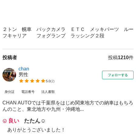
２トン　幌車　バックカメラ　ＥＴＣ　メッキパーツ　ルー
フキャリア　　フォグランプ　ラッシング２段
投稿者
投稿
1210
件
chan
男性
フォローする
5.0
(
2
)
身分証
電話番号
法人書類
CHAN AUTOでは千葉県をはじめ関東地方での納車はもちろ
んのこと、東北地方や九州・沖縄地...
良い
たたん☺︎
ありがとうございました！