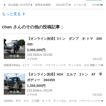
■ 支払総額: 24.8万円 ■ 車両本体価格： 243,000 円 ■ メーカー名： 
埼玉
入間郡
その他
もっと見る
chan
さんのその他の投稿記事：
【オンライン決済】3トン ダンプ オ-トマ 260
430
2,000,000円
159,592km 2013年
中古車
八千代市
6月12日
積載量3000kg 2ドア パワステ パワーウィンドウ ディーゼル タボ 電動ミラー
千葉
八千代市
三菱
【オンライン決済】H24 エルフ 2トン AT 平
ボディー 260459
1,350,000円
133,644km 2012年
中古車
八千代市
5月16日
2000KG ETC ナビ 三方開 オ-トマ ディーゼル ターボ パワーウィンドウ 