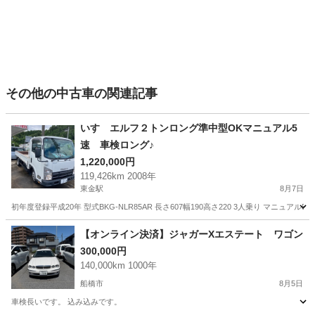
その他の中古車の関連記事
いすゞエルフ２トンロング準中型OKマニュアル5
速 車検ロング♪
1,220,000円
119,426km 2008年
東金駅
8月7日
初年度登録平成20年 型式BKG-NLR85AR 長さ607幅190高さ220 3人乗り マニュアル5速 最
千葉
東金市
東金駅
その他
ロング
【オンライン決済】ジャガーXエステート ワゴン
300,000円
140,000km 1000年
船橋市
8月5日
車検長いです。 込み込みです。