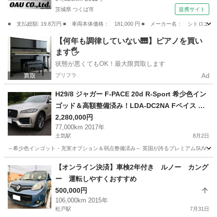
茨城県 つくば市
提携サイト
■ 支払総額: 19.8万円 ■ 車両本体価格： 181,000 円 ■ メーカー名： シ
茨城
つくば市
その他
【何年も調律していない🎹】ピアノを買い
ます🖐️
状態が悪くてもOK！最大限買取します
プリフラ
Ad
H29/8 ジャガー F-PACE 20d R-Sport 希少色イン
ゴッド＆高額整備済み！LDA-DC2NA Fペイス デ
ィーゼル ディプロイアブルサイドステップ
2,280,000円
77,000km 2017年
土気駅
8月2日
～希少色インゴット・充実オプション＆弱点整備済み～ 英国が誇るプレミアムSUV、ジャガー
千葉
千葉市
土気駅
その他
車両
【オンライン決済】車検2年付き ルノー カング
ー 運転しやすくおすすめ
500,000円
106,000km 2015年
松戸駅
7月31日