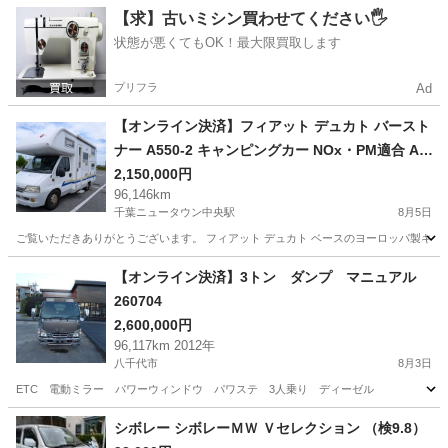
千葉
船橋市
その他
ジャガー
【求】古いミシン買わせてください🖐️
状態が悪くてもOK！最大限買取します
プリフラ
Ad
【オンライン決済】フィアット デュカト バースト
ナー A550-2 キャンピングカー NOx・PM適合 AT
FFヒーター ルーフエアコン 温水シャワー 装備充
2,150,000円
96,146km
実
千葉ニュータウン中央駅
8月5日
ご覧いただきありがとうございます。 フィアット デュカト ベースのヨーロッパ製キャンピ
千葉
印西市
千葉ニュータウン中央駅
その他
【オンライン決済】3トン ダンプ マニュアル
260704
2,600,000円
96,117km 2012年
八千代市
8月3日
ETC 電動ミラー パワーウィンドウ パワステ 3人乗り ディーゼル
千葉
八千代市
その他
ディーゼル
シボレー シボレーＭＷ Ｖセレクション （検9.8）