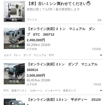
千葉
八千代市
その他
エルフ
【求】古いミシン買わせてください🖐️
状態が悪くてもOK！最大限買取します
プリフラ
Ad
【オンライン決済】2 トン マニュアル ダン
プ ETC 260712
2,450,000円
69,200km 2016年
中古車
八千代市
7月23日
エルフ 2トン ダンプ マニュアル ETC
千葉
八千代市
その他
エルフ
【オンライン決済】2トン ダンプ マニュアル
260614
3,500,000円
65,057km 2019年
中古車
八千代市
7月4日
ETC 坂道アシスト コボレーン メッキパーツ 低床ダンプ
千葉
八千代市
その他
【オンライン決済】1.5トン 平ボディー 25120