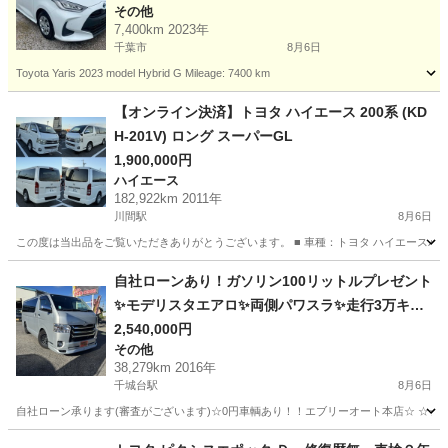
その他
7,400km 2023年
千葉市
8月6日
Toyota Yaris 2023 model Hybrid G Mileage: 7400 km
千葉
千葉市
その他
【オンライン決済】トヨタ ハイエース 200系 (KD
H-201V) ロング スーパーGL
1,900,000円
ハイエース
182,922km 2011年
川間駅
8月6日
この度は当出品をご覧いただきありがとうございます。 ■ 車種：トヨタ ハイエースバン 2WD ■ 色
千葉
野田市
川間駅
ハイエース
自社ローンあり！ガソリン100リットルプレゼント
✨モデリスタエアロ✨両側パワスラ✨走行3万キロ
台！✨トヨタ☆レジアスエースバン☆ロングスー
2,540,000円
その他
パーGL☆2000cc☆5人乗り☆
38,279km 2016年
千城台駅
8月6日
自社ローン承ります(審査がございます)☆0円車輌あり！！エブリーオート本店☆ ☆☆
千葉
千葉市
千城台駅
その他
自社