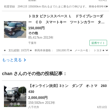
船橋駅
8月4日
初度登録 29年2月 155000km 売れるまでたまに乗るので伸びます。 車検令和9年4
千葉
船橋市
船橋駅
ハイエース
ナビ
トヨタ ピクシススペース Ｌ ドライブレコーダ
ー ＣＤ スマートキー ツートンカラー タイ
ヤホイール１４インチ 走行距離８５０００キロ
150,000円
その他
（車検整備付）
85,417km 2013年
千葉市
提携サイト
■ 支払総額: 19万円 ■ 車両本体価格： 150,000 円 ■ メーカー名： トヨ
千葉
千葉市
その他
もっと見る
chan
さんのその他の投稿記事：
【オンライン決済】3トン ダンプ オ-トマ 260
430
2,000,000円
159,592km 2013年
中古車
八千代市
6月12日