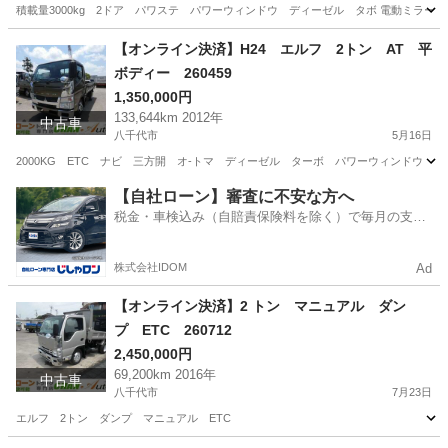
積載量3000kg 2ドア パワステ パワーウィンドウ ディーゼル タボ 電動ミラー
千葉
八千代市
三菱
【オンライン決済】H24 エルフ 2トン AT 平
ボディー 260459
1,350,000円
133,644km 2012年
中古車
八千代市
5月16日
2000KG ETC ナビ 三方開 オ-トマ ディーゼル ターボ パワーウィンドウ 
千葉
八千代市
その他
エルフ
【自社ローン】審査に不安な方へ
税金・車検込み（自賠責保険料を除く）で毎月の支払
額は一定の自社ローン🚗
株式会社IDOM
Ad
【オンライン決済】2 トン マニュアル ダン
プ ETC 260712
2,450,000円
69,200km 2016年
中古車
八千代市
7月23日
エルフ 2トン ダンプ マニュアル ETC