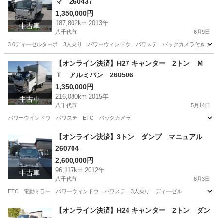
マ 260437
1,350,000円
187,802km 2013年
中古車
八千代市
6月9日
3.0ディーゼルターボ 3人乗り パワーウィンドウ パワステ バックカメラ付き メ
千葉
八千代市
その他
パネルバン
【オンライン決済】H27 キャンター 2トン Ｍ
Ｔ アルミバン 260506
1,350,000円
216,080km 2015年
中古車
八千代市
5月14日
パワーウインドウ パワステ ETC バックカメラ
千葉
八千代市
その他
【オンライン決済】3トン ダンプ マニュアル
260704
2,600,000円
96,117km 2012年
中古車
八千代市
8月3日
ETC 電動ミラー パワーウィンドウ パワステ 3人乗り ディーゼル
千葉
八千代市
その他
ディーゼル
【オンライン決済】H24 キャンター 2トン ダン