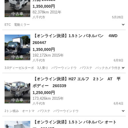
1,350,000円
82,378km 2011年
中古車
八千代市
5月28日
ETC 電動ミラー
千葉
八千代市
その他
ミラー
【オンライン決済】1.5トン パネルバン 4WD
260447
1,350,000円
192,172km 2015年
中古車
八千代市
6月9日
3.0ディーゼルターボ 3人乗り パワーウィンドウ パワステ バックカメラ付き メ
千葉
八千代市
その他
パネルバン
【オンライン決済】H27 エルフ 2トン AT 平
ボディー 260339
1,250,000円
173,426km 2015年
中古車
八千代市
6月4日
2トン積み オートマ パワステ パワーウインドウ
千葉
八千代市
その他
エルフ
【オンライン決済】1.5トン パネルバン オート