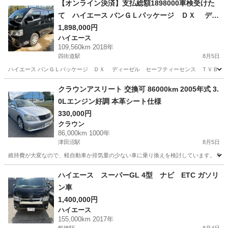
【オンライン決済】支払総額1898000車検受けた
て ハイエース バンＧＬパッケージ ＤＸ ディ
ーゼル セーフティーセンス ＴＶＢｌｕｅｔｏ
1,898,000円
ハイエース
ｏｔｈバックカメラ キーレス ドラレコ オー
109,560km 2018年
トハイビーム バックセンサー ETC
四街道駅
8月5日
ハイエース バンＧＬパッケージ ＤＸ ディーゼル セーフティーセンス ＴＶＢｌｕｅｔｏ
千葉
四街道市
四街道駅
ハイエース
ハイビーム
クラウンアスリート 交換可 86000km 2005年式 3.
0Lエンジン好調 本革シート仕様
330,000円
クラウン
86,000km 1000年
津田沼駅
8月5日
維持費が大変なので、軽自動車か排気量の少ない車に乗り換えを検討しています。 等価
千葉
船橋市
津田沼駅
クラウン
エンジン
ハイエース スーパーGL 4型 ナビ ETC ガソリ
ン車
1,400,000円
ハイエース
155,000km 2017年