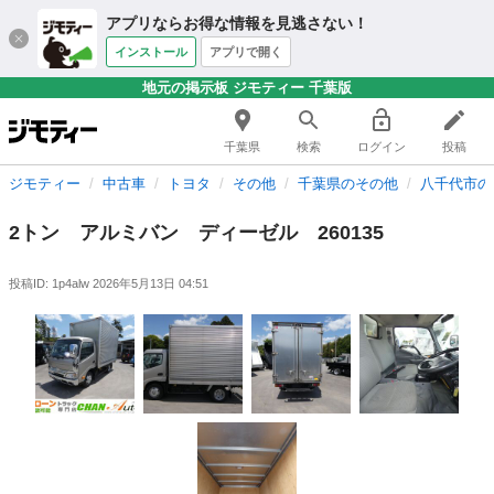
アプリならお得な情報を見逃さない！
インストール
アプリで開く
地元の掲示板 ジモティー 千葉版
千葉県
検索
ログイン
投稿
ジモティー
中古車
トヨタ
その他
千葉県のその他
八千代市の
2トン アルミバン ディーゼル 260135
投稿ID: 1p4alw
2026年5月13日 04:51