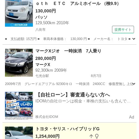
ｏｔｈ ＥＴＣ アルミホイール （検9.9）
130,000円
パッソ
129,500km 2010年
八街市
提携サイト
■ 支払総額: 15万円 ■ 車両本体価格： 130,000 円 ■ メーカー名： トヨタ 
千葉
八街市
パッソ
マークXジオ 一時抹消 7人乗り
280,000円
マークX
92,300km 2009年
七光台駅
8月7日
2009年7月 グレードエアリアル 92300キロ 一時抹消 2400CC 修復歴無し
千葉
野田市
七光台駅
マークX
【自社ローン】審査通らない方へ
IDOMの自社ローンは税金・車検の支払いも含んでい
るので毎月の支払額は一定
株式会社IDOM
Ad
トヨタ・ヤリス・ハイブリッドG
1,254,000円