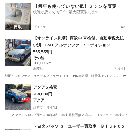
千葉
八千代市
京成大和田駅
エスティマ
【何年も使っていない🧵】ミシンを査定
状態が悪くてもOK！最大限買取します
プリフラ
Ad
【オンライン決済】商談中 車検付、自動車税支払
い済 6MT アルテッツァ Zエディション
555,555円
その他
260,000km
浜野駅
8月7日
純正トルセンデフ、リーガルマフラー(GD?)、TEIN車高調、軽量化 1Gエンジン FR、
千葉
千葉市
浜野駅
その他
アルテッツァ
アクアS 格安
268,000円
アクア
茂原市
8月7日
トヨタ アクアS 18．7万キロ 10年3月 車検 修復歴無 25年式 トヨタアクア 車
千葉
茂原市
アクア
トヨタ パッソ Ｇ ユーザー買取車 Ｂｌｕｅｔｏ