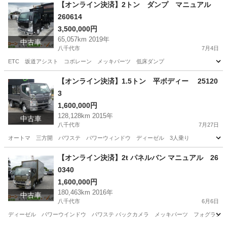
千葉
八千代市
その他
エルフ
【オンライン決済】2トン ダンプ マニュアル
260614
3,500,000円
65,057km 2019年
中古車
八千代市
7月4日
ETC 坂道アシスト コボレーン メッキパーツ 低床ダンプ
千葉
八千代市
その他
【オンライン決済】1.5トン 平ボディー 25120
3
1,600,000円
128,128km 2015年
中古車
八千代市
7月27日
オートマ 三方開 パワステ パワーウィンドウ ディーゼル 3人乗り
千葉
八千代市
その他
ディーゼル
【オンライン決済】2t パネルバン マニュアル 26
0340
1,600,000円
180,463km 2016年
中古車
八千代市
6月6日
ディーゼル パワーウインドウ パワステ バックカメラ メッキパーツ フォグラン