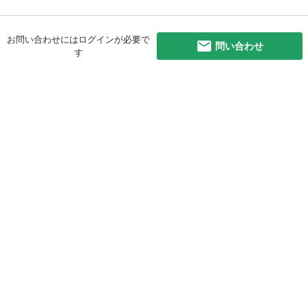
お問い合わせにはログインが必要で
問い合わせ
す
初めての方へ
利用規約
プライバシーポリシー
プライバシー・ステートメント
健全化に資する運用方針
お問い合わせ
運営会社
サイトマップ
ご利用ガイド
フリーワードで探す
PC版で表示
都道府県選択
特定商取引法の表示
利用者情報の外部送信について