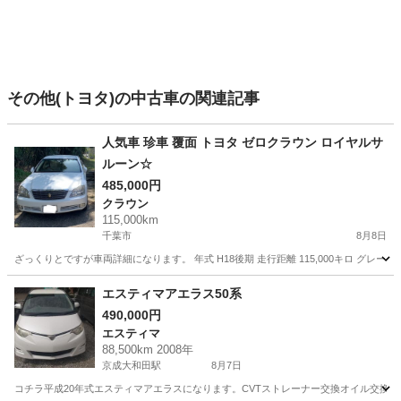
その他(トヨタ)の中古車の関連記事
人気車 珍車 覆面 トヨタ ゼロクラウン ロイヤルサ
ルーン☆
485,000円
クラウン
115,000km
千葉市
8月8日
ざっくりとですが車両詳細になります。 年式 H18後期 走行距離 115,000キロ グ
千葉
千葉市
クラウン
車両
エスティマアエラス50系
490,000円
エスティマ
88,500km 2008年
京成大和田駅
8月7日
コチラ平成20年式エスティマアエラスになります。CVTストレーナー交換オイル交換