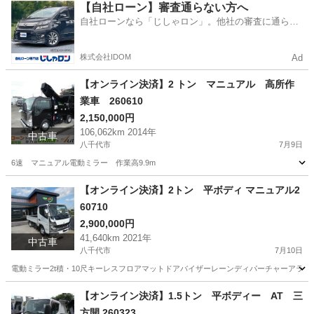
千葉
八千代市
三菱
パネルバン
【自社ローン】審査通らない方へ
自社ローンなら「じしゃロン」。他社の審査に通らな
かった方も
株式会社IDOM
Ad
【オンライン決済】2 トン マニュアル 高所作
業車 260610
2,150,000円
106,062km 2014年
中古車
八千代市
7月9日
6速 マニュアル電動ミラー 作業高9.9m
千葉
八千代市
その他
ミラー
【オンライン決済】2トン 平ボディ マニュアル2
60710
2,900,000円
41,640km 2021年
中古車
八千代市
7月10日
電動ミラー2t積・10尺キーレスフロアマットドアバイザーレーンディパーチャーアラー
千葉
八千代市
その他
平ボディ
【オンライン決済】1.5トン 平ボディー AT 三
方開 260323