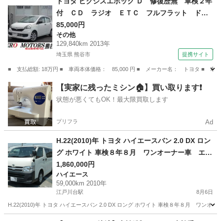
トヨタ ピクシスエポック Ｄ 修復歴無 車検２年
付 ＣＤ ラジオ ＥＴＣ フルフラット ドア
バイザー ライトレベライザー アルミホイー
85,000円
その他
ル ＡＢＳ タイミングチェーン式 フロアマッ
129,840km 2013年
ト エアバッグ （なし）
埼玉県 熊谷市
提携サイト
■ 支払総額: 18万円 ■ 車両本体価格： 85,000 円 ■ メーカー名： トヨタ
埼玉
熊谷市
その他
【実家に残ったミシン🏠】買い取ります❗️
状態が悪くてもOK！最大限買取します
プリフラ
Ad
H.22(2010)年 トヨタ ハイエースバン 2.0 DX ロン
グ ホワイト 車検８年８月 ワンオーナー車 エア
コン オートマ ETC パワステ R8自税込 17
1,860,000円
ハイエース
583
59,000km 2010年
江戸川台駅
8月6日
H.22(2010)年 トヨタ ハイエースバン 2.0 DX ロング ホワイト 車検８年８月
千葉
流山市
江戸川台駅
ハイエース
ロング