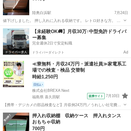
陸奥白浜駅
7月24日
値下げしました。 押し入れに入れる収納です。 レトロ好きな方。 お
もちゃ入れにも、大活躍です。 プラスチックでは、ないので、凹みと
青森
八戸市
陸奥白浜駅
収納家具
レトロ
【未経験OK🚚】月収30万↑中型免許ドライバ
か、無い感じです。 ※私、個人の判断ですが…。 大事に使ってくださ
ー募集
る方。 ドタキャン無しで、...
完全週休2日で安定転職
Ad
ドライバーダイレクト
≪寮無料・月収24万円・派遣社員≫家電系工
場での検査・検品 交替制
時給1,250円
日払い
株式会社BREXA Next
7月10日
提携サイト
福島県 喜久田駅
【携帯・デジカメの部品検査など】月収例24万円／うれしい社宅費無
料◎／赴任旅費会社負担★ 人気の工場のお仕事 ◇携帯やデジカメ部品
福島
郡山市
喜久田駅
その他
押入れ収納棚 収納ケース 押入れタンス
の検査やマシンオペレーター業務◇ ＊クリーンルーム内でのオシゴト
おもちゃ収納
＊ ・携帯やデジカメ用部品...
700円