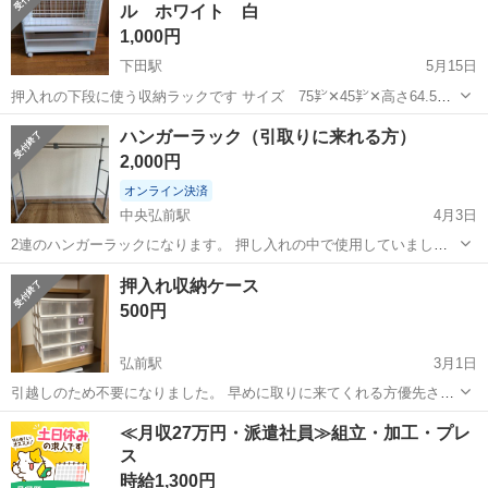
ル ホワイト 白
いません。...
1,000円
下田駅
5月15日
押入れの下段に使う収納ラックです サイズ 75㌢✕45㌢✕高さ64.5㌢
奥行き75㌢あるので、縦向きに使用して押入れ奥まで収納出来ます 8
青森
上北郡
下田駅
収納家具
押入れ
ハンガーラック（引取りに来れる方）
年程使用してるので、溝の汚れや歪み、凹み等(画像)がありますが、し
2,000円
っかりした作...
オンライン決済
中央弘前駅
4月3日
2連のハンガーラックになります。 押し入れの中で使用していまし
た。 若干のゆがみはありますが、目立った傷や汚れはなく問題なく使
青森
弘前市
中央弘前駅
収納家具
ラック
押入れ収納ケース
用できます。 説明書あり。 箱なし。 2枚目の写真の状態でのお渡しに
500円
なります。 組み立てには六...
弘前駅
3月1日
引越しのため不要になりました。 早めに取りに来てくれる方優先させ
ていただいます、 すみませんがよろしくお願い致しますm(._.)m
青森
弘前市
弘前駅
収納家具
押入れ
≪月収27万円・派遣社員≫組立・加工・プレ
ス
時給1,300円