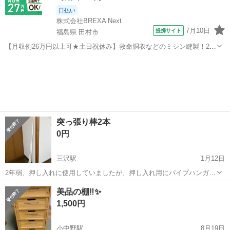
日払い
株式会社BREXA Next
7月10日
提携サイト
福島県 田村市
【月収例26万円以上可★土日祝休み】救命胴衣などのミシン縫製！20
代～50代の男女大活躍中★日払い制度あり！マイカー通勤OK＆無料駐
福島
田村市
その他
車場完備！食堂利用可★交通費支給◎《福島県田村市》 人気の工場の
お仕事 ◇救命胴衣などのミ...
突っ張り棒2本
0円
三沢駅
1月12日
2年弱、押し入れに使用していましたが、押し入れ用にパイプハンガー
を購入したのでお譲りいたします。 80〜110cm程の突っ張り棒 170〜
青森
三沢市
三沢駅
収納家具
突っ張り棒
美品の棚‼️✨
280cm程の突っ張り棒 ※大きい方は巻尺がないのでおおよその数字で
1,500円
す DCMだっ...
小中野駅
8月19日