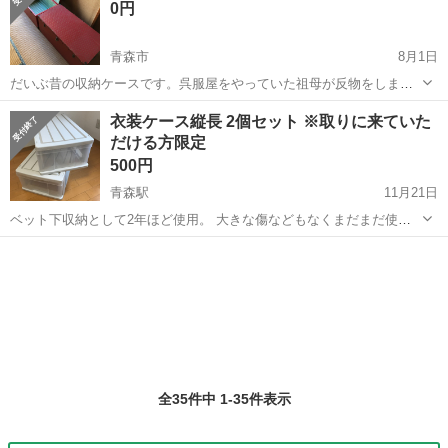
0円
青森市
8月1日
だいぶ昔の収納ケースです。呉服屋をやっていた祖母が反物をしまっ
ていたような覚えがあります。 箱の外側は傷や剥げがだいぶあります
青森
青森市
収納家具
レトロ
衣装ケース縦長 2個セット ※取りに来ていた
が、内側の柄もレトロで可愛いので趣味の古物などしまっておいたり
だける方限定
色々と活用の幅はあるのではないでしょ...
500円
青森駅
11月21日
ベット下収納として2年ほど使用。 大きな傷などもなくまだまだ使え
ます！ 部屋のものを整理する為お譲りします。 押入れ収納やベッド下
青森
青森市
青森駅
収納家具
縦長
の収納として使ってみてはいかがでしょうか！ ・商品サイズ/重量：約
幅３９×奥行７４×高さ...
全35件中 1-35件表示