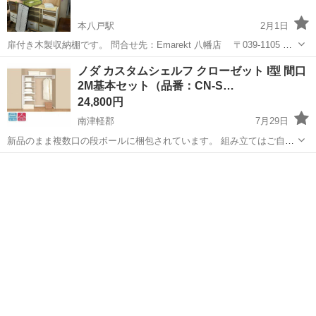
本八戸駅
2月1日
扉付き木製収納棚です。 問合せ先：Emarekt 八幡店 〒039-1105 青
森県八戸市八幡五日町３１−１ 営業日：9-17時 定休日：毎週水曜＋不
青森
八戸市
本八戸駅
収納家具
注意事項
ノダ カスタムシェルフ クローゼット I型 間口
定休 ◎ご予約なしで来店可能 ◎常駐スタッフあり ◎商品代金のお支
2M基本セット（品番：CN-S…
払い...
24,800円
南津軽郡
7月29日
新品のまま複数口の段ボールに梱包されています。 組み立てはご自身
で行ってください。 在庫2セットあります。 定価：57,200円 品番：
青森
南津軽郡
収納家具
側板
CN-SS1048 サイズ：奥行き450mm、高さ1,815mm ...