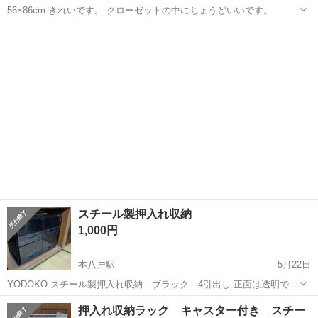
56×86cm きれいです。 クローゼットの中にちょうどいいです。
青森
上北郡
三沢駅
収納家具
すのこ
スチール製押入れ収納
1,000円
本八戸駅
5月22日
YODOKO スチール製押入れ収納 ブラック 4引出し 正面は透明で中
が見えるようになっています。 たっぷり入ります。 サイズ…幅75cm
青森
八戸市
本八戸駅
収納家具
押入れ
押入れ収納ラック キャスター付き スチー
高さ65cm奥行65cm 下の段、正面蓋にヒビ割れ見えてますが欠けては