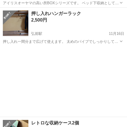
アイリスオーヤマの高い所BOXシリーズです。 ベッド下収納として、
衣類を入れておりました。 蓋の方が割れてしまっております。 ある程
青森
八戸市
長苗代駅
収納家具
衣類
押し入れハンガーラック
度の埃よけとしては使えると思います。 また、積み重ねも可能です。
2,500円
●商品サイズ（c...
弘前駅
11月16日
押し入れ一間分まで広げて使えます。 太めのパイプでしっかりしてま
すので、かなりかけれます。 サイズ長さ75から150cmくらい、奥行き
青森
弘前市
弘前駅
収納家具
ラック
50cm、高さ75から110cm位。 前後ともそれぞれ高さかえれます。 た
だ二列とも大人用...
レトロな収納ケース2個