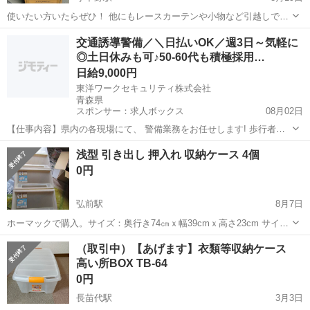
使いたい方いたらぜひ！ 他にもレースカーテンや小物など引越しで要
らないものあるので見に来てください🤞‼️
青森
八戸市
小中野駅
収納家具
カーテン
交通誘導警備／＼日払いOK／週3日～気軽に
◎土日休みも可♪50-60代も積極採用…
日給9,000円
東洋ワークセキュリティ株式会社
青森県
スポンサー：求人ボックス
08月02日
【仕事内容】県内の各現場にて、 警備業務をお任せします! 歩行者の
誘導 一般車両の誘導 工事車両の誘導 これがメインの業務です! 難しい
アルバイト・パート / 契約社員
浅型 引き出し 押入れ 収納ケース 4個
ことは特にありません 土日祝休み・固定休など 希望通りのシフトが可
0円
能なので 無理なく働けますよ...
弘前駅
8月7日
ホーマックで購入。サイズ：奥行き74㎝ｘ幅39cmｘ高さ23cm サイズ
はどれも同じですがひとつだけ外側box部分の透明度が異なります。
青森
弘前市
弘前駅
収納家具
押入れ
（取引中）【あげます】衣類等収納ケース
購入時期半年ほど異なるものです。 引越し経験があるので新品と同じ
高い所BOX TB-64
というわけに...
0円
長苗代駅
3月3日