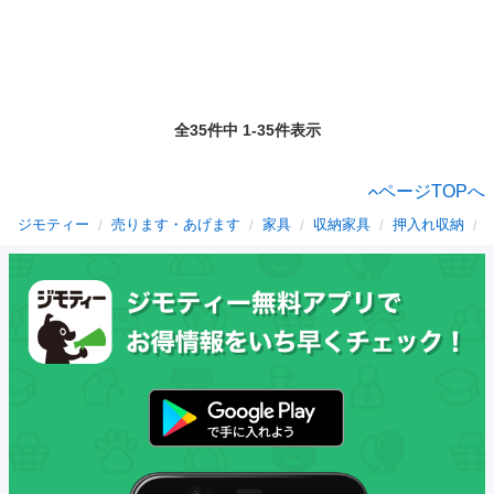
全35件中 1-35件表示
ページTOPへ
ジモティー
売ります・あげます
家具
収納家具
押入れ収納