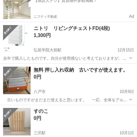
【保証人ナシ】賃貸物件多数掲載！
使用してのビス止め...
Ad
ニフティ不動産
ニトリ リビングチェストFD(4段)
1,300円
弘前学院大前駅
12月15日
去年で購入したものです。自分が使用感ないと考えておりますが、あ
くまでも中古品としてご了承下さい。 よろしくお願い致します。 3段
青森
弘前市
弘前学院大前駅
収納家具
無料 押し入れ収納 古いですが使えます。
のものもございます、1000円での譲渡となります。 よろしくお願い致
リビングチェスト
0円
します。 手渡しはで...
八戸市
10月9日
古いものですがまだまだ使えると思います。 一応、全体をアルコ
ール拭き等してあります。 傷、汚れなどはご容赦ください。 大き
青森
八戸市
収納家具
無料
すのこ
いので出来れば引き取り希望致します。 サイズ 幅７３ｃｍ 奥行
0円
７０ｃｍ 高さ...
三沢駅
10月1日