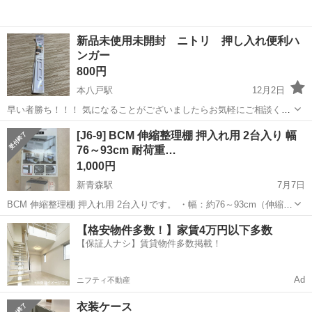
新品未使用未開封 ニトリ 押し入れ便利ハ
ンガー
800円
本八戸駅
12月2日
早い者勝ち！！！ 気になることがございましたらお気軽にご相談くだ
さい。 白銀五丁目ローソンで受取可能な方のみよろしくお願い致しま
青森
八戸市
本八戸駅
収納家具
ニトリ
[J6-9] BCM 伸縮整理棚 押入れ用 2台入り 幅
す。
76～93cm 耐荷重…
1,000円
新青森駅
7月7日
BCM 伸縮整理棚 押入れ用 2台入りです。 ・幅：約76～93cm（伸縮
式） ・奥行：約37cm ・高さ：約36・38・40・43cm（4段階調整） ・
青森
青森市
新青森駅
収納家具
【格安物件多数！】家賃4万円以下多数
耐荷重：約30kg（均等） 未開封ですが外箱に傷があります。 押...
【保証人ナシ】賃貸物件多数掲載！
Ad
ニフティ不動産
衣装ケース