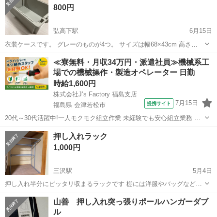
800円
弘高下駅
6月15日
衣装ケースです。 グレーのものが4つ。 サイズは幅68×43cm 高さ
25cm です。 重なります。 透明の蓋があるタイプが1つ。 サイズは幅
青森
弘前市
弘高下駅
収納家具
≪寮無料・月収34万円・派遣社員≫機械系工
73×38cm 高さ35cm です。 蓋があります。 取りに来ていただける
場での機械操作・製造オペレーター 日勤
と...
時給1,600円
株式会社J’s Factory 福島支店
7月15日
提携サイト
福島県 会津若松市
20代～30代活躍中!一人モクモク組立作業 未経験でも安心組立業務 ①
ドライバーでネジ締め ②半田コテを使用し接合 ③工具なしでの手組
福島
会津若松市
その他
押し入れラック
一人作業なので慣れていけばモクモクできます。 入社してから1週間
1,000円
しっかり研修があります...
三沢駅
5月4日
押し入れ半分にピッタリ収まるラックです 棚には洋服やバッグなど、
ハンガーを吊るすと結構な数収納出来ます
青森
三沢市
三沢駅
収納家具
ラック
山善 押し入れ突っ張りポールハンガーダブ
ル