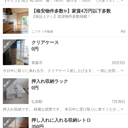
【サイズ】高さ:62.5cm、横：74cm、奥行き：70cm （大体です）
【傷などの状態】とくに目立った傷はありません。 【アピールポイン
青森
八戸市
八戸駅
収納家具
押入れ
【格安物件多数✨】家賃4万円以下多数
ト】状態はいいのでまだまだ使えます！ 【希望取引場所】櫛引八幡宮
【保証人ナシ】賃貸物件多数掲載！
第二駐車場 【希望...
Ad
ニフティ不動産
クリアケース
0円
青森市
10月3日
今日中に取りに来れる方、クリアケース差し上げます。 一気に全部、
引き取りできる方優先させて頂きます。
青森
青森市
収納家具
クリアケース
押入れ収納ラック
0円
弘前駅
7月26日
押入れ収納です。 綺麗な状態です。 本日中に受け取りに来てくださる
と助かります。
青森
弘前市
弘前駅
収納家具
押入れ
押し入れに入れる収納レトロ
350円