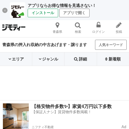
アプリならお得な情報を見逃さない！
インストール
アプリで開く
青森県
検索
ログイン
投稿
青森県の押入れ収納の中古あげます・譲ります
人気キーワード
エリア
ジャンル
詳細
新着順
【格安物件多数✨】家賃4万円以下多数
【保証人ナシ】賃貸物件多数掲載！
Ad
ニフティ不動産