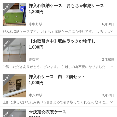
70cm、高さ 30cm。 2個ありますが、1個でも可です。1個 \1,000
青森
南津軽郡
収納家具
ケース
押入れ収納ケース おもちゃ収納ケース
1,200円
小中野駅
6月28日
押入れ収納ケースです。 おもちゃ収納ケースにも便利です。 よろしく
お願いします。 横75 高さ62 奥行き63
青森
八戸市
小中野駅
収納家具
押入れ
【お取引き中】収納ラックor物干し
1,000円
青森市
3月30日
ご覧いただきありがとうございます。 引越しの為不要になりました。
収納ラック、押入れラック又は物干し等に使えます！ 押入れ収納とし
青森
青森市
収納家具
物干し
押入れケース 白 2個セット
て使っていました。 サイズ 幅約75cm 奥行約56cm 高さ約90cm 取引
1,000円
き早い方を優先し...
本八戸駅
3月23日
上部に少しだけたわみあり 2個まとめて引き取ってくれる人 取りに来
てくれる人
青森
八戸市
本八戸駅
収納家具
押入れ
☆決定☆衣装ケース