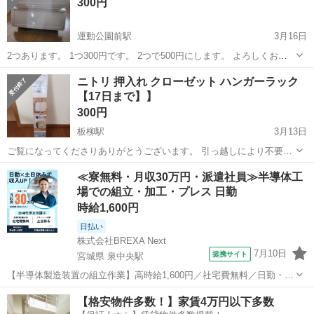
300円
運動公園前駅
3月16日
2つあります。 1つ300円です。 2つで500円にします。 よろしくお願
いいたします。
青森
弘前市
運動公園前駅
収納家具
ケース
ニトリ 押入れ クローゼット ハンガーラック
【17日まで】】
300円
板柳駅
3月13日
ご覧になってくださりありがとうございます。 引っ越しにより不要に
なったためお譲りします。 美品です。押入れの中で使ってました。 サ
青森
北津軽郡
板柳駅
収納家具
押入れ
≪寮無料・月収30万円・派遣社員≫半導体工
イズ･ 70x40x90cm 耐荷重･ パイプ1本あたり10kg 分解したまま、...
場での組立・加工・プレス 日勤
時給1,600円
日払い
株式会社BREXA Next
7月10日
提携サイト
宮城県 泉中央駅
【半導体製造装置の組立作業】高時給1,600円／社宅費無料／日勤・土
日休み／20～40代の男女活躍中！ 人気の工場のお仕事 ◇半導体製造
宮城
泉中央駅
その他
【格安物件多数！】家賃4万円以下多数
装置の製造◇ 【半導体製造装置を組立て】 ・ドライバー、レンチ等を