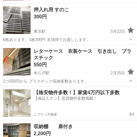
押入れ用 すのこ
300円
東京駅
5月22日
6枚あります。1枚300円 未清掃でお渡しします。
青森
八戸市
東京駅
収納家具
すのこ
レターケース 衣装ケース 引き出し プラ
スチック
550円
本八戸駅
2月25日
1つ550円から プラスチック収納多数あります。
青森
八戸市
本八戸駅
収納家具
ケース
【格安物件多数！】家賃4万円以下多数
【保証人ナシ】賃貸物件多数掲載！
Ad
ニフティ不動産
収納棚 扉付き
2,200円