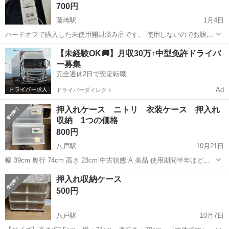
700円
藤崎駅
1月4日
ハードオフで購入した未使用開封済み品です。 使用しないのでお譲り
します。
青森
弘前市
藤崎駅
収納家具
山善
【未経験OK🚚】月収30万↑中型免許ドライバ
ー募集
完全週休2日で安定転職
Ad
ドライバーダイレクト
押入れケース ニトリ 衣装ケース 押入れ
収納 1つの価格
800円
八戸駅
10月21日
幅 39cm 奥行 74cm 高さ 23cm 中古状態:A 美品 使用期間半年ほどで
す 傷や汚れ少しあります 1つ800円です！ 【店舗引渡の場合】 住所:〒
青森
八戸市
八戸駅
収納家具
押入れ
押入れ収納ケース
039-1105 八戸市八幡五日町31-1 営業時間:9時...
500円
八戸駅
10月7日