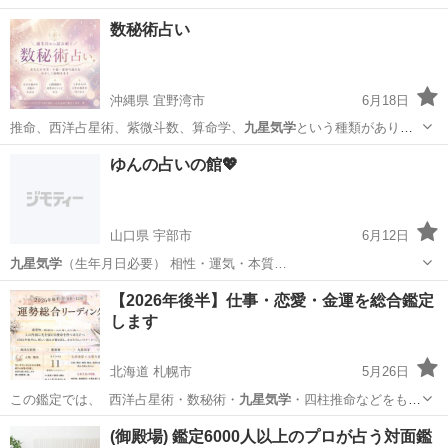
数秘術占い
沖縄県 宜野湾市
6月18日
推命、西洋占星術、紫微斗数、算命学、
九星気学
という種類がありま
すが、この中に数秘…
沖縄
宜野湾市
占い
ゆんの占いの館💖
山口県 宇部市
6月12日
九星気学
（生年月日必要） 相性・運気・本質…
山口
宇部市
占い
【2026年後半】仕事・恋愛・金運を総合鑑定
します
北海道 札幌市
5月26日
この鑑定では、 西洋占星術・数秘術・
九星気学
・四柱推命などをもと
に、 2026…
北海道
札幌市
悩み相談
人間関係
(御殿場) 鑑定6000人以上のプロが占う対面鑑