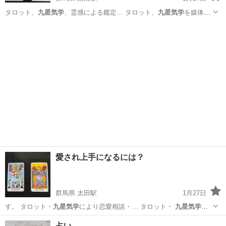
タロット、
九星気学
、霊感による鑑定… タロット、
九星気学
を媒体と
して主に…
群馬
太田市
太田駅
悩み相談
九星気学
愛され上手になるには？
群馬県 太田駅
1月27日
す。 タロット・
九星気学
により恋愛相談・… タロット・
九星気学
に
より、下記事項…
群馬
太田市
太田駅
占い
男性
占い