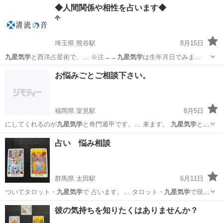
◆人間関係や相性を占います◆
埼玉県 熊谷駅
8月15日
九星気学
と西洋占星術で、… ※注→→
九星気学
は生年月日でみま…
埼玉
熊谷市
熊谷駅
その他
人間関係
お悩みごとご相談下さい。
福岡県 室見駅
8月5日
にしてくれるのが
九星気学
と奇門遁甲です。… 来ます。
九星気学
と奇
門遁甲を使い…
福岡
福岡市
室見駅
占い
九星気学
占い 悩み相談
群馬県 太田駅
6月11日
ついてタロット・
九星気学
で 占います。… タロット・
九星気学
で現
状、未来を知…
群馬
太田市
太田駅
占い
九星気学
彼の気持ちを知りたくはありませんか？