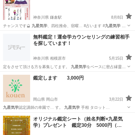
神奈川県 鎌倉駅
8月8日
チャンスです🔮
九星気学
、四柱推命、宿曜… #占います #
九星気学
#
易学 #…
神奈川
鎌倉市
鎌倉駅
占い
九星気学
無料鑑定！運命学カウンセリングの練習相手
を探しています！
神奈川県 相模原市
5月15日
定をさせて頂ける方を募集してます。
九星気学
をベースに密占縁靈法
を取り入れた鑑定…
神奈川
相模原市
占い
無料
鑑定します 3,000円
岡山県 岡山市
3月22日
九星気学
認定講師の幸園で… す。
九星気学
手相 タロット…
岡山
岡山市
占い
九星気学
オリジナル鑑定シート（姓名判断×九星気
学）プレゼント 鑑定30分 5000円（…