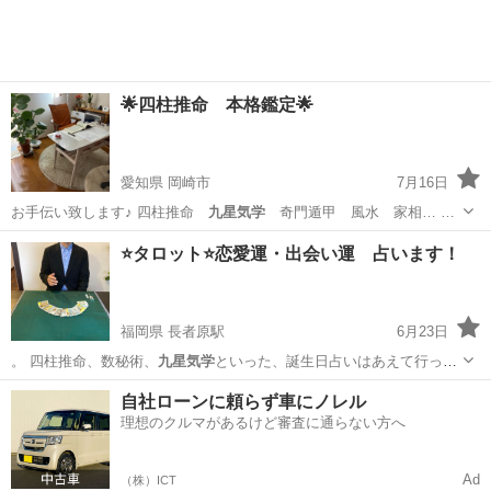
🌟四柱推命 本格鑑定🌟
愛知県 岡崎市
7月16日
お手伝い致します♪ 四柱推命
九星気学
奇門遁甲 風水 家相… …
愛知
岡崎市
占い
四柱推命
⭐️タロット⭐️恋愛運・出会い運 占います！
福岡県 長者原駅
6月23日
。 四柱推命、数秘術、
九星気学
といった、誕生日占いはあえて行って
い…
福岡
糟屋郡
長者原駅
占い
自社ローンに頼らず車にノレル
理想のクルマがあるけど審査に通らない方へ
Ad
（株）ICT