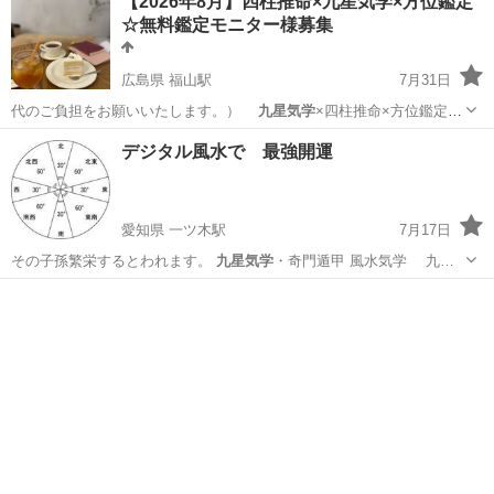
【2026年8月】四柱推命×九星気学×方位鑑定
☆無料鑑定モニター様募集
広島県 福山駅
7月31日
代のご負担をお願いいたします。）
九星気学
×四柱推命×方位鑑定を
用いてお悩みを…
広島
福山市
福山駅
占い
無料
デジタル風水で 最強開運
愛知県 一ツ木駅
7月17日
その子孫繁栄するとわれます。
九星気学
・奇門遁甲 風水気学 九…
愛知
刈谷市
一ツ木駅
占い
占い師