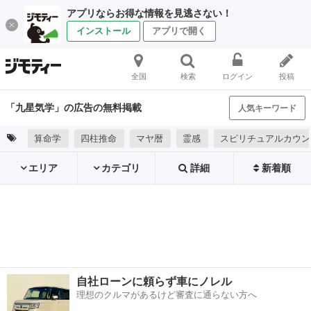
アプリならお得な情報を見逃さない！
インストール
アプリで開く
全国
検索
ログイン
投稿
「九星気学」の広告の無料掲載
人気キーワード
算命学
四柱推命
マヤ暦
霊感
スピリチュアルカウン
エリア
カテゴリ
詳細
新着順
自社ローンに頼らず車にノレル
理想のクルマがあるけど審査に通らない方へ