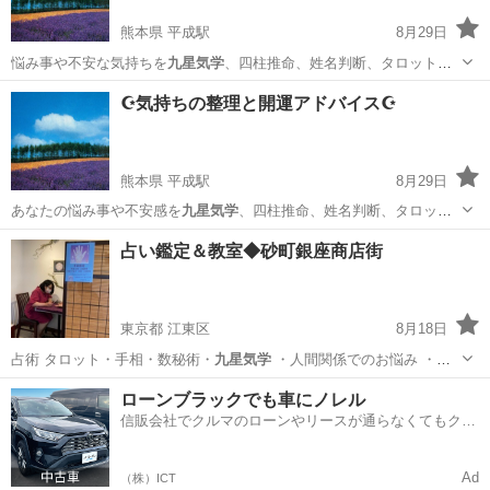
熊本県 平成駅
8月29日
悩み事や不安な気持ちを
九星気学
、四柱推命、姓名判断、タロットに
て鑑…
熊本
熊本市
平成駅
占い
姓名判断
☪️気持ちの整理と開運アドバイス☪️
熊本県 平成駅
8月29日
あなたの悩み事や不安感を
九星気学
、四柱推命、姓名判断、タロット
にて鑑…
熊本
熊本市
平成駅
カウンセリング
姓名判断
占い鑑定＆教室◆砂町銀座商店街
東京都 江東区
8月18日
占術 タロット・手相・数秘術・
九星気学
・人間関係でのお悩み ・恋
愛のお…
東京
江東区
占い
占い師
ローンブラックでも車にノレル
信販会社でクルマのローンやリースが通らなくてもクル
マをご利用いただけるサービスがあります！
Ad
（株）ICT