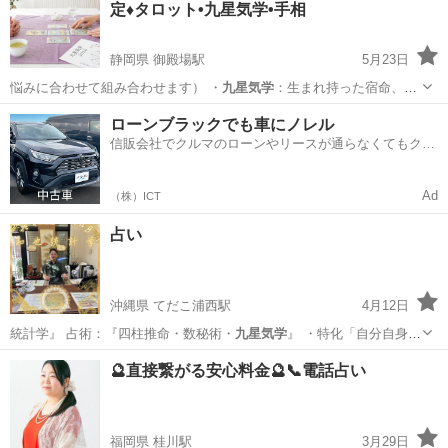
定♦️タロット•九星気学•手相
静岡県 御殿場駅
5月23日
悩みに合わせて組み合わせます） ・
九星気学
：生まれ持った宿命、運
気サイクル、相…
静岡
御殿場市
御殿場駅
占い
九星気学
ローンブラックでも車にノレル
信販会社でクルマのローンやリースが通らなくてもクル
マをご利用いただけるサービスがあります！
Ad
（株）ICT
占い
沖縄県 てだこ浦西駅
4月12日
統計学』 占術：『四柱推命・数秘術・
九星気学
』 ・特化「自分自身
仕事 恋愛 …
沖縄
沖縄市
てだこ浦西駅
占い
九星気学
🔮直接繋がる安心料金🔮📞電話占い
福岡県 桂川駅
3月29日