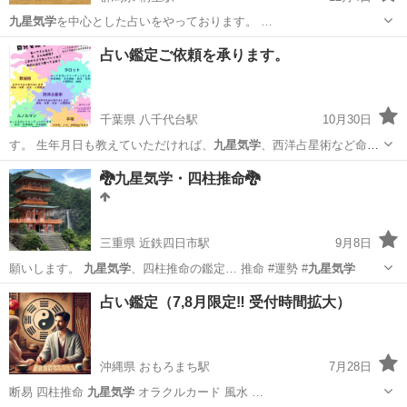
九星気学
を中心とした占いをやっております。 …
群馬
桐生市
桐生駅
占い
九星気学
占い鑑定ご依頼を承ります。
千葉県 八千代台駅
10月30日
す。 生年月日も教えていただければ、
九星気学
、西洋占星術など命占
もいたします。 …
千葉
八千代市
八千代台駅
占い
集客
🐉九星気学・四柱推命🐉
三重県 近鉄四日市駅
9月8日
願いします。
九星気学
、四柱推命の鑑定… 推命 #運勢 #
九星気学
三重
四日市市
近鉄四日市駅
占い
無料
占い鑑定（7,8月限定‼︎ 受付時間拡大）
沖縄県 おもろまち駅
7月28日
断易 四柱推命
九星気学
オラクルカード 風水 …