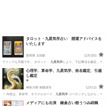
タロット・九星気学占い 開運アドバイスを
いたします
群馬県 太田駅
12月10日
ラインでも可能です。 タロット・
九星気学
により、下記事項を鑑定さ
せて頂きます…
群馬
太田市
太田駅
占い
九星気学
心理学、算命学、九星気学、姓名鑑定、引越
し鑑定
神奈川県 相模原市
12月1日
！ 内容は、算命学、オラクルカード、
九星気学
コーチングしながら悩
みを解決できる…
神奈川
相模原市
その他
算命学
メディアにも出演 鎌倉占い館うつみ緋鶴