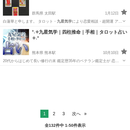
群馬県 太田駅
1月12日
白蓮華と申します。 タロット・
九星気学
により恋愛相談・超開運 アド
バイスを…
群馬
太田市
太田駅
悩み相談
九星気学
°˖✧九星気学｜四柱推命｜手相｜タロット占い
✧˖°
熊本県 熊本駅
10月10日
20代からはじめて長い修行の末 鑑定歴35年のベテラン鑑定士が 恋愛
相談・復帰・片思い・結婚・引っ越し・仕事・家庭問題の悩みを 人生
熊本
熊本市
熊本駅
占い
九星気学
の経験を交えてレクチャーします。 前へ一歩進める後押しを指南し、
明るい未来を提案して...
1
2
3
次へ
全132件中 1-50件表示