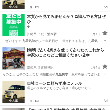
Ad
（株）ICT
本質から見てみませんか？🔮悩んでる方はぜ
ひ！
沖縄県 てだこ浦西駅
8月7日
ございます✨
九星気学
から 生年月日か… 営されてる方は、
九星気学
統計学の講座を習… になります。
九星気学
統計学プラス カ…
沖縄
うるま市
てだこ浦西駅
その他
九星気学
[無料で占い]風水を使ってあなたのこれから
や家のことなどご相談ください🔮🔯
愛知県 名古屋城駅
8月4日
らのこと 仕事のことなど 四柱推命や
九星気学
、風水を使って占いま
す。 お悩みの方…
愛知
名古屋市
名古屋城駅
占い
自社ローンに頼らず車にノレル
理想のクルマがあるけど審査に通らない方へ
Ad
（株）ICT