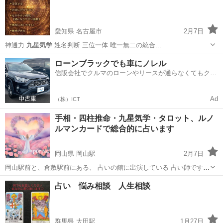
愛知県 名古屋市
2月7日
神通力
九星気学
姓名判断 三位一体 唯一無二の統合…
愛知
名古屋市
占い
無料
ローンブラックでも車にノレル
信販会社でクルマのローンやリースが通らなくてもクル
マをご利用いただけるサービスがあります！
Ad
（株）ICT
手相・四柱推命・九星気学・タロット、ルノ
ルマンカードで総合的に占います
岡山県 岡山駅
2月7日
岡山駅前と、倉敷駅前にある、 占いの館に出演している 占い師です🔮
月曜は岡山店 木曜は倉敷店 時々、土曜にどちらか、で 出演していま
岡山
岡山市
岡山駅
占い
九星気学
占い 悩み相談 人生相談
す🩷 知り合い以外の 鑑定歴は、10年です。 自分で言うのも...
群馬県 太田駅
1月27日