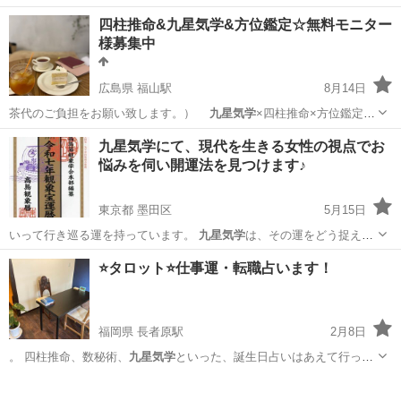
四柱推命&九星気学&方位鑑定☆無料モニター
様募集中
広島県 福山駅
8月14日
茶代のご負担をお願い致します。）
九星気学
×四柱推命×方位鑑定を
用いてお悩みを…
広島
福山市
福山駅
占い
無料
九星気学にて、現代を生きる女性の視点でお
悩みを伺い開運法を見つけます♪
東京都 墨田区
5月15日
いって行き巡る運を持っています。
九星気学
は、その運をどう捉えて
プラスに変えて…
東京
墨田区
占い
九星気学
⭐️タロット⭐️仕事運・転職占います！
福岡県 長者原駅
2月8日
。 四柱推命、数秘術、
九星気学
といった、誕生日占いはあえて行って
い…
福岡
糟屋郡
長者原駅
占い
タロット占い