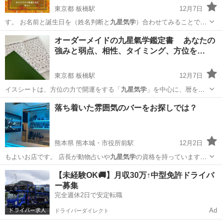
東京都 板橋駅
12月7日
す。 お名前と誕生日を（姓名判断と
九星気学
）合わせてみることでよ
り深く、あなた…
東京
板橋区
板橋駅
占い
九星気学
オーダーメイドの九星氣学鑑定書 あなたの
強みと弱点、相性、タイミング、方位を…
東京都 板橋駅
12月7日
イスシートは、方位の力で開運をする「
九星気学
」を中心に、暦を読
み解き1年間の指針…
東京
板橋区
板橋駅
悩み相談
シート
落ち着いた雰囲気のバーをお探しでは？
熊本県 熊本城・市役所前駅
12月2日
もよいお店です。 店長が動物占いや
九星気学
の資格を持っていますの
で、興味のある…
熊本
熊本市
熊本城・市役所前駅
バー
九星気学
【未経験OK🚚】月収30万↑中型免許ドライバ
ー募集
完全週休2日で安定転職
Ad
ドライバーダイレクト