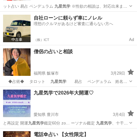
ット占い 易占 ペンデュラム
九星気学
※性欲の相談は、対応出来ま
せ…
福岡
飯塚市
桂川駅
占い
電話占い
自社ローンに頼らず車にノレル
理想のクルマがあるけど審査に通らない方へ
Ad
（株）ICT
僧侶の占いと相談
福岡県 飯塚市
3月29日
◆占術◆ タロット
九星気学
易占 ペンデュラム 姓名判
断…
福岡
飯塚市
占い
タロット占い
九星気学で2026年大開運♡
愛知県 豊川市
3月4日
と再設定 開運
九星気学
鑑定60分 zo… ーソナル鑑定
九星気学
、十干十
二支、宿…
愛知
豊川市
占い
九星気学
電話🔯占い 【女性限定】