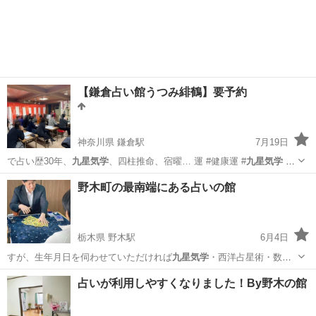
沖縄
那覇市
おもろまち駅
占い
無料
【鎌倉占い館うつみ緋鶴】要予約
神奈川県 鎌倉駅
7月19日
で占い歴30年、
九星気学
、四柱推命、宿曜… 運 #健康運 #
九星気学
#
四柱推命 #…
神奈川
鎌倉市
鎌倉駅
占い
宿命
野木町の最南端にある占いの館
栃木県 野木駅
6月4日
すが、生年月日を伺わせていただければ
九星気学
・西洋占星術・数秘
術でも占いが可能で…
栃木
下都賀郡
野木駅
占い
西洋占星術
占いが利用しやすくなりました！By野木の館