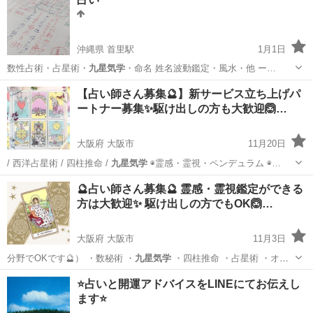
沖縄県 首里駅
1月1日
数性占術・占星術・
九星気学
・命名 姓名波動鑑定・風水・他 ー…
沖縄
島尻郡
首里駅
占い
【占い師さん募集🔮】新サービス立ち上げパ
ートナー募集✨駆け出しの方も大歓迎🙆‍…
大阪府 大阪市
11月20日
/ 西洋占星術 / 四柱推命 /
九星気学
◉霊感・霊視・ペンデュラム ◉…
大阪
大阪市
悩み相談
占い師
🔮占い師さん募集🔮 霊感・霊視鑑定ができる
方は大歓迎✨ 駆け出しの方でもOK🙆…
大阪府 大阪市
11月3日
分野でOKです🔮） ・数秘術 ・
九星気学
・四柱推命 ・占星術 ・オ
ラ…
大阪
大阪市
その他
霊感
⭐️占いと開運アドバイスをLINEにてお伝えし
ます⭐️