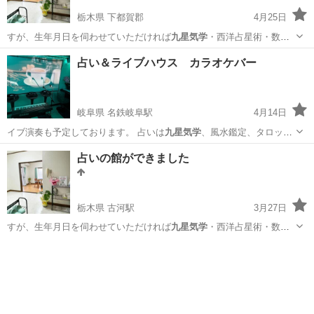
栃木県 下都賀郡
4月25日
すが、生年月日を伺わせていただければ
九星気学
・西洋占星術・数秘
術でも占いが可能で…
栃木
下都賀郡
占い
西洋占星術
占い＆ライブハウス カラオケバー
岐阜県 名鉄岐阜駅
4月14日
イブ演奏も予定しております。 占いは
九星気学
、風水鑑定、タロット
等 フードメニュ…
岐阜
岐阜市
名鉄岐阜駅
カラオケ
九星気学
占いの館ができました
栃木県 古河駅
3月27日
すが、生年月日を伺わせていただければ
九星気学
・西洋占星術・数秘
術でも占いが可能で…
栃木
下都賀郡
古河駅
占い
西洋占星術