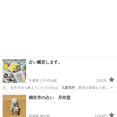
占い鑑定します。
千葉県 八千代台駅
1月1日
す。 生年月日も教えていただければ、
九星気学
、西洋占星術など命占
もいたします。 …
千葉
八千代市
八千代台駅
占い
桐生市の占い 月向堂
群馬県 桐生駅
12月4日