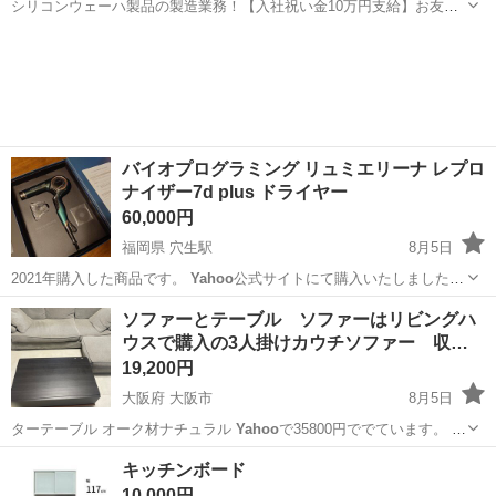
シリコンウェーハ製品の製造業務！【入社祝い金10万円支給】お友達
やカップルとの応募OK◎年間休日129日＆休出なしでプライベート充
佐賀
伊万里市
東山代駅
その他
実♪業務はクリーンルームで快適作業◎自社正社員登用制度あり★1食
300円～の格安食堂あり！《佐...
バイオプログラミング リュミエリーナ レプロ
ナイザー7d plus ドライヤー
60,000円
福岡県 穴生駅
8月5日
2021年購入した商品です。
Yahoo
公式サイトにて購入いたしました。
…
福岡
北九州市
穴生駅
美容家電
ソファーとテーブル ソファーはリビングハ
ウスで購入の3人掛けカウチソファー 収…
19,200円
大阪府 大阪市
8月5日
ターテーブル オーク材ナチュラル
Yahoo
で35800円ででています。 大
きさ…
大阪
大阪市
ソファ
キッチンボード
10,000円