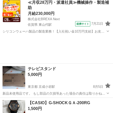
≪月収28万円・派遣社員≫機械操作・製造補
した 詳細下記にてご確認ください https://store.shopping...
助
コンソールボックス
月給230,000円
株式会社BREXA Next
7月21日
提携サイト
佐賀県 東山代駅
シリコンウェーハ製品の製造業務！【入社祝い金10万円支給】お友達
やカップルとの応募OK◎年間休日129日＆休出なしでプライベート充
佐賀
伊万里市
東山代駅
その他
実♪業務はクリーンルームで快適作業◎自社正社員登用制度あり★1食
300円～の格安食堂あり！《佐...
テレビスタンド
5,000円
東京都 京成小岩駅
8月5日
新品未使用品です。 もし部品の欠損等あった場合の責任は取りかねま
すのでご了承下さい。 [商品詳細]
東京
江戸川区
京成小岩駅
収納家具
【CASIO】G-SHOCKＧＡ-200RG
https://store.shopping.
yahoo
.co.jp/universalstore/trd-01.html
1,500円