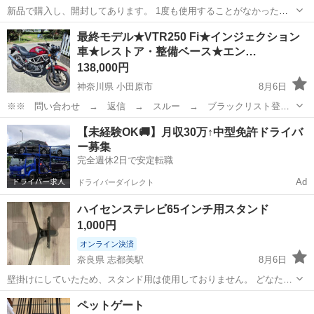
新品で購入し、開封してあります。 1度も使用することがなかったの
で開封しただけのほぼ未使用品になります。 購入しましたが使用する
千葉
柏市
新柏駅
その他
タープテント
最終モデル★VTR250 Fi★インジェクション
機会が全くないため出品しました。 カラー トライアングルホワイト
車★レストア・整備ベース★エン…
タープテント2.5m×2.5m...
138,000円
神奈川県 小田原市
8月6日
※※ 問い合わせ → 返信 → スルー → ブラックリスト登
録 ※※ 致します。良く考えてからお問い合わせください。 【販売者
神奈川
小田原市
ホンダ
クラッチ
【未経験OK🚚】月収30万↑中型免許ドライバ
と購入者は対等だと考えております】 ●お客様精神の強い方 ●上から
ー募集
目線の方 ●言葉のキャッ...
完全週休2日で安定転職
Ad
ドライバーダイレクト
ハイセンステレビ65インチ用スタンド
1,000円
オンライン決済
奈良県 志都美駅
8月6日
壁掛けにしていたため、スタンド用は使用しておりません。 どなたか
いかがでしょうか？ 本体幅約1460mm 高さ(スタンド含む)約908mm 奥
奈良
香芝市
志都美駅
テレビ
ペットゲート
行き(スタンド含む)約365mm 高さ(スタンドなし)約847mm スタンドは