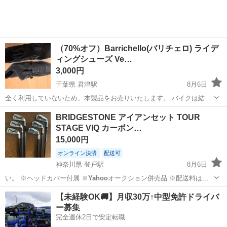
（70%オフ）Barrichello(バリチェロ) ライデ
ィングシューズ Ve…
3,000円
千葉県 君津駅
8月6日
全く利用していないため、本製品をお売りいたします。 バイクは結局
殆ど乗らなかったため、使用回数は10回以下位です。 状態は写真の通
千葉
君津市
君津駅
その他
BRIDGESTONE アイアンセット TOUR
りになりますので、潔癖症等であればご遠慮ください。 ノークレーム
STAGE VIQ カーボン…
ノーリターン、値引き...
15,000円
オンライン決済
配送可
神奈川県 登戸駅
8月6日
い。 ※ヘッドカバー付属 ※
Yahoo
オークション併売品 ※配送料は…
神奈川
川崎市
登戸駅
ゴルフ
アイアン
【未経験OK🚚】月収30万↑中型免許ドライバ
ー募集
完全週休2日で安定転職