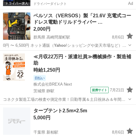
Ad
ドライバーダイレクト
ベルソス（VERSOS）製「21.6V 充電式コー
ドレス電動ドリルドライバー …
2,000円
群馬県 高崎問屋町駅
8月6日
0円 〜 6,500円 ネット通販（
Yahoo
!ショッピングや楽天市場など）で
の実…
群馬
高崎市
高崎問屋町駅
その他
ベルソス
≪月収22万円・派遣社員≫機械操作・製造補
助
時給1,250円
日払い
株式会社BREXA Next
7月21日
提携サイト
茨城県 静駅
コネクタ製造工場の検査や測定作業！日勤専属＆土日祝休み＆年間休
日128日★クリーンルーム内作業★マイカー通勤OK＆無料駐車場あり
茨城
常陸大宮市
静駅
その他
タープテント2.5m×2.5m
★就業先食堂利用可！日払い制度あり！《茨城県常陸大宮市》 人気の
5,000円
工場のお仕事 ◇コネクタ製造工...
千葉県 新柏駅
8月6日