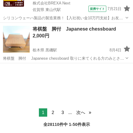
株式会社BREXA Next
7月21日
提携サイト
佐賀県 東山代駅
シリコンウェーハ製品の製造業務！【入社祝い金10万円支給】お友達
やカップルとの応募OK◎年間休日129日＆休出なしでプライベート充
佐賀
伊万里市
東山代駅
その他
将棋盤 脚付 Japanese chessboard
実♪業務はクリーンルームで快適作業◎自社正社員登用制度あり★1食
2,000円
300円～の格安食堂あり！《佐...
栃木県 黒磯駅
8月4日
将棋盤 脚付 Japanese chessboard 取りに来てくれる方のみとさせ
ていただきます。 よろしくおねがいします。 倉庫長期保管品です 新
栃木
那須郡
黒磯駅
その他
将棋盤
品では無いので、こだわりのある方はご...
1
2
3
...
次へ
全28110件中 1-50件表示