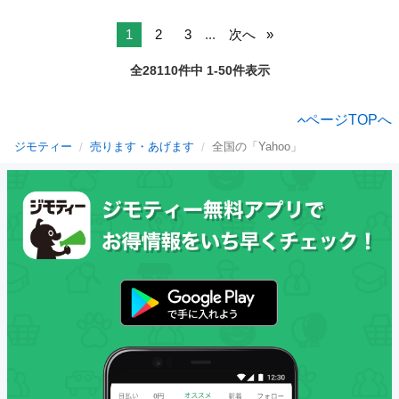
1
2
3
...
次へ
全28110件中 1-50件表示
ページTOPへ
ジモティー
売ります・あげます
全国の「Yahoo」