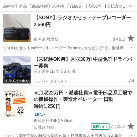
品中古】新品 【商品状態】未使用 【
Yahoo
！】5480円 【支払方法】
現金手渡…
北海道
札幌市
季節、空調家電
【SONY】ラジオカセットテープレコーダー
2,560円
福岡県 城野駅
8月5日
ジオ📻カセット📼テープレコーダー
Yahoo
ショッピングで、後継機種
（CFM-1…
福岡
北九州市
城野駅
オーディオ
SONY
【未経験OK🚚】月収30万↑中型免許ドライバ
ー募集
完全週休2日で安定転職
Ad
ドライバーダイレクト
≪月収22万円・派遣社員≫電子部品系工場で
の機械操作・製造オペレーター 日勤
時給1,250円
日払い
株式会社BREXA Next
7月21日
提携サイト
茨城県 静駅
コネクタ製造工場の検査や測定作業！日勤専属＆土日祝休み＆年間休