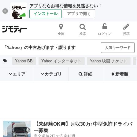
アプリならお得な情報を見逃さない！
インストール
アプリで開く
全国
検索
ログイン
投稿
「Yahoo」の中古あげます・譲ります
人気キーワード
Yahoo BB
Yahoo インターネット
Yahoo 映画 チケット
エリア
カテゴリ
詳細
新着順
【未経験OK🚚】月収30万↑中型免許ドライバ
ー募集
完全週休2日で安定転職