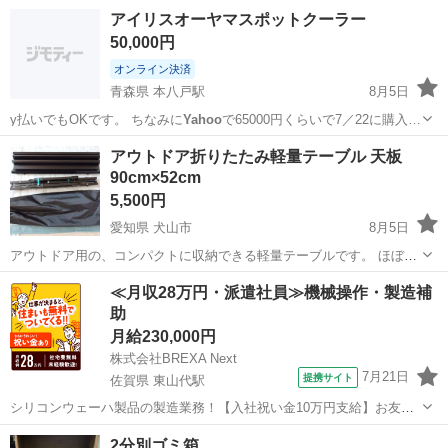
アイリスオーヤマスポットクーラー
50,000円
オンライン決済
青森県 本八戸駅
8月5日
y払いでもOKです。 ちなみに
Yahoo
で65000円くらいで7／22に購入…
青森
八戸市
本八戸駅
季節、空調家電
アウトドア折りたたみ軽量テーブル 天板
90cm×52cm
5,500円
愛知県 犬山市
8月5日
アウトドア用の、コンパクトに収納できる軽量テーブルです。 ほぼ新
品。購入して試しに一度組み立てたのみで、未使用です。 使う機会が
愛知
犬山市
テーブル
アウトドア
≪月収28万円・派遣社員≫機械操作・製造補
なくなったので、使われる方いかがでしょうか。 アルミ ロール 天板
助
90cm×...
月給230,000円
株式会社BREXA Next
7月21日
提携サイト
佐賀県 東山代駅
シリコンウェーハ製品の製造業務！【入社祝い金10万円支給】お友達
やカップルとの応募OK◎年間休日129日＆休出なしでプライベート充
佐賀
伊万里市
東山代駅
その他
2分別ゴミ箱
実♪業務はクリーンルームで快適作業◎自社正社員登用制度あり★1食