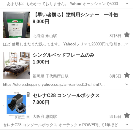
、あまり私にもわかっておりません。
Yahoo
!オークションで5000円
位で落札し…
群馬
高崎市
高崎問屋町駅
掃除用具
【早い者勝ち】塗料用シンナー 一斗缶
9,000円
北海道 永山駅
8月5日
ほど 使用しまだまだ残ってます。
Yahoo
!フリマで23000円で取引され
てい…
北海道
旭川市
永山駅
その他
一斗缶
シングルベッドフレームのみ
1,000円
福岡県 千代県庁口駅
8月5日
https://store.shopping.
yahoo
.co.jp/air-r/air-bed13-s.html?
openExternalBrowser=1 ↑商品リンク参照 【サイズ】 幅103.2×奥行き
福岡
福岡市
千代県庁口駅
ベッド
セレナC28 コンソールボックス
205.3...
7,000円
大阪府 忠岡駅
8月5日
セレナC28 コンソールボックス オーテック e-POWERにて1年ほど使
用していました 目立った傷などありません 車入れ替えで不要になりま
大阪
泉大津市
忠岡駅
内装、インテリア