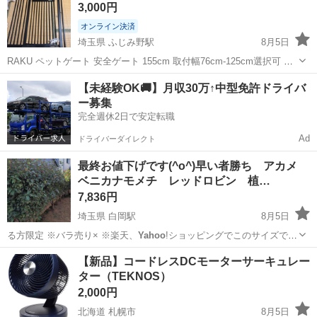
3,000円
左...
オンライン決済
埼玉県 ふじみ野駅
8月5日
RAKU ペットゲート 安全ゲート 155cm 取付幅76cm-125cm選択可 猫
脱走防止フェンス 3.5cm柵間隔 ベビーゲート ペットフェンス ハイタ
埼玉
ふじみ野市
ふじみ野駅
その他
フェンス
【未経験OK🚚】月収30万↑中型免許ドライバ
イプ https://store.shopping.
yahoo
.co...
ー募集
完全週休2日で安定転職
Ad
ドライバーダイレクト
最終お値下げです(^o^)早い者勝ち アカメ
ベニカナモメチ レッドロビン 植…
7,836円
埼玉県 白岡駅
8月5日
る方限定 ※バラ売り× ※楽天、
Yahoo
!ショッピングでこのサイズで1
本20…
埼玉
白岡市
白岡駅
その他
アカメ
【新品】コードレスDCモーターサーキュレー
ター（TEKNOS）
2,000円
北海道 札幌市
8月5日