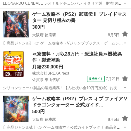
LEONARDO CENBALE レオナルドチェンバレ イタリア製 財布 未使
用ですが、保管キズや汚れが少々ありますが使用には全く影響ありま
香川
高松市
端岡駅
PCパーツ
イタリア製
ゲーム攻略本（PS2）武蔵伝Ⅱ ブレイドマス
せん 大人の雰囲気な落ち着いた方にはより良いと思います 色違いのお
ター 見切り極みの書
品物載せて...
300円
大阪府 徳庵駅
8月5日
〘商品ジャンル〙 👉️ ゲーム攻略本（Vジャンプブックス・ゲームシリ
ーズ） 〘商品名〙 👉️ 武蔵伝Ⅱ ブレイドマスター 見切り極みの書
大阪
東大阪市
徳庵駅
ゲーム攻略本
動画
≪寮無料・月収28万円・派遣社員≫機械操
（スクウェア・エニックス公式 武蔵伝2ブレイドマスター プレイス）
作・製造補助
〘...
月給230,000円
株式会社BREXA Next
7月21日
提携サイト
佐賀県 東山代駅
シリコンウェーハ製品の製造業務！【入社祝い金10万円支給】お友達
やカップルとの応募OK◎年間休日129日＆休出なしでプライベート充
佐賀
伊万里市
東山代駅
その他
ゲーム攻略本（PS2）ブレス オブ ファイアⅤ
実♪業務はクリーンルームで快適作業◎自社正社員登用制度あり★1食
ドラゴンクォーター 公式ガイド…
300円～の格安食堂あり！《佐...
500円
大阪府 徳庵駅
8月5日
〘商品ジャンル📦〙👉️ ゲーム攻略本／公式ガイドブック 〘商品名