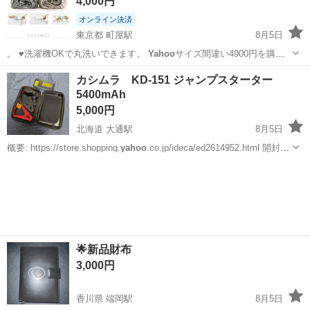
4,000円
す。（青い部分はどこ...
オンライン決済
東京都 町屋駅
8月5日
。 ♥洗濯機OKで丸洗いできます。
Yahoo
サイズ間違い4900円を購入
しました…
東京
荒川区
町屋駅
家具
布団カバー
カシムラ KD-151 ジャンプスターター
5400mAh
5,000円
北海道 大通駅
8月5日
概要: https://store.shopping.
yahoo
.co.jp/ideca/ed2614952.html 開封の
み、結局未使用 車を売ったので、もう必要ありません いつでも渡せま
北海道
札幌市
大通駅
メンテナンス用品
す
🌟新品財布
3,000円
香川県 端岡駅
8月5日