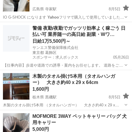
広島県 寺家駅
8月5日
IO G-SHOCK になります
Yahoo
フリマで購入して使用していました
が、…
広島
東広島市
寺家駅
アクセサリー
警備 夜勤/夜勤でガッツリ効率よく稼ごう 日
払い可 業界随一の高日給 副業・Wワ…
日給1万5,500円～
サンエス警備保障株式会社
東京都 葛飾区
スポンサー：求人ボックス
05月26日
【仕事内容】歩道や道路での誘導・案内をお任せします。 道路をご利
用される車両や歩行者の方が安全に安心して通行するために適切に誘
アルバイト・パート
木製のタオル掛け5本用（タオルハンガ
導してください。 勤務地へは直行直帰OKです! <未経験でも安心!!> 丁
ー） 大きさ約40 x 29 x 64cm
寧な研修20hで基本的な知識を...
1,600円
栃木県 黒磯駅
8月5日
木製のタオル掛け5本用 （タオルハンガー） 大きさ約40 x 29 x
64cm 取りに来てくれる方のみとさせていただきます。 よろしくおね
栃木
那須郡
黒磯駅
家具
タオル
MOFMORE 3WAY ペットキャリー バッグ 犬
がいします。 倉庫長期保管品です 新品では...
用キャリー
5,000円