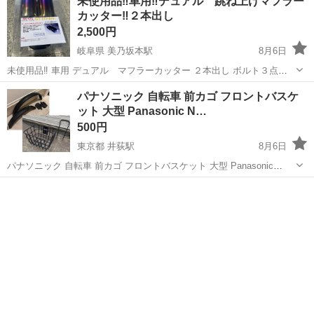
未使用品‼️車用‼️デュアル 跳ね上げマフラー
カッター‼️２本出し
2,500円
岐阜県 美乃坂本駅
8月6日
未使用品‼️ 車用 デュアル マフラーカッター ２本出し ボルト３点で
締めるだけで簡単に取り付けが可能ですー‼️ 間違いで2個買ってしまっ
岐阜
中津川市
美乃坂本駅
アクセサリー
カッター
パナソニック 自転車 前カゴ フロントバスケ
て余ってるので 欲しい方どうぞー‼️ BX-471 マフラーカッターチタン
ット 大型 Panasonic N…
Wハネ...
500円
東京都 井荻駅
8月6日
パナソニック 自転車 前カゴ フロントバスケット 大型 Panasonic
NCB2177S かなり大きめのカゴなので荷物が沢山入ります。 スチール
東京
練馬区
井荻駅
その他
製なので、高級感があり丈夫です。 1~2年使用。 塗装が禿げていた
り、...