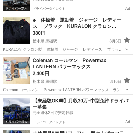
Ad
ドライバーダイレクト
♣ 体操着 運動着 ジャージ レディー
ス ブラック KURALON クラロン…
380円
栃木県 黒磯駅
8月6日
KURALON クラロン製 体操着 ジャージ レディース ブラッ
ク 赤1本線 サイズ: L 部屋着 部活動 作業着等にも 家族が着ないの
栃木
那須郡
黒磯駅
スポーツウェア
体操着
Coleman コールマン Powermax
で出品します 新品では無いので...
LANTERN パワーマックス …
2,400円
栃木県 黒磯駅
8月6日
Coleman コールマン Powermax LANTERN パワーマックス ランタ
ン ガスカートリッジ3本（1本は空です） 頂き物で動作未確認です
栃木
那須郡
黒磯駅
その他
Powermax
【未経験OK🚚】月収30万↑中型免許ドライバ
動作保証出来ません 取りに来てくれる...
ー募集
完全週休2日で安定転職
Ad
ドライバーダイレクト