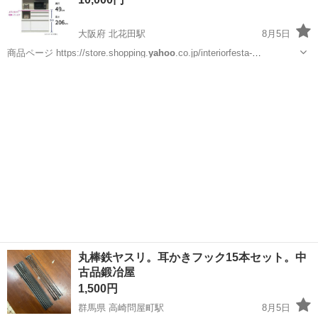
大阪府 北花田駅
8月5日
商品ページ https://store.shopping.
yahoo
.co.jp/interiorfesta-
nagi/10017338.html 使用期間 新品購入後、3年程度 取引期限
大阪
堺市
北花田駅
その他
8/29（土） ...
丸棒鉄ヤスリ。耳かきフック15本セット。中
古品鍛冶屋
1,500円
群馬県 高崎問屋町駅
8月5日