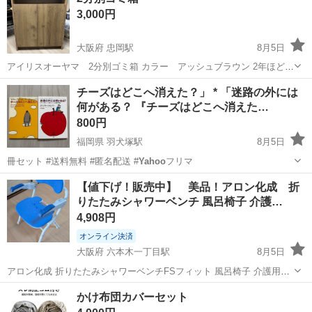
3,000円
300円～の格安食堂あり！《佐...
大阪府 忠岡駅
8月5日
アイリスオーヤマ 2分別ゴミ箱 カラー アッシュブラウン 2年ほど使
用しました 目立った傷などはありません 詳細は下記にてご確認くださ
大阪
泉大津市
忠岡駅
家具
アイリスオーヤマ
チーズはどこへ消えた？」 * 「迷路の外には
い https://store.shopping.
yahoo
.co.jp/irispl...
何がある？ 『チーズはどこへ消えた…
800円
福岡県 羽犬塚駅
8月5日
冊セット #送料無料 #匿名配送 #
Yahoo
フリマ
福岡
筑後市
羽犬塚駅
ビジネス、経済
【値下げ！販売中】 美品！アロン化成 折
りたたみシャワーベンチ 風呂椅子 介護…
4,908円
オンライン決済
大阪府 六本木一丁目駅
8月5日
アロン化成 折りたたみシャワーベンチFSフィット 風呂椅子 介護用品
入浴補助 ブルー 大変キレイな中古商品です。 遠目では、ほぼ新品。
大阪
四條畷市
六本木一丁目駅
家庭用品
浴室
かけ布団カバーセット
若干のキズや汚れがあります。 座り心地が柔らかく、気持ち良いで