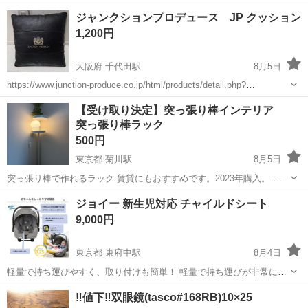
🏷️〙👉️ ブレス オブ ファイアⅤ ドラゴンクォーター 公式ガイドブッ
大阪
東大阪市
徳庵駅
ゲーム攻略本
動画
ジャンクションプロデュース JP クッション
ク 〘本体サイズ📏〙👉️ 約 縦21cm × 横15cm × 厚さ1.5cm...
1,200円
大阪府 千代田駅
8月5日
https://www.junction-produce.co.jp/html/products/detail.php?
product_id=337 ジャンクションプロデュースのクッション 自宅保管品
大阪
河内長野市
千代田駅
内装、インテリア
【受け取り決定】突っ張り棒インテリア
破れとかはないかと思...
突っ張り棒ラック
ジャンクション
500円
東京都 菊川駅
8月5日
突っ張り棒で作れるラック 賃貸にもおすすめです。2023年購入。 萩
原 KTR-3116-WH 突っ張り棒＆パーツ 6点セット(丸型) 丸型／ホワイ
東京
江東区
菊川駅
収納家具
ジョイー 新生児対応 チャイルドシート
ト×ホワイト ※パーツが2つしかありません！！ 経年劣化による傷が
9,000円
ありま...
東京都 東府中駅
8月4日
軽量で持ち運びやすく、取り付けも簡単！ 軽量で持ち運びが非常に便
利で、取り付けの簡単です。 新生児から使用でき、赤ちゃんを乗せた
東京
府中市
東府中駅
ベビー用品
ジョイー
‼️値下‼️双眼鏡(tasco#168RB)10×25
まま移動できる点が特に決め手でした◎ 部屋に運べば、バウンサーに