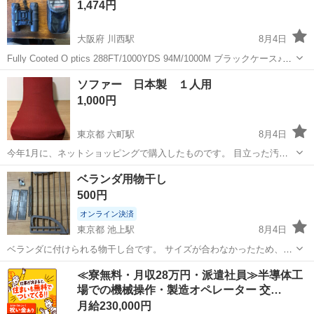
1,474円
なり、店内にも持って行って寝か...
大阪府 川西駅
8月4日
Fully Cooted O ptics 288FT/1000YDS 94M/1000M ブラックケース♪
yahoo
ショッピングで28,000円しますねー♪ 6,000→4,800→3800
大阪
富田林市
川西駅
その他
双眼鏡
ソファー 日本製 １人用
1,000円
東京都 六町駅
8月4日
今年1月に、ネットショッピングで購入したものです。 目立った汚れ
もありません。 カバーも外して洗えるます。 商品名 ソファ サイズ
東京
足立区
六町駅
ソファ
ソファー
ベランダ用物干し
幅：107.5×奥行：58×高さ：57.5cm 座面の厚み：26.5〜29cm...
500円
オンライン決済
東京都 池上駅
8月4日
ベランダに付けられる物干し台です。 サイズが合わなかったため、出
品します。 定価3498円 購入リンク ↓
東京
大田区
池上駅
洗濯用品
≪寮無料・月収28万円・派遣社員≫半導体工
https://store.shopping.
yahoo
.co.jp/ebisu-japan/ck0556-ck0...
場での機械操作・製造オペレーター 交…
月給230,000円