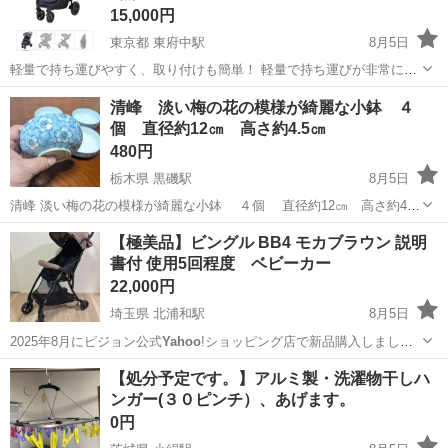
15,000円
東京都 東府中駅
8月5日
軽量で持ち運びやすく、取り付けも簡単！ 軽量で持ち運びが非常に便
利で、取り付けの簡単です。 新生児から使用でき、赤ちゃんを乗せた
東京
府中市
東府中駅
ベビー用品
ジョイーベビーカー
清峰 淡い梅の花の模様が綺麗な小鉢 ４
まま移動できる点が特に決め手でした◎ 部屋に運べば、バウンサーに
個 直径約12㎝ 高さ約4.5㎝
なり、店内にも持って行って寝か...
480円
栃木県 黒磯駅
8月5日
清峰 淡い梅の花の模様が綺麗な小鉢 ４個 直径約12㎝ 高さ約4.5
㎝ 取りに来てくれる方のみとさせていただきます。 よろしくおねがい
栃木
那須郡
黒磯駅
食器
清峰
【極美品】ビングル BB4 モカブラウン 説明
します。 倉庫長期保管品です こ...
書付 使用5回程度 ベビーカー
22,000円
埼玉県 北浦和駅
8月5日
2025年8月にピジョン公式
Yahoo
!ショッピング店で新品購入しまし
た。…
埼玉
さいたま市
北浦和駅
ベビー用品
【処分予定です。】アルミ製・洗濯物干しハ
ンガー(３０ピンチ）、あげます。
0円