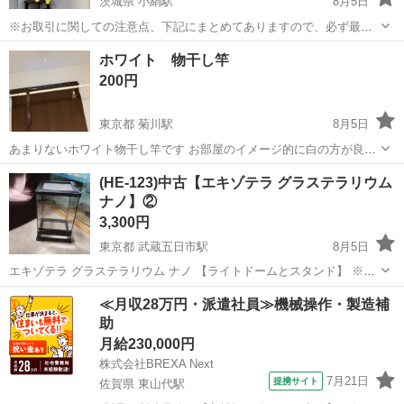
茨城県 小絹駅
8月5日
※お取引に関しての注意点、下記にまとめてありますので、必ず最後
までご一読願います。 商品名：アルミ製・洗濯物干しハンガー(３０ピ
茨城
つくばみらい市
小絹駅
洗濯用品
ホワイト 物干し竿
ンチ） メーカー：シービージャパン 参照ＵＲＬを掲載しますので、細
200円
かい点はそちらの...
東京都 菊川駅
8月5日
あまりないホワイト物干し竿です お部屋のイメージ的に白の方が良い
時があると思います ナスタ ランドリーポールair ホワイト✖️レッド 本
東京
江東区
菊川駅
その他
(HE-123)中古【エキゾテラ グラステラリウム
体:1m〜1.7m伸縮可能 直径3.3cm https://store.shopp...
ナノ】②
3,300円
東京都 武蔵五日市駅
8月5日
エキゾテラ グラステラリウム ナノ 【ライトドームとスタンド】 ※ラ
イトドームは14cm・18cmがあります。 ・多少の傷や汚れはあります
東京
あきる野市
武蔵五日市駅
その他
テラリウム
≪月収28万円・派遣社員≫機械操作・製造補
が美品です。 ※別途3000円にて、お付け出来ます。 ※【譲渡用品状
助
態説明】 ...
月給230,000円
株式会社BREXA Next
7月21日
提携サイト
佐賀県 東山代駅