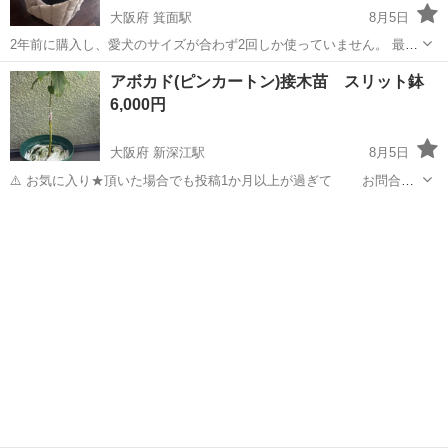
大阪府 箕面駅
8月5日
2年前に購入し、愛犬のサイズが合わず2回しか使っていません。 最後
に使ったのは一年前になりクローゼットで保管していたので臭い等な
大阪
箕面市
箕面駅
その他
アボカド(ピンカートン)接木苗 スリット鉢
いです。 MOFMOREでは現在発売してないらしく、ヤフオフにはなり
6,000円
ますが、URLを貼っ...
大阪府 新深江駅
8月5日
⚠️ お気に入り★頂いた場合でも投稿1か月以上が過ぎて お問合せ
無い場合は再投稿します。ご了承下さいm(._.)m 2026､3月に接木しま
大阪
大阪市
新深江駅
家庭用品
スリット鉢
した。 台木 フェルテ 穂木 ピンカートン 植物は日々変化します。
期間経...