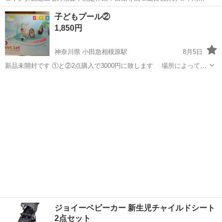
日128日★クリーンルーム内作業★マイカー通勤OK＆無料駐車場あり
茨城
常陸大宮市
静駅
その他
子どもプール②
★就業先食堂利用可！日払い制度あり！《茨城県常陸大宮市》 人気の
1,850円
工場のお仕事 ◇コネクタ製造工...
神奈川県 小田急相模原駅
8月5日
新品未開封です ①と②2点購入で3000円に致します 場所によって
は、お届けいたします。 詳細
神奈川
座間市
小田急相模原駅
おもちゃ
プール
https://store.shopping.
yahoo
.co.jp/amuse37/451569966.html
ジョイーベビーカー 新生児チャイルドシート
2点セット