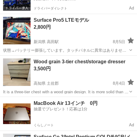
Ad
ドライバーダイレクト
Surface Pro5 LTEモデル
2,800円
新潟県 高田駅
8月5日
状態→バッテリー膨張しています。タッチパネルに異常はありません
背面に凹みがあります 傷も少しあります Windows10 i5-7300U メモリ
新潟
上越市
高田駅
タブレットPC
Surface Pro
Wood grain 3-tier chest/storage dresser
4GB ストレージ120GB Canvaの画像加工用に使っていました SIM...
3,500円
高知県 土佐郡
8月4日
It is a three-tier chest with a wood grain design. It is more solid than a
plastic chest, making it convenient f...
高知
土佐郡
収納家具
チェスト
MacBook Air 13インチ 0円
抽選でプレゼント！応募は1分
Ad
くらしノート
Surface Go 3/Intel Pentium GOLD/64GB/メ