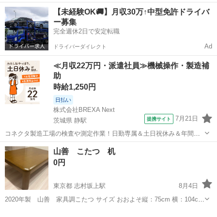
明を全てご確認の上でお願い致します またご購入後は以下の内容すべ
東京
板橋区
西台駅
タブレットPC
Surface Go
【未経験OK🚚】月収30万↑中型免許ドライバ
てに同意されたものとします ※値下げ不可※ Surface Go（第1世代）
ー募集
in...
完全週休2日で安定転職
Ad
ドライバーダイレクト
≪月収22万円・派遣社員≫機械操作・製造補
助
時給1,250円
日払い
株式会社BREXA Next
7月21日
提携サイト
茨城県 静駅
コネクタ製造工場の検査や測定作業！日勤専属＆土日祝休み＆年間休
日128日★クリーンルーム内作業★マイカー通勤OK＆無料駐車場あり
茨城
常陸大宮市
静駅
その他
山善 こたつ 机
★就業先食堂利用可！日払い制度あり！《茨城県常陸大宮市》 人気の
0円
工場のお仕事 ◇コネクタ製造工...
東京都 志村坂上駅
8月4日
2020年製 山善 家具調こたつ サイズ おおよそ縦：75cm 横：104cm
高さ：41cm 状態 表面に7点ほど塗装の削れあり。 また色が薄
東京
板橋区
志村坂上駅
テーブル