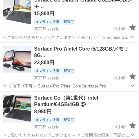
モ…
15,800円
オンライン決済
配送可
東京都 西台駅
8月4日
～ご覧いただきありがとうございます～ ※値下げ不可※ Surface Go
3/Intel Pentium GOLD/64GB/メモリ4GB ④ ◆状態◆ 背面にスレ・細
東京
板橋区
西台駅
タブレットPC
Surface Pro 7/intel Core i5/128GB/メモリ
かい傷などの使用感があります（液晶画面...
8G…
23,800円
オンライン決済
配送可
東京都 西台駅
8月4日
す ※値下げ不可※ Surface Pro 7/intel Core
Surface\ Pro
東京
板橋区
西台駅
タブレットPC
Surface Pro
Surface Go（第1世代）intel
Pentium/64GB/4GB ⑤
8,980円
オンライン決済
配送可
東京都 西台駅
8月4日
～ご覧いただきありがとうございます～ ※ご質問等は画像・下記の説