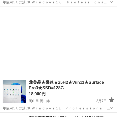
即使用OK 交渉OK Ｗｉｎｄｏｗｓ１０ Ｐｒｏｆｅｓｓｉｏｎａｌ
６４ビット版 Ｃｏｒｅｉ５ ４３００Ｕ メモリ ４ＧＢ、 ＳＳＤ １
岡山
岡山市
パソコン
Surface Pro
２８ＧＢ。 液晶は１２インチ 付属品は一切有りません...
⑪美品★爆速★25H2★Win11★Surface
Pro3★SSD=128G…
18,000円
岡山県 岡山市
8月7日
即使用OK 交渉OK Ｗｉｎｄｏｗｓ１1 Ｐｒｏｆｅｓｓｉｏｎａｌ ６
４ビット版 Ｃｏｒｅｉ５ ４３００Ｕ メモリ ４ＧＢ、 ＳＳＤ １２
岡山
岡山市
パソコン
Surface Pro