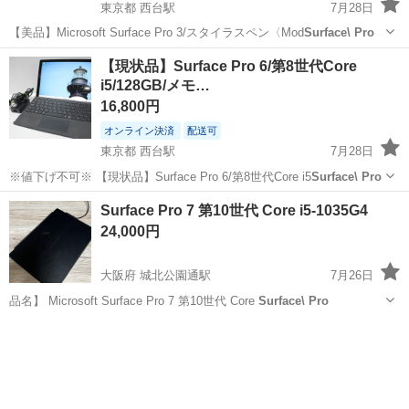
東京都 西台駅
7月28日
【美品】Microsoft Surface Pro 3/スタイラスペン〈Mod
Surface\ Pro
東京
板橋区
西台駅
その他
【現状品】Surface Pro 6/第8世代Core
i5/128GB/メモ…
16,800円
オンライン決済
配送可
東京都 西台駅
7月28日
※値下げ不可※ 【現状品】Surface Pro 6/第8世代Core i5
Surface\ Pro
東京
板橋区
西台駅
タブレットPC
第8世代
Surface Pro 7 第10世代 Core i5-1035G4
24,000円
大阪府 城北公園通駅
7月26日
品名】 Microsoft Surface Pro 7 第10世代 Core
Surface\ Pro
大阪
大阪市
城北公園通駅
タブレットPC