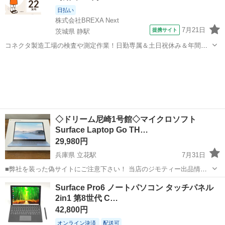
日払い
株式会社BREXA Next
7月21日
提携サイト
茨城県 静駅
コネクタ製造工場の検査や測定作業！日勤専属＆土日祝休み＆年間休
日128日★クリーンルーム内作業★マイカー通勤OK＆無料駐車場あり
茨城
常陸大宮市
静駅
その他
★就業先食堂利用可！日払い制度あり！《茨城県常陸大宮市》 人気の
工場のお仕事 ◇コネクタ製造工...
◇ドリーム尼崎1号館◇マイクロソフト
Surface Laptop Go TH…
29,980円
兵庫県 立花駅
7月31日
■弊社を装った偽サイトにご注意下さい！ 当店のジモティー出品情
報、画像が複数の偽サイトに転載されていることが確認されておりま
兵庫
尼崎市
立花駅
ノートパソコン
ドリーム
Surface Pro6 ノートパソコン タッチパネル
す。 これらのサイトに関しましては、当店とは一切関係がございませ
2in1 第8世代 C…
ん。 偽サイトへのアクセスや個...
42,800円
オンライン決済
配送可