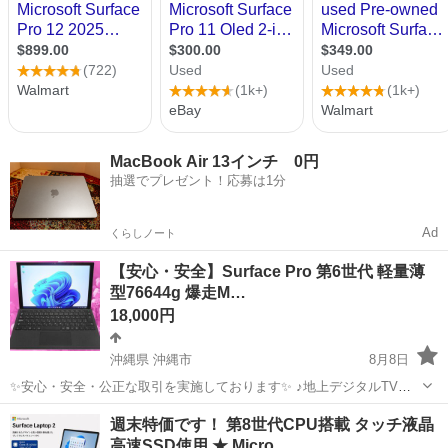
MacBook Air 13インチ 0円
抽選でプレゼント！応募は1分
Ad
くらしノート
【安心・安全】Surface Pro 第6世代 軽量薄
型76644g 爆走M…
18,000円
沖縄県 沖縄市
8月8日
✨安心・安全・公正な取引を実施しております✨ ♪地上デジタルTVチ
ューナー♪ ☑️テレビ番組をパソコンで観れる・撮れる！ ☑️電子番組表
沖縄
沖縄市
ノートパソコン
動画
週末特価です！ 第8世代CPU搭載 タッチ液晶
対応！ 録画予約もＯＫ！ ☑️オプション 500円 *️⃣✴️取引場所は、...
高速SSD使用 ★ Micro…