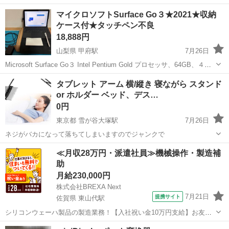
マイクロソフトSurface Go３★2021★収納
ケース付★タッチペン不良
18,888円
山梨県 甲府駅
7月26日
Microsoft Surface Go３ Intel Pentium Gold プロセッサ、64GB、４GB
RAM ・初期化済（画面参照） Initialized ・タッチペンは先端欠損（機
山梨
甲府市
甲府駅
タブレットPC
Surface Go
タブレット アーム 横/縱き 寝ながら スタンド
能しません）...
or ホルダー ベッド、デス…
0円
東京都 雪が谷大塚駅
7月26日
ネジがバカになって落ちてしまいますのでジャンクで
東京
大田区
雪が谷大塚駅
バッグ
≪月収28万円・派遣社員≫機械操作・製造補
助
月給230,000円
株式会社BREXA Next
7月21日
提携サイト
佐賀県 東山代駅
シリコンウェーハ製品の製造業務！【入社祝い金10万円支給】お友達
やカップルとの応募OK◎年間休日129日＆休出なしでプライベート充
佐賀
伊万里市
東山代駅
その他