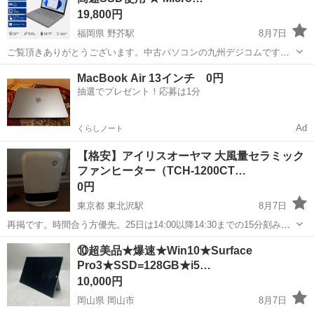
19,800円
福岡県 野芥駅
8月7日
ご覧頂きありがとうございます。中古パソコンの九州デジコムです。
Microsoftの第8世代CPU搭載Windowsタブレットパソコンです！限定2
福岡
福岡市
野芥駅
タブレットPC
第8世代
MacBook Air 13インチ 0円
台！ Windows11正式対応のパソコンを初めて扱う方にお勧めです！...
抽選でプレゼント！応募は1分
Ad
くらしノート
【格安】アイリスオーヤマ 大風量セラミック
ファンヒーター（TCH-1200CT…
0円
東京都 東北沢駅
8月7日
再掲です。時間合う方優先。25日は14:00以降14:30までの15分刻みで
対応可能です。 ———- アイリスオーヤマ（IRIS OHYAMA）のコンパ
東京
渋谷区
東北沢駅
季節、空調家電
人感センサー
⑩超美品★爆速★Win10★Surface
クトな大風量セラミックファンヒーター（2019年製）です。 1200W...
Pro3★SSD=128GB★i5…
10,000円
岡山県 岡山市
8月7日