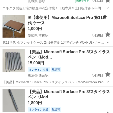
7月21日
提携サイト
茨城県 静駅
コネクタ製造工場の検査や測定作業！日勤専属＆土日祝休み＆年間休
日128日★クリーンルーム内作業★マイカー通勤OK＆無料駐車場あり
茨城
常陸大宮市
静駅
その他
✴️【未使用】Microsoft Surface Pro 第11世
★就業先食堂利用可！日払い制度あり！《茨城県常陸大宮市》 人気の
代 ケース
工場のお仕事 ◇コネクタ製造工...
1,000円
愛知県 前後駅
7月28日
第11世代 タブレットケース 2in1モデル 13型/インチ PC+PUレザー製
の商品です 購入しましたが、欲しいイメージと違ったのでお譲りしま
愛知
豊明市
前後駅
タブレットPC
Surface Pro
【美品】Microsoft Surface Pro 3/スタイラス
す。 開封しただけで未使用品になります。 カラー ローズゴールド 取
ペン〈Mod…
りに来...
15,000円
オンライン決済
配送可
東京都 西台駅
7月28日
【美品】Microsoft Surface Pro 3/スタイラスペン〈Mod
Surface\ Pro
東京
板橋区
西台駅
その他
スタイラスペン
【美品】Microsoft Surface Pro 3/スタイラス
ペン〈Mod…
1,800円
オンライン決済
配送可