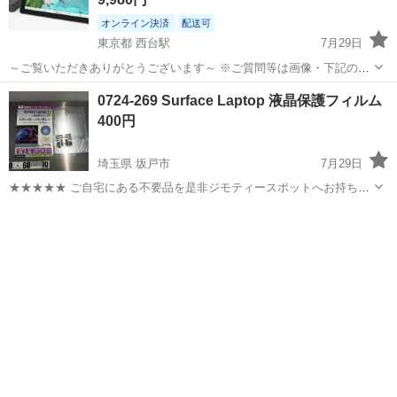
オンライン決済
配送可
東京都 西台駅
7月29日
～ご覧いただきありがとうございます～ ※ご質問等は画像・下記の説
明を全てご確認の上でお願い致します またご購入後は以下の内容すべ
東京
板橋区
西台駅
ノートパソコン
Surface Go
0724-269 Surface Laptop 液晶保護フィルム
てに同意されたものとします ※値下げ不可※ Surface Go（第1世代）
400円
In...
埼玉県 坂戸市
7月29日
★★★★★ ご自宅にある不要品を是非ジモティースポットへお持ち込
みしませんか？ 家電、趣味・スポーツ・レジャー用品、こども用品、
埼玉
坂戸市
その他
液晶保護フィルム
衣料服飾品、生活雑貨、家具、本、CD・DVDなどが無料でまとめて持
ち込めます！ ※詳細はこ...