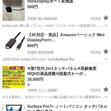
miniDisplayポート変換器
実♪業務はクリーンルームで快適作業◎自社正社員登用制度あり★1食
500円
300円～の格安食堂あり！《佐...
京都府 桃山御陵前駅
7月26日
surface pro 用に使っていた、miniディスプレイポート変換器です。
Amazon製です。
京都
京都市
桃山御陵前駅
その他
ポート
【4K対応・美品】Amazonベーシック Mini
DisplayPort t…
800円
宮城県 陸前高砂駅
7月25日
(2009-2014) Surface Pro (1-6) / Surfa
Surface\ Pro
宮城
仙台市
陸前高砂駅
OA用品
Mini
✡️第7世代 2in1タッチパネル✡️高解像度
WQHD液晶搭載✡️脱着式キーボ…
28,000円
沖縄県 てだこ浦西駅
7月25日
✡️まず最初に、当方のプロフィール欄に記載されている✴️重要事項✴️を
必ずご覧くださいますよう、お願いします。 ✡️当方のパソコンに、興
沖縄
沖縄市
てだこ浦西駅
ノートパソコン
Surface Pro7+ ノートパソコン タッチパネル
味を持ってくださり、ありがとうございます。 ✴️ 常に購入者様の目線