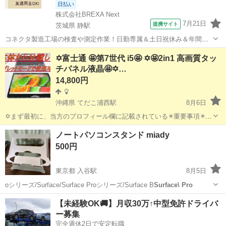
日払い
株式会社BREXA Next
7月21日
提携サイト
茨城県 静駅
コネクタ製造工場の検査や測定作業！日勤専属＆土日祝休み＆年間休
日128日★クリーンルーム内作業★マイカー通勤OK＆無料駐車場あり
茨城
常陸大宮市
静駅
その他
✡️富士通 🤩第7世代 i5🤩 ✡️🤩2in1 高画質タッ
★就業先食堂利用可！日払い制度あり！《茨城県常陸大宮市》 人気の
チパネル液晶🤩✡️…
工場のお仕事 ◇コネクタ製造工...
14,800円
沖縄県 てだこ浦西駅
8月6日
✡️まず最初に、当方のプロフィール欄に記載されている✴️重要事項✴️を
必ずご覧くださいますよう、お願いします。 ✡️当方のパソコンに、興
沖縄
沖縄市
てだこ浦西駅
ノートパソコン
ノートパソコンスタンド miady
味を持ってくださり、ありがとうございます。 ✴️ 常に購入者様の目線
インストール
500円
に立...
東京都 入谷駅
8月5日
oシリーズ/Surface/Surface Proシリーズ/Surface B
Surface\ Pro
東京
台東区
入谷駅
周辺機器
【未経験OK🚚】月収30万↑中型免許ドライバ
ー募集
完全週休2日で安定転職