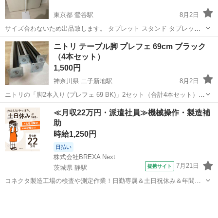
東京都 鶯谷駅
8月2日
サイズ合わないため出品致します。 タブレット スタンド タブレット
アーム スタンド 寝ながら 360度回転 高さ調節 折り畳み式 フレキシブ
東京
台東区
鶯谷駅
照明器具
スタンド
ニトリ テーブル脚 プレフェ 69cm ブラック
ルアーム 根元強化 下垂防止 スマホ スタンド 4.5〜12インチ for iPa...
（4本セット）
1,500円
神奈川県 二子新地駅
8月2日
ニトリの「脚2本入り (プレフェ 69 BK)」2セット（合計4本セット）で
す。未使用に近い非常に綺麗な状態です。 内容: テーブル用の脚 4本
神奈川
川崎市
二子新地駅
テーブル
≪月収22万円・派遣社員≫機械操作・製造補
（2セット分）。ニトリの対応天板や、DIY用の互換天板にご使用いた
助
だけます。 ...
時給1,250円
日払い
株式会社BREXA Next
7月21日
提携サイト
茨城県 静駅
コネクタ製造工場の検査や測定作業！日勤専属＆土日祝休み＆年間休
日128日★クリーンルーム内作業★マイカー通勤OK＆無料駐車場あり
茨城
常陸大宮市
静駅
その他
★就業先食堂利用可！日払い制度あり！《茨城県常陸大宮市》 人気の
工場のお仕事 ◇コネクタ製造工...