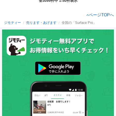
全3099件中 1-50件表示
ページTOPへ
ジモティー
売ります・あげます
全国の「Surface Pro」