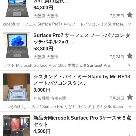
2in1 第11世代…
インストール
に立...
64,800円
大阪府 大阪市
7月25日
crosoft サーフェス Surface Pro7+ 中古ノートパソコン（タ
Surface\
Pro
大阪
大阪市
ノートパソコン
Surface Pro
Surface Pro7 サーフェス ノートパソコン タ
ッチパネル 2in1 …
58,800円
大阪府 大阪市
7月24日
ソフト Microsoft Surface Pro7 1866 中古2in1タ
Surface\ Pro
大阪
大阪市
ノートパソコン
第10世代
☆スタンド・バイ・ミー Stand by Me BE13
ノートパソコンスタン…
3,000円
神奈川県 港南台駅
7月24日
コンが適用し、iPad / Surface Pro など12.9インチまでのタ
Surface\
Pro
神奈川
横浜市
港南台駅
その他
スタンド
新品★Microsoft Surface Pro 3ケース★６点
セット
4,500円