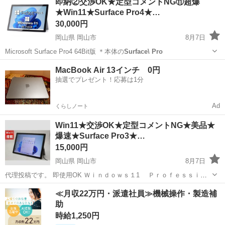
即納②交渉OK★定型コメントNG⑪超爆
８ＧＢ。 液晶は１２インチ 付属品は一切有りません...
★Win11★Surface Pro4★…
30,000円
岡山県 岡山市
8月7日
Microsoft Surface Pro4 64Bit版 ＊本体の
Surface\ Pro
岡山
岡山市
パソコン
Surface Pro
MacBook Air 13インチ 0円
抽選でプレゼント！応募は1分
Ad
くらしノート
Win11★交渉OK★定型コメントNG★美品★
爆速★Surface Pro3★…
15,000円
岡山県 岡山市
8月7日
代理投稿です。 即使用OK Ｗｉｎｄｏｗｓ１1 Ｐｒｏｆｅｓｓｉｏ
ｎａｌ ６４ビット版 Ｃｏｒｅｉ５ ４３００Ｕ １．９ＧＨｚから
岡山
岡山市
パソコン
Surface Pro
≪月収22万円・派遣社員≫機械操作・製造補
２．５ＧＨｚ メモリー４ＧＢ、 ＳＳＤ１２８ＧＢです。 液晶...
助
時給1,250円