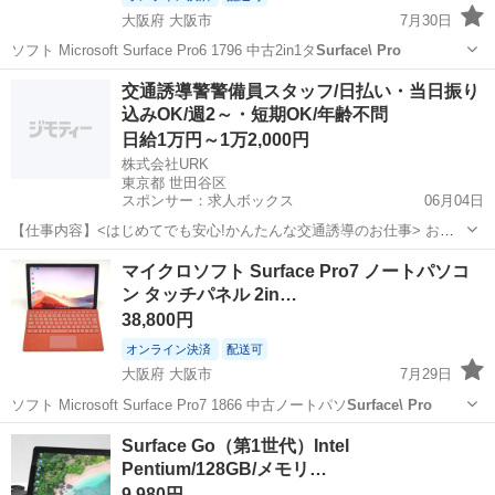
大阪府 大阪市
7月30日
ソフト Microsoft Surface Pro6 1796 中古2in1タ
Surface\ Pro
大阪
大阪市
ノートパソコン
Surface Pro
交通誘導警警備員スタッフ/日払い・当日振り
込みOK/週2～・短期OK/年齢不問
日給1万円～1万2,000円
株式会社URK
東京都 世田谷区
スポンサー：求人ボックス
06月04日
【仕事内容】<はじめてでも安心!かんたんな交通誘導のお仕事> お願
いするのは、住宅街の工事現場で車や人を安全に誘導するお仕事で
アルバイト・パート
マイクロソフト Surface Pro7 ノートパソコ
す。 工事現場といっても、住宅街が多いので、交通量は少なめで落ち
ン タッチパネル 2in…
着いた環境。 しかも、複雑な片側交互通行...
38,800円
オンライン決済
配送可
大阪府 大阪市
7月29日
ソフト Microsoft Surface Pro7 1866 中古ノートパソ
Surface\ Pro
大阪
大阪市
ノートパソコン
第10世代
Surface Go（第1世代）Intel
Pentium/128GB/メモリ…
9,980円