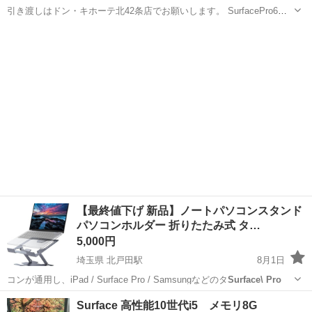
引き渡しはドン・キホーテ北42条店でお願いします。 SurfacePro6で
す。 ACアダプタも付属しており、キーボードもあり、箱もありで状態
北海道
札幌市
麻生駅
ノートパソコン
もきれいな美品です。 キーボードの側面がぼろぼろになっているとか
そのよう...
【最終値下げ 新品】ノートパソコンスタンド
パソコンホルダー 折りたたみ式 タ…
5,000円
埼玉県 北戸田駅
8月1日
コンが通用し、iPad / Surface Pro / Samsungなどのタ
Surface\ Pro
埼玉
戸田市
北戸田駅
周辺機器
スタンド
Surface 高性能10世代i5 メモリ8G