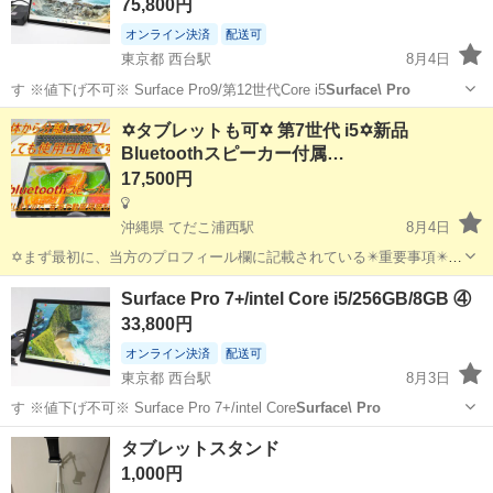
75,800円
オンライン決済
配送可
東京都 西台駅
8月4日
す ※値下げ不可※ Surface Pro9/第12世代Core i5
Surface\ Pro
東京
板橋区
西台駅
タブレットPC
Surface Pro
✡️タブレットも可✡️ 第7世代 i5✡新品
Bluetoothスピーカー付属…
17,500円
沖縄県 てだこ浦西駅
8月4日
✡️まず最初に、当方のプロフィール欄に記載されている✴️重要事項✴️を
必ずご覧くださいますよう、お願いします。 ✡️当方のパソコンに、興
沖縄
沖縄市
てだこ浦西駅
ノートパソコン
Surface Pro 7+/intel Core i5/256GB/8GB ④
味を持ってくださり、ありがとうございます。 ✴️ 常に購入者様の目線
インストール
33,800円
に立...
オンライン決済
配送可
東京都 西台駅
8月3日
す ※値下げ不可※ Surface Pro 7+/intel Core
Surface\ Pro
東京
板橋区
西台駅
タブレットPC
タブレットスタンド
1,000円