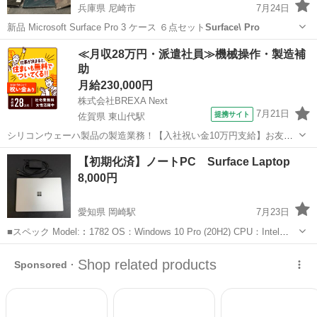
兵庫県 尼崎市
7月24日
新品 Microsoft Surface Pro 3 ケース ６点セット
Surface\ Pro
兵庫
尼崎市
その他
ケース
≪月収28万円・派遣社員≫機械操作・製造補
助
月給230,000円
株式会社BREXA Next
7月21日
提携サイト
佐賀県 東山代駅
シリコンウェーハ製品の製造業務！【入社祝い金10万円支給】お友達
やカップルとの応募OK◎年間休日129日＆休出なしでプライベート充
佐賀
伊万里市
東山代駅
その他
【初期化済】ノートPC Surface Laptop
実♪業務はクリーンルームで快適作業◎自社正社員登用制度あり★1食
8,000円
300円～の格安食堂あり！《佐...
愛知県 岡崎駅
7月23日
■スペック Model:︰1782 OS：Windows 10 Pro (20H2) CPU：Intel
Core m3-7Y30 1.00GHz メモリ (RAM)：4.00 GB ディスプレイ：13.5
愛知
岡崎市
岡崎駅
周辺機器
サーフェス
インチ Pixel...