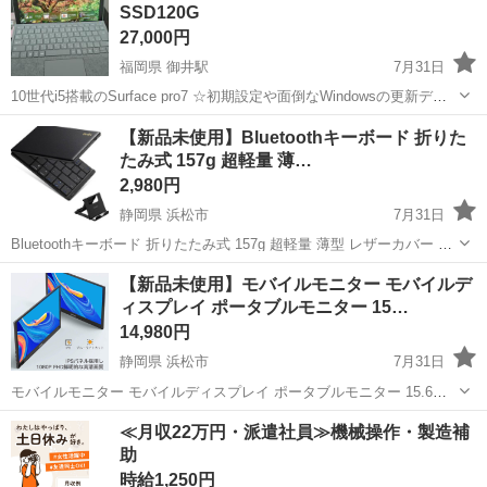
SSD120G
27,000円
福岡県 御井駅
7月31日
10世代i5搭載のSurface pro7 ☆初期設定や面倒なWindowsの更新デー
タは最新11まで更新済み！！ ☆電源投入していだければ初心者の方で
福岡
久留米市
御井駅
タブレットPC
SSD
【新品未使用】Bluetoothキーボード 折りた
もすぐにご使用可能です。 ☆ビジネス・学業・副業など幅広くご...
たみ式 157g 超軽量 薄…
2,980円
静岡県 浜松市
7月31日
Bluetoothキーボード 折りたたみ式 157g 超軽量 薄型 レザーカバー 財
布型 ワイヤレスキーボード USB 薄型 IOS/Android/Windows に対応 ス
静岡
浜松市
その他
キーボード
【新品未使用】モバイルモニター モバイルデ
マホ用 スタンド付 【テレワーク リモート 在...
ィスプレイ ポータブルモニター 15…
14,980円
静岡県 浜松市
7月31日
モバイルモニター モバイルディスプレイ ポータブルモニター 15.6イ
ンチ ゲームモニター IPS液晶パネル 1920x1080FHD 薄型 軽量 内蔵ス
静岡
浜松市
パソコン
モニター
≪月収22万円・派遣社員≫機械操作・製造補
ピーカー USB Type-C/標準HDMI/mini DP スタンド...
助
時給1,250円