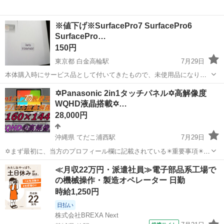
※値下げ※SurfacePro7 SurfacePro6
SurfacePro…
150円
東京都 白金高輪駅
7月29日
本体購入時にサービス品として付いてきたもので、未使用品になりま
す。
東京
港区
白金高輪駅
周辺機器
✡️Panasonic 2in1タッチパネル✡️高解像度
WQHD液晶搭載✡️…
28,000円
沖縄県 てだこ浦西駅
7月29日
✡️まず最初に、当方のプロフィール欄に記載されている✴️重要事項✴️を
必ずご覧くださいますよう、お願いします。 ✡️当方のパソコンに、興
沖縄
沖縄市
てだこ浦西駅
ノートパソコン
≪月収22万円・派遣社員≫電子部品系工場で
味を持ってくださり、ありがとうございます。 ✴️ 常に購入者様の目
の機械操作・製造オペレーター 日勤
インストール
線...
時給1,250円
日払い
株式会社BREXA Next