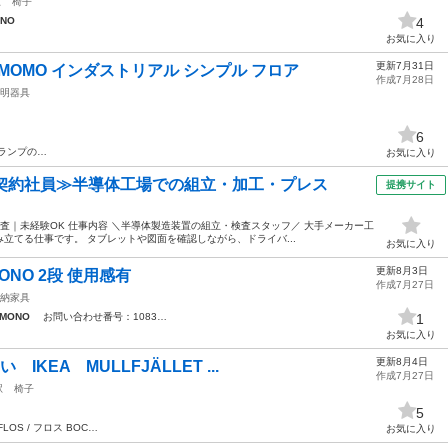
駅
椅子
ONO
4
お気に入り
更新7月31日
MOMO インダストリアル シンプル フロア
作成7月28日
明器具
6
ランプの…
お気に入り
・契約社員≫半導体工場での組立・加工・プレス
提携サイト
査｜未経験OK 仕事内容 ＼半導体製造装置の組立・検査スタッフ／ 大手メーカー工
立てる仕事です。 タブレットや図面を確認しながら、ドライバ...
お気に入り
更新8月3日
ONO 2段 使用感有
作成7月27日
納家具
EMONO
お問い合わせ番号：1083…
1
お気に入り
更新8月4日
KEA MULLFJÄLLET ...
作成7月27日
駅
椅子
5
FLOS / フロス BOC…
お気に入り