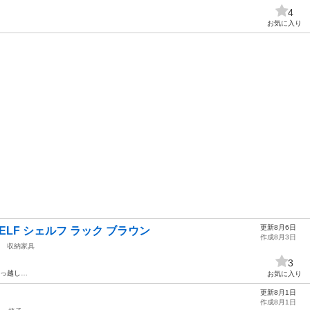
4
お気に入り
更新8月6日
SHELF シェルフ ラック ブラウン
作成8月3日
収納家具
3
引っ越し…
お気に入り
更新8月1日
作成8月1日