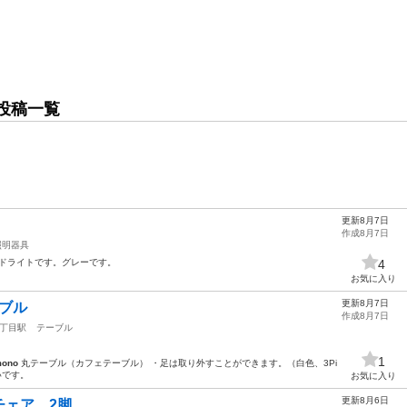
投稿一覧
更新8月7日
作成8月7日
照明器具
ドライトです。グレーです。
4
お気に入り
更新8月7日
ーブル
作成8月7日
丁目駅
テーブル
1
mono
丸テーブル（カフェテーブル） ・足は取り外すことができます。（白色、3Pi
いです。
お気に入り
更新8月6日
チェア 2脚