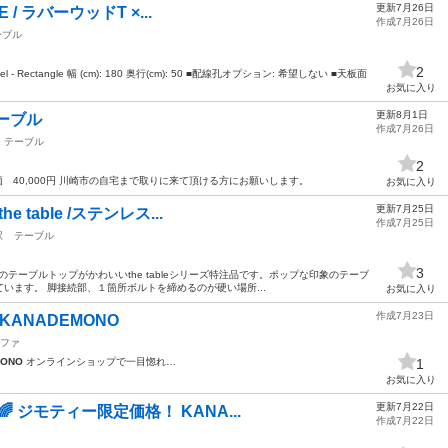
更新7月26日
E / ラバーウッドT ×...
作成7月26日
ーブル
2
eel - Rectangle 幅 (cm): 180 奥行(cm): 50 ■配線孔オプション: 希望しない ■天板面
お気に入り
更新8月1日
テーブル
作成7月26日
テーブル
2
 40,000円 川崎市の自宅まで取りに来て頂ける方にお願いします。
お気に入り
更新7月25日
e table /ステンレス...
作成7月25日
駅
テーブル
3
ンジのテーブルトップがかわいいthe tableシリーズ特注品です。ポップな印象のテーブ
います。 脚接続部、１箇所ボルトを締めるのが硬い場所...
お気に入り
作成7月23日
ANADEMONO
ファ
MONO
オンラインショップで一目惚れ…
1
お気に入り
更新7月22日
🌈 ジモティー限定価格！ KANA...
作成7月22日