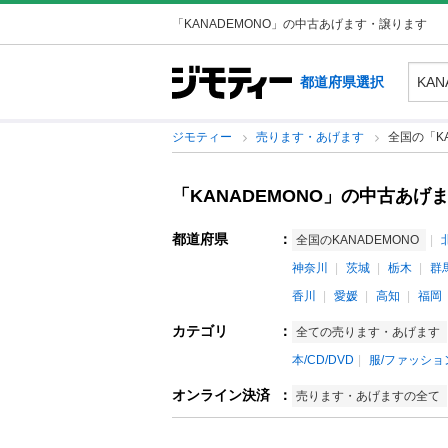
「KANADEMONO」の中古あげます・譲ります
都道府県選択
ジモティー
売ります・あげます
全国の「KA
「KANADEMONO」の中古あげ
都道府県
：
全国のKANADEMONO
神奈川
茨城
栃木
群
香川
愛媛
高知
福岡
カテゴリ
：
全ての売ります・あげます
本/CD/DVD
服/ファッショ
オンライン決済
：
売ります・あげますの全て