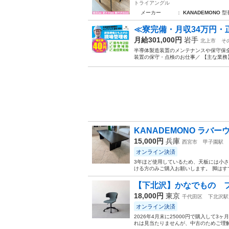
トライアングル
メーカー ：
KANADEMONO
型
≪寮完備・月収34万円・
月給301,000円
岩手
北上市
そ
半導体製造装置のメンテナンスや保守保全
装置の保守・点検のお仕事／ 【主な業務】
KANADEMONO ラバ
15,000円
兵庫
西宮市
甲子園駅
オンライン決済
3年ほど使用しているため、天板には小
ける方のみご購入お願いします。 脚はす
【下北沢】かなでもの 
18,000円
東京
千代田区
下北沢駅
オンライン決済
2026年4月末に25000円で購入して
れは見当たりませんが、中古のためご理解願いま