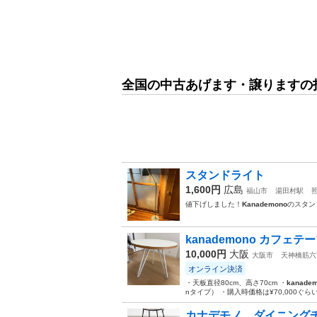
全国の中古あげます・譲りますの
スタンドライト
1,600円
広島
福山市
湯田村駅
値下げしました！
Kanademono
のスタン
kanademono カフェテ
10,000円
大阪
大阪市
天神橋筋六
オンライン決済
・天板直径80cm、高さ70cm ・
kanade
nタイプ） ・購入時価格は¥70,000ぐら
カナデモノ ダイニング