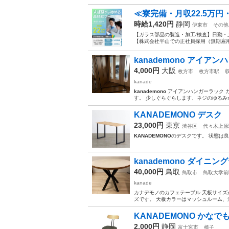
≪寮完備・月収22.5万
時給1,420円
静岡
伊東市
その他
【ガラス部品の製造・加工/検査】日勤・
【株式会社平山での正社員採用（無期雇用派
kanademono アイア
4,000円
大阪
枚方市
枚方市駅
kanade
kanademono
アイアンハンガーラック 
す。 少しぐらぐらします、ネジのゆるみか
KANADEMONO デスク
23,000円
東京
渋谷区
代々木上原
KANADEMONO
のデスクです。 状態は
kanademono ダイニン
40,000円
鳥取
鳥取市
鳥取大学前
kanade
カナデモノのカフェテーブル 天板サイズが
ズです。 天板カラーはマッシュルーム、
KANADEMONO かなで
2,000円
静岡
富士宮市
椅子