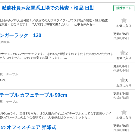
円・派遣社員≫家電系工場での検査・検品 日勤
提携サイト
土日休み／即入居可能！／伊豆でのんびりライフ♪ ガラス部品の製造・加工/検査
遣）となります】 「2人で同じ職場で働きたい」 「仕事も休みも一...
お気に入り
更新8月5日
ンハンガーラック 120
作成8月5日
収納家具
2
カナデモノのハンガーラックです。 きれいな状態ですのでまだまだお使いいただけま
もしれません。 なので格安でお譲りします。 ...
お気に入り
更新8月4日
作成8月4日
駅
テーブル
良いで…
3
お気に入り
更新8月4日
グテーブル カフェテーブル 90cm
作成8月4日
駅
テーブル
90cmです。 定価8万円程。 2-3人用のダイニングテーブルとしても丁度良いサイ
淡いグレージュのような色味です。 天板側面はウォールナットカ...
お気に入り
更新8月5日
もの オフィスチェア 昇降式
作成8月3日