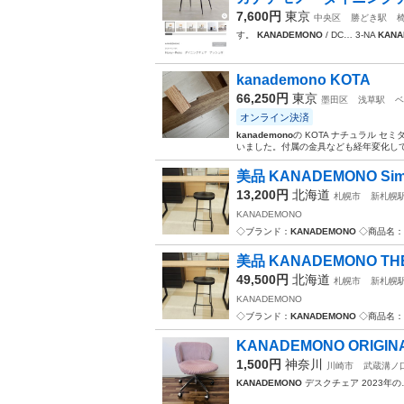
7,600円
東京
中央区
勝どき駅
す。
KANADEMONO
/ DC… 3-NA
KAN
kanademono KOTA
66,250円
東京
墨田区
浅草駅
ベ
オンライン決済
kanademono
の KOTA ナチュラル セ
いました。付属の金具なども経年変化して
美品 KANADEMONO Simpl
13,200円
北海道
札幌市
新札幌
KANADEMONO
◇ブランド：
KANADEMONO
◇商品名：S
美品 KANADEMONO TH
49,500円
北海道
札幌市
新札幌
KANADEMONO
◇ブランド：
KANADEMONO
◇商品名：T
KANADEMONO ORIGINALS
1,500円
神奈川
川崎市
武蔵溝ノ
KANADEMONO
デスクチェア 2023年の