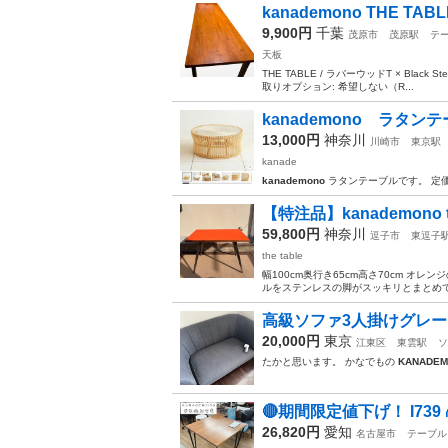
kanademono THE TABL
9,900円
千葉
茂原市
茂原駅
テ
天板
THE TABLE / ラバーウッドT × Black St
取りオプション: 希望しない（R...
kanademono ラタン
13,000円
神奈川
川崎市
東京駅
kanade
kanademono
ラタンテーブルです。 定価
【特注品】kanademono th
59,800円
神奈川
逗子市
東逗子
the table
幅100cm奥行き65cm高さ70cm オレ
ルをステンレスの脚がスッキリとまとめて
高級ソファ3人掛けグレーK
20,000円
東京
江東区
東雲駅
ソ
たかと思います。 かなでもの
KANADE
🔴期間限定値下げ！ I739 
26,820円
愛知
名古屋市
テーブル