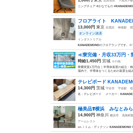
世田谷区
下高井戸
ニングチェア #かなでもの #
KANADEM
フロアライト KANADE
13,000円
東京
目黒区
神泉駅
照
オンライン決済
インダストリアル
KANADEMONO
のフロアランプです。※
≪寮完備・月収33万円
時給1,450円
宮城
その他
寮費実質1万円台｜半導体装置の組立・検
場内で、半導体をつくるための装置を組み
テレビボード KANADEM
14,300円
茨城
守谷市
守谷駅
収
名：テレビボード メーカー：
KANAD
極美品❣️横浜 みなとみらい I
14,900円
神奈川
横浜市
高島町
アームレスト
on. / トム・ディクソン
KANADEMONO