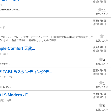
作成8月6日
椅子
ADEMONO
ORIG…
11
お気に入り
更新8月6日
作成8月6日
ッド
ミダブル ベッドフレームです。iFデザインアワード2023受賞製品 3年ほど通常使用して
います。 解体作業中に一部破損しましたので特価...
お気に入り
更新8月6日
e-Comfort 天然...
作成8月6日
駅
椅子
4
imple…
お気に入り
更新8月6日
E TABLE/スタンディングデ...
作成8月6日
駅
テーブル
1
HE TA…
お気に入り
更新8月7日
 Modern - F...
作成8月5日
口駅
椅子
…
5
お気に入り