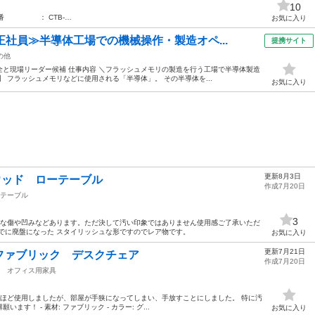
10
番 ： CTB-…
お気に入り
正社員≫半導体工場での機械操作・製造オペ...
提携サイト
の他
と現場リーダー候補 仕事内容 ＼フラッシュメモリの製造を行う工場で半導体製造
 フラッシュメモリなどに使用される「半導体」。 その半導体を...
お気に入り
更新8月3日
ーウッド ローテーブル
作成7月20日
テーブル
3
さな傷や凹みなどあります。ただ決して汚い印象ではありません使用感ご了承いただ
でに廃盤になった スタイリッシュな形ですのでレア物です。
お気に入り
更新7月21日
ファブリック デスクチェア
作成7月20日
オフィス用家具
3ヶ月ほど使用しましたが、部屋が手狭になってしまい、手放すことにしました。 特に汚
す！ - 素材: ファブリック - カラー: グ...
お気に入り