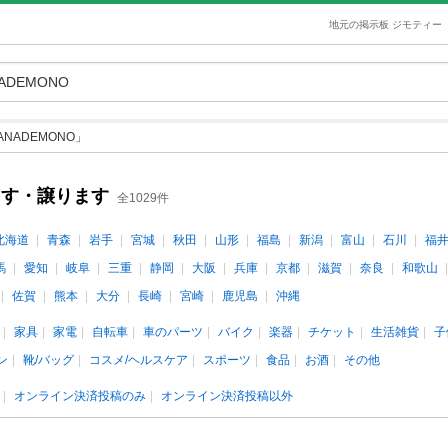
地元の掲示板 ジモティー
NADEMONO」
ます・譲ります
全1029件
北海道
青森
岩手
宮城
秋田
山形
福島
新潟
富山
石川
福
馬
愛知
岐阜
三重
静岡
大阪
兵庫
京都
滋賀
奈良
和歌山
佐賀
熊本
大分
長崎
宮崎
鹿児島
沖縄
家具
家電
自転車
車のパーツ
バイク
楽器
チケット
生活雑貨
子
ン
靴/バッグ
コスメ/ヘルスケア
スポーツ
食品
お酒
その他
オンライン決済投稿のみ
オンライン決済投稿以外