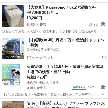
す。 ※ストーブ・ガ…
北海道
札幌市
生活家電
商品
【大容量】Panasonic 7.0kg洗濯機 NA-
FA70H6 2018年…
13,200円
北海道 札幌市
8月7日
状品としてお考えください。画面割れ、
ドット抜け
等は検品済みで
す。 ※ストーブ・ガ…
北海道
札幌市
生活家電
商品
【未経験OK🚚】月収30万↑中型免許ドライバ
ー募集
完全週休2日で安定転職
Ad
ドライバーダイレクト
≪寮完備・月収22.5万円・派遣社員≫家電系
工場での検査・検品 日勤
時給1,420円
株式会社平山 沼津支店
7月23日
提携サイト
静岡県 伊東市
【ガラス部品の製造・加工/検査】日勤・土日休み／即入居可能！／伊
豆でのんびりライフ♪ ガラス部品の製造・加工/検査 【株式会社平山で
静岡
伊東市
その他
値下げ【良品】2人がけ ソファー ブラウン お
の正社員採用（無期雇用派遣）となります】 「2人で同じ職場で働き