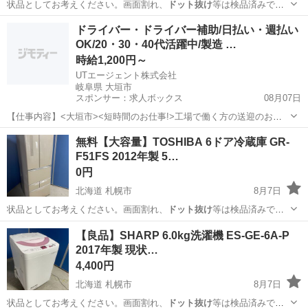
状品としてお考えください。画面割れ、
ドット抜け
等は検品済みで
す。 ※ストーブ・ガ…
北海道
札幌市
キッチン家電
格安
ドライバー・ドライバー補助/日払い・週払い
OK/20・30・40代活躍中/製造 …
時給1,200円～
UTエージェント株式会社
岐阜県 大垣市
スポンサー：求人ボックス
08月07日
【仕事内容】<大垣市><短時間のお仕事!>工場で働く方の送迎のお仕
事 第一種普通自動車免許があればOK!残業ほぼなし <履歴書不要 オン
アルバイト・パート
無料【大容量】TOSHIBA 6ドア冷蔵庫 GR-
ライン面接OK><入社キャンペーン実施中!> <業種> 機械・精密機器・
F51FS 2012年製 5…
金属 <仕事内容> 電...
0円
北海道 札幌市
8月7日
状品としてお考えください。画面割れ、
ドット抜け
等は検品済みで
す。 ※ストーブ・ガ…
北海道
札幌市
キッチン家電
商品
【良品】SHARP 6.0kg洗濯機 ES-GE-6A-P
2017年製 現状…
4,400円
北海道 札幌市
8月7日
状品としてお考えください。画面割れ、
ドット抜け
等は検品済みで