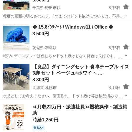
千葉県 野田市駅
8月6日
程度の画面の明るさのムラ、1つまでの
ドット抜け
については、不具合
として見なさいもの…
千葉
野田市
野田市駅
テレビ
画面
◆ 15.6ｲﾝﾁﾉｰﾄ / Windows11 / Office ◆
3,500円
茨城県 羽鳥駅
8月6日
ﾙ済み ディスプレイは色むらや
ドット抜け
もなく発色は良好です。 キ
ーボード…
茨城
石岡市
羽鳥駅
ノートパソコン
【良品】ダイニングセット 食卓テーブル イス
3脚 セット ベージュ×ホワイト …
8,800円
北海道 札幌市
8月6日
状品としてお考えください。画面割れ、
ドット抜け
等は検品済みで
す。 ※ストーブ・ガ…
北海道
札幌市
テーブル
商品
≪月収22万円・派遣社員≫機械操作・製造補
助
時給1,250円
日払い