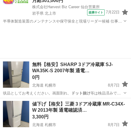
月給301,000円
株式会社Harvest Biz Career 仙台営業所
7月22日
提携サイト
岩手県 北上市
半導体製造装置のメンテナンスや保守保全と現場リーダー候補 仕事内
容 ＼フラッシュメモリの製造を行う工場で半導体製造装置の保守・点
岩手
北上市
その他
検のお仕事／ 【主な業務】 フラッシュメモリなどに使用される「半導
体」。 その半導体を...
無料【格安】SHARP 3ドア冷蔵庫 SJ-
WA35K-S 2007年製 通電…
0円
北海道 札幌市
8月7日
状品としてお考えください。画面割れ、
ドット抜け
等は検品済みで
す。 ※ストーブ・ガ…
北海道
札幌市
キッチン家電
格安
値下げ【格安】三菱 3ドア冷蔵庫 MR-C34X-
W 2013年製 通電確認済…
3,300円
北海道 札幌市
8月7日