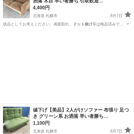
洒落 木目 早い者勝ち 引取歓迎…
たい」 「仕事も休みも一...
4,400円
北海道 札幌市
8月7日
状品としてお考えください。画面割れ、
ドット抜け
等は検品済みで
す。 ※ストーブ・ガ…
北海道
札幌市
ソファ
商品
値下げ【美品】2人がけソファー 布張り 足つ
き グリーン系 お洒落 早い者勝ち…
1,100円
北海道 札幌市
8月7日