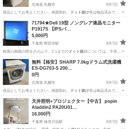
北海道 札幌市
8月7日
状品としてお考えください。画面割れ、
ドット抜け
等は検品済みで
す。 ※ストーブ・ガ…
北海道
札幌市
生活家電
商品
71794★Dell 19型 ノングレア液晶モニター
P1917S 【IPSパ…
5,000円
千葉県 野田市駅
8月7日
程度の画面の明るさのムラ、1つまでの
ドット抜け
については、不具合
として見なさいもの…
千葉
野田市
野田市駅
周辺機器
無料【格安】SHARP 7.0kgドラム式洗濯機
ES-DG703-S 200…
0円
北海道 札幌市
8月7日
状品としてお考えください。画面割れ、
ドット抜け
等は検品済みで
す。 ※ストーブ・ガ…
北海道
札幌市
生活家電
現状
天井照明+プロジェクター【中古】 popin
Aladdin2 PA20U01…
16,000円
千葉県 検見川浜駅
8月7日