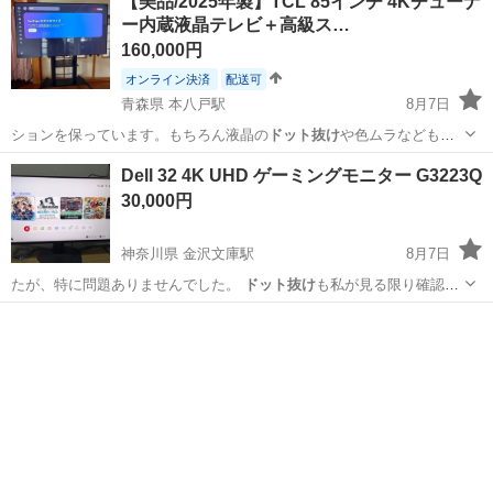
【美品/2025年製】TCL 85インチ 4Kチューナ
ー内蔵液晶テレビ＋高級ス…
160,000円
オンライン決済
配送可
青森県 本八戸駅
8月7日
ションを保っています。もちろん液晶の
ドット抜け
や色ムラなども一
切ありません。 テ…
青森
八戸市
本八戸駅
テレビ
85インチ
Dell 32 4K UHD ゲーミングモニター G3223Q
30,000円
神奈川県 金沢文庫駅
8月7日
たが、特に問題ありませんでした。
ドット抜け
も私が見る限り確認出
来ませんでした。…
神奈川
横浜市
金沢文庫駅
周辺機器