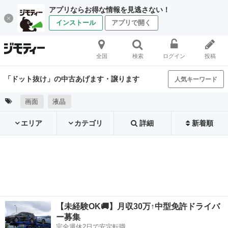
アプリならお得な情報を見逃さない！
インストール
アプリで開く
全国
検索
ログイン
投稿
「ドット抜け」の中古あげます・譲ります
人気キーワード
画面
液晶
エリア
カテゴリ
詳細
新着順
【未経験OK🚚】月収30万↑中型免許ドライバ
ー募集
完全週休2日で安定転職