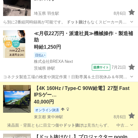
埼玉県 羽生駅
8月6日
ら別に2番組同時録画が可能です。
ドット抜け
もなくスピーカー共に
問題なく使用でき…
埼玉
羽生市
羽生駅
テレビ
REGZA
≪月収22万円・派遣社員≫機械操作・製造補
助
時給1,250円
日払い
株式会社BREXA Next
7月21日
提携サイト
茨城県 静駅
コネクタ製造工場の検査や測定作業！日勤専属＆土日祝休み＆年間休
日128日★クリーンルーム内作業★マイカー通勤OK＆無料駐車場あり
茨城
常陸大宮市
静駅
その他
【4K 160Hz / Type‑C 90W給電】27型 Fast
★就業先食堂利用可！日払い制度あり！《茨城県常陸大宮市》 人気の
IPSゲー…
工場のお仕事 ◇コネクタ製造工...
40,000円
オンライン決済
東京都 東中神駅
8月6日
液晶面・背面ともに目立つ傷や
ドット抜け
は見当たらず、 中古と
しては非常…
東京
昭島市
東中神駅
デスクトップパソコン
DGX
【ドット抜けなし】プロジェクター popIn