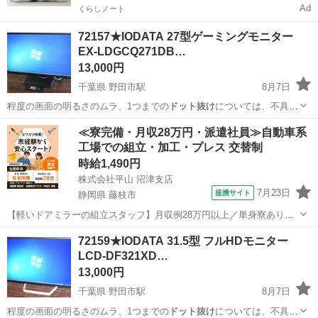
Ad
くらしノート
72157★IODATA 27型ゲーミングモニター
EX-LDGCQ271DB…
13,000円
千葉県 野田市駅
8月7日
程度の画面の明るさのムラ、1つまでの
ドット抜け
については、不具合
として見なさいもの…
千葉
野田市
野田市駅
周辺機器
GigaCrysta
≪寮完備・月収28万円・派遣社員≫自動車系
工場での組立・加工・プレス 交替制
時給1,490円
株式会社平山 沼津支店
7月23日
提携サイト
静岡県 藤枝市
【軽いドアミラーの組立スタッフ】月収例28万円以上／単身寮あり／
年間休日121日／初めてさんも安心のカンタン作業 【未経験歓迎】軽
静岡
藤枝市
その他
72159★IODATA 31.5型 フルHDモニター
いドアミラーの組立スタッフ｜新設のキレイな工場◎男女活躍中！ 大
LCD-DF321XD…
手自動車部品メーカーの新設工...
13,000円
千葉県 野田市駅
8月7日
程度の画面の明るさのムラ、1つまでの
ドット抜け
については、不具合