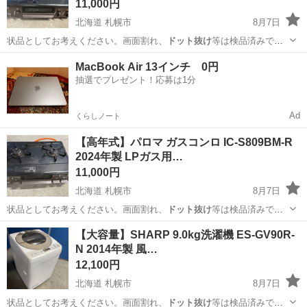
11,000円
北海道 札幌市
8月7日
状品としてお考えください。画面割れ、
ドット抜け
等は検品済みで
す。 ※ストーブ・ガ…
北海道
札幌市
調理器具
現状
MacBook Air 13インチ 0円
抽選でプレゼント！応募は1分
Ad
くらしノート
【高年式】パロマ ガスコンロ IC-S809BM-R
2024年製 LPガス用…
11,000円
北海道 札幌市
8月7日
状品としてお考えください。画面割れ、
ドット抜け
等は検品済みで
す。 ※ストーブ・ガ…
北海道
札幌市
調理器具
商品
【大容量】SHARP 9.0kg洗濯機 ES-GV90R-
N 2014年製 風…
12,100円
北海道 札幌市
8月7日
状品としてお考えください。画面割れ、
ドット抜け
等は検品済みで