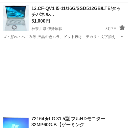
す。 ※ストーブ・ガ…
北海道
札幌市
生活家電
現状
12.CF-QV1 i5-11/16G/SSD512GB/LTE/タッ
チパネル…
51,000円
神奈川県 伊勢原駅
8月7日
ズ・擦れ・へこみ等 液晶の色ムラ、
ドット抜け
、テカリ・文字消え 落
下などの物理…
神奈川
伊勢原市
伊勢原駅
ノートパソコン
512GB
72164★LG 31.5型 フルHDモニター
32MP60G-B【ゲーミング…