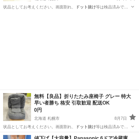
状品としてお考えください。画面割れ、
ドット抜け
等は検品済みで
す。 ※ストーブ・ガ…
北海道
札幌市
調理器具
商品
無料【良品】折りたたみ座椅子 グレー 特大
早い者勝ち 格安 引取歓迎 配送OK
0円
北海道 札幌市
8月7日
状品としてお考えください。画面割れ、
ドット抜け
等は検品済みで
す。 ※ストーブ・ガ…
北海道
札幌市
椅子
現状
値下げ【大容量】Panasonic 6ドア冷蔵庫