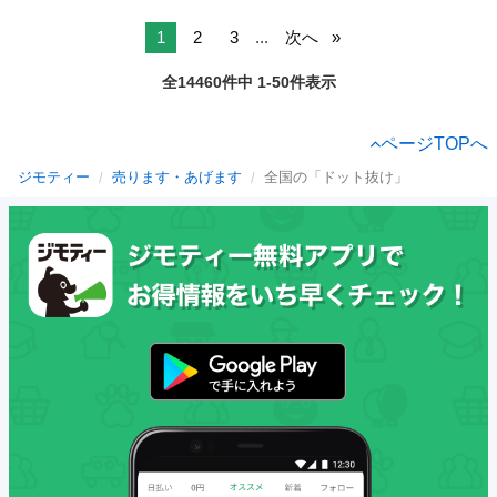
1
2
3
...
次へ
全14460件中 1-50件表示
ページTOPへ
ジモティー
売ります・あげます
全国の「ドット抜け」