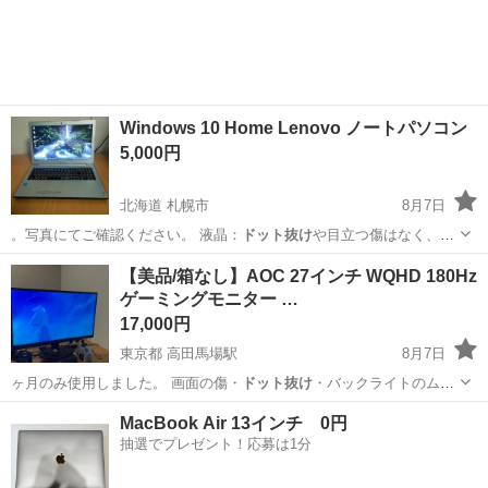
Windows 10 Home Lenovo ノートパソコン
5,000円
北海道 札幌市
8月7日
。写真にてご確認ください。 ​液晶：
ドット抜け
や目立つ傷はなく、表
示は良好です。 …
北海道
札幌市
ノートパソコン
ideapad
【美品/箱なし】AOC 27インチ WQHD 180Hz
ゲーミングモニター …
17,000円
東京都 高田馬場駅
8月7日
ヶ月のみ使用しました。 画面の傷・
ドット抜け
・バックライトのムラ
はなく、状態は良…
東京
新宿区
高田馬場駅
周辺機器
MacBook Air 13インチ 0円
抽選でプレゼント！応募は1分