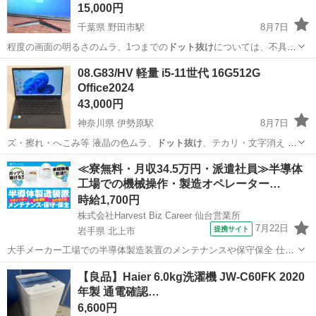
15,000円
千葉県 野田市駅
8月7日
程度の画面の明るさのムラ、1つまでの
ドット抜け
については、不具合
として見なさいもの…
千葉
野田市
野田市駅
周辺機器
IPSパネル
08.G83/HV 軽量 i5-11世代 16G512G
Office2024
43,000円
神奈川県 伊勢原駅
8月7日
ズ・擦れ・へこみ等 液晶の色ムラ、
ドット抜け
、テカリ・文字消え 落
下などの物理…
神奈川
伊勢原市
伊勢原駅
ノートパソコン
Office
≪寮無料・月収34.5万円・派遣社員≫半導体
工場での機械操作・製造オペレーター…
時給1,700円
株式会社Harvest Biz Career 仙台営業所
7月22日
提携サイト
岩手県 北上市
大手メーカー工場での半導体製造装置のメンテナンスや保守保全 仕事
内容 ＼フラッシュメモリの製造を行う工場で半導体製造装置の保守・
岩手
北上市
その他
【良品】Haier 6.0kg洗濯機 JW-C60FK 2020
点検のお仕事／ 新工場新設に伴い、請負現場の立ち上げを行います！
年製 通電確認…
※立ち上げ時期目安：2...
6,600円