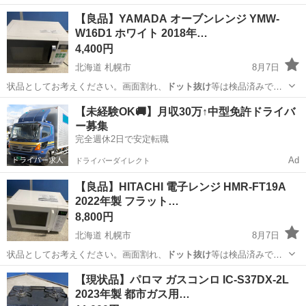
として見なさいもの…
千葉
野田市
野田市駅
周辺機器
【良品】YAMADA オーブンレンジ YMW-
W16D1 ホワイト 2018年…
4,400円
北海道 札幌市
8月7日
状品としてお考えください。画面割れ、
ドット抜け
等は検品済みで
す。 ※ストーブ・ガ…
北海道
札幌市
キッチン家電
良品
【未経験OK🚚】月収30万↑中型免許ドライバ
ー募集
完全週休2日で安定転職
Ad
ドライバーダイレクト
【良品】HITACHI 電子レンジ HMR-FT19A
2022年製 フラット…
8,800円
北海道 札幌市
8月7日
状品としてお考えください。画面割れ、
ドット抜け
等は検品済みで
す。 ※ストーブ・ガ…
北海道
札幌市
キッチン家電
HMR
【現状品】パロマ ガスコンロ IC-S37DX-2L
2023年製 都市ガス用…