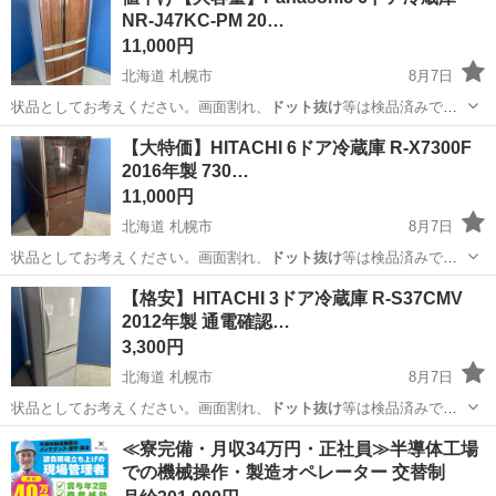
NR-J47KC-PM 20…
11,000円
北海道 札幌市
8月7日
状品としてお考えください。画面割れ、
ドット抜け
等は検品済みで
す。 ※ストーブ・ガ…
北海道
札幌市
キッチン家電
商品
【大特価】HITACHI 6ドア冷蔵庫 R-X7300F
2016年製 730…
11,000円
北海道 札幌市
8月7日
状品としてお考えください。画面割れ、
ドット抜け
等は検品済みで
す。 ※ストーブ・ガ…
北海道
札幌市
キッチン家電
ドア
【格安】HITACHI 3ドア冷蔵庫 R-S37CMV
2012年製 通電確認…
3,300円
北海道 札幌市
8月7日
状品としてお考えください。画面割れ、
ドット抜け
等は検品済みで
す。 ※ストーブ・ガ…
北海道
札幌市
キッチン家電
格安
≪寮完備・月収34万円・正社員≫半導体工場
での機械操作・製造オペレーター 交替制