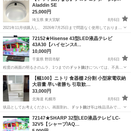
Aladdin SE
25,000円
埼玉県 東大宮駅
8月6日
2021年11月頃購入し、 2026年7月25日まで問題なく使用しておりまし
た。 買い替えに伴いお譲りいたします。 本体側面に小さな黒い点が1
埼玉
さいたま市
東大宮駅
72152★Hisense 43型LED液晶テレビ
箇所、 本体継ぎ目の縦線に沿って微細なスレ跡がございます。 天井吊
43A30【ハイセンス/I…
プロジェクター、ホームシアター
りから外しては...
10,000円
千葉県 野田市駅
8月6日
程度の画面の明るさのムラ、1つまでの
ドット抜け
については、不具合
として見なさいもの…
千葉
野田市
野田市駅
テレビ
画面
【幅100】ニトリ 食器棚 2分割 小型家電収納
大容量 早い者勝ち 引取歓…
33,000円
北海道 札幌市
8月6日
状品としてお考えください。画面割れ、
ドット抜け
等は検品済みで
す。 ※ストーブ・ガ…
北海道
札幌市
収納家具
商品
72147★SHARP 32型LED液晶テレビ LC-
32V5【シャープ/AQ…
5,000円