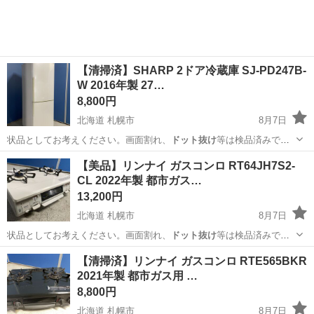
しながら、ドライバ...
【清掃済】SHARP 2ドア冷蔵庫 SJ-PD247B-
W 2016年製 27…
8,800円
北海道 札幌市
8月7日
状品としてお考えください。画面割れ、
ドット抜け
等は検品済みで
す。 ※ストーブ・ガ…
北海道
札幌市
キッチン家電
商品
【美品】リンナイ ガスコンロ RT64JH7S2-
CL 2022年製 都市ガス…
13,200円
北海道 札幌市
8月7日
状品としてお考えください。画面割れ、
ドット抜け
等は検品済みで
す。 ※ストーブ・ガ…
北海道
札幌市
調理器具
商品
【清掃済】リンナイ ガスコンロ RTE565BKR
2021年製 都市ガス用 …
8,800円
北海道 札幌市
8月7日