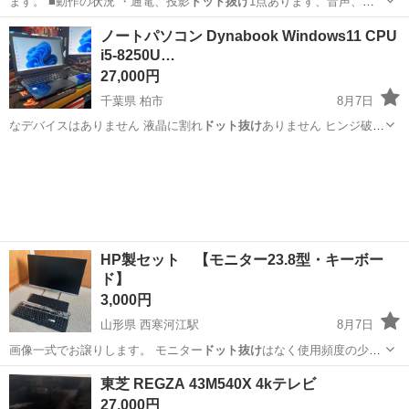
ます。 ■動作の状況 ・通電、投影
ドット抜け
1点あります、音声、照
明はすべて正常…
千葉
千葉市
検見川浜駅
ノートパソコン Dynabook Windows11 CPU
i5-8250U…
プロジェクター、ホームシアター
27,000円
千葉県 柏市
8月7日
なデバイスはありません 液晶に割れ
ドット抜け
ありません ヒンジ破損
なし タバ…
千葉
柏市
ノートパソコン
SSD
HP製セット 【モニター23.8型・キーボー
ド】
3,000円
山形県 西寒河江駅
8月7日
画像一式でお譲りします。 モニター
ドット抜け
はなく使用頻度の少な
い物です。 現…
山形
寒河江市
西寒河江駅
その他
モニター
東芝 REGZA 43M540X 4kテレビ
27,000円