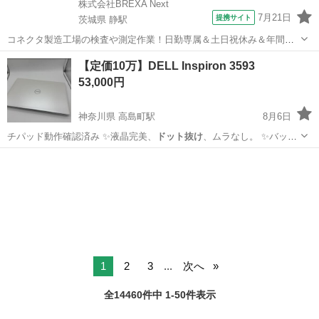
株式会社BREXA Next
7月21日
提携サイト
茨城県 静駅
コネクタ製造工場の検査や測定作業！日勤専属＆土日祝休み＆年間休
日128日★クリーンルーム内作業★マイカー通勤OK＆無料駐車場あり
茨城
常陸大宮市
静駅
その他
【定価10万】DELL Inspiron 3593
★就業先食堂利用可！日払い制度あり！《茨城県常陸大宮市》 人気の
53,000円
工場のお仕事 ◇コネクタ製造工...
神奈川県 高島町駅
8月6日
チパッド動作確認済み ✨液晶完美、
ドット抜け
、ムラなし。 ✨バッテ
リー稼働可能…
神奈川
横浜市
高島町駅
ノートパソコン
Inspiron
1
2
3
...
次へ
全14460件中 1-50件表示