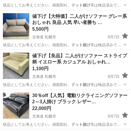
状品としてお考えください。画面割れ、
ドット抜け
等は検品済みで
す。 ※ストーブ・ガ…
北海道
札幌市
ソファ
商品
値下げ【大特価】二人がけソファー グレー系
おしゃれ 良品 人気 早い者勝ち …
5,500円
北海道 札幌市
8月7日
状品としてお考えください。画面割れ、
ドット抜け
等は検品済みで
す。 ※ストーブ・ガ…
北海道
札幌市
ソファ
商品
値下げ【良品】二人がけソファー ストライプ
柄 イエロー系 カジュアル おしゃれ…
1,100円
北海道 札幌市
8月7日
状品としてお考えください。画面割れ、
ドット抜け
等は検品済みで
す。 ※ストーブ・ガ…
北海道
札幌市
ソファ
良品
30％off【人気】電動リクライニングソファー
2～3人掛け ブラック レザー…
22,000円
北海道 札幌市
8月7日
状品としてお考えください。画面割れ、
ドット抜け
等は検品済みで
す。 ※ストーブ・ガ…