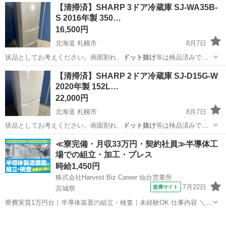
北海道
札幌市
ソファ
商品
【清掃済】SHARP 3ドア冷蔵庫 SJ-WA35B-
S 2016年製 350…
16,500円
北海道 札幌市
8月7日
状品としてお考えください。画面割れ、
ドット抜け
等は検品済みで
す。 ※ストーブ・ガ…
北海道
札幌市
キッチン家電
商品
【清掃済】SHARP 2ドア冷蔵庫 SJ-D15G-W
2020年製 152L…
22,000円
北海道 札幌市
8月7日
状品としてお考えください。画面割れ、
ドット抜け
等は検品済みで
す。 ※ストーブ・ガ…
北海道
札幌市
キッチン家電
商品
≪寮完備・月収33万円・契約社員≫半導体工
場での組立・加工・プレス
時給1,450円
株式会社Harvest Biz Career 仙台営業所
7月22日
提携サイト
宮城県
寮費実質1万円台｜半導体装置の組立・検査｜未経験OK 仕事内容 ＼半
導体製造装置の組立・検査スタッフ／ 大手メーカー工場内で、半導体
宮城
その他
をつくるための装置を組み立てる仕事です。 タブレットや図面を確認