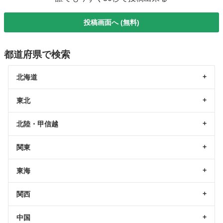
投稿画面へ (無料)
都道府県で検索
北海道
東北
北陸・甲信越
関東
東海
関西
中国