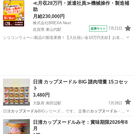
≪月収28万円・派遣社員≫機械操作・製造補
助
月給230,000円
株式会社BREXA Next
7月21日
提携サイト
佐賀県 東山代駅
シリコンウェーハ製品の製造業務！【入社祝い金10万円支給】お友達
やカップルとの応募OK◎年間休日129日＆休出なしでプライベート充
佐賀
伊万里市
東山代駅
その他
実♪業務はクリーンルームで快適作業◎自社正社員登用制度あり★1食
300円～の格安食堂あり！《佐...
日清 カップヌードル BIG 謎肉増量 15コセッ
ト
3,480円
大阪府 南田辺駅
7月28日
日清
カップヌードル
BIGシリーズ… です。 定番の
カップヌードル
・カ
レー・シー…
大阪
大阪市
南田辺駅
食品
カップヌードル
日清カップヌードルみそ：賞味期限2026年8
月