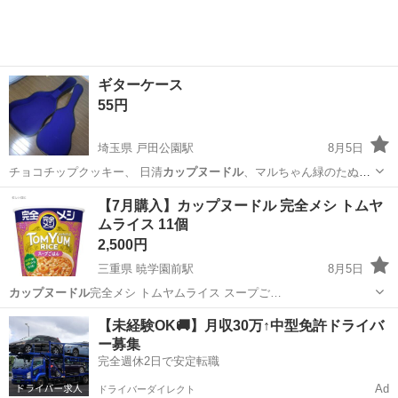
ギターケース
55円
埼玉県 戸田公園駅
8月5日
チョコチップクッキー、 日清
カップヌードル
、マルちゃん緑のたぬき
レトルトカ…
埼玉
戸田市
戸田公園駅
弦楽器、ギター
ケース
【7月購入】カップヌードル 完全メシ トムヤ
ムライス 11個
2,500円
三重県 暁学園前駅
8月5日
カップヌードル
完全メシ トムヤムライス スープご…
三重
四日市市
暁学園前駅
食品
【未経験OK🚚】月収30万↑中型免許ドライバ
ー募集
完全週休2日で安定転職
Ad
ドライバーダイレクト