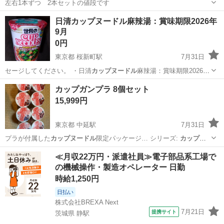
左右1本ずつ 2本セットの値段です
岡山
岡山市
庭瀬駅
調理器具
日清カップヌードル麻辣湯：賞味期限2026年
9月
0円
東京都 桜新町駅
7月31日
セージしてください。 ・日清
カップヌードル
麻辣湯：賞味期限2026年
9月 …
東京
世田谷区
桜新町駅
食品
カップヌードル
カップガンプラ 8個セット
15,999円
東京都 中延駅
7月31日
プラが付属した
カップヌードル
限定パッケージ… シリーズ:
カップヌ
ードル
ガンプラ -… ンプラであり、
カップヌードル
では、ありませ…
東京
品川区
中延駅
模型、プラモデル
カップヌードル
≪月収22万円・派遣社員≫電子部品系工場で
の機械操作・製造オペレーター 日勤
時給1,250円
日払い
株式会社BREXA Next
7月21日
提携サイト
茨城県 静駅