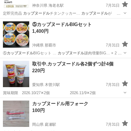
神奈川県 海老名駅
7月31日
定即完売品
カップヌードル
チタンクッカー…
カップヌードル
が そ
のま… ンプに最適
カップヌードル
リフィルにも … 目盛り付き
カップ
神奈川
海老名市
海老名駅
家具
カップヌードル
⑤カップヌードルBIGセット
ヌードル
は付属しません…
1,400円
沖縄県 那覇市
7月31日
⑤
カップヌードル
BIGセット …
カップヌードル
謎肉増量BIG… × 2
カ
ップヌードル
カレー謎肉増量…
沖縄
那覇市
食品
カップヌードル
取引中.カップヌードル各2個ずつ計4個
220円
愛知県 木曽川駅
7月31日
賞味期限 2026.10/27✕2個 2026.11/9✕2個
愛知
一宮市
木曽川駅
食品
カップヌードル用フォーク
100円
岡山県 庭瀬駅
7月31日