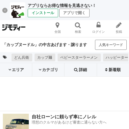
アプリならお得な情報を見逃さない！
インストール
アプリで開く
全国
検索
ログイン
投稿
「カップヌードル」の中古あげます・譲ります
人気キーワード
どん兵衛
カップ麺
ベビースターラーメン
ハッピーター
エリア
カテゴリ
詳細
新着順
自社ローンに頼らず車にノレル
理想のクルマがあるけど審査に通らない方へ