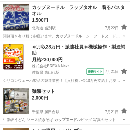
まで引き取りに 来ていただける方、 プロフィールを確認頂き メッセ
兵庫
明石市
西江井ヶ島駅
食品
カップヌードル ラップタオル 着るバスタ
ージをお願いいたします🧸
オル
1,500円
北海道 当別駅
7月22日
閲覧頂き有り難う御座います。
カップヌードル
シーフードヌード
ル ラップタオル…
北海道
石狩郡
当別駅
家庭用品
≪月収28万円・派遣社員≫機械操作・製造補
助
月給230,000円
株式会社BREXA Next
7月21日
提携サイト
佐賀県 東山代駅
シリコンウェーハ製品の製造業務！【入社祝い金10万円支給】お友達
やカップルとの応募OK◎年間休日129日＆休出なしでプライベート充
佐賀
伊万里市
東山代駅
その他
麺類セット
実♪業務はクリーンルームで快適作業◎自社正社員登用制度あり★1食
2,000円
300円～の格安食堂あり！《佐...
千葉県 勝田台駅
7月21日
生讃岐うどん ソース焼きそば
カップヌードル
ビッグ 写真のセットで
出品します…
千葉
佐倉市
勝田台駅
食品
讃岐うどん