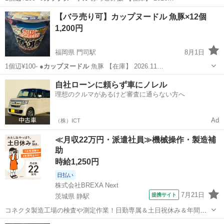
福岡
北九州市
門司駅
食品
カップヌードル
【バラ売り可】カップヌードル 魚豚×12個
1,200円
福岡県 門司駅
8月1日
1個辺¥100- ●
カップヌードル
魚豚 【在庫】 2026.11…
福岡
北九州市
門司駅
食品
カップヌードル
自社ローンに頼らず車にノレル
理想のクルマがあるけど審査に通らない方へ
Ad
（株）ICT
≪月収22万円・派遣社員≫機械操作・製造補
助
時給1,250円
日払い
株式会社BREXA Next
7月21日
提携サイト
茨城県 静駅
コネクタ製造工場の検査や測定作業！日勤専属＆土日祝休み＆年間休
日128日★クリーンルーム内作業★マイカー通勤OK＆無料駐車場あり
茨城
常陸大宮市
静駅
その他