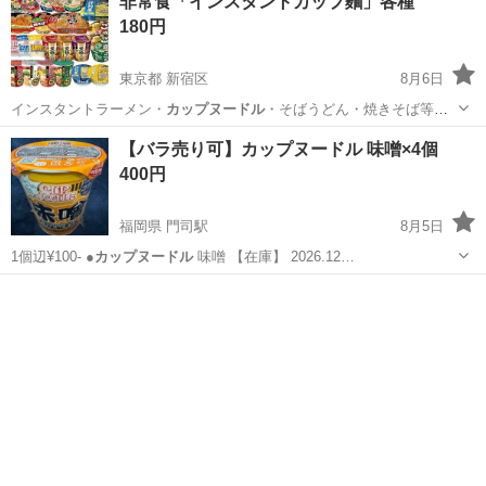
非常食「インスタントカップ麵」各種
180円
東京都 新宿区
8月6日
インスタントラーメン・
カップヌードル
・そばうどん・焼きそば等で
す。メー…
東京
新宿区
食品
インスタントラーメン
【バラ売り可】カップヌードル 味噌×4個
400円
福岡県 門司駅
8月5日
1個辺¥100- ●
カップヌードル
味噌 【在庫】 2026.12…
福岡
北九州市
門司駅
食品
カップヌードル