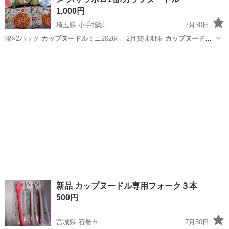
1,000円
埼玉県 小手指駅
7月30日
限×2パック
カップヌードル
ミニ2026/… 2月賞味期限
カップヌードル
ミニシーフード…
埼玉
所沢市
小手指駅
食品
カップヌードル
新品 カップヌードル専用フォーク３本
500円
宮城県 石巻市
7月30日