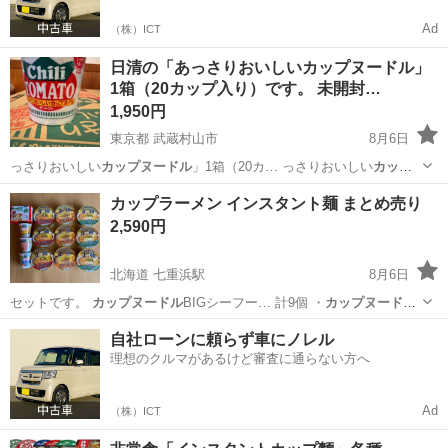
Ad
（株）ICT
日清の「あっさりおいしいカップヌードル」
1箱（20カップ入り）です。 未開封…
1,950円
東京都 武蔵村山市
8月6日
っさりおいしい
カップヌードル
」1箱（20カ… っさりおいしい
カップ
ヌードル
チリトマト … っさりおいしい
カップヌードル
シーフード …
東京
武蔵村山市
食品
カップラーメン インスタント麺 まとめ売り
2,590円
北海道 七重浜駅
8月6日
セットです。
カップヌードル
BIGシーフー… 計9個 ・
カップヌードル
BIG カレー…
北海道
北斗市
七重浜駅
食品
自社ローンに頼らず車にノレル
理想のクルマがあるけど審査に通らない方へ
Ad
（株）ICT