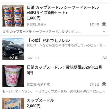
福岡
北九州市
門司駅
食品
カップヌードル
日清 カップヌードル シーフードヌードル
●BIGサイズ8個セット●
1,600円
佐賀県 唐津市
8月4日
日清
カップヌードル
シーフードヌードル BIGサイズ…
佐賀
唐津市
食品
【公式】だれでもノレル
自社ローンなど特別な条件で車を探しているなら！金利
0%で車をご提供、ノレル独自与信システム。
Ad
（株）ICT
日清カップヌードル：賞味期限2026年12月
0円
東京都 桜新町駅
8月3日
セージしてください。 ・日清
カップヌードル
：賞味期限2026年12月
…
東京
世田谷区
桜新町駅
食品
カップヌードル
カップヌードル
2,600円