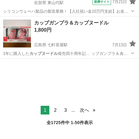
7月21日
提携サイト
佐賀県 東山代駅
シリコンウェーハ製品の製造業務！【入社祝い金10万円支給】お友達
やカップルとの応募OK◎年間休日129日＆休出なしでプライベート充
佐賀
伊万里市
東山代駅
その他
カップガンプラ＆カップヌードル
実♪業務はクリーンルームで快適作業◎自社正社員登用制度あり★1食
1,800円
300円～の格安食堂あり！《佐...
広島県 七軒茶屋駅
7月13日
1年に購入した
カップヌードル
発売四十周年記… ップガンプラ＆
カッ
プヌードル
1/200…
広島
広島市
七軒茶屋駅
模型、プラモデル
カップヌードル
1
2
3
...
次へ
全1725件中 1-50件表示