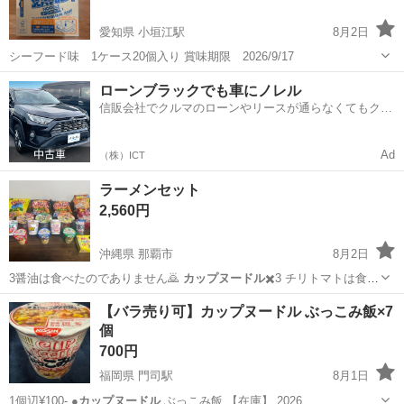
愛知県 小垣江駅
8月2日
シーフード味 1ケース20個入り 賞味期限 2026/9/17
愛知
刈谷市
小垣江駅
食品
ローンブラックでも車にノレル
信販会社でクルマのローンやリースが通らなくてもクル
マをご利用いただけるサービスがあります！
Ad
（株）ICT
ラーメンセット
2,560円
沖縄県 那覇市
8月2日
️3醤油は食べたのでありません🙇
カップヌードル
✖️3 チリトマトは食べ
たのであ…
沖縄
那覇市
食品
【バラ売り可】カップヌードル ぶっこみ飯×7
個
700円
福岡県 門司駅
8月1日
1個辺¥100- ●
カップヌードル
ぶっこみ飯 【在庫】 2026…