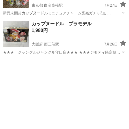
東京都 白金高輪駅
7月27日
新品未開封
カップヌードル
ミニチュアチャーム完売ガチャ3点 …
東京
港区
白金高輪駅
その他
カップヌードル プラモデル
1,980円
大阪府 西三荘駅
7月26日
★★★ ジャングルジャングル守口店★★★ ★★★ジモティ限定始め
ました！★★★ 店頭にて【ジモティを見た】と伝えていただきます
大阪
守口市
西三荘駅
模型、プラモデル
ジャングル
と、表示価格から【3%】オフ！ ぜひ店頭にてスタッフまでお伝えく
ださいませ。 ...