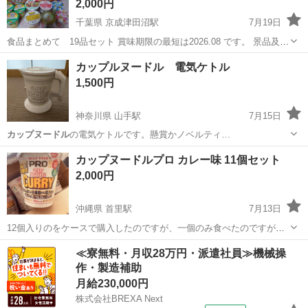
2,000円
千葉県 京成津田沼駅
7月19日
食品まとめて 19品セット 賞味期限の最短は2026.08 です。 景品及び
自宅保管です。
千葉
船橋市
京成津田沼駅
食品
バーレル
カップルヌードル 電気ケトル
1,500円
神奈川県 山手駅
7月15日
カップヌードル
の電気ケトルです。懸賞かノベルティ…
神奈川
横浜市
山手駅
キッチン家電
電気ケトル
カップヌードルプロ カレー味 11個セット
2,000円
沖縄県 首里駅
7月13日
12個入りのをケースで購入したのですが、一個のみ食べたのですが自
分の好みの味ではなかったので残り11個をご興味のある方へとお譲り
沖縄
島尻郡
首里駅
食品
≪寮無料・月収28万円・派遣社員≫機械操
します。 めちゃくちゃお買い得だと思います。早い者勝ち
作・製造補助
月給230,000円
株式会社BREXA Next