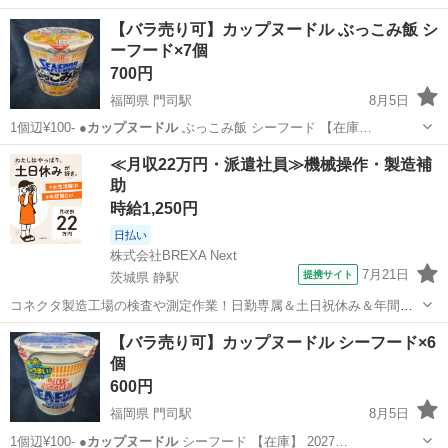
【バラ売り可】カップヌードル ぶっこみ飯 シ
ーフード×7個
700円
福岡県 門司駅
8月5日
1個辺¥100- ●
カップヌードル
ぶっこみ飯 シーフード 【在庫…
福岡
北九州市
門司駅
食品
カップヌードル
≪月収22万円・派遣社員≫機械操作・製造補
助
時給1,250円
日払い
株式会社BREXA Next
7月21日
提携サイト
茨城県 静駅
コネクタ製造工場の検査や測定作業！日勤専属＆土日祝休み＆年間休
日128日★クリーンルーム内作業★マイカー通勤OK＆無料駐車場あり
茨城
常陸大宮市
静駅
その他
【バラ売り可】カップヌードル シーフード×6
★就業先食堂利用可！日払い制度あり！《茨城県常陸大宮市》 人気の
個
工場のお仕事 ◇コネクタ製造工...
600円
福岡県 門司駅
8月5日
1個辺¥100- ●
カップヌードル
シーフード 【在庫】 2027…