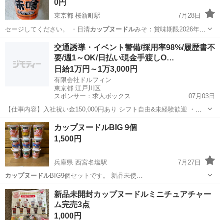
0円
東京都 桜新町駅
7月28日
セージしてください。 ・日清
カップヌードル
みそ：賞味期限2026年8
月 …
東京
世田谷区
桜新町駅
食品
カップヌードル
交通誘導・イベント警備/採用率98%/履歴書不
要/週1～OK/日払い現金手渡しO…
日給1万円～1万3,000円
有限会社ドルフィン
東京都 江戸川区
スポンサー：求人ボックス
07月03日
【仕事内容】入社祝い金150,000円あり シフト自由&未経験歓迎
・直
行直帰OK ・一部車・自転車・バイク通勤OK ・週1～OK ・日払い・
アルバイト・パート
カップヌードルBIG 9個
週払いOK、現金手渡しも可能です! <仕事内容> 建築・土木工事現場
1,500円
で...
兵庫県 西宮名塩駅
7月27日
カップヌードル
BIG9個セットです。 新品未使…
兵庫
西宮市
西宮名塩駅
食品
カップヌードル
新品未開封カップヌードルミニチュアチャー
ム完売3点
1,000円