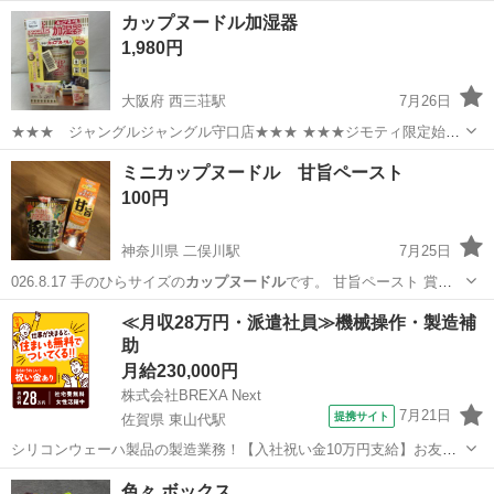
カップヌードル加湿器
1,980円
大阪府 西三荘駅
7月26日
★★★ ジャングルジャングル守口店★★★ ★★★ジモティ限定始め
ました！★★★ 店頭にて【ジモティを見た】と伝えていただきます
大阪
守口市
西三荘駅
季節、空調家電
ミニカップヌードル 甘旨ペースト
と、表示価格から【3%】オフ！ ぜひ店頭にてスタッフまでお伝えく
100円
ださいませ。 ...
神奈川県 二俣川駅
7月25日
026.8.17 手のひらサイズの
カップヌードル
です。 甘旨ペースト 賞味
期限 …
神奈川
横浜市
二俣川駅
食品
≪月収28万円・派遣社員≫機械操作・製造補
助
月給230,000円
株式会社BREXA Next
7月21日
提携サイト
佐賀県 東山代駅
シリコンウェーハ製品の製造業務！【入社祝い金10万円支給】お友達
やカップルとの応募OK◎年間休日129日＆休出なしでプライベート充
佐賀
伊万里市
東山代駅
その他
色々 ボックス
実♪業務はクリーンルームで快適作業◎自社正社員登用制度あり★1食