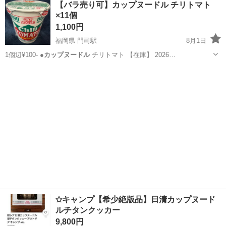
【バラ売り可】カップヌードル チリトマト
★就業先食堂利用可！日払い制度あり！《茨城県常陸大宮市》 人気の
×11個
工場のお仕事 ◇コネクタ製造工...
1,100円
福岡県 門司駅
8月1日
1個辺¥100- ●
カップヌードル
チリトマト 【在庫】 2026…
福岡
北九州市
門司駅
食品
カップヌードル
✩キャンプ【希少絶版品】日清カップヌード
ルチタンクッカー
9,800円