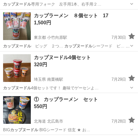
カップヌードル
専用フォーク 左手用1本、右手用２…
宮城
石巻市
食器
カップヌードル
カップラーメン ８個セット 17
1,500円
東京都 小竹向原駅
7月30日
カップヌードル
ビッグ ２つ…
カップヌードル
シーフード ビ… ッ
グ ２つ
カップヌードル
カレー ビッグ… ２つ
カップヌードル
チ
東京
練馬区
小竹向原駅
食品
カップヌードル
カップヌードル4個セット
リトマト ビ… ッグ １つ
カップヌードル
１つ …
320円
埼玉県 南栗橋駅
7月29日
カップヌードル
4個セットです！ 趣味でゲーセンよ…
埼玉
久喜市
南栗橋駅
食品
① カップラーメン セット
550円
北海道 北広島市
7月28日
BIG
カップヌードル
BIGシーフード 信玄 ★ お…
北海道
北広島市
食品