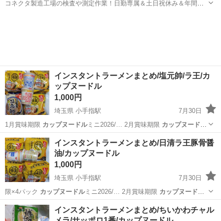
コネクタ製造工場の検査や測定作業！日勤専属＆土日祝休み＆年間休
日128日★クリーンルーム内作業★マイカー通勤OK＆無料駐車場あり
茨城
常陸大宮市
静駅
その他
★就業先食堂利用可！日払い制度あり！《茨城県常陸大宮市》 人気の
工場のお仕事 ◇コネクタ製造工...
インスタントラーメンまとめ/塩元帥/ラ王/カ
ップヌードル
1,000円
埼玉県 小手指駅
7月30日
1月賞味期限
カップヌードル
ミニ2026/… 2月賞味期限
カップヌードル
ミニシーフード…
埼玉
所沢市
小手指駅
食品
カップヌードル
インスタントラーメンまとめ/日清ラ王豚骨醤
油/カップヌードル
1,000円
埼玉県 小手指駅
7月30日
限×4パック
カップヌードル
ミニ2026/… 2月賞味期限
カップヌードル
ミニシーフード…
埼玉
所沢市
小手指駅
食品
カップヌードル
インスタントラーメンまとめ/ちいかわチャル
メラ/サッポロ1番/カップヌードル