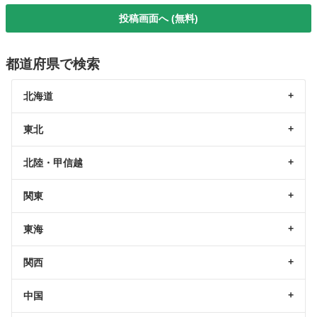
投稿画面へ (無料)
都道府県で検索
北海道
東北
北陸・甲信越
関東
東海
関西
中国