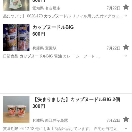
800円
愛知県 名古屋市
7月22日
品について】 0626-170
カップヌードル
リフィル用 ふた付マグカップ
…
愛知
名古屋市
食器
カップヌードルBIG
600円
兵庫県 宝殿駅
7月22日
日清食品
カップヌードル
BIG 醤油 カレー シーフード …
兵庫
高砂市
宝殿駅
食品
【決まりました】カップヌードルBIG 2個
300円
兵庫県 西江井ヶ島駅
7月22日
賞味期限 26.12.12 他にも沢山商品出品しています。 自宅か自宅近く