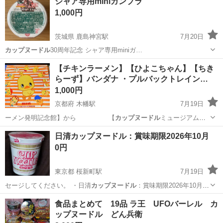
シャア専用miniガンプラ
1,000円
茨城県 鹿島神宮駅
7月20日
カップヌードル
30周年記念 シャア専用miniガ…
茨城
鹿嶋市
鹿島神宮駅
模型、プラモデル
ガンプラ
【チキンラーメン】【ひよこちゃん】【ちき
らーず】バンダナ ・プルバックトレイン…
1,000円
京都府 木幡駅
7月19日
ーメン発明記念館】から 【
カップヌードル
ミュージアム】
へ 名称変更された…
京都
宇治市
木幡駅
フィギュア
ひよこちゃん
日清カップヌードル：賞味期限2026年10月
0円
東京都 桜新町駅
7月19日
セージしてください。 ・日清
カップヌードル
：賞味期限2026年10月
…
東京
世田谷区
桜新町駅
食品
カップヌードル
食品まとめて 19品 ラ王 UFOバーレル カ
ップヌードル どん兵衛