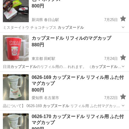
800円
300円～の格安食堂あり！《佐...
新潟県 春日山駅
7月25日
ミスターイトウ チョコチップス
カップヌードル
新潟
上越市
春日山駅
その他
ボックス
カップヌードル リフィルのマグカップ
880円
東京都 田町駅
7月24日
日清
カップヌードル
のリフィル用の… れれます。 （
カップヌードル
の
リフィル専用…
東京
港区
田町駅
生活雑貨
カップヌードル
0626-169 カップヌードル リフィル用 ふた付
マグカップ
800円
愛知県 名古屋市
7月22日
品について】 0626-169
カップヌードル
リフィル用 ふた付マグカップ
…
愛知
名古屋市
食器
リユース
0626-170 カップヌードル リフィル用 ふた付
マグカップ