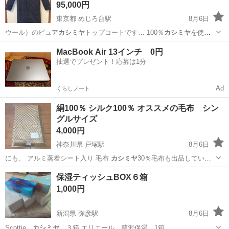
95,000円
東京都 めじろ台駅
8月6日
ウール）のピュア
カシミヤ
トップコートです… 100％
カシミヤ
を使用
したイタリ… ：表地 100％
カシミヤ
・イタリア製…
東京
八王子市
めじろ台駅
コート
MacBook Air 13インチ 0円
抽選でプレゼント！応募は1分
Ad
くらしノート
絹100％ シルク100％ オススメの毛布 シン
グルサイズ
4,000円
神奈川県 戸塚駅
8月6日
にも、 アルミ蒸着シート入り 毛布
カシミヤ
30％毛布も出品していま
すので よろ…
神奈川
横浜市
戸塚駅
寝具
毛布
保湿ティッシュBOX６箱
1,000円
新潟県 弥彦駅
8月6日
Scottie
カシミヤ
３箱 エリエール 贅沢保湿 1箱 …