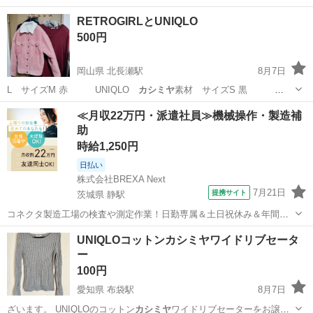
RETROGIRLとUNIQLO
500円
岡山県 北長瀬駅
8月7日
L サイズМ 赤 UNIQLO
カシミヤ
素材 サイズS 黒
UNIQLO…
岡山
岡山市
北長瀬駅
その他
UNIQLO
≪月収22万円・派遣社員≫機械操作・製造補
助
時給1,250円
日払い
株式会社BREXA Next
7月21日
提携サイト
茨城県 静駅
コネクタ製造工場の検査や測定作業！日勤専属＆土日祝休み＆年間休
日128日★クリーンルーム内作業★マイカー通勤OK＆無料駐車場あり
茨城
常陸大宮市
静駅
その他
UNIQLOコットンカシミヤワイドリブセータ
★就業先食堂利用可！日払い制度あり！《茨城県常陸大宮市》 人気の
ー
工場のお仕事 ◇コネクタ製造工...
100円
愛知県 布袋駅
8月7日
ざいます。 UNIQLOのコットン
カシミヤ
ワイドリブセーターをお譲り