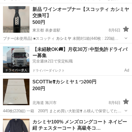
致します。…
愛知
江南市
布袋駅
セーター
UNIQLO
新品 ワインオープナー【スコッティ カシミヤ
交換可】
500円
東京都 表参道駅
8月6日
プナー(未使用品) ■スコッティ
カシミヤ
未開封1箱(440枚 : 220組…
東京
渋谷区
表参道駅
調理器具
キッチンスケール
【未経験OK🚚】月収30万↑中型免許ドライバ
ー募集
完全週休2日で安定転職
Ad
ドライバーダイレクト
SCOTTIe❣️カシミヤ１つ200円
200円
北海道 旭川市
8月6日
440枚(220組) 一箱 200円 まとめ買い大歓迎❣️ ⚠️積んで保管してたた
め１箱箱潰れあり 喫煙者なし 取引場所はプロフィールを必ず確認の上
北海道
旭川市
生活雑貨
カシミヤ
カシミヤ100% メンズロングコート ネイビー
ご連絡お願いします🙇
紺 チェスターコート 高級冬コ…