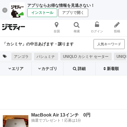
アプリならお得な情報を見逃さない！
インストール
アプリで開く
全国
検索
ログイン
投稿
「カシミヤ」の中古あげます・譲ります
人気キーワード
アンゴラ
パシュミナ
UNIQLO カシミヤ セーター
UNI
エリア
カテゴリ
詳細
新着順
MacBook Air 13インチ 0円
抽選でプレゼント！応募は1分