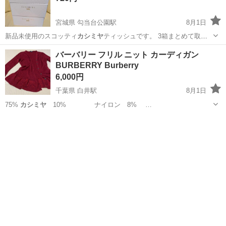
宮城県 勾当台公園駅
8月1日
新品未使用のスコッティ
カシミヤ
ティッシュです。 3箱まとめて取引
い…
宮城
仙台市
勾当台公園駅
生活雑貨
セット
バーバリー フリル ニット カーディガン
BURBERRY Burberry
6,000円
千葉県 白井駅
8月1日
75%
カシミヤ
10% ナイロン 8% …
千葉
白井市
白井駅
カーディガン
BURBERRY