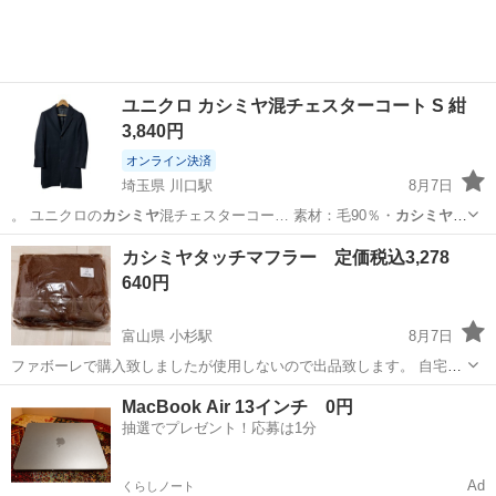
ユニクロ カシミヤ混チェスターコート S 紺
3,840円
オンライン決済
埼玉県 川口駅
8月7日
。 ユニクロの
カシミヤ
混チェスターコー… 素材：毛90％・
カシミヤ
10％ ・裏地：…
埼玉
川口市
川口駅
コート
カシミヤタッチマフラー 定価税込3,278
640円
富山県 小杉駅
8月7日
ファボーレで購入致しましたが使用しないので出品致します。 自宅保
管品となります。ご理解の程、ご検討よろしくお願いします^ ^
富山
射水市
小杉駅
小物
よろしくお願いします
MacBook Air 13インチ 0円
抽選でプレゼント！応募は1分
Ad
くらしノート