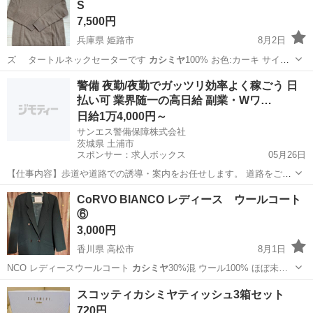
S
7,500円
兵庫県 姫路市
8月2日
ズ タートルネックセーターです
カシミヤ
100% お色:カーキ サイ
ズ:S …
兵庫
姫路市
セーター
カシミヤ
警備 夜勤/夜勤でガッツリ効率よく稼ごう 日
払い可 業界随一の高日給 副業・Wワ…
日給1万4,000円～
サンエス警備保障株式会社
茨城県 土浦市
スポンサー：求人ボックス
05月26日
【仕事内容】歩道や道路での誘導・案内をお任せします。 道路をご利
用される車両や歩行者の方が安全に安心して通行するために適切に誘
アルバイト・パート
CoRVO BlANCO レディース ウールコート
導してください。 勤務地へは直行直帰OKです! <未経験でも安心!!> 丁
⑥
寧な研修20hで基本的な知識を...
3,000円
香川県 高松市
8月1日
NCO レディースウールコート
カシミヤ
30%混 ウール100% ほぼ未…
香川
高松市
コート
カシミヤ
スコッティカシミヤティッシュ3箱セット
720円