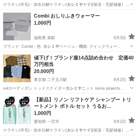
ケラチン(羊毛)・加水分解ケラチン(
カシミヤ
ヤギ)[保湿・毛髪補修］
※3 水溶…
京都
京都市
東野駅
ヘアケア
頭皮
Combi おしりふきウォーマー
1,000円
福島県 泉駅
8月3日
ブランド: Combi - 色:
カシミヤ
ベージュ - 機能: クイックウォー…
福島
いわき市
泉駅
ベビー用品
値下げ！ブランド服14点詰め合わせ 定価40
万円相当
20,000円
東京都 二子玉川駅
8月2日
velカーディガン トッドスナイダー
カシミヤ
ニット norse projects…
東京
世田谷区
二子玉川駅
服/ファッション
ブランド
【新品】リノン リフトケア シャンプー トリ
ートメント ボトル セット うるお…
1,000円
愛知県 一宮市
8月2日
ケラチン(羊毛)・加水分解ケラチン(
カシミヤ
ヤギ)[保湿・毛髪補修］
※3 水溶…