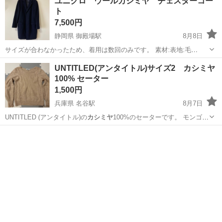
ユニクロ ウールカシミヤ チェスターコー
ト
7,500円
静岡県 御殿場駅
8月8日
サイズが合わなかったため、着用は数回のみです。 素材:表地:毛
90%、カシミア10% 裏地:ポリエステル100%
静岡
御殿場市
御殿場駅
コート
UNTITLED(アンタイトル)サイズ2 カシミヤ
100% セーター
1,500円
兵庫県 名谷駅
8月7日
UNTITLED (アンタイトル)の
カシミヤ
100%のセーターです。 モンゴル
製…
兵庫
神戸市
名谷駅
セーター
カシミヤ