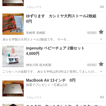
Ad
くらしノート
ゆずります カシミヤ大判ストール2枚組
0円
長崎県 長崎駅
8月8日
カシミヤ
製の大判ストール2枚組です。 サーモ…
長崎
長崎市
長崎駅
小物
カシミヤ
ingenuity ベビーチェア 2個セット
4,000円
神奈川県 桜木町駅
8月8日
二つセットの金額です。
カシミヤ
色は約2年ほど使用してましたので
使用…
神奈川
横浜市
桜木町駅
ベビー用品
MacBook Air 13インチ 0円
抽選でプレゼント！応募は1分
Ad
くらしノート