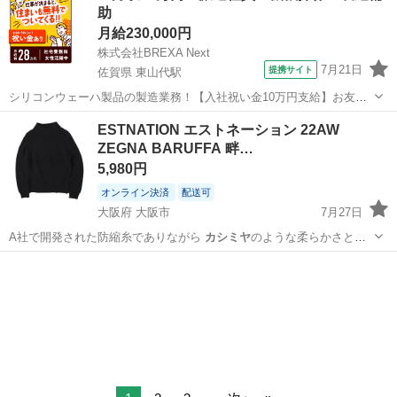
助
月給230,000円
株式会社BREXA Next
7月21日
提携サイト
佐賀県 東山代駅
シリコンウェーハ製品の製造業務！【入社祝い金10万円支給】お友達
やカップルとの応募OK◎年間休日129日＆休出なしでプライベート充
佐賀
伊万里市
東山代駅
その他
ESTNATION エストネーション 22AW
実♪業務はクリーンルームで快適作業◎自社正社員登用制度あり★1食
ZEGNA BARUFFA 畔…
300円～の格安食堂あり！《佐...
5,980円
オンライン決済
配送可
大阪府 大阪市
7月27日
A社で開発された防縮糸でありながら
カシミヤ
のような柔らかさと膨
らみ、シルクのよ…
大阪
大阪市
ニット
イタリア