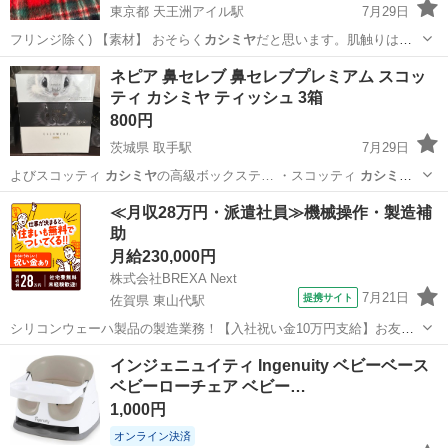
東京都 天王洲アイル駅
7月29日
フリンジ除く) 【素材】 おそらく
カシミヤ
だと思います。肌触りはと
ても良く、し…
東京
港区
天王洲アイル駅
小物
ネピア 鼻セレブ 鼻セレブプレミアム スコッ
ティ カシミヤ ティッシュ 3箱
800円
茨城県 取手駅
7月29日
よびスコッティ
カシミヤ
の高級ボックステ… ・スコッティ
カシミヤ
【商品の状態…
茨城
取手市
取手駅
家庭用品
鼻セレブ
≪月収28万円・派遣社員≫機械操作・製造補
助
月給230,000円
株式会社BREXA Next
7月21日
提携サイト
佐賀県 東山代駅
シリコンウェーハ製品の製造業務！【入社祝い金10万円支給】お友達
やカップルとの応募OK◎年間休日129日＆休出なしでプライベート充
佐賀
伊万里市
東山代駅
その他
インジェニュイティ Ingenuity ベビーベース
実♪業務はクリーンルームで快適作業◎自社正社員登用制度あり★1食
ベビーローチェア ベビー…
300円～の格安食堂あり！《佐...
1,000円
オンライン決済