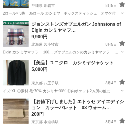
沖縄県 那覇市
8月5日
2ロール× 3袋 36ロール
カシミヤ
ボックスティッシュ オマケ付
沖縄
那覇市
家庭用品
ジョンストンズオブエルガン Johnstons of
Elgin カシミヤマフ…
9,900円
北海道 苫小牧市
8月5日
Elgin
カシミヤ
マフラー 100… ズオブエルガンの
カシミヤ
マフラー …
オブエルガン
カシミヤ
マフラー カシ…
北海道
苫小牧市
小物
Elgin
【美品】ユニクロ カシミヤジャケット
5,000円
東京都 八王子駅
8月4日
イズ:XL ◎素材 毛:70%
カシミヤ
:30% ◎内ポケット2ヵ所の他に…
東京
八王子市
八王子駅
ジャケット
カシミヤ
【お値下げしました】エトゥセ アイエディシ
ョン カラーパレット 03 ウォーム…
200円
東京都 水道橋駅
8月4日