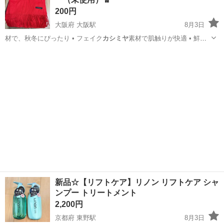
入れていた袋、箱が無い...
200円
大阪府 大阪駅
8月3日
材で、秋冬にぴったり • フェイク
カシミヤ
素材で肌触りが快適 • 鮮や
かな赤…
大阪
大阪市
大阪駅
小物
新品☆【リフトケア】リノン リフトケア シャ
ンプー トリートメント
2,200円
京都府 東野駅
8月3日