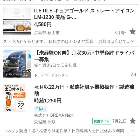
新潟
佐渡市
弥彦駅
その他
ILETILE キュアゴールド ストレートアイロン
LM-1230 美品 G-…
4,580円
広島県 福山市
8月6日
ズ・小汚れが有ります。 目指すのは
カシミヤ
質感！ お取引は店頭で行
ってお…
広島
福山市
ヘアケア
【未経験OK🚚】月収30万↑中型免許ドライバ
ー募集
完全週休2日で安定転職
Ad
ドライバーダイレクト
≪月収22万円・派遣社員≫機械操作・製造補
助
時給1,250円
日払い
株式会社BREXA Next
7月21日
提携サイト
茨城県 静駅
コネクタ製造工場の検査や測定作業！日勤専属＆土日祝休み＆年間休
日128日★クリーンルーム内作業★マイカー通勤OK＆無料駐車場あり
茨城
常陸大宮市
静駅
その他