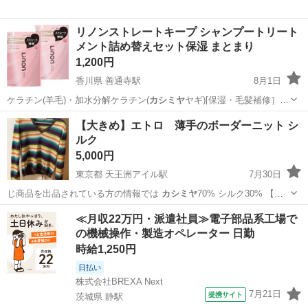
リノンストレートキープ シャンプートリート
メント詰め替えセット保湿 まとまり
1,200円
香川県 善通寺駅
8月1日
ケラチン(羊毛)・加水分解ケラチン(
カシミヤ
ヤギ)[保湿・毛髪補修］
【…
香川
善通寺市
善通寺駅
ヘアケア
【大きめ】エトロ 薄手のボーダーニット シ
ルク
5,000円
東京都 天王洲アイル駅
7月30日
じ商品を出品されている方の情報では
カシミヤ
70% シルク30% 【ネ
ック】V…
東京
港区
天王洲アイル駅
ニット
≪月収22万円・派遣社員≫電子部品系工場で
の機械操作・製造オペレーター 日勤
時給1,250円
日払い
株式会社BREXA Next
7月21日
提携サイト
茨城県 静駅