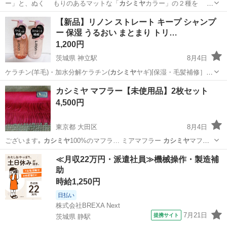
ー」と、ぬく もりのあるマットな「
カシミヤ
カラー」の２種を
セットです。 …
東京
千代田区
水道橋駅
メイクアップ
場所
【新品】リノン ストレート キープ シャンプ
ー 保湿 うるおい まとまり トリ…
1,200円
茨城県 神立駅
8月4日
ケラチン(羊毛)・加水分解ケラチン(
カシミヤ
ヤギ)[保湿・毛髪補修］
※3 水溶…
茨城
土浦市
神立駅
ヘアケア
カシミヤ マフラー【未使用品】2枚セット
4,500円
東京都 大田区
8月4日
ございます｡
カシミヤ
100%のマフラ… ミアマフラー
カシミヤ
マフラ
ー CA…
東京
大田区
小物
カシミヤ
≪月収22万円・派遣社員≫機械操作・製造補
助
時給1,250円
日払い
株式会社BREXA Next
7月21日
提携サイト
茨城県 静駅