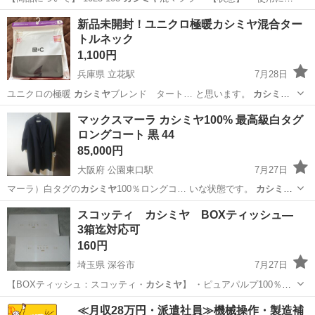
伴…
神奈川
横浜市
服/ファッション
リユース
新品未開封！ユニクロ極暖カシミヤ混合ター
トルネック
1,100円
兵庫県 立花駅
7月28日
ユニクロの極暖
カシミヤ
ブレンド タート… と思います。
カシミヤ
ブレンドで肌触り…
兵庫
尼崎市
立花駅
シャツ
カシミヤ
マックスマーラ カシミヤ100% 最高級白タグ
ロングコート 黒 44
85,000円
大阪府 公園東口駅
7月27日
マーラ）白タグの
カシミヤ
100％ロングコ… いな状態です。
カシミヤ
の光沢も新品同様…
大阪
吹田市
公園東口駅
コート
カシミヤ
スコッティ カシミヤ BOXティッシュ―
3箱迄対応可
160円
埼玉県 深谷市
7月27日
【BOXティッシュ：スコッティ・
カシミヤ
】 ・ピュアパルプ100％使
用（再…
埼玉
深谷市
家庭用品
カシミヤ
≪月収28万円・派遣社員≫機械操作・製造補