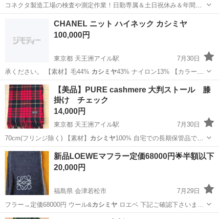
コネクタ製造工場の検査や測定作業！日勤専属＆土日祝休み＆年間休
日128日★クリーンルーム内作業★マイカー通勤OK＆無料駐車場あり
茨城
常陸大宮市
静駅
その他
CHANEL ニット ハイネック カシミヤ
★就業先食堂利用可！日払い制度あり！《茨城県常陸大宮市》 人気の
100,000円
工場のお仕事 ◇コネクタ製造工...
東京都 天王洲アイル駅
7月30日
承ください。 【素材】毛44%
カシミヤ
43% ナイロン13% 【カラー】
…
東京
港区
天王洲アイル駅
セーター
カシミヤ
【美品】PURE cashmere 大判ストール 膝
掛け チェック
14,000円
東京都 天王洲アイル駅
7月30日
70cm(フリンジ除く) 【素材】
カシミヤ
100% 自宅での長期保管品で
す。…
東京
港区
天王洲アイル駅
小物
膝掛け
新品LOEWEマフラー定価68000円🌟半額以下
20,000円
福島県 会津若松市
7月29日
フラー→定価68000円 ウール&
カシミヤ
ロエベ 下記ご確認下さいま…
福島
会津若松市
小物
LOEWE