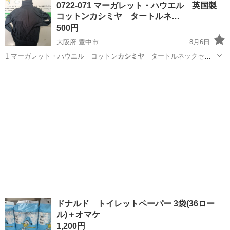
0722-071 マーガレット・ハウエル 英国製
★就業先食堂利用可！日払い制度あり！《茨城県常陸大宮市》 人気の
コットンカシミヤ タートルネ…
工場のお仕事 ◇コネクタ製造工...
500円
大阪府 豊中市
8月6日
1 マーガレット・ハウエル コットン
カシミヤ
タートルネックセー
ター …
大阪
豊中市
セーター
カシミヤ
ドナルド トイレットペーパー 3袋(36ロー
ル)＋オマケ
1,200円