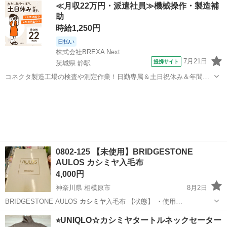
愛知
一宮市
その他
≪月収22万円・派遣社員≫機械操作・製造補
助
時給1,250円
日払い
株式会社BREXA Next
7月21日
提携サイト
茨城県 静駅
コネクタ製造工場の検査や測定作業！日勤専属＆土日祝休み＆年間休
日128日★クリーンルーム内作業★マイカー通勤OK＆無料駐車場あり
茨城
常陸大宮市
静駅
その他
★就業先食堂利用可！日払い制度あり！《茨城県常陸大宮市》 人気の
工場のお仕事 ◇コネクタ製造工...
0802-125 【未使用】BRIDGESTONE
AULOS カシミヤ入毛布
4,000円
神奈川県 相模原市
8月2日
BRIDGESTONE AULOS
カシミヤ
入毛布 【状態】 ・使用…
神奈川
相模原市
商品券/ギフトカード
AULOS
⭐︎UNIQLO☆カシミヤタートルネックセーター