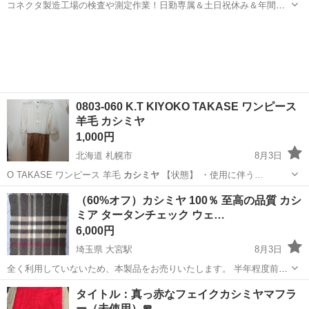
コネクタ製造工場の検査や測定作業！日勤専属＆土日祝休み＆年間休
日128日★クリーンルーム内作業★マイカー通勤OK＆無料駐車場あり
茨城
常陸大宮市
静駅
その他
★就業先食堂利用可！日払い制度あり！《茨城県常陸大宮市》 人気の
工場のお仕事 ◇コネクタ製造工...
0803-060 K.T KIYOKO TAKASE ワンピース
羊毛 カシミヤ
1,000円
北海道 札幌市
8月3日
O TAKASE ワンピース 羊毛
カシミヤ
【状態】 ・使用に伴う…
北海道
札幌市
ワンピース
カシミヤ
（60%オフ）カシミヤ 100％ 至高の品質 カシ
ミア タータンチェック ウェ…
6,000円
埼玉県 大宮駅
8月3日
全く利用していないため、本製品をお売りいたします。 半年程度前に
購入しましたが、全く使わないためお売りいたします。 ノークレーム
埼玉
さいたま市
大宮駅
小物
カシミヤ
タイトル：真っ赤なフェイクカシミヤマフラ
ノーリターン、値引き調整は対応できません。 申し訳ありませんが、
ー（未使用）🧣