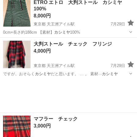
ETRO エトロ 大判ストール カシミヤ
100%
8,000円
東京都 天王洲アイル駅
7月29日
0cm×長さ約188cm 【素材】
カシミヤ
100%
東京
港区
天王洲アイル駅
小物
大判ストール チェック フリンジ
4,000円
東京都 天王洲アイル駅
7月29日
ですが、おそらく
カシミヤ
だと思います。 … 。 素材···
カシミヤ
東京
港区
天王洲アイル駅
小物
マフラー チェック
3,000円