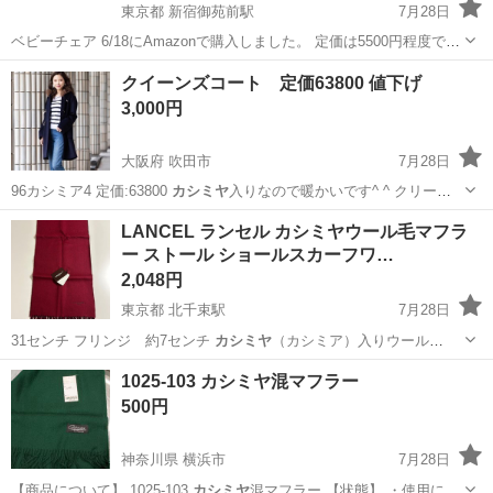
東京都 新宿御苑前駅
7月28日
ベビーチェア 6/18にAmazonで購入しました。 定価は5500円程度で
す。 子供用に購入しましたが、 あまり気に入ってくれず…。 別の商
東京
新宿区
新宿御苑前駅
ベビー用品
クイーンズコート 定価63800 値下げ
品を購入しましたので、 必要な方にお譲りできればと思います。 椅子
3,000円
の部分に引...
大阪府 吹田市
7月28日
96カシミア4 定価:63800
カシミヤ
入りなので暖かいです^ ^ クリー
ニ…
大阪
吹田市
コート
カシミヤ
LANCEL ランセル カシミヤウール毛マフラ
ー ストール ショールスカーフワ…
2,048円
東京都 北千束駅
7月28日
31センチ フリンジ 約7センチ
カシミヤ
（カシミア）入りウール
（毛）です。 …
東京
大田区
北千束駅
小物
1025-103 カシミヤ混マフラー
500円
神奈川県 横浜市
7月28日
【商品について】 1025-103
カシミヤ
混マフラー 【状態】 ・使用に