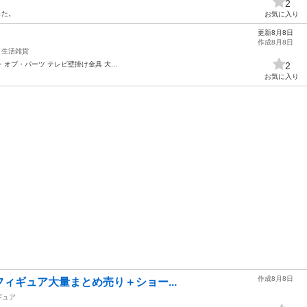
2
した。
お気に入り
更新8月8日
作成8月8日
生活雑貨
・オブ・パーツ テレビ壁掛け金具 大…
2
お気に入り
作成8月8日
ス フィギュア大量まとめ売り＋ショー...
ギュア