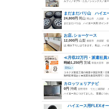
ルフィ／ギア5・ニカ／シャンクス／
エー
まだまだバリ山 ハイエー
24,800円
岡山
岡山市
八浜駅
タ
まだまだバリ山 ハイ
エース
用 15イン
お店､ショーケース
12,000円
山梨
都留市
赤坂駅
収
ば､積み下ろしはできます。 私は、ハイ
≪月収22万円・派遣社員
時給1,250円
茨城
常陸大宮市
静
日払い
コネクタ製造工場の検査や測定作業！日勤
無料駐車場あり★就業先食堂利用可！日払
カロッツェリアナビ
0円
沖縄
宜野湾市
てだこ浦西駅
ハイ
エース
につけてました。 普通につか
ハイエース用FLEXオ