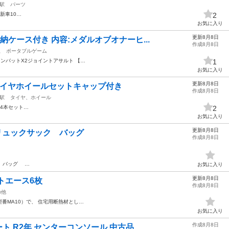
駅
パーツ
新車10…
2
お気に入り
更新8月8日
納ケース付き 内容:メダルオブオナーヒ...
作成8月8日
駅
ポータブルゲーム
コンバットX2ジョイントアサルト 【…
1
お気に入り
更新8月8日
タイヤホイールセットキャップ付き
作成8月8日
駅
タイヤ、ホイール
4本セット…
2
お気に入り
更新8月8日
ース リュックサック バッグ
作成8月8日
 バッグ …
お気に入り
更新8月8日
トエース6枚
作成8月8日
の他
型番MA10）で、 住宅用断熱材とし…
お気に入り
作成8月8日
ート R2年 センターコンソール 中古品