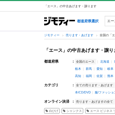
「エース」の中古あげます・譲ります
都道府県選択
ジモティー
売ります・あげます
全国の「エ
「エース」の中古あげます・譲り
都道府県
：
全国のエース
北海道
栃木
群馬
愛知
岐阜
高知
福岡
佐賀
熊本
カテゴリ
：
全ての売ります・あげます
本/CD/DVD
服/ファッショ
オンライン決済
：
売ります・あげますの全て
白ひげ
シャンクス
エース ビジネス 