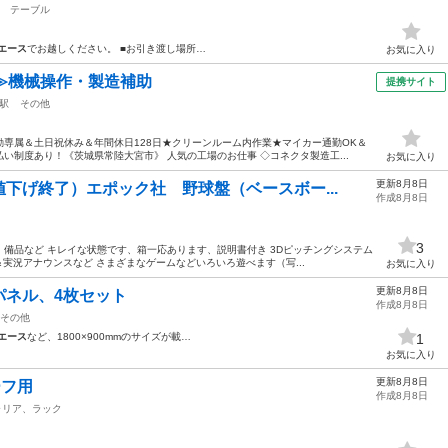
テーブル
エース
でお越しください。 ■お引き渡し場所…
お気に入り
≫機械操作・製造補助
提携サイト
駅
その他
専属＆土日祝休み＆年間休日128日★クリーンルーム内作業★マイカー通勤OK＆
い制度あり！《茨城県常陸大宮市》 人気の工場のお仕事 ◇コネクタ製造工...
お気に入り
更新8月8日
下げ終了）エポック社 野球盤（ベースボー...
作成8月8日
3
備品など キレイな状態です、箱一応あります、説明書付き 3Dピッチングシステム
実況アナウンスなど さまざまなゲームなどいろいろ遊べます（写...
お気に入り
更新8月8日
パネル、4枚セット
作成8月8日
その他
エース
など、1800×900mmのサイズが載…
1
お気に入り
更新8月8日
ーフ用
作成8月8日
ャリア、ラック