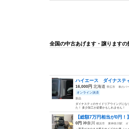
全国の中古あげます・譲りますの
ハイエース ダイナステ
16,000円
北海道
帯広市
車のパ
オンライン決済
新品
ダイナスティのサイドリアウイングになりま
た！ 多少加工が必要かもしれません！
【総額7万円相当が0円！
0円
神奈川
横浜市
東神奈川駅
オ
・家具がそのまま載るサイズのお車（ハ