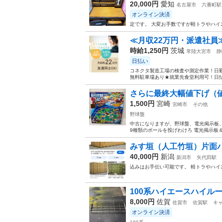
20,000円
愛知
名古屋市
六番町駅
オンライン決済
定です。 大変お手数ですが軽トラやハイ
≪月収22万円・派遣社員
時給1,250円
茨城
常陸大宮市
静
日払い
コネクタ製造工場の検査や測定作業！日勤
無料駐車場あり★就業先食堂利用可！日払
さらに最終大幅値下げ（値
1,500円
宮崎
宮崎市
その他
野球盤
中古になりますが、野球盤、電光掲示板、
9種類のボールを投げわけろ 電光掲示板＆
みす垣（人工竹垣）片面
40,000円
新潟
新潟市
矢代田駅
込みはお手伝い可能です。 軽トラやハイ
100系ハイエースハイル
8,000円
佐賀
佐賀市
佐賀駅
キ
オンライン決済