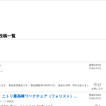
投稿一覧
更新8月8日
ィ
作成8月8日
ーツ
17
す。 新品未塗装品です！ 新品価格38,000円です。 仮合わせ時、浮きがありまし
お気に入り
更新8月8日
】ニトリ最高峰ワークチェア（フォリスト）...
作成8月8日
フィス用家具
イ
エース
、軽バン、ミニバンなど）でお越しくださ…