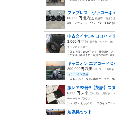
ファブレス ヴァローネmc
60,000円
北海道
札幌市
百合が
6穴 オフセット 38 ハイ
エース
200
中古タイヤ1本 ヨコハマ デリバ
1,000円
大分
別府市
タイヤ、ホ
キャンピングカー
在庫１本限り1000円です。緊急用やス
たので溝はあります。写真の手前の1本で
キャニオン エアロード CF S
200,000円
秋田
秋田市
上飯島駅
オンライン決済
ーキキャリパー SHIMANO デュラ
エース
激レア‼️2冊‼️【英語】スヌ
6,000円
東京
江戸川区
船堀駅
チャーリーブラウン
ントパティ ピッグペン・ フライング
エー
勉強机セット