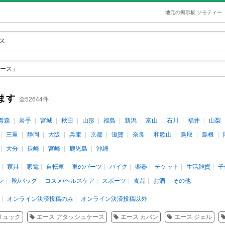
地元の掲示板 ジモティー
ース」
ます
全52644件
青森
岩手
宮城
秋田
山形
福島
新潟
富山
石川
福井
山梨
三重
静岡
大阪
兵庫
京都
滋賀
奈良
和歌山
鳥取
島根
大分
長崎
宮崎
鹿児島
沖縄
家具
家電
自転車
車のパーツ
バイク
楽器
チケット
生活雑貨
子
ン
靴/バッグ
コスメ/ヘルスケア
スポーツ
食品
お酒
その他
オンライン決済投稿のみ
オンライン決済投稿以外
リュック
エース アタッシュケース
エース カバン
エース ジェル