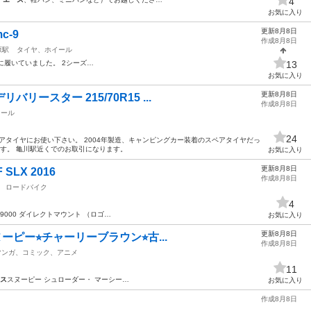
4
お気に入り
更新8月8日
-9
作成8月8日
原駅
タイヤ、ホイール
系に履いていました。 2シーズ…
13
お気に入り
更新8月8日
リースター 215/70R15 ...
作成8月8日
イール
24
ペアタイヤにお使い下さい。 2004年製造、キャンピングカー装着のスペアタイヤだっ
す。 亀川駅近くでのお取引になります。
お気に入り
更新8月8日
LX 2016
作成8月8日
ロードバイク
4
r9000 ダイレクトマウント （ロゴ…
お気に入り
更新8月8日
ーピー⭐︎チャーリーブラウン⭐︎古...
作成8月8日
マンガ、コミック、アニメ
11
ス
スヌーピー シュローダー・ マーシー…
お気に入り
作成8月8日