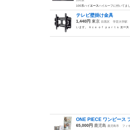
100系
100系ハイ
エース
ハイルーフに付いてま
テレビ壁掛け金具
1,440円
東京
目黒区
学芸大学駅
います。 Ａｃｅ ｏｆ ｐａｒｔｓ
エース
ONE PIECE ワンピー
65,000円
鹿児島
鹿児島市
フィ