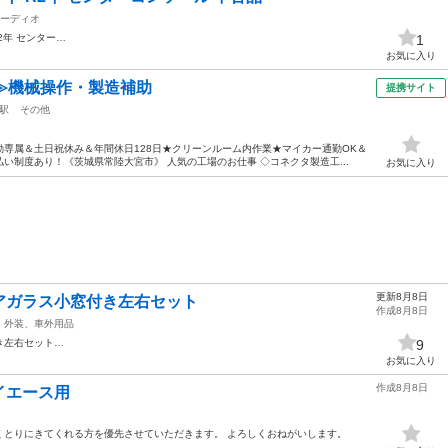
ーディオ
2年 センター…
1
お気に入り
≫機械操作・製造補助
提携サイト
駅
その他
専属＆土日祝休み＆年間休日128日★クリーンルーム内作業★マイカー通勤OK＆
い制度あり！《茨城県常陸大宮市》 人気の工場のお仕事 ◇コネクタ製造工...
お気に入り
更新8月8日
アガラス小窓付き左右セット
作成8月8日
外装、車外用品
き左右セット…
9
お気に入り
作成8月8日
イエース用
くとりにきてくれる方を優先させていただきます。 よろしくおねがいします。