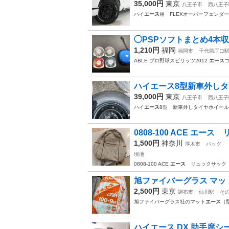
35,000円
東京
八王子市
西八王子
ハイ
エース
用 FLEXオーバーフェンダー
◯PSPソフトまとめ4本収
1,210円
福岡
福岡市
千代県庁口
ABLE プロ野球スピリッツ2012
エース
ハイエース8型新車外し
39,000円
東京
八王子市
西八王子
ハイ
エース
8型 新車外しタイヤホイール
0808-100 ACE エ
1,500円
神奈川
厚木市
バッグ
現地
0808-100 ACE
エース
リュックサック
旭ファイバーグラス マッ
2,500円
東京
調布市
仙川駅
そ
旭ファイバーグラス社のマット
エース
（
ハイエース DX 助手席シ