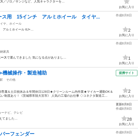
ス
／ゾロ／サンジなど、人気キャラクターを…
お気に入り
作成8月8日
ス用 15インチ アルミホイール タイヤ...
イヤ、ホイール
チ アルミホイール 6J+…
2
お気に入り
作成8月8日
納家具
エース
で運んできました 気になる点がありまし…
1
お気に入り
≫機械操作・製造補助
提携サイト
駅
その他
2
専属＆土日祝休み＆年間休日128日★クリーンルーム内作業★マイカー通勤OK＆
い制度あり！《茨城県常陸大宮市》 人気の工場のお仕事 ◇コネクタ製造工...
お気に入り
更新8月8日
作成8月8日
カーナビ、テレビ
えてました…
28
お気に入り
作成8月8日
ーバーフェンダー