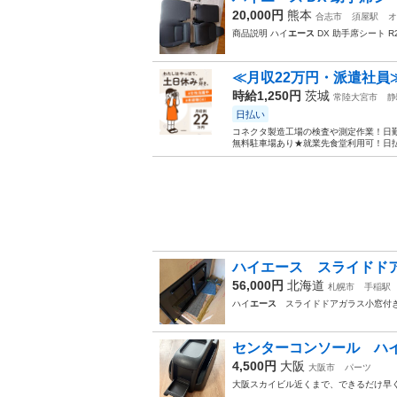
20,000円
熊本
合志市
須屋駅
オ
商品説明 ハイ
エース
DX 助手席シート R
≪月収22万円・派遣社員
時給1,250円
茨城
常陸大宮市
静
日払い
コネクタ製造工場の検査や測定作業！日勤
無料駐車場あり★就業先食堂利用可！日払
ハイエース スライドド
56,000円
北海道
札幌市
手稲駅
ハイ
エース
スライドドアガラス小窓付
センターコンソール ハ
4,500円
大阪
大阪市
パーツ
大阪スカイビル近くまで、できるだけ早