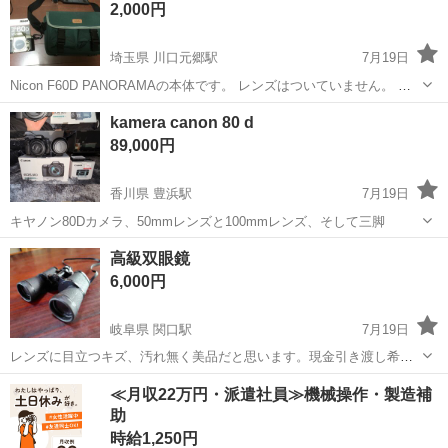
2,000円
用感がありますが、それ以...
埼玉県 川口元郷駅
7月19日
Nicon F60D PANORAMAの本体です。 レンズはついていません。 バ
ッテリー電池は切れているので、動作確認はしておりませんが、 バッ
埼玉
川口市
川口元郷駅
カメラ
バッテリー
kamera canon 80 d
テリー電池があったときは正常に作動しておりました。 動作確認をし
89,000円
ておりま...
香川県 豊浜駅
7月19日
キヤノン80Dカメラ、50mmレンズと100mmレンズ、そして三脚
香川
観音寺市
豊浜駅
カメラ
高級双眼鏡
6,000円
岐阜県 関口駅
7月19日
レンズに目立つキズ、汚れ無く美品だと思います。現金引き渡し希
望❢現物確認して購入されて構いません。平日連絡可ですが取引は土
岐阜
関市
関口駅
カメラ
双眼鏡
≪月収22万円・派遣社員≫機械操作・製造補
日曜祝日となります。ノークレームノーリターンでお願いします。取
助
引場所はなるべく関市内もしくは近郊で！
時給1,250円