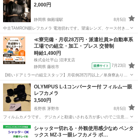
2,000円
静岡県 御殿場駅
8月5日
中古TAMRON眼レフカメラ 電池切れです。望遠レンズ、ケース付きで
す。 こちらはフィルムカメラです。 その他特徴...ジャンク
静岡
御殿場市
御殿場駅
カメラ
ジャンク品
≪寮完備・月収28万円・派遣社員≫自動車系
工場での組立・加工・プレス 交替制
時給1,490円
株式会社平山 沼津支店
7月23日
提携サイト
静岡県 藤枝市
【軽いドアミラーの組立スタッフ】月収例28万円以上／単身寮あり／
年間休日121日／初めてさんも安心のカンタン作業 【未経験歓迎】軽
静岡
藤枝市
その他
OLYMPUS L-1コンバーター付 フィルム一眼
いドアミラーの組立スタッフ｜新設のキレイな工場◎男女活躍中！ 大
レフカメラ
手自動車部品メーカーの新設工...
3,500円
長野県 茅野市
8月5日
フィルムカメラです。 デジカメと勘違いされる方が多いのでご注意く
ださい。 外観に傷が多少ありますが、動作に問題ありません。 ケース
長野
茅野市
カメラ
コンバーター
シャッター切れる・外観使用感少なめ ペンタ
は経年劣化による傷みがあります。 問い合わせして来たにも関わらず
ックス MZ-3 一眼レフカメラ ボ…
返信が途絶えてしまう方、性別...