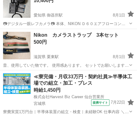
10,400円
愛知県 御器所駅
8月1日
📷デジタル一眼レフカメラ📷 本体、NIKON Ｄ６０エアフローコント
ロール搭載モデル 撮影枚数13,511枚 試写で若干増える事が有りますが
愛知
名古屋市
御器所駅
カメラ
Nikon カメラストラップ 3本セット
ご了承ください。 レンズ、NIKON DX AF-S NIKKOR 18-70mm...
デジタル一眼レフカメラ
500円
滋賀県 栗東駅
8月1日
昔、使用していた物です。 使用感あります。 セットでお願いします。
平日の夜は、栗東〜守山〜堅田でお引渡し出来ます。
滋賀
栗東市
栗東駅
カメラ
Nikon
≪寮完備・月収33万円・契約社員≫半導体工
場での組立・加工・プレス
時給1,450円
株式会社Harvest Biz Career 仙台営業所
7月22日
提携サイト
宮城県
寮費実質1万円台｜半導体装置の組立・検査｜未経験OK 仕事内容 ＼半
導体製造装置の組立・検査スタッフ／ 大手メーカー工場内で、半導体
宮城
その他
をつくるための装置を組み立てる仕事です。 タブレットや図面を確認
しながら、ドライバ...