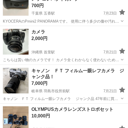
700円
千葉県 五香駅
7月23日
KYOCERAのPmini2 PANORAMAです。 使用に伴う多少の傷や汚れは
ありますが、動作確認は未実施のため、ジャンク品として出品いたし
千葉
松戸市
五香駅
カメラ
ジャンク品
カメラ
ます。 自宅保管のため、神経質な方はご遠慮ください。 【ブランド】
2,000円
KYOCERA...
沖縄県 首里駅
7月21日
こちらは貰い物のカメラです！ カメラ全くわからなく使わないため出
品します！ 気になる方是非👀
沖縄
南城市
首里駅
カメラ
キャノン ＦＴ フィルム一眼レフカメラ ジ
ャンク品！
7,000円
岐阜県 羽島市役所前駅
7月21日
キャノン ＦＴ フィルム一眼レフカメラ ジャンク品 47年前に買っ
たカメラです
岐阜
羽島市
羽島市役所前駅
カメラ
一眼レフカメラ
OLYMPUSカメラレンズストロボセット
10,000円