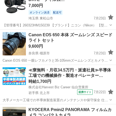
7,000円
オンライン決済
配送可
埼玉県 東松山市
7月23日
【管理番号】260323HM150239 【ブランド】ニコン（Nikon） 【型
番】F-601 【カラー】ブラック 【通電確認】未確認 【動作確認】未確
埼玉
東松山市
カメラ
Nikon
Canon EOS 650 本体 ズームレンズ スピード
認 ■コンディション・状態 ...
ライト セット
9,600円
奈良県 橿原市
7月23日
Canon EOS 650 一眼レフカメラと35-105mmズームレンズとカメラケ
ースと電池とフラッシュのセット。 - ブランド: Canon - モデル: EOS
奈良
橿原市
カメラ
≪寮無料・月収34.5万円・派遣社員≫半導体
650 - レンズ: 35-105mm - 付属品: カ...
工場での機械操作・製造オペレーター…
時給1,700円
株式会社Harvest Biz Career 仙台営業所
7月22日
提携サイト
岩手県 北上市
大手メーカー工場での半導体製造装置のメンテナンスや保守保全 仕事
内容 ＼フラッシュメモリの製造を行う工場で半導体製造装置の保守・
岩手
北上市
その他
KYOCERA Pmini2 PANORAMA フィルムカ
点検のお仕事／ 新工場新設に伴い、請負現場の立ち上げを行います！
メラ コンパクトカメラ
※立ち上げ時期目安：2...