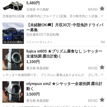
5,480円
北海道 中の島駅
8月4日
北海道内12店舗（札幌市内にグループ１1店舗、苫小牧市内に１店舗）
総合リサイクルショップ ★ユーズドグッズマーケット★ アウトレット
北海道
札幌市
中の島駅
カメラ
ペイペイ
【未経験OK🚚】月収30万↑中型免許ドライバ
モノハウス平岸店です。 PayPay(ペイペイ)支払い対応！ --------...
ー募集
完全週休2日で安定転職
Ad
ドライバーダイレクト
fujica st605 ★プリズム腐食なし シヤッター
全速快調 露出計動く
1,100円
東京都 秋葉原駅
8月3日
シヤッター全速快調です。 プリズムに腐食はありませんが、 少し汚れ
ています。 露出計は光に反応して動きます。 （精度は不明）
東京
台東区
秋葉原駅
カメラ
ありません
olympus om2 ★シヤッター全速快調 露出計
動く
3,500円
東京都 秋葉原駅
8月3日