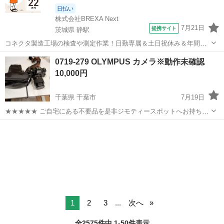
日払い
株式会社BREXA Next
7月21日
提携サイト
茨城県 静駅
コネクタ製造工場の検査や測定作業！日勤専属＆土日祝休み＆年間休
日128日★クリーンルーム内作業★マイカー通勤OK＆無料駐車場あり
茨城
常陸大宮市
静駅
その他
0719-279 OLYMPUS カメラ※動作未確認
★就業先食堂利用可！日払い制度あり！《茨城県常陸大宮市》 人気の
10,000円
工場のお仕事 ◇コネクタ製造工...
千葉県 千葉市
7月19日
★★★★★ ご自宅にある不要品を是非ジモティースポットへお持ち込
みしませんか？ 家電、趣味・スポーツ・レジャー用品、こども用品、
千葉
千葉市
カメラ
OLYMPUS
衣料服飾品、生活雑貨、家具、本、CD・DVDなどが無料でまとめて持
ち込めます！ ※詳細はこ...
1
2
3
...
次へ
全2575件中 1-50件表示