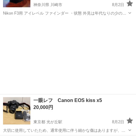
神奈川県 川崎市
8月2日
Nikon F3用 アイレベル ファインダー ・状態 外見は年代なりの少のダ
メージ見受けられますが十分良い感じ色艶、質感保っております。
神奈川
川崎市
カメラ
Nikon F3
（画像参照） ファインダー内はカビ、腐食等見当らずクリアです。 ・
動...
一眼レフ Canon EOS kiss x5
20,000円
東京都 光が丘駅
8月2日
大切に使用していたため、通常使用に伴う細かな傷はありますが、全