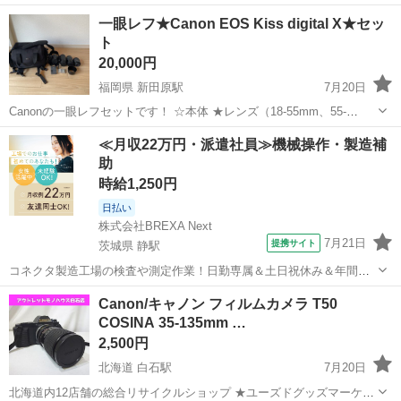
なく、素人目ではありますが綺麗だと思います。 バッテリーも良好で
大阪
大阪市
新大阪駅
カメラ
EOS
一眼レフ★Canon EOS Kiss digital X★セッ
す。 ブランド：キヤノン EOS EOS Kiss 付属レンズ：レンズキット
ト
付属レンズ...
20,000円
福岡県 新田原駅
7月20日
Canonの一眼レフセットです！ ☆本体 ★レンズ（18-55mm、55-
200mm、75-300mm） レンズ3本ともCanonの純正品です。 ☆充電
福岡
京都郡
新田原駅
カメラ
EOS
≪月収22万円・派遣社員≫機械操作・製造補
器、電池2個（電池のみ互換品です） ★レンズフード ☆カメラバック
助
...
時給1,250円
日払い
株式会社BREXA Next
7月21日
提携サイト
茨城県 静駅
コネクタ製造工場の検査や測定作業！日勤専属＆土日祝休み＆年間休
日128日★クリーンルーム内作業★マイカー通勤OK＆無料駐車場あり
茨城
常陸大宮市
静駅
その他
Canon/キャノン フィルムカメラ T50
★就業先食堂利用可！日払い制度あり！《茨城県常陸大宮市》 人気の
COSINA 35-135mm …
工場のお仕事 ◇コネクタ製造工...
2,500円
北海道 白石駅
7月20日
北海道内12店舗の総合リサイクルショップ ★ユーズドグッズマーケッ