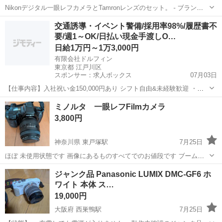
Nikonデジタル一眼レフカメラとTamronレンズのセット。 - ブランド:
Nikon - レンズ: Tamron 17-50mm f/2.8 - 充電器: Nikon Quick Charger
福岡
福岡市
カメラ
デジタル一眼レフカメラ
交通誘導・イベント警備/採用率98%/履歴書不
MH-23 - レン...
要/週1～OK/日払い現金手渡しO…
日給1万円～1万3,000円
有限会社ドルフィン
東京都 江戸川区
スポンサー：求人ボックス
07月03日
【仕事内容】入社祝い金150,000円あり シフト自由&未経験歓迎
・直
行直帰OK ・一部車・自転車・バイク通勤OK ・週1～OK ・日払い・
アルバイト・パート
ミノルタ 一眼レフFilmカメラ
週払いOK、現金手渡しも可能です! <仕事内容> 建築・土木工事現場
3,800円
で...
神奈川県 東戸塚駅
7月25日
ほぼ 未使用状態です 画像にあるものすべてでのお値段です ブームで
購入したものの、ほぼ陽の目を見ることがありませんでした カメラに
神奈川
横浜市
東戸塚駅
カメラ
ジャンク品 Panasonic LUMIX DMC-GF6 ホ
ついては素人そのものですので御理解ください よろしければご検討下
ワイト 本体 ス…
さい
19,000円
大阪府 西巣鴨駅
7月25日