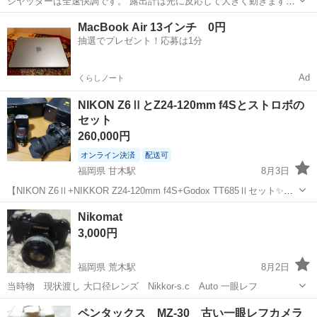
シヤッターは全速快調です。 露出計は光に反応して大きく動きます。
プリズムは腐食していますが、 修理屋に持っていけば3500円でプリズ
東京
台東区
秋葉原駅
カメラ
MacBook Air 13インチ 0円
ム交換してくれます。
抽選でプレゼント！応募は1分
Ad
くらしノート
NIKON Z6ⅡとZ24-120mm f4Sとストロボの
セット
260,000円
オンライン決済
配送可
福岡県 甘木駅
8月3日
【NIKON Z6Ⅱ+NIKKOR Z24-120mm f4S+Godox TT685Ⅱセット✨️】
このセットでNIKON Zの素晴らしい描写をすぐに楽しむことができま
福岡
朝倉市
甘木駅
カメラ
ストロボ
Nikomat
す！😄✨️ （メモリーカードは別途ご購入ください🙇） ...
3,000円
福岡県 荒木駅
8月2日
当時物 現状渡し 大口径レンズ Nikkor-s.c Auto 一眼レフ
福岡
八女郡
荒木駅
カメラ
ペンタックス MZ-30 古い一眼レフカメラ