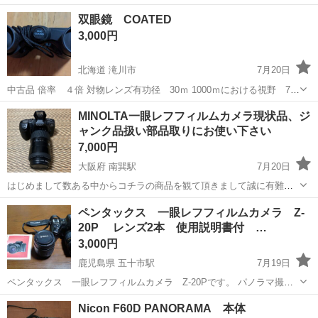
ト★ アウトレットモノハウス白石店です。 PayPay(ペイペイ)支払い
北海道
札幌市
白石駅
カメラ
COSINA
双眼鏡 COATED
対応！ --------------------------------...
3,000円
北海道 滝川市
7月20日
中古品 倍率 ４倍 対物レンズ有功径 30ｍ 1000ｍにおける視野 75
ｍ
北海道
滝川市
カメラ
双眼鏡
MINOLTA一眼レフフィルムカメラ現状品、ジ
ャンク品扱い部品取りにお使い下さい
7,000円
大阪府 南巽駅
7月20日
はじめまして数ある中からコチラの商品を観て頂きまして誠に有難う
御座います。コチラの商品はかなり昔から自宅にありました。
大阪
大阪市
南巽駅
カメラ
一眼レフ
ペンタックス 一眼レフフィルムカメラ Z-
MINOLTA一眼レフフィルムカメラ現状品、ジャンク品扱い部品取りに
20P レンズ2本 使用説明書付 …
お使い下さいの出品に成っております。み...
3,000円
鹿児島県 五十市駅
7月19日
ペンタックス 一眼レフフィルムカメラ Z-20Pです。 パノラマ撮影
可能。 シグマレンズ2本、使用説明書付きの動作確認済になります。
鹿児島
曽於市
五十市駅
カメラ
ペンタックス
Nicon F60D PANORAMA 本体
互換アイカップとショルダー紐付きです。 本体は、液晶部分がやや使