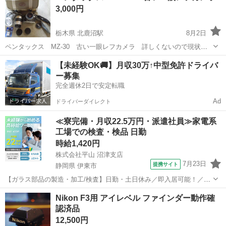
3,000円
栃木県 北鹿沼駅
8月2日
ペンタックス MZ-30 古い一眼レフカメラ 詳しくないので現状
で。
栃木
鹿沼市
北鹿沼駅
カメラ
【未経験OK🚚】月収30万↑中型免許ドライバ
ー募集
完全週休2日で安定転職
Ad
ドライバーダイレクト
≪寮完備・月収22.5万円・派遣社員≫家電系
工場での検査・検品 日勤
時給1,420円
株式会社平山 沼津支店
7月23日
提携サイト
静岡県 伊東市
【ガラス部品の製造・加工/検査】日勤・土日休み／即入居可能！／伊
豆でのんびりライフ♪ ガラス部品の製造・加工/検査 【株式会社平山で
静岡
伊東市
その他
Nikon F3用 アイレベル ファインダー動作確
の正社員採用（無期雇用派遣）となります】 「2人で同じ職場で働き
認済品
たい」 「仕事も休みも一...
12,500円