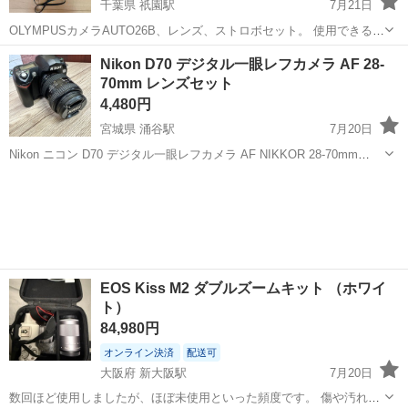
千葉県 祇園駅
7月21日
OLYMPUSカメラAUTO26B、レンズ、ストロボセット。 使用できるか
は不明です。 修理できる方、コレクターの方などいかがでしょうか。
千葉
木更津市
祇園駅
カメラ
Nikon D70 デジタル一眼レフカメラ AF 28-
ご検討よろしくお願いいたします。 その他の画像をお求めの方はメッ
70mm レンズセット
セージお願いいたします。
4,480円
宮城県 涌谷駅
7月20日
Nikon ニコン D70 デジタル一眼レフカメラ AF NIKKOR 28-70mm
F3.5-4.5D レンズセット ・コレクターの前オーナー様の放出品となり
宮城
遠田郡
涌谷駅
カメラ
ます。 ・コレクション品となりますので、長期保管に伴う経年劣...
EOS Kiss M2 ダブルズームキット （ホワイ
ト）
84,980円
オンライン決済
配送可
大阪府 新大阪駅
7月20日
数回ほど使用しましたが、ほぼ未使用といった頻度です。 傷や汚れも