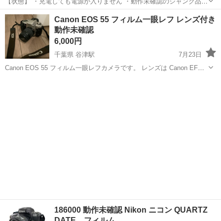
【状態】 ・充電しても電源が入りません ・動作未確認のジャンク品で
す。修理・部品取り目的でお願いします。 ・外観は綺麗めですが、使
大阪
大阪市
西巣鴨駅
カメラ
Canon EOS 55 フィルム一眼レフ レンズ付き
用感はあります (目立つ傷はありませんが写真でご確認ください。)
動作未確認
【付属品】 ・肩紐（ストラ...
6,000円
千葉県 谷津駅
7月23日
Canon EOS 55 フィルム一眼レフカメラです。 レンズは Canon EF
28-80mm F3.5-5.6 IV が付属しています。箱や取説、電池そのほかの
千葉
習志野市
谷津駅
カメラ
Canon
ものはありません。 【付属品】 ・レンズ ・純...
186000 動作未確認 Nikon ニコン QUARTZ
DATE フィルム…