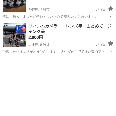
沖縄県 名護市
8月7日
前に 購入しましたが使わずにいたので 売りたいと思います。
沖縄
名護市
カメラ
フィルムカメラ レンズ等 まとめて ジ
ャンク品
2,000円
岩手県 紫波郡
8月7日
ご覧いただきありがとうございます。 古い家からでてきた昔のフィル
ムカメラやレンズです。 キャノン アサヒ ポラロイド 長期間保管さ
岩手
紫波郡
カメラ
ジャンク品
れていたと思われ、汚れカビが見られます。そのままでは使えないと
思われるためジ...