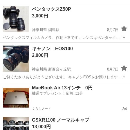
ペンタックスZ50P
3,000円
神奈川県 綱島駅
8月7日
ペンタックスフィルムカメラ、作動正常です。レンズはペンタックス
80-200ミリ、28-80ミリオートフォーカスOKです。バッテリー付属、
神奈川
横浜市
綱島駅
カメラ
キャノン EOS100
フィルムがあれば、すぐ写せます。性能はインターネットで調べてく
2,000円
ださい。パノラマ途中切り替...
神奈川県 新百合ヶ丘駅
8月7日
ご覧くださりありがとうございます。 キャノンEOSをお譲りします。
電池がないため動作未確認です。 ストラップ、三脚、取説付きです。
神奈川
川崎市
新百合ヶ丘駅
カメラ
EOS
MacBook Air 13インチ 0円
近隣の方へ手渡しを希望します。 ご検討よろしくお願いします。
抽選でプレゼント！応募は1分
Ad
くらしノート
GSXR1100 ノーマルキャブ
13,000円