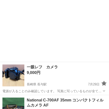
ー、互換充電器、レンズフード、ストラップ、接写リング(VILTROX
宮崎
宮崎市
南宮崎駅
カメラ
DG-C) 通電確認済み - ブランド: Canon ...
一眼レフ カメラ
9,000円
長崎県 長与駅
7月29日
電源が入ることのみ確認しています。 写真に写っているものが全てで
す。
長崎
長崎市
長与駅
カメラ
一眼レフ
National C-700AF 35mm コンパクトフィル
ムカメラ AF