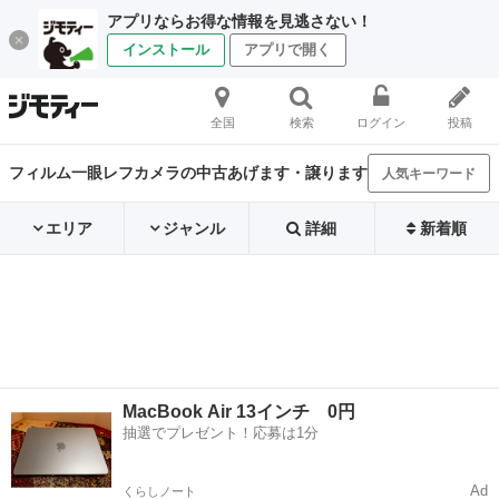
アプリならお得な情報を見逃さない！
インストール
アプリで開く
全国
検索
ログイン
投稿
フィルム一眼レフカメラの中古あげます・譲ります
人気キーワード
エリア
ジャンル
詳細
新着順
MacBook Air 13インチ 0円
抽選でプレゼント！応募は1分
Ad
くらしノート