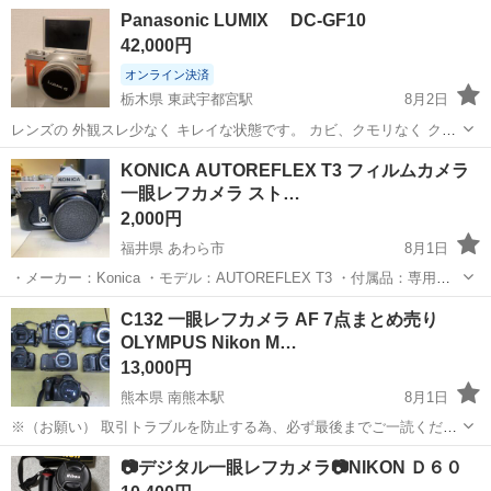
体的に状態は良好です。動作も問題なく、まだまだお使いいただけま
東京
練馬区
光が丘駅
カメラ
EOS
Panasonic LUMIX DC-GF10
す。 【状態】 ・動作確認済み ・通常使用に伴う細かな傷あり ・落
42,000円
下・水没歴なし ・防湿環境で保管...
オンライン決済
栃木県 東武宇都宮駅
8月2日
レンズの 外観スレ少なく キレイな状態です。 カビ、クモリなく クリ
アな状態です。 本体（Panasonic LUMIX DC-GF10） レンズ G
栃木
宇都宮市
東武宇都宮駅
カメラ
LUMIX
KONICA AUTOREFLEX T3 フィルムカメラ
VARIO 12-32 （メーカー公式レンズキット） ストラップ ...
一眼レフカメラ スト…
2,000円
福井県 あわら市
8月1日
・メーカー：Konica ・モデル：AUTOREFLEX T3 ・付属品：専用ケ
ース ・ストロボ：TOSHIBA 520 ご覧いただきありがとうございま
福井
あわら市
カメラ
ストロボ
C132 一眼レフカメラ AF 7点まとめ売り
す。 実家から出てきたとても古いカメラです。 ...
OLYMPUS Nikon M…
13,000円
熊本県 南熊本駅
8月1日
※（お願い） 取引トラブルを防止する為、必ず最後までご一読くださ
い。 一眼レフカメラ AF 7点まとめ売り OLYMPUS Nikon MINOLTA
熊本
熊本市
南熊本駅
カメラ
PENTAX
📷デジタル一眼レフカメラ📷NIKON Ｄ６０
PENTAX Canon ・ジャンク品となります ・動作確認等...