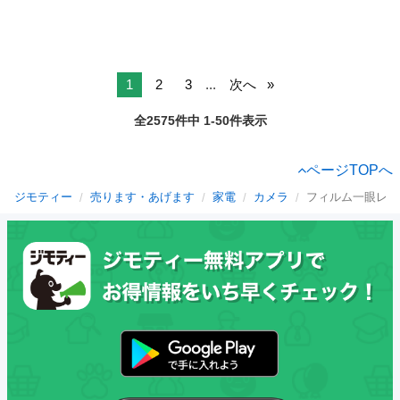
1
2
3
...
次へ
全2575件中 1-50件表示
ページTOPへ
ジモティー
売ります・あげます
家電
カメラ
フィルム一眼レフ