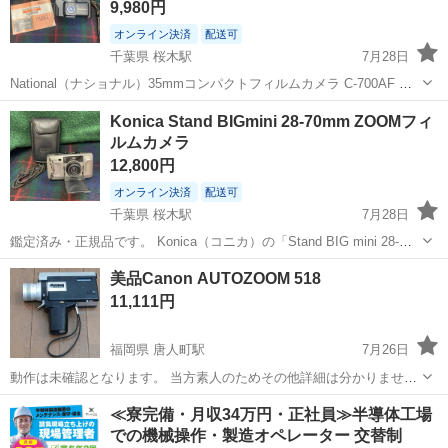
9,980円
オンライン決済
配送可
千葉県 桜木駅
7月28日
National（ナショナル）35mmコンパクトフィルムカメラ C-700AF の
出品です。 純正ケース・取扱説明書付きです。 【付属品】 ・カメラ
千葉
千葉市
桜木駅
カメラ
Konica Stand BIGmini 28-70mm ZOOMフィ
本体 ・純正ケース ・取扱説明書 【状態】 ・動作確認は行っておりま
ルムカメラ
せ...
12,800円
オンライン決済
配送可
千葉県 桜木駅
7月28日
鑑定済み・正規品です。 Konica（コニカ）の「Stand BIG mini 28-
70mm ZOOM」フィルムカメラです。 28-70mmズームレンズを搭載し
千葉
千葉市
桜木駅
カメラ
美品Canon AUTOZOOM 518
たコンパクトフィルムカメラで、旅行やスナップ撮影など幅広い...
11,111円
福岡県 唐人町駅
7月26日
動作は未確認となります。 当方素人のためその他詳細は分かりませ
ん。 状態は写真にて必ずご確認ください。 現状品となりますので ノ
福岡
福岡市
唐人町駅
カメラ
Canon
≪寮完備・月収34万円・正社員≫半導体工場
ークレームノーリターンでお願いします。 写真のものが全てです。
での機械操作・製造オペレーター 交替制