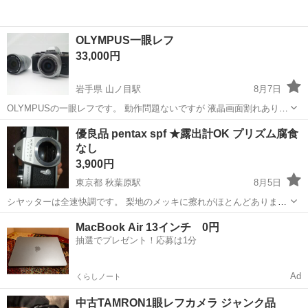
OLYMPUS一眼レフ
33,000円
岩手県 山ノ目駅
8月7日
OLYMPUSの一眼レフです。 動作問題ないですが 液晶画面割れありま
す。
岩手
一関市
山ノ目駅
カメラ
優良品 pentax spf ★露出計OK プリズム腐食
なし
3,900円
東京都 秋葉原駅
8月5日
シヤッターは全速快調です。 梨地のメッキに擦れがほとんどありませ
ん。 プリズムに腐食なし。 タイマー正常。 露出計は光に反応して大
東京
台東区
秋葉原駅
カメラ
pentax
MacBook Air 13インチ 0円
きく振れます。
抽選でプレゼント！応募は1分
Ad
くらしノート
中古TAMRON1眼レフカメラ ジャンク品