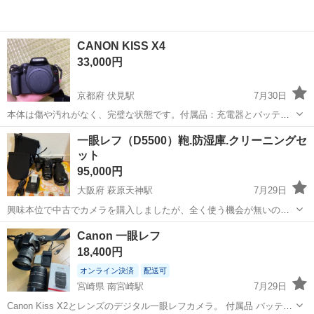
CANON KISS X4
33,000円
京都府 伏見駅
7月30日
本体は傷や汚れがなく、完璧な状態です。付属品：充電器とバッテリ
ー。
京都
京都市
伏見駅
カメラ
一眼レフ（D5500）鞄.防湿庫.クリーニングセ
ット
95,000円
大阪府 萩原天神駅
7月29日
興味本位で中古でカメラを購入しましたが、全く使う機会が無いので
誰が全てセットで購入してくださる方よろしくお願いします。 一眼レ
大阪
堺市
萩原天神駅
カメラ
一眼レフ
Canon 一眼レフ
フ D5500 購入した時でシャッター数 6000回程度って聞いてるので
18,400円
購入後もそこまで利用頻...
オンライン決済
配送可
宮崎県 南宮崎駅
7月29日
Canon Kiss X2とレンズのデジタル一眼レフカメラ。 付属品 バッテリ