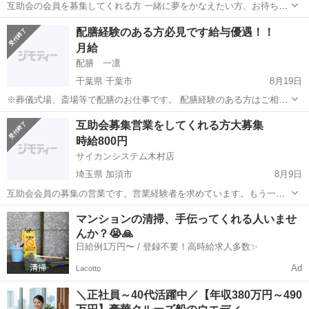
互助会の会員を募集してくれる方 一緒に夢をかなえたい方、お待ちし
ております
埼玉
加須市
加須駅
結婚式場
配膳経験のある方必見です給与優遇！！
月給
配膳 一凛
千葉県 千葉市
8月19日
※葬儀式場、斎場等で配膳のお仕事です。 配膳経験のある方はご相談
下さい。給与等優遇致します。当社ホームページの採用情報より詳細
千葉
千葉市
結婚式場
斎場
互助会募集営業をしてくれる方大募集
確認。http://catering0405patch.jimdo.com/ 勤務時間 ...
時給800円
サイカンシステム木村店
埼玉県 加須市
8月9日
互助会会員の募集の営業です。営業経験者を求めています。もう一度
営業で成功したい方お待ちしてます
埼玉
加須市
結婚式場
マンションの清掃、手伝ってくれる人いませ
んか？😭🙏
日給例1万円〜 / 登録不要！高時給求人多数✨
Ad
Lacotto
＼正社員～40代活躍中／【年収380万円～490