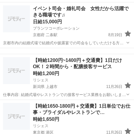
ている船舶上でのウエディングプランナーのお仕事です! ホテル・旅行
東京
浜松町駅
結婚式場
イベント司会・婚礼司会 女性だから活躍で
会社などでの営業経験のある方、大歓迎です♪ 週5日勤務のシフト制(毎
きる職場です♫
週水曜日定休日)、賞与は年...
日給15,000円
プランツコーポレーション
京都府 二条駅
8月19日
京都市内の結婚式場で結婚式や披露宴での司会をしていただける方を
募集いたします。 土日祝中心の１回２～3時間程(入り時間1時間前)の
京都
京都市
二条駅
結婚式場
土日
やりがいある仕事です。 仕事内容：結婚式や披露宴における司会進行
【時給1200円~1400円＋交通費】1日だけ
勤務先：京都・滋賀...
OK！２時間から・配膳接客サービス
時給1,200円
リシェス
新潟県 上越市
11月26日
仕事内容: 結婚式場やレストランでの接客サービス業務をお願いしま
す。 キレイな会場や、レストランなどお仕事現場は自由に選択可能で
新潟
上越市
結婚式場
カンタン
【時給1650-1800円＋交通費】1日単位でお仕
す！ 1日単位でお仕事できるから、空いた時間をスマートに活用★ 勤
事・ブライダルやレストランで…
務地：新潟県上...
時給1,650円
リシェス
東京都 港区
11月26日