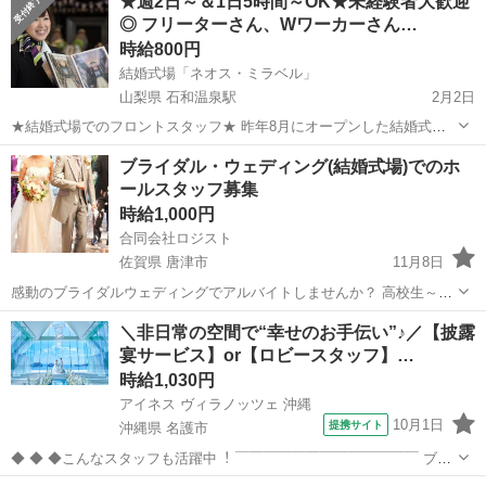
★週2日～＆1日5時間～OK★未経験者大歓迎
◎ フリーターさん、Wワーカーさん…
時給800円
結婚式場「ネオス・ミラベル」
山梨県 石和温泉駅
2月2日
★結婚式場でのフロントスタッフ★ 昨年8月にオープンした結婚式場
「ネオス・ミラベル」でのお仕事です！ 【具体的には・・・】 ・ご来
山梨
笛吹市
石和温泉駅
結婚式場
土日
ブライダル・ウェディング(結婚式場)でのホ
館されたお客様のお迎え、館内のご案内 ・ご列席者の受付対応、お荷
ールスタッフ募集
物のお預かり ...
時給1,000円
合同会社ロジスト
佐賀県 唐津市
11月8日
感動のブライダルウェディングでアルバイトしませんか？ 高校生～フ
リーターまで大歓迎！ 女性スタッフ、男性スタッフどちらも在籍して
佐賀
唐津市
結婚式場
ウェディング
＼非日常の空間で“幸せのお手伝い”♪／【披露
います。 友達と一緒に応募大歓迎です。 週１＆土日祝のみでOK！都
宴サービス】or【ロビースタッフ】…
合の合う日にシフトに入れ...
時給1,030円
アイネス ヴィラノッツェ 沖縄
10月1日
提携サイト
沖縄県 名護市
◆ ◆ ◆こんなスタッフも活躍中︕ ￣￣￣￣￣￣￣￣￣￣￣￣￣ ブラ
イダル業界は未経験でスタートしたという スタッフがほとんどです︕