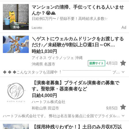
お仕事です。ー 【具体的な仕事内容】 ・パーティー前の準備 ・料理
埼玉
さいたま市
大宮駅
結婚式場
スタッフ
マンションの清掃、手伝ってくれる人いませ
やドリンクのテーブルサーブ ・後片付け等 ハイレベルな気遣いと正し
んか？😭🙏
いマナー...
日給例1万円〜 / 登録不要！高時給求人多数✨
Ad
Lacotto
＼ゲストにウェルカムドリンクをお渡しする
だけ♪／未経験が9割以上◎週1日～OK…
時給1,030円
アイネス ヴィラノッツェ 沖縄
4月1日
提携サイト
沖縄県 名護市
◆ ◆ ◆こんなスタッフも活躍中︕ ￣￣￣￣￣￣￣￣￣￣￣￣￣ ブラ
イダル業界は未経験でスタートしたという スタッフがほとんどです︕
沖縄
名護市
結婚式場
【演奏者募集】ブライダル演奏者の募集で
カフェ・居酒屋等の飲⾷店、 アパレル／事務／在宅ワーク／ホテル 運
す。聖歌隊・器楽奏者など
送業／軽作業／その...
日給4,000円
ハートフル株式会社
和歌山県 田辺市
9月5日
ハートフル株式会社です。 弊社は名古屋を拠点に全国でブライダルプ
ロデュースを行っています。 ハートフル株式会社では、和歌山県田辺
和歌山
田辺市
結婚式場
聖歌隊
【採用枠残りわずか！】土日のみ月収8万以
市周辺の結婚式場で聖歌隊の募集をしています。 併せて、ヴァイオリ