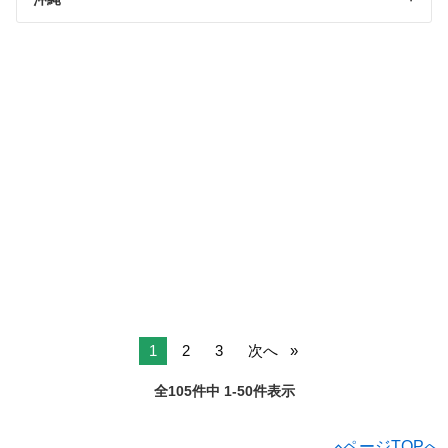
1
2
3
次へ
全105件中 1-50件表示
ページTOPへ