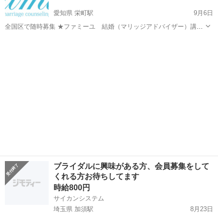
愛知県 栄町駅
9月6日
全国区で随時募集 ★ファミーユ 結婚（マリッジアドバイザー）講習
開催★ 繁忙のため人手がたりません！ 一緒に運営側として幸せのお手
愛知
名古屋市
栄町駅
結婚式場
マリッジ
伝いをしていただける方を募集します！ まずは結婚相談所業界のこと
をご理解くだ...
ブライダルに興味がある方、会員募集をして
くれる方お待ちしてます
時給800円
サイカンシステム
埼玉県 加須駅
8月23日