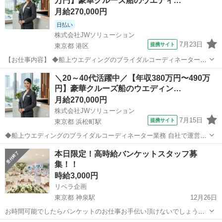
万円】豪華クルーズ船のウエディ…
月給270,000円
日払い
株式会社JWソリューション
7月23日
提携サイト
東京都 港区
【お仕事内容】 ◆船上ウエディングのブライダルコーディネーター業
務 自社で運営している船舶上でのウエディングプランナーのお仕事で
東京
港区
結婚式場
＼20～40代活躍中／【年収380万円〜490万
す! ホテル・旅行会社などでの営業経験のある方、大歓迎です♪ 週5日
円】豪華クルーズ船のウエディン…
勤務のシフト制(毎週水曜日定...
月給270,000円
株式会社JWソリューション
7月15日
提携サイト
東京都 浜松町駅
◆船上ウエディングのブライダルコーディネーター業務 自社で運営し
ている船舶上でのウエディングプランナーのお仕事です! ホテル・旅行
東京
浜松町駅
結婚式場
本日限定！高時給バンケットスタッフ募
会社などでの営業経験のある方、大歓迎です♪ 週5日勤務のシフト制(毎
集！！
週水曜日定休日)、賞与は年...
時給3,000円
リベラ企画
東京都 神泉駅
12月26日
お時間可能でしたらバンケットのお仕事お手伝い頂けないでしょう
か？ 企業のパーティー忘年会のスタッフ (お友達との応募可能) 本日