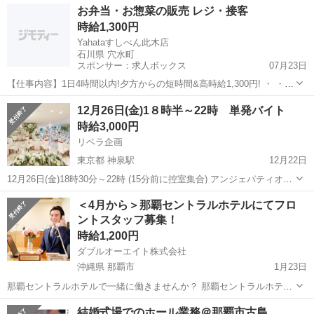
東京
渋谷区
神泉駅
結婚式場
スタッフ
お弁当・お惣菜の販売 レジ・接客
26(金)18時半～22時 渋谷の結婚式場 3時間半交通費込み 11,500円(全
時給1,300円
額) 当日...
Yahataすしべん此木店
石川県 穴水町
スポンサー：求人ボックス
07月23日
【仕事内容】1日4時間以内!夕方からの短時間&高時給1,300円! ・ ・
・ · ·· ココがポイント ·· · ・ ・ ・ 1日4時間以内!夕方からの短時間で
アルバイト・パート
12月26日(金)1８時半～22時 単発バイト
無理なく働ける! 時給1,300円の高時給でしっかり稼げる! 簡単な...
時給3,000円
リベラ企画
東京都 神泉駅
12月22日
12月26日(金)18時30分～22時 (15分前に控室集合) アンジェパティオ渋
谷 結婚式場 企業の宴会でのサービススタッフ募集 3時間半 日払い
東京
渋谷区
神泉駅
結婚式場
＜4月から＞那覇セントラルホテルにてフロ
11,500円 支給 (時給3,000円換算+交通費1,000円) ...
ントスタッフ募集！
時給1,200円
ダブルオーエイト株式会社
沖縄県 那覇市
1月23日
那覇セントラルホテルで一緒に働きませんか？ 那覇セントラルホテル
では、 フロントスタッフおよび料飲サービススタッフを募集していま
沖縄
那覇市
結婚式場
スタッフ
結婚式場でのホール業務＠那覇市古島