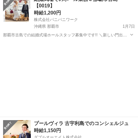
す！ ＼4月から入職可能な方／ ★フロントスタッフ ◆勤務時
【0019】
間:8:00〜...
時給1,200円
株式会社パニパニワーク
沖縄県 那覇市
1月7日
那覇市古島での結婚式場ホールスタッフ募集中です!! ＼新しい門出を
一緒にお祝いしませんか💐／ ◆土日祝のみの勤務 ◆結婚式場でのお仕
沖縄
那覇市
結婚式場
スタッフ
事に興味のある方 ◆ダブルワークを考えている方 ◆土日祝の空いた時
間で働きたい...
プールヴィラ 古宇利島でのコンシェルジュ
時給1,150円
ダブルオーエイト株式会社