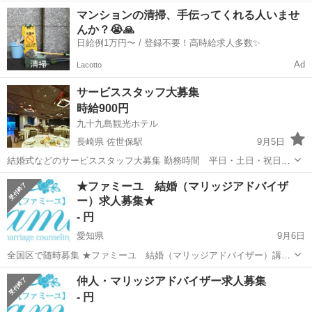
ー活躍中！ 未経験者OK！丁寧な研修制度があります！！ 岩国市の結
山口
岩国市
岩国駅
結婚式場
カメラマン
マンションの清掃、手伝ってくれる人いませ
婚式場リビエールでの勤務になります。
んか？😭🙏
日給例1万円〜 / 登録不要！高時給求人多数✨
Ad
Lacotto
サービススタッフ大募集
時給900円
九十九島観光ホテル
長崎県 佐世保駅
9月5日
結婚式などのサービススタッフ大募集 勤務時間 平日・土日・祝日
シフト制 業務内容 披露宴の準備 披露宴サービススタッフ 待遇 制
長崎
佐世保市
佐世保駅
結婚式場
土日
★ファミーユ 結婚（マリッジアドバイザ
服貸与 平成24年12月1日にリブランドし新たなホテルへとリニューア
ー）求人募集★
ル...
- 円
愛知県
9月6日
全国区で随時募集 ★ファミーユ 結婚（マリッジアドバイザー）講習
開催★ 繁忙のため人手がたりません！ 一緒に運営側として幸せのお手
愛知
結婚式場
マリッジ
仲人・マリッジアドバイザー求人募集
伝いをしていただける方を募集します！ まずは結婚相談所業界のこと
- 円
をご理解くだ...