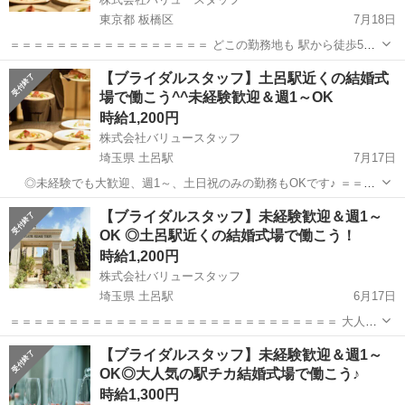
東京都 板橋区
7月18日
＝＝＝＝＝＝＝＝＝＝＝＝＝＝＝＝＝ どこの勤務地も 駅から徒歩5分
以内でアクセス抜群！ 未経験でも大歓迎です！ 先輩スタッフのフォロ
東京
板橋区
結婚式場
スタッフ
【ブライダルスタッフ】土呂駅近くの結婚式
ーがあるので、 安心して勤務できます！ 週1～勤務◎ 土日祝のみの勤
場で働こう^^未経験歓迎＆週1～OK
務...
時給1,200円
株式会社バリュースタッフ
埼玉県 土呂駅
7月17日
◎未経験でも大歓迎、週1～、土日祝のみの勤務もOKです♪ ＝＝＝
＝＝＝＝＝＝＝＝＝＝＝＝＝＝＝＝＝＝＝＝＝＝＝＝＝ 大人気な大宮
埼玉
さいたま市
土呂駅
結婚式場
スタッフ
【ブライダルスタッフ】未経験歓迎＆週1～
の結婚式場"大宮アートグレイス"でサービス業務！ ＝＝＝＝＝...
OK ◎土呂駅近くの結婚式場で働こう！
時給1,200円
株式会社バリュースタッフ
埼玉県 土呂駅
6月17日
＝＝＝＝＝＝＝＝＝＝＝＝＝＝＝＝＝＝＝＝＝＝＝＝＝＝＝＝ 大人気
な大宮の結婚式場"大宮アートグレイス"でサービス業務！ 未経験でも
埼玉
さいたま市
土呂駅
結婚式場
スタッフ
【ブライダルスタッフ】未経験歓迎＆週1～
大歓迎、週1～、土日祝のみの勤務もOKです♪ ＝＝＝＝＝＝＝＝＝＝
OK◎大人気の駅チカ結婚式場で働こう♪
＝＝＝＝＝＝＝...
時給1,300円