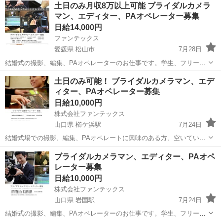
沖縄
名護市
結婚式場
土日のみ月収8万以上可能 ブライダルカメラ
カフェ・居酒屋等の飲⾷店／アパレル／事務 在宅ワーク／ホテル／運
マン、エディター、PAオペレーター募集
送業／軽作業／ その...
日給14,000円
ファンテックス
愛媛県 松山市
7月28日
結婚式の撮影、編集、PAオペレーターのお仕事です。学生、フリータ
ー活躍中！ 未経験者OK！丁寧な研修制度があります！！ 昨年オープ
愛媛
松山市
結婚式場
カメラマン
土日のみ可能！ ブライダルカメラマン、エデ
ンしたばかりの新しい結婚式場でのお仕事です！
ィター、PAオペレーター募集
日給10,000円
株式会社ファンテックス
山口県 櫛ケ浜駅
7月24日
結婚式場での撮影、編集、PAオペレートに興味のある方、空いている
土日の時間を有効活用したい方、ブライダルに関わりたい方を募集し
山口
周南市
櫛ケ浜駅
結婚式場
カメラマン
ブライダルカメラマン、エディター、PAオペ
ています。 丁寧な研修制度があるので未経験者でも安心。20〜30代の
レーター募集
大学生やフリーターが活躍中で...
日給10,000円
株式会社ファンテックス
山口県 岩国駅
7月24日
結婚式の撮影、編集、PAオペレーターのお仕事です。学生、フリータ