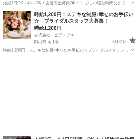
短期1日OK！4h～OK！友達同士募集OK！！ 少しの暇な時間などでも
気軽にお願いします！ 給料 時給800～、日給制、通常月給制有。 詳し
鹿児島
鹿児島市
結婚式場
短期
時給1,200円！ステキな制服♪幸せのお手伝い
くはタウンワークに記載。 099-239-7622
☆ ブライダルスタッフ大募集！
時給1,200円
株式会社 ビアンフェ．
岡山県 岡山駅
3月31日
時給1,200円！ステキな制服♪幸せのお手伝い☆ブライダルスタッフ大
募集！ この夏にオープンするおしゃれな結婚式場で、新しいお仕事、
岡山
岡山市
岡山駅
結婚式場
始めませんか！！ 週末時間を上手に使って、効率よく稼ぎませんか？
高校生...