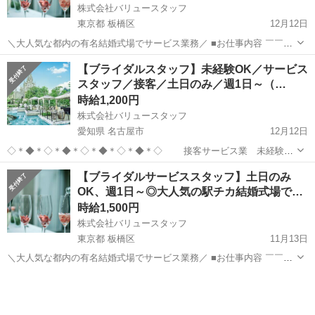
株式会社バリュースタッフ
東京都 板橋区
12月12日
＼大人気な都内の有名結婚式場でサービス業務／ ■お仕事内容 ￣￣￣
￣￣￣￣ 宴会や婚礼サービス、 クローク業務やレストランサービスな
東京
板橋区
結婚式場
スタッフ
【ブライダルスタッフ】未経験OK／サービス
ど お客様のご対応をお願いします♪ ≪具体的には…≫ ・婚礼中の演出
スタッフ／接客／土日のみ／週1日～（…
サ...
時給1,200円
株式会社バリュースタッフ
愛知県 名古屋市
12月12日
◇＊◆＊◇＊◆＊◇＊◆＊◇＊◆＊◇ 接客サービス業 未経験
OK♪ 週1日～、土日祝どれか1日 ◇＊◆＊◇＊◆＊◇＊◆＊◇＊◆
愛知
名古屋市
結婚式場
スタッフ
【ブライダルサービススタッフ】土日のみ
＊◇ ★ここがお仕事の面白さ ￣￣￣￣￣￣￣￣￣￣￣ 将来絶対役...
OK、週1日～◎大人気の駅チカ結婚式場で…
時給1,500円
株式会社バリュースタッフ
東京都 板橋区
11月13日
＼大人気な都内の有名結婚式場でサービス業務／ ■お仕事内容 ￣￣￣
￣￣￣￣ 宴会や婚礼サービス、 クローク業務やレストランサービスな
東京
板橋区
結婚式場
スタッフ
ど お客様のご対応をお願いします♪ ≪具体的には…≫ ・婚礼中の演出
サ...