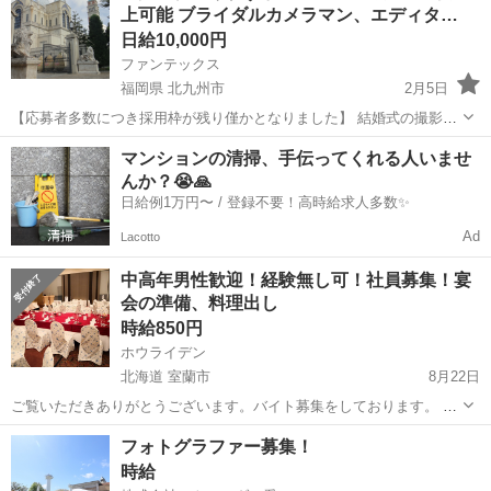
上可能 ブライダルカメラマン、エディタ…
ン・フルート奏者などの...
日給10,000円
ファンテックス
福岡県 北九州市
2月5日
【応募者多数につき採用枠が残り僅かとなりました】 結婚式の撮影、
編集、PAオペレーターのお仕事です。学生、フリーター活躍中！ 未経
福岡
北九州市
結婚式場
カメラマン
マンションの清掃、手伝ってくれる人いませ
験者OK！丁寧な研修制度があります！！ 勤務地は小倉北区、八幡西
んか？😭🙏
区、門司区、下関市からお...
日給例1万円〜 / 登録不要！高時給求人多数✨
Ad
Lacotto
中高年男性歓迎！経験無し可！社員募集！宴
会の準備、料理出し
時給850円
ホウライデン
北海道 室蘭市
8月22日
ご覧いただきありがとうございます。バイト募集をしております。 当
社は老舗の宴会場で結婚式、会議場、試験場などとして地域の皆様に
北海道
室蘭市
結婚式場
フォトグラファー募集！
愛されております。 特に男性を若い方からご年配まで募集しておりま
時給
す。仕事未経験...