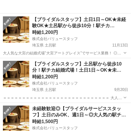
【ブライダルスタッフ】土日1日～OK★未経
験OK★土呂駅から徒歩10分！駅チカ…
時給1,200円
株式会社バリュースタッフ
埼玉県 土呂駅
11月13日
大人気な大宮の結婚式場"大宮アートグレイス"でサービス業務！ ◎未
経験でも大歓迎、週1～、土日祝のみの勤務もOKです♪ ■お仕事内容
埼玉
さいたま市
土呂駅
結婚式場
スタッフ
【ブライダルスタッフ】土呂駅から徒歩10
￣￣￣￣￣￣￣ 宴会や婚礼サービス、 クローク業務やレストランサ...
分！駅チカ結婚式場！土日1日～OK★未…
時給1,200円
株式会社バリュースタッフ
埼玉県 土呂駅
9月20日
＝＝＝＝＝＝＝＝＝＝＝＝＝＝＝＝＝＝＝＝＝＝＝＝＝＝＝＝ 大人気
な大宮の結婚式場"大宮アートグレイス"でサービス業務！ ◎未経験で
埼玉
さいたま市
土呂駅
結婚式場
スタッフ
未経験歓迎◎【ブライダルサービススタッ
も大歓迎、週1～、土日祝のみの勤務もOKです♪ ＝＝＝＝＝＝＝＝＝
フ】土日のみOK、週1日～◎大人気の駅チ…
＝...
時給1,500円
株式会社バリュースタッフ