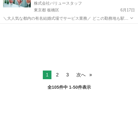
株式会社バリュースタッフ
東京都 板橋区
6月17日
＼大人気な都内の有名結婚式場でサービス業務／ どこの勤務地も駅か
ら徒歩5分以内でアクセス抜群！ ■お仕事内容 ￣￣￣￣￣￣￣ 宴会や
東京
板橋区
結婚式場
スタッフ
婚礼サービス、 クローク業務やレストランサービスなど お客様のご対
応...
1
2
3
次へ
全105件中 1-50件表示