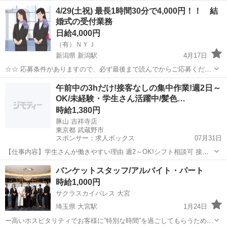
い ☆☆ 4/29（土祝） 15:00〜16:00（多少前後する場合あり） 当方ス
新潟
新潟市
新潟駅
結婚式場
スタッフ
4/29(土祝) 最長1時間30分で4,000円！！ 結
タッフと一緒に 結婚式の受付業務のお手伝いをお願いしたいで...
婚式の受付業務
日給4,000円
（有）ＮＹＪ
新潟県 新潟駅
4月17日
☆☆ 応募条件がありますので、必ず最後まで読んでからご応募くださ
い ☆☆ 4/29（土祝） 15:00〜16:00（多少前後する場合あり） 当方ス
新潟
新潟市
新潟駅
結婚式場
スタッフ
午前中の3hだけ!接客なしの集中作業!週2日～
タッフと一緒に 結婚式の受付業務のお手伝いをお願いしたいで...
OK/未経験・学生さん活躍中/髪色…
時給1,380円
豚山 吉祥寺店
東京都 武蔵野市
スポンサー：求人ボックス
07月31日
【仕事内容】学生さんが働きやすい理由 週2～OK!シフト相談可 接客
ナシのもくもく作業! 7時～11時で3h～OK! もちろん11時以降の勤務も
アルバイト・パート
バンケットスタッフ/アルバイト・パート
可能 バイトデビューもかけもちもOK! 給料前払い可(稼働分) 髪型・髪
時給1,000円
色自由!金・赤...
サクラスカイパレス 大宮
埼玉県 大宮駅
1月24日
ー高いホスピタリティでお客様に”特別な時間”を過ごしてもらうための