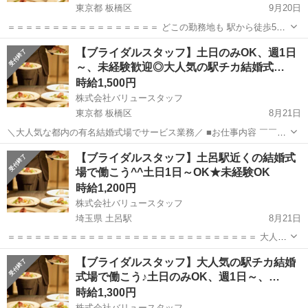
東京都 板橋区
9月20日
＝＝＝＝＝＝＝＝＝＝＝＝＝＝＝＝＝ どこの勤務地も 駅から徒歩5分
以内でアクセス抜群！ 未経験でも大歓迎です！ 先輩スタッフのフォロ
東京
板橋区
結婚式場
スタッフ
【ブライダルスタッフ】土日のみOK、週1日
ーがあるので、 安心して勤務できます！ 週1回のシフト制 週1～勤務
～、未経験歓迎◎大人気の駅チカ結婚式…
◎...
時給1,500円
株式会社バリュースタッフ
東京都 板橋区
8月21日
＼大人気な都内の有名結婚式場でサービス業務／ ■お仕事内容 ￣￣￣
￣￣￣￣ 宴会や婚礼サービス、 クローク業務やレストランサービスな
東京
板橋区
結婚式場
スタッフ
【ブライダルスタッフ】土呂駅近くの結婚式
ど お客様のご対応をお願いします♪ ≪具体的には…≫ ・婚礼中の演...
場で働こう^^土日1日～OK★未経験OK
時給1,200円
株式会社バリュースタッフ
埼玉県 土呂駅
8月21日
＝＝＝＝＝＝＝＝＝＝＝＝＝＝＝＝＝＝＝＝＝＝＝＝＝＝＝＝ 大人気
な大宮の結婚式場"大宮アートグレイス"でサービス業務！ ＝＝＝＝＝
埼玉
さいたま市
土呂駅
結婚式場
スタッフ
【ブライダルスタッフ】大人気の駅チカ結婚
＝＝＝＝＝＝＝＝＝＝＝＝＝＝＝＝＝＝＝＝＝＝＝ ■お仕事内容 ￣
式場で働こう♪土日のみOK、週1日～、…
￣...
時給1,300円
株式会社バリュースタッフ