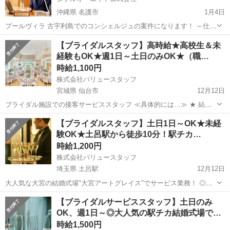
沖縄県 名護市
1月4日
プールヴィラ 古宇利島でのコンシェルジュの案件になります！ ～仕事
内容～ ・清掃後の部屋チェック ・フロント （自動チェックインシス
沖縄
名護市
結婚式場
空港
【ブライダルスタッフ】高時給★高校生＆未
テム導入しています！分からない方へのサポート） ・フロント・ラウ
経験もOK★週1日～土日のみOK★（職…
ンジ周りの美化...
時給1,100円
株式会社バリュースタッフ
宮城県 仙台市
12月12日
ブライダル施設での接客サービススタッフ ≪具体的には…≫ ★ 結婚
式中の演出サポートやお食事提供 ★ フルコース（フランス料理）やお
宮城
仙台市
結婚式場
スタッフ
【ブライダルスタッフ】土日1日～OK★未経
飲み物の提供 ★ 会場のセッティングやテーブルセット ★ お客様の
験OK★土呂駅から徒歩10分！駅チカ…
ご案内...
時給1,200円
株式会社バリュースタッフ
埼玉県 土呂駅
12月12日
大人気な大宮の結婚式場"大宮アートグレイス"でサービス業務！ ◎未
経験でも大歓迎、週1～、土日祝のみの勤務もOKです♪ ■お仕事内容
埼玉
さいたま市
土呂駅
結婚式場
スタッフ
【ブライダルサービススタッフ】土日のみ
￣￣￣￣￣￣￣ 宴会や婚礼サービス、 クローク業務やレストランサ...
OK、週1日～◎大人気の駅チカ結婚式場で…
時給1,500円