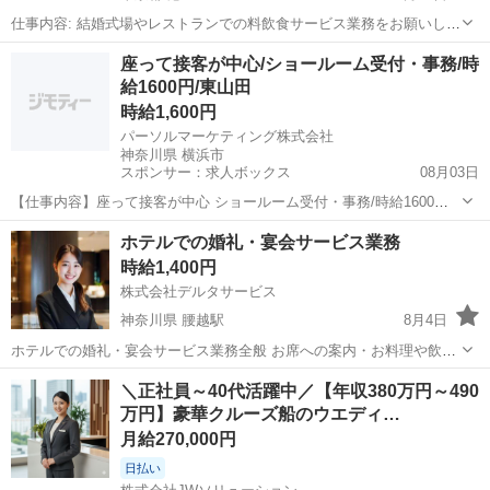
仕事内容: 結婚式場やレストランでの料飲食サービス業務をお願いしま
す。 キレイな会場や、レストランなどお仕事現場は自由に選択可能で
東京
港区
結婚式場
座って接客が中心/ショールーム受付・事務/時
す！ 1日単位でお仕事できるから、空いた時間をスマートに活用★ 勤
給1600円/東山田
務地：東京都...
時給1,600円
パーソルマーケティング株式会社
神奈川県 横浜市
スポンサー：求人ボックス
08月03日
【仕事内容】座って接客が中心 ショールーム受付・事務/時給1600
円/@東山田 高級車ショールームでの受付&事務サポートのお仕事!/ ・
アルバイト・パート
ホテルでの婚礼・宴会サービス業務
ドリンクのサービスや受付、カンタンな事務サポートのみ ・時給1600
時給1,400円
円+交通費は全額支給 ・水...
株式会社デルタサービス
神奈川県 腰越駅
8月4日
ホテルでの婚礼・宴会サービス業務全般 お席への案内・お料理や飲み
物の提供・下げ物など 応募資格： どちらかに当てはまる方 ・レスト
神奈川
鎌倉市
腰越駅
結婚式場
業務
＼正社員～40代活躍中／【年収380万円～490
ランでのホール経験2年以上ある方 ・ホテルやブライダルでのサービ
万円】豪華クルーズ船のウエディ…
ス経験1年以上ある方
月給270,000円
日払い