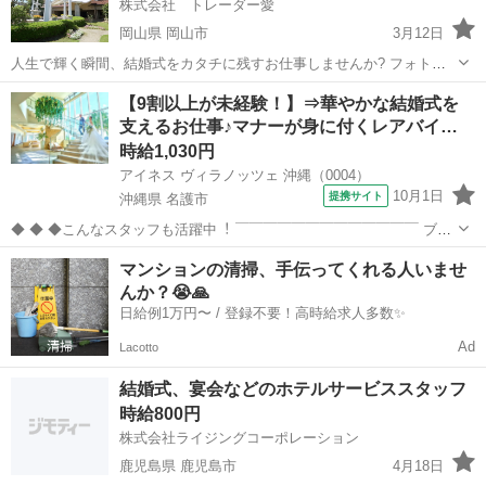
株式会社 トレーダー愛
岡山県 岡山市
3月12日
人生で輝く瞬間、結婚式をカタチに残すお仕事しませんか? フォトグ
ラファー募集！ まずはアシスタンからでOK！ 具体的な内容 平日は
岡山
岡山市
結婚式場
フォトグラファー
【9割以上が未経験！】⇒華やかな結婚式を
「前撮の撮影」や「前撮の振付」 結婚式前にお写真を撮る「前撮」に
支えるお仕事♪マナーが身に付くレアバイ…
携わって頂き...
時給1,030円
アイネス ヴィラノッツェ 沖縄（0004）
10月1日
提携サイト
沖縄県 名護市
◆ ◆ ◆こんなスタッフも活躍中︕ ￣￣￣￣￣￣￣￣￣￣￣￣￣ ブラ
イダル業界は未経験でスタートしたという スタッフがほとんどです︕
沖縄
名護市
結婚式場
マンションの清掃、手伝ってくれる人いませ
カフェ・居酒屋等の飲⾷店／アパレル／事務 在宅ワーク／ホテル／運
んか？😭🙏
送業／軽作業／ その...
日給例1万円〜 / 登録不要！高時給求人多数✨
Ad
Lacotto
結婚式、宴会などのホテルサービススタッフ
時給800円
株式会社ライジングコーポレーション
鹿児島県 鹿児島市
4月18日