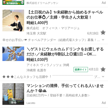
Ad
株式会社ドリームデッサン
【土日祝のみ】✨未経験から始めるチャペル
のお仕事💍／主婦・学生さん大歓迎！
時給1,400円
株式会社 オフィース・マリアージュ
埼玉県 大宮駅
6月19日
幸せのお手伝い❤ チャペルアテンダー（結婚式場スタッフ）募集！未
経験大歓迎 【職種】結婚式場での案内・サポートスタッフ（チャペル
埼玉
さいたま市
大宮駅
結婚式場
スタッフ
＼ゲストにウェルカムドリンクをお渡しする
アテンダー） 【給与】結婚式1組ごとの報酬制 ※研修期間あり（研修
だけ♪／未経験が9割以上◎週1日～OK…
期間 時給：１１...
時給1,030円
アイネス ヴィラノッツェ 沖縄
4月1日
提携サイト
沖縄県 名護市
◆ ◆ ◆こんなスタッフも活躍中︕ ￣￣￣￣￣￣￣￣￣￣￣￣￣ ブラ
イダル業界は未経験でスタートしたという スタッフがほとんどです︕
沖縄
名護市
結婚式場
マンションの清掃、手伝ってくれる人いませ
カフェ・居酒屋等の飲⾷店、 アパレル／事務／在宅ワーク／ホテル 運
んか？😭🙏
送業／軽作業／その...
日給例1万円〜 / 登録不要！高時給求人多数✨
Ad
Lacotto