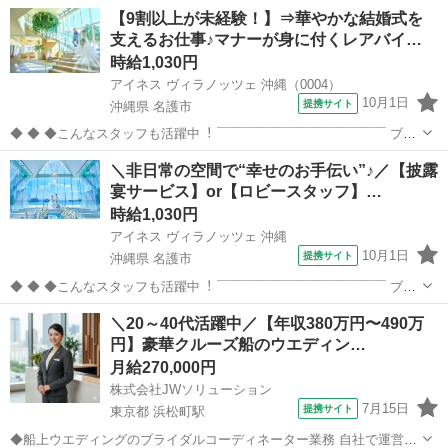
【9割以上が未経験！】⇒華やかな結婚式を
支えるお仕事♪マナーが身に付くレアバイ…
時給1,030円
アイネス ヴィラノッツェ 沖縄（0004）
10月1日
提携サイト
沖縄県 名護市
◆ ◆ ◆こんなスタッフも活躍中︕ ￣￣￣￣￣￣￣￣￣￣￣￣￣ ブラ
イダル業界は未経験でスタートしたという スタッフがほとんどです︕
沖縄
名護市
結婚式場
＼非日常の空間で“幸せのお手伝い”♪／【披露
カフェ・居酒屋等の飲⾷店／アパレル／事務 在宅ワーク／ホテル／運
宴サービス】or【ロビースタッフ】…
送業／軽作業／ その...
時給1,030円
アイネス ヴィラノッツェ 沖縄
10月1日
提携サイト
沖縄県 名護市
◆ ◆ ◆こんなスタッフも活躍中︕ ￣￣￣￣￣￣￣￣￣￣￣￣￣ ブラ
イダル業界は未経験でスタートしたという スタッフがほとんどです︕
沖縄
名護市
結婚式場
＼20～40代活躍中／【年収380万円〜490万
カフェ・居酒屋等の飲⾷店／アパレル／事務 在宅ワーク／ホテル／運
円】豪華クルーズ船のウエディン…
送業／軽作業／ その...
月給270,000円
株式会社JWソリューション
7月15日
提携サイト
東京都 浜松町駅
◆船上ウエディングのブライダルコーディネーター業務 自社で運営し