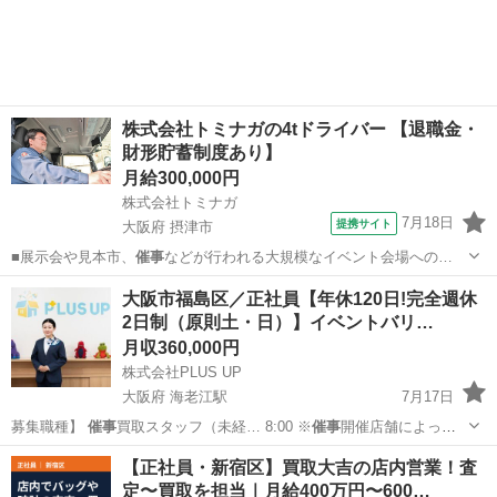
株式会社トミナガの4tドライバー 【退職金・
財形貯蓄制度あり】
月給300,000円
株式会社トミナガ
7月18日
提携サイト
大阪府 摂津市
■展示会や見本市、
催事
などが行われる大規模なイベント会場への…
大阪
摂津市
ドライバー
大阪市福島区／正社員【年休120日!完全週休
2日制（原則土・日）】イベントバリ…
月収360,000円
株式会社PLUS UP
大阪府 海老江駅
7月17日
募集職種】
催事
買取スタッフ（未経… 8:00 ※
催事
開催店舗によっ
て、…
大阪
大阪市
海老江駅
営業
【正社員・新宿区】買取大吉の店内営業！査
定〜買取を担当｜月給400万円〜600…