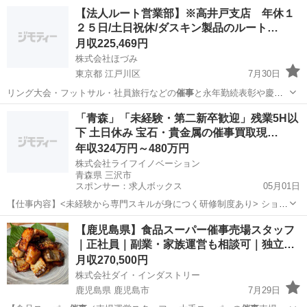
た、外商員…
大阪
大阪市
営業
未経験
【法人ルート営業部】※高井戸支店 年休１
２５日/土日祝休/ダスキン製品のルート…
月収225,469円
株式会社ほづみ
東京都 江戸川区
7月30日
リング大会・フットサル・社員旅行などの
催事
と永年勤続表彰や慶弔
費等 ◇自社商品…
東京
江戸川区
ルートセールス
「青森」「未経験・第二新卒歓迎」残業5H以
下 土日休み 宝石・貴金属の催事買取現…
年収324万円～480万円
株式会社ライフイノベーション
青森県 三沢市
スポンサー：求人ボックス
05月01日
【仕事内容】<未経験から専門スキルが身につく研修制度あり> ショッ
ピングセンター等での催事買取会場にて、営業・企画・管理業務を担
正社員
【鹿児島県】食品スーパー催事売場スタッフ
当します。 具体的には 主に関東・東北エリアの商業施設内で、宝石や
｜正社員｜副業・家族運営も相談可｜独立…
貴金属の買取イベントを運営し、接客か...
月収270,500円
株式会社ダイ・インダストリー
鹿児島県 鹿児島市
7月29日