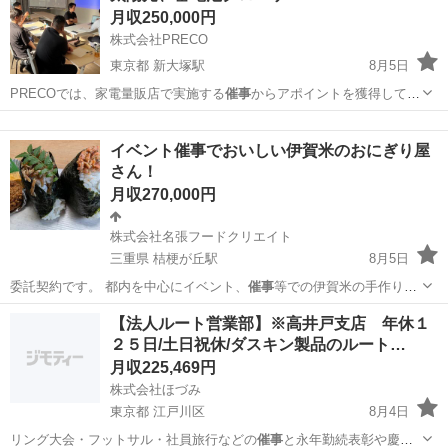
月収250,000円
株式会社PRECO
東京都 新大塚駅
8月5日
PRECOでは、家電量販店で実施する
催事
からアポイントを獲得してい
ます。 …
東京
文京区
新大塚駅
販売
太陽光
イベント催事でおいしい伊賀米のおにぎり屋
さん！
月収270,000円
株式会社名張フードクリエイト
三重県 桔梗が丘駅
8月5日
委託契約です。 都内を中心にイベント、
催事
等での伊賀米の手作りお
にぎりを作成、販…
三重
名張市
桔梗が丘駅
その他
催事
【法人ルート営業部】※高井戸支店 年休１
２５日/土日祝休/ダスキン製品のルート…
月収225,469円
株式会社ほづみ
東京都 江戸川区
8月4日
リング大会・フットサル・社員旅行などの
催事
と永年勤続表彰や慶弔