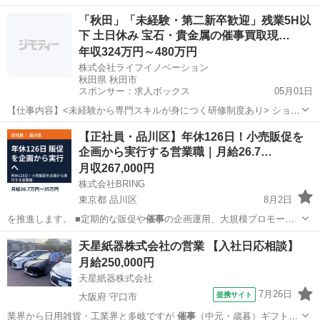
費等 ■自社商品…
東京
江戸川区
ルートセールス
業務
「秋田」「未経験・第二新卒歓迎」残業5H以
下 土日休み 宝石・貴金属の催事買取現…
年収324万円～480万円
株式会社ライフイノベーション
秋田県 秋田市
スポンサー：求人ボックス
05月01日
【仕事内容】<未経験から専門スキルが身につく研修制度あり> ショッ
ピングセンター等での催事買取会場にて、営業・企画・管理業務を担
正社員
【正社員・品川区】年休126日！小売販促を
当します。 具体的には 主に関東・東北エリアの商業施設内で、宝石や
企画から実行する営業職｜月給26.7…
貴金属の買取イベントを運営し、接客か...
月収267,000円
株式会社BRING
東京都 品川区
8月2日
を推進します。 ■定期的な販促や
催事
の企画運用、大規模プロモーシ
ョンの実現…
東京
品川区
営業
販促
天星紙器株式会社の営業 【入社日応相談】
月給250,000円
天星紙器株式会社
7月26日
提携サイト
大阪府 守口市
業界から日用雑貨・工業界と多岐ですが
催事
（中元・歳暮）ギフト商