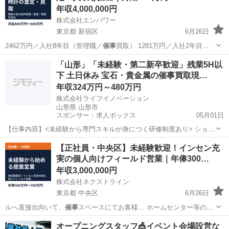
年収4,000,000円
株式会社エンパワー
東京都 新宿区
6月26日
2462万円／入社8年目（管理職／
催事
買取） 1281万円／入社2年目
（未…
東京
新宿区
営業
買取
「山形」「未経験・第二新卒歓迎」残業5H以
下 土日休み 宝石・貴金属の催事買取現…
年収324万円～480万円
株式会社ライフイノベーション
山形県 山形市
スポンサー：求人ボックス
05月01日
【仕事内容】<未経験から専門スキルが身につく研修制度あり> ショッ
ピングセンター等での催事買取会場にて、営業・企画・管理業務を担
正社員
【正社員・中央区】未経験歓迎！インセン充
当します。 具体的には 主に関東・東北エリアの商業施設内で、宝石や
実の個人向けフィールド営業｜年俸300…
貴金属の買取イベントを運営し、接客か...
年収3,000,000円
株式会社ネクストライン
東京都 中央区
6月26日
ルへ直接出向いて、
催事
スペースにてお客様… ホームセンター等の
催
事
場にブースを構えお… やホームセンターの
催事
場は10:00~2…
東京
中央区
営業
未経験
オープニングスタッフ🎪イベント会場設営な