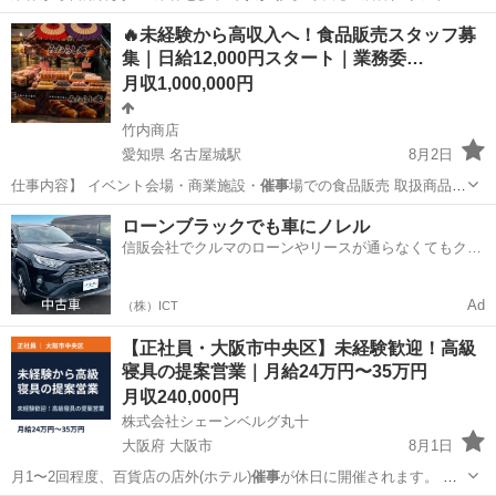
品などの担当もお…
大阪
守口市
ルートセールス
🔥未経験から高収入へ！食品販売スタッフ募
集｜日給12,000円スタート｜業務委…
月収1,000,000円
竹内商店
愛知県 名古屋城駅
8月2日
仕事内容】 イベント会場・商業施設・
催事
場での食品販売 取扱商品
・和菓子 …
愛知
名古屋市
名古屋城駅
販売
未経験
ローンブラックでも車にノレル
信販会社でクルマのローンやリースが通らなくてもクル
マをご利用いただけるサービスがあります！
Ad
（株）ICT
【正社員・大阪市中央区】未経験歓迎！高級
寝具の提案営業｜月給24万円〜35万円
月収240,000円
株式会社シェーンベルグ丸十
大阪府 大阪市
8月1日
月1〜2回程度、百貨店の店外(ホテル)
催事
が休日に開催されます。 ま