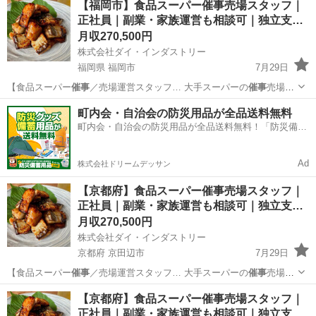
【福岡市】食品スーパー催事売場スタッフ｜
正社員｜副業・家族運営も相談可｜独立支…
月収270,500円
株式会社ダイ・インダストリー
福岡県 福岡市
7月29日
【食品スーパー
催事
／売場運営スタッフ… 大手スーパーの
催事
売場で
海産物・珍味… など大手スーパーの
催事
売場で、 海産物…
福岡
福岡市
販売
催事
町内会・自治会の防災用品が全品送料無料
町内会・自治会の防災用品が全品送料無料！「防災備蓄
用品ドットコム」
Ad
株式会社ドリームデッサン
【京都府】食品スーパー催事売場スタッフ｜
正社員｜副業・家族運営も相談可｜独立支…
月収270,500円
株式会社ダイ・インダストリー
京都府 京田辺市
7月29日
【食品スーパー
催事
／売場運営スタッフ… 大手スーパーの
催事
売場で
海産物・珍味… など大手スーパーの
催事
売場で、 海産物…
京都
京田辺市
販売
催事
【京都府】食品スーパー催事売場スタッフ｜
正社員｜副業・家族運営も相談可｜独立支…