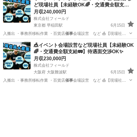
ど現場社員【未経験OK🌈・交通費全額支…
月収240,000円
株式会社フィールド
東京都 早稲田駅
6月15日
入搬出 ・事務所移転作業 ・百貨店
催事
会場設営 など 🎪【現場社員
の仕…
東京
新宿区
早稲田駅
その他
社員
🎪イベント会場設営など現場社員【未経験OK
🌈・交通費全額支給🚃】待遇面交渉OK✨
月収230,000円
株式会社フィールド
大阪府 大阪難波駅
6月15日
入搬出 ・事務所移転作業 ・百貨店
催事
会場設営 など 🎪【現場社員
の仕…
大阪
大阪市
大阪難波駅
その他