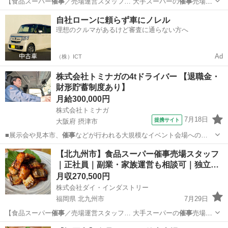
【食品スーパー
催事
／売場運営スタッフ… 大手スーパーの
催事
売場で
海産物・珍味… など大手スーパーの
催事
売場で、 海産物…
鹿児島
鹿児島市
販売
自社ローンに頼らず車にノレル
理想のクルマがあるけど審査に通らない方へ
Ad
（株）ICT
株式会社トミナガの4tドライバー 【退職金・
財形貯蓄制度あり】
月給300,000円
株式会社トミナガ
7月18日
提携サイト
大阪府 摂津市
■展示会や見本市、
催事
などが行われる大規模なイベント会場への…
大阪
摂津市
ドライバー
【北九州市】食品スーパー催事売場スタッフ
｜正社員｜副業・家族運営も相談可｜独立…
月収270,500円
株式会社ダイ・インダストリー
福岡県 北九州市
7月29日
【食品スーパー
催事
／売場運営スタッフ… 大手スーパーの
催事
売場で
海産物・珍味… など大手スーパーの
催事
売場で、 海産物…
福岡
北九州市
販売
催事