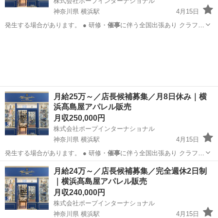
株式会社ポープインターナショナル
神奈川県 横浜駅
4月15日
発生する場合があります。 ● 研修・
催事
に伴う全国出張あり クラフト
マンシッ…
神奈川
横浜市
横浜駅
ファッション
月給25万～／店長候補募集／月8日休み｜横
浜髙島屋アパレル販売
月収250,000円
株式会社ポープインターナショナル
神奈川県 横浜駅
4月15日
発生する場合があります。 ● 研修・
催事
に伴う全国出張あり クラフト
マンシッ…
神奈川
横浜市
横浜駅
ファッション
ブランド
月給24万～／店長候補募集／完全週休2日制
｜横浜髙島屋アパレル販売
月収240,000円
株式会社ポープインターナショナル
神奈川県 横浜駅
4月15日