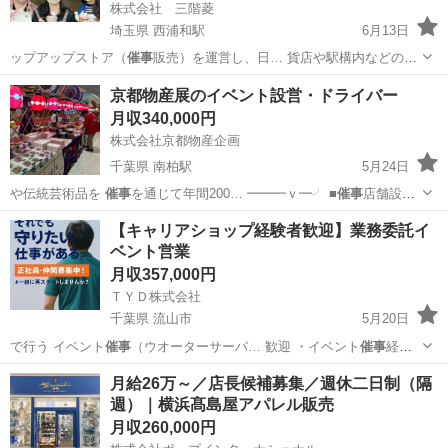
株式会社 三階菱
埼玉県 西浦和駅
6月13日
ップアップストア（
催事
販売）を運営し、日… 貨店や駅構内などの
催
事
会場で、有田焼・波… 入、搬出作業 ・
催事
運営業務 慣… 日の流
埼玉
さいたま市
西浦和駅
その他
京都物産展のイベント設営・ドライバー
れ】
催事
会場へ開店10～2… 閉店作業
催事
最終日は1～2時間…
月収340,000円
株式会社京都物産企画
千葉県 南柏駅
5月24日
や伝統芸術品を
催事
を通じて年間200… ━━━ｖ━╯ ■
催事
店舗設営
の資材を配… の名産品の物産店の
催事
会場設営 ※商品… 布をはるな
千葉
流山市
南柏駅
ドライバー
催事
【キャリアショップ経験者歓迎】業務委託イ
ど ■
催事
終了後の荷物撤去・… 心です。 各
催事
は2週間程度で全国…
ベント営業
月収357,000円
ＴＹＤ株式会社
千葉県 流山市
5月20日
で行う イベント
催事
（ウオーターサーバ… 歓迎 ・イベント
催事
経験
※大歓迎 ・…
千葉
流山市
販売
月給26万～／店長候補募集／週休二日制（隔
週）｜横浜髙島屋アパレル販売
月収260,000円