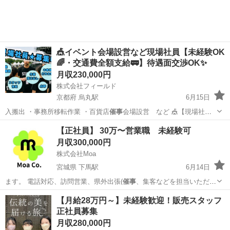
🎪イベント会場設営など現場社員【未経験OK
🌈・交通費全額支給🚃】待遇面交渉OK✨
月収230,000円
株式会社フィールド
京都府 烏丸駅
6月15日
入搬出 ・事務所移転作業 ・百貨店
催事
会場設営 など 🎪【現場社員
の仕…
京都
京都市
烏丸駅
その他
社員
【正社員】 30万〜営業職 未経験可
月収300,000円
株式会社Moa
宮城県 下馬駅
6月14日
ます。 電話対応、訪問営業、県外出張(
催事
、集客などを担当いただき
ます。 簡単な…
宮城
多賀城市
下馬駅
代理店営業
業務
【月給28万円～】未経験歓迎！販売スタッフ
正社員募集
月収280,000円