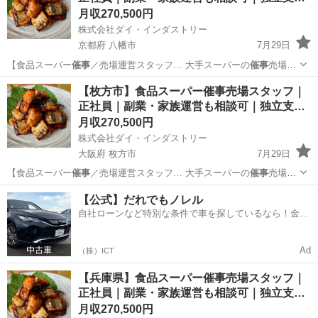
月収270,500円
株式会社ダイ・インダストリー
京都府 八幡市
7月29日
【食品スーパー
催事
／売場運営スタッフ… 大手スーパーの
催事
売場で
海産物・珍味… など大手スーパーの
催事
売場で、 海産物…
京都
八幡市
販売
催事
【枚方市】食品スーパー催事売場スタッフ｜
正社員｜副業・家族運営も相談可｜独立支…
月収270,500円
株式会社ダイ・インダストリー
大阪府 枚方市
7月29日
【食品スーパー
催事
／売場運営スタッフ… 大手スーパーの
催事
売場で
海産物・珍味… など大手スーパーの
催事
売場で、 海産物…
大阪
枚方市
販売
催事
【公式】だれでもノレル
自社ローンなど特別な条件で車を探しているなら！金利
0%で車をご提供、ノレル独自与信システム。
Ad
（株）ICT
【兵庫県】食品スーパー催事売場スタッフ｜
正社員｜副業・家族運営も相談可｜独立支…
月収270,500円