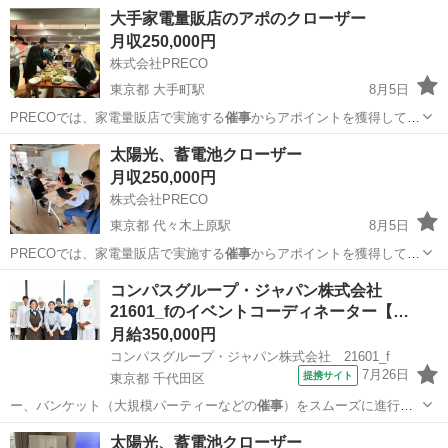
大手家電量販店のアポのクローザー
月収250,000円
株式会社PRECO
東京都 大手町駅
8月5日
PRECOでは、家電量販店で実施する
催事
からアポイントを獲得してい
ます。 …
東京
千代田区
大手町駅
代理店営業
未経験
太陽光、蓄電池クローザー
月収250,000円
株式会社PRECO
東京都 代々木上原駅
8月5日
PRECOでは、家電量販店で実施する
催事
からアポイントを獲得してい
ます。 …
東京
渋谷区
代々木上原駅
ルートセールス
太陽光
コンパスグループ・ジャパン株式会社
21601_fのイベントコーディネーター【…
月給350,000円
コンパスグループ・ジャパン株式会社 21601_f
7月26日
提携サイト
東京都 千代田区
ー、バンケット（大規模パーティーなどの
催事
）をスムーズに進行さ
せるコーディネータ…
東京
千代田区
飲食
太陽光、蓄電池クローザー