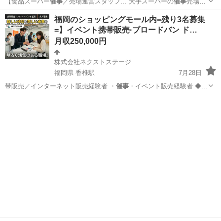
【食品スーパー
催事
／売場運営スタッフ… 大手スーパーの
催事
売場で
海産物・珍味… など大手スーパーの
催事
売場で、 海産物…
東京
江東区
販売
催事
福岡のショッピングモール内=残り3名募集
=】イベント携帯販売·ブロードバン ド…
月収250,000円
株式会社ネクストステージ
福岡県 香椎駅
7月28日
帯販売／インターネット販売経験者 ・
催事
・イベント販売経験者 ◆未
経験者…
福岡
福岡市
香椎駅
営業
未経験