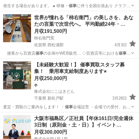
発生する場合があります。 ● 研修・
催事
に伴う全国出張あり クラフト
マンシッ…
神奈川
横浜市
横浜駅
ファッション
ブランド
世界が憧れる「柿右衛門」の美しさを、あな
たの言葉で次世代へ。 平均勤続24年・…
月収191,500円
柿右衛門窯
佐賀県 西松浦郡
4月3日
接客から百貨店
催事
の企画やWEB販売… ◇百貨店等における
催事
の
企画および販売 …
佐賀
西松浦郡
販売
催事
【未経験大歓迎！】 催事買取スタッフ募
集！ 乗用車支給制度あります⭐︎
月収250,000円
株式会社にこはきどん
千葉県 新松戸駅
3月28日
査定・買取のご案内をします！ ・
催事
会場設営 ・会場での受付、お客
様への…
千葉
松戸市
新松戸駅
その他
未経験
大阪市福島区／正社員【年休161日!完全週休
3日制（原則金・土・日）】イベント…
月収300,000円
株式会社PLUS UP