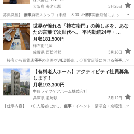
大阪府 海老江駅
3月25日
募集職種】
催事
買取スタッフ（未経… 8:00 ※
催事
開催店舗によって
は…
大阪
大阪市
海老江駅
営業
未経験
世界が憧れる「柿右衛門」の美しさを、あな
たの言葉で次世代へ。 平均勤続24年・…
月収181,500円
柿右衛門窯
佐賀県 西松浦郡
3月18日
接客から百貨店
催事
の企画やWEB販売… ◇百貨店等における
催事
の
企画および販売 …
佐賀
西松浦郡
販売
催事
【有料老人ホーム】アクティビティ社員募集
します！
月収193,300円
中銀ライフケアホーム株式会社
兵庫県 尼崎駅
3月12日
【仕事内容】 ⑴ 入居者に対し、
催事
・イベント・講演会・余暇活動
サービスの…
兵庫
尼崎市
尼崎駅
その他
業務