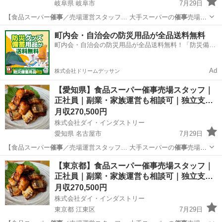
岐阜県 岐阜市
7月29日
【食品スーパー
催事
／売場運営スタッフ… 大手スーパーの
催事
売場で
海産物・珍味… など大手スーパーの
催事
売場で、 海産物…
岐阜
岐阜市
販売
催事
町内会・自治会の防災用品が全品送料無料
町内会・自治会の防災用品が全品送料無料！「防災備蓄
用品ドットコム」
Ad
株式会社ドリームデッサン
【愛知県】食品スーパー催事売場スタッフ｜
正社員｜副業・家族運営も相談可｜独立支…
月収270,500円
株式会社ダイ・インダストリー
愛知県 名古屋市
7月29日
【食品スーパー
催事
／売場運営スタッフ… 大手スーパーの
催事
売場で
海産物・珍味… など大手スーパーの
催事
売場で、 海産物…
愛知
名古屋市
販売
催事
【東京都】食品スーパー催事売場スタッフ｜
正社員｜副業・家族運営も相談可｜独立支…
月収270,500円
株式会社ダイ・インダストリー
東京都 江東区
7月29日