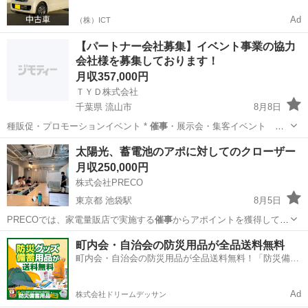
Ad
（株）ICT
【パートナー会社募集】イベント事業の協力
会社様を募集しております！
月収357,000円
ＴＹＤ株式会社
千葉県 流山市
8月8日
種販促・プロモーションイベント *
催事
・展示会・集客イベント な
ど 継…
千葉
流山市
営業
未経験
太陽光、蓄電池のアポに対してのクローザー
月収250,000円
株式会社PRECO
東京都 池袋駅
8月5日
PRECOでは、家電量販店で実施する
催事
からアポイントを獲得してい
ます。 …
東京
豊島区
池袋駅
販売
業務
町内会・自治会の防災用品が全品送料無料
町内会・自治会の防災用品が全品送料無料！「防災備蓄
用品ドットコム」
Ad
株式会社ドリームデッサン