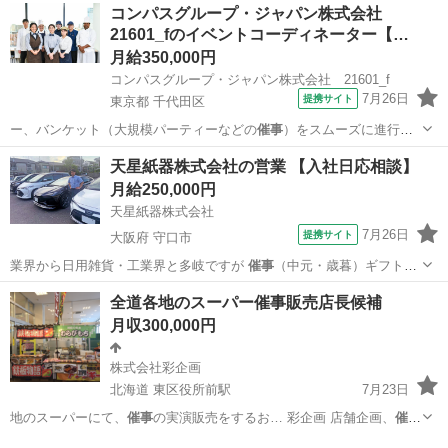
コンパスグループ・ジャパン株式会社
21601_fのイベントコーディネーター【…
月給350,000円
コンパスグループ・ジャパン株式会社 21601_f
7月26日
提携サイト
東京都 千代田区
ー、バンケット（大規模パーティーなどの
催事
）をスムーズに進行さ
せるコーディネータ…
東京
千代田区
飲食
天星紙器株式会社の営業 【入社日応相談】
月給250,000円
天星紙器株式会社
7月26日
提携サイト
大阪府 守口市
業界から日用雑貨・工業界と多岐ですが
催事
（中元・歳暮）ギフト商
品などの担当もお…
大阪
守口市
ルートセールス
全道各地のスーパー催事販売店長候補
月収300,000円
株式会社彩企画
北海道 東区役所前駅
7月23日
地のスーパーにて、
催事
の実演販売をするお… 彩企画 店舗企画、
催事
販売 代表松永俊弘…
北海道
札幌市
東区役所前駅
店長
50代