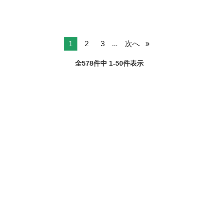
1
2
3
...
次へ
全578件中 1-50件表示