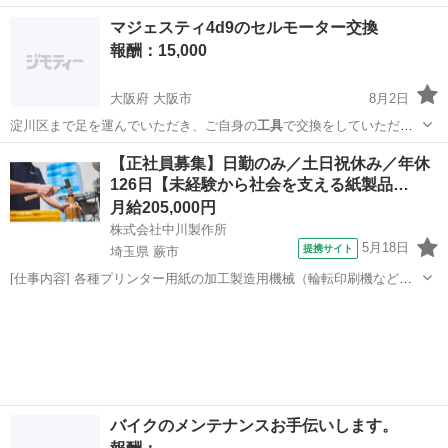
埼玉
所沢市
所沢駅
手伝いたい/助けたい
DIY
マジェスティ4d9のセルモーター交換
報酬：15,000
大阪府 大阪市
8月2日
淀川区まで足を運んでいただき、ご自身の
工具
で交換をしていただき
たいです。 その他…
大阪
大阪市
手伝って/助けて
【正社員募集】日勤のみ／土日祝休み／年休
126日【未経験から社会を支える紙製品…
月給205,000円
株式会社中川製作所
5月18日
提携サイト
埼玉県 蕨市
[仕事内容] 各種プリンター用紙の加工製造用機械（輪転印刷機など）
の 操作をお任せします。 ＜具体的には…＞ ・印刷機械やスリッター
埼玉
蕨市
工場
機の操作、製品の製造 ・製品に応じた機械の設定・調整 （裁断・型
抜き・ミシン目・穴開け加...
バイクのメンテナンスお手伝いします。