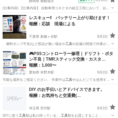
提携サイト
静岡県 御殿場市
[仕事内容] 【仕事内容】 自動車用コネクタの組立工程において、以下
業務をお願いいたします。 ■組立自動機の操作 ■生産段取り ■箱替え ■
静岡
御殿場市
工場
レスキュー❗ バッテリー上がり助けます！
材料供給及び補助作業 （業務の変更の範囲） 会社が定める範囲の業務
報酬：応談 現場による
（勤務地の変...
千葉県 新鎌ヶ谷駅
8月2日
、燃料ポンプ不良)など部品が無い場合や
工具
や設備の関係で作業がで
きません。 ※…
千葉
鎌ケ谷市
新鎌ヶ谷駅
手伝いたい/助けたい
🎮PS5コントローラー修理｜ドリフト・ボタ
ン不良｜TMRスティック交換・カスタ…
レスキュー
報酬：1,000〜
愛知県 米野木駅
8月2日
可能な場所をご指定ください。 作業中は
工具
やはんだごてを使用する
ため、バッテリー…
愛知
みよし市
米野木駅
手伝いたい/助けたい
DIY のお手伝いとアドバイスできます。
報酬：お気持ちと交通費(…
埼玉県 所沢駅
8月2日
DIYに使う
工具
類は私の持っている…
工具
類をお貸しすること…