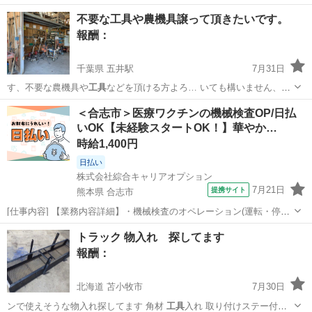
などが必要な状況に…
埼玉
川口市
見沼代親水公園駅
買いたい/ください
不要な工具や農機具譲って頂きたいです。
作業着
報酬：
千葉県 五井駅
7月31日
す、不要な農機具や
工具
などを頂ける方よろ… いても構いません、
工
具
や農業用品何でも頂…
千葉
市原市
五井駅
買いたい/ください
工具
＜合志市＞医療ワクチンの機械検査OP/日払
いOK【未経験スタートOK！】華やか…
時給1,400円
日払い
株式会社綜合キャリアオプション
7月21日
提携サイト
熊本県 合志市
[仕事内容] 【業務内容詳細】・機械検査のオペレーション(運転・停止
操作)・バイアルの投入作業、 整列作業・不良品の確認作業【取扱製品
熊本
合志市
工場
トラック 物入れ 探してます
情報】医療用ワクチン 。＋お仕事探しはコンシェルスタッフにおまか
報酬：
せ＋。 あなたのお仕事...
北海道 苫小牧市
7月30日
ンで使えそうな物入れ探してます 角材
工具
入れ 取り付けステー付き