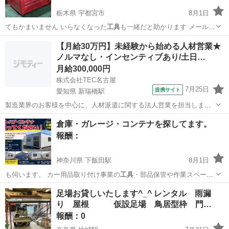
栃木県 宇都宮市
8月1日
てもかまいません いらなくなった
工具
も一緒だと助かります メールお
待…
栃木
宇都宮市
買いたい/ください
工具
【月給30万円】未経験から始める人材営業★
ノルマなし・インセンティブあり/土日…
月給300,000円
株式会社TEC名古屋
7月25日
提携サイト
愛知県 新瑞橋駅
製造業界のお客様を中心に、人材派遣に関する法人営業を担当しま
す。 企業への提案から求職者との面談、就業後のフォローまで、一人
愛知
新瑞橋駅
営業事務
倉庫・ガレージ・コンテナを探してます。
の営業が一貫して携わる「両手型営業」なので、迅速な対応ができま
報酬：
す。 【主な仕事内容】 ◆企業(お...
神奈川県 下飯田駅
8月1日
も伺います。 カー用品取り付け事業の
工具
・部品保管や作業スペース
として大切に使…
神奈川
横浜市
下飯田駅
買いたい/ください
コンテナ
足場お貸しいたします^_^ レンタル 雨漏
り 屋根 仮設足場 鳥居型枠 門…
報酬：0