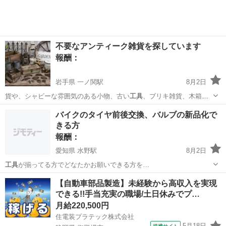
不要なアンティーク雑貨を探しています
報酬：
岩手県 一ノ関駅
8月2日
貨や、シャビーな雰囲気のある小物、古い
工具
、ブリキ雑貨、木箱、
蛇口、金具、取っ手…
岩手
一関市
一ノ関駅
買いたい/ください
木箱
バイクのタイヤ前後交換、バルブの新品化で
きる方
報酬：
愛知県 水野駅
8月2日
工具
が揃ってる方でどなたかお願いできる方を…
愛知
瀬戸市
水野駅
手伝って/助けて
【自動車部品製造】未経験から高収入を実現
できる!!手当充実の職場/土日休みでプ…
月給220,500円
住電装プラテック株式会社
5月18日