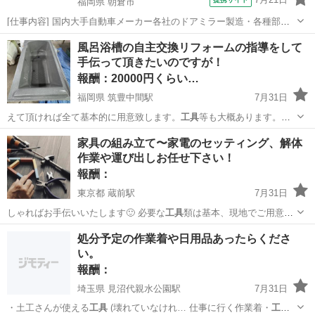
福岡県 朝倉市
[仕事内容] 国内大手自動車メーカー各社のドアミラー製造・各種部品
の組付作業・全自動機、 半自動機導入・部品運搬等その他付随業務有
福岡
朝倉市
工場
風呂浴槽の自主交換リフォームの指導をして
男女ともに活躍できる職場です。 工場内は空調設備も完備未経験から
手伝って頂きたいのですが！
スタートしている方多数研修体制...
報酬：20000円くらい…
福岡県 筑豊中間駅
7月31日
えて頂ければ全て基本的に用意致します。
工具
等も大概あります。タ
イルも様々あります…
福岡
中間市
筑豊中間駅
教えて
浴槽
家具の組み立て〜家電のセッティング、解体
作業や運び出しお任せ下さい！
報酬：
東京都 蔵前駅
7月31日
しゃればお手伝いいたします🙂 必要な
工具
類は基本、現地でご用意お
願いしておりま…
東京
台東区
蔵前駅
手伝いたい/助けたい
組み立て
処分予定の作業着や日用品あったらくださ
い。
報酬：
埼玉県 見沼代親水公園駅
7月31日
・土工さんが使える
工具
(壊れていなけれ… 仕事に行く作業着・
工具