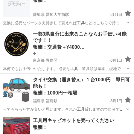
報酬：
愛知県 愛知大学前駅
8月1日
交換に必要なパーツさえ持参して貰えれば
工具
などはこちらで持って
いきますので大丈夫…
愛知
豊橋市
愛知大学前駅
手伝いたい/助けたい
一都3県自分に出来ることならお手伝い可能
です！！
報酬：交通費＋¥4000…
東京都 豊島区
8月1日
本何でもお手伝いいたします。 必要な
工具
、道具類は基本、現地でご
用意お願いして…
東京
豊島区
手伝いたい/助けたい
組み立て
タイヤ交換（履き替え）１台1000円 即日可
能も！
報酬：1000円〜相場
福島県 福島駅
8月1日
ってもらった方が良いと思います。それか
工具
貸しますので自分でお
願いします。自分の…
福島
福島市
福島駅
手伝いたい/助けたい
タイヤ交換
工具用キャビネットを売ってください
報酬：