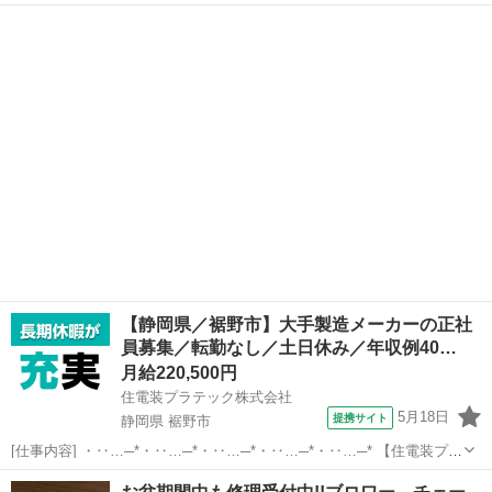
相談…
東京
武蔵野市
吉祥寺駅
手伝いたい/助けたい
DIY
【静岡県／裾野市】大手製造メーカーの正社
員募集／転勤なし／土日休み／年収例40…
月給220,500円
住電装プラテック株式会社
5月18日
提携サイト
静岡県 裾野市
[仕事内容] ・‥…─*・‥…─*・‥…─*・‥…─*・‥…─* 【住電装プラ
テック株式会社】 当社では、 自動車の情報を伝達する重要な役割を果
静岡
裾野市
工場