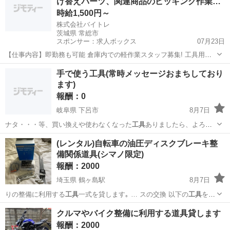
け替えパーツ、関連商品のピッキング作業、
…
時給1,500円～
株式会社バイトレ
茨城県 常総市
スポンサー：求人ボックス
07月23日
【仕事内容】即勤務も可能 倉庫内での軽作業スタッフ募集! 工具用の
袋入り部品や付け替えパーツのピッキング作業をお任せします 作業は
アルバイト・パート
手で使う工具(常時メッセージおまちしており
マニュアルに沿って進めるため、未経験の方でも始めやすい環境です
ます)
難しい業務や専門知識は不要で、コツコ...
報酬：0
岐阜県 下呂市
8月7日
ナタ・・・等、買い換えや使わなくなった
工具
ありましたら、よろし
くお願いします。使…
岐阜
下呂市
買いたい/ください
(レンタル)自転車の油圧ディスクブレーキ整
備関係道具(シマノ限定)
報酬：2000
埼玉県 鶴ヶ島駅
8月7日
りの整備に利用する
工具
一式を貸します｡ … スの交換 以下の
工具
をお
貸しします｡ … これ以外にも貸せる
工具
があればお貸ししま… した場
埼玉
川越市
鶴ヶ島駅
貸したい
油圧
クルマやバイク整備に利用する道具貸します
合､破損した
工具
代金の実費を請求し…
報酬：2000