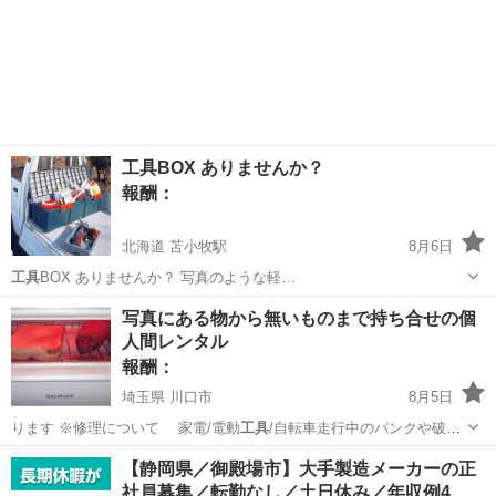
工具BOX ありませんか？
報酬：
北海道 苫小牧駅
8月6日
工具
BOX ありませんか？ 写真のような軽…
北海道
苫小牧市
苫小牧駅
買いたい/ください
工具
写真にある物から無いものまで持ち合せの個
人間レンタル
報酬：
埼玉県 川口市
8月5日
ります ※修理について 家電/電動
工具
/自転車走行中のパンクや破
損 貸与中…
埼玉
川口市
貸したい
キャリー
【静岡県／御殿場市】大手製造メーカーの正
社員募集／転勤なし／土日休み／年収例4…