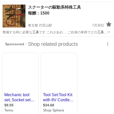
で
北海道
苫小牧市
買いたい/ください
トラック
スクーターの駆動系特殊工具
報酬：1500
東京都 代官山駅
7月30日
整備する時に必要な
工具
です これがあれ… ご自身の車両でどの
工具
が
必要か確認してみ…
東京
渋谷区
代官山駅
貸したい
工具