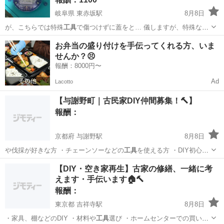
岐阜県 東赤坂駅
8月8日
が、こちらでは特殊
工具
で傷つけずに蓋をと… 儀しますが、特殊な
工
具
で傷をつけずに蓋を…
岐阜
大垣市
東赤坂駅
手伝いたい/助けたい
スイッチ
お弁当の盛り付けを手伝ってくれる方、いま
せんか？😣
報酬：8000円〜
Ad
Lacotto
【与謝野町｜古民家DIY仲間募集！🔨】
報酬：
京都府 与謝野駅
8月8日
や伐採が好きな方 ・チェーンソーなどの
工具
を使える方 ・DIY初心者
だけど一緒に…
京都
与謝郡
与謝野駅
手伝って/助けて
DIY
【DIY・空き家再生】古家の修繕、一緒に考
えます・手伝います🏠🔨
報酬：
東京都 吉祥寺駅
8月8日
・家具、棚などのDIY ・材料や
工具
選び ・ホームセンターでの買い物