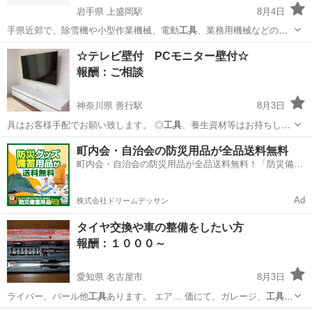
岩手県 上盛岡駅
8月4日
手県近郊で、除雪機や小型作業機械、電動
工具
、業務用機械などの修
理・整備をお受けし…
岩手
盛岡市
上盛岡駅
手伝いたい/助けたい
電動工具
☆テレビ壁付 PCモニター壁付☆
報酬：ご相談
神奈川県 善行駅
8月3日
具はお客様手配でお願い致します。 ◎
工具
、養生資材等はお持ちしま
す。 ◎駐車…
神奈川
藤沢市
善行駅
手伝いたい/助けたい
取付
町内会・自治会の防災用品が全品送料無料
町内会・自治会の防災用品が全品送料無料！「防災備蓄
用品ドットコム」
Ad
株式会社ドリームデッサン
タイヤ交換や車の整備をしたい方
報酬：１０００～
愛知県 名古屋市
8月3日
ライバー、バール他
工具
あります。 エア… 価にて、ガレージ、
工具
等
を提供します。 … ます。 こちらの
工具
は 時間でお貸し…