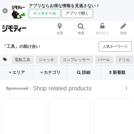
アプリならお得な情報を見逃さない！
インストール
アプリで開く
全国
検索
ログイン
投稿
「工具」の助け合い
人気キーワード
電動工具
ジャッキ
コンプレッサー
バール
ドリル
エリア
カテゴリ
詳細
新着順