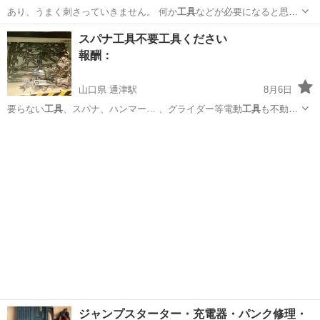
あり、うまく刺さっていきません。 何か
工具
などが必要になると思う
のですが 素人の…
北海道
札幌市
百合が原駅
手伝って/助けて
フェンス
スパナ工具不要工具ください
報酬：
山口県 通津駅
8月6日
要らない
工具
、スパナ、ハンマー… 、グライダー等電動
工具
も不動品
でも無料で…
山口
岩国市
通津駅
買いたい/ください
工具
ジャンプスターター・充電器・パンク修理・