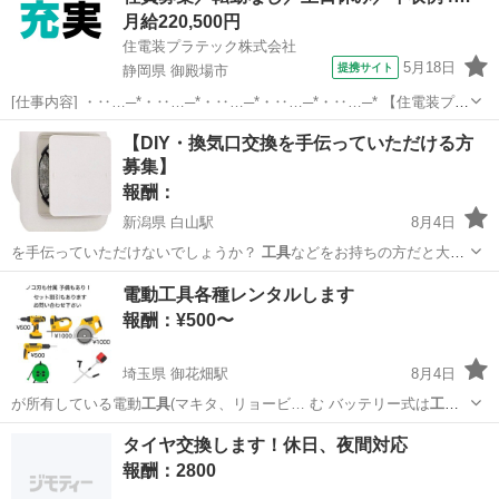
月給220,500円
住電装プラテック株式会社
5月18日
提携サイト
静岡県 御殿場市
[仕事内容] ・‥…─*・‥…─*・‥…─*・‥…─*・‥…─* 【住電装プラ
テック株式会社】 当社では、 自動車の情報を伝達する重要な役割を果
静岡
御殿場市
工場
【DIY・換気口交換を手伝っていただける方
たしている、 ワイヤーハーネスの配線の分岐や接続を担うコネクタの
募集】
製造を成形・プ...
報酬：
新潟県 白山駅
8月4日
を手伝っていただけないでしょうか？
工具
などをお持ちの方だと大変
助かります。 …
新潟
新潟市
白山駅
手伝って/助けて
DIY
電動工具各種レンタルします
報酬：¥500〜
埼玉県 御花畑駅
8月4日
が所有している電動
工具
(マキタ、リョービ… む バッテリー式は
工具
1
つにつき、1個付… (ホームセンターの
工具
レンタルですと、ビ…
埼玉
秩父市
御花畑駅
貸したい
タイヤ交換します！休日、夜間対応
報酬：2800