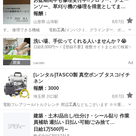
お盆期間中も修理受付中!!ブロワー、チェー
たしている、 ワイヤーハーネスの配線の分岐や接続を担うコネクタの
ンソー、草刈り機の修理を得意としてま…
製造を成形・プ...
報酬：
山形県 山寺駅
8月7日
す。 修理できる機械 電動
工具
(インパクト、グラインダー、ボー
ドカッ…
山形
米沢市
山寺駅
手伝いたい/助けたい
草刈り機
洗い場、手伝ってくれる人いませんか？😭
日給8,000円〜 /【登録不要】複数サイトまとめて検索✨
Ad
Lacotto
[レンタル]TASCO製 真空ポンプ タスコ/イチ
ネン
報酬：3000
埼玉県 川口駅
8月7日
電動フレアツール/トルクレンチ 周辺
工具
などもございます ※※重要
※※ …
埼玉
川口市
川口駅
貸したい
真空ポンプ
建築・土木/品出し/仕分け・シール貼り 作業
員補助 週払い 日払い可能/ごみ捨て…
日給1万500円～
株式会社CRYSTAL8