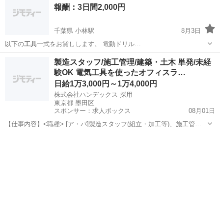
報酬：3日間2,000円
かります。 ...
千葉県 小林駅
8月3日
以下の
工具
一式をお貸しします。 電動ドリル…
千葉
印西市
小林駅
貸したい
工具
製造スタッフ/施工管理/建築・土木 単発/未経
験OK 電気工具を使ったオフィスラ…
日給1万3,000円～1万4,000円
株式会社ハンデックス 採用
東京都 墨田区
スポンサー：求人ボックス
08月01日
【仕事内容】<職種> [ア・パ]製造スタッフ(組立・加工等)、施工管
理・現場監督、建築・建設・土木作業 <雇用形態> アルバイト・パー
アルバイト・パート
ト <給与> [ア・パ]日給13,000円～14,000円 交通費:一部支給 短時間勤
務の場合、...