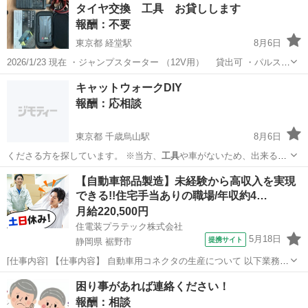
タイヤ交換 工具 お貸しします
報酬：不要
東京都 経堂駅
8月6日
2026/1/23 現在 ・ジャンプスターター （12V用） 貸出可 ・パルス充
電器 貸出可 ・鉛バッテリー充電器 貸出可 ・電動空気入れ 貸出
東京
世田谷区
経堂駅
貸したい
レスキュー
キャットウォークDIY
可 ・トルクレンチ 貸出可 ・バッテリー診断器 貸出可...
報酬：応相談
東京都 千歳烏山駅
8月6日
くださる方を探しています。 ※当方、
工具
や車がないため、出来るだ
け今あるもので…
東京
世田谷区
千歳烏山駅
手伝って/助けて
DIY
【自動車部品製造】未経験から高収入を実現
できる!!住宅手当ありの職場/年収約4…
月給220,500円
住電装プラテック株式会社
5月18日
提携サイト
静岡県 裾野市
[仕事内容] 【仕事内容】 自動車用コネクタの生産について 以下業務を
ご担当いただきます。（雇入れ直後） ○製品の寸法測定、機能検査、
静岡
裾野市
工場
困り事があれば連絡ください！
外観検査業務 ○その他付随作業 （業務内容の変更の範囲） 会社が定め
報酬：相談
る範囲の業務 （...