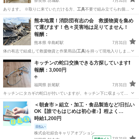
奈良県 坊城駅
7月31日
あります。 ※取りに来ていただける方、
工具
不要で組み立てられ個人
で日曜大工程度な…
奈良
大和高田市
坊城駅
貸したい
足場
熊本地震！消防団有志の会 救援物資を集め
て運びます！色々災害地は足りてません！
報酬：
熊本県 辛島町駅
7月31日
体の有志で結成して救援物資と作業用品(
工具
)を持って現地入りしま
す。 〈被害地域…
熊本
熊本市
辛島町駅
買いたい/ください
ボンベ
キッチンの蛇口交換できる方探しています❗️
報酬：3,000円
福岡県 折尾駅
7月31日
キッチンにタカギの蛇口が付いていますが、キッチン下に収まってい
るホースから水漏れがするので、写真のタイプのタカギの蛇口に交換
福岡
北九州市
折尾駅
手伝って/助けて
有料
＜朝倉市＞組立・加工・食品製造など/日払い
したいと考えてますが、知識がありません。 どなたか有料でも経験が
OK【誰でもはじめは初心者♪】程よく…
ある方で交換できる方を探しています。...
時給1,200円
日払い
株式会社綜合キャリアオプション
7月21日
提携サイト