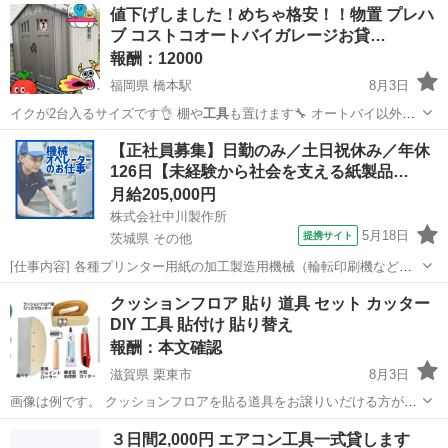
愛知
名古屋市
貸したい
タイヤ交換
値下げしました！めちゃ格安！！物置 プレハ
ブ コストコオートバイガレージお貸…
報酬：12000
福岡県 橋本駅
8月3日
イクが2台入るサイズです👌 棚や
工具
も置けます🔧 オートバイ以外に
も…
福岡
福岡市
橋本駅
貸したい
プレハブ
【正社員募集】日勤のみ／土日祝休み／年休
126日【未経験から社会を支える紙製品…
月給205,000円
株式会社中川製作所
5月18日
提携サイト
茨城県 その他
[仕事内容] 各種プリンター用紙の加工製造用機械（輪転印刷機など）
の 操作をお任せします。 ＜具体的には…＞ ・印刷機械やスリッター
茨城
その他
工場
クッションフロア 貼り 道具 セット カッター
機の操作、製品の製造 ・製品に応じた機械の設定・調整 （裁断・型
DIY 工具 貼付け 貼り替え
抜き・ミシン目・穴開け加...
報酬：本文確認
滋賀県 栗東市
8月3日
画像は例です。 クッションフロアを貼る道具をお譲りいだける方がい
らっしゃいましたら 受渡し可能な場所と日時を添えてメッセージ 願い
滋賀
栗東市
買いたい/ください
３日間2,000円 エアコン工具一式貸します
ます。 画像例のようなセットじゃなくても道具をお譲り頂けたら助