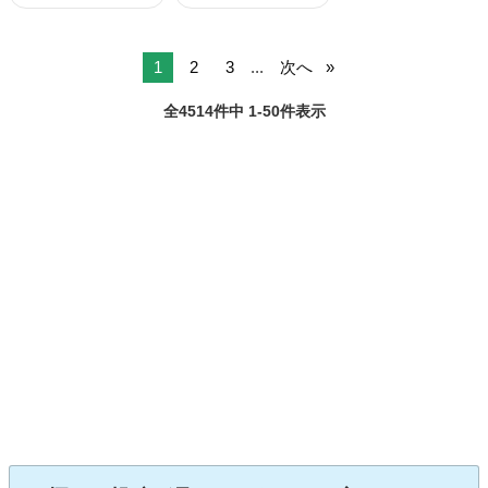
1
2
3
...
次へ
全4514件中 1-50件表示