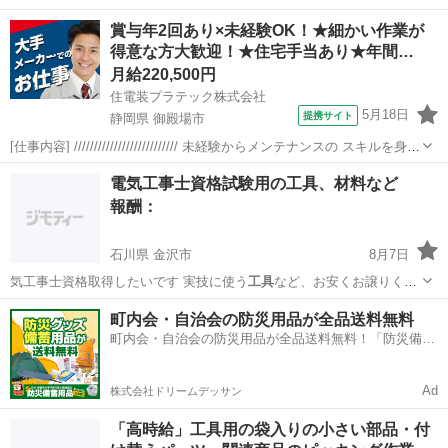
賞与年2回あり×未経験OK！★細かい作業が
得意な方大歓迎！★住宅手当あり★年間…
月給220,500円
住電装プラテック株式会社
5月18日
提携サイト
静岡県 御殿場市
[仕事内容] ////////////////////////// 未経験からメンテナンスの スキルを身に
つけられるお仕事です！ 模型やプラモデルの作成など、 細かい作業が
静岡
御殿場市
工場
電気工事士資格試験用の工具、材料など
得意な方、大歓迎です！ //////////////...
報酬：
石川県 金沢市
8月7日
気工事士資格取得したいです 実技に使う
工具
など、お安くお譲りくだ
さい
石川
金沢市
買いたい/ください
町内会・自治会の防災用品が全品送料無料
町内会・自治会の防災用品が全品送料無料！「防災備蓄
用品ドットコム」
Ad
株式会社ドリームデッサン
「高時給」工具用の袋入りの小さい部品・付