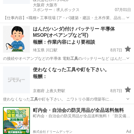
大阪府 大阪市
スポンサー：求人ボックス
07月01日
【仕事内容】<職種> 工事現場 [ア・パ]建築・建設・土木作業、品出し
(ピッキング)、仕分け・シール貼り <雇用形態> アルバイト・パート <
アルバイト・パート
はんだ(ハンダ)付け バッテリー 半導体
給与> [ア・パ]日給10,500円～ 交通費:一部支給 日当:10,500円～ 交通
MSOP(オペアンプなど可)
費...
報酬：作業内容により要相談
埼玉県 川口駅
8月7日
の接続やオペアンプなどの半導体 電動
工具
のバッテリーなど はんだ
(ハンダ)付…
埼玉
川口市
川口駅
手伝いたい/助けたい
電動工具
使わなくなった工具や釘を下さい。
報酬：
京都府 上夜久野駅
8月7日
使わなくなった
工具
や釘を下さい。 ニワトリ小屋の増築等に…
京都
福知山市
上夜久野駅
買いたい/ください
工具
町内会・自治会の防災用品が全品送料無料
町内会・自治会の防災用品が全品送料無料！「防災備蓄
用品ドットコム」
Ad
株式会社ドリームデッサン