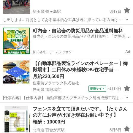
埼玉県 鶴ヶ島駅
8月7日
し出します｡ 前提としてある基本的な
工具
は既に持っている方向けの
内容となります…
埼玉
川越市
鶴ヶ島駅
貸したい
各種
町内会・自治会の防災用品が全品送料無料
町内会・自治会の防災用品が全品送料無料！「防災備蓄
用品ドットコム」
Ad
株式会社ドリームデッサン
【自動車部品製造ラインのオペレーター｜御
殿場市】土日休み/未経験OK/住宅手当…
月給220,500円
住電装プラテック株式会社
5月18日
提携サイト
静岡県 御殿場市
[仕事内容] 【仕事内容】 自動車部品のプラスチック射出成形工程また
は組立工程での以下業務をお願いします。 ・生産段取り、チョコ停解
静岡
御殿場市
工場
フェンスを立てて頂きたいです。【たくさん
除などの作業 ・箱替え、梱包などの作業 ・材料及び部材供給及び補助
の方にお声がけ頂き現在お願い中です】
作業 ・物流や簡易保全作業...
報酬：10000円
北海道 百合が原駅
8月6日