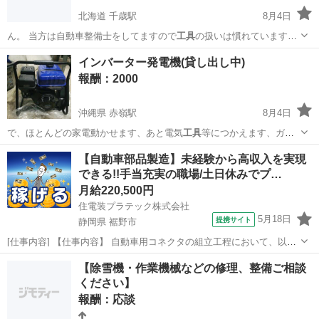
北海道 千歳駅
8月4日
ん。 当方は自動車整備士をしてますので
工具
の扱いは慣れています。
ジャッキとトルク…
北海道
千歳市
千歳駅
手伝いたい/助けたい
タイヤ交換
インバーター発電機(貸し出し中)
報酬：2000
沖縄県 赤嶺駅
8月4日
で、ほとんどの家電動かせます、あと電気
工具
等につかえます、ガソ
リン満タンで3.7…
沖縄
糸満市
赤嶺駅
貸したい
インバーター
【自動車部品製造】未経験から高収入を実現
できる!!手当充実の職場/土日休みでプ…
月給220,500円
住電装プラテック株式会社
5月18日
提携サイト
静岡県 裾野市
[仕事内容] 【仕事内容】 自動車用コネクタの組立工程において、以下
業務をお願いいたします。 ■生産設備の操作（射出成型機やプレス
静岡
裾野市
工場
【除雪機・作業機械などの修理、整備ご相談
機、組立機など） ■生産段取り ■箱替え ■材料供給及び補助作業 （業
ください】
務の変更の範囲） 会社...
報酬：応談