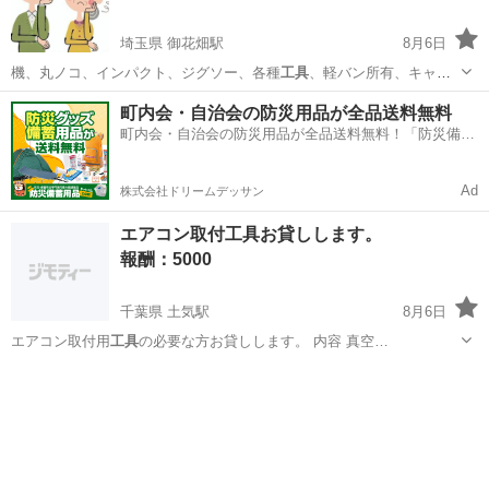
埼玉県 御花畑駅
8月6日
機、丸ノコ、インパクト、ジグソー、各種
工具
、軽バン所有、キャン
プ用品、アウトドア…
埼玉
秩父市
御花畑駅
手伝いたい/助けたい
DIY
町内会・自治会の防災用品が全品送料無料
町内会・自治会の防災用品が全品送料無料！「防災備蓄
用品ドットコム」
Ad
株式会社ドリームデッサン
エアコン取付工具お貸しします。
報酬：5000
千葉県 土気駅
8月6日
エアコン取付用
工具
の必要な方お貸しします。 内容 真空…
千葉
千葉市
土気駅
貸したい
取付