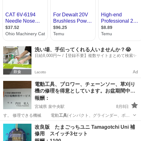
洗い場、手伝ってくれる人いませんか？😭
日給8,000円〜 /【登録不要】複数サイトまとめて検索✨
Ad
Lacotto
電動工具、ブロワー、チェーンソー、草刈り
機の修理を得意としています。お盆期間中…
報酬：
宮城県 泉中央駅
8月8日
す。 修理できる機械 電動
工具
(インパクト、グラインダー、ボー
ドカッ…
宮城
仙台市
泉中央駅
手伝いたい/助けたい
電動工具
改良版 たまごっちユニ Tamagotchi Uni 補
修用 スイッチ3セット
報酬：1100