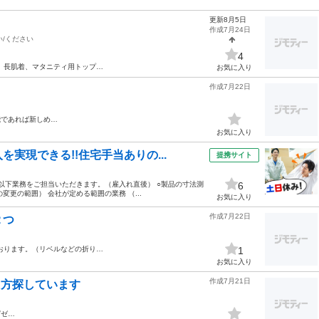
更新8月5日
作成7月24日
い/ください
4
、長肌着、マタニティ用トップ…
お気に入り
作成7月22日
能であれば新しめ…
お気に入り
実現できる!!住宅手当ありの...
提携サイト
 以下業務をご担当いただきます。（雇入れ直後） ○製品の寸法測
6
変更の範囲） 会社が定める範囲の業務 （...
お気に入り
作成7月22日
２つ
おります。（リベルなどの折り…
1
お気に入り
作成7月21日
る方探しています
ガゼ…