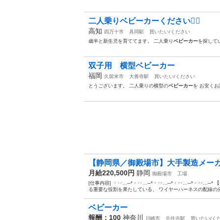
二人乗りベビーカーください🙇‍♀️
高知
四万十市
具同駅
買いたい/ください
歳半と新生児を育ててます。 二人乗り
ベビーカー
を探して
双子用 横型ベビーカー
福岡
久留米市
大善寺駅
買いたい/ください
とうございます。 二人乗りの横型の
ベビーカー
を お安く
【静岡県／御殿場市】大手製造メーカ
月給220,500円
静岡
御殿場市
工場
[仕事内容] ・‥…─*・‥…─*・‥…─*・‥…─*・‥…─
る重要な役割を果たしている、 ワイヤーハーネスの配線の分
ベビーカー
報酬：100
神奈川
川崎市
元住吉駅
買いたい/く