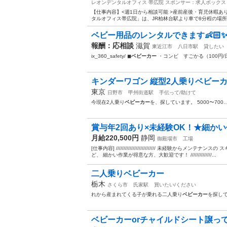
レオンデンタルオフィス 帯広院
スポンサー：求人ボックス
【仕事内容】<週1日から相談可能 >産前産後・育児休暇あ
タルオフィス帯広院」は、JR柏林台駅より車で8分程の場所
ベビー用品のレンタルできます👶🏻
報酬：応相談
滋賀
東近江市
八日市駅
貸したい
ix_360_safety/ ◼︎
ベビーカー
・コンビ すごかる（100円/
キンダーワゴン 縦型2人乗りベビー
東京
日野市
甲州街道駅
手伝って/助けて
今現在2人乗り
ベビーカー
を、探しています。 5000〜700
賞与年2回あり×未経験OK！★細かい
月給220,500円
静岡
御殿場市
工場
[仕事内容] ////////////////////////// 未経験
ど、 細かい作業が得意な方、大歓迎です！ //////////////...
二人乗りベビーカー
栃木
さくら市
氏家駅
買いたい/ください
れから産まれてくる子が乗れる二人乗り
ベビーカー
を探し
ベビーカーorチャイルドシート譲っ