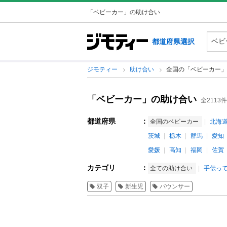
「ベビーカー」の助け合い
都道府県選択
ジモティー
助け合い
全国の「ベビーカー」
「ベビーカー」の助け合い
全2113件
都道府県
：
全国のベビーカー
北海
茨城
栃木
群馬
愛知
愛媛
高知
福岡
佐賀
カテゴリ
：
全ての助け合い
手伝って
双子
新生児
バウンサー