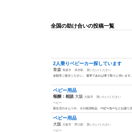
全国の助け合いの投稿一覧
2人乗りベビーカー探しています
青森
青森市
筒井駅
買いたい/ください
金額等ご提示ください。 最寄であれば車で取りに伺います
ベビー用品
報酬：相談
大阪
大阪市
買いたい/ください
ベビー
新生児のオムツや、その他消耗品、
ベビーカー
などお譲り
ベビー用品
大阪
大阪市
野江駅
買いたい/ください
ベビー