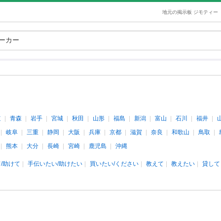
地元の掲示板 ジモティー
道
青森
岩手
宮城
秋田
山形
福島
新潟
富山
石川
福井
岐阜
三重
静岡
大阪
兵庫
京都
滋賀
奈良
和歌山
鳥取
熊本
大分
長崎
宮崎
鹿児島
沖縄
/助けて
手伝いたい/助けたい
買いたい/ください
教えて
教えたい
貸して