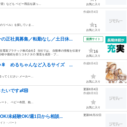
希望）なども ベビー用品を譲っ…
お気に入り
作成8月4日
のリベル）を探していま…
1
お気に入り
の正社員募集／転勤なし／土日休...
提携サイト
* 【住電装プラテック株式会社】 当社では、 自動車の情報を伝達す
16
岐や接続を担うコネクタの 製造を成形・プ...
お気に入り
作成8月4日
 めるちゃんなど入るサイズ ...
売ってください メーカー…
お気に入り
更新8月4日
です👶🏻‪‪
作成8月3日
シート、 ベビー布団、抱…
お気に入り
更新06月22日
K/未経験OK/週1日から相談...
イト・パート