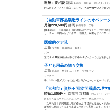
報酬：要相談
新潟
新潟市
亀田駅
買いたい/くだ
の人形をとりあえず購入しました。
ベビーカー
など小物な
【自動車部品製造ラインのオペレーター
月給220,500円
静岡
御殿場市
工場
[仕事内容] 【仕事内容】 自動車部品のプラスチック射出
り、チョコ停解除などの作業 ・箱替え、梱包などの作業 ・
医療的ケア児
広島
安芸郡
海田市駅
教えて
パパ
定です👶 🏥医療機械が多く普通の
ベビーカー
ではお散歩な
子ども用品の物々交換
広島
広島市
皆実町二丁目駅
交換したい
クーピー
子、100cm長ズボン その他 A型
ベビーカー
、ベビーベッド
「京都市」資格不問/訪問看護の理学療法士
時給1,850円～
京都府 京都市
アルバイト・パー
洛和会ヘルスケアシステム
スポンサー：求人ボックス
【仕事内容】訪問看護の理学療法士 看護師と連携して疾患
が安全に継続できるよう支援リハビリを実施します。 おすす
員...