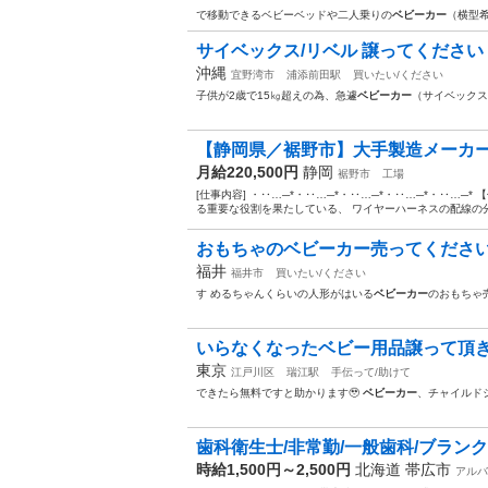
で移動できるベビーベッドや二人乗りの
ベビーカー
（横型
サイベックス/リベル 譲ってください
沖縄
宜野湾市
浦添前田駅
買いたい/ください
子供が2歳で15㎏超えの為、急遽
ベビーカー
（サイベックス
【静岡県／裾野市】大手製造メーカー
月給220,500円
静岡
裾野市
工場
[仕事内容] ・‥…─*・‥…─*・‥…─*・‥…─*・‥…─
る重要な役割を果たしている、 ワイヤーハーネスの配線の分
おもちゃのベビーカー売ってください
福井
福井市
買いたい/ください
す めるちゃんくらいの人形がはいる
ベビーカー
のおもちゃ
いらなくなったベビー用品譲って頂きたい
東京
江戸川区
瑞江駅
手伝って/助けて
できたら無料ですと助かります🥹‪
ベビーカー
、チャイルド
歯科衛生士/非常勤/一般歯科/ブランクO
時給1,500円～2,500円
北海道 帯広市
アルバ