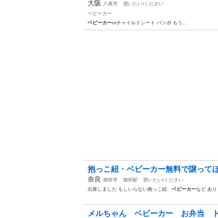
大阪
八尾市
買いたい/ください
ベビーカー
ベビーカー
orチャイルドシート バンボ もう…
抱っこ紐・ベビーカー無料で譲って
奈良
御所市
御所駅
買いたい/ください
出産しました もしいらない抱っこ紐、
ベビーカー
など あ
メルちゃん ベビーカー お弁当 ト