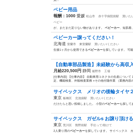
ベビー用品
報酬：1000
愛媛
松山市
赤十字病院前駅
買いた
ベビー
が、まだまだ足りない物があります。
ベビーカー
、短肌着
ベビーカー譲ってください！
北海道
室蘭市
東室蘭駅
買いたい/ください
生後1ヶ月から使用できる
ベビーカー
を探しています。 可
【自動車部品製造】未経験から高収入を
月給220,500円
静岡
裾野市
工場
[仕事内容] 【仕事内容】 自動車用コネクタの生産について
定、機能検査、外観検査業務 ○その他付随作業 （業務内容の
サイベックス メリオの後輪タイヤ
東京
板橋区
北池袋駅
買いたい/ください
だけたらと思い投稿しました。 小型の
ベビーカー
も探して
サイベックス ガゼルs お譲り頂け
東京
荒川区
熊野前駅
手伝って/助けて
2人乗り用の
ベビーカー
を探しています。 サイベックス 