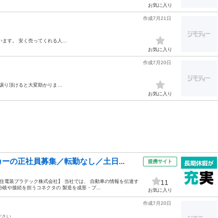
お気に入り
作成7月21日
います。 安く売ってくれる人…
お気に入り
作成7月20日
お譲り頂けると大変助かりま…
お気に入り
ーの正社員募集／転勤なし／土日...
提携サイト
* 【住電装プラテック株式会社】 当社では、 自動車の情報を伝達す
11
岐や接続を担うコネクタの 製造を成形・プ...
お気に入り
作成7月20日
ださい