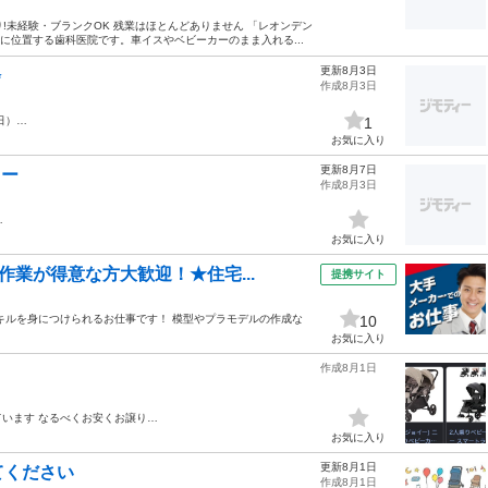
り!未経験・ブランクOK 残業はほとんどありません 「レオンデン
に位置する歯科医院です。車イスやベビーカーのまま入れる...
更新8月3日
✨
作成8月3日
日）…
1
お気に入り
更新8月7日
カー
作成8月3日
…
お気に入り
作業が得意な方大歓迎！★住宅...
提携サイト
からメンテナンスの スキルを身につけられるお仕事です！ 模型やプラモデルの作成な
10
お気に入り
作成8月1日
ています なるべくお安くお譲り…
お気に入り
更新8月1日
てください
作成8月1日