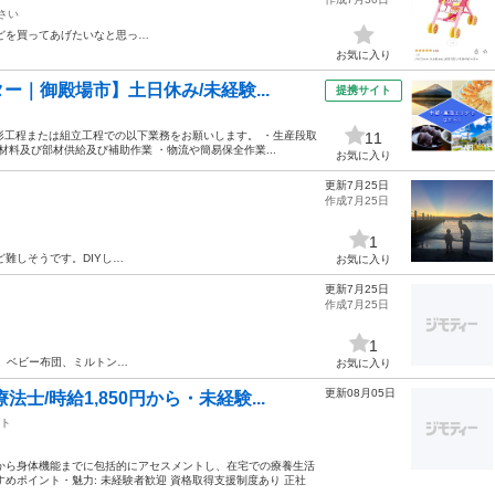
さい
どを買ってあげたいなと思っ…
お気に入り
｜御殿場市】土日休み/未経験...
提携サイト
成形工程または組立工程での以下業務をお願いします。 ・生産段取
11
材料及び部材供給及び補助作業 ・物流や簡易保全作業...
お気に入り
更新7月25日
作成7月25日
1
ど難しそうです。DIYし…
お気に入り
更新7月25日
作成7月25日
1
、ベビー布団、ミルトン…
お気に入り
更新08月05日
/時給1,850円から・未経験...
ト
から身体機能までに包括的にアセスメントし、在宅での療養生活
めポイント・魅力: 未経験者歓迎 資格取得支援制度あり 正社