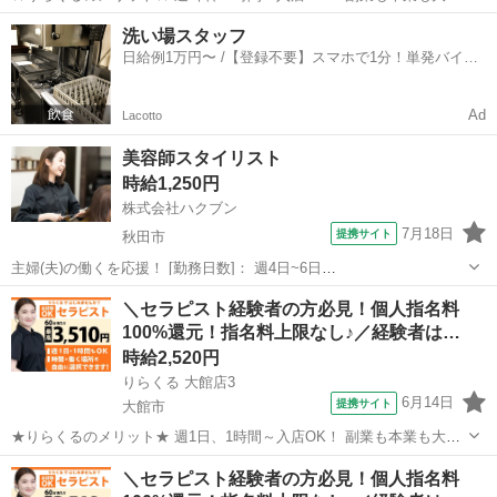
迎 りらくるはスマホ1つでカンタンに時間、日程、店舗を選べる「入
秋田
横手市
セラピスト
洗い場スタッフ
店エントリー制」で、 自分のスキマ時間で稼げて、本業・家庭・趣味
日給例1万円〜 /【登録不要】スマホで1分！単発バイト
と両立しやすい♪ 全国の...
一括検索✨
Ad
Lacotto
美容師スタイリスト
時給1,250円
株式会社ハクブン
7月18日
提携サイト
秋田市
主婦(夫)の働くを応援！ [勤務日数]： 週4日~6日
09:00~12:00/10:00~14:00/13:00~16:00/15:00~18:00/09:00~18:00 月/
秋田
秋田市
美容師
＼セラピスト経験者の方必見！個人指名料
火/水/木/金/土/日 などから選べます ...
100%還元！指名料上限なし♪／経験者は…
時給2,520円
りらくる 大館店3
6月14日
提携サイト
大館市
★りらくるのメリット★ 週1日、1時間～入店OK！ 副業も本業も大歓
迎 りらくるはスマホ1つでカンタンに時間、日程、店舗を選べる「入
秋田
大館市
セラピスト
＼セラピスト経験者の方必見！個人指名料
店エントリー制」で、 自分のスキマ時間で稼げて、本業・家庭・趣味