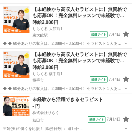
ーション経験者限定！ 2026年7月1日以降にご応募いただき、7月中に1
秋田
横手市
セラピスト
【未経験から高収入セラピストに】無資格で
回以上入店された先着50名の方へ、20,000円をプレゼント！ さらに、
も応募OK！完全無料レッスンで未経験で…
東京都・...
時給2,088円
りらくる 大館店1
7月4日
提携サイト
東大館駅
◆ ◆ 60分あたりの収入は、2,088円～3,510円！ セラピスト１人あた
りの施術数がコロナ禍前と比べて1.3倍に増加！ 一生モノの技術を身に
秋田
大館市
東大館駅
セラピスト
【未経験から高収入セラピストに】無資格で
付けてしっかり稼ぐなら今がチャンス！ ★応募後の流れ★詳細欄もご
も応募OK！完全無料レッスンで未経験で…
覧下さい...
時給2,088円
りらくる 横手店1
7月4日
提携サイト
横手市
◆ ◆ 60分あたりの収入は、2,088円～3,510円！ セラピスト１人あた
りの施術数がコロナ禍前と比べて1.3倍に増加！ 一生モノの技術を身に
秋田
横手市
セラピスト
未経験から活躍できるセラピスト
付けてしっかり稼ぐなら今がチャンス！ ★応募後の流れ★詳細欄もご
- 円
覧下さい...
株式会社りらく
7月14日
提携サイト
秋田市
主婦(夫)の働くを応援！ [勤務日数]： 週1日~