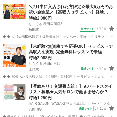
10:00~16:00/10:00~15:00/10:00~17:00/13:00~18:00/15:00~23:00 月/
秋田
秋田市
マッサージ
＼7月中に入店された方限定☆最大5万円のお
火/水/木/金/土/日 などから選べます [...
祝い金進呈／【高収入セラピスト】経験…
時給2,088円
りらくる 秋田広面店3
7月4日
提携サイト
秋田駅
◆ ◆ ＼【先着50名限定！経験者向けキャンペーン実施中／ リラクゼ
ーション経験者限定！ 2026年7月1日以降にご応募いただき、7月中に1
秋田
秋田市
秋田駅
セラピスト
【未経験×無資格でも応募OK】セラピストで
回以上入店された先着50名の方へ、20,000円をプレゼント！ さらに、
高収入を実現♪完全無料レッスンで未経…
東京都・...
時給2,088円
りらくる 秋田山王店
7月4日
提携サイト
土崎駅
◆ ◆ 60分あたりの収入は、2,088円～3,510円！ セラピスト１人あた
りの施術数がコロナ禍前と比べて1.3倍に増加！ 一生モノの技術を身に
秋田
秋田市
土崎駅
セラピスト
【昇給あり！交通費支給！】★パートスタイ
付けてしっかり稼ぐなら今がチャンス！ ★応募後の流れ★詳細欄もご
リスト募集★人気サロンで働きませんか？…
覧下さい...
時給1,250円
HAIR SALON IWASAKI 秋田五城目店［パート］スタイリスト(株式会社ハクブン)
6月19日
提携サイト
八郎潟駅
◆ 働きやすさは抜群！ブランクがある方も復職！ ◆ シフトの融通が