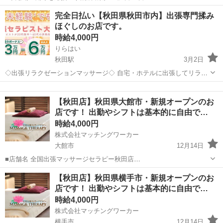
09:00~12:00/10:00~14:00/13:00~16:00/15:00~18:00/09:00~18:00 月/
秋田
南秋田郡
美容師
完全日払い【秋田県秋田市内】出張専門揉み
火/水/木/金/土/日 などから選べます ...
ほぐしのお店です。
時給4,000円
りらはい
秋田駅
3月2日
◇出張リラクゼーションマッサージ◇ 自宅・ホテルに出張してリラク
ゼーションマッサージをするお仕事です。 主な業務内容は ・お客様へ
秋田
秋田市
秋田駅
リラクゼーション
片付け
の施術 ・出張先への移動 ・施術技術の習得 ・施術後の清掃や片付け
【秋田店】秋田県大館市・新規オープンのお
などです...
店です！ 出勤やシフトは基本的に自由で…
時給4,000円
株式会社マッチングワーカー
大館市
12月14日
■店舗名 全国出張マッサージセラピー秋田店
https://massageserapijapan.wixsite.com/akita ■業種 出張マッサージ ■
秋田
大館市
マッサージ
居場所
【秋田店】秋田県横手市・新規オープンのお
仕事内容 各派遣エリアのお客様のご自宅や滞在し...
店です！ 出勤やシフトは基本的に自由で…
時給4,000円
株式会社マッチングワーカー
横手市
12月14日