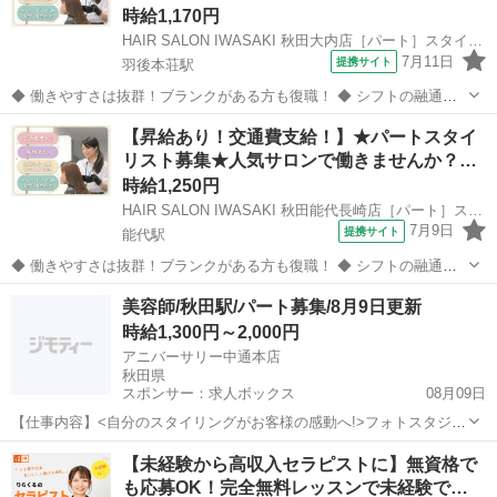
時給1,170円
HAIR SALON IWASAKI 秋田大内店［パート］スタイリスト(株式会社ハクブン)
7月11日
提携サイト
羽後本荘駅
◆ 働きやすさは抜群！ブランクがある方も復職！ ◆ シフトの融通が
利くため、自分のライフスタイルに合わせて働けます◎ブランクのあ
秋田
由利本荘市
羽後本荘駅
美容師
【昇給あり！交通費支給！】★パートスタイ
る方も分かりやすいレッスンで技術に自信をつけてから安心してデビ
リスト募集★人気サロンで働きませんか？…
ューできます 働きやすさは抜群...
時給1,250円
HAIR SALON IWASAKI 秋田能代長崎店［パート］スタイリスト(株式会社ハクブン)
7月9日
提携サイト
能代駅
◆ 働きやすさは抜群！ブランクがある方も復職！ ◆ シフトの融通が
利くため、自分のライフスタイルに合わせて働けます◎ブランクのあ
秋田
能代市
能代駅
美容師
美容師/秋田駅/パート募集/8月9日更新
る方も分かりやすいレッスンで技術に自信をつけてから安心してデビ
時給1,300円～2,000円
ューできます 働きやすさは抜群...
アニバーサリー中通本店
秋田県
スポンサー：求人ボックス
08月09日
【仕事内容】<自分のスタイリングがお客様の感動へ!>フォトスタジオ
の美容・衣装スタッフ募集 <募集職種> 美容師 <仕事内容> ブライダ
アルバイト・パート
【未経験から高収入セラピストに】無資格で
ル・成人振袖などの ヘアセット・メイク・着付け・撮影アシスタン
も応募OK！完全無料レッスンで未経験で…
ト・各種衣装管理・および付随する...