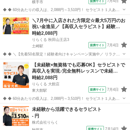
7月4日
提携サイト
横手市
◆ ◆ 60分あたりの収入は、2,088円～3,510円！ セラピスト１人あた
りの施術数がコロナ禍前と比べて1.3倍に増加！ 一生モノの技術を身に
秋田
横手市
セラピスト
＼7月中に入店された方限定☆最大5万円のお
付けてしっかり稼ぐなら今がチャンス！ ★応募後の流れ★詳細欄もご
祝い金進呈／【高収入セラピスト】経験…
覧下さい...
時給2,088円
りらくる 秋田山王店3
7月4日
提携サイト
土崎駅
◆ ◆ ＼【先着50名限定！経験者向けキャンペーン実施中／ リラクゼ
ーション経験者限定！ 2026年7月1日以降にご応募いただき、7月中に1
秋田
秋田市
土崎駅
セラピスト
【未経験×無資格でも応募OK】セラピストで
回以上入店された先着50名の方へ、20,000円をプレゼント！ さらに、
高収入を実現♪完全無料レッスンで未経…
東京都・...
時給2,088円
りらくる 大館店
7月4日
提携サイト
東大館駅
◆ ◆ 60分あたりの収入は、2,088円～3,510円！ セラピスト１人あた
りの施術数がコロナ禍前と比べて1.3倍に増加！ 一生モノの技術を身に
秋田
大館市
東大館駅
セラピスト
未経験から活躍できるセラピスト
付けてしっかり稼ぐなら今がチャンス！ ★応募後の流れ★詳細欄もご
- 円
覧下さい...
株式会社りらく
7月14日
提携サイト
秋田市