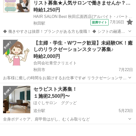
リスト募集★人気サロンで働きませんか？…
時給1,250円
HAIR SALON Best 秋田広面西店(アルバイト・パート)レギュラースタイリスト(株式会社ハクブン)
7月16日
提携サイト
秋田駅
◆ 働きやすさは抜群！ブランクがある方も復職！ ◆ シフトの融通が
利くため、自分のライフスタイルに合わせて働けます◎ブランクのあ
秋田
秋田市
秋田駅
美容師
【主婦・学生・Wワーク歓迎】未経験OK！癒
る方も分かりやすいレッスンで技術に自信をつけてから安心してデビ
しのリラクゼーションスタッフ募集♪
ューできます 働きやすさは抜群...
時給2,000円
合同会社青空クリエイト
秋田市
7月22日
お客様に癒しの時間をお届けするお仕事です🌿 リラクゼーションサロ
ンでの接客や施術をお願いします。 もみほぐしやアロマトリートメン
秋田
秋田市
マッサージ
スタッフ
セラピスト大募集！
トがメインなので、未経験でも大丈夫◎ 受付やお掃除など店舗のお手
１施術2,500円〜
伝いもお願いします。 ...
ほぐしサロン ググッど
追分駅
5月23日
全身ボディケア、肩甲骨はがし、むくみ取りなど
秋田
秋田市
追分駅
リラクゼーション