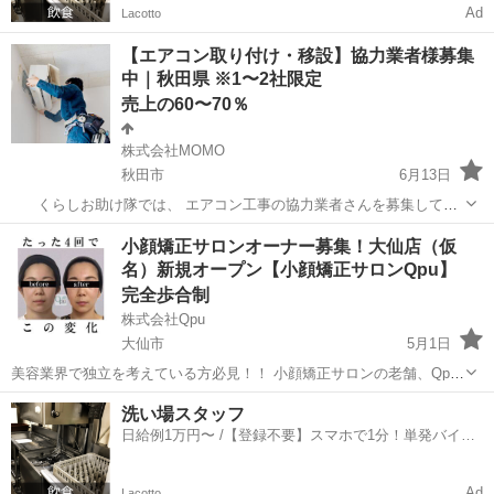
Ad
Lacotto
【エアコン取り付け・移設】協力業者様募集
中｜秋田県 ※1〜2社限定
売上の60〜70％
株式会社MOMO
秋田市
6月13日
くらしお助け隊では、 エアコン工事の協力業者さんを募集してい
ます。 案件数に限りがあるため、 【秋田県は1〜2社限定】での募集と
秋田
秋田市
美容
出来高制
小顔矯正サロンオーナー募集！大仙店（仮
なります。 【案件量について】 ・エアコン案件は通年で安定してあり
名）新規オープン【小顔矯正サロンQpu】
ます ...
完全歩合制
株式会社Qpu
大仙市
5月1日
美容業界で独立を考えている方必見！！ 小顔矯正サロンの老舗、Qpu
のオーナーとして、新しいキャリアをスタートしませんか？？ 🌟 「キ
秋田
大仙市
セラピスト
リモート
洗い場スタッフ
ュープ」ってどんなサロン？ 🌟 Qpuは2012年に東京の六本木で第1号
日給例1万円〜 /【登録不要】スマホで1分！単発バイト
店をオープ...
一括検索✨
Ad
Lacotto