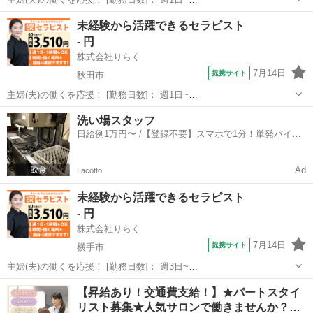
10:00~16:00/10:00~15:00/10:00~17:00/13:00~18:00/15:00~23:00 月/
秋田
秋田市
マッサージ
未経験から活躍できるセラピスト
火/水/木/金/土/日 などから選べます [...
- 円
株式会社りらく
7月14日
提携サイト
秋田市
主婦(夫)の働くを応援！ [勤務日数]： 週1日~
10:00~16:00/10:00~15:00/10:00~17:00/13:00~18:00/15:00~23:00 月/
秋田
秋田市
マッサージ
洗い場スタッフ
火/水/木/金/土/日 などから選べます [...
日給例1万円〜 /【登録不要】スマホで1分！単発バイト
一括検索✨
Ad
Lacotto
未経験から活躍できるセラピスト
- 円
株式会社りらく
7月14日
提携サイト
横手市
主婦(夫)の働くを応援！ [勤務日数]： 週3日~
10:00~16:00/10:00~15:00/10:00~17:00/13:00~18:00/15:00~23:00 月/
秋田
横手市
マッサージ
【昇給あり！交通費支給！】★パートスタイ
火/水/木/金/土/日 などから選べます [...
リスト募集★人気サロンで働きませんか？…