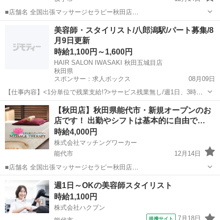
■店舗名 全国出張マッサージセラピー秋田店
https://massageserapijapan.wixsite.com/akita ■業種 出張マッサージ ■
秋田
横手市
マッサージ
居場所
美容師・スタイリスト/八郎潟駅/パート募集/8
仕事内容 各派遣エリアのお客様のご自宅や滞在し...
月9日更新
時給1,100円～1,600円
HAIR SALON IWASAKI 秋田五城目店
秋田県
スポンサー：求人ボックス
08月09日
【仕事内容】<1分単位で残業支給!?>サービス残業無し/週1日、3時間
～OK/定着率88% <募集職種> 美容師 <仕事内容> スタイリスト業務全
アルバイト・パート
【秋田店】秋田県能代市・新規オープンのお
般をお任せします。 特殊な技術・ノルマはなく、自分のペースで長く
店です！ 出勤やシフトは基本的に自由で…
続けられるサロンワー...
時給4,000円
株式会社マッチングワーカー
能代市
12月14日
■店舗名 全国出張マッサージセラピー秋田店
https://massageserapijapan.wixsite.com/akita ■業種 出張マッサージ ■
秋田
能代市
マッサージ
居場所
週1日～OKの美容師スタイリスト
仕事内容 各派遣エリアのお客様のご自宅や滞在し...
時給1,100円
株式会社ハクブン
7月18日
提携サイト