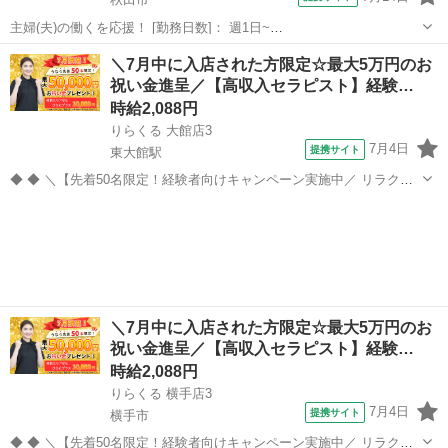
主婦(夫)の働くを応援！ [勤務日数]： 週1日~
10:00~16:00/10:00~15:00/10:00~17:00/13:00~18:00/15:00~23:00 月/
秋田
秋田市
マッサージ
＼7月中に入店された方限定☆最大5万円のお
火/水/木/金/土/日 などから選べます [...
祝い金進呈／【高収入セラピスト】経験…
時給2,088円
りらくる 大館店3
7月4日
提携サイト
東大館駅
◆ ◆ ＼【先着50名限定！経験者向けキャンペーン実施中／ リラクゼ
ーション経験者限定！ 2026年7月1日以降にご応募いただき、7月中に1
秋田
大館市
東大館駅
セラピスト
回以上入店された先着50名の方へ、20,000円をプレゼント！ さらに、
東京都・...
＼7月中に入店された方限定☆最大5万円のお
祝い金進呈／【高収入セラピスト】経験…
時給2,088円
りらくる 横手店3
7月4日
提携サイト
横手市
◆ ◆ ＼【先着50名限定！経験者向けキャンペーン実施中／ リラクゼ