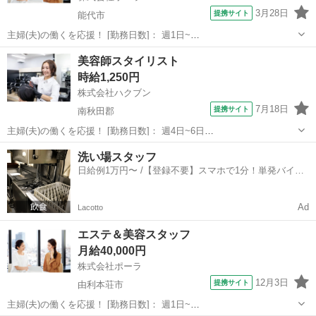
3月28日
提携サイト
能代市
主婦(夫)の働くを応援！ [勤務日数]： 週1日~
10:00~13:00/11:00~14:00/10:00~14:00/10:00~15:00/10:00~16:00 [勤務
秋田
能代市
エステ
美容師スタイリスト
地・最寄駅]： 秋田県能代市出戸本町８－...
時給1,250円
株式会社ハクブン
7月18日
提携サイト
南秋田郡
主婦(夫)の働くを応援！ [勤務日数]： 週4日~6日
09:00~12:00/10:00~14:00/13:00~16:00/15:00~18:00/09:00~18:00 月/
秋田
南秋田郡
美容師
洗い場スタッフ
火/水/木/金/土/日 などから選べます ...
日給例1万円〜 /【登録不要】スマホで1分！単発バイト
一括検索✨
Ad
Lacotto
エステ＆美容スタッフ
月給40,000円
株式会社ポーラ
12月3日
提携サイト
由利本荘市
主婦(夫)の働くを応援！ [勤務日数]： 週1日~