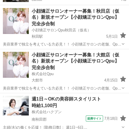
小顔矯正サロンオーナー募集！秋田店（仮
名）新規オープン【小顔矯正サロンQpu】
完全歩合制
小顔矯正サロンQpu秋田店（仮名）
秋田駅
5月1日
美容業界で独立を考えている方必見！！ 小顔矯正サロンの老舗、Qpu
のオーナーとして、新しいキャリアをスタートしませんか？？ 🌟 「キ
秋田
秋田市
秋田駅
美容
リモート
小顔矯正サロンオーナー募集！大館店（仮
ュープ」ってどんなサロン？ 🌟 Qpuは2012年に東京の六本木で第1号
名）新規オープン【小顔矯正サロンQpu】
店をオープ...
完全歩合制
株式会社Qpu
大館市
4月15日
美容業界で独立を考えている方必見！！ 小顔矯正サロンの老舗、Qpu
のオーナーとして、新しいキャリアをスタートしませんか？？ 🌟 「キ
秋田
大館市
美容
リモート
週1日～OKの美容師スタイリスト
ュープ」ってどんなサロン？ 🌟 Qpuは2012年に東京の六本木で第1号
時給1,100円
店をオープ...
株式会社ハクブン
7月18日
提携サイト
南秋田郡
主婦(夫)の働くを応援！ [勤務日数]： 週1日~6日