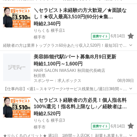
店可 今の収入と環境に満足していますか？ 「もっと高い収入がほし
秋田
秋田市
セラピスト
＼セラピスト未経験の方大歓迎／★面談な
い」 「安定して稼ぎたい」 その悩み、すべて解決します！ ・全国ト
し！★収入最高3,510円(60分)★集…
ップクラスの店舗数...
時給2,340円
りらくる 横手店1
6月14日
提携サイト
横手市
経験者の方は業界トップクラス60分あたり収入2,520円！最短3日で入
店可 今の収入と環境に満足していますか？ 「もっと高い収入がほし
秋田
横手市
セラピスト
美容師/能代駅/パート募集/8月9日更新
い」 「安定して稼ぎたい」 その悩み、すべて解決します！ ・全国ト
時給1,100円～1,600円
ップクラスの店舗数...
HAIR SALON IWASAKI 秋田能代長崎店
秋田県
スポンサー：求人ボックス
08月09日
【仕事内容】<週1～スキマワーク>サービス残業無し/週1日3時間～扶
養内勤務 定着率88% <募集職種> 美容師 <仕事内容> スタイリスト業
アルバイト・パート
＼セラピスト経験者の方必見！個人指名料
務全般をお任せします。 特殊な技術・ノルマはなく、自分のペースで
100%還元！指名料上限なし♪／経験者は…
長く続けられるサロンワー...
時給2,520円
りらくる 横手店3
6月14日
提携サイト
横手市
★りらくるのメリット★ 週1日、1時間～入店OK！ 副業も本業も大歓