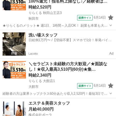
100%還元！指名料上限なし♪／経験者は…
と両立しやすい♪ 全国の...
時給2,520円
りらくる 秋田山王店3
6月14日
提携サイト
秋田市
★りらくるのメリット★ 週1日、1時間～入店OK！ 副業も本業も大歓
迎 りらくるはスマホ1つでカンタンに時間、日程、店舗を選べる「入
秋田
秋田市
セラピスト
洗い場スタッフ
店エントリー制」で、 自分のスキマ時間で稼げて、本業・家庭・趣味
日給例1万円〜 /【登録不要】スマホで1分！単発バイト
と両立しやすい♪ 全国の...
一括検索✨
Ad
Lacotto
＼セラピスト未経験の方大歓迎／★面談な
し！★収入最高3,510円(60分)★集…
時給2,340円
りらくる 大館店1
6月14日
提携サイト
大館市
経験者の方は業界トップクラス60分あたり収入2,520円！最短3日で入
店可 今の収入と環境に満足していますか？ 「もっと高い収入がほし
秋田
大館市
セラピスト
エステ＆美容スタッフ
い」 「安定して稼ぎたい」 その悩み、すべて解決します！ ・全国ト
月給40,000円
ップクラスの店舗数...
株式会社ポーラ