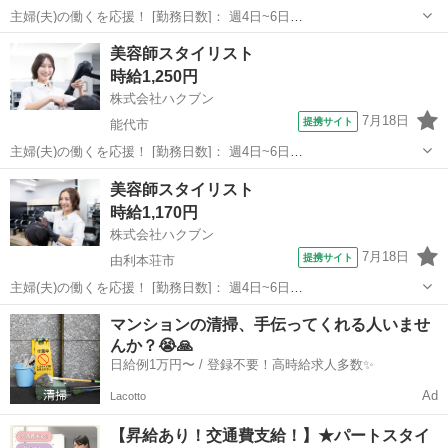
主婦(夫)の働くを応援！ [勤務日数]： 週4日~6日
09:00~12:00/10:00~14:00/13:00~16:00/15:00~18:00/09:00~18:00 月/
秋田
南秋田郡
美容師
美容師スタイリスト
火/水/木/金/土/日 などから選べます ...
時給1,250円
株式会社ハクブン
7月18日
提携サイト
能代市
主婦(夫)の働くを応援！ [勤務日数]： 週4日~6日
09:00~12:00/10:00~14:00/13:00~16:00/15:00~18:00/09:00~18:00 月/
秋田
能代市
美容師
美容師スタイリスト
火/水/木/金/土/日 などから選べます ...
時給1,170円
株式会社ハクブン
7月18日
提携サイト
由利本荘市
主婦(夫)の働くを応援！ [勤務日数]： 週4日~6日
10:00~13:00/11:00~15:00/13:00~16:00/15:00~18:00/10:00~18:00 月/
秋田
由利本荘市
美容師
マンションの清掃、手伝ってくれる人いませ
火/水/木/金/土/日 などから選べます ...
んか？😭🙏
日給例1万円〜 / 登録不要！高時給求人多数✨
Ad
Lacotto
【昇給あり！交通費支給！】★パートスタイ