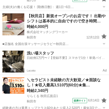
能代市
主婦(夫)の働くを応援！ [勤務日数]： 週1日~6日
09:00~12:00/10:00~14:00/13:00~16:00/15:00~18:00/09:00~18:00 月/
秋田
能代市
美容師
【秋田店】新規オープンのお店です！ 出勤や
火/水/木/金/土/日 などから選べます ...
シフトは基本的に自由ですので空き時間…
時給4,000円
株式会社マッチングワーカー
秋田市
12月12日
■店舗名 全国出張マッサージセラピー秋田店
https://massageserapijapan.wixsite.com/akita ■業種 出張マッサージ ■
秋田
秋田市
マッサージ
居場所
洗い場スタッフ
仕事内容 各派遣エリアのお客様のご自宅や滞在し...
日給例1万円〜 /【登録不要】スマホで1分！単発バイト
一括検索✨
Ad
Lacotto
＼セラピスト未経験の方大歓迎／★面談な
し！★収入最高3,510円(60分)★集…
時給2,340円
りらくる 秋田広面店1
6月14日
提携サイト
秋田市
経験者の方は業界トップクラス60分あたり収入2,520円！最短3日で入