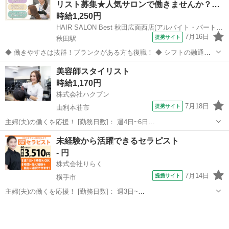
リスト募集★人気サロンで働きませんか？…
時給1,250円
HAIR SALON Best 秋田広面西店(アルバイト・パート)レギュラースタイリスト(株式会社ハクブン)
7月16日
提携サイト
秋田駅
◆ 働きやすさは抜群！ブランクがある方も復職！ ◆ シフトの融通が
利くため、自分のライフスタイルに合わせて働けます◎ブランクのあ
秋田
秋田市
秋田駅
美容師
美容師スタイリスト
る方も分かりやすいレッスンで技術に自信をつけてから安心してデビ
時給1,170円
ューできます 働きやすさは抜群...
株式会社ハクブン
7月18日
提携サイト
由利本荘市
主婦(夫)の働くを応援！ [勤務日数]： 週4日~6日
10:00~13:00/11:00~15:00/13:00~16:00/15:00~18:00/10:00~18:00 月/
秋田
由利本荘市
美容師
未経験から活躍できるセラピスト
火/水/木/金/土/日 などから選べます ...
- 円
株式会社りらく
7月14日
提携サイト
横手市
主婦(夫)の働くを応援！ [勤務日数]： 週3日~
10:00~16:00/10:00~15:00/10:00~17:00/13:00~18:00/15:00~23:00 月/
秋田
横手市
マッサージ
火/水/木/金/土/日 などから選べます [...