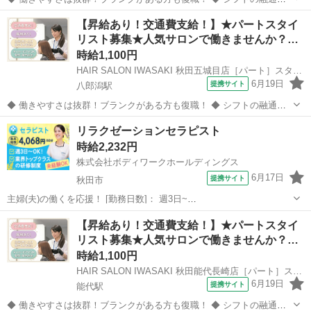
利くため、自分のライフスタイルに合わせて働けます◎ブランクのあ
秋田
南秋田郡
八郎潟駅
美容師
【昇給あり！交通費支給！】★パートスタイ
る方も分かりやすいレッスンで技術に自信をつけてから安心してデビ
リスト募集★人気サロンで働きませんか？…
ューできます 働きやすさは抜群...
時給1,100円
HAIR SALON IWASAKI 秋田五城目店［パート］スタイリスト(株式会社ハクブン)
6月19日
提携サイト
八郎潟駅
◆ 働きやすさは抜群！ブランクがある方も復職！ ◆ シフトの融通が
利くため、自分のライフスタイルに合わせて働けます◎ブランクのあ
秋田
南秋田郡
八郎潟駅
美容師
リラクゼーションセラピスト
る方も分かりやすいレッスンで技術に自身をつけてから安心してデビ
時給2,232円
ューできます 働きやすさは抜群...
株式会社ボディワークホールディングス
6月17日
提携サイト
秋田市
主婦(夫)の働くを応援！ [勤務日数]： 週3日~
10:00~19:00/12:00~21:00/13:00~22:00 月/火/水/木/金/土/日 などから選
秋田
秋田市
マッサージ
【昇給あり！交通費支給！】★パートスタイ
べます [勤務地・最寄駅]： 秋田県秋田市中通2-6-1 ...
リスト募集★人気サロンで働きませんか？…
時給1,100円
HAIR SALON IWASAKI 秋田能代長崎店［パート］スタイリスト(株式会社ハクブン)
6月19日
提携サイト
能代駅
◆ 働きやすさは抜群！ブランクがある方も復職！ ◆ シフトの融通が