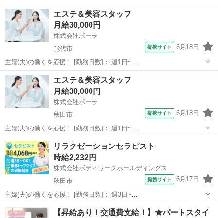
利くため、自分のライフスタイルに合わせて働けます◎ブランクのあ
秋田
能代市
能代駅
美容師
エステ＆美容スタッフ
る方も分かりやすいレッスンで技術に自信をつけてから安心してデビ
月給30,000円
ューできます 働きやすさは抜群...
株式会社ポーラ
6月18日
提携サイト
能代市
主婦(夫)の働くを応援！ [勤務日数]： 週1日~
10:00~13:00/11:00~14:00/10:00~14:00/10:00~15:00/10:00~16:00 [勤務
秋田
能代市
エステ
エステ＆美容スタッフ
地・最寄駅]： 秋田県能代市出戸本町８－...
月給30,000円
株式会社ポーラ
6月18日
提携サイト
秋田市
主婦(夫)の働くを応援！ [勤務日数]： 週1日~
10:00~13:00/11:00~14:00/10:00~14:00/10:00~15:00/10:00~16:00 [勤務
秋田
秋田市
エステ
リラクゼーションセラピスト
地・最寄駅]： 秋田県秋田市広面字小沼古...
時給2,232円
株式会社ボディワークホールディングス
6月17日
提携サイト
秋田市
主婦(夫)の働くを応援！ [勤務日数]： 週3日~
10:00~19:00/12:00~21:00/13:00~22:00 月/火/水/木/金/土/日 などから選
秋田
秋田市
マッサージ
【昇給あり！交通費支給！】★パートスタイ
べます [勤務地・最寄駅]： 秋田県秋田市中通2-6-1 ...