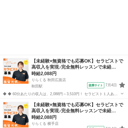
【未経験×無資格でも応募OK】セラピストで
高収入を実現♪完全無料レッスンで未経…
時給2,088円
りらくる 秋田広面店
7月4日
提携サイト
秋田駅
◆ ◆ 60分あたりの収入は、2,088円～3,510円！ セラピスト１人あた
りの施術数がコロナ禍前と比べて1.3倍に増加！ 一生モノの技術を身に
秋田
秋田市
秋田駅
セラピスト
【未経験×無資格でも応募OK】セラピストで
付けてしっかり稼ぐなら今がチャンス！ ★応募後の流れ★詳細欄もご
高収入を実現♪完全無料レッスンで未経…
覧下さい...
時給2,088円
りらくる 横手店