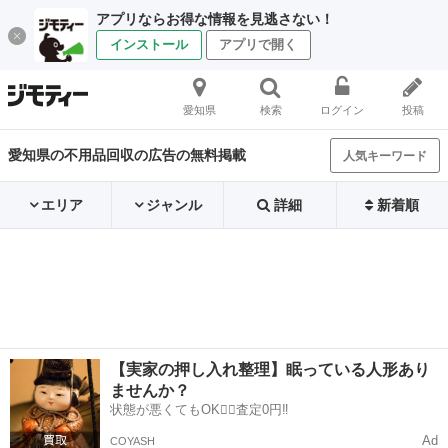
アプリならお得な情報を見逃さない！
インストール
アプリで開く
愛知県
検索
ログイン
投稿
愛知県の不用品回収の広告の無料掲載
人気キーワード
エリア
ジャンル
詳細
新着順
【実家の押し入れ整理】眠っている人形あり
ませんか？
状態が悪くてもOK🙆‍♀️査定0円‼️
Ad
COYASH