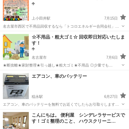
上小田井駅
7月15日
名古屋市西区で不用品回収するなら「トコロエネルギー合同会社」
「粗大ゴミを回収してほしい」「遺品を整理してほしい」「引越しの
愛知
名古屋市
上小田井駅
不用品回収
☆不用品・粗大ゴミ☆ 回収即日対応いたしま
時に出た不用品をどうにかしたい」お客様のそんなお悩みに幅広く寄
す！
り添います。また、安心・安全を大...
名古屋市
7月6日
★断捨離★家財整理★引っ越し★粗大ゴミ★不用品 ◎少量でも
OK！！ ・距離、搬出内容、回収品でのお見積りとなります ◎積み放
愛知
名古屋市
不用品回収
料金
エアコン、車のバッテリー
題パック ・1t平トラック(3㎥)¥33,000税込 ※作業員1...
稲永駅
6月27日
エアコン、車のバッテリーを無料でお近くでしたらお引取りします！
エアコンの買い替えを考えている方処分費用をなくしませんか？ バッ
愛知
名古屋市
稲永駅
不用品回収
バッテリー
こんにちは。 便利屋 シンデレラサービスで
テリー処分に困っていませんか？ お気軽にメッセージ下さい☺️
す！ゴミ整理のこと、 ハウスクリーニ…