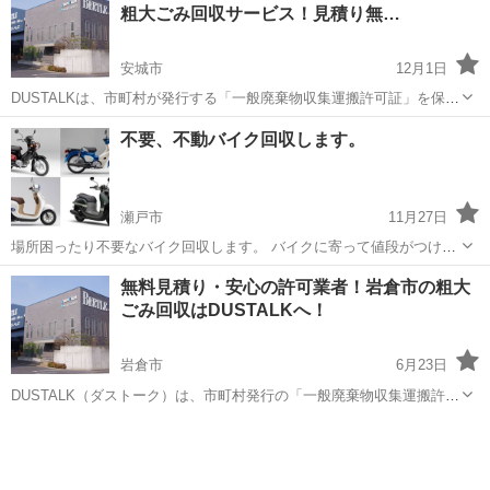
粗大ごみ回収サービス！見積り無…
安城市
12月1日
DUSTALKは、市町村が発行する「一般廃棄物収集運搬許可証」を保有
する業者のみを登録して運営しており、適正価格での不用品回収を実
愛知
安城市
不用品回収
無料
不要、不動バイク回収します。
現しています。 個人の方から法人の方まで、安心してご利用いただけ
るサービスです。 ...
瀬戸市
11月27日
場所困ったり不要なバイク回収します。 バイクに寄って値段がつけら
れないものもございます。 是非一度ご連絡ください。
愛知
瀬戸市
不用品回収
無料見積り・安心の許可業者！岩倉市の粗大
ごみ回収はDUSTALKへ！
岩倉市
6月23日
DUSTALK（ダストーク）は、市町村発行の「一般廃棄物収集運搬許可
証」を持つ業者のみを登録し運営しております。 そのため、適正価格
愛知
岩倉市
不用品回収
無料
での不用品回収を実現しています。 個人の方から法人の方まで、安心
してご利用いただける...