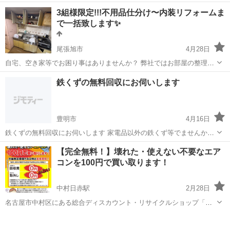
する業者のみを登録して運営しており、適正価格での不用品回収を実
愛知
岡崎市
不用品回収
無料
3組様限定!!!不用品仕分け〜内装リフォームま
現しています。見積り無料！ 個人の方から法人の方まで、安心してご
で一括致します✨
利用いただけるサービスで...
尾張旭市
4月28日
自宅、空き家等でお困り事はありませんか？ 弊社ではお部屋の整理整
頓〜内装リフォーム、リノベーションまで幅広く対応できます。 こん
愛知
尾張旭市
不用品回収
無料
鉄くずの無料回収にお伺いします
な方にオススメです!!! • 「不用品の仕分け・片付けサポート」 ...
豊明市
4月16日
鉄くずの無料回収にお伺いします 家電品以外の鉄くず等でませんか?
軽トラで無料で引き取りにお伺いします 【無料引取条件】 軽トラ山積
愛知
豊明市
不用品回収
無料
【完全無料！】壊れた・使えない不要なエア
みからになります。 少量の場合、6000円の出張費用が必要 （エリ
コンを100円で買い取ります！
ア） 愛知県内 ...
中村日赤駅
2月28日
名古屋市中村区にある総合ディスカウント・リサイクルショップ「ビ
ッグバザール」です。 壊れた・使えない不要なエアコンを100円で買
愛知
名古屋市
中村日赤駅
不用品回収
無料
い取ります！ 出張費、回収費、さらに何台あっても掛かる費用は【０