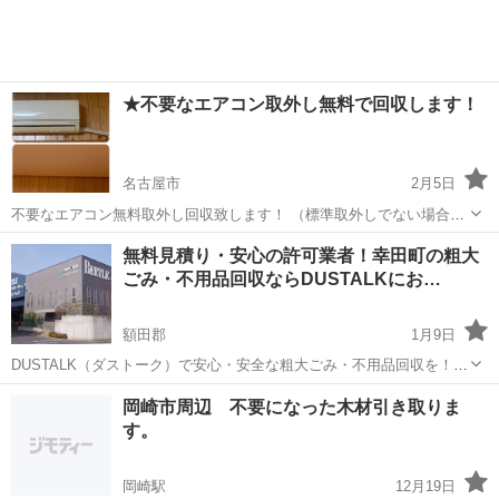
円】となります！ ...
★不要なエアコン取外し無料で回収します！
名古屋市
2月5日
不要なエアコン無料取外し回収致します！ （標準取外しでない場合や
エリアにより別途になります。） 相談の際は、 ・お住まいエリア ・
愛知
名古屋市
不用品回収
無料
無料見積り・安心の許可業者！幸田町の粗大
室内機、室外機の画像 ・エレベーター有無 を回答の上メッセージお願
ごみ・不用品回収ならDUSTALKにお…
いします！ エアコン...
額田郡
1月9日
DUSTALK（ダストーク）で安心・安全な粗大ごみ・不用品回収を！
DUSTALKは、市町村が発行する「一般廃棄物収集運搬許可証」を取得
愛知
額田郡
不用品回収
無料
岡崎市周辺 不要になった木材引き取りま
した信頼できる業者のみが登録している、不用品回収サービスです。
す。
私たちのサービス...
岡崎駅
12月19日