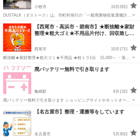
小牧市
10月28日
DUSTALK（ダストーク）は、市町村発行の「一般廃棄物収集運搬許可
証」を持つ業者のみを登録し運営しております。 そのため、適正価格
愛知
小牧市
不用品回収
無料
【西尾市・高浜市・碧南市】★断捨離★家財
での不用品回収を実現しています。 個人の方から法人の方まで、安心
整理★粗大ゴミ★不用品片付け、回収致し…
してご利用いただけるサー...
西尾市
10月17日
断捨離★家財整理★粗大ゴミ★不用品 ★軽トラ1台 15,000～ ・落下
防止措置がとれる量になります ・作業員数、距離により変動すること
愛知
西尾市
不用品回収
断捨離
廃バッテリー無料で引き取ります
があります ★女性スタッフ対応可（男性スタッフと同行になります）
...
亀崎駅
8月13日
廃バッテリー無料で引き取ります ショッピングサイトやネットオーク
ションなどで、車のバッテリーを買って交換したけど、古いバッテリ
愛知
半田市
亀崎駅
不用品回収
バッテリー
【名古屋市】整理・運搬等をしています
ーはどこで処分したら良いの？ とお困りの方、当方まで持参していた
だければ無料で引き取ります！ ...
名古屋市
5月30日