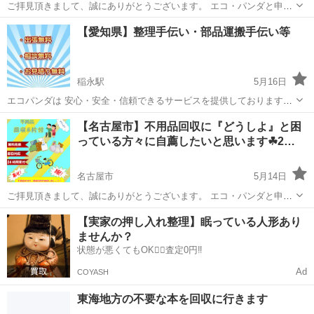
ご拝見頂きまして、誠にありがとうございます。 エコ・パンダと申し
ます。 便利屋という物で営業しております。 ★どんなことでもお任せ
愛知
名古屋市
不用品回収
無料
【愛知県】整理手伝い・部品運搬手伝い等
ください。★ 営業内容： 整備や運搬等 お客様のご要望に多種多様
に...
稲永駅
5月16日
エコパンダは 安心・安全・信頼できるサービスを提供しております。
整理・運搬等に困っている方は是非、ご連絡ください。 例えば： 冷蔵
愛知
一宮市
稲永駅
不用品回収
手伝い
【名古屋市】不用品回収に『どうしよ』と困
庫を1階から2階へ移動してほしい 物の整理と後の片付けしてほしい
っている方々に自薦したいと思います☘2…
等...
名古屋市
5月14日
ご拝見頂きまして、誠にありがとうございます。 エコ・パンダと申し
ます。 便利屋という物で営業しております。 ★どんなことでもお任せ
愛知
名古屋市
不用品回収
無料
【実家の押し入れ整理】眠っている人形あり
ください。★ 営業内容： 不用品片付け（粗大ゴミ・家具・家電など)
ませんか？
お客様の...
状態が悪くてもOK🙆‍♀️査定0円‼️
Ad
COYASH
東海地方の不要な本を回収に行きます