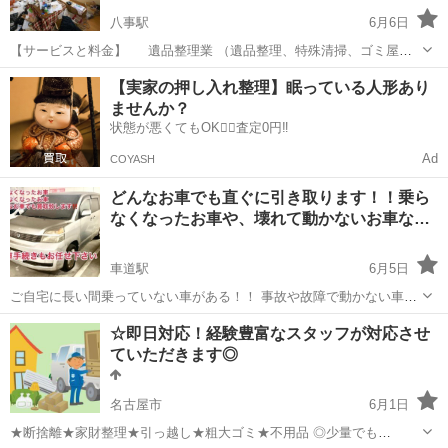
八事駅
6月6日
【サービスと料金】 遺品整理業 （遺品整理、特殊清掃、ゴミ屋敷
清掃、生前整理、空き家整理, 片付け清掃, 処分） 要相談お気軽にご相
愛知
名古屋市
八事駅
不用品回収
片付け
【実家の押し入れ整理】眠っている人形あり
談ください。 1LDKの場合 100,000...
ませんか？
状態が悪くてもOK🙆‍♀️査定0円‼️
Ad
COYASH
どんなお車でも直ぐに引き取ります！！乗ら
なくなったお車や、壊れて動かないお車な…
車道駅
6月5日
ご自宅に長い間乗っていない車がある！！ 事故や故障で動かない車を
処分したい！！ 免許証の返納で車を手放したい！！ 早急に車を売却し
愛知
名古屋市
車道駅
不用品回収
廃車
☆即日対応！経験豊富なスタッフが対応させ
たい！！ 名古屋市東区または近郊エリアで、お車の廃車、処分、売却
ていただきます◎
にお困りの方はお気軽にご相談...
名古屋市
6月1日
★断捨離★家財整理★引っ越し★粗大ゴミ★不用品 ◎少量でも