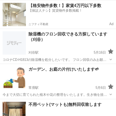
OK！！ ・距離、搬出内容、回収品でのお見積りとなります ◎積み放
愛知
名古屋市
不用品回収
料金
【格安物件多数！】家賃4万円以下多数
題パック ・1t平トラック(3㎥)¥33,000税込 ※作業員1人 ・2t平
【保証人ナシ】賃貸物件多数掲載！
ト...
Ad
ニフティ不動産
除湿機のフロン回収できる方探しています
（刈谷）
刈谷駅
5月16日
コロナCD-H1813の除湿機を処分したいです。 フロン回収のみお願い
したいです。（証明書要） 持ち込み可です。 ＊フロン回収後刈谷クリ
愛知
刈谷市
刈谷駅
不用品回収
ガーデン、お庭の片付けいたします🌱
ーンセンターに持ち込みします できれば安価（1万円以内）でお願い
できる方いま...
常滑駅
5月6日
今まで大切に育てられた植木や花の整理をいたします。生き物を捨て
たりするのは心が痛みますよね。弊社ではできるだけ大切に育ててく
愛知
常滑市
常滑駅
不用品回収
無料
不用ベット(マットも)無料回収致します
れる方へお繋ぎするようにしています。価値のある植物や陶器など買
取も可能です。そのようにすることで整理...