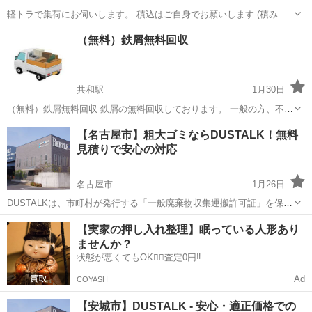
軽トラで集荷にお伺いします。 積込はご自身でお願いします (積み放
題) 軽トラ 1台/40000円 ※少量の場合、お安くなります (取引方
愛知
豊明市
杁ヶ池公園駅
不用品回収
軽トラ
（無料）鉄屑無料回収
法) 愛知県内→出張引取可能 県外→出張費別途必要 （会社）ゴミレス
キュ...
共和駅
1月30日
（無料）鉄屑無料回収 鉄屑の無料回収しております。 一般の方、不動
産、建築業の方等もお気軽にご相談下さい。 ※家の中から搬出する場
愛知
大府市
共和駅
不用品回収
無料
【名古屋市】粗大ゴミならDUSTALK！無料
合、搬出同意書の方お願いします。 (無料出張品) 鉄屑、家電品(一部
見積りで安心の対応
不可)、キッチン用...
名古屋市
1月26日
DUSTALKは、市町村が発行する「一般廃棄物収集運搬許可証」を保有
する業者のみを登録して運営しており、適正価格での不用品回収を実
愛知
名古屋市
不用品回収
無料
【実家の押し入れ整理】眠っている人形あり
現しています。 個人の方から法人の方まで、安心してご利用いただけ
ませんか？
るサービスです。 ...
状態が悪くてもOK🙆‍♀️査定0円‼️
Ad
COYASH
【安城市】DUSTALK - 安心・適正価格での