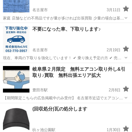
名古屋市
3月11日
家庭 店舗などの不用品ですが量が多ければ出張買取 少量の場合は基本
無料回収になります。 また倉庫整理などである程度の鉄の見込みがあ
愛知
名古屋市
不用品回収
出張買取
不要になった車、下取りします♪
る場合はこちらで人手を用意し手伝いながら回収可能です。 お気軽に
お問い合わせ下さい。
名古屋市
2月19日
現在、車両の下取りを強化しています！ ✔ 乗り換え予定の方 ✔ 売却
するか迷っている方 ✔ 古い車・過走行車でもOK ✔ 軽自動車・普通
愛知
名古屋市
不用品回収
無料
岐阜県２月限定 無料エアコン取り外し&引
車・輸入車など幅広く対応 「まずは金額だけ知りたい」というご相談
取り♪買取 無料出張エリア拡大
も大歓迎です😊...
豊田市駅
2月8日
【期間限定こちらの広告掲載中のみ受付】 名古屋市近辺でエアコンの
処分にお困りの方へのサービスになります。 (名古屋市役所を起点に片
愛知
豊田市
豊田市駅
不用品回収
無料
(回収処分)瓦の処分します
道20Kmまで無料、20Kmを超えます場合には出張費用を頂戴致します)
（台数が有る...
杁ヶ池公園駅
1月30日