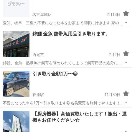
名古屋城駅
2月18日
愛知、岐阜、三重の不要になった本をお家まで回収に行きます 家の中
から渡すだけでもOK！多ければお手伝いしますので簡単楽々♪
愛知
名古屋市
名古屋城駅
不用品回収
錦鯉 金魚 熱帯魚用品引き取ります。
西尾市
2月2日
錦鯉、金魚、熱帯魚の飼育を辞められてしまって飼育用品の処分にお
困りの方一度当店にご相談ください。錦鯉、金魚の移動(引っ越し)も可
愛知
西尾市
不用品回収
金魚
引き取り金額1万〜😀
能です。(近場に限る)また飼育継続中の方でポンプの故障・修理でお困
りの方も一度ご相談ください。他...
萩原駅
11月30日
不要になった車を1万〜引き取ります😀名義変更も無料でやりますよ
どんな車でもOK😁 宜しくお願い致しますm(_ _)m
愛知
一宮市
萩原駅
不用品回収
無料
【厨房機器】高価買取いたします！搬出・運
搬もお任せください☆