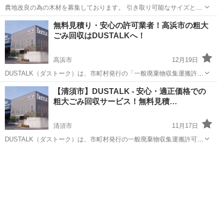
農地改良の為の木材を募集しております。 引き取り可能なサイズとし
ては直径または幅が10cm前後のものです。 長さは1.5m以上あれば上
愛知
岡崎市
岡崎駅
不用品回収
無料見積り・安心の許可業者！高浜市の粗大
限ありません。 基本的に生木は引き取れませんが、 上記の規格を満た
ごみ回収はDUSTALKへ！
して...
高浜市
12月19日
DUSTALK（ダストーク）は、市町村発行の「一般廃棄物収集運搬許可
証」を持つ業者のみを登録し運営しております。 そのため、適正価格
愛知
高浜市
不用品回収
無料
【清須市】DUSTALK - 安心・適正価格での
での不用品回収を実現しています。 個人の方から法人の方まで、安心
粗大ごみ回収サービス！無料見積…
してご利用いただける...
清須市
11月17日
DUSTALK（ダストーク）は、市町村発行の一般廃棄物収集運搬許可証
を持つ業者のみを登録し運営しております。 そのため、適正価格での
愛知
清須市
不用品回収
無料
不用品回収を実現しています。 個人の方から法人の方まで、安心して
ご利用いただけるサー...