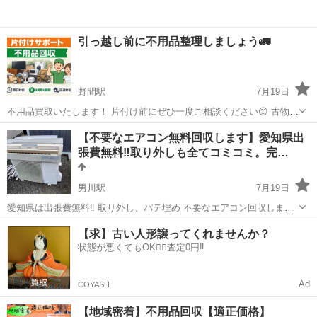
引っ越し前に不用品整理しましょう🚛
野間駅
7月19日
不用品買取いたします！ 片付け前にぜひ一度ご相談ください😊 古物商
許可あり・軽トラ、ハイエースでの対応！ ・家電 ・家具 ・工具 ・バ
愛知
知多郡
野間駅
不用品回収
買取
【不要なエアコン無料回収します】愛知県出
イク用品 ・レトロ品 など 「処分する前」に見せていただければ、 ◆
張費無料‼️取り外しも全てコミコミ。完…
買取できる物は...
男川駅
7月19日
愛知県は出張費無料‼️ 取り外し、パテ埋め 不要なエアコン回収しま
す。 メール又はフリーダイヤル ➿0800-080-7788(株)ECS エッジクリ
愛知
岡崎市
男川駅
不用品回収
無料
【求】古い人形譲ってくれませんか？
ーンサービス担当まで。 買い替えや引っ越し・お家の建て替えなどで
状態が悪くてもOK🙆‍♀️査定0円‼️
不要になっ...
Ad
COYASH
【地域密着】不用品回収【適正価格】