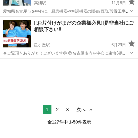
高畑駅
11月8日
愛知県名古屋市を中心に、厨房機器や空調機器の販売/買取/設置工事等
を承っております。 弊社では現在、【厨房機器の高価買取】を実施中
愛知
名古屋市
高畑駅
不用品回収
買取
‼️お片付けがまだの企業様必見‼️是非当社にご
です！ 愛知県内のお客様は出張費用/お見積り費用無料でお伺いいたし
相談下さい‼️
ます☆搬入・搬出...
星ヶ丘駅
6月29日
🍀ご覧頂きありがとうございます☘️ 😊名古屋市内を中心に東海3県で
ご愛顧頂いておりますクリーンスタッフです😊 ‼️まだオフィスのお片
愛知
名古屋市
星ヶ丘駅
不用品回収
片付け
付けがお済みで無いと言う方は是非🤗親切、丁寧、安心🤗どんな小さ
なお困り事でも当社にお気軽...
1
2
3
次へ
全127件中 1-50件表示