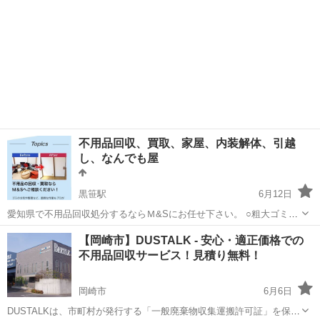
不用品回収、買取、家屋、内装解体、引越
し、なんでも屋
黒笹駅
6月12日
愛知県で不用品回収処分するならＭ&Sにお任せ下さい。 ○粗大ゴミを
回収してほしい ○遺品を整理してほしい ○引越しの時に出た不用品を
愛知
みよし市
黒笹駅
不用品回収
買取
【岡崎市】DUSTALK - 安心・適正価格での
どうにかしたい買い取りしてほしい などなどなんでも構いません。 お
不用品回収サービス！見積り無料！
客様のそんなお悩みございま...
岡崎市
6月6日
DUSTALKは、市町村が発行する「一般廃棄物収集運搬許可証」を保有