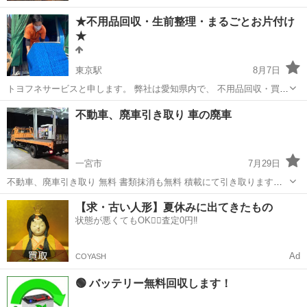
★不用品回収・生前整理・まるごとお片付け
★
東京駅
8月7日
トヨフネサービスと申します。 弊社は愛知県内で、 不用品回収・買
取、生前・遺品整理、 お引越し・軽貨物輸送など、 ご自宅のお手伝い
愛知
名古屋市
東京駅
不用品回収
片付け
不動車、廃車引き取り 車の廃車
をさせて頂いております。 産業廃棄物収集運搬・古物商許可業者です
ので、安心してお任せください。...
一宮市
7月29日
不動車、廃車引き取り 無料 書類抹消も無料 積載にて引き取ります。
税金が払っていない ローンが残債あり 放置車両 相談ください
愛知
一宮市
不用品回収
廃車
【求・古い人形】夏休みに出てきたもの
状態が悪くてもOK🙆‍♀️査定0円‼️
Ad
COYASH
🟢 バッテリー無料回収します！