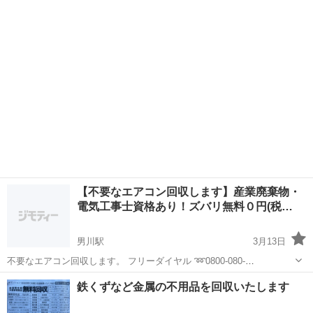
せていただきます。もちろん取り外しは⭕️無料です。⭕️ 引っ越しなど
愛知
名古屋市
烏森駅
不用品回収
買取
ででた不用品などあれば買取致します。また不要になってしまった家
電ゴミなど一番安い値段で処分させ...
【不要なエアコン回収します】産業廃棄物・
電気工事士資格あり！ズバリ無料０円(税…
男川駅
3月13日
不要なエアコン回収します。 フリーダイヤル ➿0800-080-
7788(株)ECS エッジクリーンサービス担当まで。 ◼️取り外し・穴埋
愛知
岡崎市
男川駅
不用品回収
無料
鉄くずなど金属の不用品を回収いたします
め・回収費用込み！！ ◼️産業廃棄物資格あり！！ 第02300199577号
◼️電...