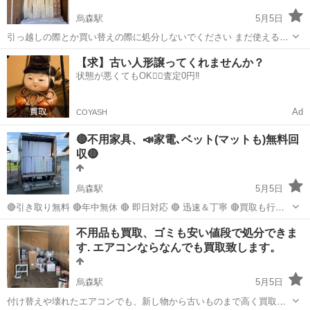
烏森駅
5月5日
引っ越しの際とか買い替えの際に処分しないでください まだ使えるな
ら、ご自宅までに無料回収致します マット、ベット、だけじゃなく家
愛知
名古屋市
烏森駅
不用品回収
無料
【求】古い人形譲ってくれませんか？
電製品、家具などもオッケです 簡単一枚写真と状態をいただければ十
状態が悪くてもOK🙆‍♀️査定0円‼️
分です すぐに案内できます わか...
Ad
COYASH
🔴不用家具、📣家電､ベット(マットも)無料回
収🔴
烏森駅
5月5日
🔴引き取り無料 🔴年中無休 🔴 即日対応 🔴 迅速＆丁寧 🔴買取も行な
ってます 🔴時間制限なし(遅い時間とか夜中でも対応) 引っ越しの際と
愛知
名古屋市
烏森駅
不用品回収
無料
不用品も買取、ゴミも安い値段で処分できま
か買い替えの際に処分しないでください まだ使えるなら、ご自宅まで
す. エアコンならなんでも買取致します。
に無料回収致します マ...
烏森駅
5月5日
付け替えや壊れたエアコンでも、新し物から古いものまで高く買取さ