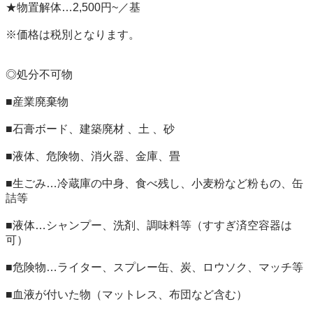
★物置解体…2,500円~／基

※価格は税別となります。

◎処分不可物

■産業廃棄物

■石膏ボード、建築廃材 、土 、砂

■液体、危険物、消火器、金庫、畳

■生ごみ…冷蔵庫の中身、食べ残し、小麦粉など粉もの、缶
詰等

■液体…シャンプー、洗剤、調味料等（すすぎ済空容器は
可）

■危険物…ライター、スプレー缶、炭、ロウソク、マッチ等

■血液が付いた物（マットレス、布団など含む）
