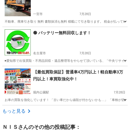
一宮市
7月28日
不動車、廃車引き取り 無料 書類抹消も無料 積載にて引き取ります。 税金が払っていな
愛知
一宮市
不用品回収
廃車
🟢 バッテリー無料回収します！
名古屋市
7月28日
◾️愛知県で出張買取・不用品回収・遺品整理等をやらせて頂いている、「中央リサイクル」
愛知
名古屋市
不用品回収
無料
【最低買取保証】普通車4万円以上！軽自動車3万
円以上！車買取強化中！
堀内公園駅
7月28日
お車の買取を強化しています！ 「古い車だから値段が付かないかも…」 「車検が切れてしまった
愛知
安城市
堀内公園駅
不用品買取
もっと見る
ＮＩＳ
さんのその他の投稿記事：