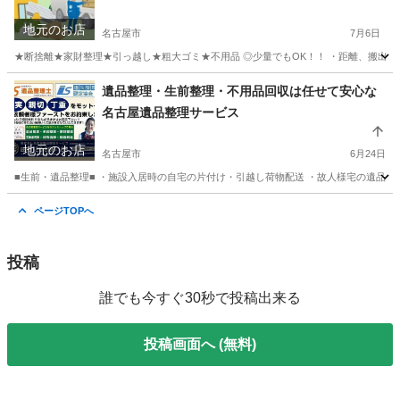
地元のお店
名古屋市
7月6日
★断捨離★家財整理★引っ越し★粗大ゴミ★不用品 ◎少量でもOK！！ ・距離、搬出内容、回
愛知
名古屋市
不用品回収
料金
遺品整理・生前整理・不用品回収は任せて安心な
名古屋遺品整理サービス
地元のお店
名古屋市
6月24日
■生前・遺品整理■ ・施設入居時の自宅の片付け・引越し荷物配送 ・故人様宅の遺品整理
愛知
名古屋市
遺品整理
遺品整理士
ページTOPへ
投稿
誰でも今すぐ30秒で投稿出来る
投稿画面へ (無料)