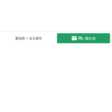
問い合わせ
愛知県 > 名古屋市
初めての方へ
利用規約
プライバシーポリシー
プライバシー・ステートメント
健全化に資する運用方針
お問い合わせ
運営会社
サイトマップ
ご利用ガイド
フリーワードで探す
PC版で表示
都道府県選択