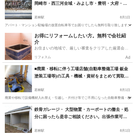
岡崎市・西三河全域・みよし市・豊明・大府・豊
川・蒲郡)マンション アパートの不用自転車 放置
自転車無料引取 お困りの大家さん必見!西三河地域
若林駅
8月1日
アパート・マンションの放置自転車■対応エリア西
アパート・マンション駐輪場の放置自転車等でお困りでしたら無料引取り致します。 こ
三河全域■処分に困ったら引取回収します■
愛知
豊田市
若林駅
不用品買取
愛知
安城市
安城駅
お得にリフォームしたい方。無料で会社紹
介
不用品買取
無料
お住まいの地域で、厳しい審査をクリアした厳選会社
を知ってる？
リフォスム
Ad
■廃業・移転に伴う工場店舗(自動車整備工場 鈑金
塗装工場等)の工具・機械・資材をまとめて買取・
撤去処分■
若林駅
8月1日
廃業や移転で設備機材入れ替え・引越し・片付け等でご不用になった自動車整備・板金塗
愛知
豊田市
若林駅
不用品買取
愛知
不用品買取
鉄骨ガレージ・ 大型物置・カーポートの撤去・処
分に困ったら是非ご相談ください。出張作業可能
板金塗装
エリアは岡崎市・安城市・刈谷市・豊田市・高浜
市・知立市・碧南市・西尾市・豊明市・みよし
若林駅
8月1日