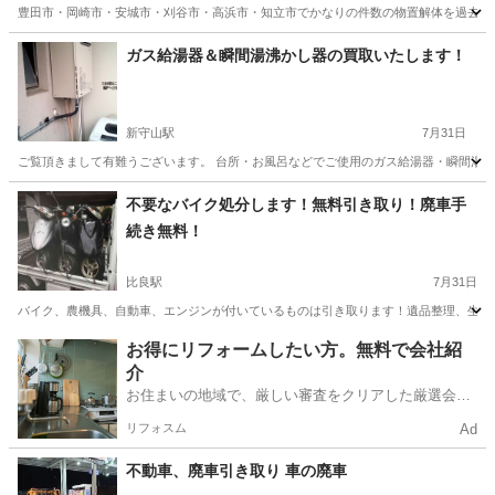
市・東郷町辺りでしたら可能です。
豊田市・岡崎市・安城市・刈谷市・高浜市・知立市でかなりの件数の物置解体を過去7年
愛知
豊田市
若林駅
不用品買取
愛知
岡崎市
大門駅
ガス給湯器＆瞬間湯沸かし器の買取いたします！
不用品買取
カーポート
新守山駅
7月31日
ご覧頂きまして有難うございます。 台所・お風呂などでご使用のガス給湯器・瞬間湯沸
愛知
名古屋市
新守山駅
不用品買取
瞬間湯沸かし器
不要なバイク処分します！無料引き取り！廃車手
続き無料！
比良駅
7月31日
バイク、農機具、自動車、エンジンが付いているものは引き取ります！遺品整理、生前
愛知
名古屋市
比良駅
不用品処分
無料
お得にリフォームしたい方。無料で会社紹
介
お住まいの地域で、厳しい審査をクリアした厳選会社
を知ってる？
リフォスム
Ad
不動車、廃車引き取り 車の廃車