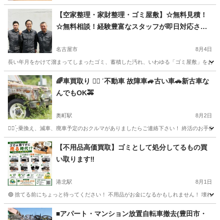
【空家整理・家財整理・ゴミ屋敷】☆無料見積！
☆無料相談！経験豊富なスタッフが即日対応させ
ていただきます◎
名古屋市
8月4日
長い年月をかけて溜まってしまったゴミ、蓄積した汚れ、いわゆる「ゴミ屋敷」をお一人
愛知
名古屋市
不用品処分
ごみ屋敷
🌈車買取り 🙇‍♀️ ́ 不動車 故障車🚙古い車🚗新古車な
んでもOK🚕
奥町駅
8月2日
🙇‍♀️ ̖́-乗換え、減車、廃車予定のおクルマがありましたらご連絡下さい！ 終活のお
愛知
一宮市
奥町駅
遺品整理
月極駐車場
【不用品高価買取】ゴミとして処分してるもの買
い取ります‼️
港北駅
8月1日
🟢 捨てる前にちょっと待ってください！ 不用品がお金になるかもしれません！ 壊れてい
愛知
名古屋市
港北駅
不用品買取
買取
■アパート・マンション放置自転車撤去(豊田市・