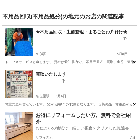
不用品回収(不用品処分)の地元のお店の関連記事
★不用品回収・生前整理・まるごとお片付け★
東京駅
8月6日
トヨフネサービスと申します。 弊社は愛知県内で、 不用品回収・買取、生前・遺品整理
愛知
名古屋市
東京駅
不用品回収
片付け
買取いたします
名古屋駅
8月6日
骨董品屋を営んでいます。 父から継いで2代目となります。 古美術品・骨董品から現代
愛知
名古屋市
名古屋駅
不用品処分
無料
お得にリフォームしたい方。無料で会社紹
介
お住まいの地域で、厳しい審査をクリアした厳選会社
を知ってる？
リフォスム
Ad