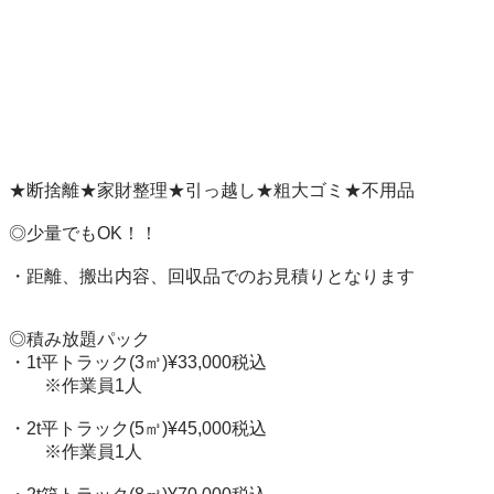
★断捨離★家財整理★引っ越し★粗大ゴミ★不用品

◎少量でもOK！！

・距離、搬出内容、回収品でのお見積りとなります

◎積み放題パック

・1t平トラック(3㎥)¥33,000税込

　　※作業員1人

・2t平トラック(5㎥)¥45,000税込

　　※作業員1人
