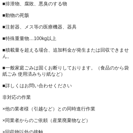
■排泄物、腐敗、悪臭のする物

■動物の死骸

■注射器、メス等の医療機器、器具

■特殊重量物…100kg以上

■積載量を超える場合、追加料金が発生または回収できませ
ん。

■一般家庭ごみは固くお断りしております。（食品のから袋 
紙ごみ 使用済みちり紙など）

■詳しくはお問い合わせください

非対応の作業

×他の業者様（引越など）との同時進行作業

×同業者からのご依頼（産業廃棄物など）

×回収物以外の接触
