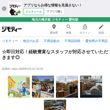
アプリならお得な情報を見逃さない！
インストール
アプリで開く
地元の掲示板 ジモティー 愛知版
愛知県
検索
ログイン
投稿
ジモティー
地元のお店
不用品処分
不用品回収
愛知県の不用品
☆即日対応！経験豊富なスタッフが対応させていただ
きます◎
投稿ID: haj2x
2026年6月1日 03:44