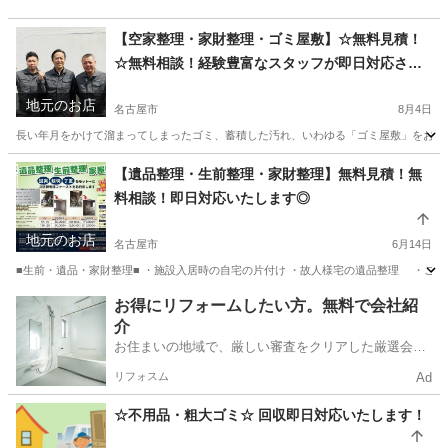
【空家整理・家財整理・ゴミ屋敷】☆無料見積！
☆無料相談！経験豊富なスタッフが即日対応させ
ていただきます◎
地元のお店
名古屋市
8月4日
長い年月をかけて溜まってしまったゴミ、蓄積した汚れ、いわゆる「ゴミ屋敷」をお一人
愛知
名古屋市
不用品処分
ごみ屋敷
【遺品整理・生前整理・家財整理】無料見積！無
料相談！即日対応いたします◎
地元のお店
名古屋市
6月14日
■生前・遺品・家財整理■ ・施設入居時の自宅の片付け ・故人様宅の遺品整理 ・ご供
愛知
名古屋市
遺品整理
遺品整理士
お得にリフォームしたい方。無料で会社紹
介
お住まいの地域で、厳しい審査をクリアした厳選会社
を知ってる？
リフォスム
Ad
☆不用品・粗大ゴミ☆ 回収即日対応いたします！