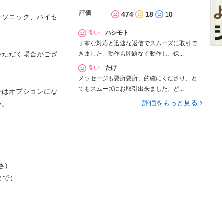
評価
474
18
10
ナソニック、ハイセ
良い
ハシモト
丁寧な対応と迅速な返信でスムーズに取引で
きました。動作も問題なく動作し、保...
いただく場合がござ
良い
たけ
メッセージも要所要所、的確にくださり、と
てもスムーズにお取引出来ました。ど...
外はオプションにな
評価をもっと見る
い。
き)
まで）