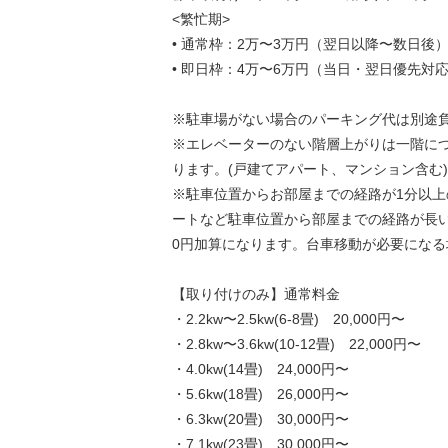
<繁忙期>
• 通常枠：2万〜3万円（翌日以降〜数日後
• 即日枠：4万〜6万円（当日・翌日優先対
※駐車場がない場合のパーキング代は別途
※エレベーターのない階層上がりは一階につき
ります。(戸建てアパート、マンション含む)
※駐車位置からお部屋までの経路が1分以上
ートなど駐車位置から部屋までの経路が長い場合
0円加算になります。台車移動が必要になる
【取り付けのみ】通常料金
・2.2kw〜2.5kw(6-8畳) 20,000円〜
・2.8kw〜3.6kw(10-12畳) 22,000円〜
・4.0kw(14畳) 24,000円〜
・5.6kw(18畳) 26,000円〜
・6.3kw(20畳) 30,000円〜
・7.1kw(23畳) 30,000円〜