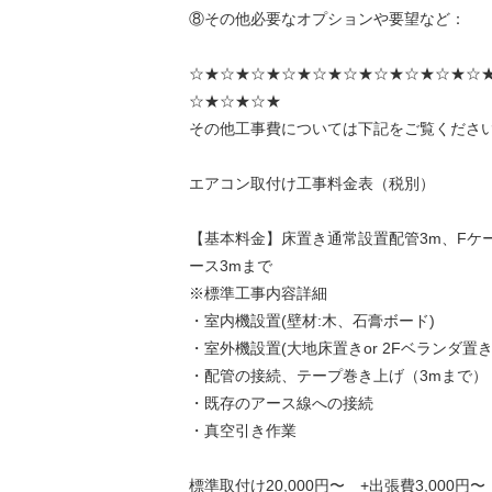
⑧その他必要なオプションや要望など：
☆★☆★☆★☆★☆★☆★☆★☆★☆★☆
☆★☆★☆★
その他工事費については下記をご覧くださ
エアコン取付け工事料金表（税別）
【基本料金】床置き通常設置配管3m、Fケ
ース3mまで
※標準工事内容詳細
・室内機設置(壁材:木、石膏ボード)
・室外機設置(大地床置きor 2Fベランダ置き
・配管の接続、テープ巻き上げ（3mまで）
・既存のアース線への接続
・真空引き作業
標準取付け20,000円〜 +出張費3,000円