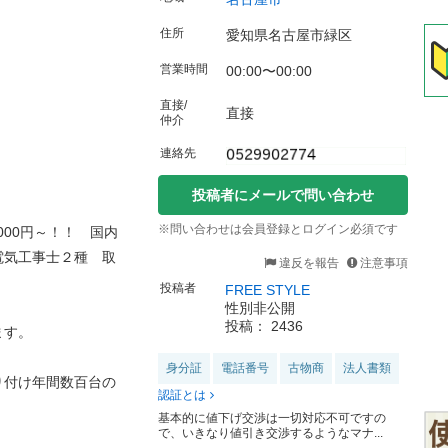
住所
愛知県名古屋市緑区
営業時間
00:00〜00:00
直接/
直接
仲介
連絡先
投稿者にメールで問い合わせ
※問い合わせは会員登録とログイン必須です
000円～！！ 国内
電気工事士２種 取
違反を報告
注意事項
投稿者
FREE STYLE
性別非公開
投稿： 2436
ます。
身分証
電話番号
古物商
法人書類
り付け年間数百台の
認証とは
基本的に値下げ交渉は一切対応不可ですの
で、いきなり値引き交渉するようなマナ...