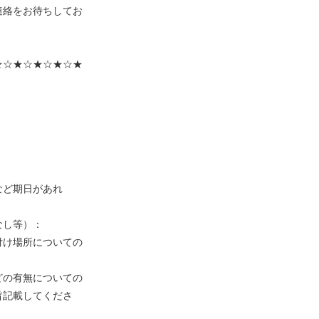
連絡をお待ちしてお
★☆★☆★☆★☆★
など期日があれ
なし等）：
付け場所についての
どの有無についての
旨記載してくださ