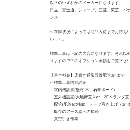
以下のいずれかのメーカーになります。
日立、富士通、シャープ、三菱、東芝、パ
ンス
※在庫状況によっては商品入荷までお待ち
います。
標準工事は下記の内容になります。それ以
りますので下のオプション金額をご覧下さ
【基本料金】床置き通常設置配管3mまで
※標準工事内容詳細
・室内機設置(壁材:木、石膏ボード)
・室外機設置(大地床置きor 2Fベランダ置
・配管(配管)の接続、テープ巻き上げ（3m
・既存のアース線への接続
・真空引き作業