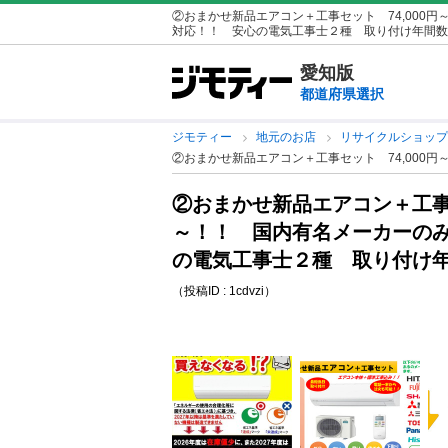
②おまかせ新品エアコン＋工事セット 74,000
対応！！ 安心の電気工事士２種 取り付け年間数
愛知版
都道府県選択
ジモティー
地元のお店
リサイクルショッ
②おまかせ新品エアコン＋工事セット 74,00
②おまかせ新品エアコン＋工事セ
～！！ 国内有名メーカーの
の電気工事士２種 取り付け
（投稿ID : 1cdvzi）