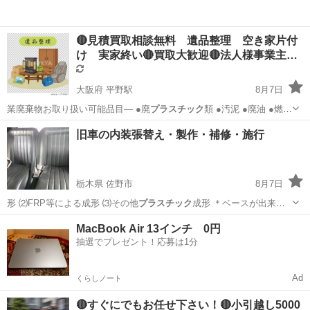
🔴見積買取相談無料 遺品整理 空き家片付
け 実家終い🔴買取大歓迎🔴法人様事業主…
大阪府 平野駅
8月7日
業廃棄物お取り扱い可能品目― ●廃
プラスチック
類 ●汚泥 ●廃油 ●燃え
殻 ●廃…
大阪
大阪市
平野駅
遺品整理
無料
旧車の内装張替え・製作・補修・施行
栃木県 佐野市
8月7日
形 ⑵FRP等による成形 ⑶その他
プラスチック
成形 ＊ベースが出来上
がったら上か…
栃木
佐野市
その他
FRP
MacBook Air 13インチ 0円
抽選でプレゼント！応募は1分
Ad
くらしノート
🔴すぐにでもお任せ下さい！🔴小引越し5000