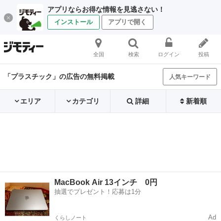
アプリならお得な情報を見逃さない！
インストール
アプリで開く
全国
検索
ログイン
投稿
「プラスチック」の広告の無料掲載
人気キーワード
エリア
カテゴリ
詳細
新着順
MacBook Air 13インチ 0円
抽選でプレゼント！応募は1分
Ad
くらしノート