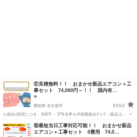
コン購入の…
愛知
半田市
リサイクルショップ
取り付け
⑪見積無料！！ おまかせ新品エアコン＋工
事セット 74,000円～！！ 国内有…
愛知県 名古屋市
8月5日
ル留め1箇所につき 500円 ・
プラスチック
樹脂架台2つで（新品エア
コン購入の…
愛知
名古屋市
便利屋
無料
⑮最短当日工事対応可能！！ おまかせ新品
エアコン＋工事セット 6畳用 74,0…