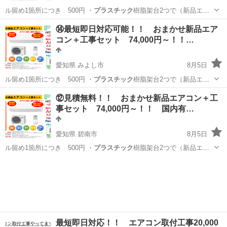
ル留め1箇所につき 500円 ・
プラスチック
樹脂架台2つで（新品エア
コン購入の…
愛知
名古屋市
港区役所駅
便利屋
取り付け
⑭最短即日対応可能！！ おまかせ新品エア
コン＋工事セット 74,000円～！！…
愛知県 みよし市
8月5日
ル留め1箇所につき 500円 ・
プラスチック
樹脂架台2つで（新品エア
コン購入の…
愛知
みよし市
便利屋
無料
⑫見積無料！！ おまかせ新品エアコン＋工
事セット 74,000円～！！ 国内有…
愛知県 碧南市
8月5日
ル留め1箇所につき 500円 ・
プラスチック
樹脂架台2つで（新品エア
コン購入の…
愛知
碧南市
便利屋
無料
最短即日対応！！ エアコン取付工事20,000