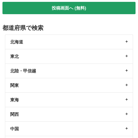
投稿画面へ (無料)
都道府県で検索
北海道
東北
北陸・甲信越
関東
東海
関西
中国