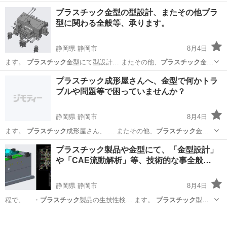
コン購入の…
愛知
刈谷市
その他
取り付け
プラスチック金型の型設計、またその他プラ
型に関わる全般等、承ります。
静岡県 静岡市
8月4日
ます。
プラスチック
金型にて型設計… またその他、
プラスチック
金型
に関わる事…
静岡
静岡市
その他
プラスチック
プラスチック成形屋さんへ、金型で何かトラ
ブルや問題等で困っていませんか？
静岡県 静岡市
8月4日
ます。
プラスチック
成形屋さん、 … またその他、
プラスチック
金型
に関わる事…
静岡
静岡市
その他
プラスチック
プラスチック製品や金型にて、「金型設計」
や「CAE流動解析」等、技術的な事全般…
静岡県 静岡市
8月4日
程で、 ・
プラスチック
製品の生技性検… ます。
プラスチック
型設
計・製作は… またその他、
プラスチック
金型に関わる事…
静岡
静岡市
その他
プラスチック