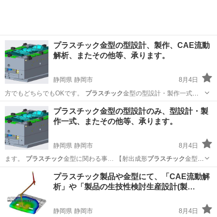
プラスチック金型の型設計、製作、CAE流動
解析、またその他等、承ります。
静岡県 静岡市
8月4日
方でもどちらでもOKです。
プラスチック
金型の型設計・製作一式は
勿論の事、…
静岡
静岡市
その他
プラスチック
プラスチック金型の型設計のみ、型設計・製
作一式、またその他等、承ります。
静岡県 静岡市
8月4日
ます。
プラスチック
金型に関わる事… 【射出成形
プラスチック
金型の
総合技術… を持って、
プラスチック
金型開発＆製作… ます。
プラス
静岡
静岡市
その他
プラスチック
プラスチック製品や金型にて、「CAE流動解
チック
金型開発＆製作… またその他、
プラスチック
金型に関わる事…
析」や「製品の生技性検討生産設計(製…
静岡県 静岡市
8月4日