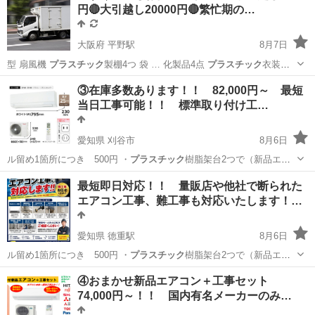
円🔴大引越し20000円🔴繁忙期の…
大阪府 平野駅
8月7日
型 扇風機
プラスチック
製棚4つ 袋 … 化製品4点
プラスチック
衣装ケ
ース2個…
大阪
大阪市
平野駅
引っ越し
無料
③在庫多数あります！！ 82,000円～ 最短
当日工事可能！！ 標準取り付け工…
愛知県 刈谷市
8月6日
ル留め1箇所につき 500円 ・
プラスチック
樹脂架台2つで（新品エア
コン購入の…
愛知
刈谷市
その他
取り付け
最短即日対応！！ 量販店や他社で断られた
エアコン工事、難工事も対応いたします！…
愛知県 徳重駅
8月6日
ル留め1箇所につき 500円 ・
プラスチック
樹脂架台2つで（新品エア
コン購入の…
愛知
名古屋市
徳重駅
便利屋
取り付け
④おまかせ新品エアコン＋工事セット
74,000円～！！ 国内有名メーカーのみ…