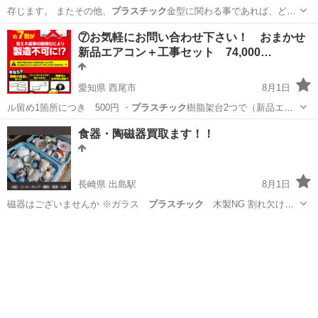
存じます。 またその他、
プラスチック
金型に関わる事であれば、どの
様な事…
静岡
静岡市
その他
プラスチック
⑦お気軽にお問い合わせ下さい！ おまかせ
新品エアコン＋工事セット 74,000…
愛知県 西尾市
8月1日
ル留め1箇所につき 500円 ・
プラスチック
樹脂架台2つで（新品エア
コン購入の…
愛知
西尾市
その他
取り付け
食器・陶磁器買取ます！！
長崎県 出島駅
8月1日
磁器はございませんか ※ガラス
プラスチック
木製NG 割れ欠けNG
汚れは🆗…
長崎
長崎市
出島駅
リサイクルショップ
無料