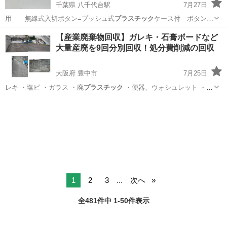
千葉県 八千代台駅
7月27日
用 無線式入切ボタン=プッシュ式
プラスチック
ケース付 ボタン電
池使用 取付部=…
千葉
八千代市
八千代台駅
その他
無料
【産業廃棄物回収】ガレキ・石膏ボードなど
大量産廃を9回分別回収！処分費削減の回収
大阪府 豊中市
7月25日
レキ ・塩ビ ・ガラス ・廃
プラスチック
・便器、ウォシュレット ・
洗…
大阪
豊中市
不用品回収
買取
1
2
3
...
次へ
全481件中 1-50件表示