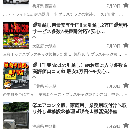
兵庫県 西宮市
7月30日
ポット ライト3点 健康器具 小
プラスチック
の衣装ケース1個 物干し
竿2個 …
兵庫
西宮市
引っ越し
無料
🌈引越し🚚最安五千円‼️大引越し2万円🌈無料
サービス多数⭐️長距離対応⭐️安心…
大阪府 大阪市
7月30日
三段ボックス
プラスチック
製棚5つ 袋 … 製品10点
プラスチック
衣装
ケース2個…
大阪
大阪市
引っ越し
無料
🌈【千葉No.1の引越し】🚛お気に入り多数＆
高評価口コミ👍 最安1万円〜✨安心…
千葉県 松戸駅
7月30日
の中身を空にする ※衣装ケース・
プラスチック
製タンスは、中身が
衣類で持ち運び可…
千葉
松戸市
松戸駅
引っ越し
無料
②エアコン全般、家庭用、業務用取付け🪛取
り外し🚚移設🛠️修理🛒販売🧹機器洗浄🆓…
沖縄県 中頭郡
7月29日