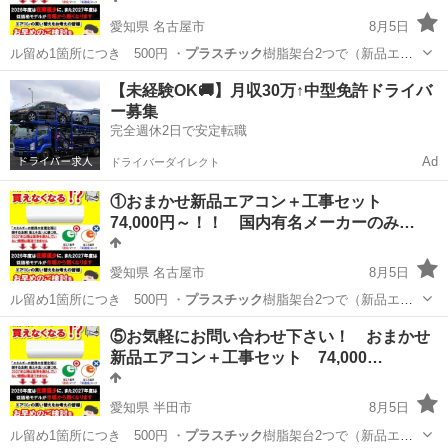
愛知県 名古屋市
8月5日
ル留め1箇所につき 500円 ・
プラスチック
樹脂架台2つで（新品エア
コン購入の…
愛知
名古屋市
その他
取り付け
【未経験OK🚚】月収30万↑中型免許ドライバ
ー募集
完全週休2日で安定転職
Ad
ドライバーダイレクト
①おまかせ新品エアコン＋工事セット
74,000円～！！ 国内有名メーカーのみ…
愛知県 名古屋市
8月5日
ル留め1箇所につき 500円 ・
プラスチック
樹脂架台2つで（新品エア
コン購入の…
愛知
名古屋市
その他
取り付け
⑤お気軽にお問い合わせ下さい！ おまかせ
新品エアコン＋工事セット 74,000…
愛知県 半田市
8月5日
ル留め1箇所につき 500円 ・
プラスチック
樹脂架台2つで（新品エア