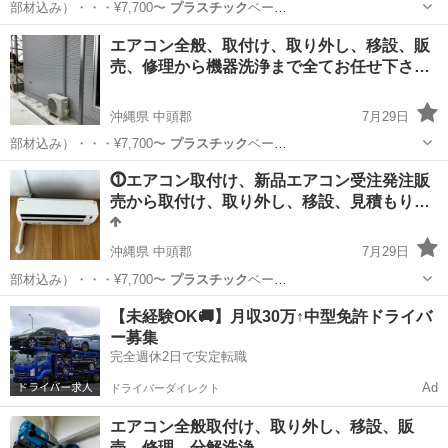
部材込み）・・・¥7,700〜
プラスチック
ベー
ス・・・・・・・・・・・・¥ …
沖縄
中頭郡
その他
無料
エアコン全般、取付け、取り外し、移設、販
売、修理から機器洗浄まで全てお任せ下さ…
沖縄県 中頭郡
7月29日
部材込み）・・・¥7,700〜
プラスチック
ベー
ス・・・・・・・・・・・・¥ …
沖縄
中頭郡
その他
取り外し
⓵エアコン取付け、新品エアコン受注発注販
売から取付け、取り外し、移設、見積もり…
沖縄県 中頭郡
7月29日
部材込み）・・・¥7,700〜
プラスチック
ベー
ス・・・・・・・・・・・・¥ …
沖縄
中頭郡
便利屋
取り外し
【未経験OK🚚】月収30万↑中型免許ドライバ
ー募集
完全週休2日で安定転職
Ad
ドライバーダイレクト
エアコン全般取付け、取り外し、移設、販
売、修理、分解洗浄