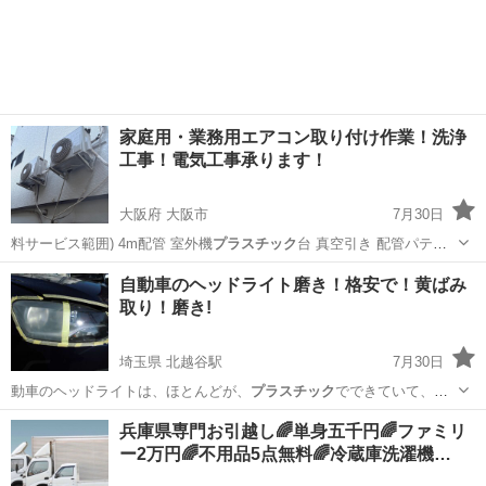
家庭用・業務用エアコン取り付け作業！洗浄
工事！電気工事承ります！
大阪府 大阪市
7月30日
料サービス範囲) 4m配管 室外機
プラスチック
台 真空引き 配管パテ使
用 取り外…
大阪
大阪市
電気工事
取り外し
自動車のヘッドライト磨き！格安で！黄ばみ
取り！磨き!
埼玉県 北越谷駅
7月30日
動車のヘッドライトは、ほとんどが、
プラスチック
でできていて、劣
化してしまい、車検…
埼玉
越谷市
北越谷駅
車検
磨き
兵庫県専門お引越し🌈単身五千円🌈ファミリ
ー2万円🌈不用品5点無料🌈冷蔵庫洗濯機…