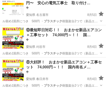
円〜 安心の電気工事士 取り付け…
愛知県 名古屋市
8月5日
ル留め1箇所につき 500円 ・
プラスチック
樹脂架台2つで（新品エア
コン購入の…
愛知
名古屋市
便利屋
買取
⑬最短即日対応！！ おまかせ新品エアコン
＋工事セット 74,000円～！！ 国…
愛知県 刈谷市
8月4日
ル留め1箇所につき 500円 ・
プラスチック
樹脂架台2つで（新品エア
コン購入の…
愛知
刈谷市
便利屋
無料
⑧大好評！ おまかせ新品エアコン＋工事セ
ット 74,000円～！！ 国内有名メ…
愛知県 春日井市
8月4日
ル留め1箇所につき 500円 ・
プラスチック
樹脂架台2つで（新品エア
コン購入の…
愛知
春日井市
その他
取り付け