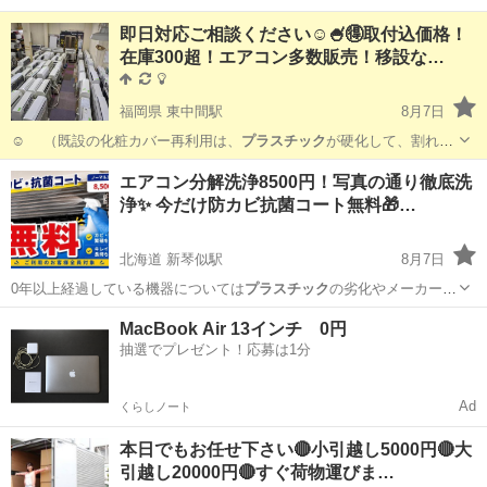
即日対応ご相談ください☺🍧🉐取付込価格！
在庫300超！エアコン多数販売！移設な…
福岡県 東中間駅
8月7日
☺ （既設の化粧カバー再利用は、
プラスチック
が硬化して、割れる
こともございます…
福岡
中間市
東中間駅
リサイクルショップ
無料
エアコン分解洗浄8500円！写真の通り徹底洗
浄✨ 今だけ防カビ抗菌コート無料🎁…
北海道 新琴似駅
8月7日
0年以上経過している機器については
プラスチック
の劣化やメーカーの
部品保存期間が過…
北海道
札幌市
新琴似駅
エアコン掃除
MacBook Air 13インチ 0円
抽選でプレゼント！応募は1分
Ad
くらしノート
本日でもお任せ下さい🔴小引越し5000円🔴大
引越し20000円🔴すぐ荷物運びま…