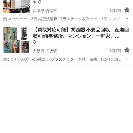
兵庫県 西宮市
8月7日
個 スーツケース3個 縦型洗濯機
プラスチック
衣装ケース1個 シングル
マットレス…
兵庫
西宮市
引っ越し
無料
【買取対応可能】関西圏 不要品回収、産廃回
収可能(事務所、マンション、一軒家、…
大阪府 江坂駅
8月7日
個あたり4000円 ●混載ゴミ(
プラスチック
、木材、布団、紙類) 土嚢…
大阪
吹田市
江坂駅
不用品回収
取り外し