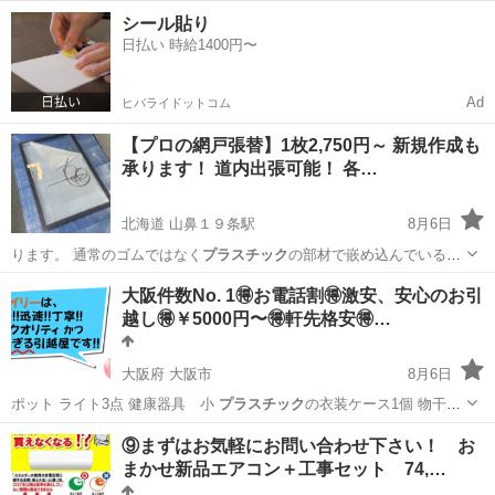
るタイプの網戸…
北海道
札幌市
山鼻１９条駅
その他
網戸
シール貼り
日払い 時給1400円〜
Ad
ヒバライドットコム
【プロの網戸張替】1枚2,750円～ 新規作成も
承ります！ 道内出張可能！ 各…
北海道 山鼻１９条駅
8月6日
ります。 通常のゴムではなく
プラスチック
の部材で嵌め込んでいるタ
イプの網戸…
北海道
札幌市
山鼻１９条駅
その他
網戸
大阪件数No. 1🉐お電話割🉐激安、安心のお引
越し🉐￥5000円〜🉐軒先格安🉐…
大阪府 大阪市
8月6日
ポット ライト3点 健康器具 小
プラスチック
の衣装ケース1個 物干し
竿2個 …
大阪
大阪市
引っ越し
お客様
⑨まずはお気軽にお問い合わせ下さい！ お
まかせ新品エアコン＋工事セット 74,…