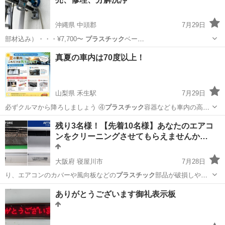
沖縄県 中頭郡
7月29日
部材込み）・・・¥7,700〜
プラスチック
ベー
ス・・・・・・・・・・・・¥ …
沖縄
中頭郡
その他
取り外し
真夏の車内は70度以上！
山梨県 禾生駅
7月29日
必ずクルマから降ろしましょう ④
プラスチック
容器なども車内の高熱
で変形する可能…
山梨
都留市
禾生駅
車検
スプレー缶
残り3名様！【先着10名様】あなたのエアコ
ンをクリーニングさせてもらえませんか…
大阪府 寝屋川市
7月28日
り、エアコンのカバーや風向板などの
プラスチック
部品が破損しやす
くなっている場合が…
大阪
寝屋川市
エアコン掃除
ありがとうございます御礼表示板