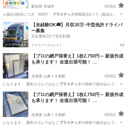
愛知県 安城市
8月6日
ル留め1箇所につき 500円 ・
プラスチック
樹脂架台2つで（新品エア
コン購入の…
愛知
安城市
その他
取り付け
【未経験OK🚚】月収30万↑中型免許ドライバ
ー募集
完全週休2日で安定転職
Ad
ドライバーダイレクト
【プロの網戸張替え】1枚2,750円～ 新規作成
も承ります！ 全道出張可能！ …
北海道 山鼻１９条駅
8月6日
になります。 通常のゴムではなく
プラスチック
の部材で嵌め込んでい
るタイプの網戸…
北海道
札幌市
山鼻１９条駅
その他
網戸
【プロの網戸張替え】1枚2,750円～ 新規作成
も承ります！ 全道出張可能！ …
北海道 山鼻１９条駅
8月6日
になります。 通常のゴムではなく
プラスチック
の部材で嵌め込んでい