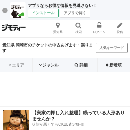
アプリならお得な情報を見逃さない！
インストール
アプリで開く
愛知県
検索
ログイン
投稿
愛知県 岡崎市のチケットの中古あげます・譲りま
人気キーワード
す
エリア
ジャンル
詳細
新着順
【実家の押し入れ整理】眠っている人形あり
ませんか？
状態が悪くてもOK🙆‍♀️査定0円‼️