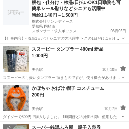
梱包・仕分け・検品/日払いOK1日勤務も可
簡単シール貼りなどシニアも活躍中
時給1,140円～1,500円
株式会社サンレディース
愛知県 岡崎市
スポンサー：求人ボックス
08月05日
【仕事内容】<激単1日だけ!シニアの方活躍中!> この1日だけ,1ヵ月間
だけ,4時間だけなど あなた優先で自由に決めれます! シニア・60代・
アルバイト・パート
スヌーピー タンブラー 480ml 新品
70代の方を 積極的に採用中 たくさんご活躍いただいてます こんなお
1,000円
仕事をお願いします!...
美合駅
10月10日
スヌーピーの可愛いタンブラー 頂きものですが、使う機会がありませ
んのでお譲りします。 箱付き、自宅にて3ヶ月ほど保管していまし
愛知
岡崎市
美合駅
チケット
タンブラー
かぼちゃ おばけ 帽子 コスチューム
た。 ※岡崎市内、美合駅周辺まで取りに来ていただける方
200円
美合駅
10月7日
ダイソーで300円で購入しました。 1時間ほどの撮影の際に使用したの
みです。 赤ちゃんがかぶると3枚目のようになりますが、大人も十分
愛知
岡崎市
美合駅
チケット
かぼちゃ
スーパー銭湯ふろ屋 親子入泉券
かぶれます。 ハロウィンパーティの時に使えそうですよ(^^) 岡崎市美