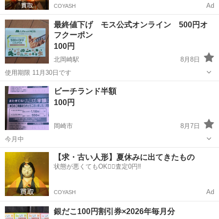
Ad
COYASH
最終値下げ モス公式オンライン 500円オ
フクーポン
100円
北岡崎駅
8月8日
使用期限 11月30日です
愛知
岡崎市
北岡崎駅
商品券/ギフトカード
ビーチランド半額
100円
岡崎市
8月7日
今月中
愛知
岡崎市
テーマパーク/遊園地
ビーチ
【求・古い人形】夏休みに出てきたもの
状態が悪くてもOK🙆‍♀️査定0円‼️
Ad
COYASH
銀だこ100円割引券×2026年毎月分