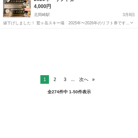
4,000円
北岡崎駅
3月8日
値下げしました！ 鷲ヶ岳スキー場 2025年〜2026年のリフト券です。
今シーズンはもう行けない為、格安にてお譲りします。 他でも出品し
愛知
岡崎市
北岡崎駅
スポーツ
鷲ヶ岳スキー場
てある為、無くなってる場合もございますので ご了承下さい。 2枚で
の価格です。
1
2
3
...
次へ
全274件中 1-50件表示