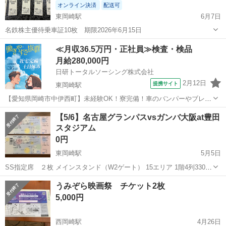
オンライン決済
配送可
東岡崎駅
6月7日
名鉄株主優待乗車証10枚 期限2026年6月15日
愛知
岡崎市
東岡崎駅
新幹線/鉄道切符
≪月収36.5万円・正社員≫検査・検品
月給280,000円
日研トータルソーシング株式会社
2月12日
提携サイト
東岡崎駅
【愛知県岡崎市中伊西町】未経験OK！寮完備！車のバンパーやブレー
キ部品等の加工・プレス・溶接《お仕事No.NS0372》 お仕事について
愛知
岡崎市
東岡崎駅
その他
【5/6】名古屋グランパスvsガンバ大阪at豊田
自動車のバンパーやサスペンション・ブレーキ部品等の製造（プレス
スタジアム
機械加工オペレーター・...
0円
東岡崎駅
5月5日
SS指定席 ２枚 メインスタンド（W2ゲート） 15エリア 1階4列330〜
331番 11時開場、14時キックオフ 会社でもらいましたが、一部メンバ
愛知
岡崎市
東岡崎駅
スポーツ
ガンバ大阪
うみぞら映画祭 チケット2枚
ーが行けなくなったので、差し上げます。 ※取りに来られる方限定
5,000円
とさせて頂きます。
西岡崎駅
4月26日