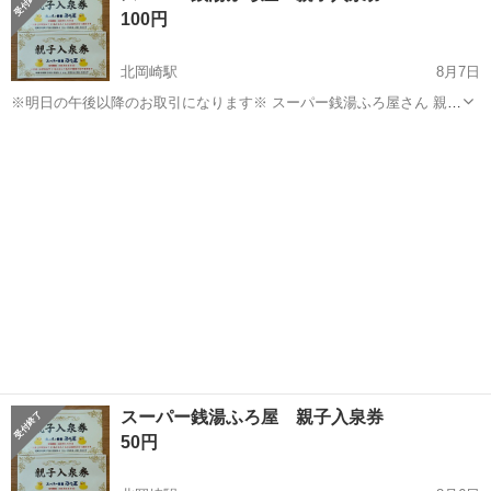
100円
合駅周辺まで取りに...
北岡崎駅
8月7日
※明日の午後以降のお取引になります※ スーパー銭湯ふろ屋さん 親子
入泉券 小学生以下のお子様1人と 大人が無料になります 1枚分のお値
愛知
岡崎市
北岡崎駅
その他
スーパー銭湯
段です 親子で、900円〜1,150円相当が100円で入れます 有効期限20...
スーパー銭湯ふろ屋 親子入泉券
50円