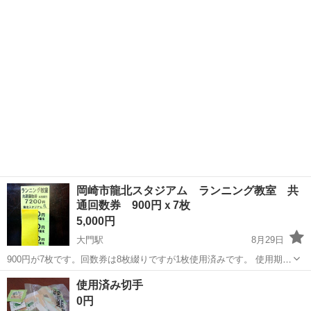
○当店まで取りに来れるかた ○事前に連絡ください。 一世帯あたり、
愛知
岡崎市
美合駅
その他
シネマ
優待券 一枚 森永とうふ 一個になります
岡崎市龍北スタジアム ランニング教室 共
通回数券 900円ｘ7枚
5,000円
大門駅
8月29日
900円が7枚です。回数券は8枚綴りですが1枚使用済みです。 使用期限
はありません。 龍北総合運動場での以下の定期教室に使用可能です。
愛知
岡崎市
大門駅
その他
回数券
使用済み切手
・ランニングフォーム改善教室 ・ランニング教室 ・マラソン教
0円
室