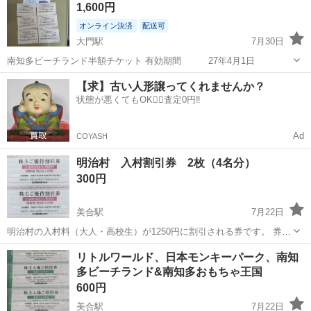
1,600円
キンも１個190円〜とありま...
オンライン決済
配送可
大門駅
7月30日
南知多ビーチランド半額チケット 有効期間 27年4月1日
愛知
岡崎市
大門駅
テーマパーク/遊園地
【求】古い人形譲ってくれませんか？
状態が悪くてもOK🙆‍♀️査定0円‼️
南知多ビーチランド
Ad
COYASH
明治村 入村割引券 2枚（4名分）
300円
美合駅
7月22日
明治村の入村料（大人・高校生）が1250円に割引される券です。 券1
枚で同時に2名様まで利用可能です。 通常大人1名の入村料2500円なの
愛知
岡崎市
美合駅
テーマパーク/遊園地
明治村
リトルワールド、日本モンキーパーク、南知
でお得に楽しめます。 1枚(2名様分)ご希望の場合は、200円にてお願い
多ビーチランド&南知多おもちゃ王国
します。 有...
600円
美合駅
7月22日