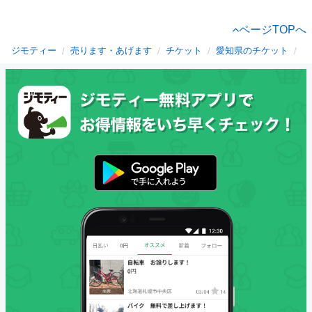
ページTOPへ
ジモティー
売ります・あげます
チケット
愛知県のチケット
岡