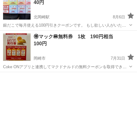
40円
北岡崎駅
8月6日
銀だこで毎月使える100円引きクーポンです。 もし欲しい人がいたら
使ってください。
愛知
岡崎市
北岡崎駅
商品券/ギフトカード
クーポン
🉐マック🍔無料券 1枚 190円相当
100円
岡崎市
7月31日
Coke ONアプリと連携してマクドナルドの無料クーポンを取得できる
発行券です。 ハンバーガーもしくは、マックチキンと交換できます。
愛知
岡崎市
商品券/ギフトカード
サイゼリヤ
マクドナルドのホームページを確認すると、ハンバーガーもマックチ
キンも１個190円〜とありま...