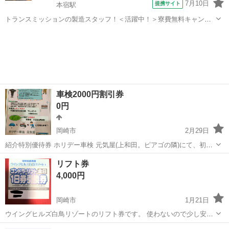
7月10日
提携サイト
本宿駅
トランスミッションの製造スタッフ！＜活躍中！＞寮費無料キャンペ
ーン実施中★稼げる2交替勤務！安定の日給月給制！昇給＆業績賞与あ
愛知
岡崎市
本宿駅
その他
り！月収例31万円以上可！年間休日167日！《愛知県岡崎市》 人気の
工場のお仕事 ◇トランスミッ...
車検2000円割引券
0円
岡崎市
2月29日
紹介特別優待券 ホリデー車検 元気屋(上和田。ピアゴの隣)にて、初め
て車検を利用すると2000円引になる割引券です。 また、新車購入の場
愛知
岡崎市
その他
リフト券
合は5000円プレゼント(写真③参照) 岡崎駅にて手渡し希望です。
4,000円
岡崎市
1月21日
ウイングヒルズ白鳥リゾートのリフト券です。 使わないので少し安く
おゆずりします。 価格交渉可能です。
愛知
岡崎市
スポーツ
リフト