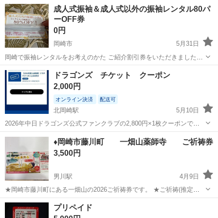
す。 有効期限は2026年7月末です。 片道乗車券の為、往復で使用する
愛知
岡崎市
岡崎駅
新幹線/鉄道切符
近鉄電車
成人式振袖＆成人式以外の振袖レンタル80パ
場合は2枚必要になります。 別途特急券を購入頂ければ、「しまか
ーOFF券
ぜ」「ひのとり」などの特急列車...
0円
岡崎市
5月31日
岡崎で振袖レンタルをお考えのかた ご紹介割引券をいただきましたの
で 来年成人式がお子様にどうぞ 衣装レンタル5000円割引と 成人式以
愛知
岡崎市
チケット
成人式
ドラゴンズ チケット クーポン
外の振袖レンタルが80パーOFFになる 券だそうです。
2,000円
オンライン決済
配送可
北岡崎駅
5月10日
2026年中日ドラゴンズ公式ファンクラブの2,800円×1枚クーポンで
す。他のサイトにも載せていますので、購入前に一言下さい。 商品は
愛知
岡崎市
北岡崎駅
スポーツ
クーポン
♦︎岡崎市藤川町 一畑山薬師寺 ご祈祷券
クーポン番号をメッセージにてお伝えします。
3,500円
男川駅
4月9日
★岡崎市藤川町にある一畑山の2026ご祈祷券です。 ★ご祈祷(推定
3000円)季節料理(推定1600円) 御霊泉券(推定1400円)トータル(推定
愛知
岡崎市
男川駅
商品券/ギフトカード
一畑山薬師寺
プリペイド
6000円) ★有効期限 2026.1225日まで ★季節料理御膳は、松茸、...