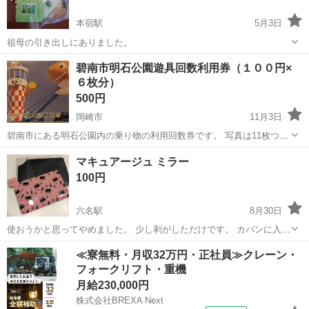
本宿駅
5月3日
祖母の引き出しにありました。
愛知
岡崎市
本宿駅
その他
使用済み
碧南市明石公園遊具回数利用券（１００円×
６枚分）
500円
岡崎市
11月3日
碧南市にある明石公園内の乗り物の利用回数券です。 写真は11枚つづ
りですが、中身は６枚（６００円）分です。 小さなお子さんでも楽し
愛知
岡崎市
テーマパーク/遊園地
回数券
マキュアージュ ミラー
む事ができる遊具があります。 利用期限はありません。 ＨＰには明石
100円
公園の遊具回数利用券...
六名駅
8月30日
使おうかと思ってやめました。 少し剥がしただけです。 カバンに入っ
ていると便利なミラーです。
愛知
岡崎市
六名駅
チケット
ミラー
≪寮無料・月収32万円・正社員≫クレーン・
フォークリフト・重機
月給230,000円
株式会社BREXA Next