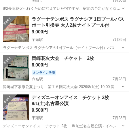
岡崎市
7月30日
8/2長岡花火へ行くために抑えていた宿ですが、宿泊の予定がなくなり
ましたのでお譲り出来ればと思っております！ 2名1室1泊朝食付きで
愛知
岡崎市
宿泊券/旅行券
譲り
ラグーナテンボス ラグナシア 1日プールパス
す。 手続き完了後に宿泊者情報の変更を行い、当日泊まっていただけ
ポート引換券 大人2枚ナイトプール付
るようにします。 ...
9,000円
宇頭駅
7月29日
ラグーナテンボス ラグナシアの1日プール（ナイトプール付）パスポ
ート引換券、大人用2枚セットです。 - 施設名: ラグーナテンボス ラグ
愛知
岡崎市
宇頭駅
テーマパーク/遊園地
岡崎花火大会 チケット 2枚
ナシア - チケット内容: 1日プール（ナイトプール付）パスポート引換
6,000円
券 アトラクショ...
オンライン決済
六名駅
7月28日
岡崎城下家康公夏まつり 第７８回花火大会 2026/8/1(土) 19:00 開演
岡崎市乙川・矢作川河畔 (愛知県) 岡崎城公園多目的広場－イス席 Ｇブ
愛知
岡崎市
六名駅
コンサート
花火大会
ディズニーオンアイス チケット 2枚
ロック 第６ゲート １０列 9番、10番 3,995円(3,5...
8/1(土)名古屋公演
9,500円
宇頭駅
7月28日
ディズニーオンアイス チケット 2枚 8/1(土)名古屋公演 - イベント