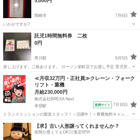
5,000円
岡崎市
7月6日
いかがですか?
愛知
岡崎市
プリペイドカード
プリペイド
託児1時間無料券 二枚
0円
男川駅
6月5日
差し上げます。二枚あります。 ローソン栄町店でお渡し予定 育児所め
りーおうち 岡崎市明大寺。 ★後二枚あります。お早めに〜
愛知
岡崎市
男川駅
その他
無料
≪月収32万円・正社員≫クレーン・フォーク
リフト・重機
月給230,000円
株式会社BREXA Next
7月10日
提携サイト
本宿駅
トランスミッションの製造スタッフ！＜活躍中！＞寮費無料キャンペ
ーン実施中★稼げる2交替勤務！安定の日給月給制！昇給＆業績賞与あ
愛知
岡崎市
本宿駅
その他
【求】古い人形譲ってくれませんか？
り！月収例31万円以上可！年間休日167日！《愛知県岡崎市》 人気の
状態が悪くてもOK🙆‍♀️査定0円‼️
工場のお仕事 ◇トランスミッ...