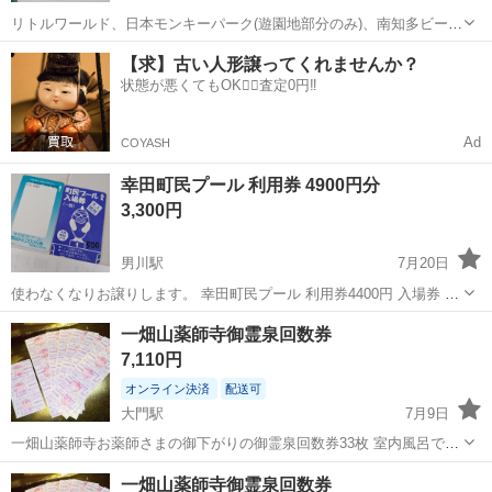
リトルワールド、日本モンキーパーク(遊園地部分のみ)、南知多ビーチ
ランド&南知多おもちゃ王国入場招待券 本券1枚で1名様1施設に入場で
愛知
岡崎市
美合駅
テーマパーク/遊園地
【求】古い人形譲ってくれませんか？
きます。 1枚600円です。 有効期限 2027年7月15日 ※利用除外日2027
状態が悪くてもOK🙆‍♀️査定0円‼️
南知多ビーチランド
年5...
Ad
COYASH
幸田町民プール 利用券 4900円分
3,300円
男川駅
7月20日
使わなくなりお譲りします。 幸田町民プール 利用券4400円 入場券 大
人男性 500円相当 現金手渡しです。
愛知
岡崎市
男川駅
プリペイドカード
一畑山薬師寺御霊泉回数券
7,110円
オンライン決済
配送可
大門駅
7月9日
一畑山薬師寺お薬師さまの御下がりの御霊泉回数券33枚 室内風呂です
が大きな窓から露天風呂気分味わえる季節折々の景色もすごくいい。
愛知
岡崎市
大門駅
プリペイドカード
一畑山薬師寺
一畑山薬師寺御霊泉回数券
通常はご祈祷してから御下がりの湯をいただく。 飲める温泉 30枚は