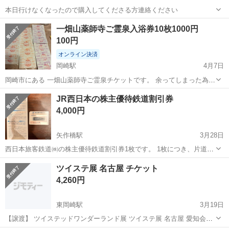
本日行けなくなったので購入してくださる方連絡ください
愛知
岡崎市
西岡崎駅
映画
映画祭
一畑山薬師寺ご霊泉入浴券10枚1000円
100円
オンライン決済
岡崎駅
4月7日
岡崎市にある 一畑山薬師寺ご霊泉チケットです。 余ってしまった為、
お安くお譲りします。 お風呂好きな方や、よく行かれる方いかがでし
愛知
岡崎市
岡崎駅
その他
一畑山薬師寺
JR西日本の株主優待鉄道割引券
ょうか？ 岡崎市内で、手渡し可能です。 日時は、できるだけ合わせま
4,000円
す。 お気軽にお問い合わせく...
矢作橋駅
3月28日
西日本旅客鉄道㈱の株主優待鉄道割引券1枚です。 1枚につき、片道運
賃及び料金のいずれか又は双方が5割引となります。 有効期間は、
愛知
岡崎市
矢作橋駅
新幹線/鉄道切符
鉄道
ツイステ展 名古屋 チケット
2026年6月30日までです。
4,260円
東岡崎駅
3月19日
【譲渡】 ツイステッドワンダーランド展 ツイステ展 名古屋 愛知会場
PARCO 【譲】4/26(日)13:00〜 一般2枚 【求】 定価＋サービス料