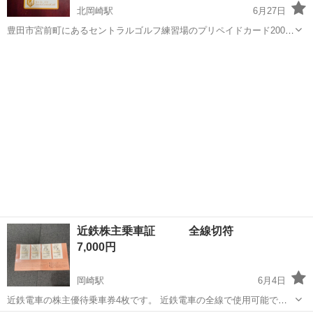
北岡崎駅
6月27日
豊田市宮前町にあるセントラルゴルフ練習場のプリペイドカード2000
円分
愛知
岡崎市
北岡崎駅
スポーツ
近鉄株主乗車証 全線切符
7,000円
岡崎駅
6月4日
近鉄電車の株主優待乗車券4枚です。 近鉄電車の全線で使用可能で