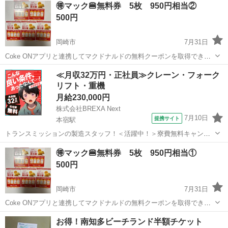
🉐マック🍔無料券 5枚 950円相当②
500円
岡崎市
7月31日
Coke ONアプリと連携してマクドナルドの無料クーポンを取得できる
発行券です。 ハンバーガーもしくは、マックチキンと交換できます。
愛知
岡崎市
商品券/ギフトカード
サイゼリヤ
≪月収32万円・正社員≫クレーン・フォーク
マクドナルドのホームページを確認すると、ハンバーガーもマックチ
リフト・重機
キンも１個190円〜とありま...
月給230,000円
株式会社BREXA Next
7月10日
提携サイト
本宿駅
トランスミッションの製造スタッフ！＜活躍中！＞寮費無料キャンペ
ーン実施中★稼げる2交替勤務！安定の日給月給制！昇給＆業績賞与あ
愛知
岡崎市
本宿駅
その他
🉐マック🍔無料券 5枚 950円相当①
り！月収例31万円以上可！年間休日167日！《愛知県岡崎市》 人気の
500円
工場のお仕事 ◇トランスミッ...
岡崎市
7月31日
Coke ONアプリと連携してマクドナルドの無料クーポンを取得できる
発行券です。 ハンバーガーもしくは、マックチキンと交換できます。
愛知
岡崎市
商品券/ギフトカード
サイゼリヤ
お得！南知多ビーチランド半額チケット
マクドナルドのホームページを確認すると、ハンバーガーもマックチ