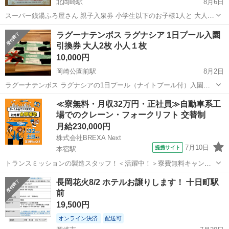
北岡崎駅
8月6日
スーパー銭湯ふろ屋さん 親子入泉券 小学生以下のお子様1人と 大人が
無料になります 1枚分のお値段です 有効期限2026/08/31 地元で愛され
愛知
岡崎市
北岡崎駅
その他
スーパー銭湯
ラグーナテンボス ラグナシア 1日プール入園
ているスーパー銭湯です とってもお得なので是非どうぞ
引換券 大人2枚 小人１枚
10,000円
岡崎公園前駅
8月2日
ラグーナテンボス ラグナシアの1日プール（ナイトプール付）入園引
換券、大人2枚と小人１枚の計3枚セットです。 - 施設名: ラグーナテン
愛知
岡崎市
岡崎公園前駅
テーマパーク/遊園地
≪寮無料・月収32万円・正社員≫自動車系工
ボス ラグナシア - チケット内容: 1日プール（ナイトプール付）入園引
場でのクレーン・フォークリフト 交替制
ラグナシア
換券 - 枚数...
月給230,000円
株式会社BREXA Next
7月10日
提携サイト
本宿駅
トランスミッションの製造スタッフ！＜活躍中！＞寮費無料キャンペ
ーン実施中★稼げる2交替勤務！安定の日給月給制！昇給＆業績賞与あ
愛知
岡崎市
本宿駅
その他
長岡花火8/2 ホテルお譲りします！ 十日町駅
り！月収例31万円以上可！年間休日167日！《愛知県岡崎市》 人気の
前
工場のお仕事 ◇トランスミッ...
19,500円
オンライン決済
配送可