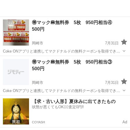
🉐マック🍔無料券 5枚 950円相当④
500円
岡崎市
7月31日
Coke ONアプリと連携してマクドナルドの無料クーポンを取得できる
発行券です。 ハンバーガーもしくは、マックチキンと交換できます。
愛知
岡崎市
商品券/ギフトカード
サイゼリヤ
🉐マック🍔無料券 5枚 950円相当③
マクドナルドのホームページを確認すると、ハンバーガーもマックチ
500円
キンも１個190円〜とありま...
岡崎市
7月31日
Coke ONアプリと連携してマクドナルドの無料クーポンを取得できる
発行券です。 ハンバーガーもしくは、マックチキンと交換できます。
愛知
岡崎市
商品券/ギフトカード
サイゼリヤ
【求・古い人形】夏休みに出てきたもの
マクドナルドのホームページを確認すると、ハンバーガーもマックチ
状態が悪くてもOK🙆‍♀️査定0円‼️
キンも１個190円〜とありま...
Ad
COYASH