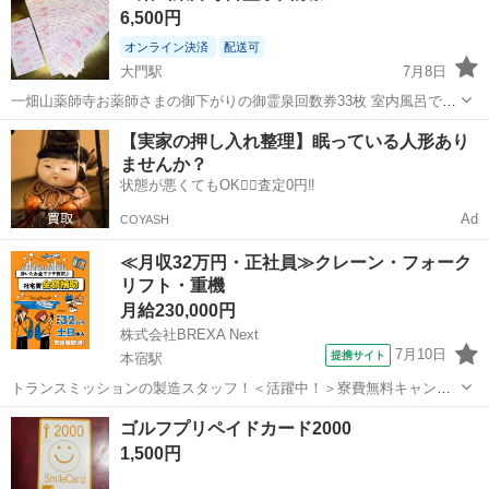
6,500円
28年12月31日まで...
オンライン決済
配送可
大門駅
7月8日
一畑山薬師寺お薬師さまの御下がりの御霊泉回数券33枚 室内風呂です
が大きな窓から露天風呂気分味わえる季節折々の景色もすごくいい。
愛知
岡崎市
大門駅
プリペイドカード
一畑山薬師寺
【実家の押し入れ整理】眠っている人形あり
通常はご祈祷してから御下がりの湯をいただく。 飲める温泉 30枚は
ませんか？
28年12月31日まで...
状態が悪くてもOK🙆‍♀️査定0円‼️
Ad
COYASH
≪月収32万円・正社員≫クレーン・フォーク
リフト・重機
月給230,000円
株式会社BREXA Next
7月10日
提携サイト
本宿駅
トランスミッションの製造スタッフ！＜活躍中！＞寮費無料キャンペ
ーン実施中★稼げる2交替勤務！安定の日給月給制！昇給＆業績賞与あ
愛知
岡崎市
本宿駅
その他
ゴルフプリペイドカード2000
り！月収例31万円以上可！年間休日167日！《愛知県岡崎市》 人気の
1,500円
工場のお仕事 ◇トランスミッ...