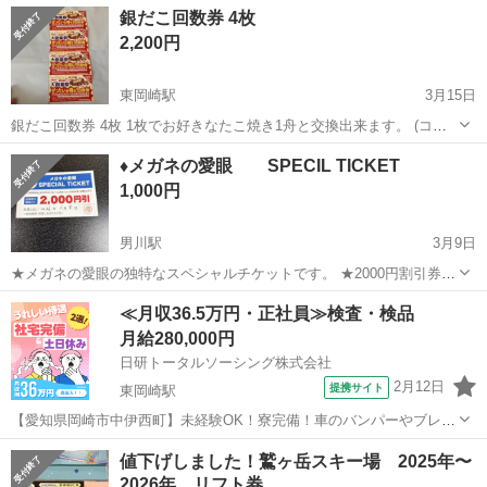
愛知
岡崎市
東岡崎駅
その他
ツイステ
銀だこ回数券 4枚
※岡崎市での手渡しお譲りとなります。 場所、手渡しが難しい場合
2,200円
ご...
東岡崎駅
3月15日
銀だこ回数券 4枚 1枚でお好きなたこ焼き1舟と交換出来ます。 (コラ
ボ商品対象外、詳しくはHP参照ください) 使用期限26年４月から26年
愛知
岡崎市
東岡崎駅
チケット
回数券
♦︎メガネの愛眼 SPECIL TICKET
９月末 最高825円(店内飲食)が550円で飲食可能になります！ 複数枚あ
1,000円
るの...
男川駅
3月9日
★メガネの愛眼の独特なスペシャルチケットです。 ★2000円割引券
有効期限2026.6.7迄 ♡スムーズな、楽しいお取引を希望します。 ♡受
愛知
岡崎市
男川駅
商品券/ギフトカード
メガネ
≪月収36.5万円・正社員≫検査・検品
け渡し場所。岡崎市栄町 ローソン栄町店
月給280,000円
日研トータルソーシング株式会社
2月12日
提携サイト
東岡崎駅
【愛知県岡崎市中伊西町】未経験OK！寮完備！車のバンパーやブレー
キ部品等の加工・プレス・溶接《お仕事No.NS0372》 お仕事について
愛知
岡崎市
東岡崎駅
その他
値下げしました！鷲ヶ岳スキー場 2025年〜
自動車のバンパーやサスペンション・ブレーキ部品等の製造（プレス
2026年 リフト券
機械加工オペレーター・...