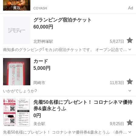
Ad
COYASH
グランピング宿泊チケット
60,000円
北野桝塚駅
5月27日
南知多のグランピング｢モカ｣の宿泊チケットです。 オープン記念で購
入しましたが、予定が合わない為、出品します。 期限が、7月末まで
愛知
岡崎市
北野桝塚駅
宿泊券/旅行券
グランピング
カード
なので、よろしくお願いいたします。
5,000円
岡崎市
11月3日
いかがでしょうか?
愛知
岡崎市
プリペイドカード
カード
先着50名様にプレゼント！ コロナシネマ優待
券&森永とうふ
0円
美合駅
9月25日
先着50名様にプレゼント！ コロナシネマ優待券&森永とうふ 〈条件〉