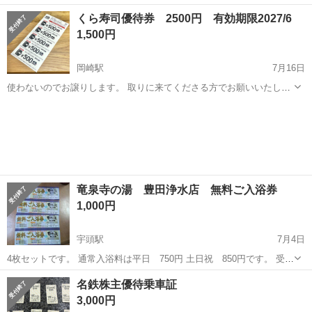
名: Disney ON ICE LET'S PARTY! 40TH - 開催日時: 2026年8月1日(土)
愛知
岡崎市
宇頭駅
演劇
くら寿司優待券 2500円 有効期限2027/6
10:00開演 - 会場: クロ...
1,500円
岡崎駅
7月16日
使わないのでお譲りします。 取りに来てくださる方でお願いいたしま
す。
愛知
岡崎市
岡崎駅
その他
竜泉寺の湯 豊田浄水店 無料ご入浴券
1,000円
宇頭駅
7月4日
4枚セットです。 通常入浴料は平日 750円 土日祝 850円です。 受け
渡し場所は岡崎市連尺通です。
愛知
岡崎市
宇頭駅
その他
入浴料
名鉄株主優待乗車証
3,000円