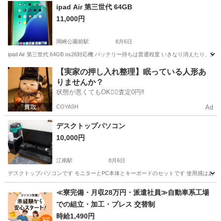
愛知
名古屋市
中村日赤駅
パソコン
モニター
ipad Air 第三世代 64GB
11,000円
岡崎公園前駅
8月6日
ipad Air 第三世代 64GB os26対応機 バッテリー持ちは普通程度 いきなり消
愛知
岡崎市
岡崎公園前駅
iPad
【実家の押し入れ整理】眠っている人形あ
りませんか？
状態が悪くてもOK🙆‍♀️査定0円‼️
COYASH
Ad
デスクトップパソコン
10,000円
江南駅
8月6日
デスクトップパソコンです モニターとPC本体とキーボードのセットです 使用感はあ
愛知
江南市
江南駅
デスクトップパソコン
≪寮完備・月収28万円・派遣社員≫自動車系工場
での組立・加工・プレス 交替制
時給1,490円