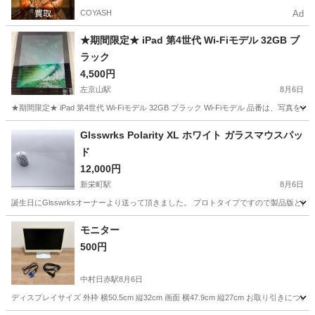
COYASH
Ad
★期間限定★ iPad 第4世代 Wi-Fiモデル 32GB ブ
ラック
4,500円
左京山駅
8月6日
★期間限定★ iPad 第4世代 Wi-Fiモデル 32GB ブラック Wi-Fiモデル 品番は、
愛知
名古屋市
左京山駅
iPad
Glsswrks Polarity XL ホワイト ガラスマウスパッ
ド
12,000円
新栄町駅
8月6日
誕生日にGlsswrksオーナーより送って頂きました。 プロトタイプですので製品版とはコ
愛知
名古屋市
新栄町駅
周辺機器
ガラス
モニター
500円
中村日赤駅
8月6日
ディスプレイサイズ 外枠 横50.5cm 縦32cm 画面 横47.9cm 縦27cm お取り引き