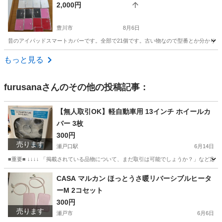
2,000円
豊川市
8月6日
昔のアイパッドスマートカバーです。全部で21個です。古い物なので型番とか分かり
愛知
豊川市
その他
もっと見る
furusana
さんのその他の投稿記事：
【無人取引OK】軽自動車用 13インチ ホイールカ
バー 3枚
300円
売ります
瀬戸口駅
6月14日
■重要■ ↓↓↓↓ 「掲載されている品物について、まだ取引は可能でしょうか？」など
愛知
瀬戸市
瀬戸口駅
タイヤ、ホイール
13インチ
CASA マルカン ほっとうさ暖リバーシブルヒータ
ーM 2コセット
300円
売ります
瀬戸市
6月6日