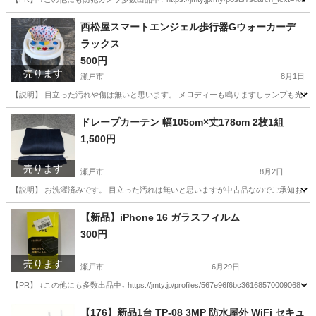
愛知
瀬戸市
その他
USB
西松屋スマートエンジェル歩行器Gウォーカーデ
ラックス
500円
売ります
瀬戸市
8月1日
【説明】 目立った汚れや傷は無いと思います。 メロディーも鳴りますしランプも光ります。 電池
愛知
瀬戸市
ベビー用品
スマートエンジェル
ドレープカーテン 幅105cm×丈178cm 2枚1組
1,500円
売ります
瀬戸市
8月2日
【説明】 お洗濯済みです。 目立った汚れは無いと思いますが中古品なのでご承知おきく
愛知
瀬戸市
カーテン、ブラインド
カーテン
【新品】iPhone 16 ガラスフィルム
300円
売ります
瀬戸市
6月29日
【PR】 ↓この他にも多数出品中↓ https://jmty.jp/profiles/567e96f6bc361
愛知
瀬戸市
携帯アクセサリー
ガラス
【176】新品1台 TP-08 3MP 防水屋外 WiFi セキュ