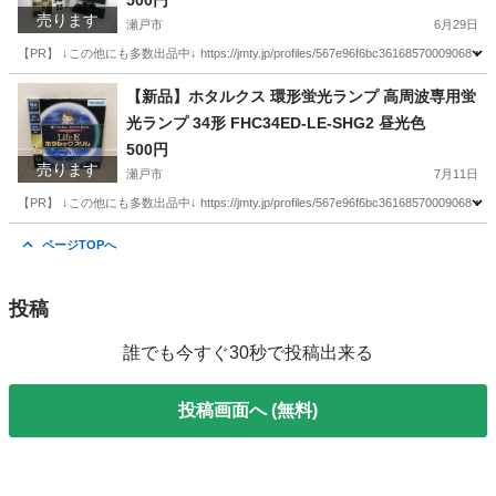
500円
売ります
瀬戸市
6月29日
【PR】 ↓この他にも多数出品中↓ https://jmty.jp/profiles/567e96f6bc361
愛知
瀬戸市
インテリア雑貨/小物
ラブリコ
【新品】ホタルクス 環形蛍光ランプ 高周波専用蛍
光ランプ 34形 FHC34ED-LE-SHG2 昼光色
500円
売ります
瀬戸市
7月11日
【PR】 ↓この他にも多数出品中↓ https://jmty.jp/profiles/567e96f6bc361
愛知
瀬戸市
家具
ランプ
ページTOPへ
投稿
誰でも今すぐ30秒で投稿出来る
投稿画面へ (無料)