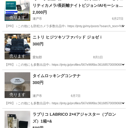
リティカメラ/長距離ナイトビジョン/AIモーション
検出/2方向オーディオ/カラーナイトビジョン
2,000円
売ります
瀬戸市
6月27日
【PR】 ↓この他にも防犯カメラ多数出品中↓ https://jmty.jp/my/posts?search_text=%E
愛知
瀬戸市
その他
WiFi
ニトリ ヒジツキソファパッド ジョゼｉ
300円
売ります
愛知郡
8月1日
【PR】 ↓この他にも多数出品中↓ https://jmty.jp/profiles/567e96f6bc361
愛知
愛知郡
ソファ
ニトリ
タイムロッキングコンテナ
300円
売ります
瀬戸市
6月7日
【PR】 ↓この他にも多数出品中↓ https://jmty.jp/profiles/567e96f6bc361
愛知
瀬戸市
生活家電
タイムロッキングコンテナ
ラブリコ LABRICO 2×4アジャスター（ブロン
ズ）1箱+&