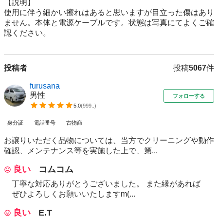
【説明】

使用に伴う細かい擦れはあると思いますが目立った傷はあり
ません。本体と電源ケーブルです。状態は写真にてよくご確
認ください。
投稿者
投稿
5067
件
furusana
男性
フォローする
5.0
(
999..
)
身分証
電話番号
古物商
お譲りいただく品物については、当方でクリーニングや動作
確認、メンテナンス等を実施した上で、第...
良い
コムコム
丁寧な対応ありがとうございました。 また縁があれば
ぜひよろしくお願いいたしますm(...
良い
E.T