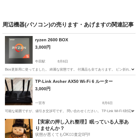
周辺機器(パソコン)の売ります・あげますの関連記事
ryzen 2600 BOX
3,000円
牛田駅
8月6日
Bios更新用に使ってました。 綺麗な状態です。 付属品も全てあります。 ピン折れ、
愛知
知立市
牛田駅
PCパーツ
ryzen
TP-Link Archer AX50 Wi-Fi 6 ルーター
3,000円
一宮市
8月6日
可能な範囲ですが、値引き交渉可です。 問い合わせください。 TP-Link Wi-Fi 6対応の高速ルー
愛知
一宮市
OA用品
Archer
【実家の押し入れ整理】眠っている人形あ
りませんか？
状態が悪くてもOK🙆‍♀️査定0円‼️