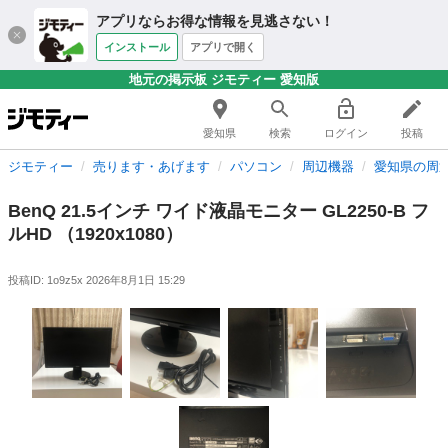
アプリならお得な情報を見逃さない！
インストール
アプリで開く
地元の掲示板 ジモティー 愛知版
愛知県
検索
ログイン
投稿
ジモティー
売ります・あげます
パソコン
周辺機器
愛知県の周
BenQ 21.5インチ ワイド液晶モニター GL2250-B フ
ルHD （1920x1080）
投稿ID: 1o9z5x
2026年8月1日 15:29