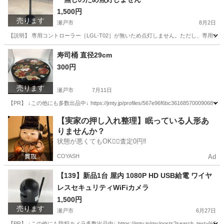
1,500円
売ります
瀬戸市
8月2日
【説明】 専用コントローラー［LGL-T02］が無いため点灯しません。ただし、専用コ
愛知
瀬戸市
その他
タカショー
寿司桶 直径29cm
300円
売ります
瀬戸市
7月11日
【PR】 ↓この他にも多数出品中↓ https://jmty.jp/profiles/567e96f6bc361
愛知
瀬戸市
食器
都合
【実家の押し入れ整理】眠っている人形あ
りませんか？
状態が悪くてもOK🙆‍♀️査定0円‼️
COYASH
Ad
【139】新品1台 屋内 1080P HD USB給電 ワイヤ
レスセキュリティWiFiカメラ
1,500円
売ります
瀬戸市
6月27日
【PR】 ↓この他にも防犯カメラ多数出品中↓ https://jmty.jp/my/posts?search_text=%E