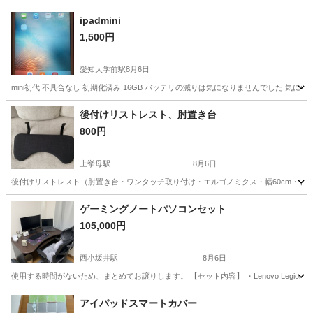
ipadmini
1,500円
愛知大学前駅
8月6日
mini初代 不具合なし 初期化済み 16GB バッテリの減りは気になりませんでした 
愛知
豊橋市
愛知大学前駅
iPad
後付けリストレスト、肘置き台
800円
上挙母駅
8月6日
後付けリストレスト（肘置き台・ワンタッチ取り付け・エルゴノミクス・幅60cm・ブ
愛知
豊田市
上挙母駅
OA用品
ゲーミングノートパソコンセット
105,000円
西小坂井駅
8月6日
使用する時間がないため、まとめてお譲りします。 【セット内容】 ・Lenovo Legion 5：85,000円 ・M
愛知
豊橋市
西小坂井駅
パソコン
Logicool
アイパッドスマートカバー