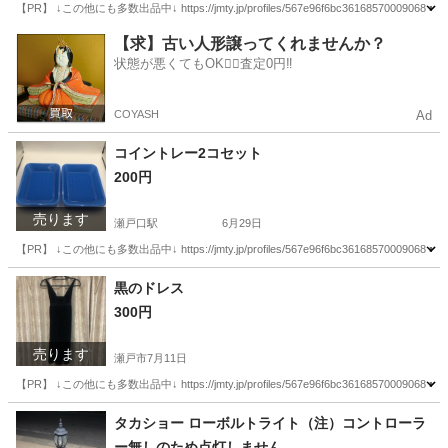
【PR】 ↓この他にも多数出品中↓ https://jmty.jp/profiles/567e96f6bc361
愛知
瀬戸市
その他
マルカン
【求】古い人形譲ってくれませんか？
状態が悪くてもOK🙆‍♀️査定0円‼️
COYASH
Ad
コイントレー2コセット
200円
売ります
瀬戸口駅
6月29日
【PR】 ↓この他にも多数出品中↓ https://jmty.jp/profiles/567e96f6bc361
愛知
瀬戸市
瀬戸口駅
その他
都合
黒のドレス
300円
売ります
瀬戸市
7月11日
【PR】 ↓この他にも多数出品中↓ https://jmty.jp/profiles/567e96f6bc361
愛知
瀬戸市
ドレス
時間帯
タカショー ローボルトライト（注）コントローラ
ー無しのため点灯しません