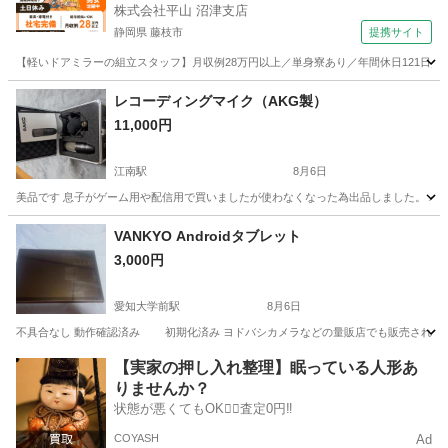
株式会社平山 沼津支店
静岡県 藤枝市
提携サイト
【軽いドアミラーの組立スタッフ】月収例28万円以上／単身寮あり／年間休日121日／
静岡
藤枝市
その他
レコーディングマイク（AKG製）
11,000円
江南駅
8月6日
美品です 息子がゲーム用や配信用で買いましたが使わなくなった為出品しました。 パソ
愛知
江南市
江南駅
周辺機器
VANKYO Androidタブレット
3,000円
愛知大学前駅
8月6日
不具合なし 動作確認済み 初期化済み ヨドバシカメラなどの量販店でも販売されています。 ■ハードウェア C
愛知
豊橋市
愛知大学前駅
タブレットPC
【実家の押し入れ整理】眠っている人形あ
りませんか？
状態が悪くてもOK🙆‍♀️査定0円‼️
COYASH
Ad