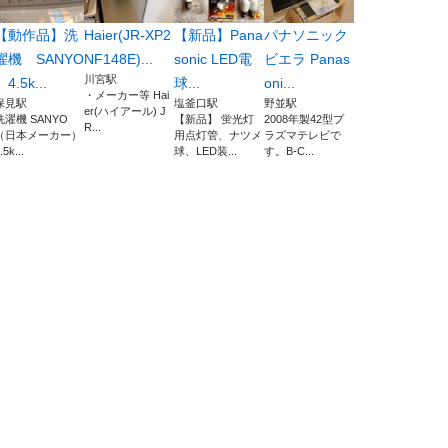
【動作品】洗
Haier(JR-XP2
【新品】Pana
パナソニック
濯機 SANYO
NF148E)...
sonic LED電
ビエラ Panas
川宮駅
4.5k...
球...
oni...
・メーカー等 Hai
保見駅
塩釜口駅
野並駅
er(ハイアール) J
洗濯機 SANYO
【新品】 蛍光灯
2008年製42型プ
R...
（日本メーカー）
用点灯管、ナツメ
ラズマテレビで
.5k...
球、LED装...
す。B-C...