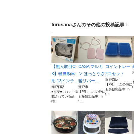
furusana
さんのその他の投稿記事：
【無人取引O
CASA マルカ
コイントレー
K】軽自動車
ン ほっとうさ
2コセット
瀬戸口駅
用 13インチ...
暖リバー...
【PR】 ↓この他に
瀬戸口駅
瀬戸市
t.
も多数出品中↓ h
■重要■ ↓↓↓↓ 「掲
【PR】 ↓この他に
t...
載されている品
も多数出品中↓ h
物...
t...