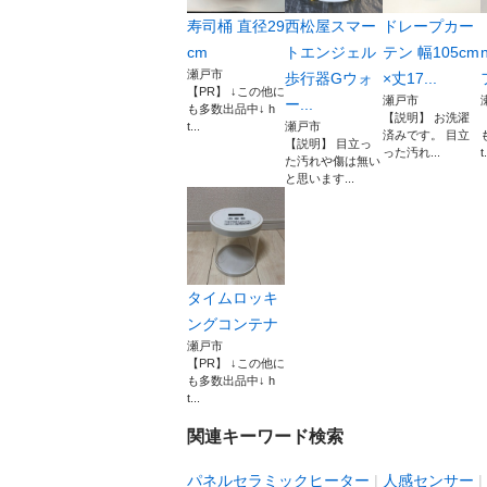
寿司桶 直径29
西松屋スマー
ドレープカー
cm
トエンジェル
テン 幅105cm
瀬戸市
歩行器Gウォ
×丈17...
【PR】 ↓この他に
瀬戸市
ー...
も多数出品中↓ h
【説明】 お洗濯
t...
瀬戸市
済みです。 目立
【説明】 目立っ
った汚れ...
t.
た汚れや傷は無い
と思います...
タイムロッキ
ングコンテナ
瀬戸市
【PR】 ↓この他に
も多数出品中↓ h
t...
関連キーワード検索
パネルセラミックヒーター
人感センサー