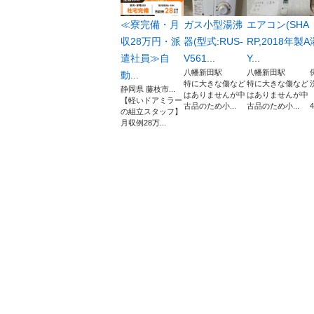
≪寮完備・月
ガス小型湯沸
エアコン(SHA
収28万円・派
器(型式:RUS-
RP,2018年製A
遣社員≫自
V561...
Y...
八幡新田駅
八幡新田駅
動...
特に大きな傷など
特に大きな傷など
静岡県 藤枝市...
はありませんが中
はありませんが中
【軽いドアミラー
古品のため小...
古品のため小...
4
の組立スタッフ】
月収例28万...