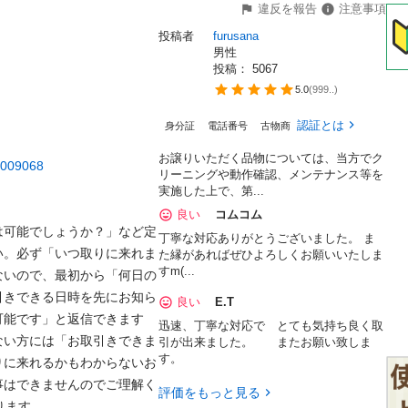
違反を報告
注意事項
投稿者
furusana
男性
投稿： 
5067
5.0
(
999..
)
認証とは
身分証
電話番号
古物商
お譲りいただく品物については、当方でク
70009068
リーニングや動作確認、メンテナンス等を
実施した上で、第...
良い
コムコム
は可能でしょうか？」など定
丁寧な対応ありがとうございました。 ま
い。必ず「いつ取りに来れま
た縁があればぜひよろしくお願いいたしま
すm(...
ないので、最初から「何日の
引きできる日時を先にお知ら
良い
E.T
可能です」と返信できます
迅速、丁寧な対応で とても気持ち良く取
ない方には「お取引きできま
引が出来ました。 またお願い致しま
す。
りに来れるかもわからないお
事はできませんのでご理解く
評価をもっと見る
。
