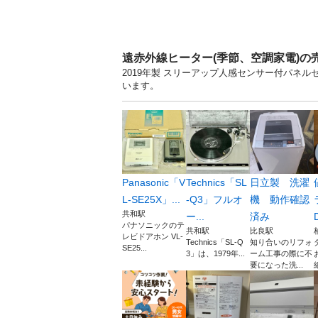
遠赤外線ヒーター(季節、空調家電)の
2019年製 スリーアップ人感センサー付パネル
います。
Panasonic「V
Technics「SL
日立製 洗濯
L-SE25X」...
-Q3」フルオ
機 動作確認
共和駅
ー...
済み
パナソニックのテ
共和駅
比良駅
レビドアホン VL-
Technics「SL-Q
知り合いのリフォ
SE25...
3」は、1979年...
ーム工事の際に不
要になった洗...