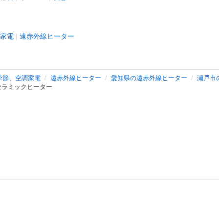
家電
遠赤外線ヒーター
季節、空調家電
遠赤外線ヒーター
愛知県の遠赤外線ヒーター
瀬戸市
セラミックヒーター
バシーポリシー
プライバシー・ステートメント
健全化に資する運用
プ
ご利用ガイド
フリーワードで探す
特定商取引法の表示
利用