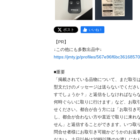
ポスト
いいね！
【PR】

https://jmty.jp/profiles/567e96f6bc361685
■重要

「掲載されている品物について、まだ取引
型文だけのメッセージは送らないでくださ
すでしょうか？」と返信をしなければなら
何時ぐらいに取りに行けます」など、お取
せください。都合が合う方には「お取引き
し、都合が合わない方や直近で取りに来れ
せん」と返信することができます。いつ取
問合せ者様にお取引き可能かどうかのお返
ださい。土日以外は20時以降のお渡しになります