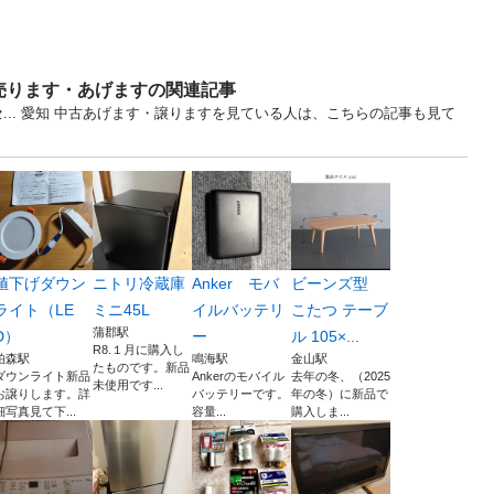
売ります・あげますの関連記事
セ... 愛知 中古あげます・譲りますを見ている人は、こちらの記事も見て
値下げダウン
ニトリ冷蔵庫
Anker モバ
ビーンズ型
ライト（LE
ミニ45L
イルバッテリ
こたつ テーブ
蒲郡駅
D）
ー
ル 105×...
R8.１月に購入し
柏森駅
鳴海駅
金山駅
たものです。新品
ダウンライト新品
Ankerのモバイル
去年の冬、（2025
未使用です...
お譲りします。詳
バッテリーです。
年の冬）に新品で
細写真見て下...
容量...
購入しま...