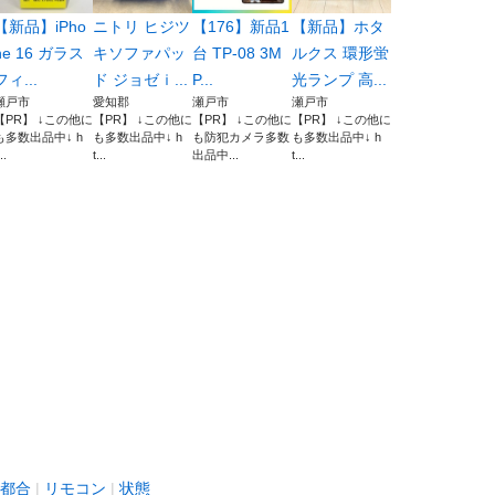
【新品】iPho
ニトリ ヒジツ
【176】新品1
【新品】ホタ
ne 16 ガラス
キソファパッ
台 TP-08 3M
ルクス 環形蛍
フィ...
ド ジョゼｉ...
P...
光ランプ 高...
瀬戸市
愛知郡
瀬戸市
瀬戸市
【PR】 ↓この他に
【PR】 ↓この他に
【PR】 ↓この他に
【PR】 ↓この他に
も多数出品中↓ h
も多数出品中↓ h
も防犯カメラ多数
も多数出品中↓ h
..
t...
出品中...
t...
都合
リモコン
状態