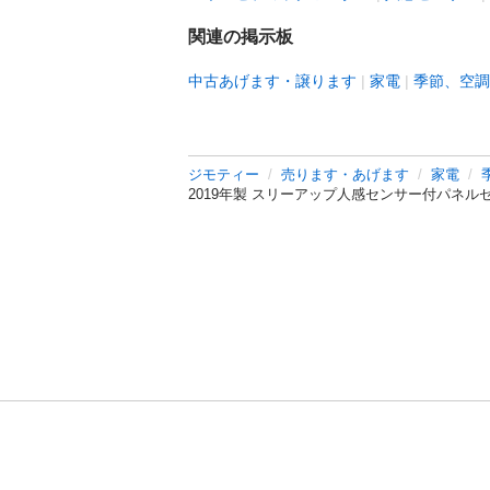
関連の掲示板
中古あげます・譲ります
家電
季節、空調
ジモティー
売ります・あげます
家電
2019年製 スリーアップ人感センサー付パネル
利用規約
プライ
運営会社
サイトマッ