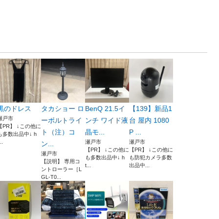
黒のドレス
タカショー ロ
BenQ 21.5イ
【139】新品1
瀬戸市
ーボルトライ
ンチ ワイド液
台 屋内 1080
【PR】 ↓この他に
ト（注）コ
晶モ...
P ...
も多数出品中↓ h
..
瀬戸市
瀬戸市
ン...
【PR】 ↓この他に
【PR】 ↓この他に
瀬戸市
も多数出品中↓ h
も防犯カメラ多数
【説明】 専用コ
t...
出品中...
ントローラー［L
GL-T0...