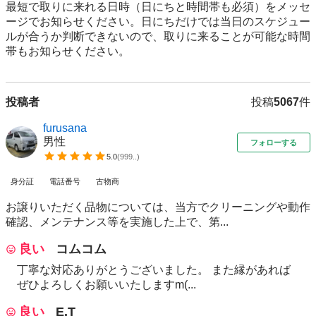
最短で取りに来れる日時（日にちと時間帯も必須）をメッセ
ージでお知らせください。日にちだけでは当日のスケジュー
ルが合うか判断できないので、取りに来ることが可能な時間
帯もお知らせください。
投稿者
投稿
5067
件
furusana
男性
フォローする
5.0
(
999..
)
身分証
電話番号
古物商
お譲りいただく品物については、当方でクリーニングや動作
確認、メンテナンス等を実施した上で、第...
良い
コムコム
丁寧な対応ありがとうございました。 また縁があれば
ぜひよろしくお願いいたしますm(...
良い
E.T