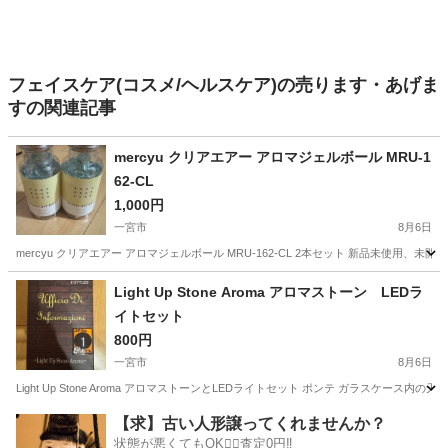
フェイスケア(コスメ/ヘルスケア)の売ります・あげま
すの関連記事
mercyu クリアエアー アロマジェルボール MRU-1
62-CL
1,000円
一宮市
8月6日
mercyu クリアエアー アロマジェルボール MRU-162-CL 2本セット 新品未使用、未開封
愛知
一宮市
アロマ
Light Up Stone Aroma アロマストーン LEDラ
イトセット
800円
一宮市
8月6日
Light Up Stone Aroma アロマストーンとLEDライトセット ポンテ ガラス
愛知
一宮市
アロマ
【求】古い人形譲ってくれませんか？
状態が悪くてもOK🙆‍♀️査定0円‼️