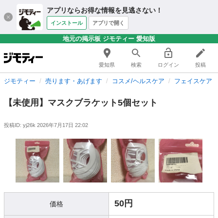
アプリならお得な情報を見逃さない！
インストール
アプリで開く
地元の掲示板 ジモティー 愛知版
愛知県
検索
ログイン
投稿
ジモティー
売ります・あげます
コスメ/ヘルスケア
フェイスケア
【未使用】マスクブラケット5個セット
投稿ID: yj26k
2026年7月17日 22:02
50円
価格