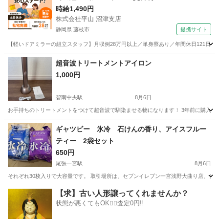
時給1,490円
株式会社平山 沼津支店
静岡県 藤枝市
提携サイト
【軽いドアミラーの組立スタッフ】月収例28万円以上／単身寮あり／年間休日121日／
静岡
藤枝市
その他
超音波トリートメントアイロン
1,000円
碧南中央駅
8月6日
お手持ちのトリートメントをつけて超音波で馴染ませる物になります！ 3年前に購入し
愛知
碧南市
碧南中央駅
ヘアケア
トリートメント
ギャツビー 氷冷 石けんの香り、アイスフルー
ティー 2袋セット
650円
尾張一宮駅
8月6日
それぞれ30枚入りで大容量です。 取引場所は、セブンイレブン一宮浅野大曲り店、テ
愛知
一宮市
尾張一宮駅
ボディケア
【求】古い人形譲ってくれませんか？
状態が悪くてもOK🙆‍♀️査定0円‼️