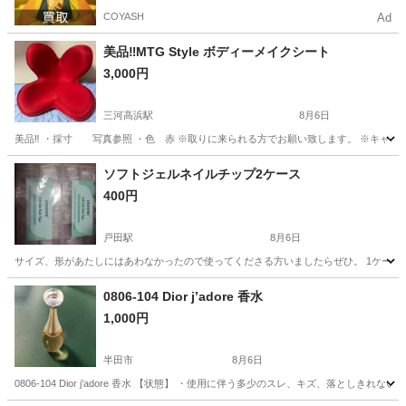
COYASH
Ad
美品‼️MTG Style ボディーメイクシート
3,000円
三河高浜駅
8月6日
美品‼️ ・採寸 写真参照 ・色 赤 ※取りに来られる方でお願い致します。 ※キャン
愛知
高浜市
三河高浜駅
ボディケア
ソフトジェルネイルチップ2ケース
400円
戸田駅
8月6日
サイズ、形があたしにはあわなかったので使ってくださる方いましたらぜひ。 1ケース
愛知
名古屋市
戸田駅
ネイル
0806-104 Dior j’adore 香水
1,000円
半田市
8月6日
0806-104 Dior j’adore 香水 【状態】 ・使用に伴う多少のスレ、キズ、落と