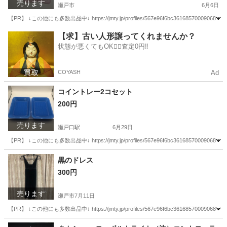
売ります
瀬戸市
6月6日
【PR】 ↓この他にも多数出品中↓ https://jmty.jp/profiles/567e96f6bc361
愛知
瀬戸市
その他
マルカン
【求】古い人形譲ってくれませんか？
状態が悪くてもOK🙆‍♀️査定0円‼️
COYASH
Ad
コイントレー2コセット
200円
売ります
瀬戸口駅
6月29日
【PR】 ↓この他にも多数出品中↓ https://jmty.jp/profiles/567e96f6bc361
愛知
瀬戸市
瀬戸口駅
その他
都合
黒のドレス
300円
売ります
瀬戸市
7月11日
【PR】 ↓この他にも多数出品中↓ https://jmty.jp/profiles/567e96f6bc361
愛知
瀬戸市
ドレス
時間帯