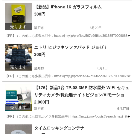
愛知
瀬戸市
カーテン、ブラインド
カーテン
【新品】iPhone 16 ガラスフィルム
300円
売ります
瀬戸市
6月29日
【PR】 ↓この他にも多数出品中↓ https://jmty.jp/profiles/567e96f6bc361
愛知
瀬戸市
携帯アクセサリー
ガラス
ニトリ ヒジツキソファパッド ジョゼｉ
300円
売ります
愛知郡
8月1日
【PR】 ↓この他にも多数出品中↓ https://jmty.jp/profiles/567e96f6bc361
愛知
愛知郡
ソファ
ニトリ
【176】新品1台 TP-08 3MP 防水屋外 WiFi セキュ
リティカメラ/長距離ナイトビジョン/AIモーション
検出/2方向オーディオ/カラーナイトビジョン
2,000円
売ります
瀬戸市
6月27日
【PR】 ↓この他にも防犯カメラ多数出品中↓ https://jmty.jp/my/posts?search_text=%E
愛知
瀬戸市
その他
WiFi
タイムロッキングコンテナ