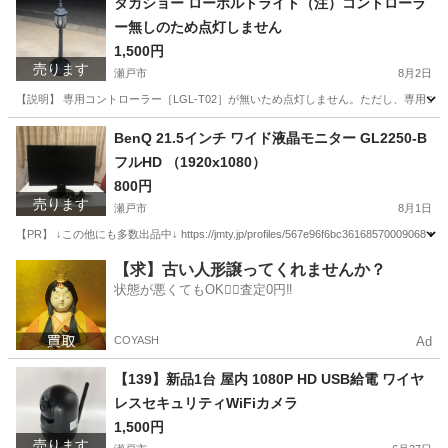
タカショー ローボルトライト（注）コントローラ
ー無しのため点灯しません
1,500円
売ります
瀬戸市
8月2日
【説明】 専用コントローラー［LGL-T02］が無いため点灯しません。ただし、専用コ
愛知
瀬戸市
その他
タカショー
BenQ 21.5インチ ワイド液晶モニター GL2250-B
フルHD （1920x1080）
800円
売ります
瀬戸市
8月1日
【PR】 ↓この他にも多数出品中↓ https://jmty.jp/profiles/567e96f6bc361
愛知
瀬戸市
周辺機器
21.5インチ
【求】古い人形譲ってくれませんか？
状態が悪くてもOK🙆‍♀️査定0円‼️
COYASH
Ad
【139】新品1台 屋内 1080P HD USB給電 ワイヤ
レスセキュリティWiFiカメラ
1,500円
売ります