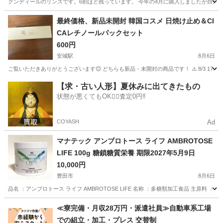
クンディールのリンスです。6割ほど残っています。 今年の4月に購入しましたが自分
愛知
名古屋市
川村駅
ヘアケア
最終価格、新品未開封 韓国コスメ 日焼け止め＆CI
CAレチノールパックセット
600円
安城駅
8月6日
ご覧いただきありがとうございます😊 どちらも新品・未開封の商品です！ ⚠️ 8/3 17:
愛知
安城市
安城駅
スキンケア
【求・古い人形】夏休みに出てきたもの
状態が悪くてもOK🙆‍♀️査定0円‼️
COYASH
Ad
マナテック アンブロトース ライフ AMBROTOSE
LIFE 100g 糖鎖糖質栄養 期限2027年5月9日
10,000円
豊田市
8月6日
品名 ：アンブロトース ライフ AMBROTOSE LIFE 名称 ：多糖類加工食品 主原料 ：
愛知
豊田市
健康食品
≪寮完備・月収28万円・派遣社員≫自動車系工場
での組立・加工・プレス 交替制