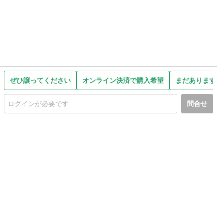
ぜひ譲ってください
オンライン決済で購入希望
まだあります
問合せ
初めての方へ
利用規約
プライバシーポリシー
プライバシー・ステートメント
健全化に資する運用方針
お問い合わせ
運営会社
サイトマップ
ご利用ガイド
フリーワードで探す