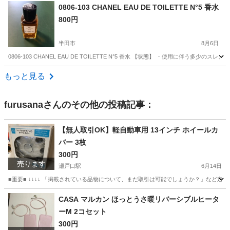
愛知
半田市
香水
Dior
0806-103 CHANEL EAU DE TOILETTE N°5 香水
800円
半田市
8月6日
0806-103 CHANEL EAU DE TOILETTE N°5 香水 【状態】 ・使用に伴
愛知
半田市
香水
現地
もっと見る
furusana
さんのその他の投稿記事：
【無人取引OK】軽自動車用 13インチ ホイールカ
バー 3枚
300円
売ります
瀬戸口駅
6月14日
■重要■ ↓↓↓↓ 「掲載されている品物について、まだ取引は可能でしょうか？」など
愛知
瀬戸市
瀬戸口駅
タイヤ、ホイール
13インチ
CASA マルカン ほっとうさ暖リバーシブルヒータ
ーM 2コセット
300円