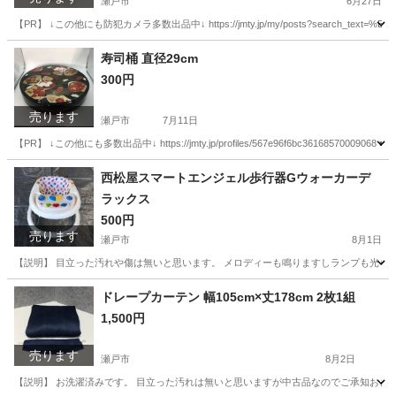
瀬戸市
6月27日
【PR】 ↓この他にも防犯カメラ多数出品中↓ https://jmty.jp/my/posts?search_text=%E
愛知
瀬戸市
その他
USB
寿司桶 直径29cm
300円
売ります
瀬戸市
7月11日
【PR】 ↓この他にも多数出品中↓ https://jmty.jp/profiles/567e96f6bc361
愛知
瀬戸市
食器
都合
西松屋スマートエンジェル歩行器Gウォーカーデ
ラックス
500円
売ります
瀬戸市
8月1日
【説明】 目立った汚れや傷は無いと思います。 メロディーも鳴りますしランプも光ります。 電池
愛知
瀬戸市
ベビー用品
スマートエンジェル
ドレープカーテン 幅105cm×丈178cm 2枚1組
1,500円
売ります
瀬戸市
8月2日
【説明】 お洗濯済みです。 目立った汚れは無いと思いますが中古品なのでご承知おきく