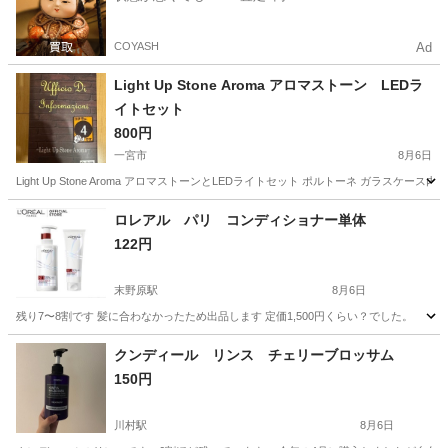
COYASH
Ad
Light Up Stone Aroma アロマストーン LEDラ
イトセット
800円
一宮市
8月6日
Light Up Stone Aroma アロマストーンとLEDライトセット ポルトーネ ガ
愛知
一宮市
アロマ
LED
ロレアル パリ コンディショナー単体
122円
末野原駅
8月6日
残り7〜8割です 髪に合わなかったため出品します 定価1,500円くらい？でした。
愛知
豊田市
末野原駅
ヘアケア
パリ
クンディール リンス チェリーブロッサム
150円
川村駅
8月6日