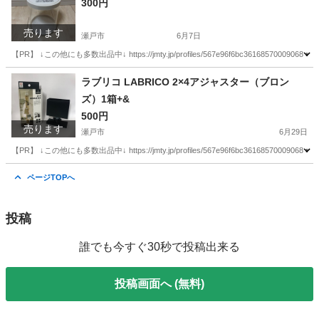
300円
売ります
瀬戸市
6月7日
【PR】 ↓この他にも多数出品中↓ https://jmty.jp/profiles/567e96f6bc361
愛知
瀬戸市
生活家電
タイムロッキングコンテナ
ラブリコ LABRICO 2×4アジャスター（ブロン
ズ）1箱+&
500円
売ります
瀬戸市
6月29日
【PR】 ↓この他にも多数出品中↓ https://jmty.jp/profiles/567e96f6bc361
愛知
瀬戸市
インテリア雑貨/小物
ラブリコ
ページTOPへ
投稿
誰でも今すぐ30秒で投稿出来る
投稿画面へ (無料)