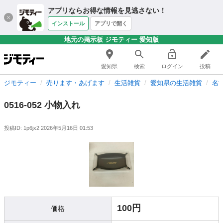
アプリならお得な情報を見逃さない！
インストール
アプリで開く
地元の掲示板 ジモティー 愛知版
愛知県
検索
ログイン
投稿
ジモティー
売ります・あげます
生活雑貨
愛知県の生活雑貨
名
0516-052 小物入れ
投稿ID: 1p6jx2
2026年5月16日 01:53
100円
価格