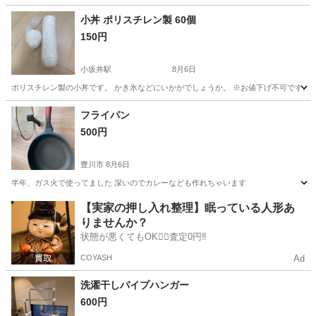
小丼 ポリスチレン製 60個
150円
小坂井駅
8月6日
ポリスチレン製の小丼です。 かき氷などにいかがでしょうか。 ※お値下げ不可です。ご
愛知
豊川市
小坂井駅
食器
フライパン
500円
豊川市
8月6日
半年、ガス火で使ってました 深いのでカレーなども作れちゃいます
愛知
豊川市
調理器具
【実家の押し入れ整理】眠っている人形あ
りませんか？
状態が悪くてもOK🙆‍♀️査定0円‼️
COYASH
Ad
洗濯干しパイプハンガー
600円