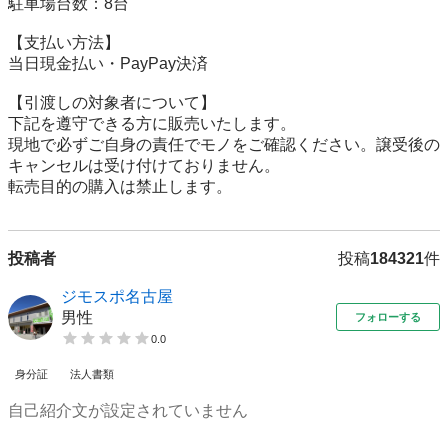
駐車場台数：8台

【⽀払い⽅法】

当日現金払い・PayPay決済

【引渡しの対象者について】

下記を遵守できる⽅に販売いたします。

現地で必ずご⾃⾝の責任でモノをご確認ください。譲受後の
キャンセルは受け付けておりません。

転売⽬的の購⼊は禁⽌します。
投稿者
投稿
184321
件
ジモスポ名古屋
男性
フォローする
0.0
身分証
法人書類
自己紹介文が設定されていません