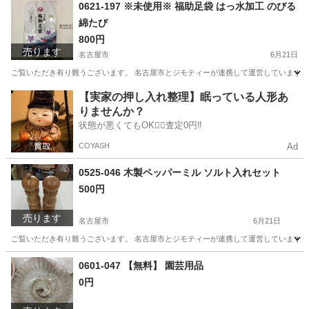
愛知
名古屋市
おもちゃ
リユース
0621-197 ※未使用※ 福助足袋 はっ水加工 のびる
綿たび
800円
売ります
名古屋市
6月21日
ご覧いただき有り難うございます。 名古屋市とジモティーが連携して運営しています。 
愛知
名古屋市
着物
リユース
【実家の押し入れ整理】眠っている人形あ
りませんか？
状態が悪くてもOK🙆‍♀️査定0円‼️
COYASH
Ad
0525-046 木製ペッパーミル ソルト入れセット
500円
売ります
名古屋市
6月21日
ご覧いただき有り難うございます。 名古屋市とジモティーが連携して運営しています。 
愛知
名古屋市
調理器具
リユース
0601-047 【無料】 園芸用品
0円