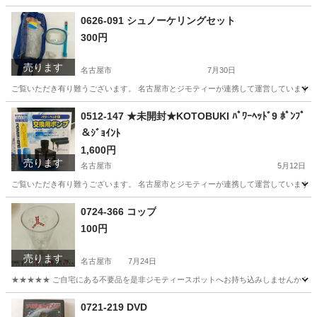
愛知
名古屋市
おもちゃ
リユース
0626-091 シュノーケリングセット
300円
売ります
名古屋市
7月30日
ご覧いただき有り難うございます。 名古屋市とジモティーが連携して運営しています。 
愛知
名古屋市
マリンスポーツ
リユース
0512-147 ★未開封★KOTOBUKI ﾊﾟﾜｰﾍｯﾄﾞ9 ﾎﾟﾝﾌﾟ
＆ｼﾞｮｲﾝﾄ
1,600円
売ります
名古屋市
5月12日
ご覧いただき有り難うございます。 名古屋市とジモティーが連携して運営しています。 
愛知
名古屋市
その他
リユース
0724-366 コップ
100円
売ります
名古屋市
7月24日
★★★★★ ご自宅にある不要品を是非ジモティースポットへお持ち込みしませんか？ 家
愛知
名古屋市
食器
0721-219 DVD