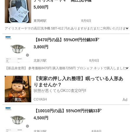
アイリスオーヤマ 高圧洗浄機
5,000円
東岡崎駅
8月6日
アイリスオーヤマの高圧洗浄機 SBT-412 汚れありますがまだまだご利用いただけま
愛知
岡崎市
東岡崎駅
掃除用具
アイリスオーヤマ
【8470円の品】55%Off円付鍋30㌢
3,800円
北新川駅
8月6日
【新品未使用】 参考価格8470円 購入価格7258円 プロシェフ ネットで購入しまし
愛知
碧南市
北新川駅
調理器具
【実家の押し入れ整理】眠っている人形あ
りませんか？
状態が悪くてもOK🙆‍♀️査定0円‼️
COYASH
Ad
【10010円の品】55%Off円付鍋33㌢
4,500円
北新川駅
8月6日