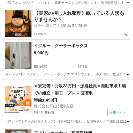
ご覧頂きありがとうございます。 修正テープをお譲り致します。 数回使用致しました。
愛知
江南市
布袋駅
その他
テープ
【実家の押し入れ整理】眠っている人形あ
りませんか？
状態が悪くてもOK🙆‍♀️査定0円‼️
COYASH
Ad
イグルー クーラーボックス
8,000円
東岡崎駅
8月6日
igloo(イグロー/イグルー) クーラーボックス マリンウルトラ 54QT (51L) 数
愛知
岡崎市
東岡崎駅
その他
イグルー
≪寮完備・月収28万円・派遣社員≫自動車系工場
での組立・加工・プレス 交替制
時給1,490円
株式会社平山 沼津支店
静岡県 藤枝市
提携サイト
【軽いドアミラーの組立スタッフ】月収例28万円以上／単身寮あり／年間休日121日／
静岡
藤枝市
その他