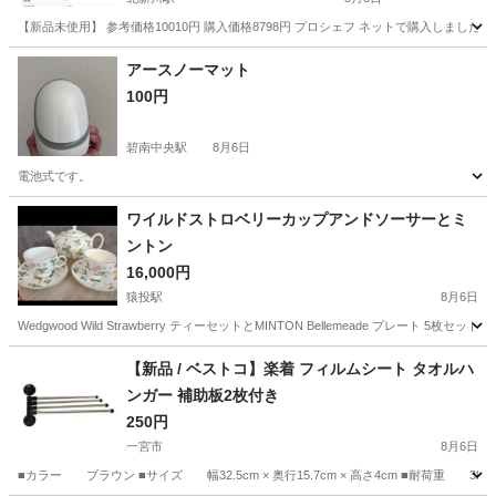
【新品未使用】 参考価格10010円 購入価格8798円 プロシェフ ネットで購入しま
愛知
碧南市
北新川駅
調理器具
価格
アースノーマット
100円
碧南中央駅
8月6日
電池式です。
愛知
碧南市
碧南中央駅
生活雑貨
アースノーマット
ワイルドストロベリーカップアンドソーサーとミ
ントン
16,000円
猿投駅
8月6日
Wedgwood Wild Strawberry ティーセットとMINTON Bellemeade プ
愛知
豊田市
猿投駅
食器
【新品 / ベストコ】楽着 フィルムシート タオルハ
ンガー 補助板2枚付き
250円
一宮市
8月6日
■カラー ブラウン ■サイズ 幅32.5cm × 奥行15.7cm × 高さ4cm ■耐