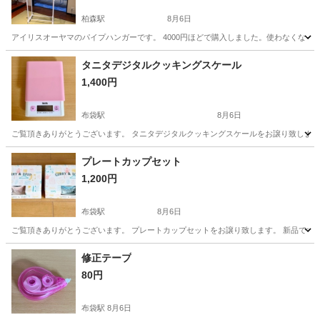
柏森駅
8月6日
アイリスオーヤマのパイプハンガーです。 4000円ほどで購入しました。使わなくなっ
愛知
江南市
柏森駅
洗濯用品
パイプ
タニタデジタルクッキングスケール
1,400円
布袋駅
8月6日
ご覧頂きありがとうございます。 タニタデジタルクッキングスケールをお譲り致します。 数回
愛知
江南市
布袋駅
調理器具
譲り
プレートカップセット
1,200円
布袋駅
8月6日
ご覧頂きありがとうございます。 プレートカップセットをお譲り致します。 新品です。 ・プ
愛知
江南市
布袋駅
食器
セット
修正テープ
80円
布袋駅
8月6日