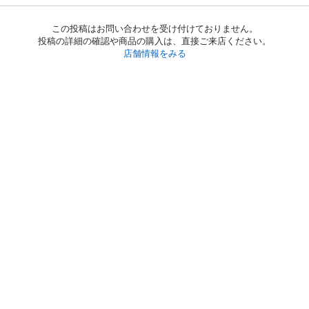
この投稿はお問い合わせを受け付けておりません。
投稿の詳細の確認や商品の購入は、直接ご来店ください。
店舗情報をみる
初めての方へ
利用規約
プライバシーポリシー
プライバシー・ステートメント
健全化に資する運用方針
お問い合わせ
運営会社
サイトマップ
ご利用ガイド
フリーワードで探す
PC版で表示
都道府県選択
特定商取引法の表示
利用者情報の外部送信について