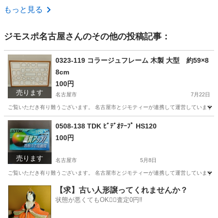
愛知
一宮市
家庭用品
シート
もっと見る
ジモスポ名古屋
さんのその他の投稿記事：
0323-119 コラージュフレーム 木製 大型 約59×8
8cm
100円
売ります
名古屋市
7月22日
ご覧いただき有り難うございます。 名古屋市とジモティーが連携して運営しています。 
愛知
名古屋市
生活雑貨
コラージュフレーム
0508-138 TDK ﾋﾞﾃﾞｵﾃｰﾌﾟ HS120
100円
売ります
名古屋市
5月8日
ご覧いただき有り難うございます。 名古屋市とジモティーが連携して運営しています。 
愛知
名古屋市
生活雑貨
リユース
【求】古い人形譲ってくれませんか？
状態が悪くてもOK🙆‍♀️査定0円‼️