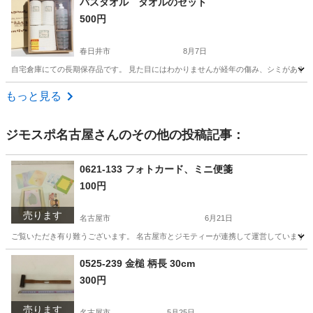
バスタオル タオルのセット
500円
春日井市
8月7日
自宅倉庫にての長期保存品です。 見た目にはわかりませんが経年の傷み、シミがある
愛知
春日井市
家庭用品
バスタオル
もっと見る
ジモスポ名古屋
さんのその他の投稿記事：
0621-133 フォトカード、ミニ便箋
100円
売ります
名古屋市
6月21日
ご覧いただき有り難うございます。 名古屋市とジモティーが連携して運営しています。 
愛知
名古屋市
生活雑貨
リユース
0525-239 金槌 柄長 30cm
300円
売ります
名古屋市
5月25日