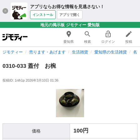
アプリならお得な情報を見逃さない！
インストール
アプリで開く
地元の掲示板 ジモティー 愛知版
愛知県
検索
ログイン
投稿
ジモティー
売ります・あげます
生活雑貨
愛知県の生活雑貨
名
0310-033 蓋付 お椀
投稿ID: 1nlh1p
2026年3月10日 01:36
100円
価格