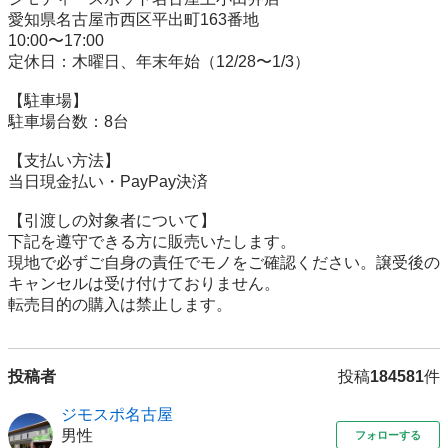
愛知県名古屋市西区平出町163番地

10:00〜17:00

定休日：木曜日、年末年始（12/28〜1/3）

【駐⾞場】

駐車場台数：8台

【⽀払い⽅法】

当日現金払い・PayPay決済

【引渡しの対象者について】

下記を遵守できる⽅に販売いたします。

現地で必ずご⾃⾝の責任でモノをご確認ください。譲受後の
キャンセルは受け付けておりません。

転売⽬的の購⼊は禁⽌します。
投稿者
投稿
184581
件
ジモスポ名古屋
男性
フォローする