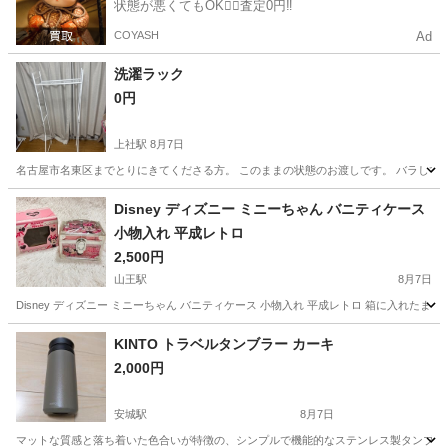
状態が悪くてもOK🙆‍♀️査定0円‼️
COYASH
Ad
洗濯ラック
0円
上社駅
8月7日
名古屋市名東区までとりにきてくださる方。 このままの状態のお渡しです。 バラして欲
愛知
名古屋市
上社駅
洗濯用品
バラ
Disney ディズニー ミニーちゃん バニティケース
小物入れ 平成レトロ
2,500円
山王駅
8月7日
Disney ディズニー ミニーちゃん バニティケース 小物入れ 平成レトロ 箱に入れたまま保管し
愛知
名古屋市
山王駅
その他
ミニー
KINTO トラベルタンブラー カーキ
2,000円
安城駅
8月7日
マットな質感と落ち着いた色合いが特徴の、シンプルで機能的なステンレス製タンブラーです。 使