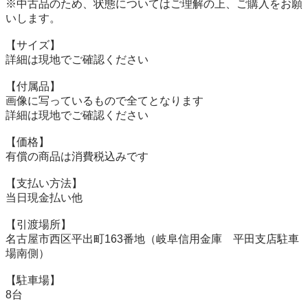
※中古品のため、状態についてはご理解の上、ご購入をお願
いします。

【サイズ】

詳細は現地でご確認ください

【付属品】

画像に写っているもので全てとなります

詳細は現地でご確認ください

【価格】

有償の商品は消費税込みです

【⽀払い⽅法】

当⽇現⾦払い他

【引渡場所】

名古屋市西区平出町163番地（岐阜信用金庫　平田支店駐車
場南側）

【駐⾞場】

8台
