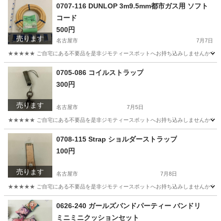
愛知
名古屋市
おもちゃ
リユース
0707-116 DUNLOP 3m9.5mm都市ガス用 ソフト
コード
500円
売ります
名古屋市
7月7日
★★★★★ ご自宅にある不要品を是非ジモティースポットへお持ち込みしませんか？ 家
愛知
名古屋市
家庭用品
都市ガス
0705-086 コイルストラップ
300円
売ります
名古屋市
7月5日
★★★★★ ご自宅にある不要品を是非ジモティースポットへお持ち込みしませんか？ 家
愛知
名古屋市
インテリア雑貨/小物
現地
0708-115 Strap ショルダーストラップ
100円
売ります
名古屋市
7月8日
★★★★★ ご自宅にある不要品を是非ジモティースポットへお持ち込みしませんか？ 家
愛知
名古屋市
小物
現地
0626-240 ガールズバンドパーティー バンドリ
ミニミニクッションセット