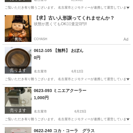
ご覧いただき有り難うございます。 名古屋市とジモティーが連携して運営しています。 
愛知
名古屋市
その他
リユース
【求】古い人形譲ってくれませんか？
状態が悪くてもOK🙆‍♀️査定0円‼️
COYASH
Ad
0612-105 【無料】 おぼん
0円
売ります
名古屋市
6月12日
ご覧いただき有り難うございます。 名古屋市とジモティーが連携して運営しています。 
愛知
名古屋市
インテリア雑貨/小物
リユース
0623-093 ミニエアクーラー
1,000円
売ります
名古屋市
6月23日
ご覧いただき有り難うございます。 名古屋市とジモティーが連携して運営しています。 
愛知
名古屋市
季節、空調家電
リユース
0622-240 コカ・コーラ グラス