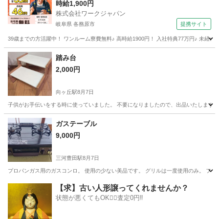
時給1,900円
株式会社ワークジャパン
岐阜県 各務原市
提携サイト
39歳までの方活躍中！ ワンルーム寮費無料♪ 高時給1900円！ 入社特典77万円♪ 未
岐阜
各務原市
その他
踏み台
2,000円
向ヶ丘駅
8月7日
子供がお手伝いをする時に使っていました。 不要になりましたので、出品いたします。
愛知
豊橋市
向ヶ丘駅
その他
ガステーブル
9,000円
三河豊田駅
8月7日
プロパンガス用のガスコンロ。 使用の少ない美品です。 グリルは一度使用のみ。 フ
愛知
豊田市
三河豊田駅
調理器具
プロパンガス
【求】古い人形譲ってくれませんか？
状態が悪くてもOK🙆‍♀️査定0円‼️