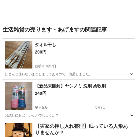
生活雑貨の売ります・あげますの関連記事
タオル干し
200円
豊明市
8月7日
ほとんど使わないまましまってありので、出品しました。
愛知
豊明市
洗濯用品
タオル
【新品未開封】ヤシノミ 洗剤 柔軟剤
240円
星ヶ丘駅
8月7日
お試しにお安くいかがでしょうか？
愛知
名古屋市
星ヶ丘駅
洗濯用品
【実家の押し入れ整理】眠っている人形あ
りませんか？