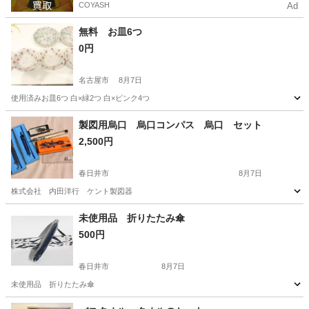
COYASH
Ad
無料 お皿6つ
0円
名古屋市
8月7日
使用済みお皿6つ 白×緑2つ 白×ピンク4つ
愛知
名古屋市
食器
無料
製図用烏口 烏口コンパス 烏口 セット
2,500円
春日井市
8月7日
株式会社 内田洋行 ケント製図器
愛知
春日井市
その他
コンパス
未使用品 折りたたみ傘
500円
春日井市
8月7日
未使用品 折りたたみ傘
愛知
春日井市
家庭用品