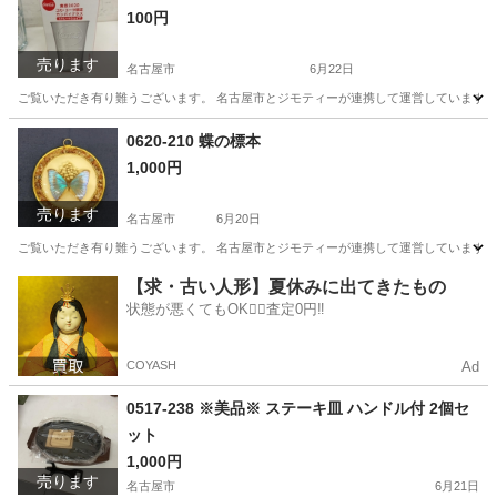
100円
売ります
名古屋市
6月22日
ご覧いただき有り難うございます。 名古屋市とジモティーが連携して運営しています。 
愛知
名古屋市
食器
リユース
0620-210 蝶の標本
1,000円
売ります
名古屋市
6月20日
ご覧いただき有り難うございます。 名古屋市とジモティーが連携して運営しています。 
愛知
名古屋市
インテリア雑貨/小物
リユース
【求・古い人形】夏休みに出てきたもの
状態が悪くてもOK🙆‍♀️査定0円‼️
COYASH
Ad
0517-238 ※美品※ ステーキ皿 ハンドル付 2個セ
ット
1,000円
売ります
名古屋市
6月21日