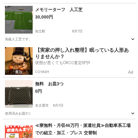
愛知
安城市
安城駅
食器
タンブラー
メモリーターフ 人工芝
30,000円
知立駅
8月7日
高級人工芝です。
愛知
知立市
知立駅
家庭用品
【実家の押し入れ整理】眠っている人形あ
りませんか？
状態が悪くてもOK🙆‍♀️査定0円‼️
COYASH
Ad
無料 お皿3つ
0円
名古屋市
8月7日
使用済みお皿3つ
愛知
名古屋市
食器
無料
≪寮無料・月収46万円・派遣社員≫自動車系工場
での組立・加工・プレス 交替制