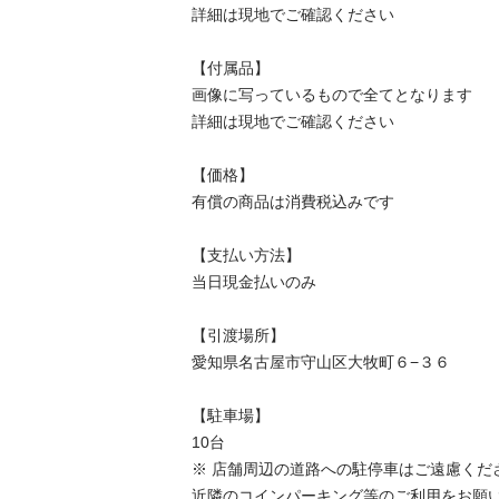
詳細は現地でご確認ください

【付属品】

画像に写っているもので全てとなります

詳細は現地でご確認ください

【価格】

有償の商品は消費税込みです

【⽀払い⽅法】

当⽇現⾦払いのみ

【引渡場所】

愛知県名古屋市守山区大牧町６−３６

【駐⾞場】

10台

※ 店舗周辺の道路への駐停車はご遠慮ください
近隣のコインパーキング等のご利用をお願いい