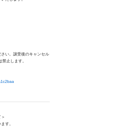
ださい。譲受後のキャンセル
⽌します。

ca1c2baa
＞

ます。
