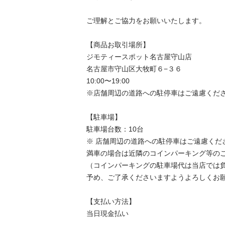
ご理解とご協力をお願いいたします。

【商品お取引場所】

ジモティースポット名古屋守山店

名古屋市守山区大牧町６−３６

10:00〜19:00

※店舗周辺の道路への駐停車はご遠慮くださ
【駐⾞場】

駐車場台数：10台

※ 店舗周辺の道路への駐停車はご遠慮くださ
満車の場合は近隣のコインパーキング等のご
（コインパーキングの駐車場代は当店では負
予め、ご了承くださいますようよろしくお願
【⽀払い⽅法】

当日現金払い
