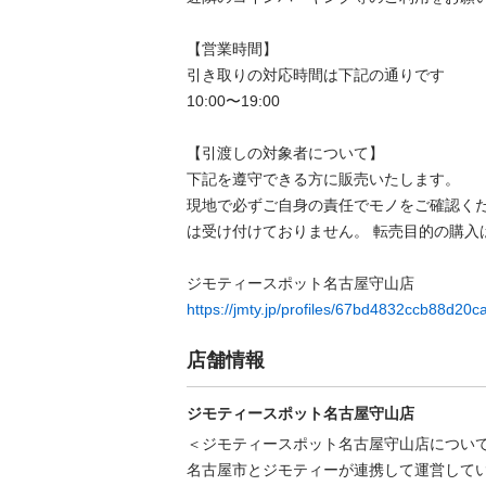
【営業時間】

引き取りの対応時間は下記の通りです

10:00〜19:00

【引渡しの対象者について】

下記を遵守できる⽅に販売いたします。

現地で必ずご⾃⾝の責任でモノをご確認く
は受け付けておりません。 転売⽬的の購⼊は禁
https://jmty.jp/profiles/67bd4832ccb88d20
店舗情報
ジモティースポット名古屋守山店
＜ジモティースポット名古屋守山店について
名古屋市とジモティーが連携して運営してい