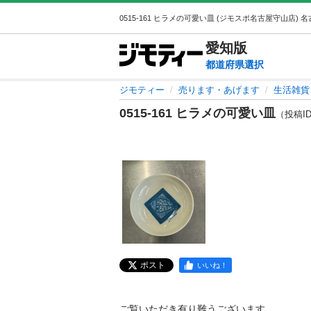
愛知
版
都道府県選択
ジモティー
売ります・あげます
生活雑貨
0515-161 ヒラメの可愛い皿
（投稿ID 
ポスト
いいね！
ご覧いただき有り難うございます。
