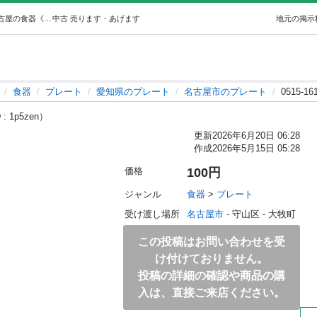
0515-161 ヒラメの可愛い皿 (ジモスポ名古屋守山店) 名古屋の食器《プレート》の中古あげます・譲ります｜ジモティーで不用品の処分
中古
売ります・あげます
地元の掲示
食器
プレート
愛知県のプレート
名古屋市のプレート
0515-
: 1p5zen）
更新
2026年6月20日 06:28
作成
2026年5月15日 05:28
価格
100円
ジャンル
食器
 > 
プレート
受け渡し場所
名古屋市
 - 守山区
 - 大牧町
この投稿はお問い合わせを受
け付けておりません。
投稿の詳細の確認や商品の購
入は、直接ご来店ください。