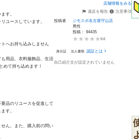
店舗情報をみる
違反を報告
注意事項
す。

投稿者
ジモスポ名古屋守山店
ユースしています。

男性
投稿： 
94435
0.0
ットへお持ち込みしません
認証とは
身分証
法人書類
ども用品、衣料服飾品、生活
自己紹介文が設定されていません
めて持ち込めます！


不要品のリユースを促進して
。

ません。また、購入前の問い