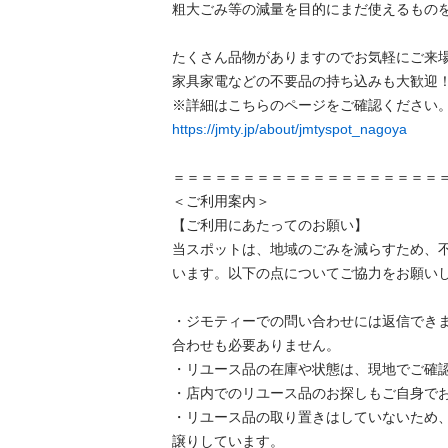
粗⼤ごみ等の減量を⽬的にまだ使えるものを
たくさん品物がありますのでお気軽にご来場
家具家電などの不要品の持ち込みも大歓迎！
https://jmty.jp/about/jmtyspot_nagoya
＝＝＝＝＝＝＝＝＝＝＝＝＝＝＝＝＝＝＝＝
＜ご利用案内＞

【ご利用にあたってのお願い】

当スポットは、地域のごみを減らすため、
います。以下の点についてご協力をお願いし
・ジモティーでの問い合わせには返信でき
合わせも必要ありません。

・リユース品の在庫や状態は、現地でご確認
・店内でのリユース品のお探しもご自身でお
・リユース品の取り置きはしていないため
譲りしています。
