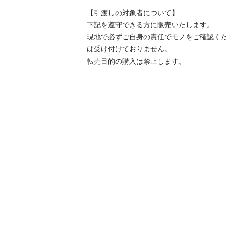
【引渡しの対象者について】

下記を遵守できる⽅に販売いたします。

現地で必ずご⾃⾝の責任でモノをご確認く
は受け付けておりません。

転売⽬的の購⼊は禁⽌します。