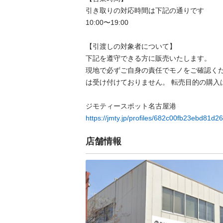
引き取りの対応時間は下記の通りです

10:00〜19:00

【引渡しの対象者について】

下記を遵守できる⽅に販売いたします。

現地で必ずご⾃⾝の責任でモノをご確認く
は受け付けておりません。 転売⽬的の購⼊は禁
https://jmty.jp/profiles/682c00fb23ebd81d2
店舗情報