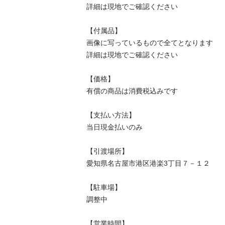
詳細は現地でご確認ください

【付属品】

画像に写っているもので全てとなります

詳細は現地でご確認ください

【価格】

有償の商品は消費税込みです

【⽀払い⽅法】

当⽇現⾦払いのみ

【引渡場所】

愛知県名古屋市港区港楽3丁目７－１２

【駐⾞場】

調整中

【営業時間】
