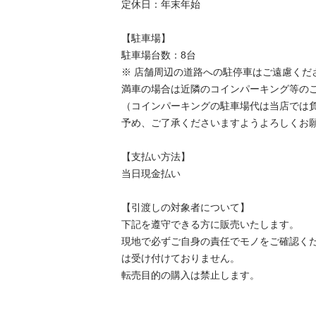
定休日：年末年始

【駐⾞場】

駐車場台数：8台

※ 店舗周辺の道路への駐停車はご遠慮くださ
満車の場合は近隣のコインパーキング等のご
（コインパーキングの駐車場代は当店では負
予め、ご了承くださいますようよろしくお願
【⽀払い⽅法】

当日現金払い

【引渡しの対象者について】

下記を遵守できる⽅に販売いたします。

現地で必ずご⾃⾝の責任でモノをご確認く
は受け付けておりません。

転売⽬的の購⼊は禁⽌します。