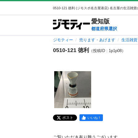
愛知
版
都道府県選択
ジモティー
売ります・あげます
生活雑貨
0510-121 徳利
（投稿ID : 1p1p08）
ポスト
いいね！
ご覧いただき有り難うございます。
