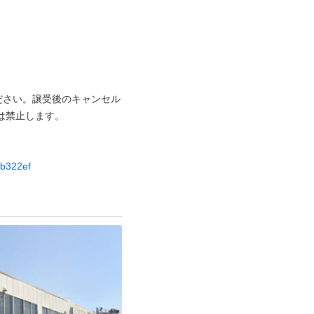
ださい。譲受後のキャンセル
⽌します。

6b322ef