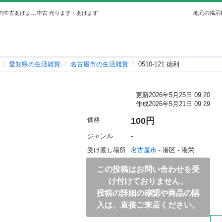
0510-121 徳利 (ジモスポ名古屋港店) 名古屋の生活雑貨の中古あげます・譲ります｜ジモティーで不用品の処分
中古
売ります・あげます
地元の掲示
愛知県の生活雑貨
名古屋市の生活雑貨
0510-121 徳利
更新
2026年5月25日 09:20
作成
2026年5月21日 09:29
価格
100円
ジャンル
-
受け渡し場所
名古屋市
 - 港区
 - 港栄
この投稿はお問い合わせを受
け付けておりません。
投稿の詳細の確認や商品の購
入は、直接ご来店ください。