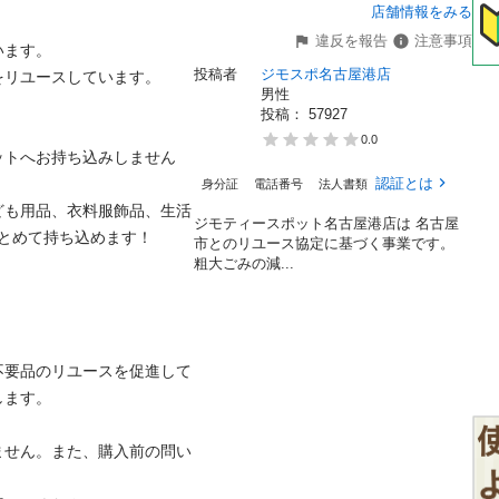
店舗情報をみる
違反を報告
注意事項
す。

投稿者
ジモスポ名古屋港店
ユースしています。

男性
投稿： 
57927
0.0
ットへお持ち込みしません
認証とは
身分証
電話番号
法人書類
ども用品、衣料服飾品、生活
ジモティースポット名古屋港店は 名古屋
めて持ち込めます！

市とのリユース協定に基づく事業です。
粗⼤ごみの減...
不要品のリユースを促進して
。

ません。また、購入前の問い