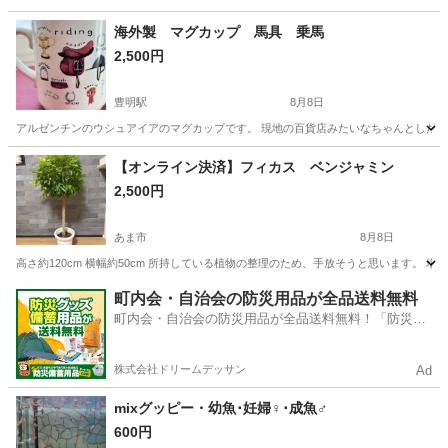
愛知
豊明市
豊明駅
アルバム
ケース
海外製 マグカップ 馬具 乗馬
2,500円
豊明駅
8月8日
アルゼンチンのウシュアイアのマグカップです。 現地の百貨店みたいなちゃんとしたとこ
愛知
豊明市
豊明駅
食器
馬具
【オンライン決済】フィカス ベンジャミン
2,500円
あま市
8月8日
高さ約120cm 横幅約50cm 所持している植物の整理のため、手放そうと思います。
愛知
あま市
家庭用品
町内会・自治会の防災用品が全品送料無料
町内会・自治会の防災用品が全品送料無料！「防災備
蓄用品ドットコム」
株式会社ドリームデッサン
Ad
mixグッピー・幼魚･妊婦♀･成魚♂
600円