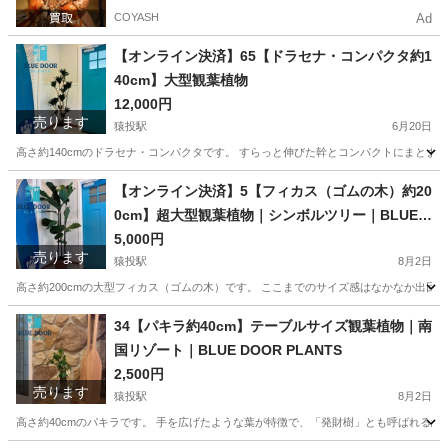
COYASH
Ad
【オンライン決済】65【ドラセナ・コンパクタ約1
40cm】大型観葉植物
12,000円
売ります
猿投駅
6月20日
高さ約140cmのドラセナ・コンパクタです。 すらっと伸びた幹とコンパクトにまとま
愛知
豊田市
猿投駅
家庭用品
【オンライン決済】5【フィカス（ゴムの木）約20
0cm】超大型観葉植物｜シンボルツリー｜BLUE D
OOR PLANTS
5,000円
売ります
猿投駅
8月2日
高さ約200cmの大型フィカス（ゴムの木）です。 ここまでのサイズ感はなかなか出回
愛知
豊田市
猿投駅
家庭用品
フィカス
34【パキラ約40cm】テーブルサイズ観葉植物｜南
国リゾート｜BLUE DOOR PLANTS
2,500円
売ります
猿投駅
8月2日
高さ約40cmのパキラです。 手を広げたような葉が特徴で、「発財樹」とも呼ばれる縁