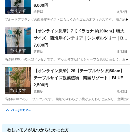
LUE DOOR PLANTS
6,000円
売ります
猿投駅
8月2日
ブルードアプランツの西海岸テイストにもよく合うゴムの木フィカスです。 高さ約170
愛知
豊田市
猿投駅
家庭用品
フィカス
【オンライン決済】7【ドラセナ 約190cm】特大
サイズ｜西海岸インテリア｜シンボルツリー｜BL
UE DOOR PLANTS
7,000円
売ります
猿投駅
8月2日
高さ約190cmの大型ドラセナです。 すっと伸びた幹とシャープな葉姿が美しく、お部
愛知
豊田市
猿投駅
家庭用品
シンボルツリー
【オンライン決済】29【テーブルヤシ 約80cm】
テーブルサイズ観葉植物｜南国リゾート｜BLUE D
OOR PLANTS
2,500円
売ります
猿投駅
8月2日
高さ約80cmのテーブルヤシです。 繊細でやわらかい葉がふんわりと広がり、空間に優
愛知
豊田市
猿投駅
家庭用品
観葉植物
ページTOPへ
欲しいモノが見つからなかった方