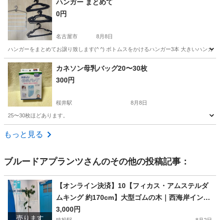
ハンガー まとめて
0円
名古屋市
8月8日
ハンガーをまとめてお譲り致します(^ ^) ボトムスをかけるハンガー3本 大きいハンガ
愛知
名古屋市
洗濯用品
カネソン母乳バッグ20〜30枚
300円
桜井駅
8月8日
25〜30枚ほどあります。
愛知
安城市
桜井駅
生活雑貨
もっと見る
ブルードアプランツ
さんのその他の投稿記事：
【オンライン決済】10【フィカス・アムステルダ
ムキング 約170cm】大型ゴムの木｜西海岸インテ
リア｜特価｜BLUE DOOR PLANTS
3,000円
売ります