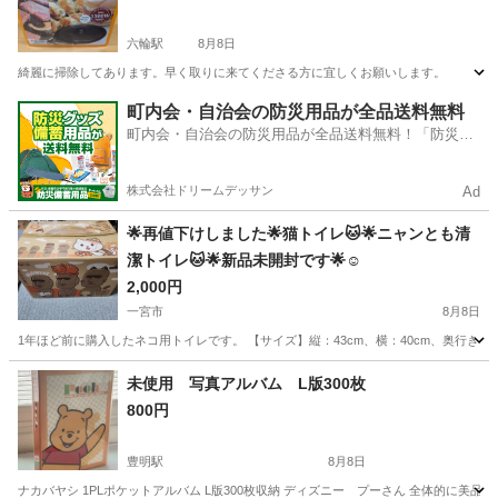
六輪駅
8月8日
綺麗に掃除してあります。早く取りに来てくださる方に宜しくお願いします。
愛知
愛西市
六輪駅
調理器具
町内会・自治会の防災用品が全品送料無料
町内会・自治会の防災用品が全品送料無料！「防災備
蓄用品ドットコム」
株式会社ドリームデッサン
Ad
︎🌟再値下けしました︎🌟猫トイレ🐱︎🌟ニャンとも清
潔トイレ🐱︎🌟新品未開封です︎🌟☺
2,000円
一宮市
8月8日
1年ほど前に購入したネコ用トイレです。 【サイズ】縦：43cm、横：40cm、奥行き：55c
愛知
一宮市
その他
トイレ
未使用 写真アルバム L版300枚
800円
豊明駅
8月8日
ナカバヤシ 1PLポケットアルバム L版300枚収納 ディズニー プーさん 全体的に美