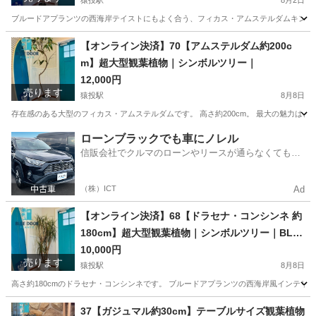
猿投駅
8月2日
ブルードアプランツの西海岸テイストにもよく合う、フィカス・アムステルダムキングです
愛知
豊田市
猿投駅
家庭用品
フィカス
【オンライン決済】70【アムステルダム約200c
m】超大型観葉植物｜シンボルツリー｜
12,000円
売ります
猿投駅
8月8日
存在感のある大型のフィカス・アムステルダムです。 高さ約200cm。 最大の魅力は
愛知
豊田市
猿投駅
家庭用品
観葉植物
ローンブラックでも車にノレル
信販会社でクルマのローンやリースが通らなくてもク
ルマをご利用いただけるサービスがあります！
（株）ICT
Ad
【オンライン決済】68【ドラセナ・コンシンネ 約
180cm】超大型観葉植物｜シンボルツリー｜BLU
E DOOR PLANTS
10,000円
売ります
猿投駅
8月8日
高さ約180cmのドラセナ・コンシンネです。 ブルードアプランツの西海岸風インテリ
愛知
豊田市
猿投駅
家庭用品
コンシンネ
37【ガジュマル約30cm】テーブルサイズ観葉植物