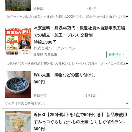
猿投駅
8月8日
mixグッピーの幼魚･成魚♂・妊婦♀を20匹1000円です。 組み合わせは自由ですので
愛知
豊田市
猿投駅
家庭用品
グッピー
≪寮無料・月収46万円・派遣社員≫自動車系工場
での組立・加工・プレス 交替制
時給1,900円
株式会社ワークジャパン
岐阜県 各務原市
提携サイト
【月収例46万円★高時給1,900円】入社祝い金もドーンと35万円！／ハイエースの組
岐阜
各務原市
その他
深い大皿 煮物などの盛り付けに
800円
春日井市
8月8日
サイズは写真ご参照下さい。
愛知
春日井市
食器
近日♻️【250円以上を2点で50円引き】 新品未使用
すみっコぐらし たべもの王国 もぐもぐ保冷ランチ
バッグ❁¨̮
300円