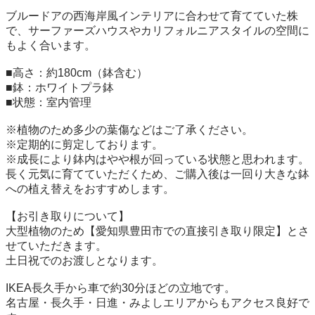
ブルードアの西海岸風インテリアに合わせて育てていた株
で、サーファーズハウスやカリフォルニアスタイルの空間に
もよく合います。

■高さ：約180cm（鉢含む）

■鉢：ホワイトプラ鉢

■状態：室内管理

※植物のため多少の葉傷などはご了承ください。

※定期的に剪定しております。

※成長により鉢内はやや根が回っている状態と思われます。

長く元気に育てていただくため、ご購入後は一回り大きな鉢
への植え替えをおすすめします。

【お引き取りについて】

大型植物のため【愛知県豊田市での直接引き取り限定】とさ
せていただきます。

土日祝でのお渡しとなります。

IKEA長久手から車で約30分ほどの立地です。

名古屋・長久手・日進・みよしエリアからもアクセス良好で