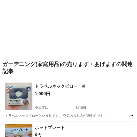
ガーデニング(家庭用品)の売ります・あげますの関連
記事
トラベルネックピロー 枕
1,000円
小垣江駅
8月8日
トラベルネックピローという枕です。 空気の入れ方が衛生的です。
愛知
刈谷市
小垣江駅
その他
空気
ホットプレート
0円