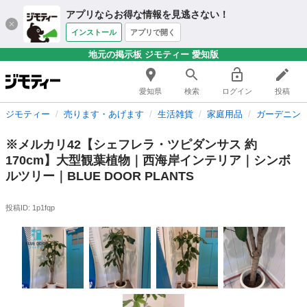
アプリならお得な情報を見逃さない！
インストール
アプリで開く
地元の掲示板 ジモティー 愛知版
愛知県
検索
ログイン
投稿
ジモティー
売ります・あげます
生活雑貨
家庭用品
ガーデニン
※メルカリ42【シェフレラ・ツピダンサス 約
170cm】大型観葉植物｜西海岸インテリア｜シンボ
ルツリー｜BLUE DOOR PLANTS
投稿ID: 1p1fqp