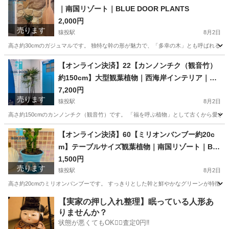
｜南国リゾート｜BLUE DOOR PLANTS
2,000円
売ります
猿投駅
8月2日
高さ約30cmのガジュマルです。 独特な幹の形が魅力で、「多幸の木」とも呼ばれる人
愛知
豊田市
猿投駅
家庭用品
観葉植物
【オンライン決済】22【カンノンチク（観音竹）
約150cm】大型観葉植物｜西海岸インテリア｜リ
ゾートスタイル｜BLUE DOOR PLANTS
7,200円
売ります
猿投駅
8月2日
高さ約150cmのカンノンチク（観音竹）です。 「福を呼ぶ植物」として古くから愛さ
愛知
豊田市
猿投駅
家庭用品
植物
【オンライン決済】60【ミリオンバンブー約20c
m】テーブルサイズ観葉植物｜南国リゾート｜BL
UE DOOR PLANTS
1,500円
売ります
猿投駅
8月2日
高さ約20cmのミリオンバンブーです。 すっきりとした幹と鮮やかなグリーンが特徴で
愛知
豊田市
猿投駅
家庭用品
観葉植物
【実家の押し入れ整理】眠っている人形あ
りませんか？
状態が悪くてもOK🙆‍♀️査定0円‼️