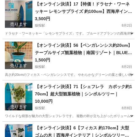
愛知
豊田市
猿投駅
家庭用品
観葉植物
【オンライン決済】17【特価！ドラセナ・ワーネ
ッキー レモンサプライズ 約100cm】西海岸インテ
リア｜スクエア鉢｜BLUE DOOR PLANTS
3,500円
売ります
猿投駅
8月2日
ドラセナ・ワーネッキー「レモンサプライズ」です。 ブルードアプランツの西海岸風イン
愛知
豊田市
猿投駅
家庭用品
ドラセナ
【オンライン決済】56【ベンガレンシス約20cm】
テーブルサイズ観葉植物｜南国リゾート｜BLUE D
OOR PLANTS
1,500円
売ります
猿投駅
8月2日
高さ約20cmのフィカス・ベンガレンシスです。 やわらかなグリーンの葉と優しい樹形
愛知
豊田市
猿投駅
家庭用品
ベンガレンシス
【オンライン決済】71【シェフレラ カポック約1
70cm】超大型観葉植物｜シンボルツリー｜
10,000円
売ります
猿投駅
8月8日
ワイルドな樹形が魅力の大型シェフレラです。 複数の幹が立ち上がったボリュームのある
愛知
豊田市
猿投駅
家庭用品
シェフレラ
【オンライン決済】6【フィカス 約170cm】大型
ゴムの木｜西海岸インテリア｜シンボルツリー｜B