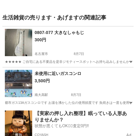
生活雑貨の売ります・あげますの関連記事
0807-077 大きなしゃもじ
300円
名古屋市
8月7日
★★★★★ ご自宅にある不要品を是非ジモティースポットへお持ち込みしませんか？ 家
愛知
名古屋市
生活雑貨
現地
未使用に近いガスコンロ
3,500円
南大高駅
8月7日
都市ガス13Aガスコンロです お湯を沸かした位の使用頻度です 魚焼きは一度も使用し
愛知
名古屋市
南大高駅
調理器具
【実家の押し入れ整理】眠っている人形あ
りませんか？
状態が悪くてもOK🙆‍♀️査定0円‼️
COYASH
Ad