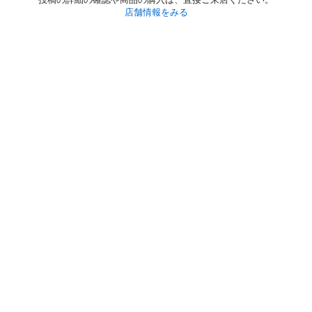
店舗情報をみる
初めての方へ
利用規約
プライバシーポリシー
プライバシー・ステートメント
健全化に資する運用方針
お問い合わせ
運営会社
サイトマップ
ご利用ガイド
フリーワードで探す
PC版で表示
都道府県選択
特定商取引法の表示
利用者情報の外部送信について
© 2011-
2026
Jmty, Inc.