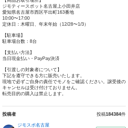
【商品お取引場所】

ジモティースポット名古屋上小田井店

愛知県名古屋市西区平出町163番地

10:00〜17:00

定休日：木曜日、年末年始（12/28〜1/3）

【駐⾞場】

駐車場台数：8台

【⽀払い⽅法】

当日現金払い・PayPay決済

【引渡しの対象者について】

下記を遵守できる⽅に販売いたします。

現地で必ずご⾃⾝の責任でモノをご確認ください。譲受後の
キャンセルは受け付けておりません。

転売⽬的の購⼊は禁⽌します。
投稿者
投稿
184384
件
ジモスポ名古屋