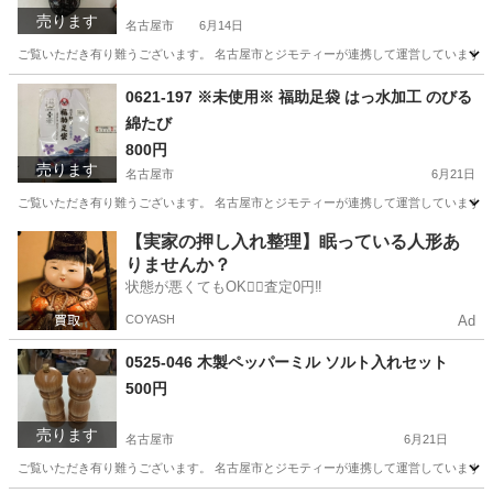
売ります
名古屋市
6月14日
ご覧いただき有り難うございます。 名古屋市とジモティーが連携して運営しています。 
愛知
名古屋市
おもちゃ
リユース
0621-197 ※未使用※ 福助足袋 はっ水加工 のびる
綿たび
800円
売ります
名古屋市
6月21日
ご覧いただき有り難うございます。 名古屋市とジモティーが連携して運営しています。 
愛知
名古屋市
着物
リユース
【実家の押し入れ整理】眠っている人形あ
りませんか？
状態が悪くてもOK🙆‍♀️査定0円‼️
COYASH
Ad
0525-046 木製ペッパーミル ソルト入れセット
500円
売ります
名古屋市
6月21日
ご覧いただき有り難うございます。 名古屋市とジモティーが連携して運営しています。 