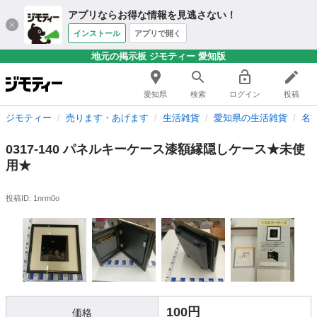
アプリならお得な情報を見逃さない！
インストール
アプリで開く
地元の掲示板 ジモティー 愛知版
愛知県
検索
ログイン
投稿
ジモティー
売ります・あげます
生活雑貨
愛知県の生活雑貨
名
0317-140 パネルキーケース漆額縁隠しケース★未使
用★
投稿ID: 1nrm0o
100円
価格