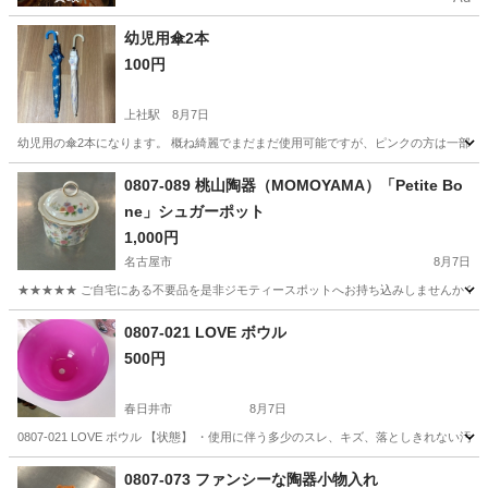
幼児用傘2本
100円
上社駅
8月7日
幼児用の傘2本になります。 概ね綺麗でまだまだ使用可能ですが、ピンクの方は一部イ
愛知
名古屋市
上社駅
家庭用品
ピンク
0807-089 桃山陶器（MOMOYAMA）「Petite Bo
ne」シュガーポット
1,000円
名古屋市
8月7日
★★★★★ ご自宅にある不要品を是非ジモティースポットへお持ち込みしませんか？ 家
愛知
名古屋市
食器
MOMOYAMA
0807-021 LOVE ボウル
500円
春日井市
8月7日
0807-021 LOVE ボウル 【状態】 ・使用に伴う多少のスレ、キズ、落としきれな
愛知
春日井市
食器
現地
0807-073 ファンシーな陶器小物入れ