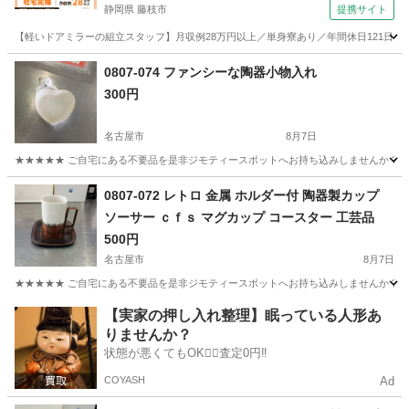
静岡県 藤枝市
提携サイト
【軽いドアミラーの組立スタッフ】月収例28万円以上／単身寮あり／年間休日121日／
静岡
藤枝市
その他
0807-074 ファンシーな陶器小物入れ
300円
名古屋市
8月7日
★★★★★ ご自宅にある不要品を是非ジモティースポットへお持ち込みしませんか？ 家
愛知
名古屋市
生活雑貨
0807-072 レトロ 金属 ホルダー付 陶器製カップ
ソーサー ｃｆｓ マグカップ コースター 工芸品
500円
名古屋市
8月7日
★★★★★ ご自宅にある不要品を是非ジモティースポットへお持ち込みしませんか？ 家
愛知
名古屋市
食器
工芸
【実家の押し入れ整理】眠っている人形あ
りませんか？
状態が悪くてもOK🙆‍♀️査定0円‼️
COYASH
Ad