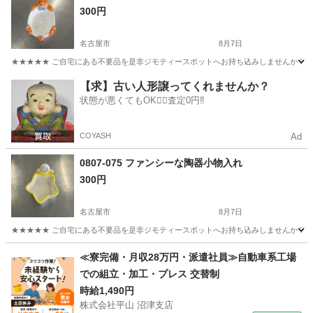
300円
名古屋市
8月7日
★★★★★ ご自宅にある不要品を是非ジモティースポットへお持ち込みしませんか？ 家
愛知
名古屋市
生活雑貨
現地
【求】古い人形譲ってくれませんか？
状態が悪くてもOK🙆‍♀️査定0円‼️
COYASH
Ad
0807-075 ファンシーな陶器小物入れ
300円
名古屋市
8月7日
★★★★★ ご自宅にある不要品を是非ジモティースポットへお持ち込みしませんか？ 家
愛知
名古屋市
生活雑貨
現地
≪寮完備・月収28万円・派遣社員≫自動車系工場
での組立・加工・プレス 交替制
時給1,490円
株式会社平山 沼津支店