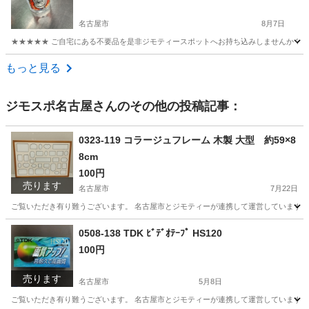
名古屋市
8月7日
★★★★★ ご自宅にある不要品を是非ジモティースポットへお持ち込みしませんか？ 家
愛知
名古屋市
食器
現地
もっと見る
ジモスポ名古屋
さんのその他の投稿記事：
0323-119 コラージュフレーム 木製 大型 約59×8
8cm
100円
売ります
名古屋市
7月22日
ご覧いただき有り難うございます。 名古屋市とジモティーが連携して運営しています。 
愛知
名古屋市
生活雑貨
コラージュフレーム
0508-138 TDK ﾋﾞﾃﾞｵﾃｰﾌﾟ HS120
100円
売ります
名古屋市
5月8日
ご覧いただき有り難うございます。 名古屋市とジモティーが連携して運営しています。 