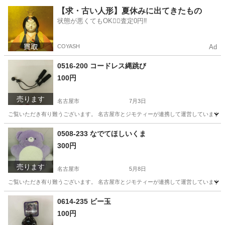
愛知
名古屋市
生活雑貨
リユース
【求・古い人形】夏休みに出てきたもの
状態が悪くてもOK🙆‍♀️査定0円‼️
COYASH
Ad
0516-200 コードレス縄跳び
100円
売ります
名古屋市
7月3日
ご覧いただき有り難うございます。 名古屋市とジモティーが連携して運営しています。 
愛知
名古屋市
スポーツ
リユース
0508-233 なでてほしいくま
300円
売ります
名古屋市
5月8日
ご覧いただき有り難うございます。 名古屋市とジモティーが連携して運営しています。 
愛知
名古屋市
子供用品
0614-235 ビー玉
100円