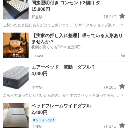
間接照明付き コンセント2個口 ダ…
かなりの備品かと思...
15,000円
野並駅
7月21日
ご覧いただき誠にありがとうございます。 リサイクルショップ楽々マ
イルームです。 名古屋市天白区の地下鉄野並駅1番出口から西へ徒歩2
愛知
名古屋市
野並駅
ベッド
【実家の押し入れ整理】眠っている人形あり
分 10時～19時まで営業しております。 商品に関しまして基本的カン
ませんか？
タンなクリーニ...
状態が悪くてもOK🙆‍♀️査定0円‼️
Ad
COYASH
エアーベッド 電動 ダブル？
4,000円
小本駅
7月20日
こちらで譲っていただいたものの、安くすのこベットを譲ってもらっ
たので不要となりました。 写真は、似たようなのを拾ってきました。
愛知
名古屋市
小本駅
ベッド
ダブル
ベッドフレームワイドダブル
電動なので、楽に空気入れられます。 家での使用は勿論、キャンプと
2,400円
かにも良いそうです。 ダ...
オンライン決済
千種駅
7月17日