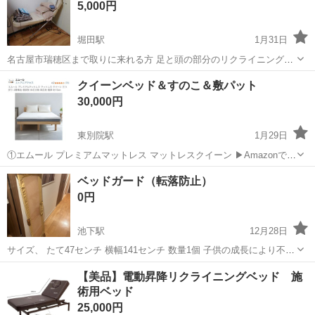
5,000円
堀田駅
1月31日
名古屋市瑞穂区まで取りに来れる方 足と頭の部分のリクライニング等
変更可能です。 かなり大柄な男性がのっても大丈夫です。 少しレトロ
愛知
名古屋市
堀田駅
ベッド
リクライニング
クイーンベッド＆すのこ＆敷パット
な型番となりますので素材はとても丈夫です。 まだまだ使えますので
30,000円
これからエステサロンなど開...
東別院駅
1月29日
①エムール プレミアムマットレス マットレスクイーン ▶︎Amazonで
48000円で購入。 ▶︎来客用に使用していました。三つ折りに出来ま
愛知
名古屋市
東別院駅
ベッド
すのこ
ベッドガード（転落防止）
す。 ②クイーンサイズのすのこ ▶︎楽天で15990円で購入。組み合わせ
0円
てクイー...
池下駅
12月28日
サイズ、 たて47センチ 横幅141センチ 数量1個 子供の成長により不要
になったため、早めに引き取りにきてくれる方にお譲りします。 ＊ベ
愛知
名古屋市
池下駅
ベッド
数量
【美品】電動昇降リクライニングベッド 施
ットガードの説明書ありません。 ＊中古品にご理解のある方でお願い
術用ベッド
致します ＊購...
25,000円