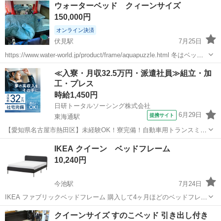
ウォーターベッド クィーンサイズ
150,000円
オンライン決済
伏見駅
7月25日
https://www.water-world.jp/product/frame/aquapuzzle.html 冬はベッド
の中の水をお湯にでき、一度使うとやめられなくなります。 ヒーター
愛知
名古屋市
伏見駅
ベッド
ウォーターベッド
≪入寮・月収32.5万円・派遣社員≫組立・加
の調子が悪いので買い替え必要かもし...
工・プレス
時給1,450円
日研トータルソーシング株式会社
6月29日
提携サイト
東海通駅
【愛知県名古屋市熱田区】未経験OK！寮完備！自動車用トランスミッ
ションの組立・加工《お仕事No.7A040》 お仕事について 自動車用ト
愛知
名古屋市
東海通駅
その他
IKEA クイーン ベッドフレーム
ランスミッションの製造に関する組立・加工業務。 ※業務の変更、就
10,240円
業場所の変更の範囲、...
今池駅
7月24日
IKEA ファブリックベッドフレーム 購入して4ヶ月ほどのベッドフレー
ムとなります。 家族が増えベッドフレームの使用を止めるため、 ジモ
愛知
名古屋市
今池駅
ベッド
クイーンベッドフレーム
クイーンサイズ すのこベッド 引き出し付き
ティーにて出品します。 丁寧に扱い、掃除も頻繁に行なっていたので