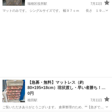
瑞穂区役所駅
7月11日
マットのみです。 シングルサイズです。 幅９７ｃｍ 長さ １９０
ｃｍ 厚さ １６ｃｍ
愛知
名古屋市
瑞穂区役所駅
ベッド
マット
【急募・無料】マットレス（約
80×195×18cm）現状渡し・早い者勝ち！
【名…
0円
植田駅
7月11日
ご覧いただきありがとうございます。 倉庫整理のため、**【急ぎで】