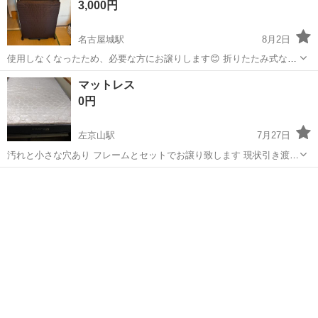
3,000円
名古屋城駅
8月2日
使用しなくなったため、必要な方にお譲りします😊 折りたたみ式なの
で、使わない時は写真のようにコンパクトに収納できます。 キャスタ
愛知
名古屋市
名古屋城駅
ベッド
マットレス
ー付きなので移動もしやすいです。 中古品のため、多少の使用感はあ
0円
ります。 状態は写真にてご確...
左京山駅
7月27日
汚れと小さな穴あり フレームとセットでお譲り致します 現状引き渡し
問い合わせの際日時等もお願い致します 早期引き渡し希望 本日20時〜
愛知
名古屋市
左京山駅
ベッド
フレーム
宜しお願い致します