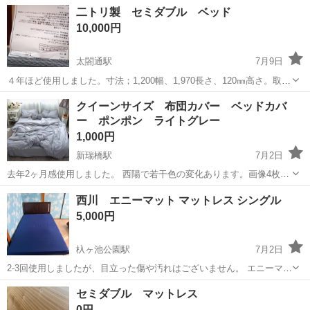
**マットレスを無料でお譲りいたします！ なるべく早くお引き取りい
愛知
名古屋市
植田駅
ベッド
二トリ製 セミダブル ベッド
ただける方を優先させていただきます。 ■ 商品詳細 アイテム： マッ
10,000円
トレス サイズ： 幅...
太閤通駅
7月9日
４年ほど使用しました。寸法；1,200幅、1,970長さ、120㎜高さ。取り
来ていただける方。ベッドフレームはありません。ベッド（スプリン
愛知
名古屋市
太閤通駅
ベッド
セミダブル
クイーンサイズ 布団カバー ベッドカバ
グタイプ）単体のみです。
ー ポンポン ライトグレー
1,000円
新瑞橋駅
7月2日
去年2ヶ月感使用しました。 西陽で若干色の変化あります。画像4枚目
参照。 【布団カバー クイーンベッド】 掛け布団カバー：210*210cm
愛知
名古屋市
新瑞橋駅
ベッド
西川 エニーマット マットレス シングル
【独特なデザイン】 掛けふとんカバーの周りにカワイイポンポンたっ
5,000円
ぷり...
杁ヶ池公園駅
7月2日
2-3回使用しましたが、目立った傷や汚れはございません。 エニーマッ
トマットレス シングル高反発 ウェーブ構造 通気性 ベッドでも床でも
愛知
名古屋市
杁ヶ池公園駅
ベッド
西川
セミダブル マットレス
使用OK 洗濯可能な側生地 折りたたみ 収納用固定ベルト付き 敷布団
0円
スリープラインby...