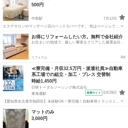
500円
中島駅
7月12日
エステサロンやマッサージ店のベッドカバーです。 色はベージュで
す。 サイズ 70✖️185 先月購入して開封しましたが、 サイズを間違え
愛知
名古屋市
中島駅
ベッド
ベッドカバー
お得にリフォームしたい方。無料で会社紹介
たため使いませんでした。 名古屋市中川区西中島の西中島小学校付近
お住まいの地域で、厳しい審査をクリアした厳選会社を
まで お引き取り可能...
知ってる？
Ad
リフォスム
≪寮完備・月収32.5万円・派遣社員≫自動車
系工場での組立・加工・プレス 交替制
時給1,450円
日研トータルソーシング株式会社
6月29日
提携サイト
東海通駅
【愛知県名古屋市熱田区】未経験OK！寮完備！自動車用トランスミッ
ションの組立・加工《お仕事No.7A040》 お仕事について 自動車用ト
愛知
名古屋市
東海通駅
その他
マットのみ
ランスミッションの製造に関する組立・加工業務。 ※業務の変更、就
3,000円
業場所の変更の範囲、...