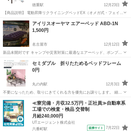
徳重駅
12月23日
【商品説明】 電動昇降リクライニングベッドEX（オメガ式・フェイス
マット付） ■サイズ：幅70cm X 奥行185cm X 高さ52～92cm ■カラ
愛知
名古屋市
徳重駅
ベッド
電動
アイリスオーヤマ エアーベッド ABD-1N
ー: ダークブラウン ■状態: 美品 (傷、汚れなし) ■使用期間: 20...
1,500円
名古屋市
12月12日
新品未開封です キャンプや災害対策に最適なエアーベッド、ポンプ付
で簡単設置。 - モデル名: AirBed - サイズ: 幅73×長さ191×高さ22cm -
愛知
名古屋市
ベッド
エアー
セミダブル 折りたためるベッドフレーム
ポンプ: ポンプ付 - 用途: キャンプ・災害対策 - メーカ...
0円
丸の内駅
12月3日
不要になったため、取りにきてくれる方を優先にお譲りします。 細い
支えの部分何ヶ所か折れてしまいましたがマットレスを置けば特に問
愛知
名古屋市
丸の内駅
ベッド
セミダブル
≪寮完備・月収32.5万円・正社員≫自動車系
題なしです。
工場での検査・検品 交替制
月給240,000円
UTエージェント株式会社
7月22日
提携サイト
六番町駅