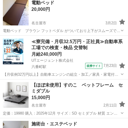
電動ベッド
スも使用可能です。 【発送について】 ・解体した状態でのお渡し...
20,000円
名古屋市
3月2日
電動ベッド ブラウン フットペダル がついており上下がスムーズで
す。 引取場所 名古屋市東区東桜2丁目付近
愛知
名古屋市
ベッド
電動
≪寮完備・月収32.5万円・正社員≫自動車系
工場での検査・検品 交替制
月給240,000円
UTエージェント株式会社
7月23日
提携サイト
六番町駅
【月収例32万円以上】自動車エンジンの組立・加工／家具・家電付き
の社宅完備★／年間休日126日／未経験から高収入を目指せる！
愛知
名古屋市
六番町駅
その他
【ほぼ未使用】すのこ ベットフレーム セ
《Javz1C》 詳細情報 ＜自動車エンジンの組立・加工＞ 電気自動車用
ミダブル
発電エンジンなどを作ってい...
15,000円
名古屋市
2月11日
定価：19980 購入：2025年12月 サイズ：SD セミダブル 材質 エンジ
ニアリングウッド 商品の寸法 2長さ x 1.4幅 x 0.17高さ m スタイル モ
愛知
名古屋市
ベッド
フレーム
施術台・エステベッド
ダン 特徴 コンセント付き 色 ストーングレー ※こちら...