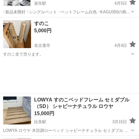
栄生駅
4月5日
･新品未開封 ･シングルベット ･ベットフレーム白色 ･KAGU350の商品
栄生まで、できるだけ早くとりにきてくれる方を優先させていただき
愛知
名古屋市
栄生駅
ベッド
ベット
すのこ
ます。 よろしくおねがいします。
5,000円
名古屋市
4月4日
すのこ全て売ります。
愛知
名古屋市
ベッド
すのこ
LOWYA すのこベッドフレーム セミダブル
（SD） シャビーナチュラル ロウヤ
15,000円
比良駅
3月15日
LOWYA ロウヤ 木目調ローベッド シャビーナチュラル セミダブル サ
イズ：幅140cm×奥行200cm×高さ17.8cm ※ダブルサイズのマットレ
愛知
名古屋市
比良駅
ベッド
シャビーナチュラル