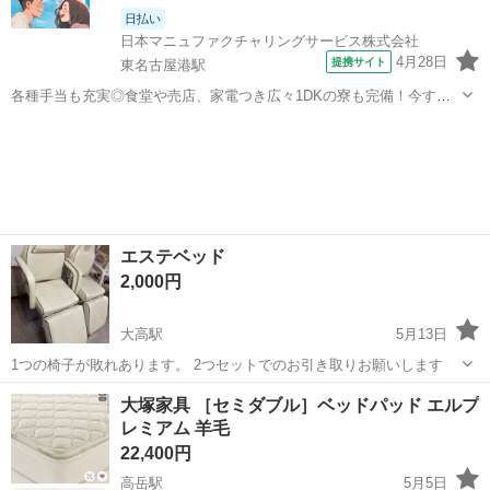
日払い
日本マニュファクチャリングサービス株式会社
4月28日
提携サイト
東名古屋港駅
各種手当も充実◎食堂や売店、家電つき広々1DKの寮も完備！今すぐ
働きたい方、航空機が好きな方大歓迎★駅から職場までは通勤しやす
愛知
名古屋市
東名古屋港駅
その他
い徒歩圏内♪ 人気の工場のお仕事/chu250808 航空機の製造に係る作業
（※ライン作業ではあ...
エステベッド
2,000円
大高駅
5月13日
1つの椅子が敗れあります。 2つセットでのお引き取りお願いします
愛知
名古屋市
大高駅
ベッド
セット
大塚家具 ［セミダブル］ベッドパッド エルプ
レミアム 羊毛
22,400円
高岳駅
5月5日