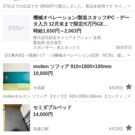
27日までの出品です 38500円で購入しました。新品未使用です サイズ
と間違って購入してしまったためこの度出品します 一度試しに寝転が
愛知
名古屋市
高岳駅
ベッド
セミダブル
機械オペレーション/製造スタッフ/PC・デー
ってみましたが本当に最高でした 本製品はセミダブルです 大塚家具さ
タ入力 12月末まで限定/5万円GE…
んのベッドパッ...
時給1,650円～2,063円
株式会社綜合キャリアオプション 全国
愛知県 名古屋市
スポンサー：求人ボックス
08月07日
【仕事内容】<職種> [ア・パ]機械オペレーション(汎用・NC等)、製造
スタッフ(組立・加工等)、データ入力、タイピング(PC・パソコン・イ
アルバイト・パート
molten ソフィア 910×1800×100mm
ンターネット) <雇用形態> アルバイト・パート <給与> [ア・パ]時給
10,000円
1,650円～2...
大高駅
4月25日
moltenモルテン ソフィア 【サイズ】 910×1800×100mm 【コンディシ
ョン】 やや使用感ございますが、実用に影響する問題はこざいませ
愛知
名古屋市
大高駅
ベッド
モルテン
セミダブルベッド
ん。 その他使用には問題ございません。 全体的に簡易クリーニング...
14,000円
塩釜口駅
4月19日