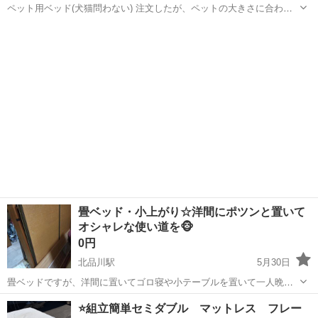
ペット用ベッド(犬猫問わない) 注文したが、ペットの大きさに合わず
断念 袋から出してしまったので神経質な方はお控えください。 ペット
愛知
名古屋市
志賀本通駅
ベッド
の種類は犬です。 定価4100円
畳ベッド・小上がり☆洋間にポツンと置いて
オシャレな使い道を🐵
0円
北品川駅
5月30日
畳ベッドですが、洋間に置いてゴロ寝や小テーブルを置いて一人晩酌
は如何でしょうか？☺️
愛知
名古屋市
北品川駅
ベッド
⭐️組立簡単セミダブル マットレス フレー