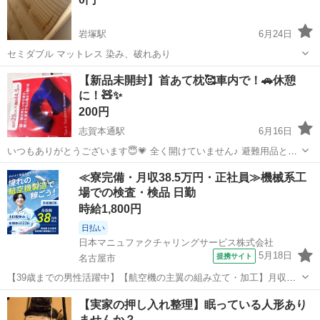
岩塚駅
6月24日
セミダブル マットレス 染み、破れあり
愛知
名古屋市
岩塚駅
ベッド
【新品未開封】首あて枕🥰車内で！🚗休憩
に！🧸✨
200円
志賀本通駅
6月16日
いつもありがとうございます😇💗 全く開けていません♪ 避難用品とし
て購入しました😊 ネイビー色の、膨らませて使うタイプの枕です。
愛知
名古屋市
志賀本通駅
ベッド
Cdw
≪寮完備・月収38.5万円・正社員≫機械系工
29 CM ✕ 44.5 CM です♪ 他にも多数出品しておりま...
場での検査・検品 日勤
時給1,800円
日払い
日本マニュファクチャリングサービス株式会社
5月18日
提携サイト
名古屋市
【39歳までの男性活躍中】【航空機の主翼の組み立て・加工】月収例
38万以上／1DKの社宅完備！ 人気の工場のお仕事/chu250808 民間航
愛知
名古屋市
その他
【実家の押し入れ整理】眠っている人形あり
空機部品の加工、組立をお任せします！ 〈お仕事内容〉 アルミ製及び
ませんか？