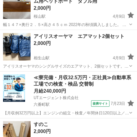
ム用ヘッドボード ダブル用
2,000円
桜山駅
4月9日
幅１４７×奥行２．５×高さ４５ｃｍ 2022年の秋頃購入しました。 ベ
ッドフレームの買い替えようと思っているので出品します。 ペット、
愛知
名古屋市
桜山駅
ベッド
フレーム
アイリスオーヤマ エアマット2個セット
喫煙者はいないので、良品と思います。
2,000円
相生山駅
4月9日
アイリスオーヤマのシングルサイズのエアマット、2個セットです。ポ
ンプも2個あります。 2024年に購入し、一回使用しました。どちらか
愛知
名古屋市
相生山駅
ベッド
アイリスオーヤマ
≪寮完備・月収32.5万円・正社員≫自動車系
１つは空気が抜けてきたように感じましたが、使い方が悪かったのか
工場での検査・検品 交替制
もしれません。2つのうちのど...
月給240,000円
UTエージェント株式会社
7月23日
提携サイト
六番町駅
【月収例32万円以上】エンジンの組立・検査／年間休日120日以上／未
経験から正社員も目指せる！《JBAO1C》 詳細情報 ＼大手メーカーで
愛知
名古屋市
六番町駅
その他
すのこ
の小型車用エンジンの組立・加工など♪／ ☆製造経験を生かせます！
2,000円
丁寧な研修と指...