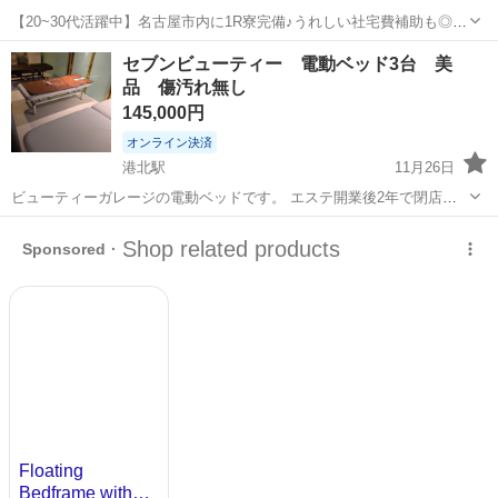
【20~30代活躍中】名古屋市内に1R寮完備♪うれしい社宅費補助も◎未
経験でもしっかり稼げる高収入ワーク☆コツモク派におすすめの組立
愛知
名古屋市
六番町駅
その他
セブンビューティー 電動ベッド3台 美
＆検査☆正社員登用制度あり《Javz1C》 詳細情報 ＜自動車エンジン
品 傷汚れ無し
の組立・加工＞ 電気...
145,000円
オンライン決済
港北駅
11月26日
ビューティーガレージの電動ベッドです。 エステ開業後2年で閉店を
決めたので手放します。 稼働もほぼありませんでしたのでかなり綺麗
愛知
名古屋市
港北駅
ベッド
電動
です。 必要な方にはかなりお買い得かと思います。 写真や情報の追加
等はいつでもできます。...