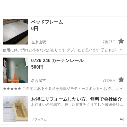
ベッドフレーム
0円
左京山駅
7月27日
使用に伴い汚れと小さな穴があります ダブルだと思います 子どもが社
会人になりましたので必要な方が見えましたらお譲り致します 問い合
愛知
名古屋市
左京山駅
ベッド
フレーム
0726-246 カーテンレール
わせの際 引き取り日時等をお願い致します 早期引き取り希望本日20時
500円
から引き渡し致します ...
名古屋市
7月26日
★★★★★ ご自宅にある不要品を是非ジモティースポットへお持ち込
みしませんか？ 家電、趣味・スポーツ・レジャー用品、こども用品、
愛知
名古屋市
ベッド
カーテンレール
お得にリフォームしたい方。無料で会社紹介
衣料服飾品、生活雑貨、家具、本、CD・DVDなどが無料でまとめて持
お住まいの地域で、厳しい審査をクリアした厳選会社を
ち込めます！ ※詳細はこ...
知ってる？
Ad
リフォスム