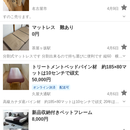
名古屋市
4月9日
すのこ売ります。
愛知
名古屋市
ベッド
すのこ
マットレス 難あり
0円
茶屋ヶ坂駅
4月6日
分割式マットレスです 分割出来るので持ち運びに便利です 縦60 横
100 高さ20 これを連結して縦180 横100 高さ20 全部cm チャッ
愛知
名古屋市
茶屋ヶ坂駅
ベッド
ガムテープ
トリートメントベッドパイン材 約185×80マ
クで結合出来ます ばらせるので女性でも運べます 車に載...
ットは10センチで頑丈
50,000円
オンライン決済
配送可
久屋大通駅
4月6日
高級カナダ産パイン材 約185×80マットは10センチで頑丈 20年ほど
前に購入。パイン材でカナダからの輸入でした。当時は1台30万ほどし
愛知
名古屋市
久屋大通駅
ベッド
マット
新品収納付きベットフレーム
ました。今回電動が一台入ったのでその分のスペースを確保するた
8,000円
め、思い切って出品します...