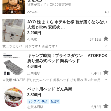
CFRP製（炭...
状態が悪くてもOK🙆‍♀️査定0円‼️
Ad
COYASH
AYO 枕 まくら ホテル仕様 首が痛くならない
人気 pillow 安眠枕 …
3,200円
今池駅
6月11日
枕二つとカバー付きです！ 新品です！
愛知
名古屋市
今池駅
ベッド
キャンプ時期！プライスダウン ATORPOK
折り畳み式ベッド 簡易ベッド …
4,640円
庄内通駅
6月8日
未使用 ANYATE 折りたたみベッド 簡易ベッド 折り畳み 室内外兼用 折
り畳み式ベッド アウトドア キャンプ用のコット 収納便利 耐荷重：
愛知
名古屋市
庄内通駅
ベッド
コット
ペット用ベッド どん兵衛
200KG 専用収納袋付き ※色はオレンジ系ピンクになります※ サイズ
3,800円
は画像にて...
オンライン決済
配送可
志賀本通駅
6月2日