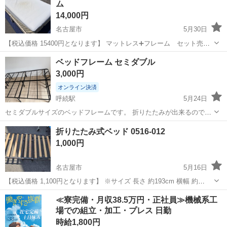
ム
14,000円
名古屋市
5月30日
【税込価格 15400円となります】 マットレス➕フレーム セット売り
【税込15400円】 マットレスのみ 【税込7700円】 フレームのみ
愛知
名古屋市
ベッド
ベッドフレーム セミダブル
【税込7700円】 リユース家電- ̗̀ 𖤐家具はグラシアスにGO✰*。 動...
3,000円
オンライン決済
呼続駅
5月24日
セミダブルサイズのベッドフレームです。 折りたたみが出来るので楽
に持ち運べます。
愛知
名古屋市
呼続駅
ベッド
セミダブル
折りたたみ式ベッド 0516-012
1,000円
名古屋市
5月16日
【税込価格 1,100円となります】 ※サイズ 長さ 約193cm 横幅 約
80cm ※長期保管品により全体的にホコリによる汚れが見られます。
愛知
名古屋市
ベッド
店舗
≪寮完備・月収38.5万円・正社員≫機械系工
リユース家電- ̗̀ 𖤐家具はグラシアスにGO✰*。 写真に写る物のみ。...
場での組立・加工・プレス 日勤
時給1,800円