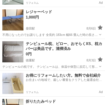
Ad
リフォスム
レジャーベッド
1,000円
柴田駅
8月6日
不用になったのでお譲りします 全長約 183cm 幅66 畳んだ時の長さ
70cm 片方の脚は畳めません シートはビニール系です
愛知
名古屋市
柴田駅
ベッド
ビニール
テンピュール枕、ピロー、おそらくXS、枕カ
バーは美品です。清掃済み
0円
徳重駅
8月3日
テンピュールの枕です。 テンピュールは、体温や体型に反応して形を
変える粘弾性素材を使用した枕で知られています。 商品ラインナップ
愛知
名古屋市
徳重駅
ベッド
お得にリフォームしたい方。無料で会社紹介
には、首をしっかり支える形状の「オリジナルピロー」などがありま
お住まいの地域で、厳しい審査をクリアした厳選会社を
す。 おそらくXSです。 ...
知ってる？
Ad
リフォスム
折りたたみベッド