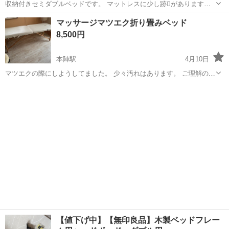
収納付きセミダブルベッドです。 マットレスに少し跡🫆があります。
他は綺麗な状態です。
愛知
名古屋市
塩釜口駅
ベッド
セミダブル
マッサージマツエク折り畳みベッド
8,500円
本陣駅
4月10日
マツエクの際にしようしてました。 少々汚れはあります。 ご理解のほ
ど宜しくお願い致します。 お値段交渉応じます。 折り畳み可能。高さ
愛知
名古屋市
本陣駅
ベッド
マツエク
調節可能。 ヘッドレスト、腕置きはないです。
【値下げ中】【無印良品】木製ベッドフレー