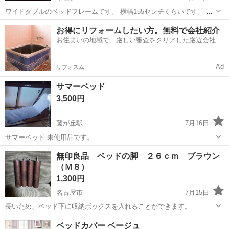
ワイドダブルのベッドフレームです。 横幅155センチくらいです。 電
灯と、片面に収納引き出しがありシーツを入れていました。 引き取り
愛知
名古屋市
千種駅
ベッド
シーツ
お得にリフォームしたい方。無料で会社紹介
に来て頂けると嬉しいです。郵送の場合は梱包25,000円程かかりそう
お住まいの地域で、厳しい審査をクリアした厳選会社を
です。ご相談ください 傷...
知ってる？
Ad
リフォスム
サマーベッド
3,500円
藤が丘駅
7月16日
サマーベッド 未使用品です。
愛知
名古屋市
藤が丘駅
ベッド
無印良品 ベッドの脚 ２６ｃｍ ブラウン
（Ｍ８）
1,300円
名古屋市
7月15日
長いため、ベッド下に収納ボックスを入れることができます。
愛知
名古屋市
ベッド
無印良品
ベッドカバー ベージュ