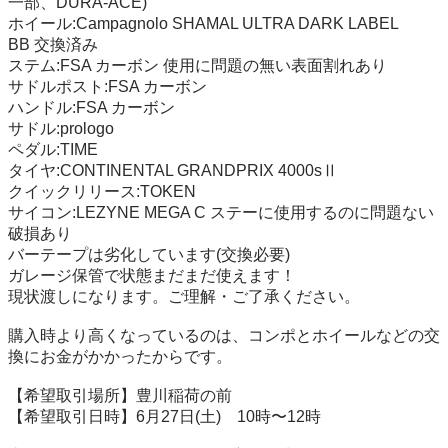
一部、DURA-ACE)

ホイール:Campagnolo SHAMAL ULTRA DARK LABEL

BB 交換済み

ステム:FSA カーボン 使用に問題の無い表面割れあり

サドルポスト:FSA カーボン

ハンドル:FSA カーボン

サドル:prologo

ペダル:TIME

タイヤ:CONTINENTAL GRANDPRIX 4000sⅡ

クイックリリース:TOKEN

サイコン:LEZYNE MEGA C ステーに使用するのに問題ない
破損あり

バーテープは劣化しています(交換必要)

ガレージ保管で状態まだまだ使えます！

現状渡しになります。ご理解・ご了承ください。

購入時より高くなっているのは、コンポとホイールなどの交
換にお金がかかったからです。

【希望取引場所】豊川稲荷の前

【希望取引日時】6月27日(土)　10時〜12時
