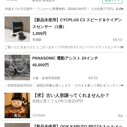
岐阜県 各務原市
提携サイト
39歳までの方活躍中！ ワンルーム寮費無料♪ 高時給1900円！ 入社特典77万円♪ 未
岐阜
各務原市
その他
【新品未使用】CYCPLUS C3 スピード＆ケイデン
スセンサー（1個）
1,000円
荒畑駅
8月7日
ご覧いただきありがとうございます！ CYCPLUS C3 スピード/ケイデンスセンサーの
愛知
名古屋市
荒畑駅
ロードバイク
Wahoo
PANASONIC 電動アシスト 24インチ
40,000円
大森・金城学院前駅
8月7日
・防犯登録抹消済み ・譲渡証明書お渡しします ・そのまま乗って帰れるコンディションで
愛知
名古屋市
大森・金城学院前駅
電動アシスト自転車
【求】古い人形譲ってくれませんか？
状態が悪くてもOK🙆‍♀️査定0円‼️
バッテリー
COYASH
Ad
【新品未使用】OGK KABUTO REZZA-3 ヘルメッ