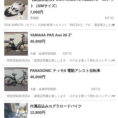
ト（S/Mサイズ）
7,000円
荒畑駅
8月7日
OGK KABUTO（カブト）の自転車用ヘルメット「REZZA-3」です。 最近購入したば
愛知
名古屋市
荒畑駅
ロードバイク
YAMAHA PAS Ami 26 ㌅
40,000円
大森・金城学院前駅
8月7日
・防犯登録抹消済み ・譲渡証明書お渡しします ・そのまま乗って帰れるコンディションです
愛知
名古屋市
大森・金城学院前駅
電動アシスト自転車
PANASONIC ティモS 電動アシスト自転車
40,000円
大森・金城学院前駅
8月7日
・防犯登録抹消済み ・譲渡証明書お渡しします ・そのまま乗って帰れるコンディション
愛知
名古屋市
大森・金城学院前駅
電動アシスト自転車
付属品込みカグラロードバイク
12,800円
ティモ