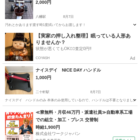
2,000円
八幡駅
8月7日
汚れとかあります渡す時1度拭いてからお渡します！
愛知
豊川市
八幡駅
三輪車
【実家の押し入れ整理】眠っている人形あ
りませんか？
状態が悪くてもOK🙆‍♀️査定0円‼️
COYASH
Ad
ナイスデイ NICE DAY ハンドル
1,000円
二十軒駅
8月7日
ナイスデイ ハンドルのみ 本体のみ使用しているので、ハンドルは不要となりました。
愛知
江南市
二十軒駅
自転車
≪寮無料・月収46万円・派遣社員≫自動車系工場
での組立・加工・プレス 交替制
時給1,900円
株式会社ワークジャパン