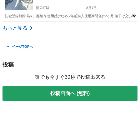
新栄町駅
8月7日
防犯登録解除済み、書類有 使用感少なめ 2年前購入使用期間合計2ヶ月 値下げ交渉可
愛知
名古屋市
新栄町駅
ロードバイク
もっと見る
ページTOPへ
投稿
誰でも今すぐ30秒で投稿出来る
投稿画面へ (無料)