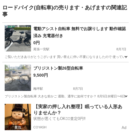
ロードバイク(自転車)の売ります・あげますの関連記
事
電動アシスト自転車 無料でお譲りします 動作確認
済み 充電器付き
0円
尾張一宮駅
8月7日
ご覧いただきありがとうございます 買い替えに伴い不要になりましたので 使っていただ
愛知
一宮市
尾張一宮駅
電動アシスト自転車
ブリジストン製26型自転車
9,500円
梅坪駅
8月7日
ブリジストン製自転車 大きな前かご 通勤、通学に如何ですか？ 8月5日水曜日〜6日
愛知
豊田市
梅坪駅
クロスバイク
【実家の押し入れ整理】眠っている人形あ
りませんか？
状態が悪くてもOK🙆‍♀️査定0円‼️
COYASH
Ad