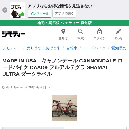
アプリならお得な情報を見逃さない！
インストール
アプリで開く
地元の掲示板 ジモティー 愛知版
愛知県
検索
ログイン
投稿
ジモティー
売ります・あげます
自転車
ロードバイク
愛知県の
MADE IN USA キャノンデール CANNONDALE ロ
ードバイク CAAD9 フルアルテグラ SHAMAL
ULTRA ダークラベル
投稿ID: 1pahwr
2026年5月20日 14:01