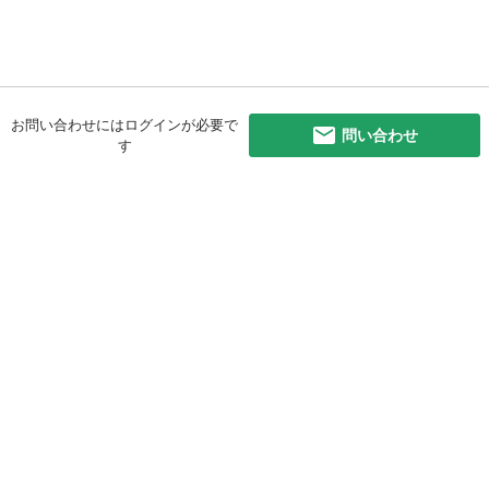
お問い合わせにはログインが必要で
問い合わせ
す
初めての方へ
利用規約
プライバシーポリシー
プライバシー・ステートメント
健全化に資する運用方針
お問い合わせ
運営会社
サイトマップ
ご利用ガイド
フリーワードで探す
PC版で表示
都道府県選択