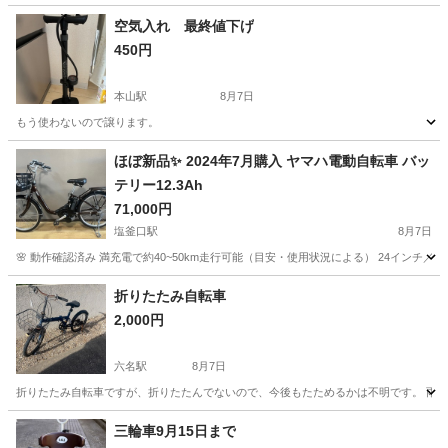
空気入れ 最終値下げ
450円
本山駅
8月7日
もう使わないので譲ります。
愛知
名古屋市
本山駅
その他
ほぼ新品✨ 2024年7月購入 ヤマハ電動自転車 バッ
テリー12.3Ah
71,000円
塩釜口駅
8月7日
🌸 動作確認済み 満充電で約40~50km走行可能（目安・使用状況による） 24インチ／
愛知
名古屋市
塩釜口駅
電動アシスト自転車
バッテリー
折りたたみ自転車
2,000円
六名駅
8月7日
折りたたみ自転車ですが、折りたたんでないので、今後もたためるかは不明です。 雨ざ
愛知
岡崎市
六名駅
折りたたみ自転車
三輪車9月15日まで