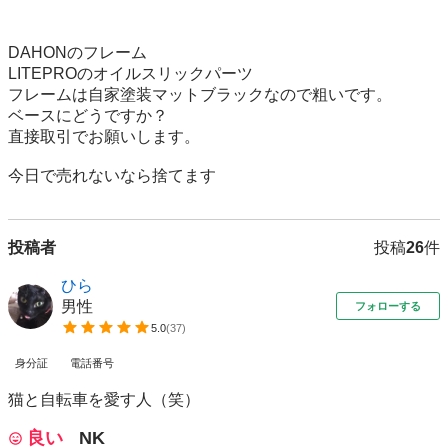
DAHONのフレーム

LITEPROのオイルスリックパーツ

フレームは自家塗装マットブラックなので粗いです。

ベースにどうですか？

直接取引でお願いします。

今日で売れないなら捨てます
投稿者
投稿
26
件
ひら
男性
フォローする
5.0
(
37
)
身分証
電話番号
猫と自転車を愛す人（笑）
良い
NK