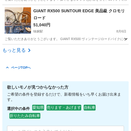
愛知
名古屋市
クロスバイク
26インチ
GIANT RX500 SUNTOUR EDGE 美品級 クロモリ
ロード
51,040円
味鋺駅
8月6日
ご覧いただきありがとうございます。 GIANT RX500 ヴィンテージロードバイクになりま
愛知
名古屋市
味鋺駅
ロードバイク
もっと見る
ページTOPへ
欲しいモノが見つからなかった方
ご希望の条件を登録するだけで、新着情報をいち早くお届け出来ま
す。
愛知県
売ります・あげます
自転車
選択中の条件
折りたたみ自転車