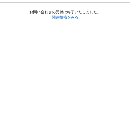
お問い合わせの受付は終了いたしました。
関連投稿をみる
初めての方へ
利用規約
プライバシーポリシー
プライバシー・ステートメント
健全化に資する運用方針
お問い合わせ
運営会社
サイトマップ
ご利用ガイド
フリーワードで探す
PC版で表示
都道府県選択
特定商取引法の表示
利用者情報の外部送信について
© 2011-
2026
Jmty, Inc.