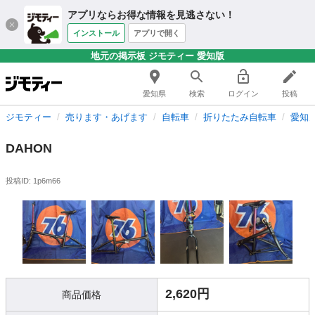
アプリならお得な情報を見逃さない！
インストール
アプリで開く
地元の掲示板 ジモティー 愛知版
愛知県
検索
ログイン
投稿
ジモティー
売ります・あげます
自転車
折りたたみ自転車
愛知
DAHON
投稿ID: 1p6m66
2,620円
商品価格