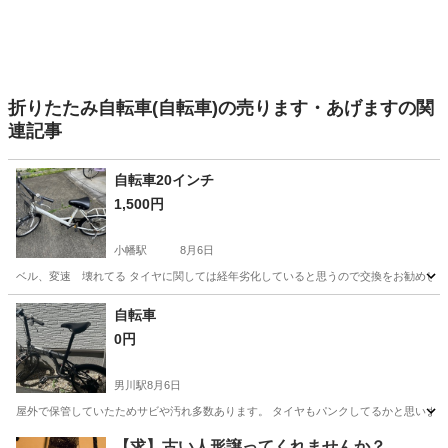
折りたたみ自転車(自転車)の売ります・あげますの関
連記事
自転車20インチ
1,500円
小幡駅
8月6日
ベル、変速 壊れてる タイヤに関しては経年劣化していると思うので交換をお勧めします
愛知
名古屋市
小幡駅
その他
20インチ
自転車
0円
男川駅
8月6日
屋外で保管していたためサビや汚れ多数あります。 タイヤもパンクしてるかと思います
愛知
岡崎市
男川駅
折りたたみ自転車
【求】古い人形譲ってくれませんか？