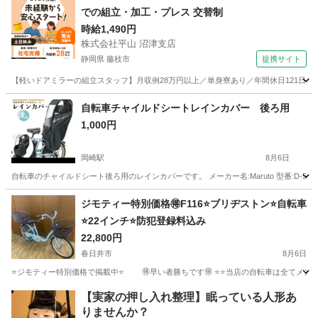
での組立・加工・プレス 交替制
時給1,490円
株式会社平山 沼津支店
静岡県 藤枝市
提携サイト
【軽いドアミラーの組立スタッフ】月収例28万円以上／単身寮あり／年間休日121日／
静岡
藤枝市
その他
自転車チャイルドシートレインカバー 後ろ用
1,000円
岡崎駅
8月6日
自転車のチャイルドシート後ろ用のレインカバーです。 メーカー名:Maruto 型番:D-5
愛知
岡崎市
岡崎駅
その他
ジモティー特別価格🉐F116⭐️ブリヂストン⭐️自転車
⭐️22インチ⭐️防犯登録料込み
22,800円
春日井市
8月6日
⭐️ジモティー特別価格で掲載中⭐️ 🉐早い者勝ちです🉐 ⭐️⭐️当店の自転車は全てメンテナンス済
愛知
春日井市
自転車
ブリヂストン
【実家の押し入れ整理】眠っている人形あ
りませんか？