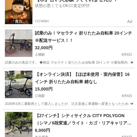
状態が悪くてもOK🙆‍♀️査定0円‼️
COYASH
Ad
試乗のみ！マセラティ 折りたたみ自転車 20インチ
※配送サービス！！
32,000円
土橋駅
8月6日
試乗のみの美品です。 ◆商品 マセラティ 折りたたみ自転車 20インチ ※愛知県内、
愛知
豊田市
土橋駅
折りたたみ自転車
マセラティ
【オンライン決済】【ほぼ未使用・室内保管】16
インチ 折りたたみ自転車 錆なし
15,000円
江南駅
8月6日
2026年3月に通勤用として購入しましたが、注文直後に車通勤へ変更となったため、家
愛知
江南市
江南駅
折りたたみ自転車
【27インチ】シティサイクル CITY POLYGON
（シマノ6段変速／ライト・カゴ・リアキャリア付
き）
6,000円