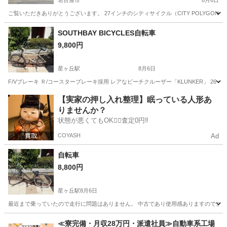
名古屋市
8月6日
ご覧いただきありがとうございます。 27インチのシティサイクル（CITY POLYGON）です
愛知
名古屋市
クロスバイク
SOUTHBAY BICYCLES自転車
9,800円
星ヶ丘駅
8月6日
F/Vブレーキ Ｒ/コースターブレーキ採用 レアなビーチクルーザー「KLUNKER」 2
愛知
名古屋市
星ヶ丘駅
その他
【実家の押し入れ整理】眠っている人形あ
りませんか？
状態が悪くてもOK🙆‍♀️査定0円‼️
COYASH
Ad
自転車
8,800円
星ヶ丘駅
8月6日
最近まで乗っていたので走行に問題はありません。 中古であり使用感ありますのでご理解
愛知
名古屋市
星ヶ丘駅
自転車
27インチ
≪寮完備・月収28万円・派遣社員≫自動車系工場