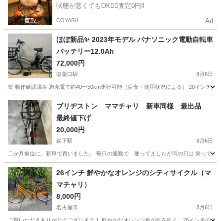
状態が悪くてもOK🙆‍♀️査定0円‼️
COYASH
Ad
ほぼ新品✨ 2023年モデル パナソニック電動自転車
バッテリー12.0Ah
72,000円
塩釜口駅
8月6日
🌸 動作確認済み 満充電で約40〜50km走行可能（目安・使用状況による） 20インチ／
愛知
名古屋市
塩釜口駅
電動アシスト自転車
バッテリー
ブリヂストン ママチャリ 新車同様 最出品
最終値下げ
20,000円
森下駅
8月6日
二か月前位に、新車で買いました。 毎日の通勤で、使ってましたが雨の日は 乗ってませ
愛知
名古屋市
森下駅
その他
26インチ 鮮やかなオレンジのシティサイクル（マ
マチャリ）
8,000円
名古屋市
8月6日
ご覧いただきありがとうございます！ 鮮やかなオレンジ色が目を引く、26インチのシティ