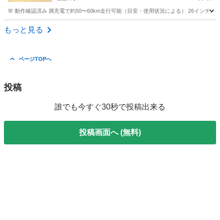
🌸 動作確認済み 満充電で約50〜60km走行可能（目安・使用状況による） 26インチ／
愛知
名古屋市
塩釜口駅
電動アシスト自転車
バッテリー
もっと見る
ページTOPへ
投稿
誰でも今すぐ30秒で投稿出来る
投稿画面へ (無料)