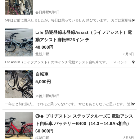
春日井駅
8月8日
5年ほど前に購入しましたが、毎日は乗っていません 錆びています。 カゴは変形等あり
愛知
春日井市
春日井駅
自転車
サドル
Life 防犯登録未登録Assist（ライフアシスト）電
動アシスト自転車26イン チ
40,000円
北新川駅
8月8日
Life Assist（ライフアシスト）の26インチ電動アシスト自転車です。 ・26インチ 
愛知
碧南市
北新川駅
電動アシスト自転車
自転車
5,000円
木曽川駅
8月8日
一年ほど前に購入。 それほど乗ってないです。 サビもあまりないと思います。 追加:
愛知
一宮市
木曽川駅
自転車
③🔥 ブリヂストン ステップクルーズE 電動アシス
ト自転車 バッテリーB400（14.3～14.6Ah相当）
60,000円
塩釜口駅
8月8日