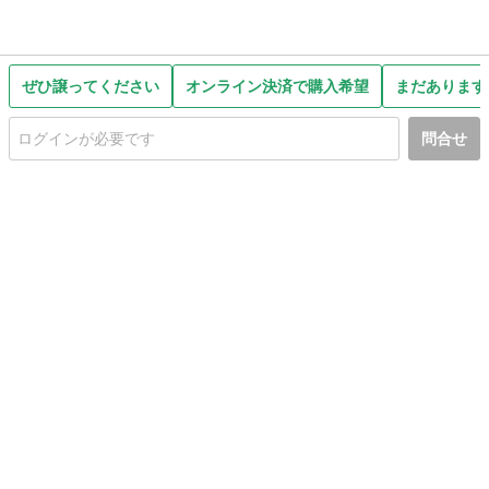
ぜひ譲ってください
オンライン決済で購入希望
まだあります
問合せ
初めての方へ
利用規約
プライバシーポリシー
プライバシー・ステートメント
健全化に資する運用方針
お問い合わせ
運営会社
サイトマップ
ご利用ガイド
フリーワードで探す
PC版で表示
都道府県選択
特定商取引法の表示
利用者情報の外部送信について