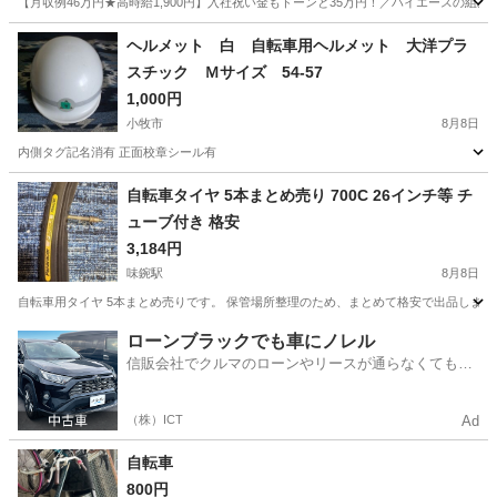
【月収例46万円★高時給1,900円】入社祝い金もドーンと35万円！／ハイエースの組
岐阜
各務原市
その他
ヘルメット 白 自転車用ヘルメット 大洋プラ
スチック Ｍサイズ 54-57
1,000円
小牧市
8月8日
内側タグ記名消有 正面校章シール有
愛知
小牧市
その他
三重
桑名市
その他
ヘルメット
自転車タイヤ 5本まとめ売り 700C 26インチ等 チ
ューブ付き 格安
3,184円
味鋺駅
8月8日
自転車用タイヤ 5本まとめ売りです。 保管場所整理のため、まとめて格安で出品します。 P
愛知
名古屋市
味鋺駅
その他
ローンブラックでも車にノレル
信販会社でクルマのローンやリースが通らなくてもク
ルマをご利用いただけるサービスがあります！
（株）ICT
Ad
自転車
800円