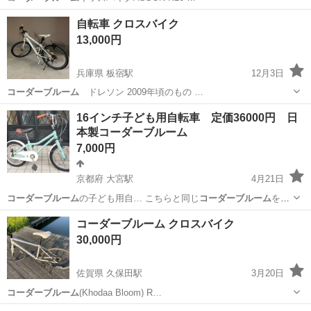
埼玉
東松山市
東松山駅
子供用自転車
自転車 クロスバイク
コーダーブルーム
13,000円
兵庫県 板宿駅
12月3日
コーダーブルーム
ドレソン 2009年頃のもの …
兵庫
神戸市
板宿駅
クロスバイク
ペダル
16インチ子ども用自転車 定価36000円 日
本製コーダーブルーム
7,000円
京都府 大宮駅
4月21日
コーダーブルーム
の子ども用自… こちらと同じ
コーダーブルーム
を乗
っていた…
京都
京都市
大宮駅
自転車
子ども
コーダーブルーム クロスバイク
30,000円
佐賀県 久保田駅
3月20日
コーダーブルーム
(Khodaa Bloom) R…
佐賀
佐賀市
久保田駅
ロードバイク
コーダーブルーム