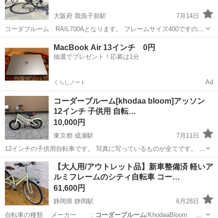
大阪府 我孫子前駅
7月14日
コーダブルーム RAIL700Aとなります。 フレームサイズ400ですの
で、女性はもちろん小学校高学年のお子さまや中学生にいかがでしょ
大阪
大阪市
我孫子前駅
クロスバイク
L700
MacBook Air 13インチ 0円
うか？ 現在も使用中で不具合等はありませんので、試乗されてから購
抽選でプレゼント！応募は1分
入するか決めてもらって大...
Ad
くらしノート
コーダーブルーム[khodaa bloom]アッソン
12インチ 子供用 自転…
10,000円
東京都 成瀬駅
7月11日
12インチの子供用自転車です。 写真に写っているものが全てです。 身
長75〜125cmが適正で、うちの子が3歳になった際に購入したもので
東京
町田市
成瀬駅
自転車
12インチ
【大人用/アウトレット品】新車整備済 軽いア
す。 ストライダーに慣れた後の自転車デビューにいかがでしょうか。
ルミフレームのシティ自転車 コー…
12インチは、あっ...
61,600円
静岡県 静岡駅
6月28日
自転車の種類 メーカー ：
コーダーブルーム
/KhodaaBloom