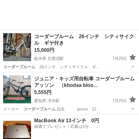
コーダーブルーム 26インチ シティサイク
ル ギヤ付き
15,000円
栃木県 北鹿沼駅
7月25日
コーダーブルーム
26インチ シティサイクル ギ…
栃木
鹿沼市
北鹿沼駅
その他
コーダーブルーム
ジュニア・キッズ用自転車 コーダーブルーム
アッソン （khodaa bloo…
5,555円
愛知県 浄水駅
7月25日
メーカー
コーダーブルーム
品名 asson 22 …
愛知
豊田市
浄水駅
その他
asson
MacBook Air 13インチ 0円
抽選でプレゼント！応募は1分