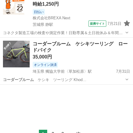
時給1,250円
日払い
株式会社BREXA Next
7月21日
提携サイト
茨城県 静駅
コネクタ製造工場の検査や測定作業！日勤専属＆土日祝休み＆年間休
日128日★クリーンルーム内作業★マイカー通勤OK＆無料駐車場あり
茨城
常陸大宮市
静駅
その他
コーダーブルーム ケシキツーリング ロー
★就業先食堂利用可！日払い制度あり！《茨城県常陸大宮市》 人気の
ドバイク
工場のお仕事 ◇コネクタ製造工...
35,000円
オンライン決済
埼玉県 獨協大学前〈草加松原〉駅
7月31日
コーダーブルーム
ケシキ ツーリング Khod…
埼玉
草加市
獨協大学前〈草加松原〉駅
クロスバイク
コーダーブルーム