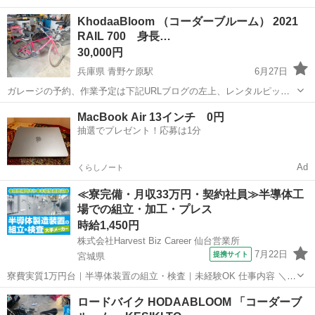
モ…
静岡
静岡市
静岡駅
クロスバイク
防犯登録
KhodaaBloom （コーダーブルーム） 2021
RAIL 700 身長…
30,000円
兵庫県 青野ケ原駅
6月27日
ガレージの予約、作業予定は下記URLブログの左上、レンタルピット
予約状況を更新してますので確認を。
兵庫
小野市
青野ケ原駅
クロスバイク
MacBook Air 13インチ 0円
https://note.com/garage_taketama/n/ne0746d1d766d 普段は民間車検
抽選でプレゼント！応募は1分
コーダーブルーム
整備店で...
Ad
くらしノート
≪寮完備・月収33万円・契約社員≫半導体工
場での組立・加工・プレス
時給1,450円
株式会社Harvest Biz Career 仙台営業所
7月22日
提携サイト
宮城県
寮費実質1万円台｜半導体装置の組立・検査｜未経験OK 仕事内容 ＼半
導体製造装置の組立・検査スタッフ／ 大手メーカー工場内で、半導体
宮城
その他
ロードバイク HODAABLOOM 「コーダーブ
をつくるための装置を組み立てる仕事です。 タブレットや図面を確認