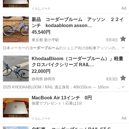
Ad
くらしノート
新品 コーダーブルーム アッソン ２２イ
ンチ kodaabloom asson…
45,540円
東京都 新小平駅
8月4日
日本メーカーの
コーダーブルーム
のジュニア向け自転車アッソンの
２…
東京
小平市
新小平駅
その他
アッソン
KhodaaBloom（コーダーブルーム）」軽量
クロスバイクシリーズ RAIL…
22,000円
静岡県 静岡市
8月3日
2025 KHODAABLOOM / RAIL 適正身長：400/155cm ～ 165cm
440/165cm ～ 175cm 重量：10.7kg 変速段数：3×8段ギア(24段変
静岡
静岡市
クロスバイク
MacBook Air 13インチ 0円
速) カラ...
抽選でプレゼント！応募は1分
Ad
くらしノート