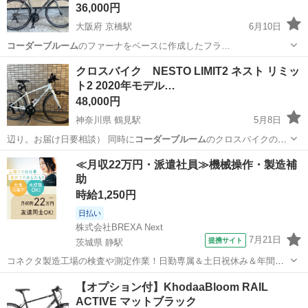
36,000円
大阪府 京橋駅
6月10日
コーダーブルーム
のファーナをベースに作成したフラ…
大阪
大阪市
京橋駅
ロードバイク
フラットバーロード
クロスバイク NESTO LIMIT2 ネスト リミッ
ト2 2020年モデル…
48,000円
神奈川県 鶴見駅
5月8日
辺り。お届け日要相談） 同時に
コーダーブルーム
のクロスバイクの出
品あるので、2…
神奈川
横浜市
鶴見駅
クロスバイク
NESTO
≪月収22万円・派遣社員≫機械操作・製造補
助
時給1,250円
日払い
株式会社BREXA Next
7月21日
提携サイト
茨城県 静駅
コネクタ製造工場の検査や測定作業！日勤専属＆土日祝休み＆年間休
日128日★クリーンルーム内作業★マイカー通勤OK＆無料駐車場あり
茨城
常陸大宮市
静駅
その他
【オプション付】KhodaaBloom RAIL
★就業先食堂利用可！日払い制度あり！《茨城県常陸大宮市》 人気の
ACTIVE マットブラック
工場のお仕事 ◇コネクタ製造工...