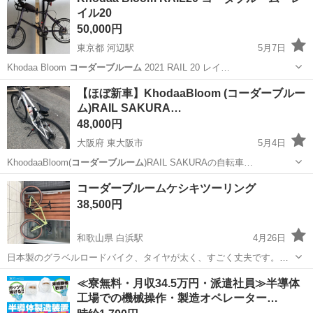
イル20
50,000円
東京都 河辺駅
5月7日
Khodaa Bloom
コーダーブルーム
2021 RAIL 20 レイ…
東京
青梅市
河辺駅
自転車
コーダブルーム
【ほぼ新車】KhodaaBloom (コーダーブルー
ム)RAIL SAKURA…
48,000円
大阪府 東大阪市
5月4日
KhoodaaBloom(
コーダーブルーム
)RAIL SAKURAの自転車…
大阪
東大阪市
クロスバイク
コーダーブルーム
コーダーブルームケシキツーリング
38,500円
和歌山県 白浜駅
4月26日
日本製のグラベルロードバイク、タイヤが太く、すごく丈夫です。リ
アディレーラーを新品に交換しています、少し傷があります、室内保
和歌山
西牟婁郡
白浜駅
ロードバイク
グラベル
≪寮無料・月収34.5万円・派遣社員≫半導体
管です、ディスクブレーキです、サイズは、42なので身長150センチあ
工場での機械操作・製造オペレーター…
れば乗れると思います、通勤通学か...