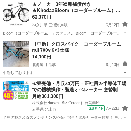
東京
杉並区
井荻駅
クロスバイク
★メーカー3年盗難補償付き
★KhodaaBloom（コーダーブルーム）
RAIL…
62,370円
神奈川県 三浦海岸駅
6月12日
Bloom（
コーダーブルーム
）」のクロス… Bloom（
コーダーブルー
ム
）RAIL …
神奈川
三浦市
三浦海岸駅
クロスバイク
【中断】クロスバイク コーダーブルーム
rail 700v 9×3仕様
コーダーブルーム
14,000円
北海道 手稲駅
6月10日
中断しております
北海道
札幌市
手稲駅
クロスバイク
≪寮完備・月収34万円・正社員≫半導体工場
での機械操作・製造オペレーター 交替制
月給301,000円
株式会社Harvest Biz Career 仙台営業所
7月22日
提携サイト
岩手県 北上市
半導体製造装置のメンテナンスや保守保全と現場リーダー候補 仕事内
容 ＼フラッシュメモリの製造を行う工場で半導体製造装置の保守・点
岩手
北上市
その他
検のお仕事／ 【主な業務】 フラッシュメモリなどに使用される「半導