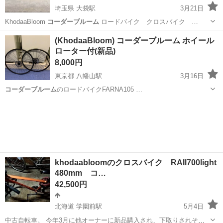
埼玉県 大袋駅
3月21日
KhodaaBloom
コーダーブルーム
ロードバイク クロスバイク …
埼玉
北葛飾郡
大袋駅
クロスバイク
コーダーブルーム
(KhodaaBloom) コーダーブルーム ホイール
ローター付(新品)
8,000円
東京都 八幡山駅
3月16日
コーダーブルーム
のロードバイクFARNA105 …
東京
杉並区
八幡山駅
ロードバイク
コーダーブルーム
khodaabloomのクロスバイク RAIl700light
480mm コ…
42,500円
北海道 学園前駅
5月4日
中古自転車。 今年3月に他オーナーに新品購入され、下取りされその