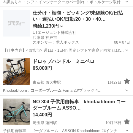
⚠️訳あり⚠️ ・シフトインジケーターカバー割れ ・ボトルケージ取付ボ
ルト破損 サイズ 480㎜（適正身長170-190cm前後） アルミフレーム
埼玉
蓮田市
蓮田駅
クロスバイク
コーダーブルーム
仕分け・梱包・ピッキング/未経験OK/日払
カラー：ブラック フレーム：キズ 大、ハガレ 有 タイヤ：消耗...
い・週払いOK/日勤/20・30・40…
時給1,230円～
UTエージェント株式会社
兵庫県 神戸市
スポンサー：求人ボックス
08月07日
【仕事内容】<西宮市> 週1日・1日4h 固定シフトで家庭と両立 ほぼ残
業なし 空調完備の倉庫内でピッキング作業!<履歴書不要 オンライン面
アルバイト・パート
ドロップハンドル ミニベロ
接OK><入社キャンペーン実施中!> <業種> 車・バイク・重機系 <仕事
65,000円
内容> 自動車製...
東京都 西大井駅
1月27日
KhodaaBloom .
コーダーブルーム
Farna 20/ブラック 4…
東京
品川区
西大井駅
その他
ドロップハンドル
NO:304 子供用自転車 khodaabloom コー
ダーブルーム ASSO…
14,400円
埼玉県 蓮田駅
10月26日
子供用自転車 ゴーダブルーム ASSON Khodaabloom 24インチ