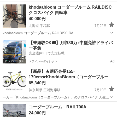
ナー…
神奈川
横浜市
大船駅
ロードバイク
khodaabloom コーダーブルーム RAILDISC
クロスバイク 自転車
40,000円
北海道 手稲駅
7月22日
khodaabloom
コーダーブルーム
RAILDISC RAIL…
北海道
札幌市
手稲駅
クロスバイク
khodaabloom
【未経験OK🚚】月収30万↑中型免許ドライバ
ー募集
完全週休2日で安定転職
Ad
ドライバーダイレクト
【新品】★適応身長155-
170cm★KhoddaBloom（コーダーブルー
ム…
65,340円
神奈川県 三浦海岸駅
7月19日
ーカー「Khodaabloom（
コーダーブルーム
）」のクロスバイク 人生
を…
神奈川
三浦市
三浦海岸駅
クロスバイク
コーダーブルーム RAIL700A
コーダーブルーム
24,000円