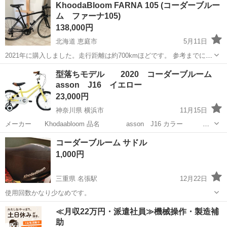
KhoodaBloom FARNA 105 (コーダーブルー
ム ファーナ105)
138,000円
北海道 恵庭市
5月11日
2021年に購入しました。走行距離は約700kmほどです。 参考までに、
2022年現在新品購入価格は完成車で￥192,500（税込み）となっており
北海道
恵庭市
自転車
コーダーブルーム
型落ちモデル 2020 コーダーブルーム
ます。 一度落車しており、リアディレイラー、右STIレバー、グリッ
asson J16 イエロー
プが傷つ...
23,000円
神奈川県 横浜市
11月15日
メーカー Khodaabloom 品名 asson J16 カラー イ
エロー 年式 2020 身長 95cm～ 補助輪付き （スタンドは別
神奈川
横浜市
その他
asson
コーダーブルーム サドル
売り） ジモティ特別価格 ￥23,000(...
1,000円
三重県 名張駅
12月22日
使用回数かなり少なめです。
三重
名張市
名張駅
自転車
コーダーブルーム
≪月収22万円・派遣社員≫機械操作・製造補
助