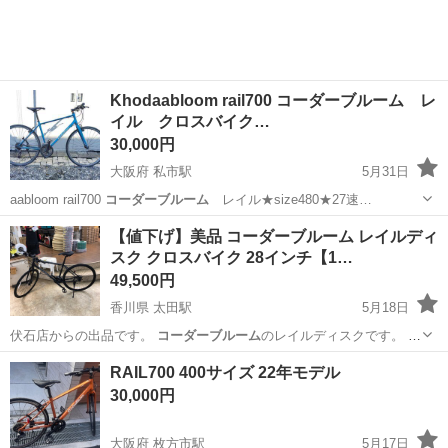
体」。 その半導体を...
Khodaabloom rail700 コーダーブルーム レ
イル クロスバイク…
30,000円
大阪府 私市駅
5月31日
aabloom rail700
コーダーブルーム
レイル★size480★27速…
大阪
交野市
私市駅
自転車
Khodaabloom
【値下げ】美品 コーダーブルーム レイルディ
スク クロスバイク 28インチ【1…
49,500円
香川県 太田駅
5月18日
伏石店からの出品です。
コーダーブルーム
のレイルディスクです。 フ
レー…
香川
高松市
太田駅
クロスバイク
コーダーブルーム
RAIL700 400サイズ 22年モデル
30,000円
大阪府 枚方市駅
5月17日