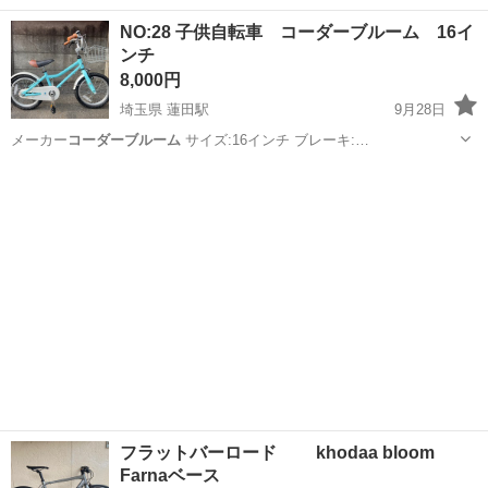
⚠️ 店頭引き取り サイズ24インチ（適正身長125-145㎝前後） フ
埼玉
蓮田市
蓮田駅
その他
khodaabloom
NO:28 子供自転車 コーダーブルーム 16イ
レーム:アルミ カラー：青 フレーム：キズ少 タイヤ：...
ンチ
8,000円
埼玉県 蓮田駅
9月28日
メーカー
コーダーブルーム
サイズ:16インチ ブレーキ:…
埼玉
蓮田市
蓮田駅
その他
コーダーブルーム
フラットバーロード khodaa bloom
Farnaベース