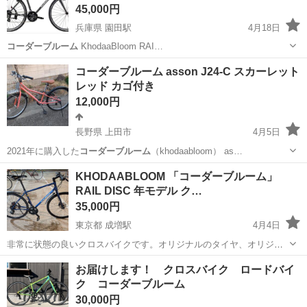
45,000円
兵庫県 園田駅
4月18日
コーダーブルーム
KhodaaBloom RAI…
兵庫
尼崎市
園田駅
クロスバイク
マット
コーダーブルーム asson J24-C スカーレット
レッド カゴ付き
12,000円
長野県 上田市
4月5日
2021年に購入した
コーダーブルーム
（khodaabloom） as…
長野
上田市
自転車
asson
KHODAABLOOM 「コーダーブルーム」
RAIL DISC 年モデル ク…
35,000円
東京都 成増駅
4月4日
非常に状態の良いクロスバイクです。オリジナルのタイヤ、オリジナ
ルのシート、オリジナルのギア。 ギア: 3*7 身長: 165-190 私の身長は
東京
板橋区
成増駅
クロスバイク
コーダーブルーム
お届けします！ クロスバイク ロードバイ
6 フィートですが、この自転車はとても快適です。身長が低い人向け
ク コーダーブルーム
に、サド...
30,000円