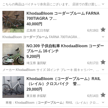
こちらの商品はバイチャリ奈良店にございます。 店頭での受け渡しの
みとなっておりますので宜しくお願い致します。 店頭支払い方法各種
奈良
奈良市
新大宮駅
自転車
SHIMANO
KhodaaBloom コーダーブルーム FARNA
取り扱っております。 また、値引き交渉等は行っておりませんのでご
700TIAGRA フ…
了承くださいませ。 ...
40,000円
広島県 五日市駅
6月19日
KhodaaBloom
コーダーブルーム
FARNA 700TIAGRA…
広島
広島市
五日市駅
ロードバイク
コーダーブルーム
NO.309 子供自転車 KhodaaBloom コーダー
ブルーム 16インチ
9,200円
埼玉県 蓮田駅
6月17日
メーカー:KhodaaBloom サイズ:16インチ ブレーキ:前キャリパー、後
バンドブレーキ ライト:なし 変速:なし その他:ベル付、スタンド付 自
埼玉
蓮田市
蓮田駅
その他
コーダーブルーム
KhodaaBloom（コーダーブルーム）RAIL
転車整備士により整備済みです。 防犯登録（¥600）は必須となりま
（レイル）クロスバイク 管…
す...
29,000円
東京都 井荻駅
6月14日
車種：KhodaaBloom（
コーダーブルーム
）RAIL （レイル）クロス
バイ…