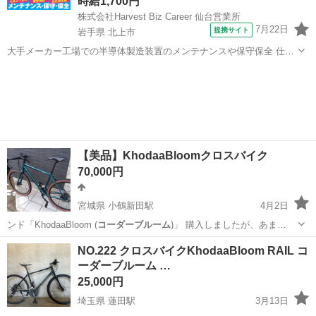
時給1,700円
株式会社Harvest Biz Career 仙台営業所
7月22日
提携サイト
岩手県 北上市
大手メーカー工場での半導体製造装置のメンテナンスや保守保全 仕事
内容 ＼フラッシュメモリの製造を行う工場で半導体製造装置の保守・
岩手
北上市
その他
点検のお仕事／ 新工場新設に伴い、請負現場の立ち上げを行います！
※立ち上げ時期目安：2...
【美品】KhodaaBloomクロスバイク
70,000円
宮城県 小鶴新田駅
4月2日
ンド「KhodaaBloom (
コーダーブルーム
)」 購入しましたが、あま…
宮城
仙台市
小鶴新田駅
クロスバイク
NO.222 クロスバイクKhodaaBloom RAIL コ
ーダーブルーム …
コーダーブルーム
25,000円
埼玉県 蓮田駅
3月13日