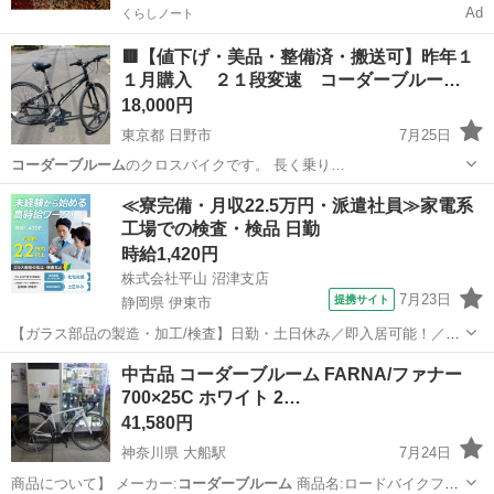
Ad
くらしノート
🟥【値下げ・美品・整備済・搬送可】昨年１
１月購入 ２１段変速 コーダーブルー…
18,000円
東京都 日野市
7月25日
コーダーブルーム
のクロスバイクです。 長く乗り…
東京
日野市
クロスバイク
≪寮完備・月収22.5万円・派遣社員≫家電系
工場での検査・検品 日勤
時給1,420円
株式会社平山 沼津支店
7月23日
提携サイト
静岡県 伊東市
【ガラス部品の製造・加工/検査】日勤・土日休み／即入居可能！／伊
豆でのんびりライフ♪ ガラス部品の製造・加工/検査 【株式会社平山で
静岡
伊東市
その他
中古品 コーダーブルーム FARNA/ファナー
の正社員採用（無期雇用派遣）となります】 「2人で同じ職場で働き
700×25C ホワイト 2…
たい」 「仕事も休みも一...
41,580円
神奈川県 大船駅
7月24日
商品について】 メーカー:
コーダーブルーム
商品名:ロードバイクファ