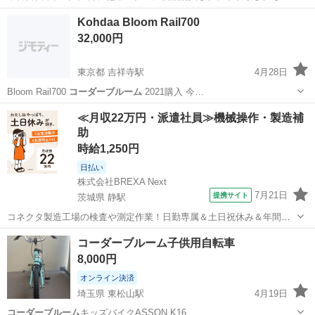
自転車屋で私が6月に中古購入した格好です。 通勤には2回しか使いま
北海道
札幌市
学園前駅
クロスバイク
khodaabloom
Kohdaa Bloom Rail700
せんでしたが休日にサイクリングや目的地までの足、買い物の足とし
32,000円
てました。 普段の保管場所...
東京都 吉祥寺駅
4月28日
Bloom Rail700
コーダーブルーム
2021購入 今…
東京
千代田区
吉祥寺駅
クロスバイク
l700
≪月収22万円・派遣社員≫機械操作・製造補
助
時給1,250円
日払い
株式会社BREXA Next
7月21日
提携サイト
茨城県 静駅
コネクタ製造工場の検査や測定作業！日勤専属＆土日祝休み＆年間休
日128日★クリーンルーム内作業★マイカー通勤OK＆無料駐車場あり
茨城
常陸大宮市
静駅
その他
コーダーブルーム子供用自転車
★就業先食堂利用可！日払い制度あり！《茨城県常陸大宮市》 人気の
8,000円
工場のお仕事 ◇コネクタ製造工...
オンライン決済
埼玉県 東松山駅
4月19日
コーダーブルーム
キッズバイクASSON K16 …