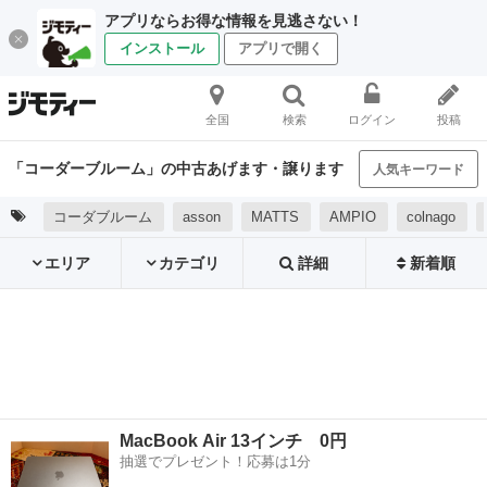
アプリならお得な情報を見逃さない！
インストール
アプリで開く
全国
検索
ログイン
投稿
「コーダーブルーム」の中古あげます・譲ります
人気キーワード
コーダブルーム
asson
MATTS
AMPIO
colnago
エリア
カテゴリ
詳細
新着順
MacBook Air 13インチ 0円
抽選でプレゼント！応募は1分