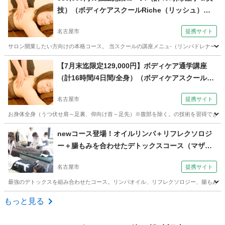
技）（ボディケアスクールRiche（リッシュ）日
本リラクゼーションセラピスト認定協会【耳つぼ
名古屋市
提携サイト
ジュエリー/マッサージ/ドライヘッドスパ】 名古
屋本校）
サロン開業したい方向けの本格コース。 当スクールの講座メニュ‐（リンパドレナージュ/
愛知
名古屋市
マッサージ
【7月末迄限定129,000円】ボディケア通学講座
（計16時間/4日間/全身）（ボディケアスクールRi
che（リッシュ）日本リラクゼーションセラピス
名古屋市
提携サイト
ト認定協会【耳つぼジュエリー/マッサージ/ドライ
ヘッドスパ】 名古屋本校）
お身体全身（うつ伏せ肩～足裏、仰向け首～足先）※腹部を除く。の技術を習得できます
愛知
名古屋市
整体
newコース登場！オイルリンパ＋リフレクソロジ
ー＋腸もみを合わせたデトックスコース（マザー
ズループ ボディケアスクール 名古屋校）
名古屋市
提携サイト
最強のデトックスを組み合わせたコース。リンパオイル、リフレクソロジー、腸もみの
愛知
名古屋市
マッサージ
もっと見る