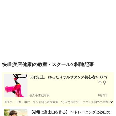
快眠(美容健康)の教室・スクールの関連記事
50代以上 ゆったりサルサダンス初心者٩(ˊᗜˋ*)
長久手古戦場駅
8月5日
長久手 日進 瀬戸 ダンス初心者大歓迎 ٩(ˊᗜˋ*
愛知
長久手市
長久手古戦場駅
リフトアップ
50代
【砂場に富士山を作る】 〜トレーニングと砂山の