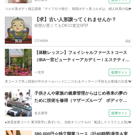
コルギ美ボディ矯正講座「デイプロマ発行」 韓国ボディ美コルギは、婦人科系の悩みの
愛知
名古屋市
マッサージ
【求】古い人形譲ってくれませんか？
状態が悪くてもOK🙆‍♀️査定0円‼️
COYASH
Ad
【体験レッスン】フェイシャルファーストコース
（IBA一宮ビューティーアカデミー / エステティッ
クスクール アーチエンジェル 一宮校）
一宮市
提携サイト
本コースで学ぶ技術の中のオールハンドにこだわるマッサージ手技をお客様の立場で実際
愛知
一宮市
エステ
子供さんや家族の健康管理からはじめ将来の夢の
ために技術を修得（マザーズループ ボディケア
スクール 名古屋校）
名古屋市
提携サイト
●体質改善コース 東洋医学に基ずいた、当校オリジナルの「氣流しケイラクと人気のリ
愛知
名古屋市
マッサージ
380,000円☆独立開業コース（計40時間/座学＆実