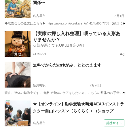
関係〜
名古屋市
8月1日
⁡◆広告なしの原文はこちら▶︎ https://note.com/otsukare_/n/n414bd06f778
愛知
名古屋市
その他
糖質
【実家の押し入れ整理】眠っている人形あ
りませんか？
状態が悪くてもOK🙆‍♀️査定0円‼️
COYASH
Ad
無料でからだのゆがみ、ととのえます
新川町駅
7月26日
現在、整体の勉強中です。 無料で身体のケアをしたい方、こちらの整体のお手伝いをし
愛知
碧南市
新川町駅
整体
手伝い
★【オンライン】独学受験★時短AEAJインストラ
クター自由レッスン（らくらくエコショップ ア
ロマの教室 天白教室）
名古屋市
提携サイト