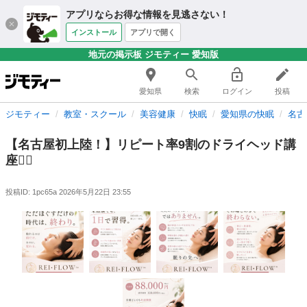
アプリならお得な情報を見逃さない！
インストール
アプリで開く
地元の掲示板 ジモティー 愛知版
愛知県
検索
ログイン
投稿
ジモティー
教室・スクール
美容健康
快眠
愛知県の快眠
名古
【名古屋初上陸！】リピート率9割のドライヘッド講
座❤️‍🔥
投稿ID: 1pc65a
2026年5月22日 23:55