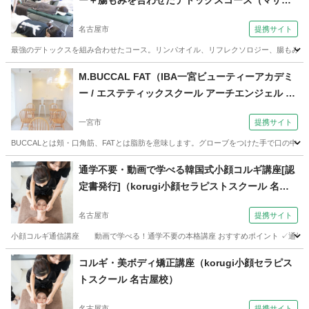
ー＋腸もみを合わせたデトックスコース（マザー
ズループ ボディケアスクール 名古屋校）
名古屋市
提携サイト
最強のデトックスを組み合わせたコース。リンパオイル、リフレクソロジー、腸もみの
愛知
名古屋市
マッサージ
M.BUCCAL FAT（IBA一宮ビューティーアカデミ
ー / エステティックスクール アーチエンジェル 一
宮駅前校）
一宮市
提携サイト
BUCCALとは頬・口角筋、FATとは脂肪を意味します。グローブをつけた手で口の中や周
愛知
一宮市
エステ
通学不要・動画で学べる韓国式小顔コルギ講座[認
定書発行]（korugi小顔セラピストスクール 名古
屋校）
名古屋市
提携サイト
小顔コルギ通信講座 動画で学べる！通学不要の本格講座 おすすめポイント ✓通学不要
愛知
名古屋市
エステ
コルギ・美ボディ矯正講座（korugi小顔セラピス
トスクール 名古屋校）
名古屋市
提携サイト