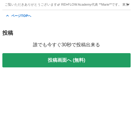
ご覧いただきありがとうございます🌿 REI•FLOW Academy代表 **Marie**です。 東京都
東京
江東区
東京駅
ヘッドスパ
ヘッド
ページTOPへ
投稿
誰でも今すぐ30秒で投稿出来る
投稿画面へ (無料)