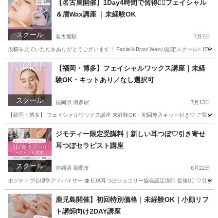
【名古屋開催】1Day4時間で習得❤️‍🔥フェイシャル
＆眉Wax講座 ｜未経験OK
スクール
名古屋駅
7月7日
投稿を見ていただきありがとうございます！ Facial＆Brow Waxの認定スクール⭐️ 
愛知
名古屋市
名古屋駅
その他
フェイシャル
【福岡・博多】フェイシャルワックス講座｜未経
験OK・キットあり／なし選択可
スクール
福岡県 博多駅
7月13日
【福岡・博多】 フェイシャルワックス講座 未経験OK｜初回導入キット付き🤍 ご覧いただきありが
福岡
福岡市
博多駅
その他
フェイシャル
ジモティー限定受講料｜新しい耳つぼ♡引き寄せ
耳つぼセラピスト講座
スクール
沖縄県 那覇市
6月22日
ポジティブ心理学アドバイザー 兼 EJA耳つぼジュエリー協会認定講師 監修❤️‍🔥 🤍
沖縄
那覇市
美容健康
つぼ
鹿児島開催】初回特別価格｜未経験OK｜小顔リフ
ト講師向け2DAY講座