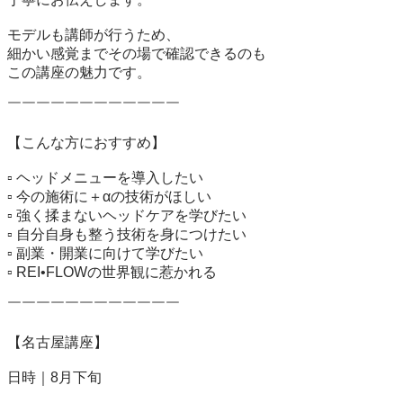
モデルも講師が行うため、

細かい感覚までその場で確認できるのも

この講座の魅力です。

￣￣￣￣￣￣￣￣￣￣￣￣

【こんな方におすすめ】

▫️ ヘッドメニューを導入したい

▫️ 今の施術に＋αの技術がほしい

▫️ 強く揉まないヘッドケアを学びたい

▫️ 自分自身も整う技術を身につけたい

▫️ 副業・開業に向けて学びたい

▫️ REI•FLOWの世界観に惹かれる

￣￣￣￣￣￣￣￣￣￣￣￣

【名古屋講座】

日時｜8月下旬
