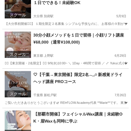
１日でできる！未経験OK
スクール
大分県 別府駅
5月9日
【大分県初開催❤️‍🔥】 １期生限定２名募集 シンプルな手技なのに、 お客様の９割がリピートす
大分
別府市
別府駅
快眠
30分小顔メソッドを１日で習得｜小顔リフト講座
¥68,000（通常¥108,000)
スクール
東京都 上野駅
6月29日
❤️‍🔥【東京開催・2名限定】❤️‍🔥 9/9(水)10:00~ ＼ 1Day・4時間で習得 ／ 🦴 Y
東京
墨田区
上野駅
その他
小顔
🤍【千葉→東京開催】限定2名𓂃𓈒𓏸 新感覚ドライ
ヘッド講座 PROコース
スクール
千葉県 新松戸駅
7月26日
ご覧いただきありがとうございます🌿 REI•FLOW Academy代表 **Marie**です。 東京都
千葉
松戸市
新松戸駅
ヘッドスパ
ヘッド
【那覇市開催】フェイシャルWax講座｜未経験O
K・眉Waxも同時に学ぶ