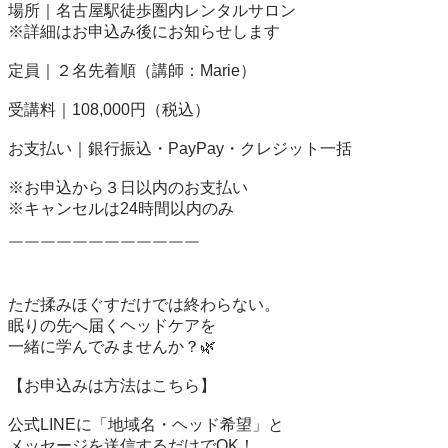
場所｜名古屋駅徒歩圏内レンタルサロン

※詳細はお申込み後にお知らせします

定員｜２名先着順（講師：Marie）

受講料｜108,000円（税込）

お支払い｜銀行振込・PayPay・クレジット一括

※お申込から３日以内のお支払い

※キャンセルは24時間以内のみ

￣￣￣￣￣￣￣￣￣￣￣￣

ただ揉みほぐすだけでは終わらない。

眠りの先へ届くヘッドケアを

一緒に学んでみませんか？🌿

【お申込みは方法はこちら】

公式LINEに「地域名・ヘッド希望」と

メッセージを送信するだけでOK！
