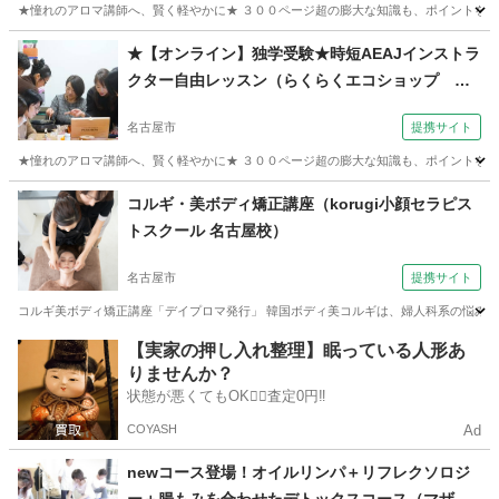
★憧れのアロマ講師へ、賢く軽やかに★ ３００ページ超の膨大な知識も、ポイントを絞れ
愛知
名古屋市
アロマ
★【オンライン】独学受験★時短AEAJインストラ
クター自由レッスン（らくらくエコショップ ア
ロマの教室 天白教室）
名古屋市
提携サイト
★憧れのアロマ講師へ、賢く軽やかに★ ３００ページ超の膨大な知識も、ポイントを絞れ
愛知
名古屋市
アロマ
コルギ・美ボディ矯正講座（korugi小顔セラピス
トスクール 名古屋校）
名古屋市
提携サイト
コルギ美ボディ矯正講座「デイプロマ発行」 韓国ボディ美コルギは、婦人科系の悩みの
愛知
名古屋市
マッサージ
【実家の押し入れ整理】眠っている人形あ
りませんか？
状態が悪くてもOK🙆‍♀️査定0円‼️
COYASH
Ad
newコース登場！オイルリンパ＋リフレクソロジ