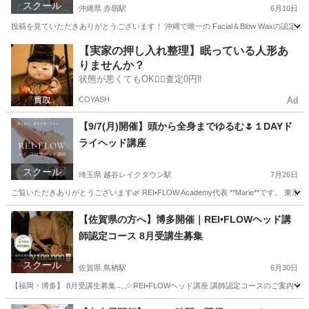
スクール
沖縄県 赤嶺駅
6月10日
投稿を見ていただきありがとうございます！ 沖縄で唯一の Facial＆Blow Waxの認
沖縄
宮古郡
赤嶺駅
美容健康
フェイシャル
【実家の押し入れ整理】眠っている人形あ
りませんか？
状態が悪くてもOK🙆‍♀️査定0円‼️
COYASH
Ad
【9/7(月)開催】頭から全身までゆるむ🌷１DAYド
ライヘッド講座
スクール
埼玉県 越谷レイクタウン駅
7月26日
ご覧いただきありがとうございます🌿 REI•FLOW Academy代表 **Marie**です。 東
埼玉
川越市
越谷レイクタウン駅
快眠
ヘッド
【佐賀県の方へ】博多開催｜REI•FLOWヘッド講
師認定コース 8月受講生募集
スクール
佐賀県 鳥栖駅
6月30日
【福岡・博多】 8月受講生募集𓂃𓈒𓏸 REI•FLOWヘッド講座 講師認定コースのご案内
佐賀
佐賀市
鳥栖駅
ヘッドスパ
ヘッド