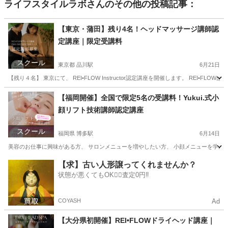
ライフスタイルラボ
さんのその他の投稿記事：
【東京・蒲田】残り4名！ヘッドマッサージ講師認
定講座｜限定受講料
スクール
東京都 品川駅
6月21日
【残り４名】 東京にて、 REI•FLOW Instructor認定講座を開催します。 REI•
東京
江東区
品川駅
美容健康
講座
【福岡開催】全国で限定5名の受講料！Yukui.式小
顔リフト技術講師認定講座
スクール
福岡県 博多駅
6月14日
美容のお仕事に興味がある方、 サロンメニューを増やしたい方、 小顔メニューを学んでみたい方
福岡
福岡市
博多駅
リフトアップ
小顔
【求】古い人形譲ってくれませんか？
状態が悪くてもOK🙆‍♀️査定0円‼️
COYASH
Ad
【大分県初開催】REI•FLOWドライヘッド講座｜